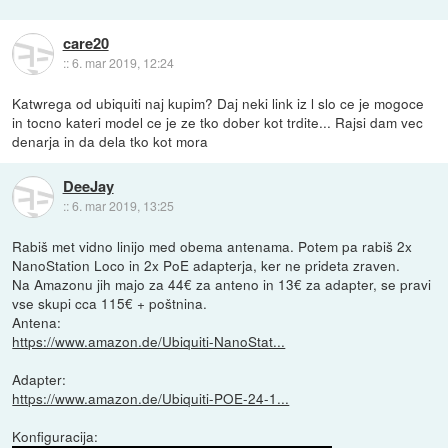
care20
::
6. mar 2019, 12:24
Katwrega od ubiquiti naj kupim? Daj neki link iz l slo ce je mogoce
in tocno kateri model ce je ze tko dober kot trdite... Rajsi dam vec
denarja in da dela tko kot mora
DeeJay
::
6. mar 2019, 13:25
Rabiš met vidno linijo med obema antenama. Potem pa rabiš 2x
NanoStation Loco in 2x PoE adapterja, ker ne prideta zraven.
Na Amazonu jih majo za 44€ za anteno in 13€ za adapter, se pravi
vse skupi cca 115€ + poštnina.
Antena:
https://www.amazon.de/Ubiquiti-NanoStat...
Adapter:
https://www.amazon.de/Ubiquiti-POE-24-1...
Konfiguracija: