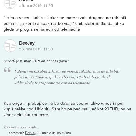
::
6. mar 2019, 11:25
1 stena vmes...kabla nikakor ne morem zal...drugace ne rabi biti
polna linija 75mb ampak naj bo vsaj 10mb stabilno tko da lahko
gleda tv programe na eon od telemacha
DeeJay
::
6. mar 2019, 11:58
care20
je
6. mar 2019 ob 11:25
izjavil
:
1 stena vmes...kabla nikakor ne morem zal...drugace ne rabi biti
polna linija 75mb ampak naj bo vsaj 10mb stabilno tko da
lahko gleda tv programe na eon od telemacha
Kup enga in probaj, če ne bo delal še vedno lahko vrneš in pol
kupiš rešitev od Ubiquiti. Sam bo pa pač mal več kot 20EUR, bo pa
ziher delal tko kot more.
Zgodovina sprememb…
spremenil:
DeeJay
(
6. mar 2019 ob 12:05
)