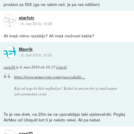
prodam za 50€ (ga ne rabim več, je pa res odličen)
starfotr
::
6. mar 2019, 10:28
Ali imaš vidno razdaljo? Ali imaš možnost kabla?
Mavrik
::
6. mar 2019, 10:35
care20
je
6. mar 2019 ob 10:15
izjavil
:
https://www.mimovrste.com/ojacevalniki-...
Kaj od tega bi bilo najboljse? Kabel ni mozen ker je med nama
zelo prometna cesta
To je vse drek, na 20m se ne uporabljajo taki ojačevalniki. Poglej
AirMax od Ubiquiti kot ti je nekdo rekel. Ali pa kabel.
care20