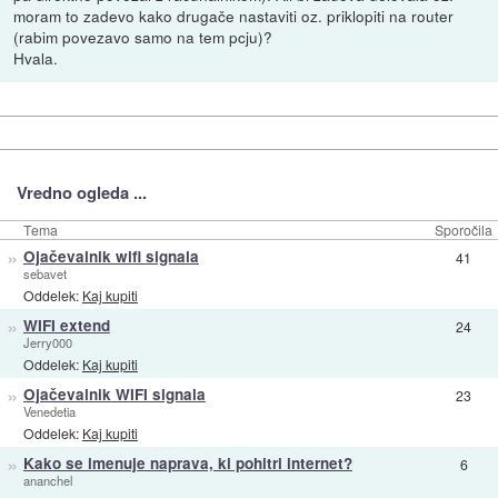
moram to zadevo kako drugače nastaviti oz. priklopiti na router
(rabim povezavo samo na tem pcju)?
Hvala.
Vredno ogleda ...
Tema
Sporočila
»
Ojačevalnik wifi signala
41
sebavet
Oddelek:
Kaj kupiti
»
WIFI extend
24
Jerry000
Oddelek:
Kaj kupiti
»
Ojačevalnik WIFI signala
23
Venedetia
Oddelek:
Kaj kupiti
»
Kako se imenuje naprava, ki pohitri internet?
6
ananchel