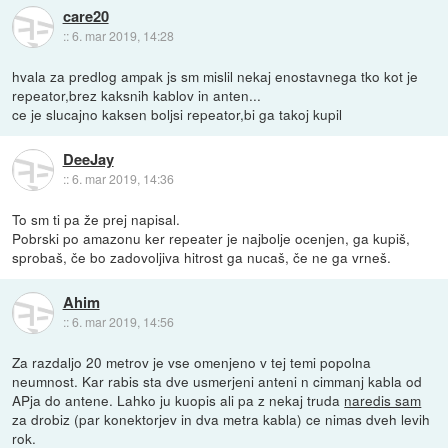
care20
::
6. mar 2019, 14:28
hvala za predlog ampak js sm mislil nekaj enostavnega tko kot je
repeator,brez kaksnih kablov in anten...
ce je slucajno kaksen boljsi repeator,bi ga takoj kupil
DeeJay
::
6. mar 2019, 14:36
To sm ti pa že prej napisal.
Pobrski po amazonu ker repeater je najbolje ocenjen, ga kupiš,
sprobaš, če bo zadovoljiva hitrost ga nucaš, če ne ga vrneš.
Ahim
::
6. mar 2019, 14:56
Za razdaljo 20 metrov je vse omenjeno v tej temi popolna
neumnost. Kar rabis sta dve usmerjeni anteni n cimmanj kabla od
APja do antene. Lahko ju kuopis ali pa z nekaj truda
naredis sam
za drobiz (par konektorjev in dva metra kabla) ce nimas dveh levih
rok.