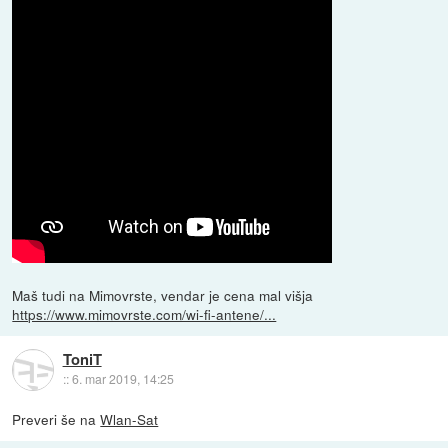
Maš tudi na Mimovrste, vendar je cena mal višja
https://www.mimovrste.com/wi-fi-antene/...
ToniT
::
6. mar 2019, 14:25
Preveri še na
Wlan-Sat