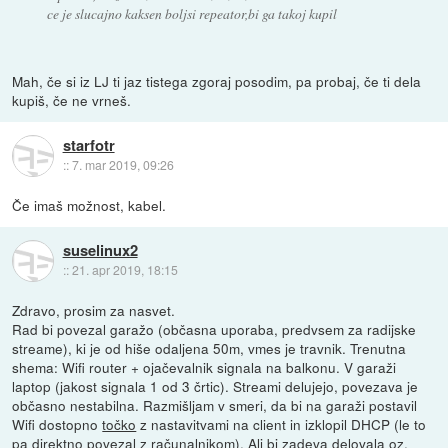
ce je slucajno kaksen boljsi repeator,bi ga takoj kupil
Mah, če si iz LJ ti jaz tistega zgoraj posodim, pa probaj, če ti dela
kupiš, če ne vrneš.
starfotr
::
7. mar 2019, 09:26
Če imaš možnost, kabel.
suselinux2
::
21. apr 2019, 18:15
Zdravo, prosim za nasvet.
Rad bi povezal garažo (občasna uporaba, predvsem za radijske
streame), ki je od hiše odaljena 50m, vmes je travnik. Trenutna
shema: Wifi router + ojačevalnik signala na balkonu. V garaži
laptop (jakost signala 1 od 3 črtic). Streami delujejo, povezava je
občasno nestabilna. Razmišljam v smeri, da bi na garaži postavil
Wifi dostopno
točko
z nastavitvami na client in izklopil DHCP (le to
pa direktno povezal z računalnikom). Ali bi zadeva delovala oz.