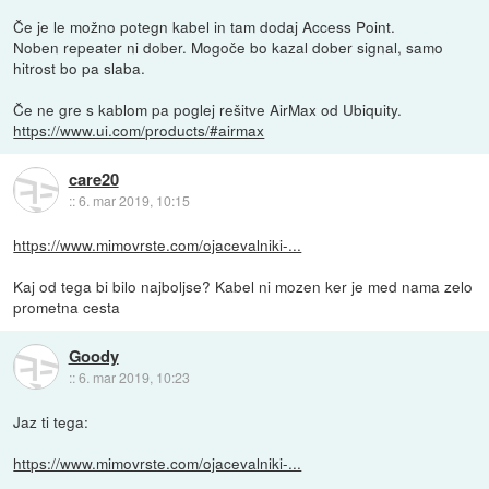
Če je le možno potegn kabel in tam dodaj Access Point.
Noben repeater ni dober. Mogoče bo kazal dober signal, samo
hitrost bo pa slaba.
Če ne gre s kablom pa poglej rešitve AirMax od Ubiquity.
https://www.ui.com/products/#airmax
care20
::
6. mar 2019, 10:15
https://www.mimovrste.com/ojacevalniki-...
Kaj od tega bi bilo najboljse? Kabel ni mozen ker je med nama zelo
prometna cesta
Goody
::
6. mar 2019, 10:23
Jaz ti tega:
https://www.mimovrste.com/ojacevalniki-...