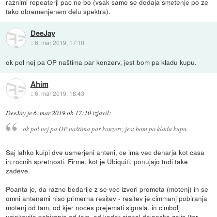
raznimi repeaterji pac ne bo (vsak samo se dodaja smetenje po ze
tako obremenjenem delu spektra).
DeeJay
::
6. mar 2019, 17:10
ok pol nej pa OP naštima par konzerv, jest bom pa kladu kupu.
Ahim
::
6. mar 2019, 18:43
DeeJay
je
6. mar 2019 ob 17:10
izjavil
:
ok pol nej pa OP naštima par konzerv, jest bom pa kladu kupu.
Saj lahko kuipi dve usmerjeni anteni, ce ima vec denarja kot casa
in rocnih spretnosti. Firme, kot je Ubiquiti, ponujajo tudi take
zadeve.
Poanta je, da razne bedarije z se vec izvori prometa (motenj) in se
omni antenami niso primerna resitev - resitev je cimmanj pobiranja
motenj od tam, od kjer noces prejemati signala, in cimbolj
ucinkovito pobiranje od tam, od koder signal dejansko zelis (ter