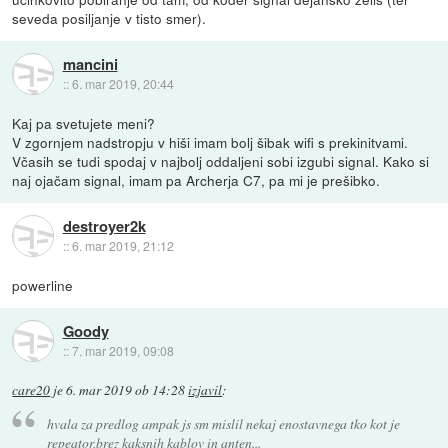
seveda posiljanje v tisto smer).
mancini
::
6. mar 2019, 20:44
Kaj pa svetujete meni?
V zgornjem nadstropju v hiši imam bolj šibak wifi s prekinitvami.
Včasih se tudi spodaj v najbolj oddaljeni sobi izgubi signal. Kako si
naj ojačam signal, imam pa Archerja C7, pa mi je prešibko.
destroyer2k
::
6. mar 2019, 21:12
powerline
Goody
::
7. mar 2019, 09:08
care20
je
6. mar 2019 ob 14:28
izjavil
:
hvala za predlog ampak js sm mislil nekaj enostavnega tko kot je
repeator,brez kaksnih kablov in anten...