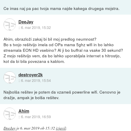
Ce imas naj pa pac tvoja mama najde kakega drugega mojstra.
DeeJay
::
6. mar 2019, 15:32
Ahim, obrazloži zakaj bi bil moj predlog neumnost?
Bo s tvojo rešitvijo imela od OPa mama 5ghz wifi in bo lahko
streamala EON HD vsebino? Al ji bo buffral na vsake 30 sekund?
Z mojo rešitvijo vem, da bo lahko uporabljala internet s hitrostjo,
kot da bi bila povezana s kablom.
destroyer2k
::
6. mar 2019, 15:54
Najbolša rešitev je potem da vzameš powerline wifi. Cenovno je
dražje, ampak je bolša rešitev.
Ahim
::
6. mar 2019, 16:59
DeeJay
je
6. mar 2019 ob 15:32
izjavil
: