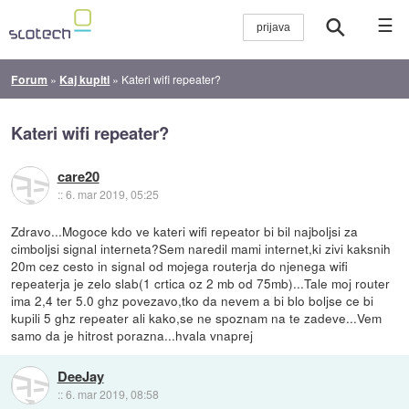
☰
Forum
»
Kaj kupiti
»
Kateri wifi repeater?
Kateri wifi repeater?
care20
::
6. mar 2019, 05:25
Zdravo...Mogoce kdo ve kateri wifi repeator bi bil najboljsi za
cimboljsi signal interneta?Sem naredil mami internet,ki zivi kaksnih
20m cez cesto in signal od mojega routerja do njenega wifi
repeaterja je zelo slab(1 crtica oz 2 mb od 75mb)...Tale moj router
ima 2,4 ter 5.0 ghz povezavo,tko da nevem a bi blo boljse ce bi
kupili 5 ghz repeater ali kako,se ne spoznam na te zadeve...Vem
samo da je hitrost porazna...hvala vnaprej
DeeJay
::
6. mar 2019, 08:58