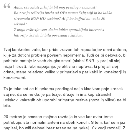
Ahim, obrazloži zakaj bi bil moj predlog neumnost?
Bo s tvojo rešitvijo imela od OPa mama 5ghz wifi in bo lahko
streamala EON HD vsebino? Al ji bo buffral na vsake 30
sekund?
Z mojo rešitvijo vem, da bo lahko uporabljala internet s
hitrostjo, kot da bi bila povezana s kablom.
Tvoj konkretno zato, ker pride zraven teh repeaterjev omni antena,
ki je za doticni problem povsem neprimerna. Tudi ce bi delovalo, bi
pobiralo motnje iz vseh drugim smeri (slabsi SNR -> prej ali slej
nizja hitrost), rabi napajanje, je aktivna naprava, ki prej ali slej
crkne, stane relativno veliko v primerjavi s par kabli in konektorji in
konzervami.
To je tako kot ce bi nekomu predlagal naj s kladivom poje zrezek -
saj ne, da se ne da, je pa tezje, drazje in ima kup stranskih
ucinkov, kakrsnih ob uporabi primerne resitve (noza in vilice) ne bi
bilo.
20 metrov je smesno majhna razdalja in vse kar avtor teme
potrebuje, sta normalni anteni na obeh koncih. S tem, kar sem jaz
napisal, bo wifi deloval brez tezav se na nekaj 10x vecji razdalji. Z