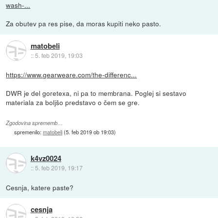
wash-...
Za obutev pa res pise, da moras kupiti neko pasto.
matobeli
::
5. feb 2019, 19:03
https://www.gearweare.com/the-differenc...
DWR je del goretexa, ni pa to membrana. Poglej si sestavo
materiala za boljšo predstavo o čem se gre.
Zgodovina sprememb…
spremenilo:
matobeli
(
5. feb 2019 ob 19:03
)
k4vz0024
::
5. feb 2019, 19:17
Cesnja, katere paste?
cesnja