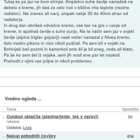
Tukaj se pa jaz ne bom strinjal. Kmpletno suhe čevlje namažeš na
debelo s kremo, jih daš za celo noč v bližino vira toplote (recimo
radiator). Ne zraven ali nanj, ampak nekje 30 do 40cm stran od
radiatorja.
In drug dan obrišeš odvečno kremo, vse kar ne gre v usnje od
kreme, in spoliraš čevlje s suho cunjo. Na ta način sem jaz v vojski
čevlje (alpina triglav gojzarji) vsak večer namazal z Nivea kremo,
tisto modro piksno in niso nikoli puščali. Pa sem bil v vojski na
Bohinjski beli pozimi in kamorkoli smo šli je bil sneg, voda ali blato.
Pa še ko sem šel iz vojske, sem jih nosil ene par let naokoli.
Prehodil z njimi vse julijce in nikoli problemov.
Vredno ogleda ...
Tema
Sporočila
»
Outdoor oblačila (planinarjenje, tek v naravi)
55
neboben
Oddelek:
Loža
»
Nakup pohodnih čevljev
858