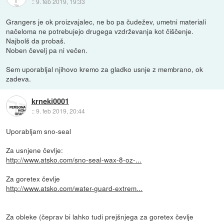
::
9. feb 2019, 19:33
Grangers je ok proizvajalec, ne bo pa čudežev, umetni materiali
načeloma ne potrebujejo drugega vzdrževanja kot čiščenje.
Najbolš da probaš.
Noben čevelj pa ni večen.
Sem uporabljal njihovo kremo za gladko usnje z membrano, ok
zadeva.
krneki0001
::
9. feb 2019, 20:44
Uporabljam sno-seal
Za usnjene čevlje:
http://www.atsko.com/sno-seal-wax-8-oz-...
Za goretex čevlje
http://www.atsko.com/water-guard-extrem...
Za obleke (čeprav bi lahko tudi prejšnjega za goretex čevlje