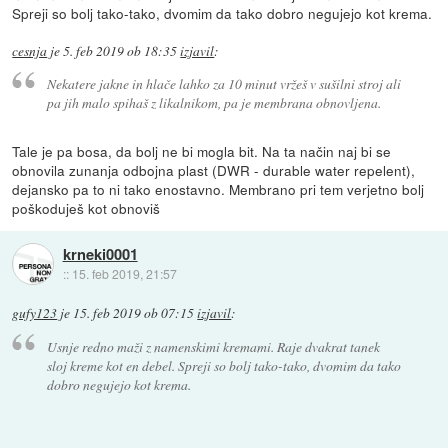
Spreji so bolj tako-tako, dvomim da tako dobro negujejo kot krema.
cesnja
je
5. feb 2019 ob 18:35
izjavil
:
Nekatere jakne in hlače lahko za 10 minut vržeš v sušilni stroj ali
pa jih malo spihaš z likalnikom, pa je membrana obnovljena.
Tale je pa bosa, da bolj ne bi mogla bit. Na ta način naj bi se
obnovila zunanja odbojna plast (DWR - durable water repelent),
dejansko pa to ni tako enostavno. Membrano pri tem verjetno bolj
poškoduješ kot obnoviš
krneki0001
::
15. feb 2019, 21:57
gufy123
je
15. feb 2019 ob 07:15
izjavil
:
Usnje redno maži z namenskimi kremami. Raje dvakrat tanek
sloj kreme kot en debel. Spreji so bolj tako-tako, dvomim da tako
dobro negujejo kot krema.