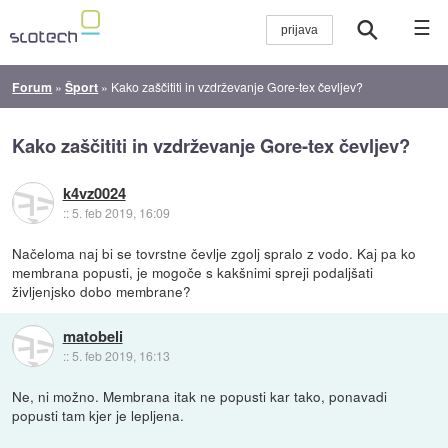
☰
Forum
»
Šport
»
Kako zaščititi in vzdrževanje Gore-tex čevljev?
Kako zaščititi in vzdrževanje Gore-tex čevljev?
k4vz0024
::
5. feb 2019, 16:09
Načeloma naj bi se tovrstne čevlje zgolj spralo z vodo. Kaj pa ko
membrana popusti, je mogoče s kakšnimi spreji podaljšati
življenjsko dobo membrane?
matobeli
::
5. feb 2019, 16:13
Ne, ni možno. Membrana itak ne popusti kar tako, ponavadi
popusti tam kjer je lepljena.