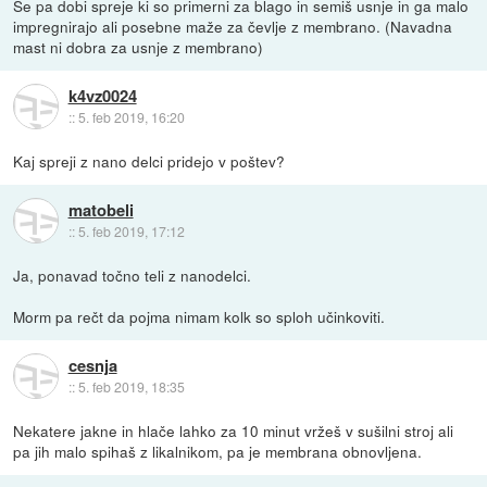
Se pa dobi spreje ki so primerni za blago in semiš usnje in ga malo
impregnirajo ali posebne maže za čevlje z membrano. (Navadna
mast ni dobra za usnje z membrano)
k4vz0024
::
5. feb 2019, 16:20
Kaj spreji z nano delci pridejo v poštev?
matobeli
::
5. feb 2019, 17:12
Ja, ponavad točno teli z nanodelci.
Morm pa rečt da pojma nimam kolk so sploh učinkoviti.
cesnja
::
5. feb 2019, 18:35
Nekatere jakne in hlače lahko za 10 minut vržeš v sušilni stroj ali
pa jih malo spihaš z likalnikom, pa je membrana obnovljena.