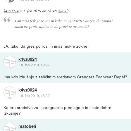
k4vz0024
je
5. feb 2019 ob 18:48
izjavil
:
A obstaja fejk gore-tex in kako to ugotoviti? Razen, da zaupaš
znaku oz. proizvajalcu in da pravi se ne omoči?
JA. tako, da greš po rosi in imaš mokre zokne.
k4vz0024
::
8. feb 2019, 19:27
Ima kdo izkušnjo z zaščitnim sredstvom Grangers Footwear Repel?
k4vz0024
::
9. feb 2019, 18:32
Katero sredstvo za impregnacijo predlagate in imate dobre
izkušnje?
matobeli