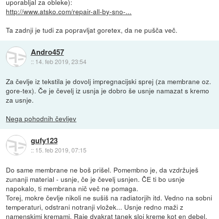
uporabljal za obleke):
http://www.atsko.com/repair-all-by-sno-...
Ta zadnji je tudi za popravljat goretex, da ne pušča več.
Andro457
::
14. feb 2019, 23:54
Za čevlje iz tekstila je dovolj impregnacijski sprej (za membrane oz.
gore-tex). Če je čevelj iz usnja je dobro še usnje namazat s kremo
za usnje.
Nega pohodnih čevljev
gufy123
::
15. feb 2019, 07:15
Do same membrane ne boš prišel. Pomembno je, da vzdržuješ
zunanji material - usnje, če je čevelj usnjen. ČE ti bo usnje
napokalo, ti membrana nič več ne pomaga.
Torej, mokre čevlje nikoli ne sušiš na radiatorjih itd. Vedno na sobni
temperaturi, odstrani notranji vložek... Usnje redno maži z
namenskimi kremami. Raje dvakrat tanek sloj kreme kot en debel.