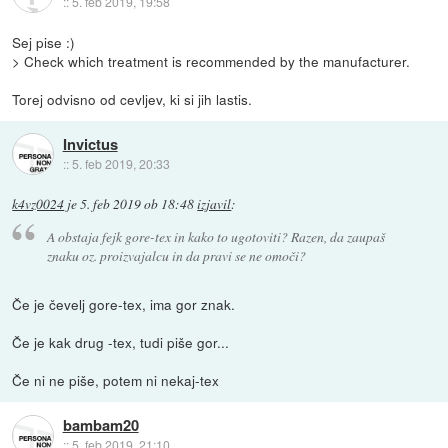
::
5. feb 2019, 19:58
Sej pise :)
> Check which treatment is recommended by the manufacturer.
Torej odvisno od cevljev, ki si jih lastis.
Invictus
::
5. feb 2019, 20:33
k4vz0024
je
5. feb 2019 ob 18:48
izjavil
:
A obstaja fejk gore-tex in kako to ugotoviti? Razen, da zaupaš
znaku oz. proizvajalcu in da pravi se ne omoči?
Če je čevelj gore-tex, ima gor znak.
Če je kak drug -tex, tudi piše gor...
Če ni ne piše, potem ni nekaj-tex
bambam20
::
5. feb 2019, 21:10