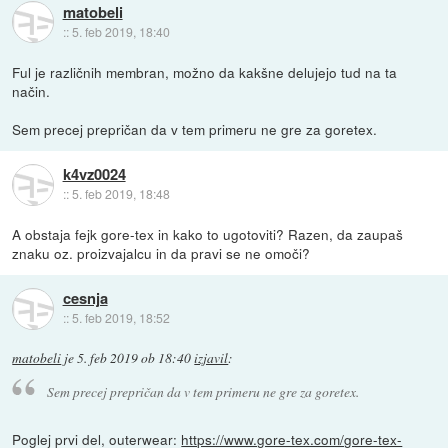
matobeli
::
5. feb 2019, 18:40
Ful je različnih membran, možno da kakšne delujejo tud na ta
način.
Sem precej prepričan da v tem primeru ne gre za goretex.
k4vz0024
::
5. feb 2019, 18:48
A obstaja fejk gore-tex in kako to ugotoviti? Razen, da zaupaš
znaku oz. proizvajalcu in da pravi se ne omoči?
cesnja
::
5. feb 2019, 18:52
matobeli
je
5. feb 2019 ob 18:40
izjavil
:
Sem precej prepričan da v tem primeru ne gre za goretex.
Poglej prvi del, outerwear:
https://www.gore-tex.com/gore-tex-