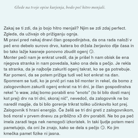
Glede na tvoje opise kurjenja, bodo peč hitro menjali.
Zakaj se ti zdi, da jo bojo hitro menjali? Njim se zdi zdaj perfect.
Zgleda, da uživajo ob prižiganju ognja.
Mi pravi pred nekaj dnevi član gospodinjstva, da ona rada naloži v
peč eno debelo surovo drvo, katera bo držala žerjavico dlje časa in
bo tako lažje kasneje ponovno zbudit ogenj 🙄.
Monter peči nam je enkrat uredil, da je prišel h nam obisk še ena
njegova stranka in nam povedala, kako ona dela s pečjo. Je rekla
ta stranka, da je najbolje zakuriti ogenj takrat, ko se ga potrebuje.
Kar pomeni, da se potem prižiga tudi več kot enkrat na dan.
Spomnem se tudi, ko je prvič pri nas bil monter in rekel, da bomo z
zalogovnikom zakurili ogenj enkrat na tri dni, je član gospodinstva
rekel "o waw, zdaj bomo porabili eno "enoto" (to bi bilo dosti manj
kot prej) drv na tri dni, skoraj nič", nevedoč, da zalogovnik ne bo
naredil magije, da bi bilo gorenje trikrat toliko učinkovito kot prej.
Zalogovnik ti hrani energijo. Če želiš se tri dni greti z zalogovnikom,
boš moral v prvem dnevu za približno x3 drv porabiti. Ne bo pa peč
imela zaradi tega nek nemogoči izkoristek. In taki ljudje potem meni
pametujejo, da oni že znajo, kako se dela s pečjo 🙄. Ko jim
kmečka pamet fizike ni jasna.