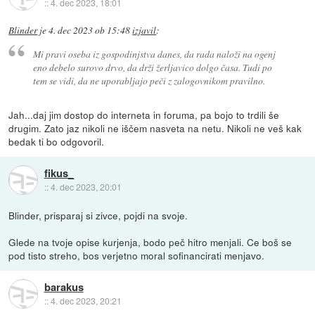
::
4. dec 2023, 18:01
Blinder
je
4. dec 2023 ob 15:48
izjavil
:
Mi pravi oseba iz gospodinjstva danes, da rada naloži na ogenj
eno debelo surovo drvo, da drži žerljavico dolgo časa. Tudi po
tem se vidi, da ne uporabljajo peči z zalogovnikom pravilno.
Jah...daj jim dostop do interneta in foruma, pa bojo to trdili še
drugim. Zato jaz nikoli ne iščem nasveta na netu. Nikoli ne veš kak
bedak ti bo odgovoril.
fikus_
::
4. dec 2023, 20:01
Blinder, prisparaj si zivce, pojdi na svoje.
Glede na tvoje opise kurjenja, bodo peč hitro menjali. Ce boš se
pod tisto streho, bos verjetno moral sofinancirati menjavo.
barakus
::
4. dec 2023, 20:21