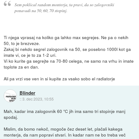
Sem poklical random monterja, ta pravi, da so zalogovniki
ponavadi na 50, 60, 70 stopinj.
Ti njega vprasaj na koliko ga lahko max segrejes. Ne pa o nekih
50, to je brezveze.
Zakaj bi nekdo segrel zalogovnik na 50, se posebno 1000l kot ga
imate vi, ce je to za 1-2 uri.
Vi ko kurite ga segrejte na 70-80 celega, ne samo na vrhu in imate
toplote za en dan.
Ali pa vrzi vse ven in si kupite za vsako sobo el radiatorje
Blinder
::
3. dec 2023, 10:55
Mah, kadar ima zalogovnik 60 °C jih ima samo tri stopinje manj
spodaj.
Mislim, da bomo nekoč, mogoče čez deset let, plačali kakega
monterja, da nam popravi stvari. In kadar nam ne bo treba več