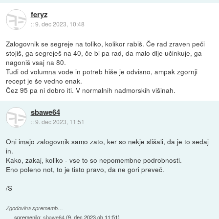
feryz
::
9. dec 2023, 10:48
Zalogovnik se segreje na toliko, kolikor rabiš. Če rad zraven peči
stojiš, ga segreješ na 40, če bi pa rad, da malo dlje učinkuje, ga
nagoniš vsaj na 80.
Tudi od volumna vode in potreb hiše je odvisno, ampak zgornji
recept je še vedno enak.
Čez 95 pa ni dobro iti. V normalnih nadmorskih višinah.
sbawe64
::
9. dec 2023, 11:51
Oni imajo zalogovnik samo zato, ker so nekje slišali, da je to sedaj
in.
Kako, zakaj, koliko - vse to so nepomembne podrobnosti.
Eno poleno not, to je tisto pravo, da ne gori preveč.
/S
Zgodovina sprememb…
spremenilo:
sbawe64
(
9. dec 2023 ob 11:51
)