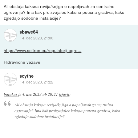
Ali obstaja kaksna revija/knjiga o napeljavah za centralno
ogrevanje? Ima kak proizvajalec kaksna poucna gradiva, kako
zgledajo sodobne instalacije?
sbawe64
::
4. dec 2023, 21:00
https://www.seltron.eu/regulatorji-ogre...
Hidravlične vezave
scythe
::
4. dec 2023, 21:22
barakus
je
4. dec 2023 ob 20:21
izjavil
:
Ali obstaja kaksna revija/knjiga o napeljavah za centralno
ogrevanje? Ima kak proizvajalec kaksna poucna gradiva, kako
zgledajo sodobne instalacije?