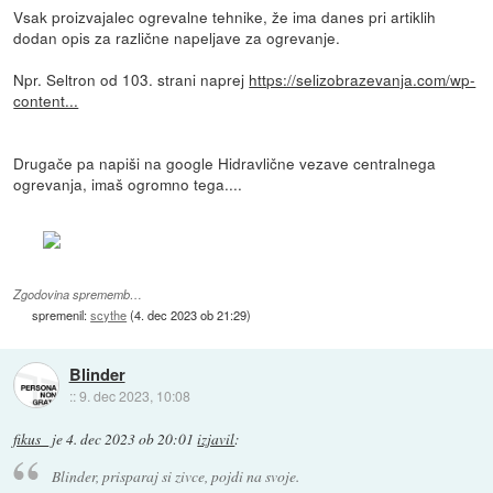
Vsak proizvajalec ogrevalne tehnike, že ima danes pri artiklih
dodan opis za različne napeljave za ogrevanje.
Npr. Seltron od 103. strani naprej
https://selizobrazevanja.com/wp-
content...
Drugače pa napiši na google Hidravlične vezave centralnega
ogrevanja, imaš ogromno tega....
Zgodovina sprememb…
spremenil:
scythe
(
4. dec 2023 ob 21:29
)
Blinder
::
9. dec 2023, 10:08
fikus_
je
4. dec 2023 ob 20:01
izjavil
:
Blinder, prisparaj si zivce, pojdi na svoje.