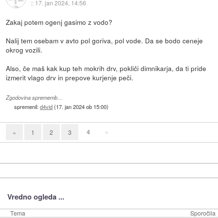
::
17. jan 2024, 14:56
Zakaj potem ogenj gasimo z vodo?
Nalij tem osebam v avto pol goriva, pol vode. Da se bodo ceneje
okrog vozili.
Also, če maš kak kup teh mokrih drv, pokliči dimnikarja, da ti pride
izmerit vlago drv in prepove kurjenje peči.
Zgodovina sprememb…
spremenil:
d4vid
(
17. jan 2024 ob 15:00
)
4
»
«
1
2
3
Vredno ogleda ...
Tema
Sporočila