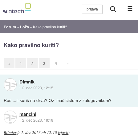
☰
Forum
»
Loža
»
Kako pravilno kuriti?
Kako pravilno kuriti?
4
»
«
1
2
3
Dimnik
::
2. dec 2023, 12:15
Res....ti kuriš na drva? Oz imaš sistem z zalogovnikom?
mancini
::
2. dec 2023, 18:18
Blinder
je
2. dec 2023 ob 12:10
izjavil
: