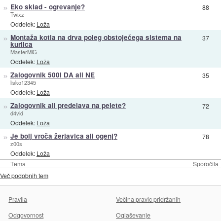
»
Eko sklad - ogrevanje?
88
Twixz
Oddelek:
Loža
»
Montaža kotla na drva poleg obstoječega sistema na
37
kurilca
MasterMiG
Oddelek:
Loža
»
Zalogovnik 500l DA ali NE
35
lisko12345
Oddelek:
Loža
»
Zalogovnik ali predelava na pelete?
72
d4vid
Oddelek:
Loža
»
Je bolj vroča žerjavica ali ogenj?
78
z00s
Oddelek:
Loža
Tema
Sporočila
Več podobnih tem
Pravila
Večina pravic pridržanih
Odgovornost
Oglaševanje