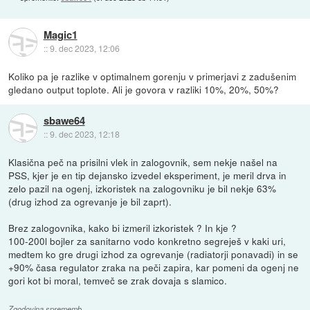
Magic1
::
9. dec 2023, 12:06
Koliko pa je razlike v optimalnem gorenju v primerjavi z zadušenim
gledano output toplote. Ali je govora v razliki 10%, 20%, 50%?
sbawe64
::
9. dec 2023, 12:18
Klasična peč na prisilni vlek in zalogovnik, sem nekje našel na
PSS, kjer je en tip dejansko izvedel eksperiment, je meril drva in
zelo pazil na ogenj, izkoristek na zalogovniku je bil nekje 63%
(drug izhod za ogrevanje je bil zaprt).
Brez zalogovnika, kako bi izmeril izkoristek ? In kje ?
100-200l bojler za sanitarno vodo konkretno segreješ v kaki uri,
medtem ko gre drugi izhod za ogrevanje (radiatorji ponavadi) in se
+90% časa regulator zraka na peči zapira, kar pomeni da ogenj ne
gori kot bi moral, temveč se zrak dovaja s slamico.
Zgodovina sprememb…