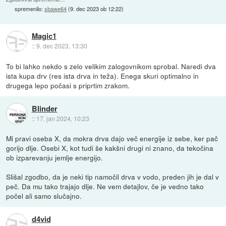
spremenilo:
sbawe64
(
9. dec 2023 ob 12:22
)
Magic1
::
9. dec 2023, 13:30
To bi lahko nekdo s zelo velikim zalogovnikom sprobal. Naredi dva
ista kupa drv (res ista drva in teža). Enega skuri optimalno in
drugega lepo počasi s priprtim zrakom.
Blinder
::
17. jan 2024, 10:23
Mi pravi oseba X, da mokra drva dajo več energije iz sebe, ker pač
gorijo dlje. Osebi X, kot tudi še kakšni drugi ni znano, da tekočina
ob izparevanju jemlje energijo.
Slišal zgodbo, da je neki tip namočil drva v vodo, preden jih je dal v
peč. Da mu tako trajajo dlje. Ne vem detajlov, če je vedno tako
počel ali samo slučajno.
d4vid