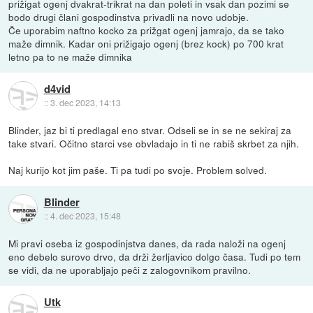
prižigat ogenj dvakrat-trikrat na dan poleti in vsak dan pozimi se
bodo drugi člani gospodinstva privadli na novo udobje.
Če uporabim naftno kocko za prižgat ogenj jamrajo, da se tako
maže dimnik. Kadar oni prižigajo ogenj (brez kock) po 700 krat
letno pa to ne maže dimnika
d4vid
::
3. dec 2023, 14:13
Blinder, jaz bi ti predlagal eno stvar. Odseli se in se ne sekiraj za
take stvari. Očitno starci vse obvladajo in ti ne rabiš skrbet za njih.
Naj kurijo kot jim paše. Ti pa tudi po svoje. Problem solved.
Blinder
::
4. dec 2023, 15:48
Mi pravi oseba iz gospodinjstva danes, da rada naloži na ogenj
eno debelo surovo drvo, da drži žerljavico dolgo časa. Tudi po tem
se vidi, da ne uporabljajo peči z zalogovnikom pravilno.
Utk