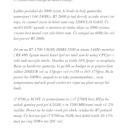
Lahko počakaš do 3000 ryzen, ki bodo še bolj gamersko
usmerjeni (144-240Hz). R5 2600 je tud dovolj za take stvari (ni
top), če vzameš zravn še hiter ram vsaj 3200CL16 Gskill. Če
misliš GOU ugrade + monitor ni slaba ideja za 3000 ryzena,
vseeno boš moral vzet zelo hiter ram. Če ostajaš na 60Hz bo več
kot preveč R5 2600.
Jst sm na R7 1700 3.8GHz DDR4 3200 in imam 144Hz monitor
z RX 480. Igram marsi kater špil ter imel sem kr nekej CPUjev v
roki tudi novejše intele. Skartka za tistih 10% fpsjev se nesplača,
Razn za hardcore gamerja, ki ga blk za budget in je pripravljen
odštet 200EUR več za 15fpsjev več (~150 vs 165-175fps). Pa še
power bo 100W+, ampak to ni tako pomemembno... razn
temperatura tud nek good cooler ter vrjmi na plati morjo bit
hudi.
i7 9700 je 8C/8T, če primerjamo to z r7 2700X brez HTja bo
nekak gaming perf pri 4,2GHz ~ in 3200 MHzrami enak ~1-2%
razlike. Power ne bo tako visok pri obeh, vendar bo R7 pokuril
manj. Če boš navijal i7 9700 na 5GHz boš dobil tistih 10-15%
max pa vsaj 50W+ ter 20C več.