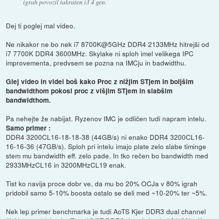
igrah povozil takraten i3 4 gen.
Dej ti poglej mal video.
Ne nikakor ne bo nek i7 8700K@5GHz DDR4 2133MHz hitrejši od
i7 7700K DDR4 3600MHz. Skylake ni sploh imel velikega IPC
improvementa, predvsem se pozna na IMCju in badwidthu.
Glej video in videl boš kako Proc z nižjim STjem in boljšim
bandwidthom pokosi proc z višjim STjem in slabšim
bandwidthom.
Pa nehejte že nabijat. Ryzenov IMC je odličen tudi napram intelu.
Samo primer :
DDR4 3200CL16-18-18-38 (44GB/s) ni enako DDR4 3200CL16-
16-16-36 (47GB/s). Sploh pri intelu imajo plate zelo slabe timinge
stem mu bandwidth eff. zelo pade. In tko rečen bo bandwidth med
2933MHzCL16 in 3200MHzCL19 enak.
Tist ko navija proce dobr ve, da mu bo 20% OCJa v 80% igrah
pridobil samo 5-10% boosta ostalo se deli med ~10-20% ter ~5%.
Nek lep primer benchmarka je tudi AoTS Kjer DDR3 dual channel