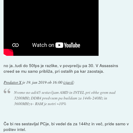
no ja..tudi do 50fps je razlike, v povprečju pa 30. V Assassins
creed se mu samo približa, pri ostalih pa kar zaostaja.
Predator X
je
19. jan 2019 ob 16:00
izjavil
:
Nvemo no adi45 sestavljam AMD in INTEL pri obhe grem nad
3200MHz DDR4 predvsem pa buildam za 144h-240Hz in
3600MHz+- RAM je notri ~10%
Če bi res sestavljal PCje, bi vedel da za 144hz in več, pride samo v
poštev intel.