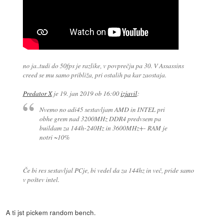
no ja..tudi do 50fps je razlike, v povprečju pa 30. V Assassins
creed se mu samo približa, pri ostalih pa kar zaostaja.
Predator X
je
19. jan 2019 ob 16:00
izjavil
:
Nvemo no adi45 sestavljam AMD in INTEL pri
obhe grem nad 3200MHz DDR4 predvsem pa
buildam za 144h-240Hz in 3600MHz+- RAM je
notri ~10%
Če bi res sestavljal PCje, bi vedel da za 144hz in več, pride samo
v poštev intel.
A ti jst pickem random bench.