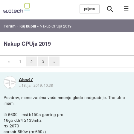
☰
Forum
»
Kaj kupiti
»
Nakup CPUja 2019
Nakup CPUja 2019
«
1
2
3
»
Ales47
::
18. jan 2019, 10:38
Pozdrav, mene zanima vaše mnenje glede nadgradnje. Trenutno
imam:
i5 6600 - msi b150a gaming pro
16gb ddr4 2133mhz
rtx 2070
corsair 650w (rm650x)