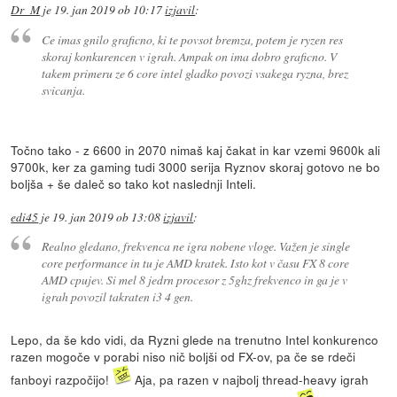
Dr_M
je
19. jan 2019 ob 10:17
izjavil
:
Ce imas gnilo graficno, ki te povsot bremza, potem je ryzen res
skoraj konkurencen v igrah. Ampak on ima dobro graficno. V
takem primeru ze 6 core intel gladko povozi vsakega ryzna, brez
svicanja.
Točno tako - z 6600 in 2070 nimaš kaj čakat in kar vzemi 9600k ali
9700k, ker za gaming tudi 3000 serija Ryznov skoraj gotovo ne bo
boljša + še daleč so tako kot naslednji Inteli.
edi45
je
19. jan 2019 ob 13:08
izjavil
:
Realno gledano, frekvenca ne igra nobene vloge. Važen je single
core performance in tu je AMD kratek. Isto kot v času FX 8 core
AMD cpujev. Si mel 8 jedrn procesor z 5ghz frekvenco in ga je v
igrah povozil takraten i3 4 gen.
Lepo, da še kdo vidi, da Ryzni glede na trenutno Intel konkurenco
razen mogoče v porabi niso nič boljši od FX-ov, pa če se rdeči
fanboyi razpočijo!
Aja, pa razen v najbolj thread-heavy igrah