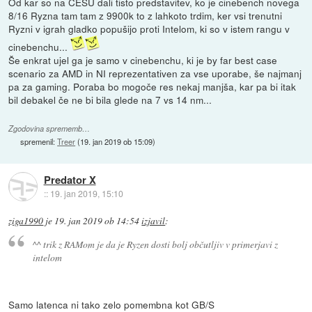
Od kar so na CESU dali tisto predstavitev, ko je cinebench novega
8/16 Ryzna tam tam z 9900k to z lahkoto trdim, ker vsi trenutni
Ryzni v igrah gladko popušijo proti Intelom, ki so v istem rangu v
cinebenchu...
Še enkrat ujel ga je samo v cinebenchu, ki je by far best case
scenario za AMD in NI reprezentativen za vse uporabe, še najmanj
pa za gaming. Poraba bo mogoče res nekaj manjša, kar pa bi itak
bil debakel če ne bi bila glede na 7 vs 14 nm...
Zgodovina sprememb…
spremenil:
Treer
(
19. jan 2019 ob 15:09
)
Predator X
::
19. jan 2019, 15:10
ziga1990
je
19. jan 2019 ob 14:54
izjavil
:
^^ trik z RAMom je da je Ryzen dosti bolj občutljiv v primerjavi z
intelom
Samo latenca ni tako zelo pomembna kot GB/S