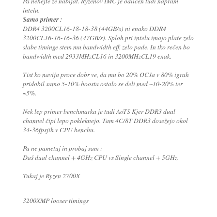
Pa nehejte že nabijat. Ryzenov IMC je odličen tudi napram
intelu.
Samo primer :
DDR4 3200CL16-18-18-38 (44GB/s) ni enako DDR4
3200CL16-16-16-36 (47GB/s). Sploh pri intelu imajo plate zelo
slabe timinge stem mu bandwidth eff. zelo pade. In tko rečen bo
bandwidth med 2933MHzCL16 in 3200MHzCL19 enak.
Tist ko navija proce dobr ve, da mu bo 20% OCJa v 80% igrah
pridobil samo 5-10% boosta ostalo se deli med ~10-20% ter
~5%.
Nek lep primer benchmarka je tudi AoTS Kjer DDR3 dual
channel čipi lepo pokleknejo. Tam 4C/8T DDR3 dosežejo okol
34-36fpsjih v CPU benchu.
Pa ne pametuj in probaj sam :
Daš dual channel + 4GHz CPU vs Single channel + 5GHz.
Tukaj je Ryzen 2700X
3200XMP looser timings