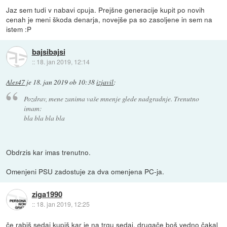
Jaz sem tudi v nabavi cpuja. Prejšne generacije kupit po novih
cenah je meni škoda denarja, novejše pa so zasoljene in sem na
istem :P
bajsibajsi
::
18. jan 2019, 12:14
Ales47
je
18. jan 2019 ob 10:38
izjavil
:
Pozdrav, mene zanima vaše mnenje glede nadgradnje. Trenutno
imam:
bla bla bla bla
Obdrzis kar imas trenutno.
Omenjeni PSU zadostuje za dva omenjena PC-ja.
ziga1990
::
18. jan 2019, 12:25
če rabiš sedaj kupiš kar je na trgu sedaj, drugače boš vedno čakal