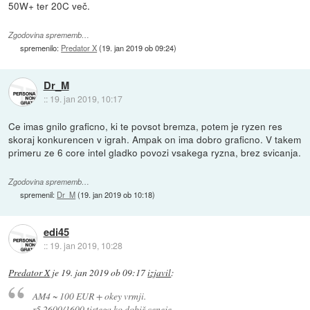
50W+ ter 20C več.
Zgodovina sprememb…
spremenilo:
Predator X
(
19. jan 2019 ob 09:24
)
Dr_M
::
19. jan 2019, 10:17
Ce imas gnilo graficno, ki te povsot bremza, potem je ryzen res
skoraj konkurencen v igrah. Ampak on ima dobro graficno. V takem
primeru ze 6 core intel gladko povozi vsakega ryzna, brez svicanja.
Zgodovina sprememb…
spremenil:
Dr_M
(
19. jan 2019 ob 10:18
)
edi45
::
19. jan 2019, 10:28
Predator X
je
19. jan 2019 ob 09:17
izjavil
:
AM4 ~ 100 EUR + okey vrmji.
r5 2600/1600 tistega ko dobiš ceneje.