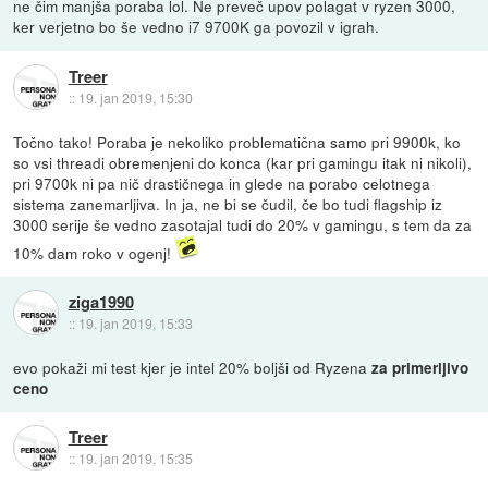
ne čim manjša poraba lol. Ne preveč upov polagat v ryzen 3000,
ker verjetno bo še vedno i7 9700K ga povozil v igrah.
Treer
::
19. jan 2019, 15:30
Točno tako! Poraba je nekoliko problematična samo pri 9900k, ko
so vsi threadi obremenjeni do konca (kar pri gamingu itak ni nikoli),
pri 9700k ni pa nič drastičnega in glede na porabo celotnega
sistema zanemarljiva. In ja, ne bi se čudil, če bo tudi flagship iz
3000 serije še vedno zasotajal tudi do 20% v gamingu, s tem da za
10% dam roko v ogenj!
ziga1990
::
19. jan 2019, 15:33
evo pokaži mi test kjer je intel 20% boljši od Ryzena
za primerljivo
ceno
Treer
::
19. jan 2019, 15:35