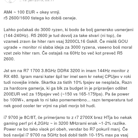
AM4 ~ 100 EUR + okey vrmji.
r5 2600/1600 tistega ko dobiš ceneje.
Lahko počakaš do 3000 ryzen, ki bodo še bolj gamersko usmerjeni
(144-240Hz). R5 2600 je tud dovolj za take stvari (ni top), če
vzameš zravn še hiter ram vsaj 3200CL16 Gskill. Če misliš GOU
ugrade + monitor ni slaba ideja za 3000 ryzena, vseeno boš moral
vzet zelo hiter ram. Če ostajaš na 60Hz bo več kot preveč R5
2600.
Jst sm na R7 1700 3.8GHz DDR4 3200 in imam 144Hz monitor z
RX 480. Igram marsi kater špil ter imel sem kr nekej CPUjev v roki
tudi novejše intele. Skartka za tistih 10% fpsjev se nesplača, Razn
za hardcore gamerja, ki ga blk za budget in je pripravljen odštet
200EUR več za 15fpsjev več (~150 vs 165-175fps). Pa še power
bo 100W+, ampak to ni tako pomemembno... razn temperatura tud
nek good cooler ter vrjmi na plati morjo bit hudi.
i7 9700 je 8C/8T, če primerjamo to z r7 2700X brez HTja bo nekak
gaming perf pri 4,2GHz ~ in 3200 MHzrami enak ~1-2% razlike.
Power ne bo tako visok pri obeh, vendar bo R7 pokuril manj. Če
boš navijal i7 9700 na 5GHz boš dobil tistih 10-15% max pa vsaj