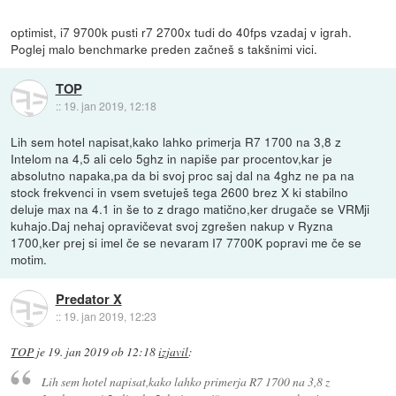
optimist, i7 9700k pusti r7 2700x tudi do 40fps vzadaj v igrah.
Poglej malo benchmarke preden začneš s takšnimi vici.
TOP
::
19. jan 2019, 12:18
Lih sem hotel napisat,kako lahko primerja R7 1700 na 3,8 z
Intelom na 4,5 ali celo 5ghz in napiše par procentov,kar je
absolutno napaka,pa da bi svoj proc saj dal na 4ghz ne pa na
stock frekvenci in vsem svetuješ tega 2600 brez X ki stabilno
deluje max na 4.1 in še to z drago matično,ker drugače se VRMji
kuhajo.Daj nehaj opravičevat svoj zgrešen nakup v Ryzna
1700,ker prej si imel če se nevaram I7 7700K popravi me če se
motim.
Predator X
::
19. jan 2019, 12:23
TOP
je
19. jan 2019 ob 12:18
izjavil
:
Lih sem hotel napisat,kako lahko primerja R7 1700 na 3,8 z