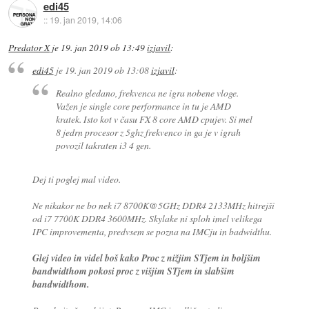
edi45
::
19. jan 2019, 14:06
Predator X
je
19. jan 2019 ob 13:49
izjavil
:
edi45
je
19. jan 2019 ob 13:08
izjavil
:
Realno gledano, frekvenca ne igra nobene vloge.
Važen je single core performance in tu je AMD
kratek. Isto kot v času FX 8 core AMD cpujev. Si mel
8 jedrn procesor z 5ghz frekvenco in ga je v igrah
povozil takraten i3 4 gen.
Dej ti poglej mal video.
Ne nikakor ne bo nek i7 8700K@5GHz DDR4 2133MHz hitrejši
od i7 7700K DDR4 3600MHz. Skylake ni sploh imel velikega
IPC improvementa, predvsem se pozna na IMCju in badwidthu.
Glej video in videl boš kako Proc z nižjim STjem in boljšim
bandwidthom pokosi proc z višjim STjem in slabšim
bandwidthom.