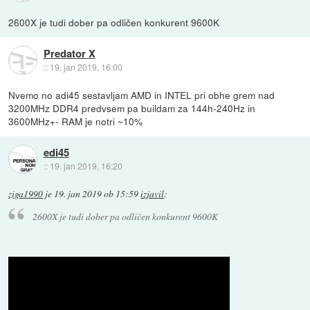
2600X je tudi dober pa odličen konkurent 9600K
Predator X
::
19. jan 2019, 16:00
Nvemo no adi45 sestavljam AMD in INTEL pri obhe grem nad
3200MHz DDR4 predvsem pa buildam za 144h-240Hz in
3600MHz+- RAM je notri ~10%
edi45
::
19. jan 2019, 16:20
ziga1990
je
19. jan 2019 ob 15:59
izjavil
:
2600X je tudi dober pa odličen konkurent 9600K