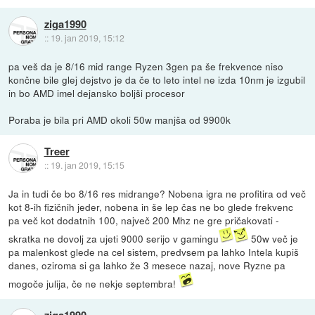
ziga1990
::
19. jan 2019, 15:12
pa veš da je 8/16 mid range Ryzen 3gen pa še frekvence niso
končne bile glej dejstvo je da če to leto intel ne izda 10nm je izgubil
in bo AMD imel dejansko boljši procesor
Poraba je bila pri AMD okoli 50w manjša od 9900k
Treer
::
19. jan 2019, 15:15
Ja in tudi če bo 8/16 res midrange? Nobena igra ne profitira od več
kot 8-ih fizičnih jeder, nobena in še lep čas ne bo glede frekvenc
pa več kot dodatnih 100, največ 200 Mhz ne gre pričakovati -
skratka ne dovolj za ujeti 9000 serijo v gamingu
50w več je
pa malenkost glede na cel sistem, predvsem pa lahko Intela kupiš
danes, oziroma si ga lahko že 3 mesece nazaj, nove Ryzne pa
mogoče julija, če ne nekje septembra!