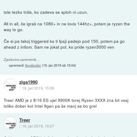
tole tezko trdis, ko zadeva se sploh ni uzun.
All in all, če igraš na 1080+ in ne lovis 144hz+, potem je ryzen the
way to go.
Če si pa takoj triggered ko ti fpsji padejo pod 150, potem pa go
ahead z intlom. Sam ne jokat pol, ko pride ryzen3000 ven
Zgodovina sprememb…
spremenil:
iloveboobz
(
19. jan 2019 ob 15:04
)
ziga1990
::
19. jan 2019, 15:06
Treer AMD je z 8/16 ES ujel 9900K torej Ryzen 3XXX zna bit vsaj
toliko dober kot Intel 9gen pa še manj se bo grel
Treer
::
19. jan 2019, 15:07