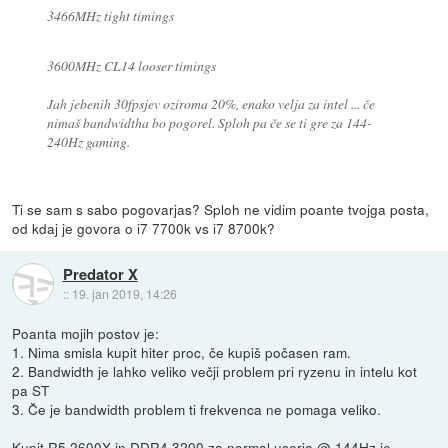
3466MHz tight timings
3600MHz CL14 looser timings
Jah jebenih 30fpsjev oziroma 20%, enako velja za intel ... če
nimaš bandwidtha bo pogorel. Sploh pa če se ti gre za 144-
240Hz gaming.
Ti se sam s sabo pogovarjas? Sploh ne vidim poante tvojga posta,
od kdaj je govora o i7 7700k vs i7 8700k?
Predator X
::
19. jan 2019, 14:26
Poanta mojih postov je:
1. Nima smisla kupit hiter proc, če kupiš počasen ram.
2. Bandwidth je lahko veliko večji problem pri ryzenu in intelu kot
pa ST
3. Če je bandwidth problem ti frekvenca ne pomaga veliko.
Kupit R5 2600X in DDR4 3200 za normal userja @ 144Hz je