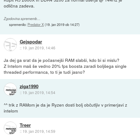
odlična zadeva.
Zgodovina sprememb…
spremenilo:
Predator X
(
19. jan 2019 ob 14:27
)
Gejspodar
::
19. jan 2019, 14:46
Ja dej ga srat da je počasnejši RAM slabši, kdo bi si mislu?
Z Intelom maš še vedno 20% fps boosta zaradi boljšega single
threaded performanca, to ti je tudi jasno?
ziga1990
::
19. jan 2019, 14:54
^^ trik z RAMom je da je Ryzen dosti bolj občutljiv v primerjavi z
intelom
Treer
::
19. jan 2019, 14:59