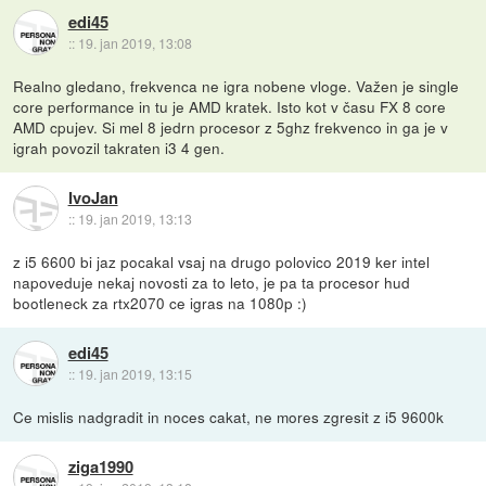
edi45
::
19. jan 2019, 13:08
Realno gledano, frekvenca ne igra nobene vloge. Važen je single
core performance in tu je AMD kratek. Isto kot v času FX 8 core
AMD cpujev. Si mel 8 jedrn procesor z 5ghz frekvenco in ga je v
igrah povozil takraten i3 4 gen.
IvoJan
::
19. jan 2019, 13:13
z i5 6600 bi jaz pocakal vsaj na drugo polovico 2019 ker intel
napoveduje nekaj novosti za to leto, je pa ta procesor hud
bootleneck za rtx2070 ce igras na 1080p :)
edi45
::
19. jan 2019, 13:15
Ce mislis nadgradit in noces cakat, ne mores zgresit z i5 9600k
ziga1990