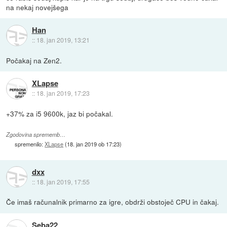
na nekaj novejšega
Han
::
18. jan 2019, 13:21
Počakaj na Zen2.
XLapse
::
18. jan 2019, 17:23
+37% za i5 9600k, jaz bi počakal.
Zgodovina sprememb…
spremenilo:
XLapse
(
18. jan 2019 ob 17:23
)
dxx
::
18. jan 2019, 17:55
Če imaš računalnik primarno za igre, obdrži obstoječ CPU in čakaj.
Seba22