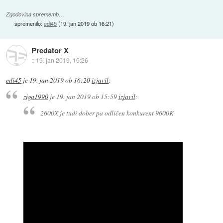
Zgodovina sprememb…
spremenilo:
edi45
(
19. jan 2019 ob 16:21
)
Predator X
::
19. jan 2019, 16:26
edi45
je
19. jan 2019 ob 16:20
izjavil
:
ziga1990
je
19. jan 2019 ob 15:59
izjavil
:
2600X je tudi dober pa odličen konkurent 9600K