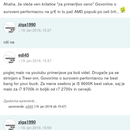
Ahaha, že vleče ven krilatice "za primerljivo ceno" Govorimo o
surovem performacnu ne p/€ in tu pač AMD popuši po celi črti...
ziga1990
::
19. jan 2019, 15:37
niti ne
edi45
::
19. jan 2019, 15:47
poglej malo na youtubu primerjave pa boš videl. Drugače pa se
strinjam s Treer-om. Govorimo o surovem performancu ne best
bang for your buck. Za mene osebno je i5 9600K best value, saj je
malo za i7 9700k in boljši od r7 2700x in cenejši.
Zgodovina sprememb…
spremenilo:
edi45
(
19. jan 2019 ob 15:47
)
ziga1990
::
19. jan 2019, 15:59