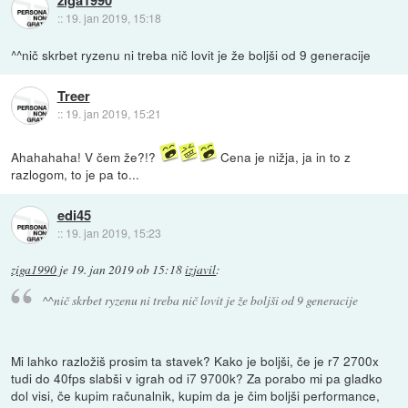
ziga1990
::
19. jan 2019, 15:18
^^nič skrbet ryzenu ni treba nič lovit je že boljši od 9 generacije
Treer
::
19. jan 2019, 15:21
Ahahahaha! V čem že?!?
Cena je nižja, ja in to z
razlogom, to je pa to...
edi45
::
19. jan 2019, 15:23
ziga1990
je
19. jan 2019 ob 15:18
izjavil
:
^^nič skrbet ryzenu ni treba nič lovit je že boljši od 9 generacije
Mi lahko razložiš prosim ta stavek? Kako je boljši, če je r7 2700x
tudi do 40fps slabši v igrah od i7 9700k? Za porabo mi pa gladko
dol visi, če kupim računalnik, kupim da je čim boljši performance,