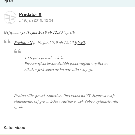
igrah.
Predator X
::
19. jan 2019, 12:34
Gejspodar
je
19. jan 2019 ob 12:30
izjavil
:
Predator X
je
19. jan 2019 ob 12:23
izjavil
:
Jst ti povem realno slike.
Procesorji so kr bandwidth podhranjeni v spilih in
nikakor frekvenca ne bo naredila svojega.
Realno slike poveš, zanimivo. Prvi video na YT disprova tvoje
statemente, saj gre za 20%+ razliko v vseh dobro optimiziranih
igrah.
Kater video.