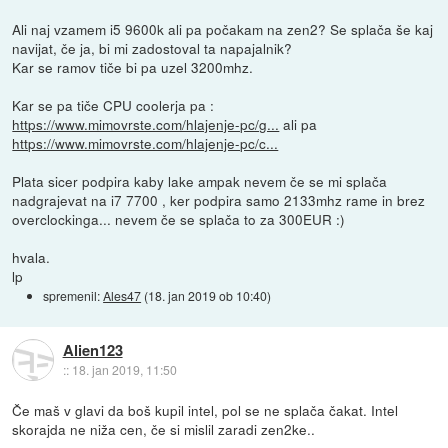
Ali naj vzamem i5 9600k ali pa počakam na zen2? Se splača še kaj
navijat, če ja, bi mi zadostoval ta napajalnik?
Kar se ramov tiče bi pa uzel 3200mhz.
Kar se pa tiče CPU coolerja pa :
https://www.mimovrste.com/hlajenje-pc/g...
ali pa
https://www.mimovrste.com/hlajenje-pc/c...
Plata sicer podpira kaby lake ampak nevem če se mi splača
nadgrajevat na i7 7700 , ker podpira samo 2133mhz rame in brez
overclockinga... nevem če se splača to za 300EUR :)
hvala.
lp
spremenil:
Ales47
(
18. jan 2019 ob 10:40
)
Alien123
::
18. jan 2019, 11:50
Če maš v glavi da boš kupil intel, pol se ne splača čakat. Intel
skorajda ne niža cen, če si mislil zaradi zen2ke..