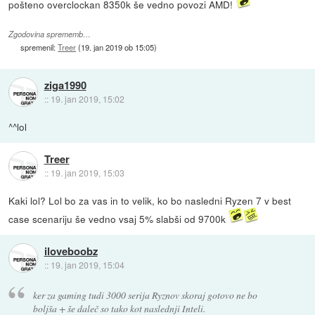
pošteno overclockan 8350k še vedno povozi AMD!
Zgodovina sprememb…
spremenil:
Treer
(
19. jan 2019 ob 15:05
)
ziga1990
::
19. jan 2019, 15:02
^^lol
Treer
::
19. jan 2019, 15:03
Kaki lol? Lol bo za vas in to velik, ko bo nasledni Ryzen 7 v best
case scenariju še vedno vsaj 5% slabši od 9700k
iloveboobz
::
19. jan 2019, 15:04
ker za gaming tudi 3000 serija Ryznov skoraj gotovo ne bo
boljša + še daleč so tako kot naslednji Inteli.