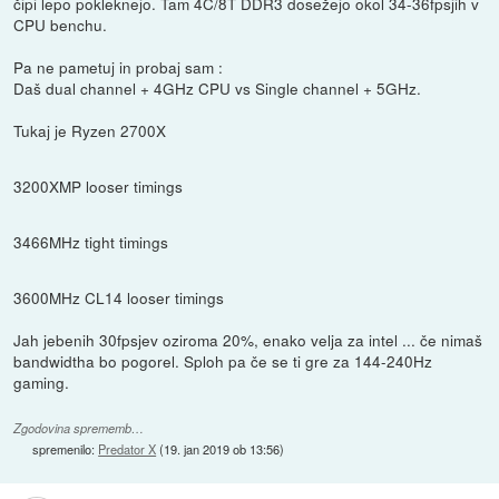
čipi lepo pokleknejo. Tam 4C/8T DDR3 dosežejo okol 34-36fpsjih v
CPU benchu.
Pa ne pametuj in probaj sam :
Daš dual channel + 4GHz CPU vs Single channel + 5GHz.
Tukaj je Ryzen 2700X
3200XMP looser timings
3466MHz tight timings
3600MHz CL14 looser timings
Jah jebenih 30fpsjev oziroma 20%, enako velja za intel ... če nimaš
bandwidtha bo pogorel. Sploh pa če se ti gre za 144-240Hz
gaming.
Zgodovina sprememb…
spremenilo:
Predator X
(
19. jan 2019 ob 13:56
)