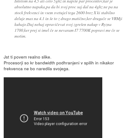
Intelom na 4,5 ali celo 5ghz in napiše par procentov,kar je
absolutno napaka,pa da bi svoj proc saj dal na 4ghz ne pa na
stock frekvenci in vsem svetuješ tega 2600 brez X ki stabilno
deluje max na 4.1 in še to z drago matično,ker drugače se VRMji
kuhajo.Daj nehaj opravičevat svoj zgrešen nakup v Ryzna
1700,ker prej si imel če se nevaram I7 7700K popravi me če se
motim.
Jst ti povem realno slike.
Procesorji so kr bandwidth podhranjeni v spilih in nikakor
frekvenca ne bo naredila svojega.