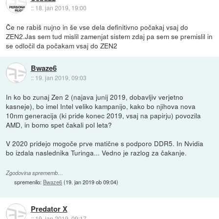
::
18. jan 2019, 19:00
Če ne rabiš nujno in še vse dela definitivno počakaj vsaj do
ZEN2.Jas sem tud mislil zamenjat sistem zdaj pa sem se premislil in
se odločil da počakam vsaj do ZEN2
Bwaze6
::
19. jan 2019, 09:03
In ko bo zunaj Zen 2 (najava junij 2019, dobavljiv verjetno
kasneje), bo imel Intel veliko kampanijo, kako bo njihova nova
10nm generacija (ki pride konec 2019, vsaj na papirju) povozila
AMD, in bomo spet čakali pol leta?
V 2020 pridejo mogoče prve matične s podporo DDR5. In Nvidia
bo izdala naslednika Turinga... Vedno je razlog za čakanje.
Zgodovina sprememb…
spremenilo:
Bwaze6
(
19. jan 2019 ob 09:04
)
Predator X
::
19. jan 2019, 09:17