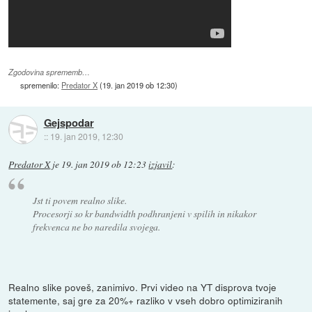
Zgodovina sprememb…
spremenilo:
Predator X
(
19. jan 2019 ob 12:30
)
Gejspodar
::
19. jan 2019, 12:30
Predator X
je
19. jan 2019 ob 12:23
izjavil
:
Jst ti povem realno slike.
Procesorji so kr bandwidth podhranjeni v spilih in nikakor
frekvenca ne bo naredila svojega.
Realno slike poveš, zanimivo. Prvi video na YT disprova tvoje
statemente, saj gre za 20%+ razliko v vseh dobro optimiziranih