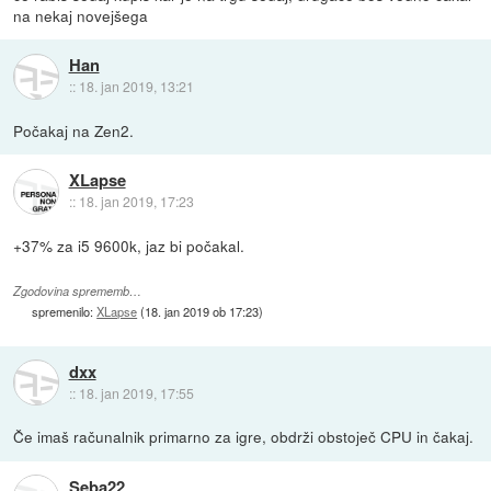
na nekaj novejšega
Han
::
18. jan 2019, 13:21
Počakaj na Zen2.
XLapse
::
18. jan 2019, 17:23
+37% za i5 9600k, jaz bi počakal.
Zgodovina sprememb…
spremenilo:
XLapse
(
18. jan 2019 ob 17:23
)
dxx
::
18. jan 2019, 17:55
Če imaš računalnik primarno za igre, obdrži obstoječ CPU in čakaj.
Seba22