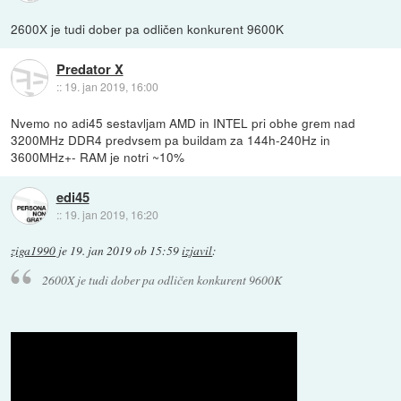
2600X je tudi dober pa odličen konkurent 9600K
Predator X
::
19. jan 2019, 16:00
Nvemo no adi45 sestavljam AMD in INTEL pri obhe grem nad
3200MHz DDR4 predvsem pa buildam za 144h-240Hz in
3600MHz+- RAM je notri ~10%
edi45
::
19. jan 2019, 16:20
ziga1990
je
19. jan 2019 ob 15:59
izjavil
:
2600X je tudi dober pa odličen konkurent 9600K