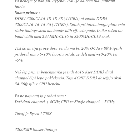
Pa nehejte že nabijat. Ryzenov IMC je odličen tudi napram
intelu.
Samo primer :
DDR4 3200CL16-18-18-38 (44GB/s) ni enako DDR4
3200CL16-16-16-36 (47GB/s). Sploh pri intelu imajo plate zelo
slabe timinge stem mu bandwidth eff. zelo pade. In tko rečen bo
bandwidth med 2933MHzCL16 in 3200MHzCL19 enak.
Tist ko navija proce dobr ve, da mu bo 20% OCJa v 80% igrah
pridobil samo 5-10% boosta ostalo se deli med ~10-20% ter
~5%.
Nek lep primer benchmarka je tudi AoTS Kjer DDR3 dual
channel čipi lepo pokleknejo. Tam 4C/8T DDR3 dosežejo okol
34-36fpsjih v CPU benchu.
Pa ne pametuj in probaj sam :
Daš dual channel + 4GHz CPU vs Single channel + 5GHz.
Tukaj je Ryzen 2700X
3200XMP looser timings