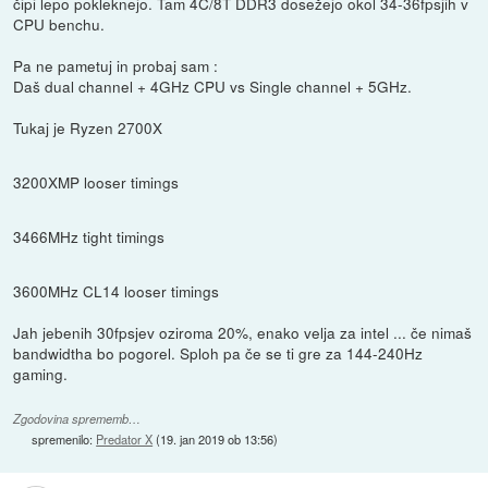
čipi lepo pokleknejo. Tam 4C/8T DDR3 dosežejo okol 34-36fpsjih v
CPU benchu.
Pa ne pametuj in probaj sam :
Daš dual channel + 4GHz CPU vs Single channel + 5GHz.
Tukaj je Ryzen 2700X
3200XMP looser timings
3466MHz tight timings
3600MHz CL14 looser timings
Jah jebenih 30fpsjev oziroma 20%, enako velja za intel ... če nimaš
bandwidtha bo pogorel. Sploh pa če se ti gre za 144-240Hz
gaming.
Zgodovina sprememb…
spremenilo:
Predator X
(
19. jan 2019 ob 13:56
)