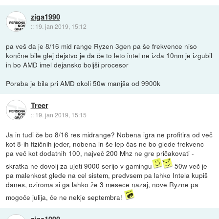
ziga1990
::
19. jan 2019, 15:12
pa veš da je 8/16 mid range Ryzen 3gen pa še frekvence niso
končne bile glej dejstvo je da če to leto intel ne izda 10nm je izgubil
in bo AMD imel dejansko boljši procesor
Poraba je bila pri AMD okoli 50w manjša od 9900k
Treer
::
19. jan 2019, 15:15
Ja in tudi če bo 8/16 res midrange? Nobena igra ne profitira od več
kot 8-ih fizičnih jeder, nobena in še lep čas ne bo glede frekvenc
pa več kot dodatnih 100, največ 200 Mhz ne gre pričakovati -
skratka ne dovolj za ujeti 9000 serijo v gamingu
50w več je
pa malenkost glede na cel sistem, predvsem pa lahko Intela kupiš
danes, oziroma si ga lahko že 3 mesece nazaj, nove Ryzne pa
mogoče julija, če ne nekje septembra!