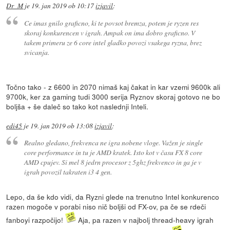
Dr_M
je
19. jan 2019 ob 10:17
izjavil
:
Ce imas gnilo graficno, ki te povsot bremza, potem je ryzen res
skoraj konkurencen v igrah. Ampak on ima dobro graficno. V
takem primeru ze 6 core intel gladko povozi vsakega ryzna, brez
svicanja.
Točno tako - z 6600 in 2070 nimaš kaj čakat in kar vzemi 9600k ali
9700k, ker za gaming tudi 3000 serija Ryznov skoraj gotovo ne bo
boljša + še daleč so tako kot naslednji Inteli.
edi45
je
19. jan 2019 ob 13:08
izjavil
:
Realno gledano, frekvenca ne igra nobene vloge. Važen je single
core performance in tu je AMD kratek. Isto kot v času FX 8 core
AMD cpujev. Si mel 8 jedrn procesor z 5ghz frekvenco in ga je v
igrah povozil takraten i3 4 gen.
Lepo, da še kdo vidi, da Ryzni glede na trenutno Intel konkurenco
razen mogoče v porabi niso nič boljši od FX-ov, pa če se rdeči
fanboyi razpočijo!
Aja, pa razen v najbolj thread-heavy igrah