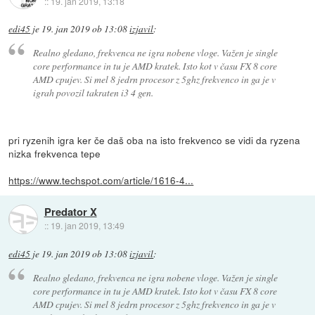
::
19. jan 2019, 13:18
edi45
je
19. jan 2019 ob 13:08
izjavil
:
Realno gledano, frekvenca ne igra nobene vloge. Važen je single
core performance in tu je AMD kratek. Isto kot v času FX 8 core
AMD cpujev. Si mel 8 jedrn procesor z 5ghz frekvenco in ga je v
igrah povozil takraten i3 4 gen.
pri ryzenih igra ker če daš oba na isto frekvenco se vidi da ryzena
nizka frekvenca tepe
https://www.techspot.com/article/1616-4...
Predator X
::
19. jan 2019, 13:49
edi45
je
19. jan 2019 ob 13:08
izjavil
:
Realno gledano, frekvenca ne igra nobene vloge. Važen je single
core performance in tu je AMD kratek. Isto kot v času FX 8 core
AMD cpujev. Si mel 8 jedrn procesor z 5ghz frekvenco in ga je v