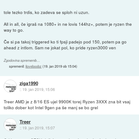
tole tezko trdis, ko zadeva se sploh ni uzun.
All in all, če igraš na 1080+ in ne lovis 144hz+, potem je ryzen the
way to go.
Če si pa takoj triggered ko ti fpsji padejo pod 150, potem pa go
ahead z intlom. Sam ne jokat pol, ko pride ryzen3000 ven
Zgodovina sprememb…
spremenil:
iloveboobz
(
19. jan 2019 ob 15:04
)
ziga1990
::
19. jan 2019, 15:06
Treer AMD je z 8/16 ES ujel 9900K torej Ryzen 3XXX zna bit vsaj
toliko dober kot Intel 9gen pa še manj se bo grel
Treer
::
19. jan 2019, 15:07