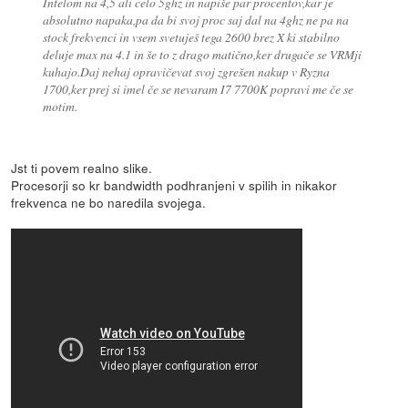
Intelom na 4,5 ali celo 5ghz in napiše par procentov,kar je
absolutno napaka,pa da bi svoj proc saj dal na 4ghz ne pa na
stock frekvenci in vsem svetuješ tega 2600 brez X ki stabilno
deluje max na 4.1 in še to z drago matično,ker drugače se VRMji
kuhajo.Daj nehaj opravičevat svoj zgrešen nakup v Ryzna
1700,ker prej si imel če se nevaram I7 7700K popravi me če se
motim.
Jst ti povem realno slike.
Procesorji so kr bandwidth podhranjeni v spilih in nikakor
frekvenca ne bo naredila svojega.