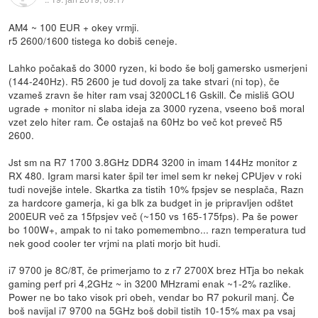
AM4 ~ 100 EUR + okey vrmji.
r5 2600/1600 tistega ko dobiš ceneje.
Lahko počakaš do 3000 ryzen, ki bodo še bolj gamersko usmerjeni
(144-240Hz). R5 2600 je tud dovolj za take stvari (ni top), če
vzameš zravn še hiter ram vsaj 3200CL16 Gskill. Če misliš GOU
ugrade + monitor ni slaba ideja za 3000 ryzena, vseeno boš moral
vzet zelo hiter ram. Če ostajaš na 60Hz bo več kot preveč R5
2600.
Jst sm na R7 1700 3.8GHz DDR4 3200 in imam 144Hz monitor z
RX 480. Igram marsi kater špil ter imel sem kr nekej CPUjev v roki
tudi novejše intele. Skartka za tistih 10% fpsjev se nesplača, Razn
za hardcore gamerja, ki ga blk za budget in je pripravljen odštet
200EUR več za 15fpsjev več (~150 vs 165-175fps). Pa še power
bo 100W+, ampak to ni tako pomemembno... razn temperatura tud
nek good cooler ter vrjmi na plati morjo bit hudi.
i7 9700 je 8C/8T, če primerjamo to z r7 2700X brez HTja bo nekak
gaming perf pri 4,2GHz ~ in 3200 MHzrami enak ~1-2% razlike.
Power ne bo tako visok pri obeh, vendar bo R7 pokuril manj. Če
boš navijal i7 9700 na 5GHz boš dobil tistih 10-15% max pa vsaj