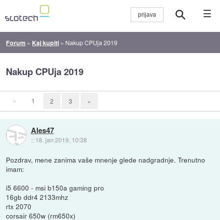
☰
Forum
»
Kaj kupiti
»
Nakup CPUja 2019
Nakup CPUja 2019
«
1
2
3
»
Ales47
::
18. jan 2019, 10:38
Pozdrav, mene zanima vaše mnenje glede nadgradnje. Trenutno
imam:
i5 6600 - msi b150a gaming pro
16gb ddr4 2133mhz
rtx 2070
corsair 650w (rm650x)