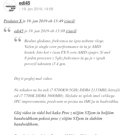
edi45
::
19. jan 2019, 14:06
Predator X
je
19. jan 2019 ob 13:49
izjavil
:
edi45
je
19. jan 2019 ob 13:08
izjavil
:
Realno gledano, frekvenca ne igra nobene vloge.
Važen je single core performance in tu je AMD
kratek. Isto kot v času FX 8 core AMD cpujev. Si mel
8 jedrn procesor z 5ghz frekvenco in ga je v igrah
povozil takraten i3 4 gen.
Dej ti poglej mal video.
Ne nikakor ne bo nek i7 8700K@5GHz DDR4 2133MHz hitrejši
od i7 7700K DDR4 3600MHz. Skylake ni sploh imel velikega
IPC improvementa, predvsem se pozna na IMCju in badwidthu.
Glej video in videl boš kako Proc z nižjim STjem in boljšim
bandwidthom pokosi proc z višjim STjem in slabšim
bandwidthom.