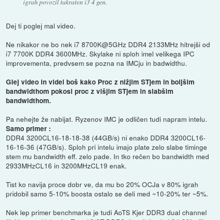
igrah povozil takraten i3 4 gen.
Dej ti poglej mal video.
Ne nikakor ne bo nek i7 8700K@5GHz DDR4 2133MHz hitrejši od
i7 7700K DDR4 3600MHz. Skylake ni sploh imel velikega IPC
improvementa, predvsem se pozna na IMCju in badwidthu.
Glej video in videl boš kako Proc z nižjim STjem in boljšim
bandwidthom pokosi proc z višjim STjem in slabšim
bandwidthom.
Pa nehejte že nabijat. Ryzenov IMC je odličen tudi napram intelu.
Samo primer :
DDR4 3200CL16-18-18-38 (44GB/s) ni enako DDR4 3200CL16-
16-16-36 (47GB/s). Sploh pri intelu imajo plate zelo slabe timinge
stem mu bandwidth eff. zelo pade. In tko rečen bo bandwidth med
2933MHzCL16 in 3200MHzCL19 enak.
Tist ko navija proce dobr ve, da mu bo 20% OCJa v 80% igrah
pridobil samo 5-10% boosta ostalo se deli med ~10-20% ter ~5%.
Nek lep primer benchmarka je tudi AoTS Kjer DDR3 dual channel