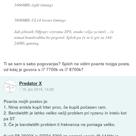
3466MHz tight timings
3600MHz CL14 looser timings
Jah jebenih 30fpsjev oziroma 20%, enako velja za intel ... če
nimaš bandwidtha bo pogorel. Sploh pa če se ti gre za 144-
240Hz gaming.
Ti se sam s sabo pogovarjas? Sploh ne vidim poante tvojga posta,
od kdaj je govora o i7 7700k vs i7 8700k?
Predator X
::
19. jan 2019, 14:26
Poanta mojih postov je:
1. Nima smisla kupit hiter proc, če kupiš počasen ram.
2. Bandwidth je lahko veliko večji problem pri ryzenu in intelu kot
pa ST
3. Če je bandwidth problem ti frekvenca ne pomaga veliko.
Kupit R5 2600X in DDR4 3200 za normal userja @ 144Hz je