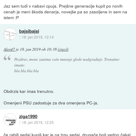
Jaz sem tudi v nabavi cpuja. Prejšne generacije kupit po novih
cenah je meni škoda denarja, novejše pa so zasoljene in sem na
istem :P
bajsibajsi
::
18. jan 2019, 12:14
Ales47
je
18. jan 2019 ob 10:38
izjavil
:
Pozdrav, mene zanima vaše mnenje glede nadgradnje. Trenutno
imam:
bla bla bla bla
Obdrzis kar imas trenutno.
Omenjeni PSU zadostuje za dva omenjena PC-ja.
ziga1990
::
18. jan 2019, 12:25
če rabiš sedaj kupiš kar je na trgu sedaj, drugače boš vedno čakal