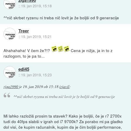
ziga1990
::
19. jan 2019, 15:18
^^nič skrbet ryzenu ni treba nič lovit je že boljši od 9 generacije
Treer
::
19. jan 2019, 15:21
Ahahahaha! V čem že?!?
Cena je nižja, ja in to z
razlogom, to je pa to...
edi45
::
19. jan 2019, 15:23
ziga1990
je
19. jan 2019 ob 15:18
izjavil
:
^^nič skrbet ryzenu ni treba nič lovit je že boljši od 9 generacije
Mi lahko razložiš prosim ta stavek? Kako je boljši, če je r7 2700x
tudi do 40fps slabši v igrah od i7 9700k? Za porabo mi pa gladko
dol visi, če kupim računalnik, kupim da je čim boljši performance,