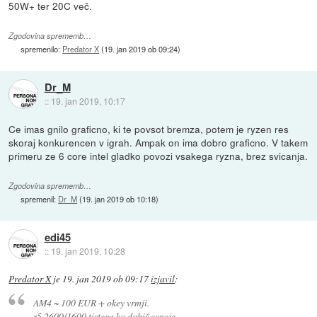
50W+ ter 20C več.
Zgodovina sprememb…
spremenilo:
Predator X
(
19. jan 2019 ob 09:24
)
Dr_M
::
19. jan 2019, 10:17
Ce imas gnilo graficno, ki te povsot bremza, potem je ryzen res
skoraj konkurencen v igrah. Ampak on ima dobro graficno. V takem
primeru ze 6 core intel gladko povozi vsakega ryzna, brez svicanja.
Zgodovina sprememb…
spremenil:
Dr_M
(
19. jan 2019 ob 10:18
)
edi45
::
19. jan 2019, 10:28
Predator X
je
19. jan 2019 ob 09:17
izjavil
:
AM4 ~ 100 EUR + okey vrmji.
r5 2600/1600 tistega ko dobiš ceneje.