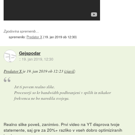
Zgodovina sprememb…
spremenilo:
Predator X
(
19. jan 2019 ob 12:30
)
Gejspodar
::
19. jan 2019, 12:30
Predator X
je
19. jan 2019 ob 12:23
izjavil
:
Jst ti povem realno slike.
Procesorji so kr bandwidth podhranjeni v spilih in nikakor
frekvenca ne bo naredila svojega.
Realno slike poveš, zanimivo. Prvi video na YT disprova tvoje
statemente, saj gre za 20%+ razliko v vseh dobro optimiziranih