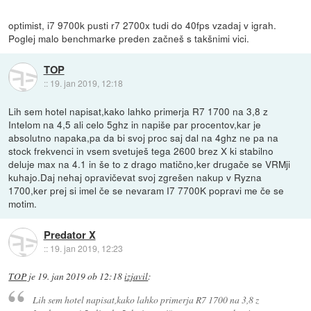
optimist, i7 9700k pusti r7 2700x tudi do 40fps vzadaj v igrah.
Poglej malo benchmarke preden začneš s takšnimi vici.
TOP
::
19. jan 2019, 12:18
Lih sem hotel napisat,kako lahko primerja R7 1700 na 3,8 z
Intelom na 4,5 ali celo 5ghz in napiše par procentov,kar je
absolutno napaka,pa da bi svoj proc saj dal na 4ghz ne pa na
stock frekvenci in vsem svetuješ tega 2600 brez X ki stabilno
deluje max na 4.1 in še to z drago matično,ker drugače se VRMji
kuhajo.Daj nehaj opravičevat svoj zgrešen nakup v Ryzna
1700,ker prej si imel če se nevaram I7 7700K popravi me če se
motim.
Predator X
::
19. jan 2019, 12:23
TOP
je
19. jan 2019 ob 12:18
izjavil
:
Lih sem hotel napisat,kako lahko primerja R7 1700 na 3,8 z