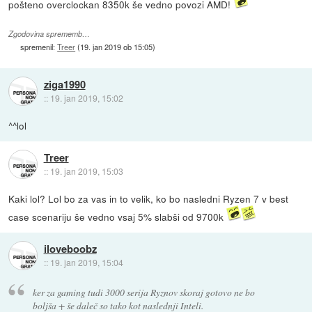
pošteno overclockan 8350k še vedno povozi AMD!
Zgodovina sprememb…
spremenil:
Treer
(
19. jan 2019 ob 15:05
)
ziga1990
::
19. jan 2019, 15:02
^^lol
Treer
::
19. jan 2019, 15:03
Kaki lol? Lol bo za vas in to velik, ko bo nasledni Ryzen 7 v best
case scenariju še vedno vsaj 5% slabši od 9700k
iloveboobz
::
19. jan 2019, 15:04
ker za gaming tudi 3000 serija Ryznov skoraj gotovo ne bo
boljša + še daleč so tako kot naslednji Inteli.