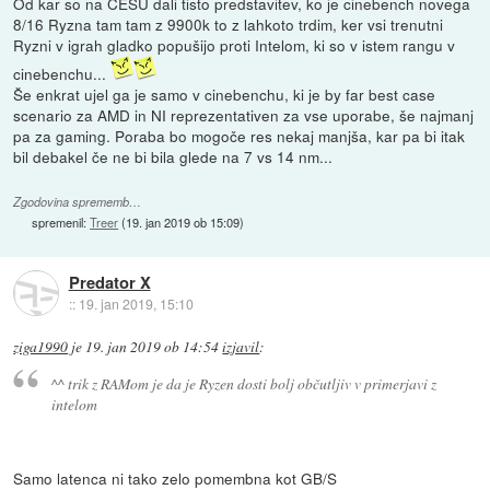
Od kar so na CESU dali tisto predstavitev, ko je cinebench novega
8/16 Ryzna tam tam z 9900k to z lahkoto trdim, ker vsi trenutni
Ryzni v igrah gladko popušijo proti Intelom, ki so v istem rangu v
cinebenchu...
Še enkrat ujel ga je samo v cinebenchu, ki je by far best case
scenario za AMD in NI reprezentativen za vse uporabe, še najmanj
pa za gaming. Poraba bo mogoče res nekaj manjša, kar pa bi itak
bil debakel če ne bi bila glede na 7 vs 14 nm...
Zgodovina sprememb…
spremenil:
Treer
(
19. jan 2019 ob 15:09
)
Predator X
::
19. jan 2019, 15:10
ziga1990
je
19. jan 2019 ob 14:54
izjavil
:
^^ trik z RAMom je da je Ryzen dosti bolj občutljiv v primerjavi z
intelom
Samo latenca ni tako zelo pomembna kot GB/S