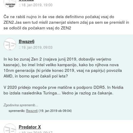
::
18. jan 2019, 19:00
Če ne rabiš nujno in še vse dela definitivno počakaj vsaj do
ZEN2.Jas sem tud mislil zamenjat sistem zdaj pa sem se premislil in
se odločil da počakam vsaj do ZEN2
Bwaze6
::
19. jan 2019, 09:03
In ko bo zunaj Zen 2 (najava junij 2019, dobavljiv verjetno
kasneje), bo imel Intel veliko kampanijo, kako bo njihova nova
10nm generacija (ki pride konec 2019, vsaj na papirju) povozila
AMD, in bomo spet čakali pol leta?
V 2020 pridejo mogoče prve matične s podporo DDR5. In Nvidia
bo izdala naslednika Turinga... Vedno je razlog za čakanje.
Zgodovina sprememb…
spremenilo:
Bwaze6
(
19. jan 2019 ob 09:04
)
Predator X
::
19. jan 2019, 09:17