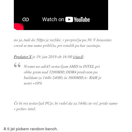
no ja..tudi do 50fps je razlike, v povprečju pa 30. V Assassins
creed se mu samo približa, pri ostalih pa kar zaostaja.
Predator X
je
19. jan 2019 ob 16:00
izjavil
:
Nvemo no adi45 sestavljam AMD in INTEL pri
obhe grem nad 3200MHz DDR4 predvsem pa
buildam za 144h-240Hz in 3600MHz+- RAM je
notri ~10%
Če bi res sestavljal PCje, bi vedel da za 144hz in več, pride samo
v poštev intel.
A ti jst pickem random bench.