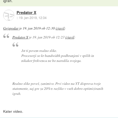
igrah.
Predator X
::
19. jan 2019, 12:34
Gejspodar
je
19. jan 2019 ob 12:30
izjavil
:
Predator X
je
19. jan 2019 ob 12:23
izjavil
:
Jst ti povem realno slike.
Procesorji so kr bandwidth podhranjeni v spilih in
nikakor frekvenca ne bo naredila svojega.
Realno slike poveš, zanimivo. Prvi video na YT disprova tvoje
statemente, saj gre za 20%+ razliko v vseh dobro optimiziranih
igrah.
Kater video.