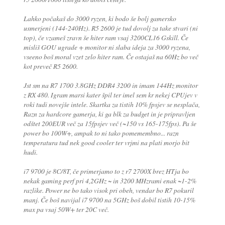
Lahko počakaš do 3000 ryzen, ki bodo še bolj gamersko
usmerjeni (144-240Hz). R5 2600 je tud dovolj za take stvari (ni
top), če vzameš zravn še hiter ram vsaj 3200CL16 Gskill. Če
misliš GOU ugrade + monitor ni slaba ideja za 3000 ryzena,
vseeno boš moral vzet zelo hiter ram. Če ostajaš na 60Hz bo več
kot preveč R5 2600.
Jst sm na R7 1700 3.8GHz DDR4 3200 in imam 144Hz monitor
z RX 480. Igram marsi kater špil ter imel sem kr nekej CPUjev v
roki tudi novejše intele. Skartka za tistih 10% fpsjev se nesplača,
Razn za hardcore gamerja, ki ga blk za budget in je pripravljen
odštet 200EUR več za 15fpsjev več (~150 vs 165-175fps). Pa še
power bo 100W+, ampak to ni tako pomemembno... razn
temperatura tud nek good cooler ter vrjmi na plati morjo bit
hudi.
i7 9700 je 8C/8T, če primerjamo to z r7 2700X brez HTja bo
nekak gaming perf pri 4,2GHz ~ in 3200 MHzrami enak ~1-2%
razlike. Power ne bo tako visok pri obeh, vendar bo R7 pokuril
manj. Če boš navijal i7 9700 na 5GHz boš dobil tistih 10-15%
max pa vsaj 50W+ ter 20C več.