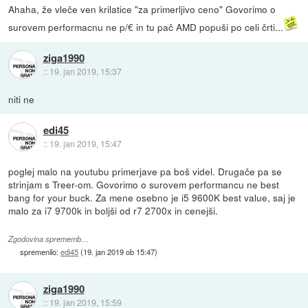
Ahaha, že vleče ven krilatice "za primerljivo ceno" Govorimo o
surovem performacnu ne p/€ in tu pač AMD popuši po celi črti...
ziga1990
::
19. jan 2019, 15:37
niti ne
edi45
::
19. jan 2019, 15:47
poglej malo na youtubu primerjave pa boš videl. Drugače pa se
strinjam s Treer-om. Govorimo o surovem performancu ne best
bang for your buck. Za mene osebno je i5 9600K best value, saj je
malo za i7 9700k in boljši od r7 2700x in cenejši.
Zgodovina sprememb…
spremenilo:
edi45
(
19. jan 2019 ob 15:47
)
ziga1990
::
19. jan 2019, 15:59