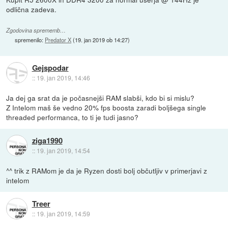
odlična zadeva.
Zgodovina sprememb…
spremenilo:
Predator X
(
19. jan 2019 ob 14:27
)
Gejspodar
::
19. jan 2019, 14:46
Ja dej ga srat da je počasnejši RAM slabši, kdo bi si mislu?
Z Intelom maš še vedno 20% fps boosta zaradi boljšega single
threaded performanca, to ti je tudi jasno?
ziga1990
::
19. jan 2019, 14:54
^^ trik z RAMom je da je Ryzen dosti bolj občutljiv v primerjavi z
intelom
Treer
::
19. jan 2019, 14:59