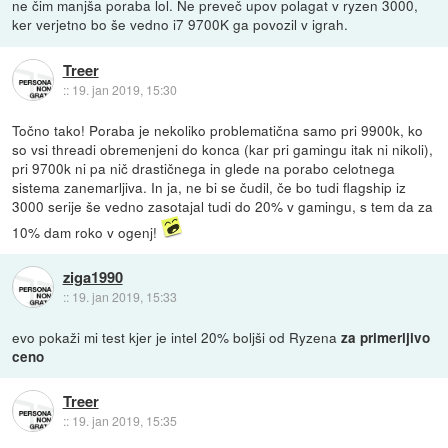
ne čim manjša poraba lol. Ne preveč upov polagat v ryzen 3000,
ker verjetno bo še vedno i7 9700K ga povozil v igrah.
Treer
::
19. jan 2019, 15:30
Točno tako! Poraba je nekoliko problematična samo pri 9900k, ko
so vsi threadi obremenjeni do konca (kar pri gamingu itak ni nikoli),
pri 9700k ni pa nič drastičnega in glede na porabo celotnega
sistema zanemarljiva. In ja, ne bi se čudil, če bo tudi flagship iz
3000 serije še vedno zasotajal tudi do 20% v gamingu, s tem da za
10% dam roko v ogenj!
ziga1990
::
19. jan 2019, 15:33
evo pokaži mi test kjer je intel 20% boljši od Ryzena
za primerljivo
ceno
Treer
::
19. jan 2019, 15:35