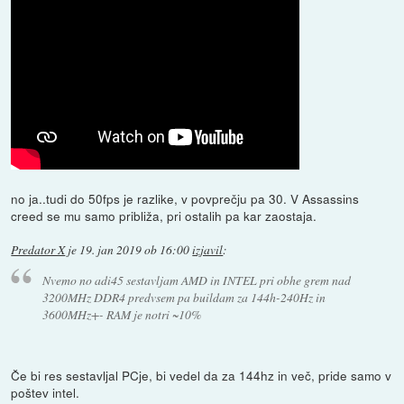
no ja..tudi do 50fps je razlike, v povprečju pa 30. V Assassins
creed se mu samo približa, pri ostalih pa kar zaostaja.
Predator X
je
19. jan 2019 ob 16:00
izjavil
:
Nvemo no adi45 sestavljam AMD in INTEL pri obhe grem nad
3200MHz DDR4 predvsem pa buildam za 144h-240Hz in
3600MHz+- RAM je notri ~10%
Če bi res sestavljal PCje, bi vedel da za 144hz in več, pride samo v
poštev intel.