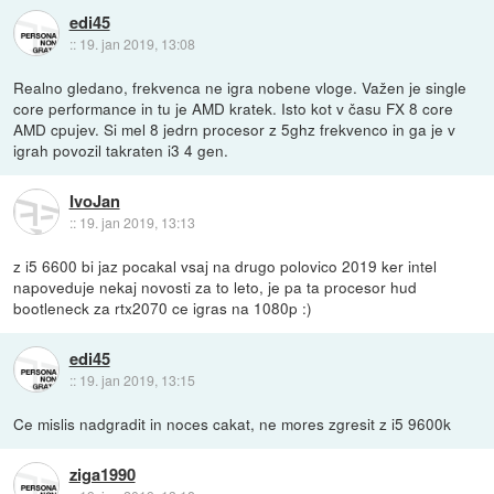
edi45
::
19. jan 2019, 13:08
Realno gledano, frekvenca ne igra nobene vloge. Važen je single
core performance in tu je AMD kratek. Isto kot v času FX 8 core
AMD cpujev. Si mel 8 jedrn procesor z 5ghz frekvenco in ga je v
igrah povozil takraten i3 4 gen.
IvoJan
::
19. jan 2019, 13:13
z i5 6600 bi jaz pocakal vsaj na drugo polovico 2019 ker intel
napoveduje nekaj novosti za to leto, je pa ta procesor hud
bootleneck za rtx2070 ce igras na 1080p :)
edi45
::
19. jan 2019, 13:15
Ce mislis nadgradit in noces cakat, ne mores zgresit z i5 9600k
ziga1990