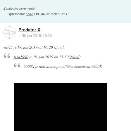
Zgodovina sprememb…
spremenilo:
edi45
(
19. jan 2019 ob 16:21
)
Predator X
::
19. jan 2019, 16:26
edi45
je
19. jan 2019 ob 16:20
izjavil
:
ziga1990
je
19. jan 2019 ob 15:59
izjavil
:
2600X je tudi dober pa odličen konkurent 9600K