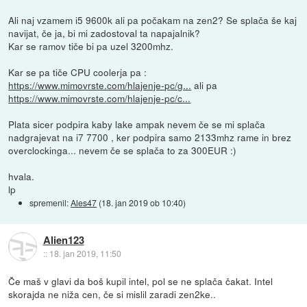
Ali naj vzamem i5 9600k ali pa počakam na zen2? Se splača še kaj
navijat, če ja, bi mi zadostoval ta napajalnik?
Kar se ramov tiče bi pa uzel 3200mhz.
Kar se pa tiče CPU coolerja pa :
https://www.mimovrste.com/hlajenje-pc/g...
ali pa
https://www.mimovrste.com/hlajenje-pc/c...
Plata sicer podpira kaby lake ampak nevem če se mi splača
nadgrajevat na i7 7700 , ker podpira samo 2133mhz rame in brez
overclockinga... nevem če se splača to za 300EUR :)
hvala.
lp
spremenil:
Ales47
(
18. jan 2019 ob 10:40
)
Alien123
::
18. jan 2019, 11:50
Če maš v glavi da boš kupil intel, pol se ne splača čakat. Intel
skorajda ne niža cen, če si mislil zaradi zen2ke..