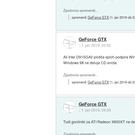
Zgodovina sprememb…
spremenil:
GeForce GTX
(
1. jan 2019 ob 0
GeForce GTX
::
1. jan 2019, 03:52
Ali Intel D915GAV plošča sploh podpira Wi
Windows 98 ne deluje CD enota.
Zgodovina sprememb…
spremenil:
GeForce GTX
(
1. jan 2019 ob 0
GeForce GTX
::
1. jan 2019, 04:39
Tudi gonilniki za ATI Radeon X600XT ne de
Zgodovina sprememb…