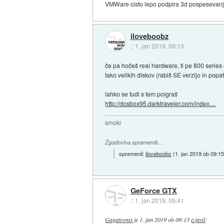
VMWare cisto lepo podpira 3d pospesevanje,
iloveboobz
::
1. jan 2019, 09:13
če pa hočeš real hardware, ti pe 800 series 
tako velikih diskov (rabiš SE verzijo in popa
lahko se tudi s tem poigraš
http://dosbox95.darktraveler.com/index....
smoki
Zgodovina sprememb…
spremenil:
iloveboobz
(
1. jan 2019 ob 09:1
GeForce GTX
::
1. jan 2019, 09:41
Gagatronix
je
1. jan 2019 ob 09:13
izjavil
: