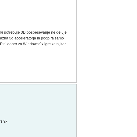
ki potrebuje 3D pospeševanje ne deluje
zazna 3d acceleratorja in podpira samo
 ni dober za Windows 9x igre zato, ker
s 9x.