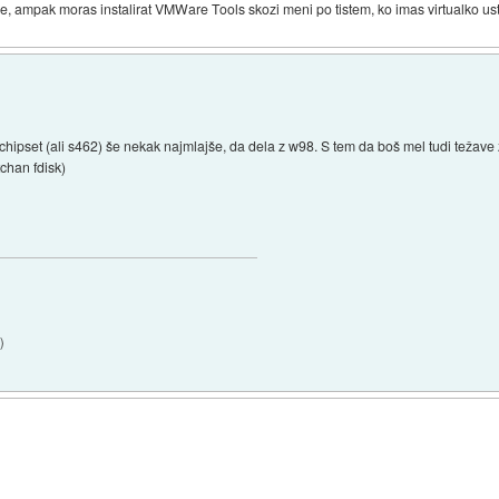
 ampak moras instalirat VMWare Tools skozi meni po tistem, ko imas virtualko us
chipset (ali s462) še nekak najmlajše, da dela z w98. S tem da boš mel tudi težave 
tchan fdisk)
5
)