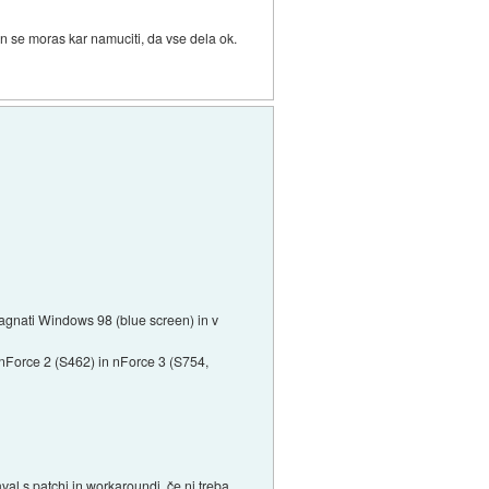
in se moras kar namuciti, da vse dela ok.
gnati Windows 98 (blue screen) in v
 nForce 2 (S462) in nForce 3 (S754,
val s patchi in workaroundi, če ni treba,