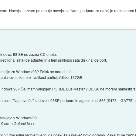
dvare. Novejsi harvare potrebuje novejsi softvare, podpora za nazaj je redko dobra 
Windows 98 SE ne zazna CD enote.
irectional sata-ide adapter in s tem priklopiš sata disk na ide port.
rticijo za Windows 98? Fdisk ne naredi nič.
patchov lahko max. velikost particije/diska 137GB.
Windows 98? Če imam vklopljen PCI IDE Bus Master v BIOSu ne morem namestiti/za
a za pcie. "Najnovejše" zadeve z 98SE podporo in agp so Intel 865 (S478, LGA775),
delujejo v Windows 98.
 9xxx in Geforci 6xxx.
ši pc: OPov edini problem je to, da poskuša s preveč novo opremo. Zakaj bi se zaj*ba