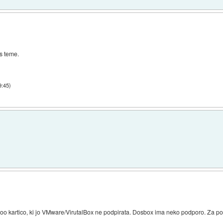
is teme.
9:45
)
doo kartico, ki jo VMware/VirutalBox ne podpirata. Dosbox ima neko podporo. Za po
.