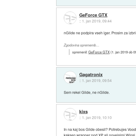
GeForce GTX
::
1. jan 2019, 09:44
nGlide ne podpira vseh iger. Prosim za izbr
Zgodovina sprememb…
spremenil:
GeForce GTX
(
1. jan 2019 ob 0
Gagatronix
::
1. jan 2019, 09:54
Sem rekel Glide, ne nGlide.
kixs
::
1. jan 2019, 10:10
In na kaj bos Glide obesil? Potrebujes Voo
kaksen wrapper pod XP ali novejsimi Winsi