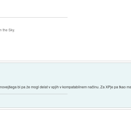
 the Sky.
 novejšega bi pa že mogl delat v xpjih v kompatabilnem načinu. Za XPje pa tkao ma