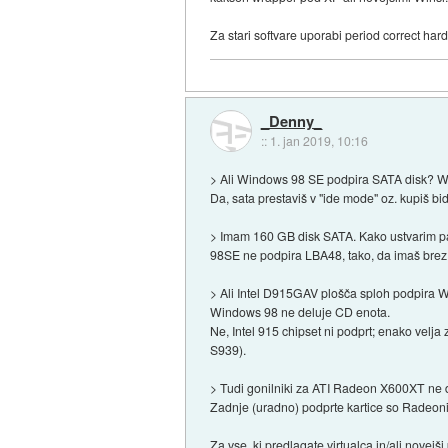
Za stari softvare uporabi period correct har
_Denny_
::
1. jan 2019, 10:16
> Ali Windows 98 SE podpira SATA disk? 
Da, sata prestaviš v "ide mode" oz. kupiš bid
> Imam 160 GB disk SATA. Kako ustvarim pa
98SE ne podpira LBA48, tako, da imaš brez 
> Ali Intel D915GAV plošča sploh podpira 
Windows 98 ne deluje CD enota.
Ne, Intel 915 chipset ni podprt; enako velj
S939).
> Tudi gonilniki za ATI Radeon X600XT ne 
Zadnje (uradno) podprte kartice so Radeoni
Za vse, ki predlagate virtualca in/ali novej