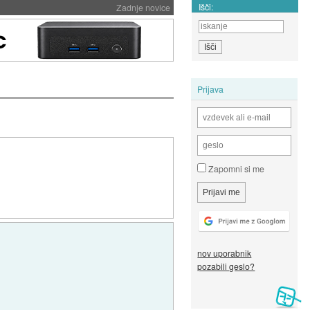
Išči:
Zadnje novice
Prijava
Zapomni si me
nov uporabnik
pozabili geslo?