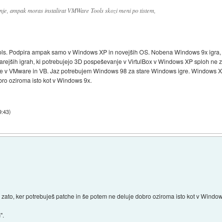
je, ampak moras instalirat VMWare Tools skozi meni po tistem,
ls. Podpira ampak samo v Windows XP in novejših OS. Nobena Windows 9x igra, 
arejših igrah, ki potrebujejo 3D pospeševanje v VirtulBox v Windows XP sploh ne 
e v VMware in VB. Jaz potrebujem Windows 98 za stare Windows igre. Windows XP
bro oziroma isto kot v Windows 9x.
9:43
)
ato, ker potrebuješ patche in še potem ne deluje dobro oziroma isto kot v Window
".