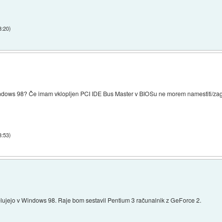
3:20
)
ndows 98? Če imam vklopljen PCI IDE Bus Master v BIOSu ne morem namestiti/zag
3:53
)
lujejo v Windows 98. Raje bom sestavil Pentium 3 računalnik z GeForce 2.