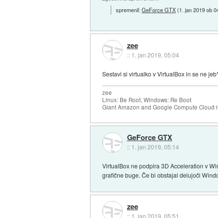
spremenil:
GeForce GTX
(
1. jan 2019 ob 0
zee
::
1. jan 2019, 05:04
Sestavi si virtualko v VirtualBox in se ne je
zee
Linux: Be Root, Windows: Re Boot
Giant Amazon and Google Compute Cloud in
GeForce GTX
::
1. jan 2019, 05:14
VirtualBox ne podpira 3D Acceleration v W
grafične buge. Če bi obstajal delujoči Win
zee
::
1. jan 2019, 05:51