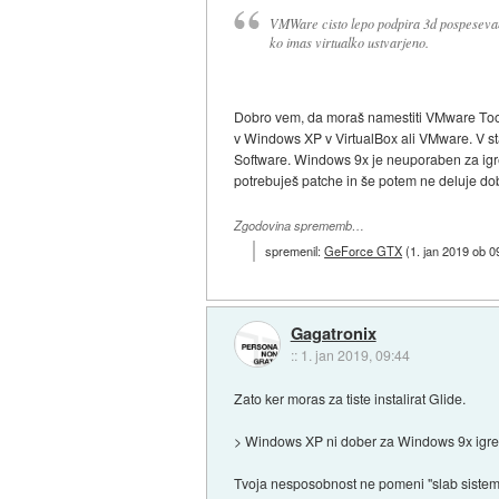
VMWare cisto lepo podpira 3d pospesevan
ko imas virtualko ustvarjeno.
Dobro vem, da moraš namestiti VMware Too
v Windows XP v VirtualBox ali VMware. V st
Software. Windows 9x je neuporaben za igr
potrebuješ patche in še potem ne deluje do
Zgodovina sprememb…
spremenil:
GeForce GTX
(
1. jan 2019 ob 0
Gagatronix
::
1. jan 2019, 09:44
Zato ker moras za tiste instalirat Glide.
> Windows XP ni dober za Windows 9x igre z
Tvoja nesposobnost ne pomeni "slab sistem