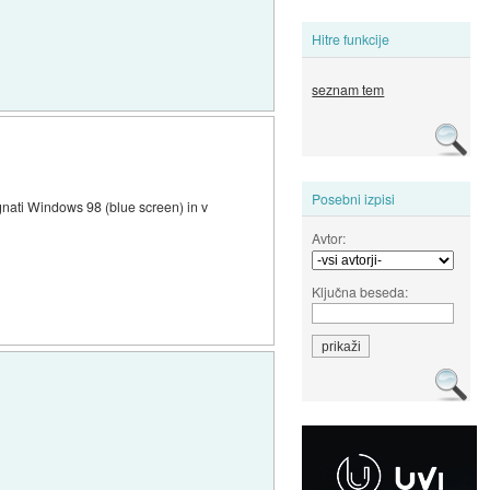
Hitre funkcije
seznam tem
Posebni izpisi
nati Windows 98 (blue screen) in v
Avtor:
Ključna beseda: