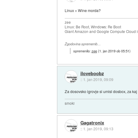
Linux + Wine morda?
zee
Linux: Be Root, Windows: Re Boot
Giant Amazon and Google Compute Cloud in
Zgodovina sprememb…
spremenilo:
zee
(
1. jan 2019 ob 05:51
)
iloveboobz
::
1. jan 2019, 09:09
Za dosovsko igrovje si umisl dosbox, za kaj
smoki
Gagatronix
::
1. jan 2019, 09:13