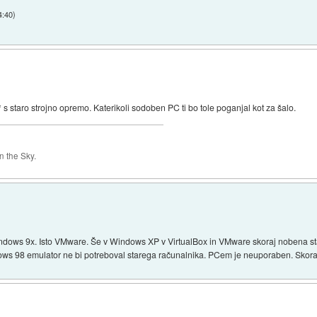
4:40
)
b* s staro strojno opremo. Katerikoli sodoben PC ti bo tole poganjal kot za šalo.
 the Sky.
indows 9x. Isto VMware. Še v Windows XP v VirtualBox in VMware skoraj nobena st
dows 98 emulator ne bi potreboval starega računalnika. PCem je neuporaben. Skora