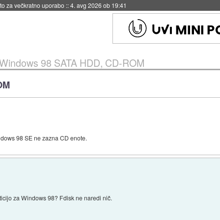
eto za večkratno uporabo
::
4. avg 2026 ob 19:41
Windows 98 SATA HDD, CD-ROM
OM
ndows 98 SE ne zazna CD enote.
icijo za Windows 98? Fdisk ne naredi nič.