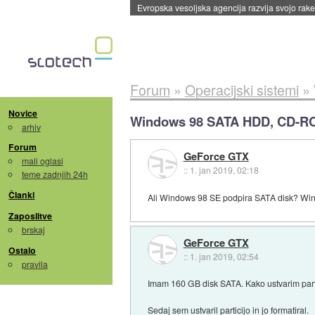
Evropska vesoljska agencija razvija svojo rak
Forum
»
Operacijski sistemi
»
Novice
Windows 98 SATA HDD, CD-R
arhiv
Forum
GeForce GTX
mali oglasi
::
1. jan 2019, 02:18
teme zadnjih 24h
Članki
Ali Windows 98 SE podpira SATA disk? Wi
Zaposlitve
brskaj
GeForce GTX
Ostalo
::
1. jan 2019, 02:54
pravila
Imam 160 GB disk SATA. Kako ustvarim part
Sedaj sem ustvaril particijo in jo formatiral.