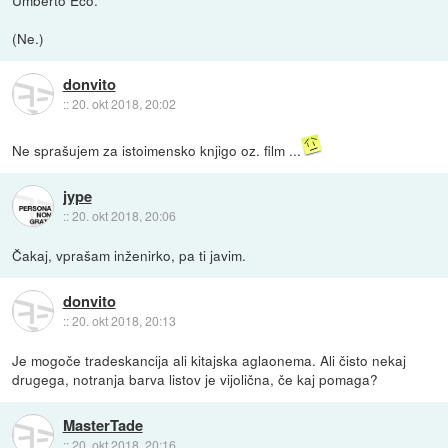
Umberto Eco.
(Ne.)
donvito
::
20. okt 2018, 20:02
Ne sprašujem za istoimensko knjigo oz. film ...
jype
::
20. okt 2018, 20:06
Čakaj, vprašam inženirko, pa ti javim.
donvito
::
20. okt 2018, 20:13
Je mogoče tradeskancija ali kitajska aglaonema. Ali čisto nekaj
drugega, notranja barva listov je vijolična, če kaj pomaga?
MasterTade
::
20. okt 2018, 20:16