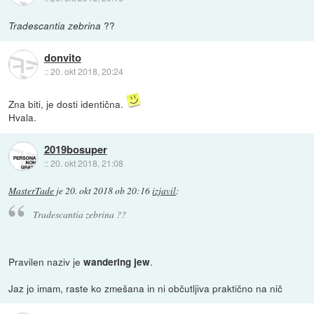
??
Tradescantia zebrina
donvito
::
20. okt 2018, 20:24
Zna biti, je dosti identična.
Hvala.
2019bosuper
::
20. okt 2018, 21:08
MasterTade
je
20. okt 2018 ob 20:16
izjavil
:
Tradescantia zebrina
??
Pravilen naziv je
.
wandering jew
Jaz jo imam, raste ko zmešana in ni občutljiva praktično na nič