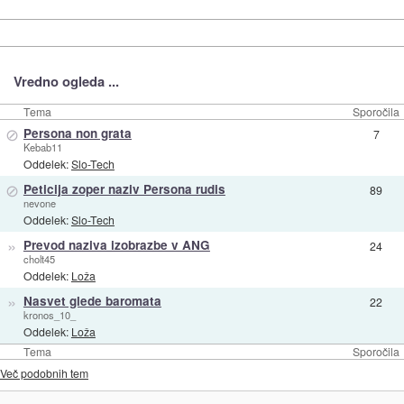
Vredno ogleda ...
Tema
Sporočila
⊘
Persona non grata
7
Kebab11
Oddelek:
Slo-Tech
⊘
Peticija zoper naziv Persona rudis
89
nevone
Oddelek:
Slo-Tech
»
Prevod naziva izobrazbe v ANG
24
cholt45
Oddelek:
Loža
»
Nasvet glede baromata
22
kronos_10_
Oddelek:
Loža
Tema
Sporočila
Več podobnih tem