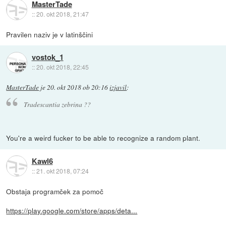
MasterTade
::
20. okt 2018, 21:47
Pravilen naziv je v latinščini
vostok_1
::
20. okt 2018, 22:45
MasterTade
je
20. okt 2018 ob 20:16
izjavil
:
Tradescantia zebrina
??
You're a weird fucker to be able to recognize a random plant.
Kawl6
::
21. okt 2018, 07:24
Obstaja programček za pomoč
https://play.google.com/store/apps/deta...