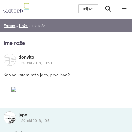
☰
Forum
»
Loža
»
Ime rože
Ime rože
donvito
::
20. okt 2018, 19:50
Kdo ve katera roža je to, prva levo?
.
jype
::
20. okt 2018, 19:51