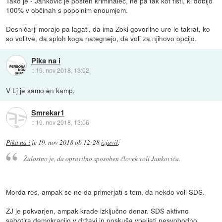
Tako je - Janković je pošten kriminalec, ne pa tak kot tisti, ki dobijo
100% v občinah s popolnim enoumjem.
Desničarji morajo pa lagati, da ima Zoki govorilne ure le takrat, ko
so volitve, da sploh koga nategnejo, da voli za njihovo opcijo.
Pika na i
::
19. nov 2018, 13:02
V Lj je samo en kamp.
Smrekar1
::
19. nov 2018, 13:06
Pika na i
je
19. nov 2018 ob 12:28
izjavil
:
Žalostno je, da opravilno sposoben človek voli Jankovića.
Morda res, ampak se ne da primerjati s tem, da nekdo voli SDS.
ZJ je pokvarjen, ampak krade izključno denar. SDS aktivno
sabotira demokracijo v državi in poskuša vpeljati nesvobodno