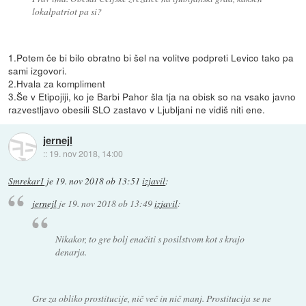
lokalpatriot pa si?
1.Potem če bi bilo obratno bi šel na volitve podpreti Levico tako pa
sami izgovori.
2.Hvala za kompliment
3.Še v Etipojiji, ko je Barbi Pahor šla tja na obisk so na vsako javno
razvestljavo obesili SLO zastavo v Ljubljani ne vidiš niti ene.
jernejl
::
19. nov 2018, 14:00
Smrekar1
je
19. nov 2018 ob 13:51
izjavil
:
jernejl
je
19. nov 2018 ob 13:49
izjavil
:
Nikakor, to gre bolj enačiti s posilstvom kot s krajo
denarja.
Gre za obliko prostitucije, nič več in nič manj. Prostitucija se ne