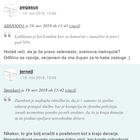
pegasus
::
19. nov 2018, 13:49
ADIJOOO1
je
19. nov 2018 ob 13:43
izjavil
:
Ljubljana je kot London kjer so domačini v manjšini se pravi
pod 50%.
Hočeš reči, da je že pravo velemesto, svetovna metropola?
Odlično se razvija, verjamem da ima župan za to kake zasluge ;)
jernejl
::
19. nov 2018, 13:49
Smrekar1
je
19. nov 2018 ob 13:42
izjavil
:
Zaenkrat je najhujša obtožba ta, da je v zameno za spolne
odnose
ponujal
službo, kar je korupcija in zloraba položaja,
zaradi nesmotrne porabe javnih sredstev. Ja, to je kraja denarja
in ne poskus vpeljave nesvobodne države.
Nikakor, to gre bolj enačiti s posilstvom kot s krajo denarja.
Nesvobodnost seveda povsem trdno stoji, ker krade prihodnost