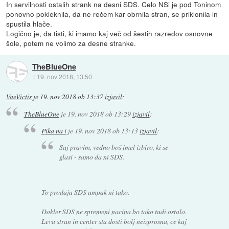
In servilnosti ostalih strank na desni SDS. Celo NSi je pod Toninom
ponovno pokleknila, da ne rečem kar obrnila stran, se priklonila in
spustila hlače.
Logično je, da tisti, ki imamo kaj več od šestih razredov osnovne
šole, potem ne volimo za desne stranke.
TheBlueOne
::
19. nov 2018, 13:50
VaeVictis
je
19. nov 2018 ob 13:37
izjavil
:
TheBlueOne
je
19. nov 2018 ob 13:29
izjavil
:
Pika na i
je
19. nov 2018 ob 13:13
izjavil
:
Saj pravim, vedno boš imel izbiro, ki se
glasi - samo da ni SDS.
To prodaja SDS ampak ni tako.
Dokler SDS ne spremeni nacina bo tako tudi ostalo.
Leva stran in center sta dosti bolj neizprosna, ce kaj