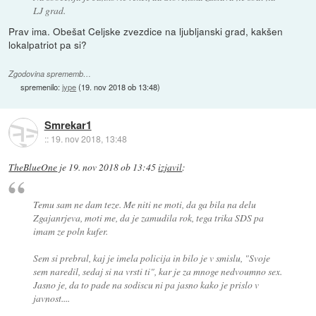
LJ grad.
Prav ima. Obešat Celjske zvezdice na ljubljanski grad, kakšen
lokalpatriot pa si?
Zgodovina sprememb…
spremenilo:
jype
(
19. nov 2018 ob 13:48
)
Smrekar1
::
19. nov 2018, 13:48
TheBlueOne
je
19. nov 2018 ob 13:45
izjavil
:
Temu sam ne dam teze. Me niti ne moti, da ga bila na delu
Zgajanrjeva, moti me, da je zamudila rok, tega trika SDS pa
imam ze poln kufer.
Sem si prebral, kaj je imela policija in bilo je v smislu, "Svoje
sem naredil, sedaj si na vrsti ti", kar je za mnoge nedvoumno sex.
Jasno je, da to pade na sodiscu ni pa jasno kako je prislo v
javnost....