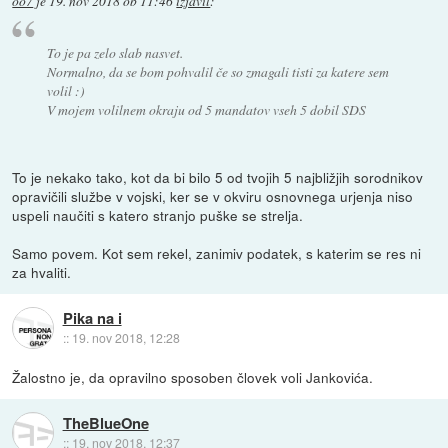
oo7
je
19. nov 2018 ob 11:46
izjavil
:
To je pa zelo slab nasvet.
Normalno, da se bom pohvalil če so zmagali tisti za katere sem
volil :)
V mojem volilnem okraju od 5 mandatov vseh 5 dobil SDS
To je nekako tako, kot da bi bilo 5 od tvojih 5 najbližjih sorodnikov
opravičili službe v vojski, ker se v okviru osnovnega urjenja niso
uspeli naučiti s katero stranjo puške se strelja.
Samo povem. Kot sem rekel, zanimiv podatek, s katerim se res ni
za hvaliti.
Pika na i
::
19. nov 2018, 12:28
Žalostno je, da opravilno sposoben človek voli Jankovića.
TheBlueOne
::
19. nov 2018, 12:37