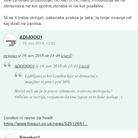
obravnava ne kot spolna zloraba in ne kot posilstvo.
Ni se ti treba strinjati, zakonska praksa je taka, te tvoje mnenje nič
kaj dosti ne zanima.
ADIJOOO1
::
19. nov 2018, 13:52
pegasus
je
19. nov 2018 ob 13:49
izjavil
:
ADIJOOO1
je
19. nov 2018 ob 13:43
izjavil
:
Ljubljana je kot London kjer so domačini v
manjšini se pravi pod 50%.
Hočeš reči, da je že pravo velemesto, svetovna metropola?
Odlično se razvija, verjamem da ima župan za to kake zasluge ;)
London ni ravno za hvalit
https://www.thesun.co.uk/news/5251268/l...
Smrekar1