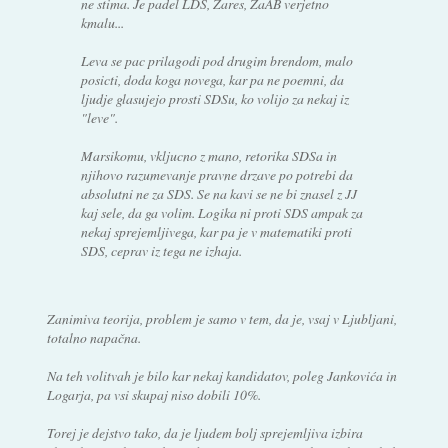
ne stima. Je padel LDS, Zares, ZaAB verjetno
kmalu...
Leva se pac prilagodi pod drugim brendom, malo
posicti, doda koga novega, kar pa ne poemni, da
ljudje glasujejo prosti SDSu, ko volijo za nekaj iz
"leve".
Marsikomu, vkljucno z mano, retorika SDSa in
njihovo razumevanje pravne drzave po potrebi da
absolutni ne za SDS. Se na kavi se ne bi znasel z JJ
kaj sele, da ga volim. Logika ni proti SDS ampak za
nekaj sprejemljivega, kar pa je v matematiki proti
SDS, ceprav iz tega ne izhaja.
Zanimiva teorija, problem je samo v tem, da je, vsaj v Ljubljani,
totalno napačna.
Na teh volitvah je bilo kar nekaj kandidatov, poleg Jankovića in
Logarja, pa vsi skupaj niso dobili 10%.
Torej je dejstvo tako, da je ljudem bolj sprejemljiva izbira