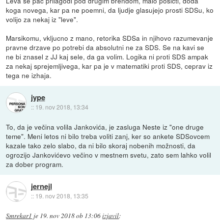
Leva se pac prilagodi pod drugim brendom, malo posicti, doda
koga novega, kar pa ne poemni, da ljudje glasujejo prosti SDSu, ko
volijo za nekaj iz "leve".
Marsikomu, vkljucno z mano, retorika SDSa in njihovo razumevanje
pravne drzave po potrebi da absolutni ne za SDS. Se na kavi se
ne bi znasel z JJ kaj sele, da ga volim. Logika ni proti SDS ampak
za nekaj sprejemljivega, kar pa je v matematiki proti SDS, ceprav iz
tega ne izhaja.
jype
::
19. nov 2018, 13:34
To, da je večina volila Jankovića, je zasluga Neste iz "one druge
teme". Meni letos ni bilo treba voliti zanj, ker so ankete SDSovcem
kazale tako zelo slabo, da ni bilo skoraj nobenih možnosti, da
ogrozijo Jankovićevo večino v mestnem svetu, zato sem lahko volil
za dober program.
jernejl
::
19. nov 2018, 13:35
Smrekar1
je
19. nov 2018 ob 13:06
izjavil
: