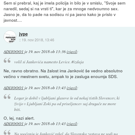
Sem si prebral, kaj je imela policija in bilo je v smislu, "Svoje sem
naredil, sedaj si na vrsti ti", kar je za mnoge nedvoumno sex.
Jasno je, da to pade na sodiscu ni pa jasno kako je prislo v
javnost....
jype
::
19. nov 2018, 13:46
ADIJOOO1
je
19. nov 2018 ob 13:36
izjavil
:
volil si Jankovića namesto Levice. #izdaja
Ne, ravno obratno. Na žalost ima Janković še vedno absolutno
večino v mestnem svetu, ampak to je zasluga enoumja SDS.
ADIJOOO1
je
19. nov 2018 ob 13:43
izjavil
:
Logar je dobil v ljubljani glasove še od nekaj tistih Slovencev, ki
živijo v Ljubljani Zoki pa od priseljencev saj drugače ne more
biti.
O, lej, nazi alert.
ADIJOOO1
je
19. nov 2018 ob 13:43
izjavil
:
Na soočenju je Janković rekel, da Slovenska zastava ne sodi na