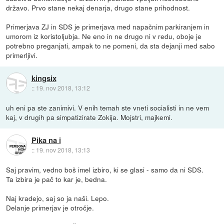
državo. Prvo stane nekaj denarja, drugo stane prihodnost.
Primerjava ZJ in SDS je primerjava med napačnim parkiranjem in
umorom iz koristoljubja. Ne eno in ne drugo ni v redu, oboje je
potrebno preganjati, ampak to ne pomeni, da sta dejanji med sabo
primerljivi.
kingsix
::
19. nov 2018, 13:12
uh eni pa ste zanimivi. V enih temah ste vneti socialisti in ne vem
kaj, v drugih pa simpatizirate Zokija. Mojstri, majkemi.
Pika na i
::
19. nov 2018, 13:13
Saj pravim, vedno boš imel izbiro, ki se glasi - samo da ni SDS.
Ta izbira je pač to kar je, bedna.
Naj kradejo, saj so ja naši. Lepo.
Delanje primerjav je otročje.