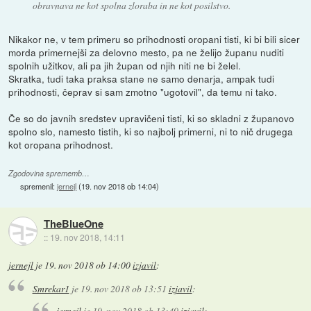
obravnava ne kot spolna zloraba in ne kot posilstvo.
Nikakor ne, v tem primeru so prihodnosti oropani tisti, ki bi bili sicer
morda primernejši za delovno mesto, pa ne želijo županu nuditi
spolnih užitkov, ali pa jih župan od njih niti ne bi želel.
Skratka, tudi taka praksa stane ne samo denarja, ampak tudi
prihodnosti, čeprav si sam zmotno "ugotovil", da temu ni tako.
Če so do javnih sredstev upravičeni tisti, ki so skladni z županovo
spolno slo, namesto tistih, ki so najbolj primerni, ni to nič drugega
kot oropana prihodnost.
Zgodovina sprememb…
spremenil:
jernejl
(
19. nov 2018 ob 14:04
)
TheBlueOne
::
19. nov 2018, 14:11
jernejl
je
19. nov 2018 ob 14:00
izjavil
:
Smrekar1
je
19. nov 2018 ob 13:51
izjavil
:
jernejl
je
19. nov 2018 ob 13:49
izjavil
: