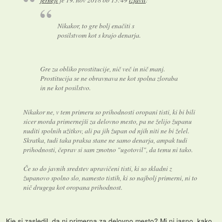
Nikakor, to gre bolj enačiti s
posilstvom kot s krajo denarja.
Gre za obliko prostitucije, nič več in nič manj.
Prostitucija se ne obravnava ne kot spolna zloraba
in ne kot posilstvo.
Nikakor ne, v tem primeru so prihodnosti oropani tisti, ki bi bili
sicer morda primernejši za delovno mesto, pa ne želijo županu
nuditi spolnih užitkov, ali pa jih župan od njih niti ne bi želel.
Skratka, tudi taka praksa stane ne samo denarja, ampak tudi
prihodnosti, čeprav si sam zmotno "ugotovil", da temu ni tako.
Če so do javnih sredstev upravičeni tisti, ki so skladni z
županovo spolno slo, namesto tistih, ki so najbolj primerni, ni to
nič drugega kot oropana prihodnost.
Kje si zasledil, da ni primerna za delovno mesto? Mi ni jasno, kako