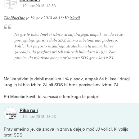
::
19. nov 2018, 13:53
TheBlueOne
je
19. nov 2018 ob 13:50
izjavil
:
Ne gre to tako. Imel si izbiro za kaj drugega, ampak ves, da ce se
porazgubijo glasovi dobi SDS, ki ima zabetonirano podporo.
Volilci kar pogosto razmiljajo stratesko na ta nacin, ker se
zavedajo, da je izbira pri teh volitvah bila dosti iluzija. Zato
pravim, da relativno mocna prisotnost SDS gre v korist ZJ.
Moj kandidat je dobil manj kot 1% glasov, ampak če bi imeli drugi
krog in bi bila izbira ZJ ali SDS bi brez pomiselkov izbral ZJ.
Pri Mesečnikovih bi
o tem koga bi podprl.
razmislil
Pika na i
::
19. nov 2018, 13:53
Prav smešno je, da znova in znova dajejo moč JJ volilci, ki volijo
proti SDS.