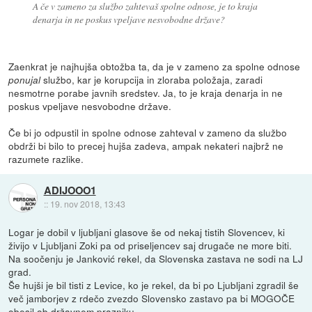
A če v zameno za službo zahtevaš spolne odnose, je to kraja
denarja in ne poskus vpeljave nesvobodne države?
Zaenkrat je najhujša obtožba ta, da je v zameno za spolne odnose
službo, kar je korupcija in zloraba položaja, zaradi
ponujal
nesmotrne porabe javnih sredstev. Ja, to je kraja denarja in ne
poskus vpeljave nesvobodne države.
Če bi jo odpustil in spolne odnose zahteval v zameno da službo
obdrži bi bilo to precej hujša zadeva, ampak nekateri najbrž ne
razumete razlike.
ADIJOOO1
::
19. nov 2018, 13:43
Logar je dobil v ljubljani glasove še od nekaj tistih Slovencev, ki
živijo v Ljubljani Zoki pa od priseljencev saj drugače ne more biti.
Na soočenju je Janković rekel, da Slovenska zastava ne sodi na LJ
grad.
Še hujši je bil tisti z Levice, ko je rekel, da bi po Ljubljani zgradil še
več jamborjev z rdečo zvezdo Slovensko zastavo pa bi MOGOČE
obesil ob državnem prazniku.