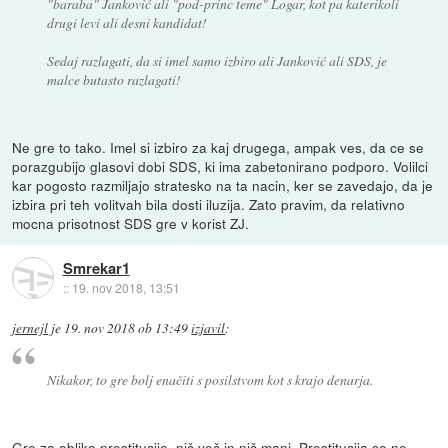
"baraba" Janković ali "pod-princ teme" Logar, kot pa katerikoli
drugi levi ali desni kandidat!
Sedaj razlagati, da si imel samo izbiro ali Janković ali SDS, je
malce butasto razlagati!
Ne gre to tako. Imel si izbiro za kaj drugega, ampak ves, da ce se
porazgubijo glasovi dobi SDS, ki ima zabetonirano podporo. Volilci
kar pogosto razmiljajo stratesko na ta nacin, ker se zavedajo, da je
izbira pri teh volitvah bila dosti iluzija. Zato pravim, da relativno
mocna prisotnost SDS gre v korist ZJ.
Smrekar1
::
19. nov 2018, 13:51
jernejl
je
19. nov 2018 ob 13:49
izjavil
:
Nikakor, to gre bolj enačiti s posilstvom kot s krajo denarja.
Gre za obliko prostitucije, nič več in nič manj. Prostitucija se ne