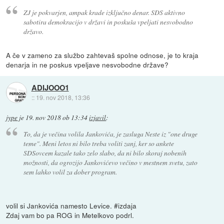
ZJ je pokvarjen, ampak krade izključno denar. SDS aktivno
sabotira demokracijo v državi in poskuša vpeljati nesvobodno
državo.
A če v zameno za službo zahtevaš spolne odnose, je to kraja
denarja in ne poskus vpeljave nesvobodne države?
ADIJOOO1
::
19. nov 2018, 13:36
jype
je
19. nov 2018 ob 13:34
izjavil
:
To, da je večina volila Jankovića, je zasluga Neste iz "one druge
teme". Meni letos ni bilo treba voliti zanj, ker so ankete
SDSovcem kazale tako zelo slabo, da ni bilo skoraj nobenih
možnosti, da ogrozijo Jankovićevo večino v mestnem svetu, zato
sem lahko volil za dober program.
volil si Jankovića namesto Levice. #izdaja
Zdaj vam bo pa ROG in Metelkovo podrl.