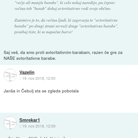
"večje ali manjše barabe", ki celo nekaj naredijo, pa čeprav
večina teh "barab" dokaj avtoritativno vodi svoje občine.
Zanimivo je to, da večina ljudi, ki zagovarja te "avtoritativne
barabe" po drugi strani sovraži druge "avtoritativne barabe",
posebaj tiste, ki so napačne barve!
Saj veš, da smo proti avtoritativnim barabam, razen če gre za
NAŠE avtoritativne barabe.
Vazelin
::
19. nov 2018, 12:00
Janša in Čebulj sta se zgleda pobotala
Smrekar1
::
19. nov 2018, 12:09