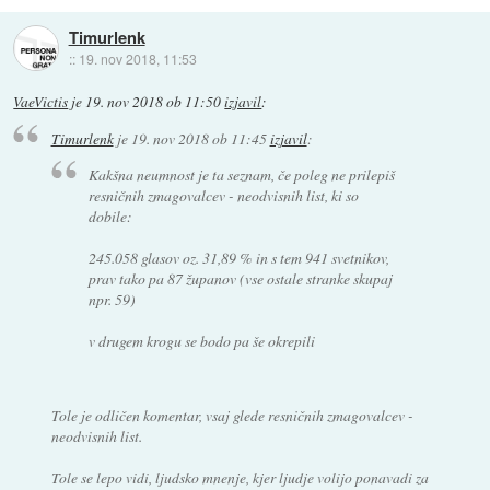
Timurlenk
::
19. nov 2018, 11:53
VaeVictis
je
19. nov 2018 ob 11:50
izjavil
:
Timurlenk
je
19. nov 2018 ob 11:45
izjavil
:
Kakšna neumnost je ta seznam, če poleg ne prilepiš
resničnih zmagovalcev - neodvisnih list, ki so
dobile:
245.058 glasov oz. 31,89 % in s tem 941 svetnikov,
prav tako pa 87 županov (vse ostale stranke skupaj
npr. 59)
v drugem krogu se bodo pa še okrepili
Tole je odličen komentar, vsaj glede resničnih zmagovalcev -
neodvisnih list.
Tole se lepo vidi, ljudsko mnenje, kjer ljudje volijo ponavadi za