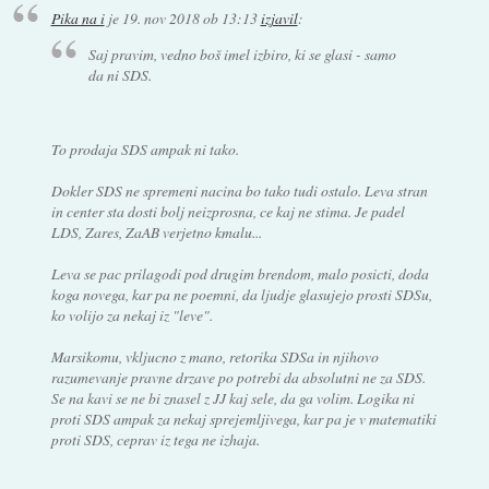
Pika na i
je
19. nov 2018 ob 13:13
izjavil
:
Saj pravim, vedno boš imel izbiro, ki se glasi - samo
da ni SDS.
To prodaja SDS ampak ni tako.
Dokler SDS ne spremeni nacina bo tako tudi ostalo. Leva stran
in center sta dosti bolj neizprosna, ce kaj ne stima. Je padel
LDS, Zares, ZaAB verjetno kmalu...
Leva se pac prilagodi pod drugim brendom, malo posicti, doda
koga novega, kar pa ne poemni, da ljudje glasujejo prosti SDSu,
ko volijo za nekaj iz "leve".
Marsikomu, vkljucno z mano, retorika SDSa in njihovo
razumevanje pravne drzave po potrebi da absolutni ne za SDS.
Se na kavi se ne bi znasel z JJ kaj sele, da ga volim. Logika ni
proti SDS ampak za nekaj sprejemljivega, kar pa je v matematiki
proti SDS, ceprav iz tega ne izhaja.