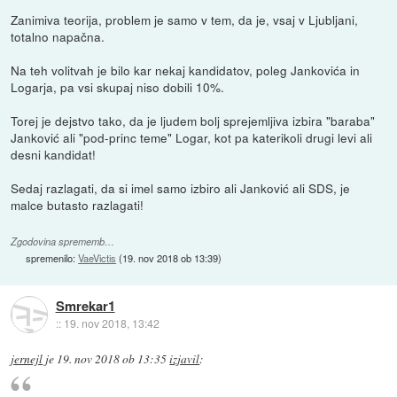
Zanimiva teorija, problem je samo v tem, da je, vsaj v Ljubljani,
totalno napačna.
Na teh volitvah je bilo kar nekaj kandidatov, poleg Jankovića in
Logarja, pa vsi skupaj niso dobili 10%.
Torej je dejstvo tako, da je ljudem bolj sprejemljiva izbira "baraba"
Janković ali "pod-princ teme" Logar, kot pa katerikoli drugi levi ali
desni kandidat!
Sedaj razlagati, da si imel samo izbiro ali Janković ali SDS, je
malce butasto razlagati!
Zgodovina sprememb…
spremenilo:
VaeVictis
(
19. nov 2018 ob 13:39
)
Smrekar1
::
19. nov 2018, 13:42
jernejl
je
19. nov 2018 ob 13:35
izjavil
: