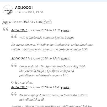
ADIJOOO1
::
19. nov 2018, 13:56
jype
je
19. nov 2018 ob 13:46
izjavil
:
ADIJOOO1
je
19. nov 2018 ob 13:36
izjavil
:
volil si Jankovića namesto Levice. #izdaja
Ne, ravno obratno. Na žalost ima Janković še vedno absolutno
večino v mestnem svetu, ampak to je zasluga enoumja SDS.
ADIJOOO1
je
19. nov 2018 ob 13:43
izjavil
:
Logar je dobil v ljubljani glasove še od nekaj tistih
Slovencev, ki živijo v Ljubljani Zoki pa od
priseljencev saj drugače ne more biti.
O, lej, nazi alert.
ADIJOOO1
je
19. nov 2018 ob 13:43
izjavil
:
Na soočenju je Janković rekel, da Slovenska zastava
ne sodi na LJ grad.
Prav ima. Obešat Celjske zvezdice na ljubljanski grad, kakšen