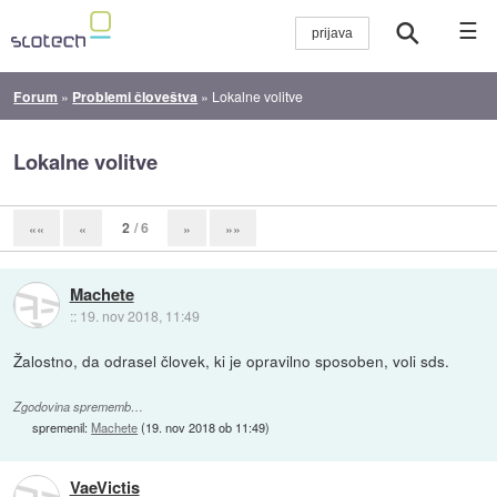
☰
Forum
»
Problemi človeštva
»
Lokalne volitve
Lokalne volitve
2
/ 6
««
«
»
»»
Machete
::
19. nov 2018, 11:49
Žalostno, da odrasel človek, ki je opravilno sposoben, voli sds.
Zgodovina sprememb…
spremenil:
Machete
(
19. nov 2018 ob 11:49
)
VaeVictis