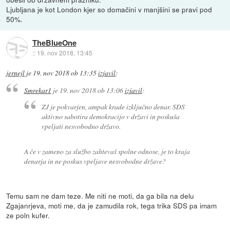
Ljubljana je kot London kjer so domačini v manjšini se pravi pod
50%.
TheBlueOne
::
19. nov 2018, 13:45
jernejl
je
19. nov 2018 ob 13:35
izjavil
:
Smrekar1
je
19. nov 2018 ob 13:06
izjavil
:
ZJ je pokvarjen, ampak krade izključno denar. SDS
aktivno sabotira demokracijo v državi in poskuša
vpeljati nesvobodno državo.
A če v zameno za službo zahtevaš spolne odnose, je to kraja
denarja in ne poskus vpeljave nesvobodne države?
Temu sam ne dam teze. Me niti ne moti, da ga bila na delu
Zgajanrjeva, moti me, da je zamudila rok, tega trika SDS pa imam
ze poln kufer.