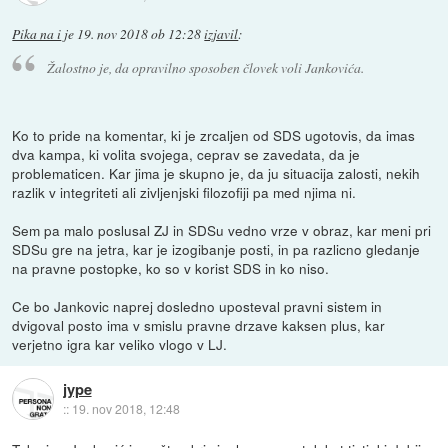
Pika na i
je
19. nov 2018 ob 12:28
izjavil
:
Žalostno je, da opravilno sposoben človek voli Jankovića.
Ko to pride na komentar, ki je zrcaljen od SDS ugotovis, da imas
dva kampa, ki volita svojega, ceprav se zavedata, da je
problematicen. Kar jima je skupno je, da ju situacija zalosti, nekih
razlik v integriteti ali zivljenjski filozofiji pa med njima ni.
Sem pa malo poslusal ZJ in SDSu vedno vrze v obraz, kar meni pri
SDSu gre na jetra, kar je izogibanje posti, in pa razlicno gledanje
na pravne postopke, ko so v korist SDS in ko niso.
Ce bo Jankovic naprej dosledno uposteval pravni sistem in
dvigoval posto ima v smislu pravne drzave kaksen plus, kar
verjetno igra kar veliko vlogo v LJ.
jype
::
19. nov 2018, 12:48