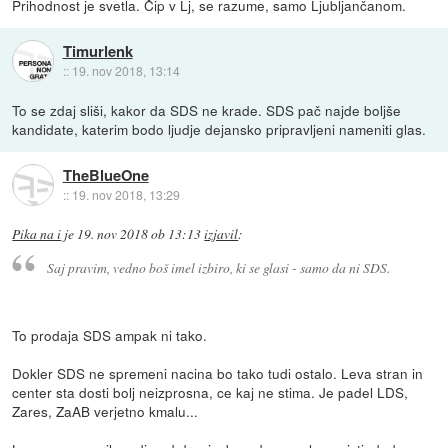
Prihodnost je svetla. Čip v Lj, se razume, samo Ljubljančanom.
Timurlenk
::
19. nov 2018, 13:14
To se zdaj sliši, kakor da SDS ne krade. SDS pač najde boljše
kandidate, katerim bodo ljudje dejansko pripravljeni nameniti glas.
TheBlueOne
::
19. nov 2018, 13:29
Pika na i
je
19. nov 2018 ob 13:13
izjavil
:
Saj pravim, vedno boš imel izbiro, ki se glasi - samo da ni SDS.
To prodaja SDS ampak ni tako.
Dokler SDS ne spremeni nacina bo tako tudi ostalo. Leva stran in
center sta dosti bolj neizprosna, ce kaj ne stima. Je padel LDS,
Zares, ZaAB verjetno kmalu...