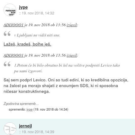
jype
::
19. nov 2018, 14:32
ADIJOOO1
je
19. nov 2018 ob 13:56
izjavil
:
v Ljubljani ne vidiš niti ene.
Lažeš, kradeš, bolhe ješ.
ADIJOOO1
je
19. nov 2018 ob 13:56
izjavil
:
1.Potem če bi bilo obratno bi šel na volitve podpreti Levico tako
pa sami izgovori.
Saj sem podprl Levico. Oni so tudi edini, ki so kredibilna opozicija,
na žalost pa morajo shajati z enoumjem SDS, ki ni sposobna
ničesar konstruktivnega.
Zgodovina sprememb…
spremenilo:
jype
(
19. nov 2018 ob 14:34
)
jernejl
::
19. nov 2018, 14:39