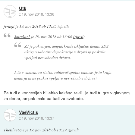
Utk
::
19. nov 2018, 13:36
jernejl
je
19. nov 2018 ob 13:35
izjavil
:
Smrekar1
je
19. nov 2018 ob 13:06
izjavil
:
ZJ je pokvarjen, ampak krade izključno denar. SDS
aktivno sabotira demokracijo v državi in poskuša
vpeljati nesvobodno državo.
A če v zameno za službo zahtevaš spolne odnose, je to kraja
denarja in ne poskus vpeljave nesvobodne države?
Pa tudi o koncesijah bi lahko kakšno rekli...ja tudi tu gre v glavnem
za denar, ampak malo pa tudi za svobodo.
VaeVictis
::
19. nov 2018, 13:37
TheBlueOne
je
19. nov 2018 ob 13:29
izjavil
: