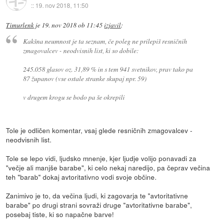
::
19. nov 2018, 11:50
Timurlenk
je
19. nov 2018 ob 11:45
izjavil
:
Kakšna neumnost je ta seznam, če poleg ne prilepiš resničnih
zmagovalcev - neodvisnih list, ki so dobile:
245.058 glasov oz. 31,89 % in s tem 941 svetnikov, prav tako pa
87 županov (vse ostale stranke skupaj npr. 59)
v drugem krogu se bodo pa še okrepili
Tole je odličen komentar, vsaj glede resničnih zmagovalcev -
neodvisnih list.
Tole se lepo vidi, ljudsko mnenje, kjer ljudje volijo ponavadi za
"večje ali manjše barabe", ki celo nekaj naredijo, pa čeprav večina
teh "barab" dokaj avtoritativno vodi svoje občine.
Zanimivo je to, da večina ljudi, ki zagovarja te "avtoritativne
barabe" po drugi strani sovraži druge "avtoritativne barabe",
posebaj tiste, ki so napačne barve!