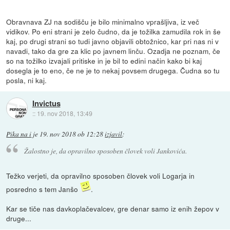
Obravnava ZJ na sodišču je bilo minimalno vprašljiva, iz več
vidikov. Po eni strani je zelo čudno, da je tožilka zamudila rok in še
kaj, po drugi strani so tudi javno objavili obtožnico, kar pri nas ni v
navadi, tako da gre za klic po javnem linču. Ozadja ne poznam, če
so na tožilko izvajali pritiske in je bil to edini način kako bi kaj
dosegla je to eno, če ne je to nekaj povsem drugega. Čudna so tu
posla, ni kaj.
Invictus
::
19. nov 2018, 13:49
Pika na i
je
19. nov 2018 ob 12:28
izjavil
:
Žalostno je, da opravilno sposoben človek voli Jankovića.
Težko verjeti, da opravilno sposoben človek voli Logarja in
posredno s tem Janšo
.
Kar se tiče nas davkoplačevalcev, gre denar samo iz enih žepov v
druge...