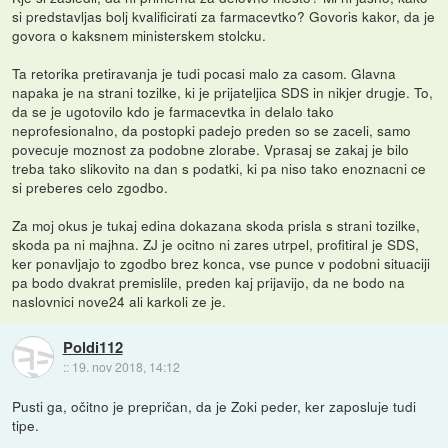
si predstavljas bolj kvalificirati za farmacevtko? Govoris kakor, da je
govora o kaksnem ministerskem stolcku.
Ta retorika pretiravanja je tudi pocasi malo za casom. Glavna
napaka je na strani tozilke, ki je prijateljica SDS in nikjer drugje. To,
da se je ugotovilo kdo je farmacevtka in delalo tako
neprofesionalno, da postopki padejo preden so se zaceli, samo
povecuje moznost za podobne zlorabe. Vprasaj se zakaj je bilo
treba tako slikovito na dan s podatki, ki pa niso tako enoznacni ce
si preberes celo zgodbo.
Za moj okus je tukaj edina dokazana skoda prisla s strani tozilke,
skoda pa ni majhna. ZJ je ocitno ni zares utrpel, profitiral je SDS,
ker ponavljajo to zgodbo brez konca, vse punce v podobni situaciji
pa bodo dvakrat premislile, preden kaj prijavijo, da ne bodo na
naslovnici nove24 ali karkoli ze je.
Poldi112
::
19. nov 2018, 14:12
Pusti ga, očitno je prepričan, da je Zoki peder, ker zaposluje tudi
tipe.