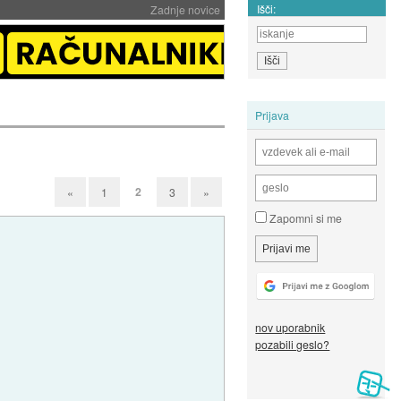
Išči:
Zadnje novice
Prijava
2
«
1
3
»
Zapomni si me
nov uporabnik
pozabili geslo?