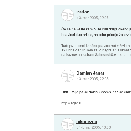
iration
::
3. mar 2005, 22:25
Če še ne veste kam bi se dali drugi vikend
heaviest dub artists, na oder pridejo že prvi 
Tudi jaz bi imel kakšno pravico rad v življen
12 ur na dan in sem za to nagrajen s stran
pa kaznovan s strani Salmoneličevih greml
Damjan Jagar
::
3. mar 2005, 22:35
Uffff... to je pa še daleč. Spomni nas še 
http://jagar.si
nikonezna
::
14. mar 2005, 16:36