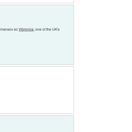
formansov so
Vibronics
, one of the UK's