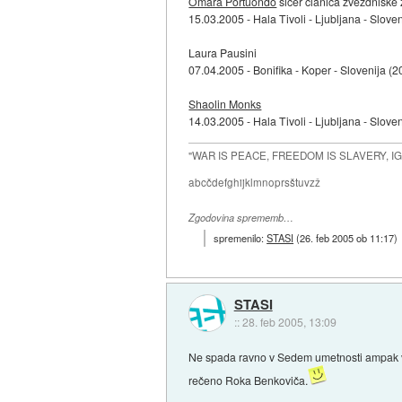
Omara Portuondo
sicer članica zvezdniške
15.03.2005 - Hala Tivoli - Ljubljana - Slove
Laura Pausini
07.04.2005 - Bonifika - Koper - Slovenija (2
Shaolin Monks
14.03.2005 - Hala Tivoli - Ljubljana - Slove
"WAR IS PEACE, FREEDOM IS SLAVERY, 
abcčdefghijklmnoprsštuvzž
Zgodovina sprememb…
spremenilo:
STASI
(
26. feb 2005 ob 11:17
)
STASI
::
28. feb 2005, 13:09
Ne spada ravno v Sedem umetnosti ampak vs
rečeno Roka Benkoviča.