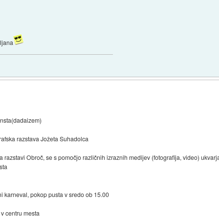
ljana
Ernsta(dadaizem)
grafska razstava Jožeta Suhadolca
 na razstavi Obroč, se s pomočjo različnih izraznih medijev (fotografija, video) ukv
sta
ni karneval, pokop pusta v sredo ob 15.00
 v centru mesta