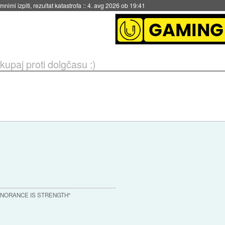
eto za večkratno uporabo
::
4. avg 2026 ob 19:41
kupaj proti dolgčasu :)
IGNORANCE IS STRENGTH"