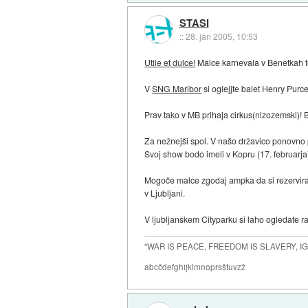
STASI
::
28. jan 2005, 10:53
Utile et dulce!
Malce karnevala v Benetkah te
V
SNG Maribor
si oglejjte balet Henry Purc
Prav tako v MB prihaja cirkus(nizozemski)! B
Za nežnejši spol. V našo državico ponovno
Svoj show bodo imeli v Kopru (17. februarja), 
Mogoče malce zgodaj ampka da si rezerviraj
v Ljubljani.
V ljubljanskem Cityparku si laho ogledate ra
"WAR IS PEACE, FREEDOM IS SLAVERY, 
abcčdefghijklmnoprsštuvzž