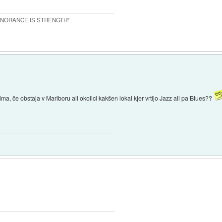
IGNORANCE IS STRENGTH"
a, če obstaja v Mariboru ali okolici kakšen lokal kjer vrtijo Jazz ali pa Blues??