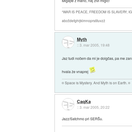
Migajte z mano, naj živi migič!
"WAR IS PEACE, FREEDOM IS SLAVERY, 
abcčdefghijklmnoprsštuvzž
Myth
::
3. mar 2005, 19:48
Jaz tudi nočem da mi je dolgčas, pa me zanim
hvala že vnaprej
¤ Space is Mystery. And Myth is on Earth. ¤
CaqKa
::
3. mar 2005, 20:22
Jazz/Satchmo pri SERŠu.