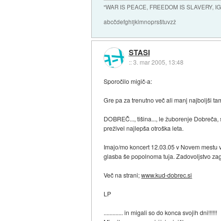
"WAR IS PEACE, FREEDOM IS SLAVERY, 
abcčdefghijklmnoprsštuvzž
STASI
::
3. mar 2005, 13:48
Sporočilo migič-a:
Gre pa za trenutno več ali manj najboljši 
DOBREČ..., tišina..., le žuborenje Dobreča, 
preživel najlepša otroška leta.
Imajo/mo koncert 12.03.05 v Novem mestu v KD
glasba še popolnoma tuja. Zadovoljstvo zag
Več na strani;
www.kud-dobrec.si
LP
............. in migali so do konca svojih dni!!!!!!