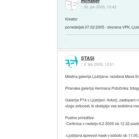
mchaber
::
30. jan 2005, 15:43
Kreator
ponedeljek 07.02.2005 - dvorana VPK, Ljub
.
STASI
::
4. feb 2005, 10:51
Mestna galerija Ljubljana: razstava Maxa 
Piranska galerija Hermana Potočnika: foto
Galerija P74 v Ljubljani: Avtorji, zastopani
vlogo avtocest, ki obdajajo vsa sodobna me
Pustne prireditve:
-Cerknica v nedeljo 6.2.3005 ob 12.32 pust
-Ljubljana sprevod mask v soboto ob 11.00,