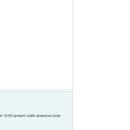
b 19:00 sprejem naših skakalcev bolje