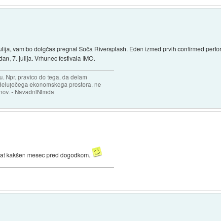
 julija, vam bo dolgčas pregnal Soča Riversplash. Eden izmed prvih confirmed per
dan, 7. julija. Vrhunec festivala IMO.
ju. Npr. pravico do tega, da delam
i delujočega ekonomskega prostora, ne
inov. - NavadniNimda
enkrat kakšen mesec pred dogodkom.