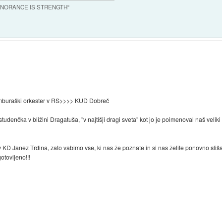
IGNORANCE IS STRENGTH"
tamburaški orkester v RS>>>> KUD Dobreč
studenčka v bližini Dragatuša, "v najtišji dragi sveta" kot jo je poimenoval naš veli
 Janez Trdina, zato vabimo vse, ki nas že poznate in si nas želite ponovno slišati, 
otovljeno!!!