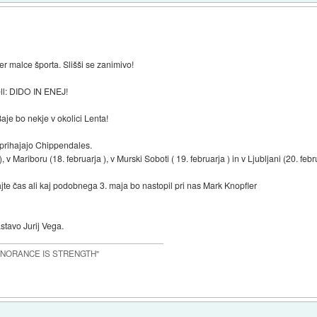
r malce športa. Slišši se zanimivo!
ell: DIDO IN ENEJ!
aje bo nekje v okolici Lenta!
 prihajajo Chippendales.
v Mariboru (18. februarja ), v Murski Soboti ( 19. februarja ) in v Ljubljani (20. febr
te čas ali kaj podobnega 3. maja bo nastopil pri nas Mark Knopfler
stavo Jurij Vega.
IGNORANCE IS STRENGTH"