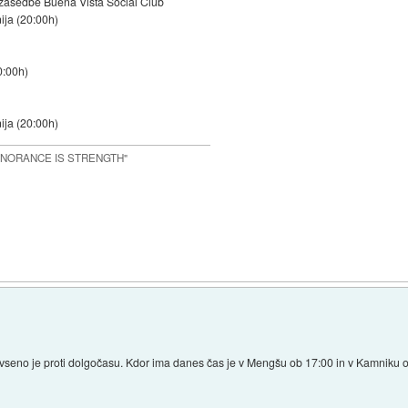
 zasedbe Buena Vista Social Club
nija (20:00h)
0:00h)
nija (20:00h)
IGNORANCE IS STRENGTH"
eno je proti dolgočasu. Kdor ima danes čas je v Mengšu ob 17:00 in v Kamniku o