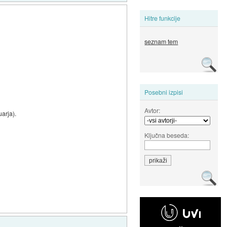
Hitre funkcije
seznam tem
Posebni izpisi
Avtor:
uarja).
Ključna beseda: