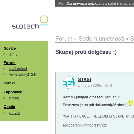
Evropska vesoljska agencija razvija svojo rak
Forum
»
Sedem umetnosti
»
S
Novice
Skupaj proti dolgčasu :)
arhiv
Forum
mali oglasi
teme zadnjih 24h
STASI
Članki
::
14. jan 2005, 14:14
Zaposlitve
Kam v Ljubljani v mesecu januarju!
brskaj
Povezava je na pdf dokument(36 strani)
Ostalo
pravila
"WAR IS PEACE, FREEDOM IS SLAVERY, 
abcčdefghijklmnoprsštuvzž