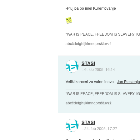
-Ptuj pa bo imel
Kurentovanje
"WAR IS PEACE, FREEDOM IS SLAVERY, 
abcčdefghijklmnoprsštuvzž
STASI
::
6. feb 2005, 16:14
Veliki koncert za valentinovo -
Jan Plestenj
"WAR IS PEACE, FREEDOM IS SLAVERY, 
abcčdefghijklmnoprsštuvzž
STASI
::
24. feb 2005, 17:27