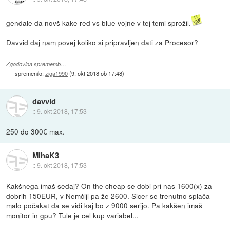
gendale da novš kake red vs blue vojne v tej temi sprožil.
Davvid daj nam povej koliko si pripravljen dati za Procesor?
Zgodovina sprememb…
spremenilo:
ziga1990
(
9. okt 2018 ob 17:48
)
davvid
::
9. okt 2018, 17:53
250 do 300€ max.
MihaK3
::
9. okt 2018, 17:53
Kakšnega imaš sedaj? On the cheap se dobi pri nas 1600(x) za
dobrih 150EUR, v Nemčiji pa že 2600. Sicer se trenutno splača
malo počakat da se vidi kaj bo z 9000 serijo. Pa kakšen imaš
monitor in gpu? Tule je cel kup variabel...