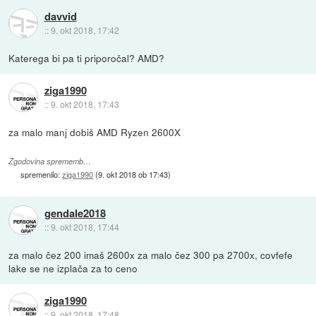
davvid
::
9. okt 2018, 17:42
Katerega bi pa ti priporočal? AMD?
ziga1990
::
9. okt 2018, 17:43
za malo manj dobiš AMD Ryzen 2600X
Zgodovina sprememb…
spremenilo:
ziga1990
(
9. okt 2018 ob 17:43
)
gendale2018
::
9. okt 2018, 17:44
za malo čez 200 imaš 2600x za malo čez 300 pa 2700x, covfefe
lake se ne izplača za to ceno
ziga1990
::
9. okt 2018, 17:48