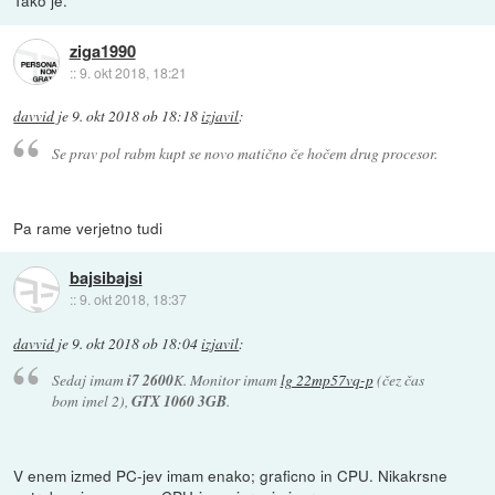
Tako je.
ziga1990
::
9. okt 2018, 18:21
davvid
je
9. okt 2018 ob 18:18
izjavil
:
Se prav pol rabm kupt se novo matično če hočem drug procesor.
Pa rame verjetno tudi
bajsibajsi
::
9. okt 2018, 18:37
davvid
je
9. okt 2018 ob 18:04
izjavil
:
Sedaj imam
i7 2600
K. Monitor imam
lg 22mp57vq-p
(čez čas
bom imel 2),
GTX 1060 3GB
.
V enem izmed PC-jev imam enako; graficno in CPU. Nikakrsne