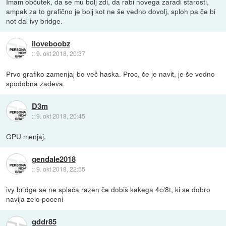
Imam občutek, da se mu bolj zdi, da rabi novega zaradi starosti,
ampak za to grafično je bolj kot ne še vedno dovolj, sploh pa če bi
not dal ivy bridge.
iloveboobz
::
9. okt 2018, 20:37
Prvo grafiko zamenjaj bo več haska. Proc, če je navit, je še vedno
spodobna zadeva.
D3m
::
9. okt 2018, 20:45
GPU menjaj.
gendale2018
::
9. okt 2018, 22:55
ivy bridge se ne splača razen če dobiš kakega 4c/8t, ki se dobro
navija zelo poceni
gddr85