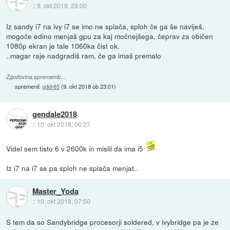
::
9. okt 2018, 23:00
Iz sandy i7 na ivy i7 se imo ne splača, sploh če ga še naviješ,
mogoče edino menjaš gpu za kaj močnejšega, čeprav za običen
1080p ekran je tale 1060ka čist ok.
..magar raje nadgradiš ram, če ga imaš premalo
Zgodovina sprememb…
spremenil:
gddr85
(
9. okt 2018 ob 23:01
)
gendale2018
::
10. okt 2018, 00:27
Videl sem tisto 6 v 2600k in mislil da ima i5
Iz i7 na i7 se pa sploh ne splača menjat..
Master_Yoda
::
10. okt 2018, 07:50
S tem da so Sandybridge procesorji soldered, v ivybridge pa je ze