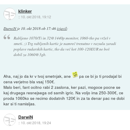
klinker
::
10. okt 2018, 19:12
DarwiN
je
10. okt 2018 ob 17:46
izjavil
:
Rabljeno 1070/Ti in 32@1440p monitor, 1060-tko pa vržeš v
smeti. ;) Trg rabljenih kartic je namreč trenutno v razsulu zaradi
poplave rudarskih kartic, tko da več kot 100-120EUR ne boš
dobil za 1060@3gb.
Aha, naj jo da kr v tvoj smetnjak, ane
pa ce bi jo ti prodajal bi
cena verjetno bla vsaj 150€.
Malo beri, fant ocitno rabi 2 zaslona, ker pazi, mogoce pocne se
kaj drugega resnejsega od samih igric. Na voljo ima 250-300€, ce
proda 1060ko se recimo dodatnih 120€ in za ta denar pac ne dobi
kar si ti namisljas.
DarwiN
::
10. okt 2018, 19:24