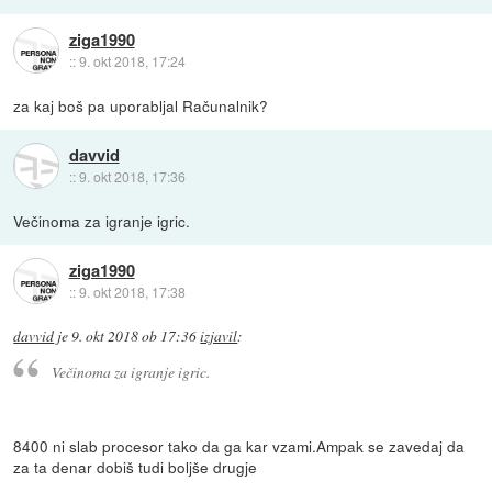
ziga1990
::
9. okt 2018, 17:24
za kaj boš pa uporabljal Računalnik?
davvid
::
9. okt 2018, 17:36
Večinoma za igranje igric.
ziga1990
::
9. okt 2018, 17:38
davvid
je
9. okt 2018 ob 17:36
izjavil
:
Večinoma za igranje igric.
8400 ni slab procesor tako da ga kar vzami.Ampak se zavedaj da
za ta denar dobiš tudi boljše drugje