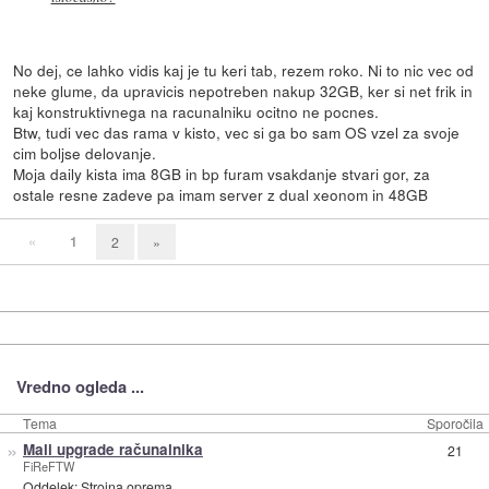
No dej, ce lahko vidis kaj je tu keri tab, rezem roko. Ni to nic vec od
neke glume, da upravicis nepotreben nakup 32GB, ker si net frik in
kaj konstruktivnega na racunalniku ocitno ne pocnes.
Btw, tudi vec das rama v kisto, vec si ga bo sam OS vzel za svoje
cim boljse delovanje.
Moja daily kista ima 8GB in bp furam vsakdanje stvari gor, za
ostale resne zadeve pa imam server z dual xeonom in 48GB
«
1
2
»
Vredno ogleda ...
Tema
Sporočila
»
Mali upgrade računalnika
21
FiReFTW
Oddelek:
Strojna oprema