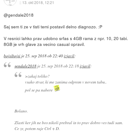
::
13. okt 2018, 12:21
@gendale2018
Saj sem ti ze v tisti temi postavil delno diagnozo. :P
V resnici lahko prav udobno srfas s 4GB rama z npr. 10, 20 tabi.
8GB je vrh glave za vecino casual opravil.
bajsibajsi
je
25. sep 2018 ob 22:40
izjavil
:
gendale2018
je
25. sep 2018 ob 22:18
izjavil
:
>zakaj toliko?
vsako stvar, ki me zanima odprem v novem tabu..
pol se pa nabere
Bolano.
Zlasti ker jih ne bos nikoli prebral in to prav dobro ves tudi sam.
Ce ze, potem raje Ctrl + D.