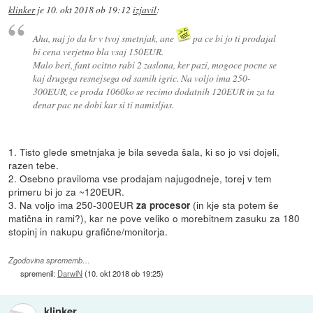
klinker
je
10. okt 2018 ob 19:12
izjavil
:
Aha, naj jo da kr v tvoj smetnjak, ane
pa ce bi jo ti prodajal
bi cena verjetno bla vsaj 150EUR.
Malo beri, fant ocitno rabi 2 zaslona, ker pazi, mogoce pocne se
kaj drugega resnejsega od samih igric. Na voljo ima 250-
300EUR, ce proda 1060ko se recimo dodatnih 120EUR in za ta
denar pac ne dobi kar si ti namisljas.
1. Tisto glede smetnjaka je bila seveda šala, ki so jo vsi dojeli,
razen tebe.
2. Osebno praviloma vse prodajam najugodneje, torej v tem
primeru bi jo za ~120EUR.
3. Na voljo ima 250-300EUR
(in kje sta potem še
za procesor
matična in rami?), kar ne pove veliko o morebitnem zasuku za 180
stopinj in nakupu grafične/monitorja.
Zgodovina sprememb…
spremenil:
DarwiN
(
10. okt 2018 ob 19:25
)
klinker