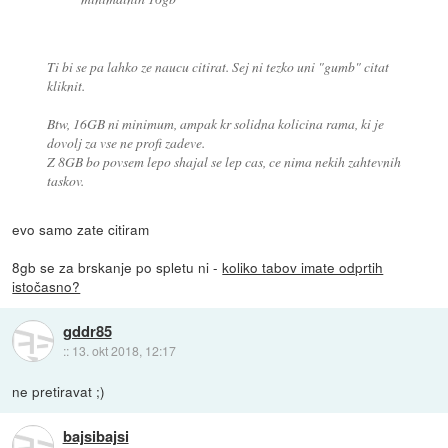
Ti bi se pa lahko ze naucu citirat. Sej ni tezko uni "gumb" citat
kliknit.
Btw, 16GB ni minimum, ampak kr solidna kolicina rama, ki je
dovolj za vse ne profi zadeve.
Z 8GB bo povsem lepo shajal se lep cas, ce nima nekih zahtevnih
taskov.
evo samo zate citiram
8gb se za brskanje po spletu ni -
koliko tabov imate odprtih
istočasno?
gddr85
::
13. okt 2018, 12:17
ne pretiravat ;)
bajsibajsi