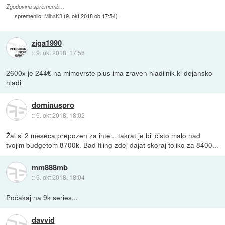
Zgodovina sprememb…
spremenilo:
MihaK3
(
9. okt 2018 ob 17:54
)
ziga1990
::
9. okt 2018, 17:56
2600x je 244€ na mimovrste plus ima zraven hladilnik ki dejansko
hladi
dominuspro
::
9. okt 2018, 18:02
Žal si 2 meseca prepozen za intel.. takrat je bil čisto malo nad
tvojim budgetom 8700k. Bad filing zdej dajat skoraj toliko za 8400...
mm888mb
::
9. okt 2018, 18:04
Počakaj na 9k series...
davvid