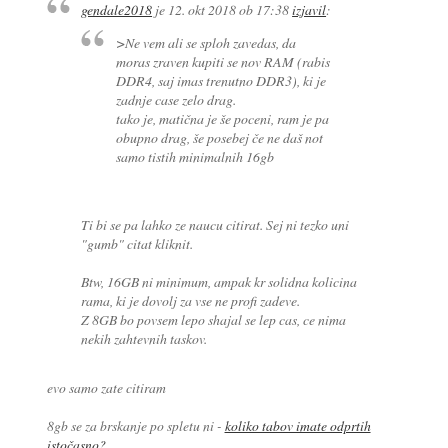
gendale2018
je
12. okt 2018 ob 17:38
izjavil
:
>Ne vem ali se sploh zavedas, da
moras zraven kupiti se nov RAM (rabis
DDR4, saj imas trenutno DDR3), ki je
zadnje case zelo drag.
tako je, matična je še poceni, ram je pa
obupno drag, še posebej če ne daš not
samo tistih minimalnih 16gb
Ti bi se pa lahko ze naucu citirat. Sej ni tezko uni
"gumb" citat kliknit.
Btw, 16GB ni minimum, ampak kr solidna kolicina
rama, ki je dovolj za vse ne profi zadeve.
Z 8GB bo povsem lepo shajal se lep cas, ce nima
nekih zahtevnih taskov.
evo samo zate citiram
8gb se za brskanje po spletu ni -
koliko tabov imate odprtih
istočasno?