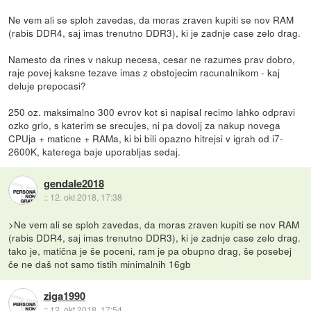
Ne vem ali se sploh zavedas, da moras zraven kupiti se nov RAM
(rabis DDR4, saj imas trenutno DDR3), ki je zadnje case zelo drag.
Namesto da rines v nakup necesa, cesar ne razumes prav dobro,
raje povej kaksne tezave imas z obstojecim racunalnikom - kaj
deluje prepocasi?
250 oz. maksimalno 300 evrov kot si napisal recimo lahko odpravi
ozko grlo, s katerim se srecujes, ni pa dovolj za nakup novega
CPUja + maticne + RAMa, ki bi bili opazno hitrejsi v igrah od i7-
2600K, katerega baje uporabljas sedaj.
gendale2018
::
12. okt 2018, 17:38
>Ne vem ali se sploh zavedas, da moras zraven kupiti se nov RAM
(rabis DDR4, saj imas trenutno DDR3), ki je zadnje case zelo drag.
tako je, matična je še poceni, ram je pa obupno drag, še posebej
če ne daš not samo tistih minimalnih 16gb
ziga1990
::
12. okt 2018, 17:54