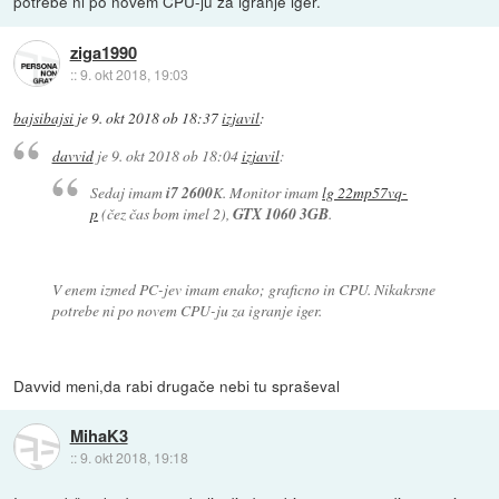
potrebe ni po novem CPU-ju za igranje iger.
ziga1990
::
9. okt 2018, 19:03
bajsibajsi
je
9. okt 2018 ob 18:37
izjavil
:
davvid
je
9. okt 2018 ob 18:04
izjavil
:
Sedaj imam
i7 2600
K. Monitor imam
lg 22mp57vq-
p
(čez čas bom imel 2),
GTX 1060 3GB
.
V enem izmed PC-jev imam enako; graficno in CPU. Nikakrsne
potrebe ni po novem CPU-ju za igranje iger.
Davvid meni,da rabi drugače nebi tu spraševal
MihaK3
::
9. okt 2018, 19:18