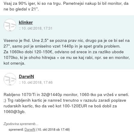
Vsaj za 90% iger, ki so na trgu. Pametnejsi nakup bi bil monitor, da
ne bo gledal v 21".
klinker
::
10. okt 2018, 17:31
Vseeno je fhd. Une 2,5" se pozna prav nic, drugo pa je ce bi sel na
27", samo pol je smiselno vzet 1440p in je spet grafa problem.
Za 1060ko dobi 120-150€, odvisno od srece in za razliko ubode
1070ko, ki je ohoho hitrejsa + ce mu se kaj rabi, npr. se en monitor,
kot omenja.
DarwiN
::
10. okt 2018, 17:46
Rabljeno 1070/Ti in 32@1440p monitor, 1060-tko pa vržeš v smeti.
;) Trg rabljenih kartic je namreč trenutno v razsulu zaradi poplave
rudarskih kartic, tko da več kot 100-120EUR ne boš dobil za
1060@3gb.
Zgodovina sprememb…
spremenil:
DarwiN
(
10. okt 2018 ob 17:48
)