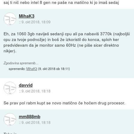
saj ti nič nebo intel 8 gen ne paše na matično ki jo imaš sedaj
MihaK3
::
9. okt 2018, 18:09
Eh, za 1060 3gb naviješ sedanji cpu ali pa nabaviš 3770k (najboljši
cpu za tvoje podnožje) in boš že izkoristil do konca, sploh ker
predvidevam da je monitor samo 60Hz (ne piše sicer direktno
nikjer).
Zgodovina sprememb…
spremenilo:
MihaK3
(
9. okt 2018 ob 18:11
)
davvid
::
9. okt 2018, 18:18
Se prav pol rabm kupt se novo matično če hočem drug procesor.
mm888mb
::
9. okt 2018, 18:18