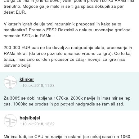
Ce ga ze ima in je le-ta dovolj velik, potem preveri koliko RAMa ima
trenutno. Mogoce ga je malo in se ti ga splaca dokupiti za par
deset EUR.
V katerih igrah deluje tvoj racunalnik prepocasi in kako se to
manifestira? Premalo FPS? Razmisli o nakupu mocnejse graficne
namesto SSDja in RAMa.
200-300 EUR pac ne bo dovolj za nadgradnjo plate, procesorja in
RAMa hkrati (da bi se poznalo omembe vredno za igre). Ce te kaj
tolazi, imas zelo soliden procesor ze zdaj - novejsi za igre niso
bistveno boljsi.
klinker
::
10. okt 2018, 11:28
Za 300€ se dobi rabljena 1070ka, 2600k navije in imas mir se lep
cas. 1060ko se prodas in po potrebi nadgradis se ram ali ssd.
bajsibajsi
::
10. okt 2018, 13:32
Mir ima tudi, ce CPU ne navije in ostane (se nekaj casa) na 1060.