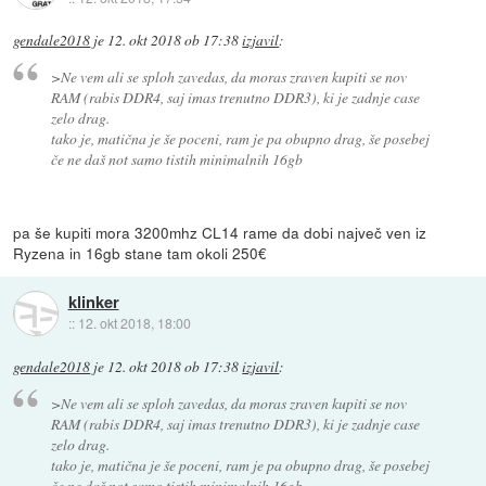
gendale2018
je
12. okt 2018 ob 17:38
izjavil
:
>Ne vem ali se sploh zavedas, da moras zraven kupiti se nov
RAM (rabis DDR4, saj imas trenutno DDR3), ki je zadnje case
zelo drag.
tako je, matična je še poceni, ram je pa obupno drag, še posebej
če ne daš not samo tistih minimalnih 16gb
pa še kupiti mora 3200mhz CL14 rame da dobi največ ven iz
Ryzena in 16gb stane tam okoli 250€
klinker
::
12. okt 2018, 18:00
gendale2018
je
12. okt 2018 ob 17:38
izjavil
:
>Ne vem ali se sploh zavedas, da moras zraven kupiti se nov
RAM (rabis DDR4, saj imas trenutno DDR3), ki je zadnje case
zelo drag.
tako je, matična je še poceni, ram je pa obupno drag, še posebej
če ne daš not samo tistih minimalnih 16gb