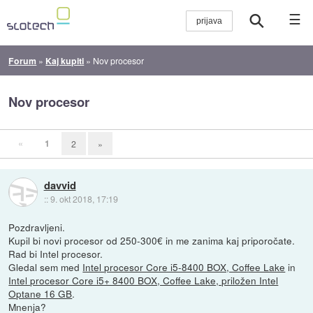
☰
Forum
»
Kaj kupiti
»
Nov procesor
Nov procesor
«
1
2
»
davvid
::
9. okt 2018, 17:19
Pozdravljeni.
Kupil bi novi procesor od 250-300€ in me zanima kaj priporočate.
Rad bi Intel procesor.
Gledal sem med
Intel procesor Core i5-8400 BOX, Coffee Lake
in
Intel procesor Core i5+ 8400 BOX, Coffee Lake, priložen Intel
Optane 16 GB
.
Mnenja?