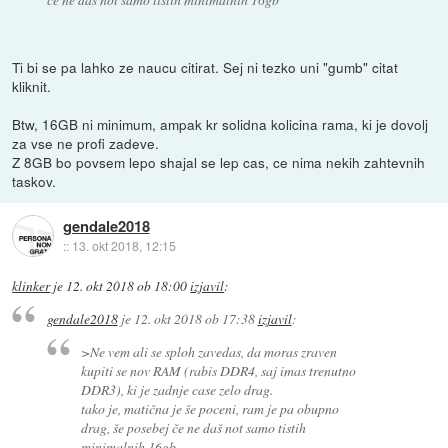
Ti bi se pa lahko ze naucu citirat. Sej ni tezko uni "gumb" citat
kliknit.
Btw, 16GB ni minimum, ampak kr solidna kolicina rama, ki je dovolj
za vse ne profi zadeve.
Z 8GB bo povsem lepo shajal se lep cas, ce nima nekih zahtevnih
taskov.
gendale2018
::
13. okt 2018, 12:15
klinker
je
12. okt 2018 ob 18:00
izjavil
:
gendale2018
je
12. okt 2018 ob 17:38
izjavil
:
>Ne vem ali se sploh zavedas, da moras zraven
kupiti se nov RAM (rabis DDR4, saj imas trenutno
DDR3), ki je zadnje case zelo drag.
tako je, matična je še poceni, ram je pa obupno
drag, še posebej če ne daš not samo tistih
minimalnih 16gb