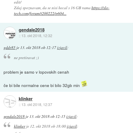
edit/
Zdaj spoznavam, da se nisi hecal s 16 GB rama
https://slo-
tech.com/forum/t200222/p604...
gendale2018
::
13. okt 2018, 12:32
gddr85
je
13. okt 2018 ob 12:17
izjavil
:
ne pretiravat ;)
problem je samo v lopovskih cenah
če bi bile normalne cene bi bilo 32gb min
klinker
::
13. okt 2018, 12:37
gendale2018
je
13. okt 2018 ob 12:15
izjavil
:
klinker
je
12. okt 2018 ob 18:00
izjavil
: