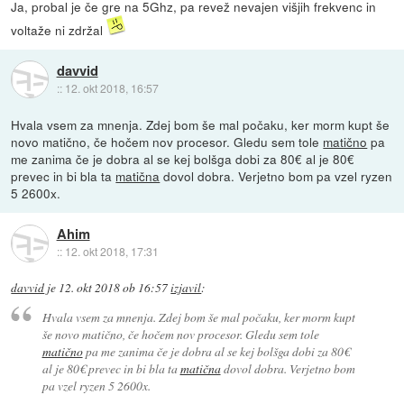
Ja, probal je če gre na 5Ghz, pa revež nevajen višjih frekvenc in
voltaže ni zdržal
davvid
::
12. okt 2018, 16:57
Hvala vsem za mnenja. Zdej bom še mal počaku, ker morm kupt še
novo matično, če hočem nov procesor. Gledu sem tole
matično
pa
me zanima če je dobra al se kej bolšga dobi za 80€ al je 80€
prevec in bi bla ta
matična
dovol dobra. Verjetno bom pa vzel ryzen
5 2600x.
Ahim
::
12. okt 2018, 17:31
davvid
je
12. okt 2018 ob 16:57
izjavil
:
Hvala vsem za mnenja. Zdej bom še mal počaku, ker morm kupt
še novo matično, če hočem nov procesor. Gledu sem tole
matično
pa me zanima če je dobra al se kej bolšga dobi za 80€
al je 80€ prevec in bi bla ta
matična
dovol dobra. Verjetno bom
pa vzel ryzen 5 2600x.