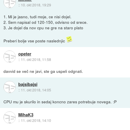
::
10. okt 2018, 19:29
1. Mi je jasno, tudi moje, ce nisi dojel.
2. Sem napisal od 120-150, odvisno od srece.
3. Je dojel da nov cpu ne gre na staro plato
Preberi bolje vse poste naslednjic
opeter
::
11. okt 2018, 11:58
davvid se več ne javi, ste ga uspeli odgnati.
bajsibajsi
::
11. okt 2018, 14:05
CPU mu je skurilo in sedaj koncno zares potrebuje novega. :P
MihaK3
::
11. okt 2018, 14:10