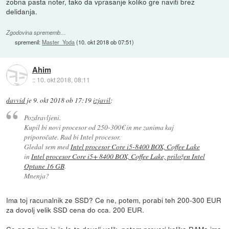
zobna pasta noter, tako da vprasanje koliko gre naviti brez
delidanja.
Zgodovina sprememb…
spremenil:
Master_Yoda
(
10. okt 2018 ob 07:51
)
Ahim
::
10. okt 2018, 08:11
davvid
je
9. okt 2018 ob 17:19
izjavil
:
Pozdravljeni.
Kupil bi novi procesor od 250-300€ in me zanima kaj
priporočate. Rad bi Intel procesor.
Gledal sem med
Intel procesor Core i5-8400 BOX, Coffee Lake
in
Intel procesor Core i5+ 8400 BOX, Coffee Lake, priložen Intel
Optane 16 GB
.
Mnenja?
Ima toj racunalnik ze SSD? Ce ne, potem, porabi teh 200-300 EUR
za dovolj velik SSD cena do cca. 200 EUR.