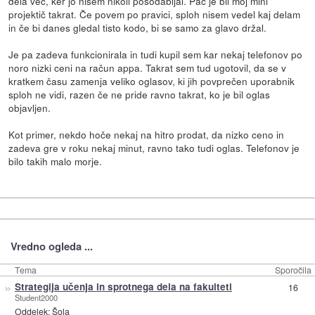
dela več, ker jo nisem nikoli posodabljal. Pač je bil moj mini
projektič takrat. Če povem po pravici, sploh nisem vedel kaj delam
in če bi danes gledal tisto kodo, bi se samo za glavo držal.
Je pa zadeva funkcionirala in tudi kupil sem kar nekaj telefonov po
noro nizki ceni na račun appa. Takrat sem tud ugotovil, da se v
kratkem času zamenja veliko oglasov, ki jih povprečen uporabnik
sploh ne vidi, razen če ne pride ravno takrat, ko je bil oglas
objavljen.
Kot primer, nekdo hoče nekaj na hitro prodat, da nizko ceno in
zadeva gre v roku nekaj minut, ravno tako tudi oglas. Telefonov je
bilo takih malo morje.
Vredno ogleda ...
Tema
Sporočila
»
Strategija učenja in sprotnega dela na fakulteti
16
Student2000
Oddelek:
Šola