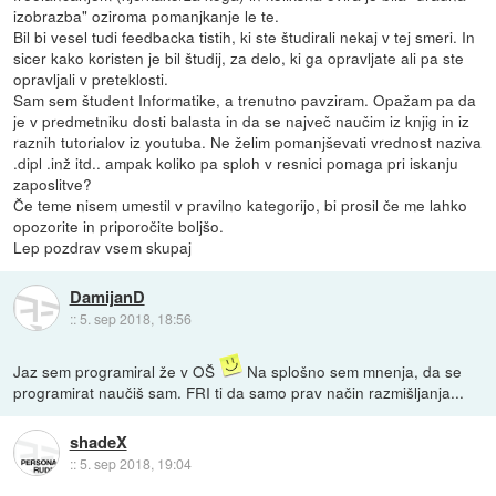
izobrazba" oziroma pomanjkanje le te.
Bil bi vesel tudi feedbacka tistih, ki ste študirali nekaj v tej smeri. In
sicer kako koristen je bil študij, za delo, ki ga opravljate ali pa ste
opravljali v preteklosti.
Sam sem študent Informatike, a trenutno pavziram. Opažam pa da
je v predmetniku dosti balasta in da se največ naučim iz knjig in iz
raznih tutorialov iz youtuba. Ne želim pomanjševati vrednost naziva
.dipl .inž itd.. ampak koliko pa sploh v resnici pomaga pri iskanju
zaposlitve?
Če teme nisem umestil v pravilno kategorijo, bi prosil če me lahko
opozorite in priporočite boljšo.
Lep pozdrav vsem skupaj
DamijanD
::
5. sep 2018, 18:56
Jaz sem programiral že v OŠ
Na splošno sem mnenja, da se
programirat naučiš sam. FRI ti da samo prav način razmišljanja...
shadeX
::
5. sep 2018, 19:04