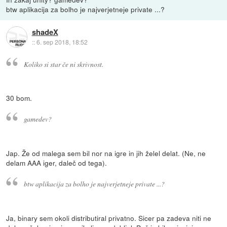
btw aplikacija za bolho je najverjetneje private ...?
shadeX
::
6. sep 2018, 18:52
Koliko si star če ni skrivnost.
30 bom.
gamedev?
Jap. Že od malega sem bil nor na igre in jih želel delat. (Ne, ne
delam AAA iger, daleč od tega).
btw aplikacija za bolho je najverjetneje private ...?
Ja, binary sem okoli distributiral privatno. Sicer pa zadeva niti ne