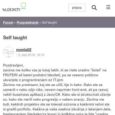
☰
Forum
»
Programiranje
»
Self taught
Self taught
nomis02
::
5. sep 2018, 18:10
Pozdravljeni,
zanima me koliko vas je tukaj takih, ki se niste uradno "šolali" na
FRI/FERI ali kateri podobni fakulteti, pa se vseeno poklicno
ukvarjate z programiranjem oz IT-jem.
Zanima me predvsem, kaj ste se učili, kje in kako. Kako ste se
usmerili v neko ožjo nišo, nevem naprimer front end, ali pa razvoj
nekih bussiness aplikacij z Javo/C#. Kako ste si strukturirali učenje
oz. kako ste merili neko progresijo v vašem znanju. Zanima me
tudi, kakšnih projektov ste se lotevali oziroma s kakšnimi rečmi ste
si gradili portfolio. Kakšna je vaša osebna izkušnja z iskanjem dela,
freelancanjem (kje/kako/za koga) in kolikšna ovira je bila "uradna