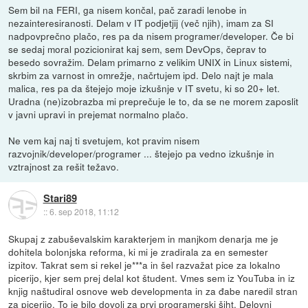
Sem bil na FERI, ga nisem končal, pač zaradi lenobe in
nezainteresiranosti. Delam v IT podjetjij (več njih), imam za SI
nadpovprečno plačo, res pa da nisem programer/developer. Če bi
se sedaj moral pozicionirat kaj sem, sem DevOps, čeprav to
besedo sovražim. Delam primarno z velikim UNIX in Linux sistemi,
skrbim za varnost in omrežje, načrtujem ipd. Delo najt je mala
malica, res pa da štejejo moje izkušnje v IT svetu, ki so 20+ let.
Uradna (ne)izobrazba mi preprečuje le to, da se ne morem zaposlit
v javni upravi in prejemat normalno plačo.
Ne vem kaj naj ti svetujem, kot pravim nisem
razvojnik/developer/programer ... štejejo pa vedno izkušnje in
vztrajnost za rešit težavo.
Stari89
::
6. sep 2018, 11:12
Skupaj z zabuševalskim karakterjem in manjkom denarja me je
dohitela bolonjska reforma, ki mi je zradirala za en semester
izpitov. Takrat sem si rekel je***a in šel razvažat pice za lokalno
picerijo, kjer sem prej delal kot študent. Vmes sem iz YouTuba in iz
knjig naštudiral osnove web developmenta in za đabe naredil stran
za picerijo. To je bilo dovolj za prvi programerski šiht. Delovni