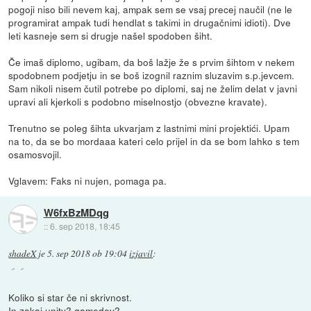
pogoji niso bili nevem kaj, ampak sem se vsaj precej naučil (ne le
programirat ampak tudi hendlat s takimi in drugačnimi idioti). Dve
leti kasneje sem si drugje našel spodoben šiht.
Če imaš diplomo, ugibam, da boš lažje že s prvim šihtom v nekem
spodobnem podjetju in se boš izognil raznim sluzavim s.p.jevcem.
Sam nikoli nisem čutil potrebe po diplomi, saj ne želim delat v javni
upravi ali kjerkoli s podobno miselnostjo (obvezne kravate).
Trenutno se poleg šihta ukvarjam z lastnimi mini projektići. Upam
na to, da se bo mordaaa kateri celo prijel in da se bom lahko s tem
osamosvojil.
Vglavem: Faks ni nujen, pomaga pa.
W6fxBzMDqg
::
6. sep 2018, 18:45
shadeX
je
5. sep 2018 ob 19:04
izjavil
:
Koliko si star če ni skrivnost.
In zakaj unity? gamedev?