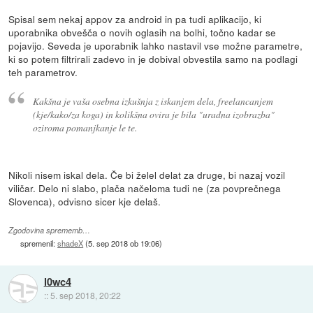
Spisal sem nekaj appov za android in pa tudi aplikacijo, ki
uporabnika obvešča o novih oglasih na bolhi, točno kadar se
pojavijo. Seveda je uporabnik lahko nastavil vse možne parametre,
ki so potem filtrirali zadevo in je dobival obvestila samo na podlagi
teh parametrov.
Kakšna je vaša osebna izkušnja z iskanjem dela, freelancanjem
(kje/kako/za koga) in kolikšna ovira je bila "uradna izobrazba"
oziroma pomanjkanje le te.
Nikoli nisem iskal dela. Če bi želel delat za druge, bi nazaj vozil
viličar. Delo ni slabo, plača načeloma tudi ne (za povprečnega
Slovenca), odvisno sicer kje delaš.
Zgodovina sprememb…
spremenil:
shadeX
(
5. sep 2018 ob 19:06
)
l0wc4
::
5. sep 2018, 20:22