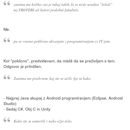
zanima me koliko vas je tukaj takih, ki se niste uradno "šolali"
na FRI/FERI ali kateri podobni fakulteti,
Me.
pa se vseeno poklicno ukvarjate z programiranjem oz IT-jem.
Kot "poklicno", predvidevam, da misliš da se preživljam s tem.
Odgovor je pritrdilen.
Zanima me predvsem, kaj ste se učili, kje in kako.
- Najprej Java skupaj z Android programiranjem (Eclipse, Android
Studio)
- Sedaj C#, Obj C in Unity
Kako ste se usmerili v neko ožjo nišo,