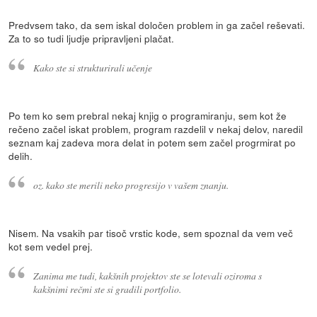
Predvsem tako, da sem iskal določen problem in ga začel reševati.
Za to so tudi ljudje pripravljeni plačat.
Kako ste si strukturirali učenje
Po tem ko sem prebral nekaj knjig o programiranju, sem kot že
rečeno začel iskat problem, program razdelil v nekaj delov, naredil
seznam kaj zadeva mora delat in potem sem začel progrmirat po
delih.
oz. kako ste merili neko progresijo v vašem znanju.
Nisem. Na vsakih par tisoč vrstic kode, sem spoznal da vem več
kot sem vedel prej.
Zanima me tudi, kakšnih projektov ste se lotevali oziroma s
kakšnimi rečmi ste si gradili portfolio.