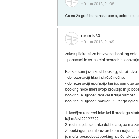
::
9. jun 2018, 21:38
Če se že greš balkanske posle, potem mu pl
nejcek74
::
9. jun 2018, 21:49
zakompliciral si za brez veze, booking dela 
- ponavadi te vsi spletni posredniki opozarj
Kolikor sem jaz izkusil booking, sta bili dve
- ob rezervaciji hkrati plačaš nočitve
- ob rezervaciji uporabijo kartico samo za
booking hoče imeti svojo provizijo in jo po
booking je ugoden tebi ker ti daje varnost
booking je ugoden ponudniku ker ga oglašu
1. kvečjemu naredi tako kot ti predlaga star
tuji državi????????
2. reci mu, da se lahko dobite aro, pa ma 
Z bookingom sem brez problema najemal pre
je moral posredovat booking, pa še takrat v 