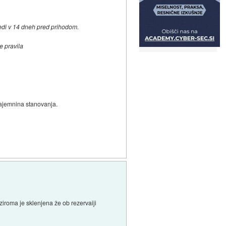
edi v 14 dneh pred prihodom.
e pravila
najemnina stanovanja.
iroma je sklenjena že ob rezervaiji