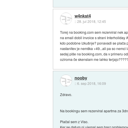
w4nkst4
::
28. jul 2018, 12:45
Torej na booking.com sem rezerviral nek apa
na email dobil invoice s strani Interholida
kdo podobne izkušnje? ponavadi se plača prek
nastanitev je nemška +49...ali pa so nemci 
sedaj piše na booking.com, da v primeru odp
oziroma če skenslam me lahko terjajo????
nooby
::
6. sep 2018, 16:09
Zdravo.
Na bookingu sem rezerviral apartma za 3dn
Plačal sem z Viso.
Ker se datum ni ujemal sem brez problemov 