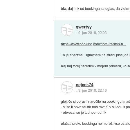
btw, daj link od bookinga za oglas, da vidim 
qwertyy
::
9. jun 2018, 22:03
https://www.booking.com/hotel/rs/stan-n...
To je apartma. Uglavnem na strani piše, da 
Kaj naj torej naredim v mojem primeru, ko s
nejcek74
::
9. jun 2018, 22:16
glej, če si opravil naročilo na bookingu imaš
- si se ti obvezal da boš ravnal v skladu s p
- obvezal se je tudi ponudnik
plačati preko bookinga ne moreš, vse ostalo 