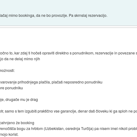
ačaj mimo bookinga, da ne bo provozije. Pa skrnslaj rezervacijo.
točno to, kar zdaj ti hočeš opraviti direktno s ponudnikom, rezervacije in povezane s
ajo da ne delaj mimo njih
 možnosti:
 zavarovanje prihodnjega plačila, plačaš neposredno ponudniku
bere ponudniku
je, drugače mu je drag
fotr, samo s tem izgubiš praktično vse garancije, denar daš človeku ki ga sploh ne p
zacahnjeno že booking
nočišča bogu za hrbtom (Uzbekistan, osrednja Turčija) pa nisem imel nikoli prob
mojo korist.