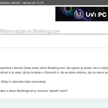
naslednji dve leti
::
danes ob 11:37
Rezervacija na Booking.com
rali apartma v Novem Sadu preko strani Booking.com. Na oglasu je pisalo, da ni nobe
pa klicali in je rekel, da bo ta teden v Sloveniji in, da se lahko dobimo, da mu damo 
 Srbijo in skenslal našo rezervacijo.
a, s strani Bookinga ali jo moramo "spisati" sami?