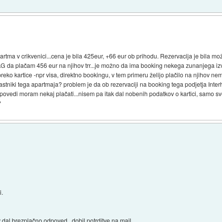
rtma v crikvenici...cena je bila 425eur, +66 eur ob prihodu. Rezervacija je bila mo
y AG da plačam 456 eur na njihov trr...je možno da ima booking nekega zunanjega i
o kartice -npr visa, direktno bookingu, v tem primeru želijo plačilo na njihov nemšk
lastniki tega apartmaja? problem je da ob rezervaciji na booking tega podjetja Int
ovedi moram nekaj plačati...nisem pa itak dal nobenih podatkov o kartici, samo svo
?
i.
dal brezplačno odpoved., dobil potrditve na mail.