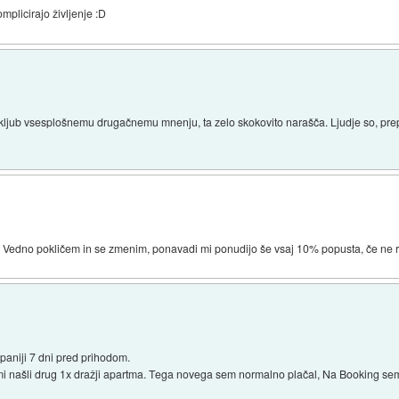
mplicirajo življenje :D
ljub vsesplošnemu drugačnemu mnenju, ta zelo skokovito narašča. Ljudje so, prep
a. Vedno pokličem in se zmenim, ponavadi mi ponudijo še vsaj 10% popusta, če ne 
aniji 7 dni pred prihodom.
 mi našli drug 1x dražji apartma. Tega novega sem normalno plačal, Na Booking sem