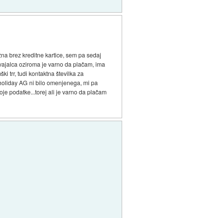
žna brez kreditne kartice, sem pa sedaj
zvajalca oziroma je varno da plačam, ima
i trr, tudi kontaktna številka za
erholiday AG ni bilo omenjenega, mi pa
je podatke...torej ali je varno da plačam