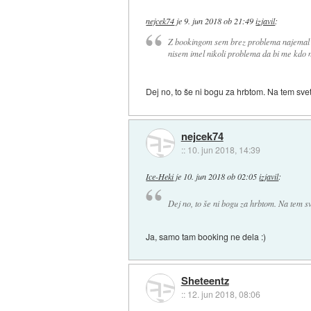
nejcek74
je
9. jun 2018 ob 21:49
izjavil
:
Z bookingom sem brez problema najemal p
nisem imel nikoli problema da bi me kdo n
Dej no, to še ni bogu za hrbtom. Na tem sve
nejcek74
::
10. jun 2018, 14:39
Ice-Heki
je
10. jun 2018 ob 02:05
izjavil
:
Dej no, to še ni bogu za hrbtom. Na tem s
Ja, samo tam booking ne dela :)
Sheteentz
::
12. jun 2018, 08:06