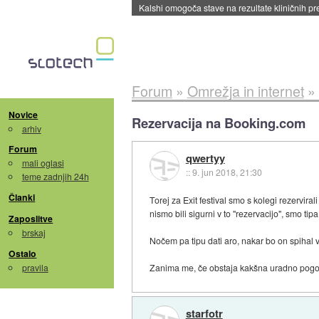
Sandisk že prodal več kot polovico SSD-jev za 
Forum
»
Omrežja in internet
»
Novice
Rezervacija na Booking.com
arhiv
Forum
qwertyy
mali oglasi
::
9. jun 2018, 21:30
teme zadnjih 24h
Članki
Torej za Exit festival smo s kolegi rezervi
nismo bili sigurni v to "rezervacijo", smo ti
Zaposlitve
brskaj
Nočem pa tipu dati aro, nakar bo on spihal v
Ostalo
pravila
Zanima me, če obstaja kakšna uradno pogodb
starfotr