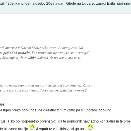
čali 480e, kar pride na osebo 20e na dan. Glede na to, da so zaradi Exita napihnje
rvirali apartma v Novem Sadu preko strani Booking.com. Na
se plačaš ob prihodu
. Ker nismo bili sigurni v to "rezervacijo",
 v Sloveniji in, da se
lahko
dobimo, da mu damo aro in se
rek mu nakažemo aro na račun. V Srbiji plačamo ostanek. Za aro
 ob rezervaiji apartamaja. Torej nas on oguljufati ne more?
are.
 rešuješ preko bookinga, ne direktno z njim (zato pa si uporabil booking).
 Rusija, ko bo nogometno prvenstvo), da te ponudnik naknadno kontaktira in te prosi,
 še bistveno dražje
Ampak te ni!
Ubistvu si ga pa ti