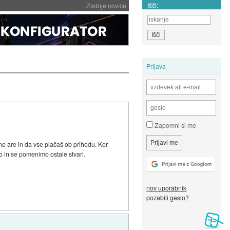
Išči:
Zadnje novice
Prijava
Zapomni si me
ne are in da vse plačaš ob prihodu. Ker
aro in se pomenimo ostale stvari.
nov uporabnik
pozabili geslo?