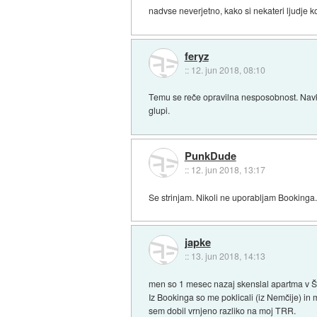
nadvse neverjetno, kako si nekateri ljudje ko
feryz
::
12. jun 2018, 08:10
Temu se reče opravilna nesposobnost. Navk
glupi.
PunkDude
::
12. jun 2018, 13:17
Se strinjam. Nikoli ne uporabljam Booking
japke
::
13. jun 2018, 14:13
men so 1 mesec nazaj skenslal apartma v Šp
Iz Bookinga so me poklicali (iz Nemčije) in
sem dobil vrnjeno razliko na moj TRR.