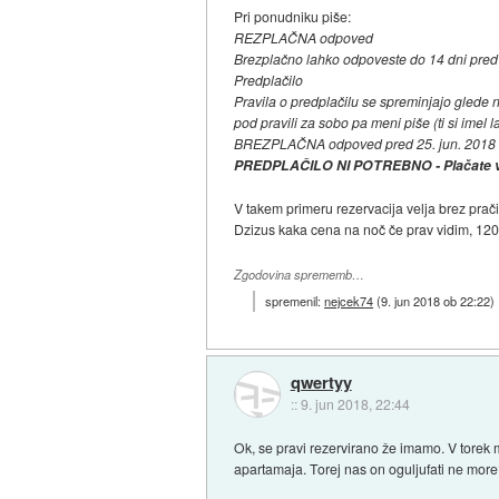
Pri ponudniku piše:
REZPLAČNA odpoved
Brezplačno lahko odpoveste do 14 dni pred
Predplačilo
Pravila o predplačilu se spreminjajo glede 
pod pravili za sobo pa meni piše (ti si imel 
BREZPLAČNA odpoved pred 25. jun. 2018
PREDPLAČILO NI POTREBNO - Plačate v 
V takem primeru rezervacija velja brez prači
Dzizus kaka cena na noč če prav vidim, 120
Zgodovina sprememb…
spremenil:
nejcek74
(
9. jun 2018 ob 22:22
)
qwertyy
::
9. jun 2018, 22:44
Ok, se pravi rezervirano že imamo. V torek
apartamaja. Torej nas on oguljufati ne mor