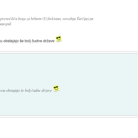
renočišča bogu za hrbtom (Uzbekistan, osrednja Turčija) pa
ategnil.
tu obstajajo še bolj čudne države
vetu obstajajo še bolj čudne države