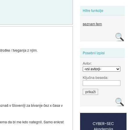
Hitre funkcije
seznam tem
troške / tveganja z njim.
Posebni izpisi
Avtor:
Ključna beseda:
oznaš v Sloveniji za bivanje čez x časa v
lema da bi me kdo nategnil. Samo enkrat