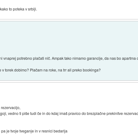
kako to poteka v srbiji.
ni vnaprej potrebno plačati nič. Ampak tako nimamo garancije, da nas bo apartma d
e v torek dobimo? Plačam na roke, na trr ali preko bookinga?
 rezervacijo,
ogoji, vedno ti piše tudi če in do kdaj imaš pravico do brezplačne prekinitve rezervac
pa je tvoje tveganje in v resnici bedarija