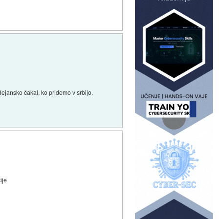
ejansko čakal, ko pridemo v srbijo.
ije