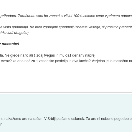
 prihodom. Zaračunan vam bo znesek v višini 100% celotne cene v primeru odpov
na vrsto apartmaja. Ko med zgornjimi apartmaji izberete vašega, si prosimo preberit
lahko tudi drugače)
nastanitvi
la. Ne glede na to ali ti zdaj tvegaš in mu daš denar v naprej.
 evrov? za eno noč za 1 zakonsko posteljo in dva kavča? Verjetno je to mesečna 
 mu nakažemo aro na račun. V Srbiji plačamo ostanek. Za aro ni nobene pogodbe oz
e?