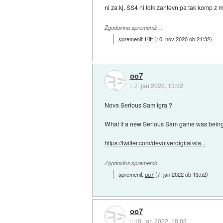
ni za kj, SS4 ni tolk zahtevn pa tak komp z 
Zgodovina sprememb…
spremenil:
Riff
(
10. nov 2020 ob 21:32
)
oo7
::
7. jan 2022, 13:52
Nova Serious Sam igra ?
What if a new Serious Sam game was being
https://twitter.com/devolverdigital/sta...
Zgodovina sprememb…
spremenil:
oo7
(
7. jan 2022 ob 13:52
)
oo7
::
10. jan 2022, 18:03