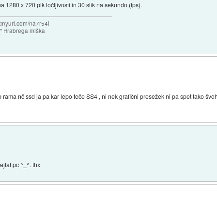
 1280 x 720 pik ločljivosti in 30 slik na sekundo (fps).
/tinyurl.com/na7r54l
e" Hrabrega miška
ama nč ssd ja pa kar lepo teče SS4 , ni nek grafični presežek ni pa spet tako š
jtat pc ^_^. thx