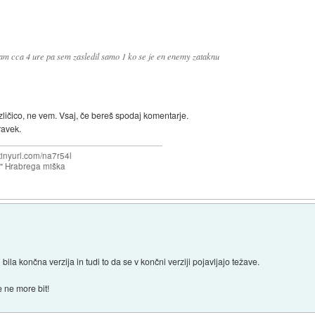
am cca 4 ure pa sem zasledil samo 1 ko se je en enemy zataknu
ličico, ne vem. Vsaj, če bereš spodaj komentarje.
ravek.
/tinyurl.com/na7r54l
e" Hrabrega miška
bila končna verzija in tudi to da se v končni verziji pojavljajo težave.
e ne more bit!