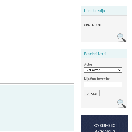
Hitre funkcije
seznam tem
Posebni izpisi
Avtor:
Ključna beseda: