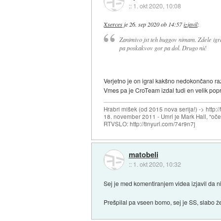
::
1. okt 2020, 10:08
Xserces
je
26. sep 2020 ob 14:57
izjavil
:
Zanimivo jst teh buggov nimam. Zdele igr
pa poskakvov gor pa dol. Drugo nič
Verjetno je on igral kakšno nedokončano raz
Vmes pa je CroTeam izdal tudi en velik pop
Hrabri mišek (od 2015 nova serija!) -> http:/
18. november 2011 - Umrl je Mark Hall, "oč
RTVSLO: http://tinyurl.com/74r9n7j
matobeli
::
1. okt 2020, 10:32
Sej je med komentiranjem videa izjavil da ni 
Prešpilal pa vseen bomo, sej je SS, slabo ž