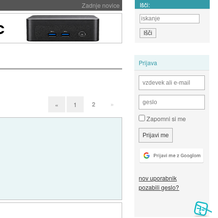
Išči:
Zadnje novice
Prijava
2
»
«
1
Zapomni si me
nov uporabnik
pozabili geslo?