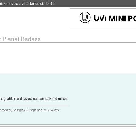
eizkusov zdravil
::
danes ob 12:10
: Planet Badass
a. grafika mal razočara...ampak nič ne de.
bronze, 512gb+250gb ssd m.2 + 2tb