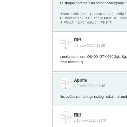
Ta strojna oprema ti bo omogočala igranje na
Hrabri mišek (od 2015 nova serija!) -> http:/
18. november 2011 - Umrl je Mark Hall, "oč
RTVSLO: http://tinyurl.com/74r9n7j
Riff
::
9. nov 2020, 21:25
v mojem primeru: Q8400, GTX 660 2gb, 8gb r
malo razvadil :)
Apofis
::
9. nov 2020, 21:46
No, počas se nabirajo razlogi zakaj mal upde
Riff
::
10. nov 2020, 21:31