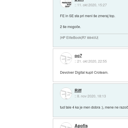
::
11. okt 2020, 15:27
FE in SE sta pri meni še zmeraj top.
2 še mogoče.
|HP EliteBook|R7 8840U|
oo7
::
21. okt 2020, 22:55
Devolver Digital kupil Croteam.
Riff
::
8. nov 2020, 18:13
tud tale 4 ka je men dobra :), mene ne razo
Apofis