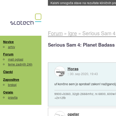
Kalshi omogoča stave na rezultate kliničnih pr
Forum
»
Igre
»
Serious Sam 4
Novice
Serious Sam 4: Planet Badass
arhiv
Forum
mali oglasi
teme zadnjih 24h
Horas
Članki
::
30. sep 2020, 19:43
Zaposlitve
uf končno sem jo sprobal! zakon! nažigancij
brskaj
Ostalo
9900+b360, 32gb 2666mhz, rx 6800, 600w 
pravila
+2x12tb
opeter