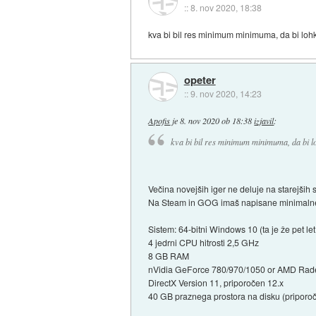
::
8. nov 2020, 18:38
kva bi bil res minimum minimuma, da bi lohk
opeter
::
9. nov 2020, 14:23
Apofis
je
8. nov 2020 ob 18:38
izjavil
:
kva bi bil res minimum minimuma, da bi loh
Večina novejših iger ne deluje na starejših 
Na Steam in GOG imaš napisane minimalne
Sistem: 64-bitni Windows 10 (ta je že pet let 
4 jedrni CPU hitrosti 2,5 GHz
8 GB RAM
nVidia GeForce 780/970/1050 or AMD Ra
DirectX Version 11, priporočen 12.x
40 GB praznega prostora na disku (pripor