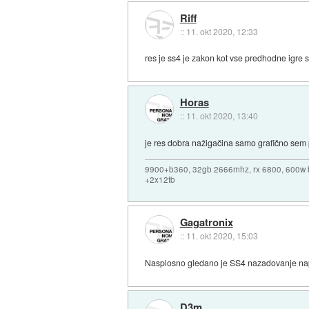
Riff
::
11. okt 2020, 12:33
res je ss4 je zakon kot vse predhodne igre s 
Horas
::
11. okt 2020, 13:40
je res dobra nažigačina samo grafično sem p
9900+b360, 32gb 2666mhz, rx 6800, 600w 
+2x12tb
Gagatronix
::
11. okt 2020, 15:03
Nasplosno gledano je SS4 nazadovanje napra
D3m