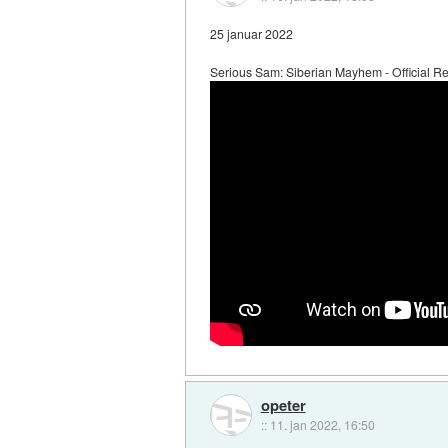
25 januar 2022
Serious Sam: Siberian Mayhem - Official Re
opeter
::
11. jan 2022, 16:50