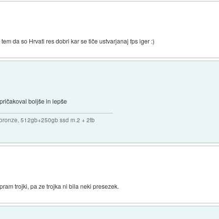
tem da so Hrvati res dobri kar se tiče ustvarjanaj fps iger :)
ričakoval boljše in lepše
bronze, 512gb+250gb ssd m.2 + 2tb
m trojki, pa ze trojka ni bila neki presezek.