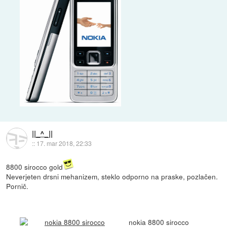
||_^_||
::
17. mar 2018, 22:33
8800 sirocco gold
Neverjeten drsni mehanizem, steklo odporno na praske, pozlačen.
Pornič.
nokia 8800 sirocco