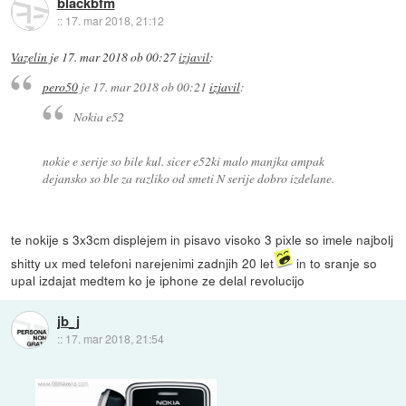
blackbfm
::
17. mar 2018, 21:12
Vazelin
je
17. mar 2018 ob 00:27
izjavil
:
pero50
je
17. mar 2018 ob 00:21
izjavil
:
Nokia e52
nokie e serije so bile kul. sicer e52ki malo manjka ampak
dejansko so ble za razliko od smeti N serije dobro izdelane.
te nokije s 3x3cm displejem in pisavo visoko 3 pixle so imele najbolj
shitty ux med telefoni narejenimi zadnjih 20 let
in to sranje so
upal izdajat medtem ko je iphone ze delal revolucijo
jb_j
::
17. mar 2018, 21:54