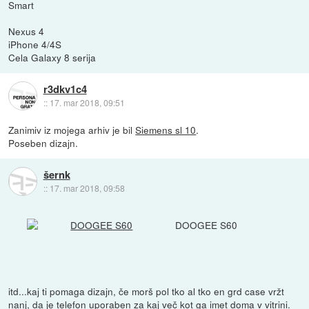
Smart
Nexus 4
iPhone 4/4S
Cela Galaxy 8 serija
r3dkv1c4
::
17. mar 2018, 09:51
Zanimiv iz mojega arhiv je bil
Siemens sl 10
.
Poseben dizajn.
šernk
::
17. mar 2018, 09:58
DOOGEE S60
itd...kaj ti pomaga dizajn, če morš pol tko al tko en grd case vržt
nanj, da je telefon uporaben za kaj več kot ga imet doma v vitrini.