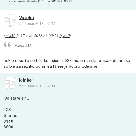
spremenilo:
Vazelin
(
17. mar 2018 ob 00:23
)
Vazelin
::
17. mar 2018, 00:27
pero50
je
17. mar 2018 ob 00:21
izjavil
:
Nokia e52
nokie e serije so bile kul. sicer e52ki malo manjka ampak dejansko
so ble za razliko od smeti N serije dobro izdelane.
klinker
::
17. mar 2018, 09:03
Od starejsih..
T28
Startac
8110
8800