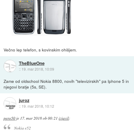
Večno lep telefon, s kovinskim ohišjem.
TheBlueOne
::
19. mar 2018, 10:09
Zame od oldschool Nokia 8800, novih "televizirskih" pa Iphone 5 in
njegovi bratje (5s, SE).
juroz
::
19. mar 2018, 10:12
pero50
je
17. mar 2018 ob 00:21
izjavil
:
Nokia e52