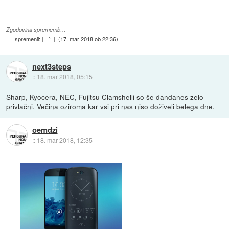
Zgodovina sprememb…
spremenil:
||_^_||
(
17. mar 2018 ob 22:36
)
next3steps
::
18. mar 2018, 05:15
Sharp, Kyocera, NEC, Fujitsu Clamshelli so še dandanes zelo
privlačni. Večina oziroma kar vsi pri nas niso doživeli belega dne.
oemdzi
::
18. mar 2018, 12:35