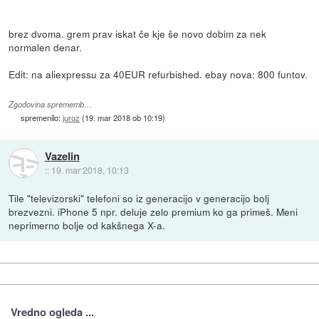
brez dvoma. grem prav iskat če kje še novo dobim za nek
normalen denar.
Edit: na aliexpressu za 40EUR refurbished. ebay nova: 800 funtov.
Zgodovina sprememb…
spremenilo:
juroz
(
19. mar 2018 ob 10:19
)
Vazelin
::
19. mar 2018, 10:13
Tile "televizorski" telefoni so iz generacijo v generacijo bolj
brezvezni. iPhone 5 npr. deluje zelo premium ko ga primeš. Meni
neprimerno bolje od kakšnega X-a.
Vredno ogleda ...