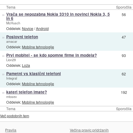
Tema
Sporočila
»
Vrača se nepozabna Nokia 3310 in novinci Nokia 3, 5
56
in 6
McHusch
Oddelek:
Novice
/
Android
»
Poslovni telefon
47
amacar
Oddelek:
Mobilne tehnologije
»
Prvi mobitel - se kdo spomne firme in modela?
93
Lion29
Oddelek:
Loža
»
Pametni vs klasični telefoni
62
Integral
Oddelek:
Mobilne tehnologije
»
kateri telefon imate?
192
mtosev
Oddelek:
Mobilne tehnologije
Tema
Sporočila
Več podobnih tem
Pravila
Večina pravic pridržanih