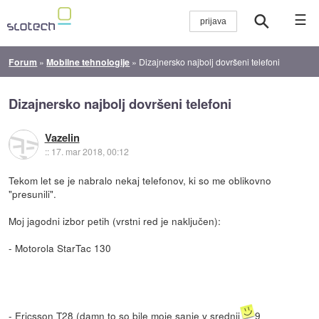
☰
Forum
»
Mobilne tehnologije
»
Dizajnersko najbolj dovršeni telefoni
Dizajnersko najbolj dovršeni telefoni
Vazelin
::
17. mar 2018, 00:12
Tekom let se je nabralo nekaj telefonov, ki so me oblikovno
"presunili".
Moj jagodni izbor petih (vrstni red je naključen):
- Motorola StarTac 130
- Ericsson T28 (damn to so bile moje sanje v srednji
9