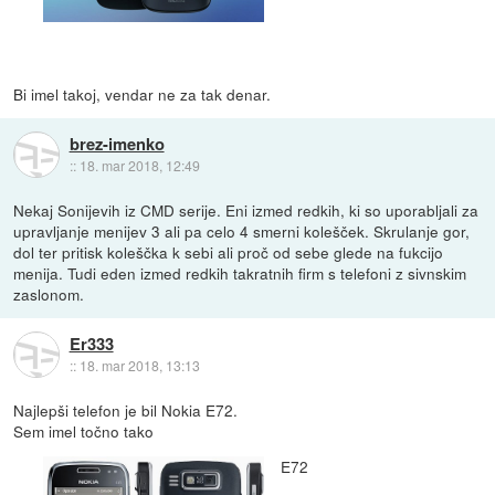
Bi imel takoj, vendar ne za tak denar.
brez-imenko
::
18. mar 2018, 12:49
Nekaj Sonijevih iz CMD serije. Eni izmed redkih, ki so uporabljali za
upravljanje menijev 3 ali pa celo 4 smerni kolešček. Skrulanje gor,
dol ter pritisk koleščka k sebi ali proč od sebe glede na fukcijo
menija. Tudi eden izmed redkih takratnih firm s telefoni z sivnskim
zaslonom.
Er333
::
18. mar 2018, 13:13
Najlepši telefon je bil Nokia E72.
Sem imel točno tako
E72