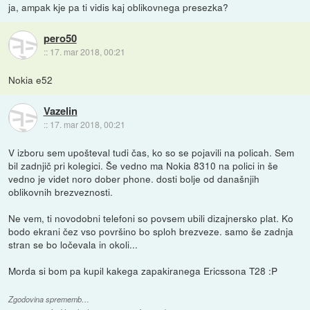
ja, ampak kje pa ti vidis kaj oblikovnega presezka?
pero50
::
17. mar 2018, 00:21
Nokia e52
Vazelin
::
17. mar 2018, 00:21
V izboru sem upošteval tudi čas, ko so se pojavili na policah. Sem
bil zadnjič pri kolegici. Še vedno ma Nokia 8310 na polici in še
vedno je videt noro dober phone. dosti bolje od današnjih
oblikovnih brezveznosti.
Ne vem, ti novodobni telefoni so povsem ubili dizajnersko plat. Ko
bodo ekrani čez vso površino bo sploh brezveze. samo še zadnja
stran se bo ločevala in okoli...
Morda si bom pa kupil kakega zapakiranega Ericssona T28 :P
Zgodovina sprememb…