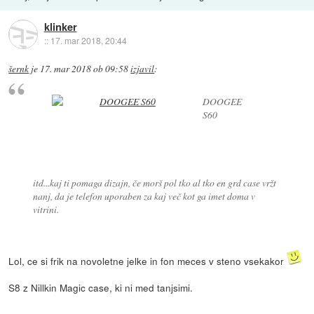
klinker
::
17. mar 2018, 20:44
šernk
je
17. mar 2018 ob 09:58
izjavil
:
DOOGEE
S60
itd...kaj ti pomaga dizajn, če morš pol tko al tko en grd case vržt
nanj, da je telefon uporaben za kaj več kot ga imet doma v
vitrini.
Lol, ce si frik na novoletne jelke in fon meces v steno vsekakor
S8 z Nillkin Magic case, ki ni med tanjsimi.