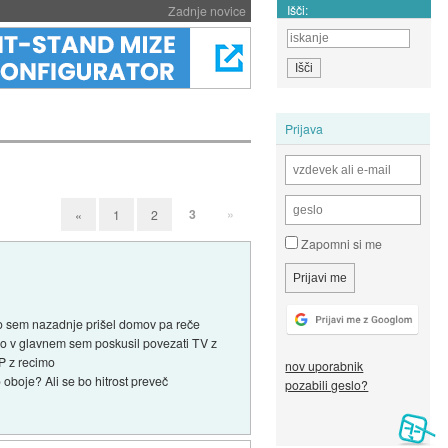
Išči:
Zadnje novice
Prijava
3
»
«
1
2
Zapomni si me
 ko sem nazadnje prišel domov pa reče
 No v glavnem sem poskusil povezati TV z
TP z recimo
nov uporabnik
boje? Ali se bo hitrost preveč
pozabili geslo?