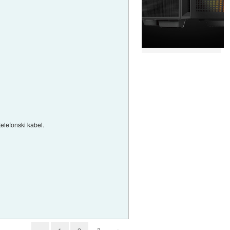
telefonski kabel.
3
»