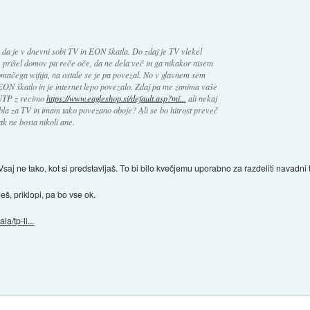
 da je v dnevni sobi TV in EON škatla. Do zdaj je TV vlekel
e prišel domov pa reče oče, da ne dela več in ga nikakor nisem
omačega wifija, na ostale se je pa povezal. No v glavnem sem
EON škatlo in je internet lepo povezalo. Zdaj pa me zanima vaše
 UTP z recimo
https://www.eagleshop.si/default.asp?mi...
ali nekaj
 za TV in imam tako povezano oboje? Ali se bo hitrost preveč
ak ne bosta nikoli ane.
Vsaj ne tako, kot si predstavljaš. To bi bilo kvečjemu uporabno za razdeliti navadni 
eš, priklopi, pa bo vse ok.
a/tp-li...