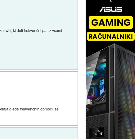
ot wifi, ki deli frekvenčni pas z vsemi
onodaja glede frekvenčnih območij se