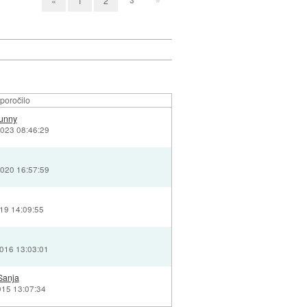
«
1
2
poročilo
sunny
2023 08:46:29
2020 16:57:59
019 14:09:55
2016 13:03:01
anja
015 13:07:34