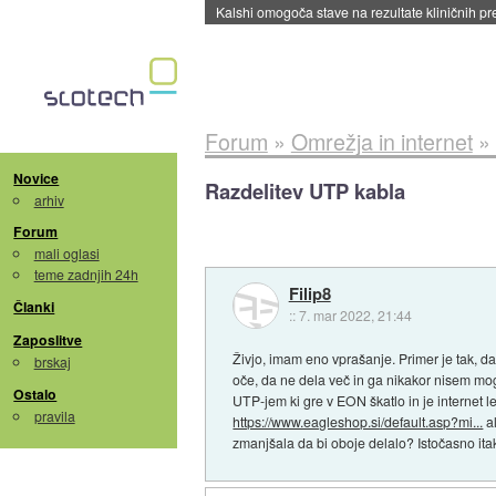
Kalshi omogoča stave na rezultate kliničnih pr
Forum
»
Omrežja in internet
»
Novice
Razdelitev UTP kabla
arhiv
Forum
mali oglasi
teme zadnjih 24h
Filip8
Članki
::
7. mar 2022, 21:44
Zaposlitve
Živjo, imam eno vprašanje. Primer je tak, d
brskaj
oče, da ne dela več in ga nikakor nisem mog
Ostalo
UTP-jem ki gre v EON škatlo in je internet
pravila
https://www.eagleshop.si/default.asp?mi...
al
zmanjšala da bi oboje delalo? Istočasno itak