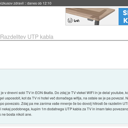
eizkusov zdravil
::
danes ob 12:10
Razdelitev UTP kabla
a je v dnevni sobi TV in EON škatla. Do zdaj je TV vlekel WIFI in je delal youtube,
el usposobit, kot da TV ni hotel več domačega wifija, na ostale se je pa povezal.
 lepo povezalo. Zdaj pa me zanima vaše mnenje če bo dovolj hitrosti če razdelim U
i nekaj podobnega, kupim 1m dodatnega UTP kabla za TV in imam tako povezano o
 ne bosta nikoli ane.