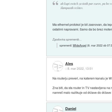
ah kupi switch za tistih par eurov, pa bo v
šlampastih rešitev.
Ma ethernet protokol je bil zasnovan, da lepo
ostalimi napravami. Samo da bo brez moten
Zgodovina sprememb…
spremenil:
WhiteAngel
(
8. mar 2022 ob 07:
Ales
::
8. mar 2022, 13:51
Na routerju preveri, na katerem kanalu je W
Zna biti, da sta router in TV nastavljena na 
namreč malo razlikuje od države do države i
Daniel