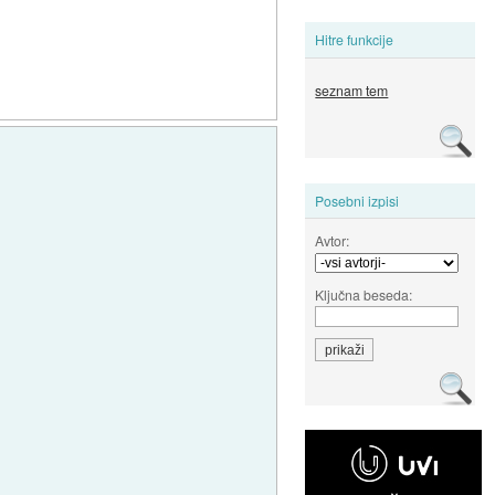
Hitre funkcije
seznam tem
Posebni izpisi
Avtor:
Ključna beseda: