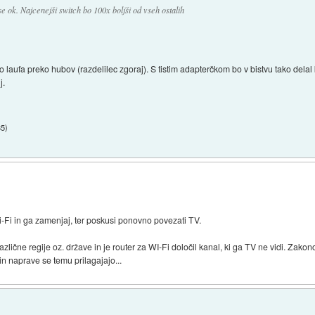
se ok. Najcenejši switch bo 100x boljši od vseh ostalih
 laufa preko hubov (razdelilec zgoraj). S tistim adapterčkom bo v bistvu tako delal k
j.
35
)
i-Fi in ga zamenjaj, ter poskusi ponovno povezati TV.
različne regije oz. države in je router za WI-Fi določil kanal, ki ga TV ne vidi. Zak
n naprave se temu prilagajajo...