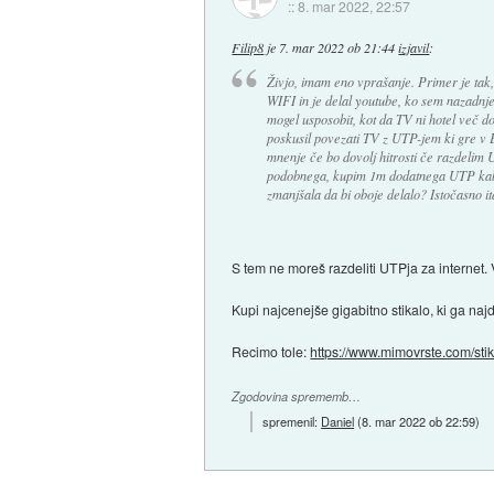
::
8. mar 2022, 22:57
Filip8
je
7. mar 2022 ob 21:44
izjavil
:
Živjo, imam eno vprašanje. Primer je tak,
WIFI in je delal youtube, ko sem nazadnj
mogel usposobit, kot da TV ni hotel več d
poskusil povezati TV z UTP-jem ki gre v 
mnenje če bo dovolj hitrosti če razdelim
podobnega, kupim 1m dodatnega UTP kabla
zmanjšala da bi oboje delalo? Istočasno it
S tem ne moreš razdeliti UTPja za internet. 
Kupi najcenejše gigabitno stikalo, ki ga najd
Recimo tole:
https://www.mimovrste.com/stikal
Zgodovina sprememb…
spremenil:
Daniel
(
8. mar 2022 ob 22:59
)