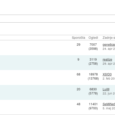
Sporočila
Ogledi
Zadnje s
29
7007
genetic
(3598)
24. apr 
9
3119
realize
(2758)
29. apr 
68
18978
XS!D3
(13768)
2. feb 2
20
6830
LuiIII
(5778)
22. jun 
48
11401
SeMiNeS
(9700)
5. maj 2