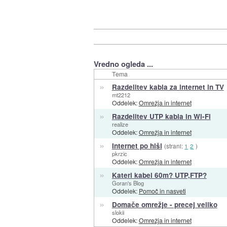
Vredno ogleda ...
Tema
»
Razdelitev kabla za internet in TV
mt2212
Oddelek:
Omrežja in internet
»
Razdelitev UTP kabla in Wi-Fi
realize
Oddelek:
Omrežja in internet
»
Internet po hiši
(strani:
1
2
)
pkrzic
Oddelek:
Omrežja in internet
»
Kateri kabel 60m? UTP,FTP?
Goran's Blog
Oddelek:
Pomoč in nasveti
»
Domače omrežje - precej veliko
slokii
Oddelek:
Omrežja in internet