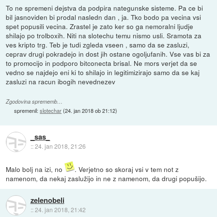
To ne spremeni dejstva da podpira nategunske sisteme. Pa ce bi
bil jasnoviden bi prodal nasledn dan , ja. Tko bodo pa vecina vsi
spet popusili vecina. Zrastel je zato ker so ga nemoralni ljudje
shilajo po trolboxih. Niti na slotechu temu nismo usli. Sramota za
ves kripto trg. Teb je tudi zgleda vseen , samo da se zasluzi,
ceprav drugi pokradejo in dost jih ostane ogoljufanih. Vse vas bi za
to promocijo in podporo bitconecta brisal. Ne mors verjet da se
vedno se najdejo eni ki to shilajo in legitimizirajo samo da se kaj
zasluzi na racun ibogih nevednezev
Zgodovina sprememb…
spremenil:
slotechar
(
24. jan 2018 ob 21:12
)
_sas_
::
24. jan 2018, 21:26
Malo bolj na izi, no
. Verjetno so skoraj vsi v tem not z
namenom, da nekaj zaslužijo in ne z namenom, da drugi popušijo.
zelenobeli
::
24. jan 2018, 21:42