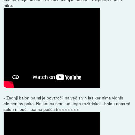
hitro.
- Zadnji balon pa mi je povzročil največ sivih las ker nima vidnih
elementov poka. Na koncu sem tudi tega razkrinkal...balon namreč
sploh ni počil...samo pušča frrrrrrrrrrrrrrr