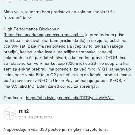
Mato velja, le tokrat bom predstavu en coin na zaenkrat še
"neznani" borzi.
High Performance Blockchain
(
https://coinmarketcap.com/currencies/hi...
je pred tednom prišel
na Bibox in doživel hiter bum (mislim da 6x) in se zjutraj ustalil na
cca 90k sat. Baje ima res potenciala (čeprav to itak za vsakega
pravijo), ker bo lahko izvajal na milijone transakcij v nekaj
sekundah, je še par dobrih stvari, a kot vedno pravim DYOR. Ima
že relativno kar velik market cap (320 mio) ob 28 mio supply, a kar
sem za enkrat prebral, ima potencial za več mlrd. V Q1 nameravajo
izdati neke vrste Beto, v Q2 pa tudi mislim da končni produkt. Imajo
pa že povezavo z NEO in Union Pay, primerjajo ga pa z $EOS, ki
ima 9,5 mlrd MC. Eden izmed coinov za spremljati.
Roadmap -
https://pbs.twimg.com/media/DTRfymUVMAA...
run2
::
13. jan 2018, 23:50
Napovedujem vsaj 333 postov jutri v glavni crypto temi.