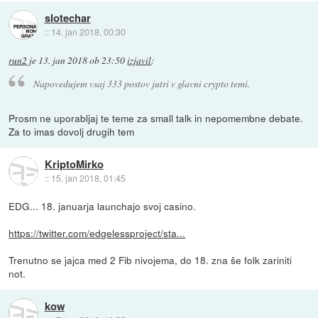
slotechar
::
14. jan 2018, 00:30
run2
je
13. jan 2018 ob 23:50
izjavil
:
Napovedujem vsaj 333 postov jutri v glavni crypto temi.
Prosm ne uporabljaj te teme za small talk in nepomembne debate.
Za to imas dovolj drugih tem
KriptoMirko
::
15. jan 2018, 01:45
EDG... 18. januarja launchajo svoj casino.
https://twitter.com/edgelessproject/sta...
Trenutno se jajca med 2 Fib nivojema, do 18. zna še folk zariniti
not.
kow