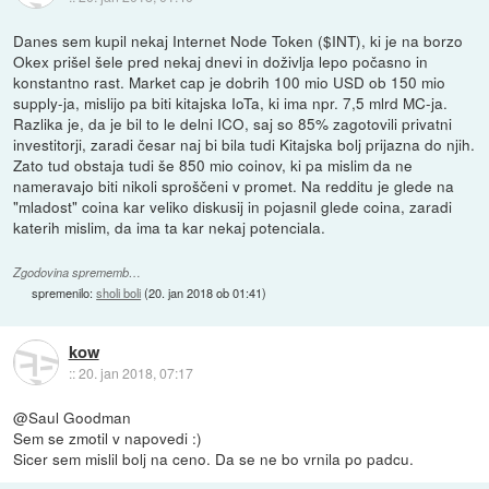
Danes sem kupil nekaj Internet Node Token ($INT), ki je na borzo
Okex prišel šele pred nekaj dnevi in doživlja lepo počasno in
konstantno rast. Market cap je dobrih 100 mio USD ob 150 mio
supply-ja, mislijo pa biti kitajska IoTa, ki ima npr. 7,5 mlrd MC-ja.
Razlika je, da je bil to le delni ICO, saj so 85% zagotovili privatni
investitorji, zaradi česar naj bi bila tudi Kitajska bolj prijazna do njih.
Zato tud obstaja tudi še 850 mio coinov, ki pa mislim da ne
nameravajo biti nikoli sproščeni v promet. Na redditu je glede na
"mladost" coina kar veliko diskusij in pojasnil glede coina, zaradi
katerih mislim, da ima ta kar nekaj potenciala.
Zgodovina sprememb…
spremenilo:
sholi boli
(
20. jan 2018 ob 01:41
)
kow
::
20. jan 2018, 07:17
@Saul Goodman
Sem se zmotil v napovedi :)
Sicer sem mislil bolj na ceno. Da se ne bo vrnila po padcu.