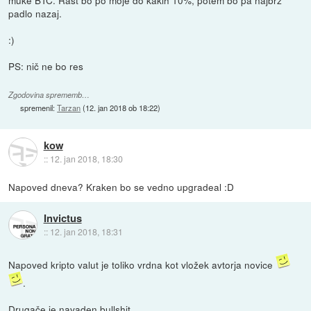
padlo nazaj.
:)
PS: nič ne bo res
Zgodovina sprememb…
spremenil:
Tarzan
(
12. jan 2018 ob 18:22
)
kow
::
12. jan 2018, 18:30
Napoved dneva? Kraken bo se vedno upgradeal :D
Invictus
::
12. jan 2018, 18:31
Napoved kripto valut je toliko vrdna kot vložek avtorja novice
.
Drugače je navaden bullshit...