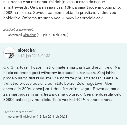
smartcash v smart denarnici dobijo vsak mesec dolocene
smartrewards. Ce pa jih imas vsaj 10k pa smartnode in dobis prib.
500$ na mesec. Seveda pa mors holdat in prakticno vedno vec
holderjev. Oziroma trenutno vec kupcev kot prodajalcev.
Zgodovina sprememb…
spremenil:
slotechar
(
13. jan 2018 ob 00:50
)
slotechar
::
13. jan 2018, 04:32
Ok. Smartcash Pozor! Tisti ki imate smartcash za dnevni trejd. Na
hitbtc so onemogocli withdraw in deposit smartcash. Zdaj lahko
prodajo samo tisti ki so imeli na borzi ze prej smartcash. Cena je
trenutno prevec odvisna od hitbtc borze. Zelo negotovo. Men
osebno je 300% dovolj za 1 dan. Ne zelim tvegat. Razen ce mate
za smartnodes in smartrewards na dolgi rok. Cena je dosegla celo
30000 satoshijev na hitbtc. To je vec kot 400% v enem dnevu
Zgodovina sprememb…
spremenil:
slotechar
(
13. jan 2018 ob 04:36
)