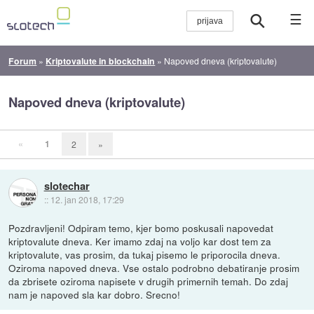
☰
Forum
»
Kriptovalute in blockchain
»
Napoved dneva (kriptovalute)
Napoved dneva (kriptovalute)
«
1
2
»
slotechar
::
12. jan 2018, 17:29
Pozdravljeni! Odpiram temo, kjer bomo poskusali napovedat
kriptovalute dneva. Ker imamo zdaj na voljo kar dost tem za
kriptovalute, vas prosim, da tukaj pisemo le priporocila dneva.
Oziroma napoved dneva. Vse ostalo podrobno debatiranje prosim
da zbrisete oziroma napisete v drugih primernih temah. Do zdaj
nam je napoved sla kar dobro. Srecno!