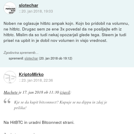
slotechar
::
20. jan 2018, 19:03
Noben ne oglasuje hitbtc ampak kojn. Kojn bo pridobil na volumnu,
ne hitbtc. Drugac sem ze ene 3x povedal da ne posiljajte eth iz
hitbtc. Mislim da so tudi nekaj opozarjali glede tega. Steem je tudi
prisel na upbit in je dobil nov volumen in visjo vrednost.
Zgodovina sprememb…
spremenil:
slotechar
(
20. jan 2018 ob 19:12
)
KriptoMirko
::
23. jan 2018, 22:36
Machete
je
17. jan 2018 ob 11:30
izjavil
:
Kje se da kupit bitconnect? Kupuje se na dippu in zdaj je
prilika!
Na HitBTC in uradni Bitconnect strani.