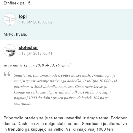
Ethfinex pa 15.
fopi
::
13. jan 2018, 00:02
Mirko, hvala.
slotechar
::
13. jan 2018, 00:41
slotechar
je
12. jan 2018 ob 13:16
izjavil
:
Smartcash. Ima smartnodes. Podobno kot dash. Trenutno pa je
cenejsi za ustvarjanje pasivnega dohodka. Priblizno 10.000 usd
potrebno za 500$ dohodka na mesec. Cena raste ker se ga
kupuje na velko zarad pasivnih dohodkov. Potrebno je kupit
najmanj 1000 da dobis zraven pasiven dohodek. 10k pa za
smartnode
Priporocilo preden se je ta tema ustvarila! Iz druge teme. Podoben
dashu. Dash ima zelo dolgo stabilno rast. Smartcash je alternativa
in trenutno ga kupujejo na velko. Vsi ki imajo vsaj 1000 teh