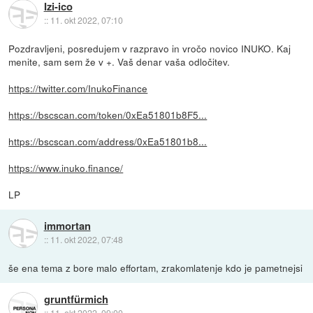
Izi-ico
::
11. okt 2022, 07:10
Pozdravljeni, posredujem v razpravo in vročo novico INUKO. Kaj
menite, sam sem že v +. Vaš denar vaša odločitev.
https://twitter.com/InukoFinance
https://bscscan.com/token/0xEa51801b8F5...
https://bscscan.com/address/0xEa51801b8...
https://www.inuko.finance/
LP
immortan
::
11. okt 2022, 07:48
še ena tema z bore malo effortam, zrakomlatenje kdo je pametnejsi
gruntfürmich
::
11. okt 2022, 09:00