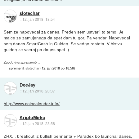
slotechar
::
12. jan 2018, 18:54
Sem ze napovedal za danes. Preden sem ustvaril to temo. Je
malce ze zamujenega da spet dam tu gor. Pa vendar. Napovedal
sem danes SmartCash in Gulden. Se vedno rasteta. V bistvu
gulden ze vceraj pa danes spet :)
Zgodovina sprememb…
spremenil:
slotechar
(
12. jan 2018 ob 18:56
)
DeeJay
::
12. jan 2018, 20:37
http://www.coincalendar.info/
KriptoMirko
::
12. jan 2018, 23:58
ZRX... breakout iz bullish pennanta + Paradex bo launchal danes,