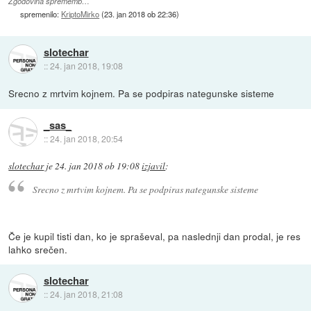
Zgodovina sprememb…
spremenilo:
KriptoMirko
(
23. jan 2018 ob 22:36
)
slotechar
::
24. jan 2018, 19:08
Srecno z mrtvim kojnem. Pa se podpiras nategunske sisteme
_sas_
::
24. jan 2018, 20:54
slotechar
je
24. jan 2018 ob 19:08
izjavil
:
Srecno z mrtvim kojnem. Pa se podpiras nategunske sisteme
Če je kupil tisti dan, ko je spraševal, pa naslednji dan prodal, je res
lahko srečen.
slotechar
::
24. jan 2018, 21:08