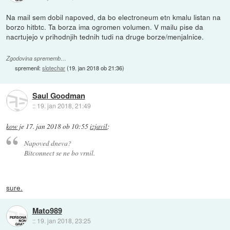
Na mail sem dobil napoved, da bo electroneum etn kmalu listan na
borzo hitbtc. Ta borza ima ogromen volumen. V mailu pise da
nacrtujejo v prihodnjih tednih tudi na druge borze/menjalnice.
Zgodovina sprememb…
spremenil:
slotechar
(
19. jan 2018 ob 21:36
)
Saul Goodman
::
19. jan 2018, 21:49
kow
je
17. jan 2018 ob 10:55
izjavil
:
Napoved dneva?
Bitconnect se ne bo vrnil.
sure.
Mato989
::
19. jan 2018, 23:25