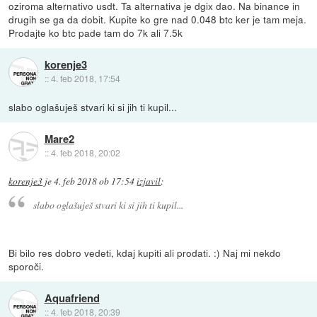
oziroma alternativo usdt. Ta alternativa je dgix dao. Na binance in
drugih se ga da dobit. Kupite ko gre nad 0.048 btc ker je tam meja.
Prodajte ko btc pade tam do 7k ali 7.5k
korenje3
::
4. feb 2018, 17:54
slabo oglašuješ stvari ki si jih ti kupil...
Mare2
::
4. feb 2018, 20:02
korenje3
je
4. feb 2018 ob 17:54
izjavil
:
slabo oglašuješ stvari ki si jih ti kupil...
Bi bilo res dobro vedeti, kdaj kupiti ali prodati. :) Naj mi nekdo
sporoči.
Aquafriend
::
4. feb 2018, 20:39