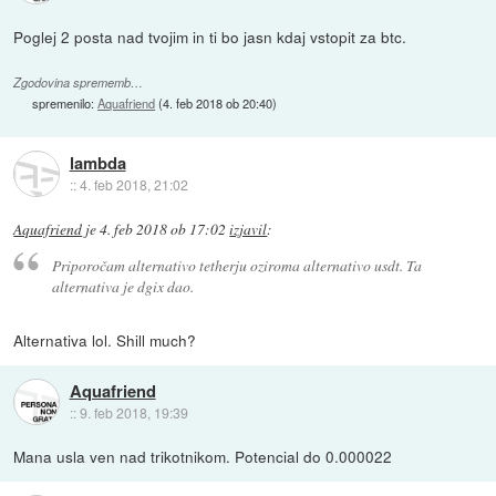
Poglej 2 posta nad tvojim in ti bo jasn kdaj vstopit za btc.
Zgodovina sprememb…
spremenilo:
Aquafriend
(
4. feb 2018 ob 20:40
)
lambda
::
4. feb 2018, 21:02
Aquafriend
je
4. feb 2018 ob 17:02
izjavil
:
Priporočam alternativo tetherju oziroma alternativo usdt. Ta
alternativa je dgix dao.
Alternativa lol. Shill much?
Aquafriend
::
9. feb 2018, 19:39
Mana usla ven nad trikotnikom. Potencial do 0.000022