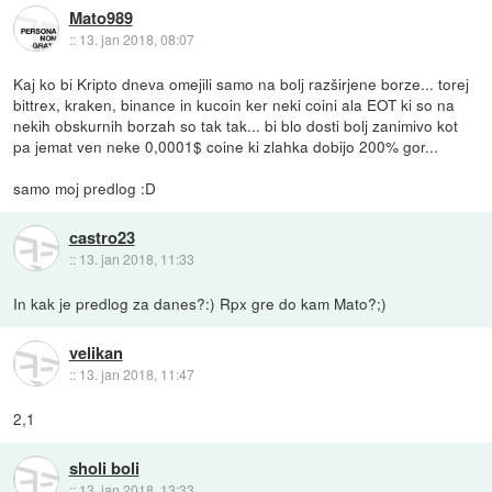
Mato989
::
13. jan 2018, 08:07
Kaj ko bi Kripto dneva omejili samo na bolj razširjene borze... torej
bittrex, kraken, binance in kucoin ker neki coini ala EOT ki so na
nekih obskurnih borzah so tak tak... bi blo dosti bolj zanimivo kot
pa jemat ven neke 0,0001$ coine ki zlahka dobijo 200% gor...
samo moj predlog :D
castro23
::
13. jan 2018, 11:33
In kak je predlog za danes?:) Rpx gre do kam Mato?;)
velikan
::
13. jan 2018, 11:47
2,1
sholi boli
::
13. jan 2018, 13:33