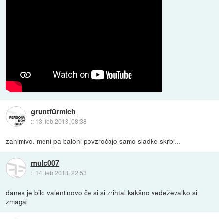
gruntfürmich
::
13. feb 2018, 08:38
zanimivo. meni pa baloni povzročajo samo sladke skrbi...
mulc007
::
14. feb 2018, 22:53
danes je bilo valentinovo če si si zrihtal kakšno vedeževalko si
zmagal