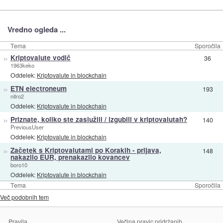
Vredno ogleda ...
Tema
Sporočila
»
Kriptovalute vodič
36
1963keko
Oddelek:
Kriptovalute in blockchain
»
ETN electroneum
193
nitro2
Oddelek:
Kriptovalute in blockchain
»
Priznate, koliko ste zaslužili / izgubili v kriptovalutah?
140
PreviousUser
Oddelek:
Kriptovalute in blockchain
»
Začetek s Kriptovalutami po Korakih - prijava,
148
nakazilo EUR, prenakazilo kovancev
boro10
Oddelek:
Kriptovalute in blockchain
Tema
Sporočila
Več podobnih tem
Pravila
Večina pravic pridržanih