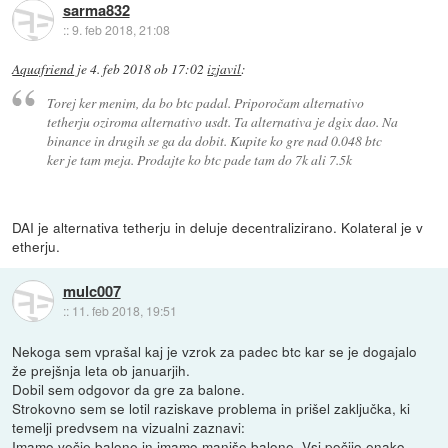
sarma832
::
9. feb 2018, 21:08
Aquafriend
je
4. feb 2018 ob 17:02
izjavil
:
Torej ker menim, da bo btc padal. Priporočam alternativo
tetherju oziroma alternativo usdt. Ta alternativa je dgix dao. Na
binance in drugih se ga da dobit. Kupite ko gre nad 0.048 btc
ker je tam meja. Prodajte ko btc pade tam do 7k ali 7.5k
DAI je alternativa tetherju in deluje decentralizirano. Kolateral je v
etherju.
mulc007
::
11. feb 2018, 19:51
Nekoga sem vprašal kaj je vzrok za padec btc kar se je dogajalo
že prejšnja leta ob januarjih.
Dobil sem odgovor da gre za balone.
Strokovno sem se lotil raziskave problema in prišel zaključka, ki
temelji predvsem na vizualni zaznavi:
Imamo večje balone in imamo manjše balone. Vsi počijo enako