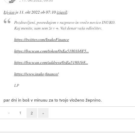
Izi-ico
je
11. okt 2022 ob 07:10
izjavil
:
Pozdravljeni, posredujem v razpravo in vročo novico INUKO.
Kaj menite, sam sem že v +. Vaš denar vaša odločitev.
https://twitter.com/InukoFinance
https://bscscan.com/token/0xEa51801b8F5...
https://bscscan.com/address/0xEa51801b8...
https://www.inuko.finance/
LP
par dni in boš v minusu za to tvojo vloženo žepnino.
«
1
2
»