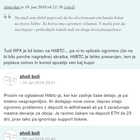
slotechar
je
19. jan 2018 ob 21:36
izjavil
:
Na mail sem dobil napoved, da bo electroneum etn kmalu listan
na borzo hitbtc. Ta borza ima ogromen volumen. V mailu pise da
nacrtujejo v prihodnjih tednih tudi na druge borze/menjalnice.
Tudi RPX je bil listan na HitBTC... pa ni to vplivalo ogromno (če ne
bi bilo porche nagradne) skratka, HitBTC je lahko precenjen, tam je
poplava coinov in komot spustijo ven kaj kupci
sholi boli
::
19. jan 2018, 23:31
Prosim ne oglaševat Hitbtc-ja, ker kar zadnje čase delajo, je pa
totalno nesprejemljivo. Kr dodajajo nove coine, čeprav imajo
ogromno problemov z depoziti in withdrawali ali pa ti zaračunajo
mastne denarje za oboje. Js recimo čakam na depozit ETH že 23
dni, prav tako pa ignorirajo support tickete.
sholi boli
::
20. jan 2018, 01:40