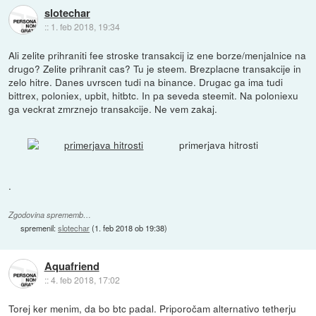
slotechar
::
1. feb 2018, 19:34
Ali zelite prihraniti fee stroske transakcij iz ene borze/menjalnice na
drugo? Zelite prihranit cas? Tu je steem. Brezplacne transakcije in
zelo hitre. Danes uvrscen tudi na binance. Drugac ga ima tudi
bittrex, poloniex, upbit, hitbtc. In pa seveda steemit. Na poloniexu
ga veckrat zmrznejo transakcije. Ne vem zakaj.
primerjava hitrosti
.
Zgodovina sprememb…
spremenil:
slotechar
(
1. feb 2018 ob 19:38
)
Aquafriend
::
4. feb 2018, 17:02
Torej ker menim, da bo btc padal. Priporočam alternativo tetherju