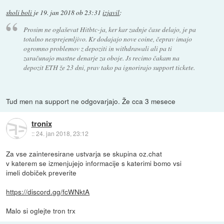
sholi boli
je
19. jan 2018 ob 23:31
izjavil
:
Prosim ne oglaševat Hitbtc-ja, ker kar zadnje čase delajo, je pa
totalno nesprejemljivo. Kr dodajajo nove coine, čeprav imajo
ogromno problemov z depoziti in withdrawali ali pa ti
zaračunajo mastne denarje za oboje. Js recimo čakam na
depozit ETH že 23 dni, prav tako pa ignorirajo support tickete.
Tud men na support ne odgovarjajo. Že cca 3 mesece
tronix
::
24. jan 2018, 23:12
Za vse zainteresirane ustvarja se skupina oz.chat
v katerem se izmenjujejo informacije s katerimi bomo vsi
imeli dobiček preverite
https://discord.gg/fcWNktA
Malo si oglejte tron trx