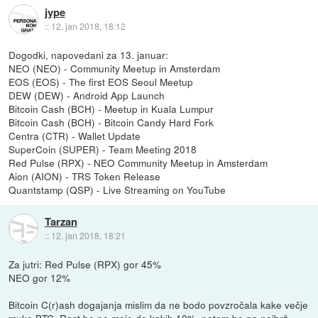
jype
::
12. jan 2018, 18:12
Dogodki, napovedani za 13. januar:
NEO (NEO) - Community Meetup in Amsterdam
EOS (EOS) - The first EOS Seoul Meetup
DEW (DEW) - Android App Launch
Bitcoin Cash (BCH) - Meetup in Kuala Lumpur
Bitcoin Cash (BCH) - Bitcoin Candy Hard Fork
Centra (CTR) - Wallet Update
SuperCoin (SUPER) - Team Meeting 2018
Red Pulse (RPX) - NEO Community Meetup in Amsterdam
Aion (AION) - TRS Token Release
Quantstamp (QSP) - Live Streaming on YouTube
Tarzan
::
12. jan 2018, 18:21
Za jutri: Red Pulse (RPX) gor 45%
NEO gor 12%
Bitcoin C(r)ash dogajanja mislim da ne bodo povzročala kake večje
muke BTC. Rast bo po moje do kakih 10%, potem bo pa najbrž