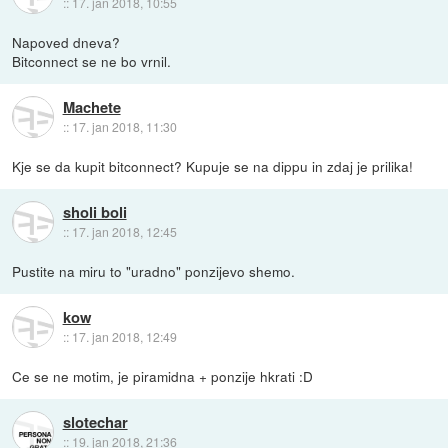
::
17. jan 2018, 10:55
Napoved dneva?
Bitconnect se ne bo vrnil.
Machete
::
17. jan 2018, 11:30
Kje se da kupit bitconnect? Kupuje se na dippu in zdaj je prilika!
sholi boli
::
17. jan 2018, 12:45
Pustite na miru to "uradno" ponzijevo shemo.
kow
::
17. jan 2018, 12:49
Ce se ne motim, je piramidna + ponzije hkrati :D
slotechar
::
19. jan 2018, 21:36