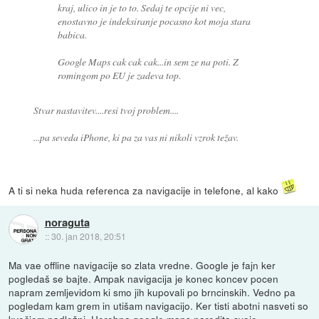
kraj, ulico in je to to. Sedaj te opcije ni vec,
enostavno je indeksiranje pocasno kot moja stara
babica.
Google Maps cak cak cak...in sem ze na poti. Z
romingom po EU je zadeva top.
Stvar nastavitev....resi tvoj problem....
...pa seveda iPhone, ki pa za vas ni nikoli vzrok težav.
A ti si neka huda referenca za navigacije in telefone, al kako
noraguta
::
30. jan 2018, 20:51
Ma vae offline navigacije so zlata vredne. Google je fajn ker
pogledaš se bajte. Ampak navigacija je konec koncev pocen
napram zemljevidom ki smo jih kupovali po brncinskih. Vedno pa
pogledam kam grem in utišam navigacijo. Ker tisti abotni nasveti so
kvečjem nadležni. Herebpa google maps naredita svoje.