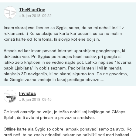
TheBlueOne
::
9. jan 2018, 09:22
Imam skoraj vse licence za Sygic, samo, da so mi nehali teziti z
reklamami. :) Ko so akcije so karte kar poceni, ce se ne motim
koristi karte od Tom toma, ki slovijo kot ene boljsih.
Ampak od kar imam povsod Internet uporabljam googlemaps, ki
deklasira vse. Pri Sygicu potrebujes tocni naslov, pri googlo si
lahko zelo kripticen in se vedno najde pot. Lahko napises "Tovarna
papir Ljubljana" in dobis seznam. Pac brilianten HMI in menda
planirajo 3D navigacijo, ki bo skoraj sigurno top. Da ne govorimo,
da Google zazna zastoje in takoj predlaga obvoze....
Invictus
::
9. jan 2018, 09:45
Če imaš omrežje na voljo, je težko dobiti kaj boljšega od GMaps.
Sploh, če ti avto ni primarno prevozno sredstvo.
Offline karte ala Sygic so dobre, ampak ponavadi samo za avto. Ko
greš peš, te ne znajo pripeljati nekam po najbližji poti med bajtami.