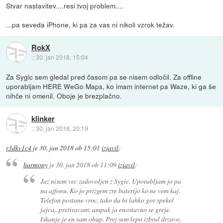
Stvar nastavitev....resi tvoj problem....
...pa seveda iPhone, ki pa za vas ni nikoli vzrok težav.
RokX
::
30. jan 2018, 15:04
Za Sygic sem gledal pred časom pa se nisem odločil. Za offline
uporabljam HERE WeGo Maps, ko imam internet pa Waze, ki ga še
nihče ni omenil. Oboje je brezplačno.
klinker
::
30. jan 2018, 20:19
r3dkv1c4
je
30. jan 2018 ob 15:01
izjavil
:
harmony
je
30. jan 2018 ob 11:09
izjavil
:
Jaz nisem vec zadovoljen z Sygic. Uporabljam jo pa
na ajfonu. Ko jo prizgem zre baterijo ko ne vem kaj.
Telefon postane vroc, tako da bi lahko gor spekel
jajca...pretiravam, ampak ja enostavno se greje.
Iskanje je en sam obup. Prej sem lepo izbral drzavo,