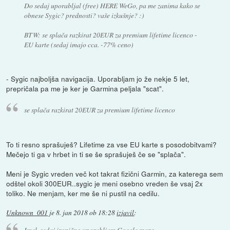
Do sedaj uporabljal (free) HERE WeGo, pa me zanima kako se
obnese Sygic? prednosti? vaše izkušnje? :)
BTW: se splača razkirat 20EUR za premium lifetime licenco -
EU karte (sedaj imajo cca. -77% ceno)
- Sygic najboljša navigacija. Uporabljam jo že nekje 5 let,
prepričala pa me je ker je Garmina peljala "scat".
se splača razkirat 20EUR za premium lifetime licenco
To ti resno sprašuješ? Lifetime za vse EU karte s posodobitvami?
Mečejo ti ga v hrbet in ti se še sprašuješ če se "splača".
Meni je Sygic vreden več kot takrat fizični Garmin, za katerega sem
odštel okoli 300EUR..sygic je meni osebno vreden še vsaj 2x
toliko. Ne menjam, ker me še ni pustil na cedilu.
Unknown_001
je
8. jan 2018 ob 18:28
izjavil
:
Imel, sedaj ironično uporabljam Google maps...