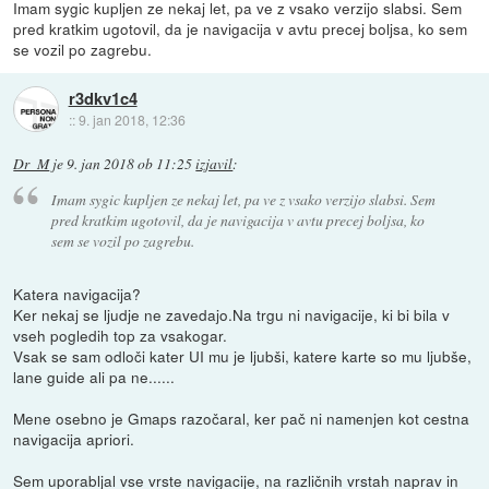
Imam sygic kupljen ze nekaj let, pa ve z vsako verzijo slabsi. Sem
pred kratkim ugotovil, da je navigacija v avtu precej boljsa, ko sem
se vozil po zagrebu.
r3dkv1c4
::
9. jan 2018, 12:36
Dr_M
je
9. jan 2018 ob 11:25
izjavil
:
Imam sygic kupljen ze nekaj let, pa ve z vsako verzijo slabsi. Sem
pred kratkim ugotovil, da je navigacija v avtu precej boljsa, ko
sem se vozil po zagrebu.
Katera navigacija?
Ker nekaj se ljudje ne zavedajo.Na trgu ni navigacije, ki bi bila v
vseh pogledih top za vsakogar.
Vsak se sam odloči kater UI mu je ljubši, katere karte so mu ljubše,
lane guide ali pa ne......
Mene osebno je Gmaps razočaral, ker pač ni namenjen kot cestna
navigacija apriori.
Sem uporabljal vse vrste navigacije, na različnih vrstah naprav in