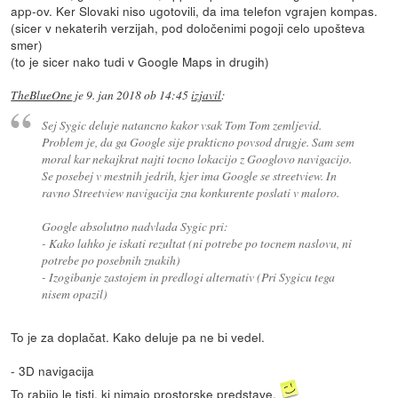
app-ov. Ker Slovaki niso ugotovili, da ima telefon vgrajen kompas.
(sicer v nekaterih verzijah, pod določenimi pogoji celo upošteva
smer)
(to je sicer nako tudi v Google Maps in drugih)
TheBlueOne
je
9. jan 2018 ob 14:45
izjavil
:
Sej Sygic deluje natancno kakor vsak Tom Tom zemljevid.
Problem je, da ga Google sije prakticno povsod drugje. Sam sem
moral kar nekajkrat najti tocno lokacijo z Googlovo navigacijo.
Se posebej v mestnih jedrih, kjer ima Google se streetview. In
ravno Streetview navigacija zna konkurente poslati v maloro.
Google absolutno nadvlada Sygic pri:
- Kako lahko je iskati rezultat (ni potrebe po tocnem naslovu, ni
potrebe po posebnih znakih)
- Izogibanje zastojem in predlogi alternativ (Pri Sygicu tega
nisem opazil)
To je za doplačat. Kako deluje pa ne bi vedel.
- 3D navigacija
To rabijo le tisti, ki nimajo prostorske predstave.