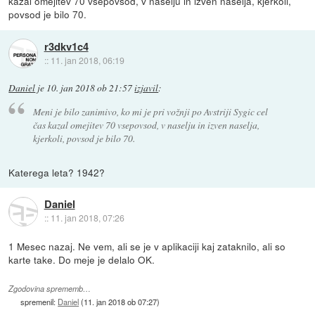
kazal omejitev 70 vsepovsod, v naselju in izven naselja, kjerkoli,
povsod je bilo 70.
r3dkv1c4
::
11. jan 2018, 06:19
Daniel
je
10. jan 2018 ob 21:57
izjavil
:
Meni je bilo zanimivo, ko mi je pri vožnji po Avstriji Sygic cel
čas kazal omejitev 70 vsepovsod, v naselju in izven naselja,
kjerkoli, povsod je bilo 70.
Katerega leta? 1942?
Daniel
::
11. jan 2018, 07:26
1 Mesec nazaj. Ne vem, ali se je v aplikaciji kaj zataknilo, ali so
karte take. Do meje je delalo OK.
Zgodovina sprememb…
spremenil:
Daniel
(
11. jan 2018 ob 07:27
)