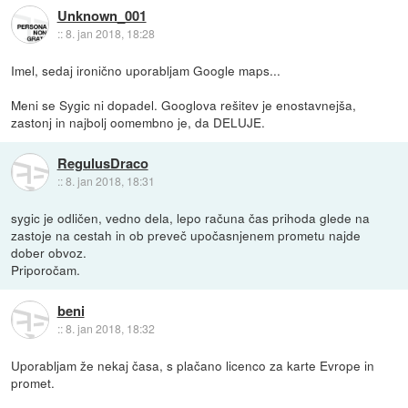
Unknown_001
::
8. jan 2018, 18:28
Imel, sedaj ironično uporabljam Google maps...
Meni se Sygic ni dopadel. Googlova rešitev je enostavnejša,
zastonj in najbolj oomembno je, da DELUJE.
RegulusDraco
::
8. jan 2018, 18:31
sygic je odličen, vedno dela, lepo računa čas prihoda glede na
zastoje na cestah in ob preveč upočasnjenem prometu najde
dober obvoz.
Priporočam.
beni
::
8. jan 2018, 18:32
Uporabljam že nekaj časa, s plačano licenco za karte Evrope in
promet.