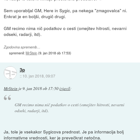
Sem uporabljal GM, Here in Sygic, pa nekega "zmagovalca" ni.
Enkrat je en boljši, drugič drugi.
GM recimo nima nič podatkov o cesti (omejitev hitrosti, nevarni
odseki, radarji, itd).
Zgodovina sprememb…
spremenil:
MrStein
(
9. jan 2018 ob 17:53
)
3p
::
10. jan 2018, 09:07
MrStein
je
9. jan 2018 ob 17:50
izjavil
:
GM recimo nima nič podatkov o cesti (omejitev hitrosti, nevarni
odseki, radarji, itd).
Ja, tole je vsekakor Sygicova prednost. Je pa informacija bolj
informativne vrednosti, ker je prevečkrat netočna.