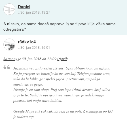
Daniel
::
30. jan 2018, 13:27
A ni tako, da samo dodaš napravo in se ti prva ki je viška sama
odregistrira?
r3dkv1c4
::
30. jan 2018, 15:01
harmony
je
30. jan 2018 ob 11:09
izjavil
:
Jaz nisem vec zadovoljen z Sygic. Uporabljam jo pa na ajfonu.
Ko jo prizgem zre baterijo ko ne vem kaj. Telefon postane vroc,
tako da bi lahko gor spekel jajca...pretiravam, ampak ja
enostavno se greje.
Iskanje je en sam obup. Prej sem lepo izbral drzavo, kraj, ulico
in je to to. Sedaj te opcije ni vec, enostavno je indeksiranje
pocasno kot moja stara babica.
Google Maps cak cak cak...in sem ze na poti. Z romingom po EU
je zadeva top.