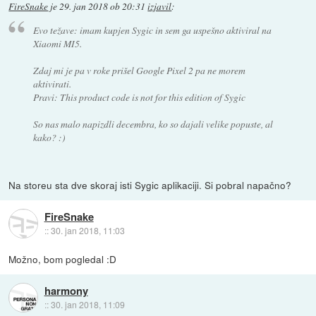
FireSnake
je
29. jan 2018 ob 20:31
izjavil
:
Evo težave: imam kupjen Sygic in sem ga uspešno aktiviral na
Xiaomi MI5.
Zdaj mi je pa v roke prišel Google Pixel 2 pa ne morem
aktivirati.
Pravi: This product code is not for this edition of Sygic
So nas malo napizdli decembra, ko so dajali velike popuste, al
kako? :)
Na storeu sta dve skoraj isti Sygic aplikaciji. Si pobral napačno?
FireSnake
::
30. jan 2018, 11:03
Možno, bom pogledal :D
harmony
::
30. jan 2018, 11:09