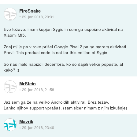
FireSnake
::
29. jan 2018, 20:31
Evo težave: imam kupjen Sygic in sem ga uspešno aktiviral na
Xiaomi MI5.
Zdaj mi je pa v roke prišel Google Pixel 2 pa ne morem aktivirati.
Pravi: This product code is not for this edition of Sygic
So nas malo napizdli decembra, ko so dajali velike popuste, al
kako? :)
MrStein
::
29. jan 2018, 21:58
Jaz sem ga že na veliko Androidih aktiviral. Brez težav.
Lahko njihov support vprašaš. (sam sicer nimam z njim izkušnje)
Mavrik
::
29. jan 2018, 23:40