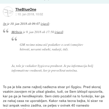
TheBlueOne
::
10. jan 2018, 10:02
3p
je
10. jan 2018 ob 09:07
izjavil
:
MrStein
je
9. jan 2018 ob 17:50
izjavil
:
GM recimo nima nič podatkov o cesti (omejitev
hitrosti, nevarni odseki, radarji, itd).
Ja, tole je vsekakor Sygicova prednost. Je pa informacija bolj
informativne vrednosti, ker je prevečkrat netočna.
To pa je bila zame najbolj nadlezna stvar pri Sygicu. Pred skoraj
vsakim zavojem mi je utisal glasbo, tudi, ce Sem izklopil opozorila,
kar pa ga je hendikepiralo. Sem cisto pozabil na to funkcijo, ker ga
ze nekaj casa ne uporabljam. Kakor neka tecna bejba, ki sicer ne
tezi ampak vedno zadiha, ce peljes v ovinek 40 namesto