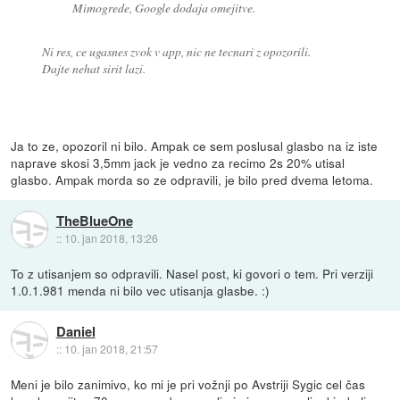
Mimogrede, Google dodaja omejitve.
Ni res, ce ugasnes zvok v app, nic ne tecnari z opozorili.
Dajte nehat sirit lazi.
Ja to ze, opozoril ni bilo. Ampak ce sem poslusal glasbo na iz iste
naprave skosi 3,5mm jack je vedno za recimo 2s 20% utisal
glasbo. Ampak morda so ze odpravili, je bilo pred dvema letoma.
TheBlueOne
::
10. jan 2018, 13:26
To z utisanjem so odpravili. Nasel post, ki govori o tem. Pri verziji
1.0.1.981 menda ni bilo vec utisanja glasbe. :)
Daniel
::
10. jan 2018, 21:57
Meni je bilo zanimivo, ko mi je pri vožnji po Avstriji Sygic cel čas