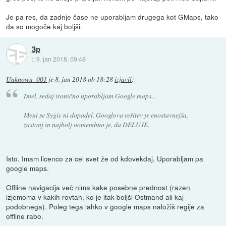
Je pa res, da zadnje čase ne uporabljam drugega kot GMaps, tako
da so mogoče kaj boljši.
3p
::
9. jan 2018, 09:48
Unknown_001
je
8. jan 2018 ob 18:28
izjavil
:
Imel, sedaj ironično uporabljam Google maps...
Meni se Sygic ni dopadel. Googlova rešitev je enostavnejša,
zastonj in najbolj oomembno je, da DELUJE.
Isto. Imam licenco za cel svet že od kdovekdaj. Uporabljam pa
google maps.
Offline navigacija več nima kake posebne prednost (razen
izjemoma v kakih rovtah, ko je itak boljši Ostmand ali kaj
podobnega). Poleg tega lahko v google maps naložiš regije za
offline rabo.