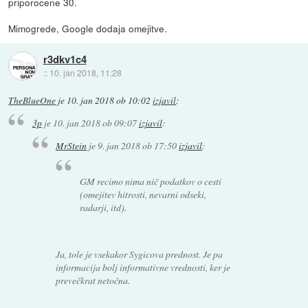
priporocene 30.
Mimogrede, Google dodaja omejitve.
r3dkv1c4
::
10. jan 2018, 11:28
TheBlueOne
je
10. jan 2018 ob 10:02
izjavil
:
3p
je
10. jan 2018 ob 09:07
izjavil
:
MrStein
je
9. jan 2018 ob 17:50
izjavil
:
GM recimo nima nič podatkov o cesti
(omejitev hitrosti, nevarni odseki,
radarji, itd).
Ja, tole je vsekakor Sygicova prednost. Je pa
informacija bolj informativne vrednosti, ker je
prevečkrat netočna.