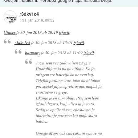
r3dkv1c4
::
31. jan 2018, 09:32
klinker
je
30. jan 2018 ob 20:19
izjavil
:
r3dkv1c4
je
30. jan 2018 ob 15:01
izjavil
:
harmony
je
30. jan 2018 ob 11:09
izjavil
:
Jaz nisem vec zadovoljen z Sygic.
Uporabljam jo pa na ajfonu. Ko jo
prizgem zre baterijo ko ne vem kaj.
Telefon postane vroc, tako da bi lahko
gor spekel jajca...pretiravam, ampak ja
enostavno se greje.
Iskanje je en sam obup. Prej sem lepo
izbral drzavo, kraj, ulico in je to to.
Sedaj te opcije ni vec, enostavno je
indeksiranje pocasno kot moja stara
babica.
Google Maps cak cak cak...in sem ze na