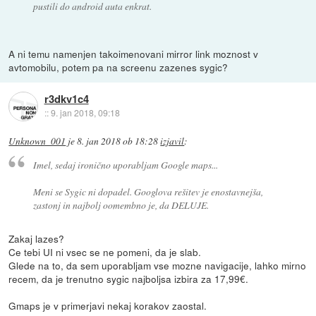
pustili do android auta enkrat.
A ni temu namenjen takoimenovani mirror link moznost v
avtomobilu, potem pa na screenu zazenes sygic?
r3dkv1c4
::
9. jan 2018, 09:18
Unknown_001
je
8. jan 2018 ob 18:28
izjavil
:
Imel, sedaj ironično uporabljam Google maps...
Meni se Sygic ni dopadel. Googlova rešitev je enostavnejša,
zastonj in najbolj oomembno je, da DELUJE.
Zakaj lazes?
Ce tebi UI ni vsec se ne pomeni, da je slab.
Glede na to, da sem uporabljam vse mozne navigacije, lahko mirno
recem, da je trenutno sygic najboljsa izbira za 17,99€.
Gmaps je v primerjavi nekaj korakov zaostal.