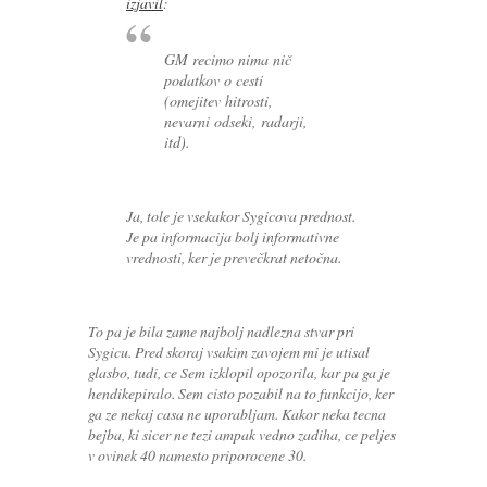
izjavil
:
GM recimo nima nič
podatkov o cesti
(omejitev hitrosti,
nevarni odseki, radarji,
itd).
Ja, tole je vsekakor Sygicova prednost.
Je pa informacija bolj informativne
vrednosti, ker je prevečkrat netočna.
To pa je bila zame najbolj nadlezna stvar pri
Sygicu. Pred skoraj vsakim zavojem mi je utisal
glasbo, tudi, ce Sem izklopil opozorila, kar pa ga je
hendikepiralo. Sem cisto pozabil na to funkcijo, ker
ga ze nekaj casa ne uporabljam. Kakor neka tecna
bejba, ki sicer ne tezi ampak vedno zadiha, ce peljes
v ovinek 40 namesto priporocene 30.