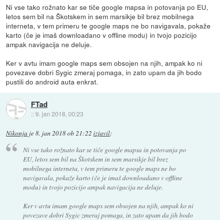
Ni vse tako rožnato kar se tiče google mapsa in potovanja po EU,
letos sem bil na Škotskem in sem marsikje bil brez mobilnega
interneta, v tem primeru te google maps ne bo navigavala, pokaže
karto (če je imaš downloadano v offline modu) in tvojo pozicijo
ampak navigacija ne deluje.
Ker v avtu imam google maps sem obsojen na njih, ampak ko ni
povezave dobri Sygic zmeraj pomaga, in zato upam da jih bodo
pustili do android auta enkrat.
FTad
::
9. jan 2018, 00:23
Nikonja
je
8. jan 2018 ob 21:22
izjavil
:
Ni vse tako rožnato kar se tiče google mapsa in potovanja po
EU, letos sem bil na Škotskem in sem marsikje bil brez
mobilnega interneta, v tem primeru te google maps ne bo
navigavala, pokaže karto (če je imaš downloadano v offline
modu) in tvojo pozicijo ampak navigacija ne deluje.
Ker v avtu imam google maps sem obsojen na njih, ampak ko ni
povezave dobri Sygic zmeraj pomaga, in zato upam da jih bodo