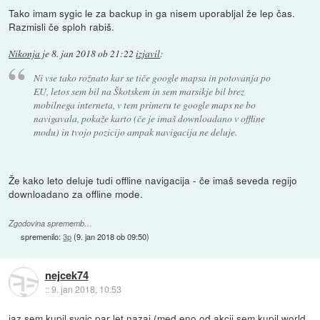
Tako imam sygic le za backup in ga nisem uporabljal že lep čas.
Razmisli če sploh rabiš.
Nikonja
je
8. jan 2018 ob 21:22
izjavil
:
Ni vse tako rožnato kar se tiče google mapsa in potovanja po
EU, letos sem bil na Škotskem in sem marsikje bil brez
mobilnega interneta, v tem primeru te google maps ne bo
navigavala, pokaže karto (če je imaš downloadano v offline
modu) in tvojo pozicijo ampak navigacija ne deluje.
Že kako leto deluje tudi offline navigacija - če imaš seveda regijo
downloadano za offline mode.
Zgodovina sprememb…
spremenilo:
3p
(
9. jan 2018 ob 09:50
)
nejcek74
::
9. jan 2018, 10:53
jaz sem kupil sygic par let nazaj (med eno od akcij sem kupil world