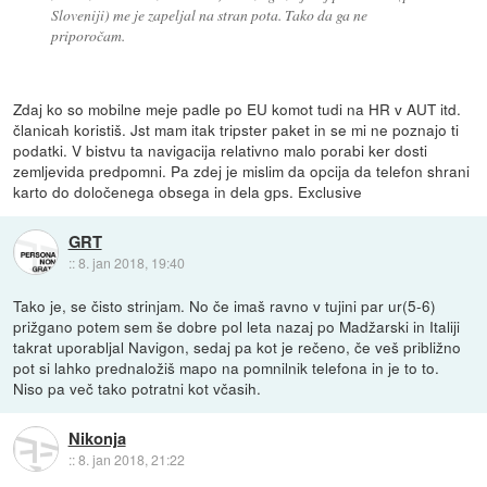
Sloveniji) me je zapeljal na stran pota. Tako da ga ne
priporočam.
Zdaj ko so mobilne meje padle po EU komot tudi na HR v AUT itd.
članicah koristiš. Jst mam itak tripster paket in se mi ne poznajo ti
podatki. V bistvu ta navigacija relativno malo porabi ker dosti
zemljevida predpomni. Pa zdej je mislim da opcija da telefon shrani
karto do določenega obsega in dela gps. Exclusive
GRT
::
8. jan 2018, 19:40
Tako je, se čisto strinjam. No če imaš ravno v tujini par ur(5-6)
prižgano potem sem še dobre pol leta nazaj po Madžarski in Italiji
takrat uporabljal Navigon, sedaj pa kot je rečeno, če veš približno
pot si lahko prednaložiš mapo na pomnilnik telefona in je to to.
Niso pa več tako potratni kot včasih.
Nikonja
::
8. jan 2018, 21:22