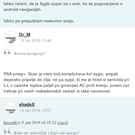
lahko rečem, da je Sygic super za v avto, ko se pogovarjamo o
android navigacijah.
Izbiro pa prepuščam vsakomur svojo.
Dr_M
::
9. jan 2018, 12:46
Katera navigacija?
PSA smeg+. Sicer je malo bolj komplicirana kot sygic, ampak
dejansko pripelje do cilja, ne pa sygic, ki me je hotel iz sentvida pri
LJ, v catezke toplice peljat po gorenjski AC proti kranju, potem cez
trebnje po nekih makedamskih cestah in take neumnosti.
shadeX
::
9. jan 2018, 12:57
kerco46
je
8. jan 2018 ob 18:22
izjavil
:
Kako ste zadovoljni z Sygic navigacijo?