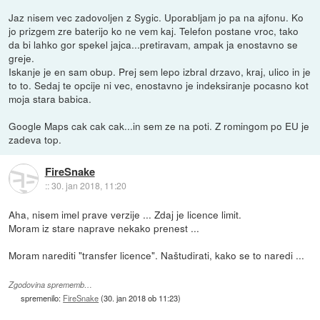
Jaz nisem vec zadovoljen z Sygic. Uporabljam jo pa na ajfonu. Ko
jo prizgem zre baterijo ko ne vem kaj. Telefon postane vroc, tako
da bi lahko gor spekel jajca...pretiravam, ampak ja enostavno se
greje.
Iskanje je en sam obup. Prej sem lepo izbral drzavo, kraj, ulico in je
to to. Sedaj te opcije ni vec, enostavno je indeksiranje pocasno kot
moja stara babica.
Google Maps cak cak cak...in sem ze na poti. Z romingom po EU je
zadeva top.
FireSnake
::
30. jan 2018, 11:20
Aha, nisem imel prave verzije ... Zdaj je licence limit.
Moram iz stare naprave nekako prenest ...
Moram narediti "transfer licence". Naštudirati, kako se to naredi ...
Zgodovina sprememb…
spremenilo:
FireSnake
(
30. jan 2018 ob 11:23
)