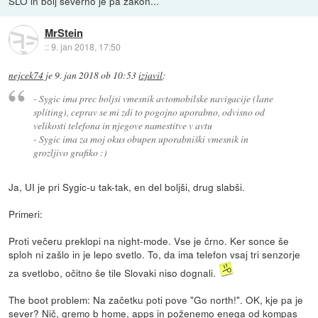
SLO in bolj severno je pa zakon...
MrStein
::
9. jan 2018, 17:50
nejcek74
je
9. jan 2018 ob 10:53
izjavil
:
- Sygic ima prec boljsi vmesnik avtomobilske navigacije (lane
spliting), ceprav se mi zdi to pogojno uporabno, odvisno od
velikosti telefona in njegove namestitve v avtu
- Sygic ima za moj okus obupen uporabniški vmesnik in
grozljivo grafiko :)
Ja, UI je pri Sygic-u tak-tak, en del boljši, drug slabši.
Primeri:
Proti večeru preklopi na night-mode. Vse je črno. Ker sonce še
sploh ni zašlo in je lepo svetlo. To, da ima telefon vsaj tri senzorje
za svetlobo, očitno še tile Slovaki niso dognali.
The boot problem: Na začetku poti pove "Go north!". OK, kje pa je
sever? Nič, gremo b home, apps in poženemo enega od kompas