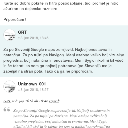
Karte so dobro pokrite in hitro posodabljane, tudi promet je hitro
ažuriran na dejanske razmere.
Priporočam !
GRT
::
8. jan 2018, 18:46
Za po Sloveniji Google maps-zemljevid. Najbolj enostavna in
natančna. Za po tujini pa Navigon. Meni osebno veliko bolj vizualno
pregledna, bolj natančna in enostavna. Meni Sygic nikoli ni bil všeč
in še takrat, ko sem ga najbolj potreboval(po Sloveniji) me je
zapeljal na stran pota. Tako da ga ne priporočam.
Unknown_001
::
8. jan 2018, 18:57
GRT
je
8. jan 2018 ob 18:46
izjavil
:
Za po Sloveniji Google maps-zemljevid. Najbolj enostavna in
natančna. Za po tujini pa Navigon. Meni osebno veliko bolj
vizualno pregledna, bolj natančna in enostavna. Meni Sygic
nikoli ni bil všeč in še takrat, ko sem ga najbolj potreboval(po