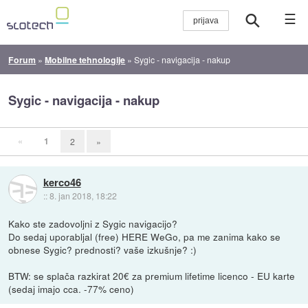
☰
Forum
»
Mobilne tehnologije
»
Sygic - navigacija - nakup
Sygic - navigacija - nakup
«
1
2
»
kerco46
::
8. jan 2018, 18:22
Kako ste zadovoljni z Sygic navigacijo?
Do sedaj uporabljal (free) HERE WeGo, pa me zanima kako se
obnese Sygic? prednosti? vaše izkušnje? :)
BTW: se splača razkirat 20€ za premium lifetime licenco - EU karte
(sedaj imajo cca. -77% ceno)