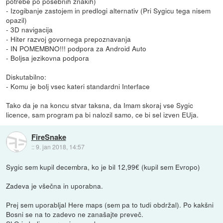
potrebe po posebnih znakih)
- Izogibanje zastojem in predlogi alternativ (Pri Sygicu tega nisem
opazil)
- 3D navigacija
- Hiter razvoj govornega prepoznavanja
- IN POMEMBNO!!! podpora za Android Auto
- Boljsa jezikovna podpora
Diskutabilno:
- Komu je bolj vsec kateri standardni Interface
Tako da je na koncu stvar taksna, da Imam skoraj vse Sygic
licence, sam program pa bi nalozil samo, ce bi sel izven EUja.
FireSnake
::
9. jan 2018, 14:57
Sygic sem kupil decembra, ko je bil 12,99€ (kupil sem Evropo)
Zadeva je všečna in uporabna.
Prej sem uporabljal Here maps (sem pa to tudi obdržal). Po kakšni
Bosni se na to zadevo ne zanašajte preveč.