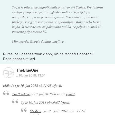
To pa je bila zame najbolj nadlezna stvar pri Sygicu. Pred skoraj
vsakim zavojem mi je utisal glasbo, tudi, ce Sem izklopil
opozorila, kar pa ga je hendikepiralo. Sem cisto pozabil na to
funkcijo, ker ga ze nekaj casa ne uporabljam. Kakor neka tecna
bejba, ki sicer ne tezi ampak vedno zadiha, ce peljes v ovinek 40
namesto priporocene 30.
Mimogrede, Google dodaja omejitve.
Ni res, ce ugasnes zvok v app, nic ne tecnari z opozorili.
Dajte nehat sirit lazi.
TheBlueOne
::
10. jan 2018, 13:04
r3dkv1c4
je
10. jan 2018 ob 11:28
izjavil
:
TheBlueOne
je
10. jan 2018 ob 10:02
izjavil
:
3p
je
10. jan 2018 ob 09:07
izjavil
:
MrStein
je
9. jan 2018 ob 17:50