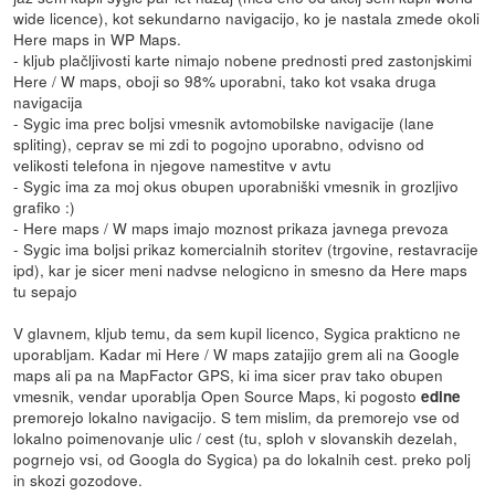
wide licence), kot sekundarno navigacijo, ko je nastala zmede okoli
Here maps in WP Maps.
- kljub plačljivosti karte nimajo nobene prednosti pred zastonjskimi
Here / W maps, oboji so 98% uporabni, tako kot vsaka druga
navigacija
- Sygic ima prec boljsi vmesnik avtomobilske navigacije (lane
spliting), ceprav se mi zdi to pogojno uporabno, odvisno od
velikosti telefona in njegove namestitve v avtu
- Sygic ima za moj okus obupen uporabniški vmesnik in grozljivo
grafiko :)
- Here maps / W maps imajo moznost prikaza javnega prevoza
- Sygic ima boljsi prikaz komercialnih storitev (trgovine, restavracije
ipd), kar je sicer meni nadvse nelogicno in smesno da Here maps
tu sepajo
V glavnem, kljub temu, da sem kupil licenco, Sygica prakticno ne
uporabljam. Kadar mi Here / W maps zatajijo grem ali na Google
maps ali pa na MapFactor GPS, ki ima sicer prav tako obupen
vmesnik, vendar uporablja Open Source Maps, ki pogosto
edine
premorejo lokalno navigacijo. S tem mislim, da premorejo vse od
lokalno poimenovanje ulic / cest (tu, sploh v slovanskih dezelah,
pogrnejo vsi, od Googla do Sygica) pa do lokalnih cest. preko polj
in skozi gozodove.