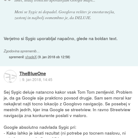
Meni se Sygic ni dopadel. Googlova rešitev je enostavnejša,
zastonj in najbolj oomembno je, da DELUJE.
Verjetno si Sygic uporabljal napačno, glede na boldan text.
Zgodovina sprememb…
spremenil:
shadeX
(
9. jan 2018 ob 12:58
)
TheBlueOne
::
9. jan 2018, 14:45
Sej Sygic deluje natancno kakor vsak Tom Tom zemljevid. Problem
je, da ga Google sije prakticno povsod drugje. Sam sem moral kar
nekajkrat najti tocno lokacijo z Googlovo navigacijo. Se posebej v
mestnih jedrih, kjer ima Google se streetview. In ravno Streetview
navigacija zna konkurente poslati v maloro.
Google absolutno nadvlada Sygic pri:
- Kako lahko je iskati rezultat (ni potrebe po tocnem naslovu, ni