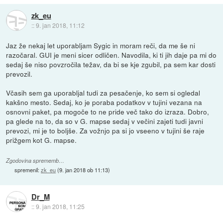
zk_eu
::
9. jan 2018, 11:12
Jaz že nekaj let uporabljam Sygic in moram reči, da me še ni
razočaral. GUI je meni sicer odličen. Navodila, ki ti jih daje pa mi do
sedaj še niso povzročila težav, da bi se kje zgubil, pa sem kar dosti
prevozil.
Včasih sem ga uporabljal tudi za pesačenje, ko sem si ogledal
kakšno mesto. Sedaj, ko je poraba podatkov v tujini vezana na
osnovni paket, pa mogoče to ne pride več tako do izraza. Dobro,
pa glede na to, da so v G. mapse sedaj v večini zajeti tudi javni
prevozi, mi je to boljše. Za vožnjo pa si jo vseeno v tujini še raje
prižgem kot G. mapse.
Zgodovina sprememb…
spremenil:
zk_eu
(
9. jan 2018 ob 11:13
)
Dr_M
::
9. jan 2018, 11:25