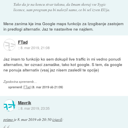
Tako da je na koncu stvar taksna, da Imam skoraj vse Sygic
licence, sam program pa bi nalozil samo, ce bi sel izven EUja.
Mene zanima kje ima Google maps funkcijo za Izogibanje zastojem
in predlogi alternativ. Jaz te nastavitve ne najdem.
FTad
::
8. mar 2019, 21:08
Jaz imam to funkcijo ko sem dokupil live traffic in mi vedno ponudi
alternativo, ter oznaci zamaške, tako kot google. S tem, da google
ne ponuja alternativ (vsaj jaz nisem zasledil te opcije)
Zgodovina sprememb…
spremenil:
FTad
(
8. mar 2019 ob 21:09
)
Mavrik
::
8. mar 2019, 23:35
primo
je
8. mar 2019 ob 20:50
izjavil
: