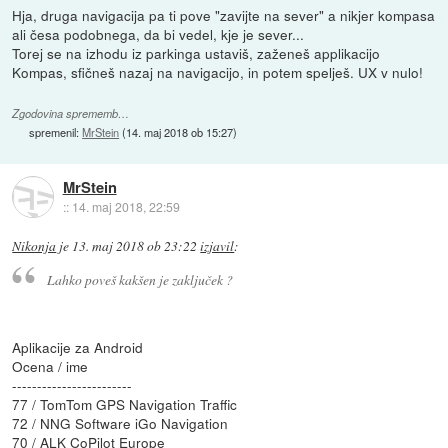
Hja, druga navigacija pa ti pove "zavijte na sever" a nikjer kompasa
ali česa podobnega, da bi vedel, kje je sever...
Torej se na izhodu iz parkinga ustaviš, zaženeš applikacijo
Kompas, sfičneš nazaj na navigacijo, in potem spelješ. UX v nulo!
Zgodovina sprememb…
spremenil:
MrStein
(
14. maj 2018 ob 15:27
)
MrStein
::
14. maj 2018, 22:59
Nikonja
je
13. maj 2018 ob 23:22
izjavil
:
Lahko poveš kakšen je zaključek ?
Aplikacije za Android
Ocena / ime
------------------------
77 / TomTom GPS Navigation Traffic
72 / NNG Software iGo Navigation
70 / ALK CoPilot Europe