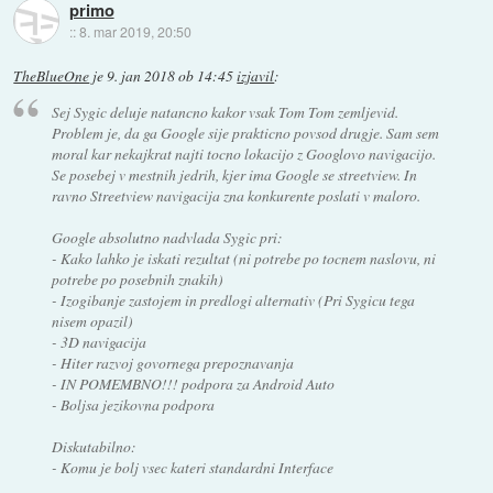
primo
::
8. mar 2019, 20:50
TheBlueOne
je
9. jan 2018 ob 14:45
izjavil
:
Sej Sygic deluje natancno kakor vsak Tom Tom zemljevid.
Problem je, da ga Google sije prakticno povsod drugje. Sam sem
moral kar nekajkrat najti tocno lokacijo z Googlovo navigacijo.
Se posebej v mestnih jedrih, kjer ima Google se streetview. In
ravno Streetview navigacija zna konkurente poslati v maloro.
Google absolutno nadvlada Sygic pri:
- Kako lahko je iskati rezultat (ni potrebe po tocnem naslovu, ni
potrebe po posebnih znakih)
- Izogibanje zastojem in predlogi alternativ (Pri Sygicu tega
nisem opazil)
- 3D navigacija
- Hiter razvoj govornega prepoznavanja
- IN POMEMBNO!!! podpora za Android Auto
- Boljsa jezikovna podpora
Diskutabilno:
- Komu je bolj vsec kateri standardni Interface