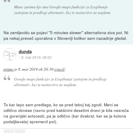
Mene zanima kje ima Google maps funkcijo za Izogibanje
zastojem in predlogi alternativ. Jaz te nastavitve ne najdem.
Na zemljevidu se pojavi "5 minutes slower" alternativna siva pot. Ni
pa nekaj preveč uporabna v Sloveniji kolikor sem nazadnje gledal.
dunda
::
9. mar 2019, 06:52
primo
je
8. mar 2019 ob 20:50
izjavil
:
Google maps funkcijo za Izogibanje zastojem in predlogi
alternativ. Jaz te nastavitve ne najdem.
To kar lepo sam predlaga, ko se pred teboj kaj zgodi. Meni se
odlično obnese (ravno pred kakšnimi desetimi dnevi je bila nesreča
na gorenjski avtocesti, pa je odlično (kar dvakrat, ker se je kolona
podaljševala) spremenil pot).