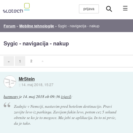
☰
Forum
»
Mobilne tehnologije
»
Sygic - navigacija - nakup
Sygic - navigacija - nakup
2
»
«
1
MrStein
::
14. maj 2018, 15:27
harmony
je
14. maj 2018 ob 09:36
izjavil
:
Zadnjic v Nemciji, nastavim pred hotelom destinacijo. Pravi
zavijte levo iz parkinga. Zavijem fakin levo, potem cez 5 sekund
obrnite se ko je to mogoce. Ma jebi se aplikacija. In to ni prvic,
da je tako.