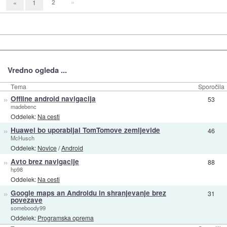
2
»
«
1
Vredno ogleda ...
Tema
Sporočila
»
Offline android navigacija
53
madebenc
Oddelek:
Na cesti
»
Huawei bo uporabljal TomTomove zemljevide
46
McHusch
Oddelek:
Novice
/
Android
»
Avto brez navigacije
88
hp98
Oddelek:
Na cesti
»
Google maps an Androidu in shranjevanje brez
31
povezave
someboody99
Oddelek:
Programska oprema