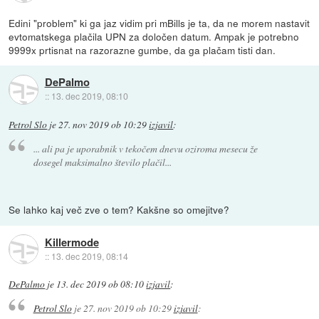
Edini "problem" ki ga jaz vidim pri mBills je ta, da ne morem nastavit
evtomatskega plačila UPN za določen datum. Ampak je potrebno
9999x prtisnat na razorazne gumbe, da ga plačam tisti dan.
DePalmo
::
13. dec 2019, 08:10
Petrol Slo
je
27. nov 2019 ob 10:29
izjavil
:
... ali pa je uporabnik v tekočem dnevu oziroma mesecu že
dosegel maksimalno število plačil...
Se lahko kaj več zve o tem? Kakšne so omejitve?
Killermode
::
13. dec 2019, 08:14
DePalmo
je
13. dec 2019 ob 08:10
izjavil
:
Petrol Slo
je
27. nov 2019 ob 10:29
izjavil
: