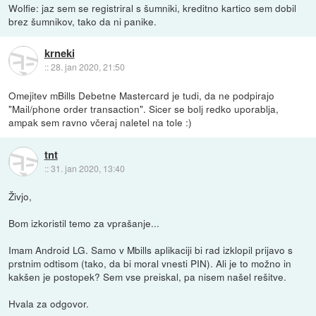
Wolfie: jaz sem se registriral s šumniki, kreditno kartico sem dobil
brez šumnikov, tako da ni panike.
krneki
::
28. jan 2020, 21:50
Omejitev mBills Debetne Mastercard je tudi, da ne podpirajo
"Mail/phone order transaction". Sicer se bolj redko uporablja,
ampak sem ravno včeraj naletel na tole :)
tnt
::
31. jan 2020, 13:40
Živjo,
Bom izkoristil temo za vprašanje...
Imam Android LG. Samo v Mbills aplikaciji bi rad izklopil prijavo s
prstnim odtisom (tako, da bi moral vnesti PIN). Ali je to možno in
kakšen je postopek? Sem vse preiskal, pa nisem našel rešitve.
Hvala za odgovor.