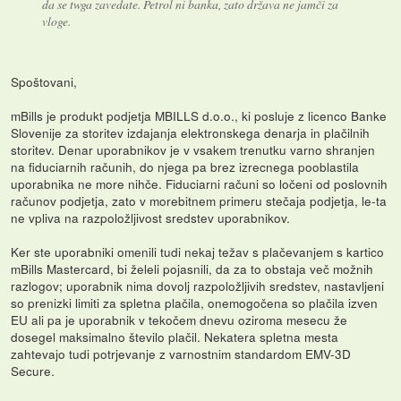
da se twga zavedate. Petrol ni banka, zato država ne jamči za
vloge.
Spoštovani,
mBills je produkt podjetja MBILLS d.o.o., ki posluje z licenco Banke
Slovenije za storitev izdajanja elektronskega denarja in plačilnih
storitev. Denar uporabnikov je v vsakem trenutku varno shranjen
na fiduciarnih računih, do njega pa brez izrecnega pooblastila
uporabnika ne more nihče. Fiduciarni računi so ločeni od poslovnih
računov podjetja, zato v morebitnem primeru stečaja podjetja, le-ta
ne vpliva na razpoložljivost sredstev uporabnikov.
Ker ste uporabniki omenili tudi nekaj težav s plačevanjem s kartico
mBills Mastercard, bi želeli pojasnili, da za to obstaja več možnih
razlogov; uporabnik nima dovolj razpoložljivih sredstev, nastavljeni
so prenizki limiti za spletna plačila, onemogočena so plačila izven
EU ali pa je uporabnik v tekočem dnevu oziroma mesecu že
dosegel maksimalno število plačil. Nekatera spletna mesta
zahtevajo tudi potrjevanje z varnostnim standardom EMV-3D
Secure.