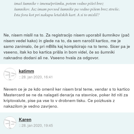
imaš šumnike v imenu/priimku, potem vedno pišeš brez
šumnikov. Jaz imam povsod šumnike pa vedno pišem brez strešic.
Ista fora kot pri nakupu letalskih kart. A si to mislil?
Ne, nisem mislil na to. Za registracijo nisem uporabil šumnikov (pač
nisem vedel kako) in glede na to, da sem naročil kartico, me je
samo zanimalo, če pri mBills kaj komplicirajo na to temo. Sicer pa je
vseeno, itak ko bo kartica prišla in bom videl, če so šumniki
naknadno dodani ali ne. Vseeno hvala za odgovor.
katimm
::
28. jan 2020, 16:41
Nevem ce je ze kdo omenil ker nisem bral teme, vendar s to kartico
Mastercard se ne da nalagati denarja na stavnice, poker itd niti za
kriptovalute, pise pa vse to v drobnem tisku. Ce poizkusis z
nakazilom je vedno zavrjeno.
Karen
::
28. jan 2020, 19:45