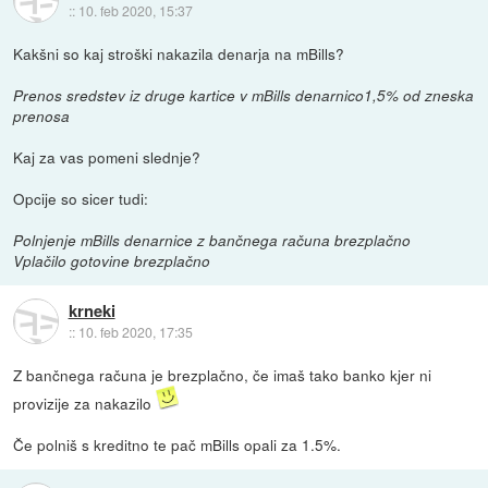
::
10. feb 2020, 15:37
Kakšni so kaj stroški nakazila denarja na mBills?
Prenos sredstev iz druge kartice v mBills denarnico1,5% od zneska
prenosa
Kaj za vas pomeni slednje?
Opcije so sicer tudi:
Polnjenje mBills denarnice z bančnega računa brezplačno
Vplačilo gotovine brezplačno
krneki
::
10. feb 2020, 17:35
Z bančnega računa je brezplačno, če imaš tako banko kjer ni
provizije za nakazilo
Če polniš s kreditno te pač mBills opali za 1.5%.