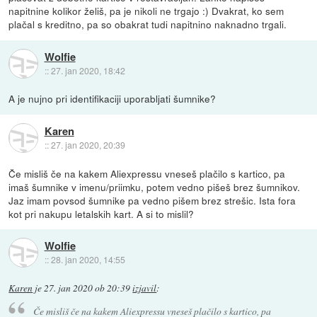
napitnine kolikor želiš, pa je nikoli ne trgajo :) Dvakrat, ko sem
plačal s kreditno, pa so obakrat tudi napitnino naknadno trgali.
Wolfie
::
27. jan 2020, 18:42
A je nujno pri identifikaciji uporabljati šumnike?
Karen
::
27. jan 2020, 20:39
Če misliš če na kakem Aliexpressu vneseš plačilo s kartico, pa
imaš šumnike v imenu/priimku, potem vedno pišeš brez šumnikov.
Jaz imam povsod šumnike pa vedno pišem brez strešic. Ista fora
kot pri nakupu letalskih kart. A si to mislil?
Wolfie
::
28. jan 2020, 14:55
Karen
je
27. jan 2020 ob 20:39
izjavil
:
Če misliš če na kakem Aliexpressu vneseš plačilo s kartico, pa