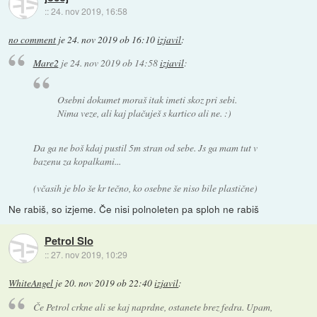
::
24. nov 2019, 16:58
no comment
je
24. nov 2019 ob 16:10
izjavil
:
Mare2
je
24. nov 2019 ob 14:58
izjavil
:
Osebni dokumet moraš itak imeti skoz pri sebi.
Nima veze, ali kaj plačuješ s kartico ali ne. :)
Da ga ne boš kdaj pustil 5m stran od sebe. Js ga mam tut v
bazenu za kopalkami...
(včasih je blo še kr tečno, ko osebne še niso bile plastične)
Ne rabiš, so izjeme. Če nisi polnoleten pa sploh ne rabiš
Petrol Slo
::
27. nov 2019, 10:29
WhiteAngel
je
20. nov 2019 ob 22:40
izjavil
:
Če Petrol crkne ali se kaj naprdne, ostanete brez fedra. Upam,