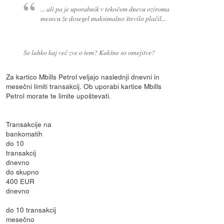
... ali pa je uporabnik v tekočem dnevu oziroma
mesecu že dosegel maksimalno število plačil...
Se lahko kaj več zve o tem? Kakšne so omejitve?
Za kartico Mbills Petrol veljajo naslednji dnevni in
mesečni limiti transakcij. Ob uporabi kartice Mbills
Petrol morate te limite upoštevati.
Transakcije na
bankomatih
do 10
transakcij
dnevno
do skupno
400 EUR
dnevno
do 10 transakcij
mesečno