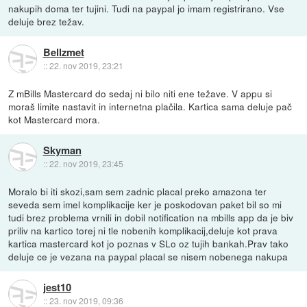
nakupih doma ter tujini. Tudi na paypal jo imam registrirano. Vse
deluje brez težav.
Bellzmet
::
22. nov 2019, 23:21
Z mBills Mastercard do sedaj ni bilo niti ene težave. V appu si
moraš limite nastavit in internetna plačila. Kartica sama deluje pač
kot Mastercard mora.
Skyman
::
22. nov 2019, 23:45
Moralo bi iti skozi,sam sem zadnic placal preko amazona ter
seveda sem imel komplikacije ker je poskodovan paket bil so mi
tudi brez problema vrnili in dobil notification na mbills app da je biv
priliv na kartico torej ni tle nobenih komplikacij,deluje kot prava
kartica mastercard kot jo poznas v SLo oz tujih bankah.Prav tako
deluje ce je vezana na paypal placal se nisem nobenega nakupa
jest10
::
23. nov 2019, 09:36