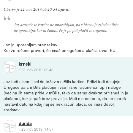
Oberyn
je
22. nov 2019 ob 20:34
izjavil
:
Jaz drugače te kartice ne uporabljam, pa v bistvu je zgleda nihče
ne uporablja, kar ni čudno, če je pa pol plačil zavrnjenih.
Jaz jo uporabljam brez težav.
Kot že rečeno preveri, če imaš omogočema plačila izven EU.
krneki
::
23. nov 2019, 09:43
Jaz tudi nisem imel še težav s mBills kartico. Prilivi tudi delujejo.
Drugače pa z mBills plačujem vse hišne račune oz. upn naloge
(večina jih sama pride v mBills, tako da samo dvakrat pritisneš in je
plačano), ker je pač brez provizije. Moti me edino to, da ne moreš
nastavit datuma kdaj naj se nek račun plača, če imaš dovolj
sredstev.
dunda
::
23. nov 2019, 14:57