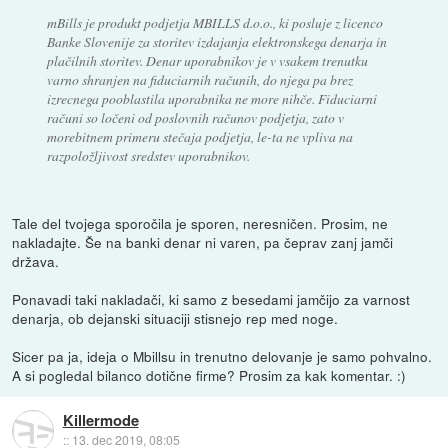
mBills je produkt podjetja MBILLS d.o.o., ki posluje z licenco
Banke Slovenije za storitev izdajanja elektronskega denarja in
plačilnih storitev. Denar uporabnikov je v vsakem trenutku
varno shranjen na fiduciarnih računih, do njega pa brez
izrecnega pooblastila uporabnika ne more nihče. Fiduciarni
računi so ločeni od poslovnih računov podjetja, zato v
morebitnem primeru stečaja podjetja, le-ta ne vpliva na
razpoložljivost sredstev uporabnikov.
Tale del tvojega sporočila je sporen, neresničen. Prosim, ne
nakladajte. Še na banki denar ni varen, pa čeprav zanj jamči
država.
Ponavadi taki nakladači, ki samo z besedami jamčijo za varnost
denarja, ob dejanski situaciji stisnejo rep med noge.
Sicer pa ja, ideja o Mbillsu in trenutno delovanje je samo pohvalno.
A si pogledal bilanco dotične firme? Prosim za kak komentar. :)
Killermode
::
13. dec 2019, 08:05