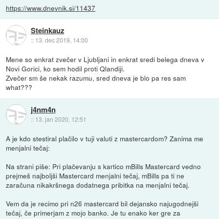
https://www.dnevnik.si/11437
Steinkauz
::
13. dec 2019, 14:00
Mene so enkrat zvečer v Ljubljani in enkrat sredi belega dneva v
Novi Gorici, ko sem hodil proti Qlandiji.
Zvečer sm še nekak razumu, sred dneva je blo pa res sam
what???
j4nm4n
::
13. jan 2020, 12:51
A je kdo stestiral plačilo v tuji valuti z mastercardom? Zanima me
menjalni tečaj:
Na strani piše: Pri plačevanju s kartico mBills Mastercard vedno
prejmeš najboljši Mastercard menjalni tečaj, mBills pa ti ne
zaračuna nikakršnega dodatnega pribitka na menjalni tečaj.
Vem da je recimo pri n26 mastercard bil dejansko najugodnejši
tečaj, če primerjam z mojo banko. Je tu enako ker gre za