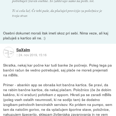
potrebuješ zraven osebne. To zahtevajo samo na pošti. lol.
Ti si cela laž. Če tebi paše, da plačuješ provizijo za položnice je
tvoja stvar.
Osebni dokumet moraš itak imeti skoz pri sebi. Nima veze, ali kaj
plačuješ s kartico ali ne. :)
SaXsIm
::
24. nov 2019, 15:16
Skratka, nekaj kar počne kar tudi banke že počnejo. Poleg tega pa
bančni račun še vedno potrebuješ, saj plače ne moreš prejemati
na mBills.
Primer - abankin app se obnaša kot bančna kartica. Se pravi, da
ne rabim bančne kartice, da nekaj plačam. Položnico (če že dobim
kakšno, ki ni eračun) pofotkam z appom. Hkrati pa se zaradi mBills
(poleg vseh ostalih neumnosti, ki ne sodijo tam) še dodatno
izogibam petrolovih bencinskih servisov. Ko pridem na pumpo, sem
tam da natočim gorivo, ne da vplačujem športne stave, položnice,
nakupujem špecerijo, sklepam življenjska zavarovanja in ne vem