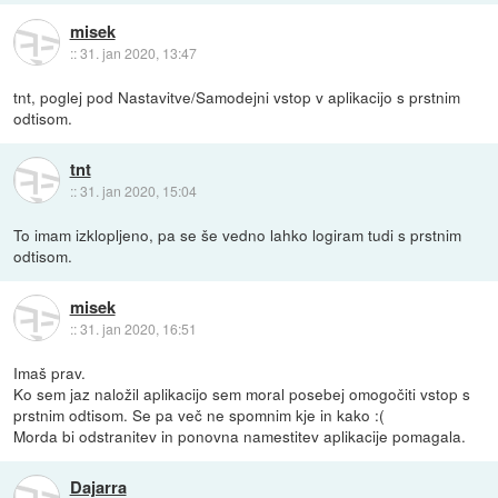
misek
::
31. jan 2020, 13:47
tnt, poglej pod Nastavitve/Samodejni vstop v aplikacijo s prstnim
odtisom.
tnt
::
31. jan 2020, 15:04
To imam izklopljeno, pa se še vedno lahko logiram tudi s prstnim
odtisom.
misek
::
31. jan 2020, 16:51
Imaš prav.
Ko sem jaz naložil aplikacijo sem moral posebej omogočiti vstop s
prstnim odtisom. Se pa več ne spomnim kje in kako :(
Morda bi odstranitev in ponovna namestitev aplikacije pomagala.
Dajarra