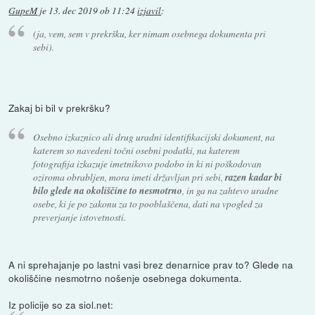
GupeM
je
13. dec 2019 ob 11:24
izjavil
:
(ja, vem, sem v prekršku, ker nimam osebnega dokumenta pri
sebi).
Zakaj bi bil v prekršku?
Osebno izkaznico ali drug uradni identifikacijski dokument, na
katerem so navedeni točni osebni podatki, na katerem
fotografija izkazuje imetnikovo podobo in ki ni poškodovan
oziroma obrabljen, mora imeti državljan pri sebi,
razen kadar bi
bilo glede na okoliščine to nesmotrno
, in ga na zahtevo uradne
osebe, ki je po zakonu za to pooblaščena, dati na vpogled za
preverjanje istovetnosti.
A ni sprehajanje po lastni vasi brez denarnice prav to? Glede na
okoliščine nesmotrno nošenje osebnega dokumenta.
Iz policije so za siol.net: