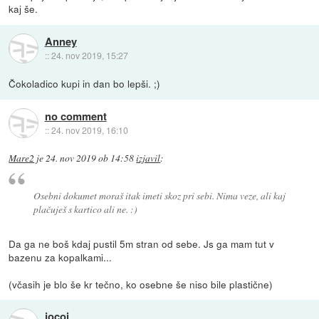
kaj še.
Anney
::
24. nov 2019, 15:27
Čokoladico kupi in dan bo lepši. ;)
no comment
::
24. nov 2019, 16:10
Mare2
je
24. nov 2019 ob 14:58
izjavil
:
Osebni dokumet moraš itak imeti skoz pri sebi. Nima veze, ali kaj
plačuješ s kartico ali ne. :)
Da ga ne boš kdaj pustil 5m stran od sebe. Js ga mam tut v
bazenu za kopalkami...
(včasih je blo še kr tečno, ko osebne še niso bile plastične)
jocoj