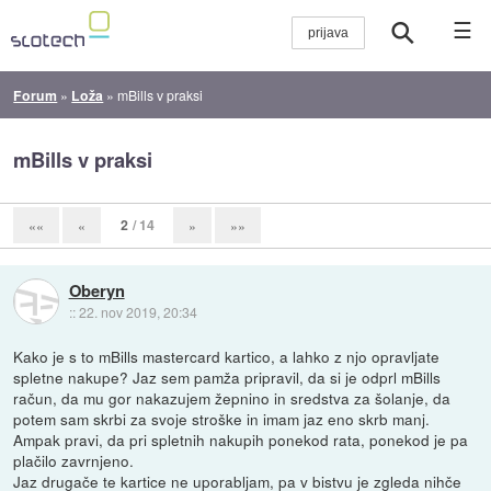
☰
Forum
»
Loža
»
mBills v praksi
mBills v praksi
2
/ 14
««
«
»
»»
Oberyn
::
22. nov 2019, 20:34
Kako je s to mBills mastercard kartico, a lahko z njo opravljate
spletne nakupe? Jaz sem pamža pripravil, da si je odprl mBills
račun, da mu gor nakazujem žepnino in sredstva za šolanje, da
potem sam skrbi za svoje stroške in imam jaz eno skrb manj.
Ampak pravi, da pri spletnih nakupih ponekod rata, ponekod je pa
plačilo zavrnjeno.
Jaz drugače te kartice ne uporabljam, pa v bistvu je zgleda nihče