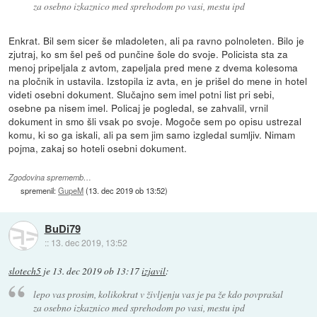
za osebno izkaznico med sprehodom po vasi, mestu ipd
Enkrat. Bil sem sicer še mladoleten, ali pa ravno polnoleten. Bilo je
zjutraj, ko sm šel peš od punčine šole do svoje. Policista sta za
menoj pripeljala z avtom, zapeljala pred mene z dvema kolesoma
na pločnik in ustavila. Izstopila iz avta, en je prišel do mene in hotel
videti osebni dokument. Slučajno sem imel potni list pri sebi,
osebne pa nisem imel. Policaj je pogledal, se zahvalil, vrnil
dokument in smo šli vsak po svoje. Mogoče sem po opisu ustrezal
komu, ki so ga iskali, ali pa sem jim samo izgledal sumljiv. Nimam
pojma, zakaj so hoteli osebni dokument.
Zgodovina sprememb…
spremenil:
GupeM
(
13. dec 2019 ob 13:52
)
BuDi79
::
13. dec 2019, 13:52
slotech5
je
13. dec 2019 ob 13:17
izjavil
:
lepo vas prosim, kolikokrat v življenju vas je pa že kdo povprašal
za osebno izkaznico med sprehodom po vasi, mestu ipd