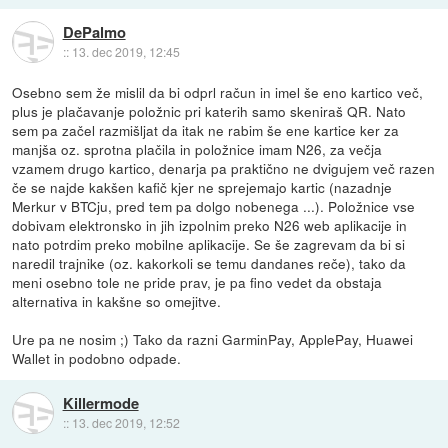
DePalmo
::
13. dec 2019, 12:45
Osebno sem že mislil da bi odprl račun in imel še eno kartico več,
plus je plačavanje položnic pri katerih samo skeniraš QR. Nato
sem pa začel razmišljat da itak ne rabim še ene kartice ker za
manjša oz. sprotna plačila in položnice imam N26, za večja
vzamem drugo kartico, denarja pa praktično ne dvigujem več razen
če se najde kakšen kafič kjer ne sprejemajo kartic (nazadnje
Merkur v BTCju, pred tem pa dolgo nobenega ...). Položnice vse
dobivam elektronsko in jih izpolnim preko N26 web aplikacije in
nato potrdim preko mobilne aplikacije. Se še zagrevam da bi si
naredil trajnike (oz. kakorkoli se temu dandanes reče), tako da
meni osebno tole ne pride prav, je pa fino vedet da obstaja
alternativa in kakšne so omejitve.
Ure pa ne nosim ;) Tako da razni GarminPay, ApplePay, Huawei
Wallet in podobno odpade.
Killermode
::
13. dec 2019, 12:52