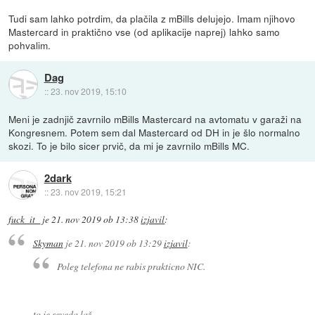
Tudi sam lahko potrdim, da plačila z mBills delujejo. Imam njihovo
Mastercard in praktično vse (od aplikacije naprej) lahko samo
pohvalim.
Dag
::
23. nov 2019, 15:10
Meni je zadnjič zavrnilo mBills Mastercard na avtomatu v garaži na
Kongresnem. Potem sem dal Mastercard od DH in je šlo normalno
skozi. To je bilo sicer prvič, da mi je zavrnilo mBills MC.
2dark
::
23. nov 2019, 15:21
fuck_it_
je
21. nov 2019 ob 13:38
izjavil
:
Skyman
je
21. nov 2019 ob 13:29
izjavil
:
Poleg telefona ne rabis prakticno NIC.
to je seveda laž.