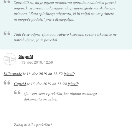
Sporočili so, da je pojem nesmotrna uporaba nedoločen pravni
pojem, ki se presoja od primera do primera glede na okoliščine
primera. "Zato splošnega odgovora, ki bi veljal za vse primere,
ni mogoče podati," pravi Menegalija.
Tudi če se odpravljamo na zabavo k sosedu, osebne izkaznice ne
potrebujemo, je še povedal.
GupeM
::
13. dec 2019, 12:59
Killermode
je
13. dec 2019 ob 12:52
izjavil
:
GupeM
je
13. dec 2019 ob 11:24
izjavil
:
(ja, vem, sem v prekršku, ker nimam osebnega
dokumenta pri sebi).
Zakaj bi bil v prekršku?