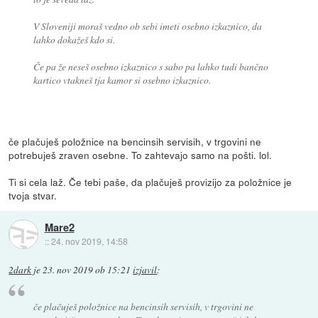
V Sloveniji moraš vedno ob sebi imeti osebno izkaznico, da
lahko dokažeš kdo si.
Če pa že neseš osebno izkaznico s sabo pa lahko tudi bančno
kartico vtakneš tja kamor si osebno izkaznico.
če plačuješ položnice na bencinsih servisih, v trgovini ne
potrebuješ zraven osebne. To zahtevajo samo na pošti. lol.
Ti si cela laž. Če tebi paše, da plačuješ provizijo za položnice je
tvoja stvar.
Mare2
::
24. nov 2019, 14:58
2dark
je
23. nov 2019 ob 15:21
izjavil
:
če plačuješ položnice na bencinsih servisih, v trgovini ne