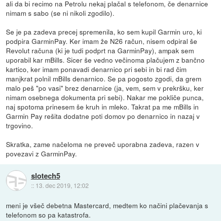
ali da bi recimo na Petrolu nekaj plačal s telefonom, če denarnice
nimam s sabo (se ni nikoli zgodilo).
Se je pa zadeva precej spremenila, ko sem kupil Garmin uro, ki
podpira GarminPay. Ker imam že N26 račun, nisem odpiral še
Revolut računa (ki je tudi podprt na GarminPay), ampak sem
uporabil kar mBills. Sicer še vedno večinoma plačujem z bančno
kartico, ker imam ponavadi denarnico pri sebi in bi rad čim
manjkrat polnil mBills denarnico. Se pa pogosto zgodi, da grem
malo peš "po vasi" brez denarnice (ja, vem, sem v prekršku, ker
nimam osebnega dokumenta pri sebi). Nakar me pokliče punca,
naj spotoma prinesem še kruh in mleko. Takrat pa me mBills in
Garmin Pay rešita dodatne poti domov po denarnico in nazaj v
trgovino.
Skratka, zame načeloma ne preveč uporabna zadeva, razen v
povezavi z GarminPay.
slotech5
::
13. dec 2019, 12:02
meni je všeč debetna Mastercard, medtem ko načini plačevanja s
telefonom so pa katastrofa.