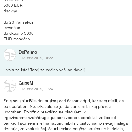
5000 EUR
dnevno
do 20 transakcij
mesečno
do skupno 5000
EUR mesečno
DePalmo
::
13. dec 2019, 10:22
Hvala za info! Torej za večino več kot dovolj.
GupeM
::
13. dec 2019, 11:24
Sam sem si mBills denarnico pred časom odprl, ker sem mislil, da
bo uporaben. No, izkazalo se je, da zame ni bil kaj preveč
uporaben. Položnic praktično ne plačujem, v
trgovinah/menzah/drugje pa sem vedno uporabljal kartico od
banke. Tako sem imel na računu mBills v bistvu samo nekaj malega
denarja, za vsak slučaj, če mi recimo bančna kartica ne bi delala,