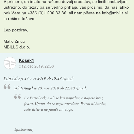
V primeru, da imate na računu dovolj sredstev, so limiti nastavljeni
ustrezno, do težav pa še vedno prihaja, vas prosimo, da nas lahko
pokličete na +386 (0)1 200 33 36, ali nam pišete na info@mbills.si
in rešimo težavo.
Lep pozdrav,
Matic Žmuc
MBILLS d.o.o.
Kosek1
::
12. dec 2019, 22:56
Petrol Slo
je
27. nov 2019 ob 10:29
izjavil
:
WhiteAngel
je
20. nov 2019 ob 22:40
izjavil
:
Če Petrol crkne ali se kaj naprdne, ostanete brez
fedra. Upam, da se twga zavedate. Petrol ni banka,
zato država ne jamči za vloge.
Spoštovani,