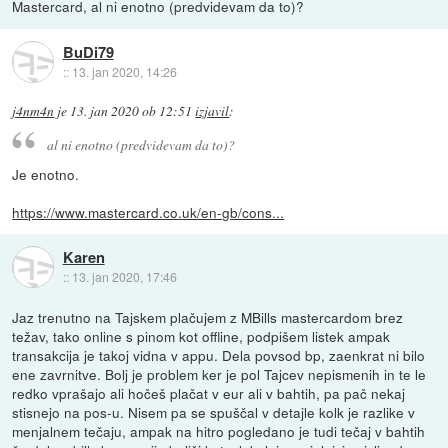
Mastercard, al ni enotno (predvidevam da to)?
BuDi79
::
13. jan 2020, 14:26
j4nm4n
je
13. jan 2020 ob 12:51
izjavil
:
al ni enotno (predvidevam da to)?
Je enotno.
https://www.mastercard.co.uk/en-gb/cons...
Karen
::
13. jan 2020, 17:46
Jaz trenutno na Tajskem plačujem z MBills mastercardom brez
težav, tako online s pinom kot offline, podpišem listek ampak
transakcija je takoj vidna v appu. Dela povsod bp, zaenkrat ni bilo
ene zavrnitve. Bolj je problem ker je pol Tajcev nepismenih in te le
redko vprašajo ali hočeš plačat v eur ali v bahtih, pa pač nekaj
stisnejo na pos-u. Nisem pa se spuščal v detajle kolk je razlike v
menjalnem tečaju, ampak na hitro pogledano je tudi tečaj v bahtih