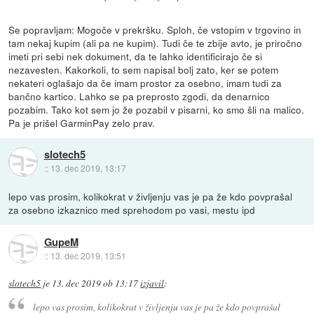
Se popravljam: Mogoče v prekršku. Sploh, če vstopim v trgovino in
tam nekaj kupim (ali pa ne kupim). Tudi če te zbije avto, je priročno
imeti pri sebi nek dokument, da te lahko identificirajo če si
nezavesten. Kakorkoli, to sem napisal bolj zato, ker se potem
nekateri oglašajo da če imam prostor za osebno, imam tudi za
bančno kartico. Lahko se pa preprosto zgodi, da denarnico
pozabim. Tako kot sem jo že pozabil v pisarni, ko smo šli na malico.
Pa je prišel GarminPay zelo prav.
slotech5
::
13. dec 2019, 13:17
lepo vas prosim, kolikokrat v življenju vas je pa že kdo povprašal
za osebno izkaznico med sprehodom po vasi, mestu ipd
GupeM
::
13. dec 2019, 13:51
slotech5
je
13. dec 2019 ob 13:17
izjavil
:
lepo vas prosim, kolikokrat v življenju vas je pa že kdo povprašal