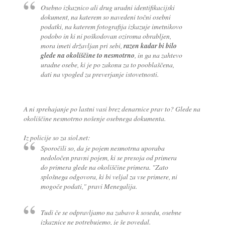
Osebno izkaznico ali drug uradni identifikacijski
dokument, na katerem so navedeni točni osebni
podatki, na katerem fotografija izkazuje imetnikovo
podobo in ki ni poškodovan oziroma obrabljen,
mora imeti državljan pri sebi,
razen kadar bi bilo
glede na okoliščine to nesmotrno
, in ga na zahtevo
uradne osebe, ki je po zakonu za to pooblaščena,
dati na vpogled za preverjanje istovetnosti.
A ni sprehajanje po lastni vasi brez denarnice prav to? Glede na
okoliščine nesmotrno nošenje osebnega dokumenta.
Iz policije so za siol.net:
Sporočili so, da je pojem nesmotrna uporaba
nedoločen pravni pojem, ki se presoja od primera
do primera glede na okoliščine primera. "Zato
splošnega odgovora, ki bi veljal za vse primere, ni
mogoče podati," pravi Menegalija.
Tudi če se odpravljamo na zabavo k sosedu, osebne
izkaznice ne potrebujemo, je še povedal.