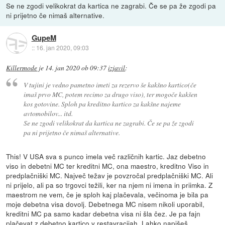
Se ne zgodi velikokrat da kartica ne zagrabi. Če se pa že zgodi pa
ni prijetno če nimaš alternative.
GupeM
::
16. jan 2020, 09:03
Killermode
je
14. jan 2020 ob 09:37
izjavil
:
V tujini je vedno pametno imeti za rezervo še kakšno kartico(če
imaš prvo MC, potem recimo za drugo viso), ter mogoče kakšen
kos gotovine. Sploh pa kreditno kartico za kakšne najeme
avtomobilov... itd.
Se ne zgodi velikokrat da kartica ne zagrabi. Če se pa že zgodi
pa ni prijetno če nimaš alternative.
This! V USA sva s punco imela več različnih kartic. Jaz debetno
viso in debetni MC ter kreditni MC, ona maestro, kreditno Viso in
predplačniški MC. Največ težav je povzročal predplačniški MC. Ali
ni prijelo, ali pa so trgovci težili, ker na njem ni imena in priimka. Z
maestrom ne vem, če je sploh kaj plačevala, večinoma je bila pa
moje debetna visa dovolj. Debetnega MC nisem nikoli uporabil,
kreditni MC pa samo kadar debetna visa ni šla čez. Je pa fajn
plačevat z debetno kartico v restavracijah. Lahko napišeš