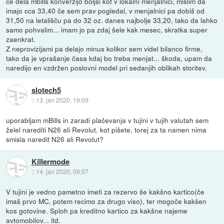
če dela mbills konverzijo boljši kot v lokalni menjalnici, mislim da
imajo cca 33,40 če sem prav pogledal, v menjalnici pa dobiš od
31,50 na letališču pa do 32 oz. danes najbolje 33,20, tako da lahko
samo pohvalim... imam jo pa zdaj šele kak mesec, skratka super
zaenkrat.
Z neprovizijami pa delajo minus kolikor sem videl bilanco firme,
tako da je vprašanje časa kdaj bo treba menjat... škoda, upam da
naredijo en vzdržen poslovni model pri sedanjih oblikah storitev.
slotech5
::
13. jan 2020, 19:09
uporabljam mBills in zaradi plačevanja v tujini v tujih valutah sem
želel narediti N26 ali Revolut. kot pišete, torej za ta namen nima
smisla naredit N26 ali Revolut?
Killermode
::
14. jan 2020, 09:37
V tujini je vedno pametno imeti za rezervo še kakšno kartico(če
imaš prvo MC, potem recimo za drugo viso), ter mogoče kakšen
kos gotovine. Sploh pa kreditno kartico za kakšne najeme
avtomobilov... itd.