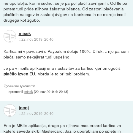
ne uporablja, kar ni čudno, če je pa pol plačil zavrnjenih. Od tle pa
potem tudi pride njihova žalostna bilanca. Od zastonj plačevanja
plačilnih nalogov in zastonj dvigov na bankomatih ne morejo imeti
drugega kot zgubo.
misek
::
22. nov 2019, 20:40
Kartica mi v povezavi s Paypalom deluje 100%. Direkt z njo pa sem
plačal samo nekajkrat tudi uspešno.
Je pa v mbills aplikaciji ena nastavitev za kartico kjer omogočiš
. Morda je to pri tebi problem.
plačilo izven EU
Zgodovina sprememb…
spremenil:
misek
(
22. nov 2019 ob 20:43
)
jocoj
::
22. nov 2019, 20:40
Eno je MBills aplikacija, drugo pa njihova mastercard kartica za
katero seveda skrbi Mastercard. Jaz jo uporabljam po spletu in