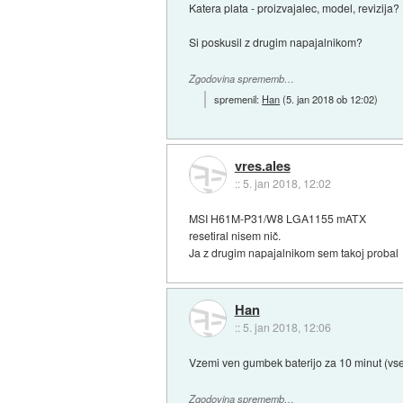
Katera plata - proizvajalec, model, revizij
Si poskusil z drugim napajalnikom?
Zgodovina sprememb…
spremenil:
Han
(
5. jan 2018 ob 12:02
)
vres.ales
::
5. jan 2018, 12:02
MSI H61M-P31/W8 LGA1155 mATX
resetiral nisem nič.
Ja z drugim napajalnikom sem takoj probal
Han
::
5. jan 2018, 12:06
Vzemi ven gumbek baterijo za 10 minut (vse 
Zgodovina sprememb…