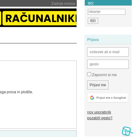
Išči:
Zadnje novice
Prijava
Zapomni si me
ega proca in plošče.
nov uporabnik
pozabili geslo?