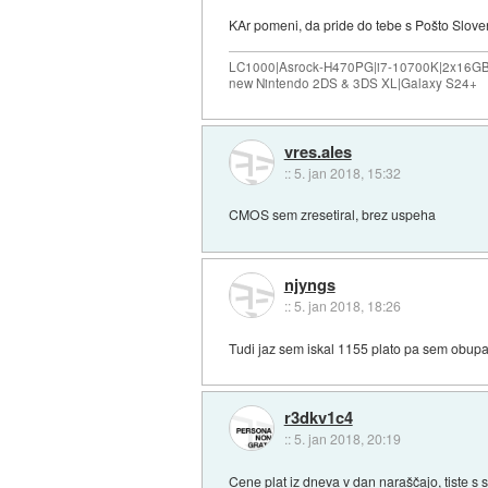
KAr pomeni, da pride do tebe s Pošto Sloven
LC1000|Asrock-H470PG|i7-10700K|2x16G
new Nintendo 2DS & 3DS XL|Galaxy S24+
vres.ales
::
5. jan 2018, 15:32
CMOS sem zresetiral, brez uspeha
njyngs
::
5. jan 2018, 18:26
Tudi jaz sem iskal 1155 plato pa sem obupal, 
r3dkv1c4
::
5. jan 2018, 20:19
Cene plat iz dneva v dan naraščajo, tiste s 