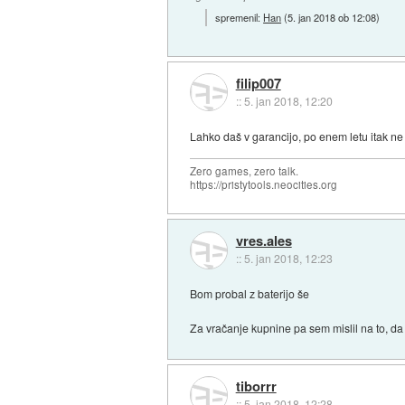
spremenil:
Han
(
5. jan 2018 ob 12:08
)
filip007
::
5. jan 2018, 12:20
Lahko daš v garancijo, po enem letu itak ne 
Zero games, zero talk.
https://pristytools.neocities.org
vres.ales
::
5. jan 2018, 12:23
Bom probal z baterijo še
Za vračanje kupnine pa sem mislil na to, da 
tiborrr
::
5. jan 2018, 12:28