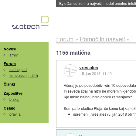
Spletne strani začele streči oglase za agente
Forum
»
Pomoč in nasveti
»
1
Novice
1155 matična
arhiv
Forum
vres.ales
mali oglasi
::
5. jan 2018, 11:40
teme zadnjih 24h
Članki
Včeraj je po posodobitvi win 10 odpovedala
In seveda zdaj na hitro ne morem nikjer dob
Zaposlitve
Kje lahko najbolj hitro dobim zamenjavo?
brskaj
Ostalo
Sem pa iz okolice Ptuja, če komu kej kaj le
pravila
spremenil:
vres.ales
(
5. jan 2018 ob 1