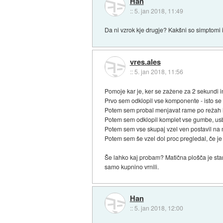
Han
::
5. jan 2018, 11:49
Da ni vzrok kje drugje? Kakšni so simptomi in
vres.ales
::
5. jan 2018, 11:56
Pomoje kar je, ker se zažene za 2 sekundi i
Prvo sem odklopil vse komponente - isto se
Potem sem probal menjavat rame po režah in
Potem sem odklopil komplet vse gumbe, usb i
Potem sem vse skupaj vzel ven postavil na m
Potem sem še vzel dol proc pregledal, če j
Še lahko kaj probam? Matična plošča je stara
samo kupnino vrnili.
Han
::
5. jan 2018, 12:00