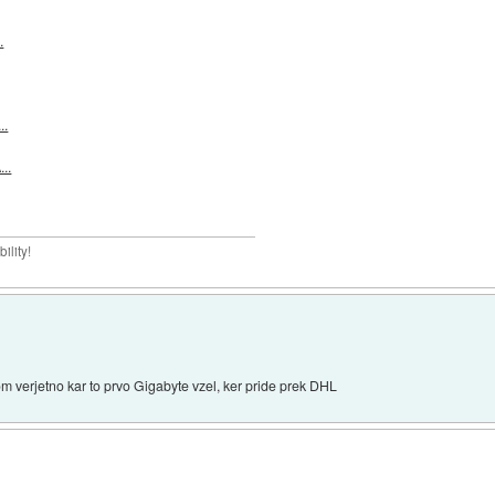
.
..
..
ility!
m verjetno kar to prvo Gigabyte vzel, ker pride prek DHL