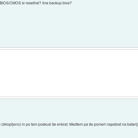
a? BIOS/CMOS si resetiral? Ima backup bios?
izklopljeno) in po tem poskusi še enkrat. Medtem pa še pomeri napetost na bateriji