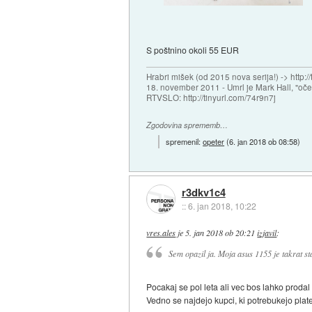
S poštnino okoli 55 EUR
Hrabri mišek (od 2015 nova serija!) -> http:/
18. november 2011 - Umrl je Mark Hall, "oč
RTVSLO: http://tinyurl.com/74r9n7j
Zgodovina sprememb…
spremenil:
opeter
(
6. jan 2018 ob 08:58
)
r3dkv1c4
::
6. jan 2018, 10:22
vres.ales
je
5. jan 2018 ob 20:21
izjavil
:
Sem opazil ja. Moja asus 1155 je takrat st
Pocakaj se pol leta ali vec bos lahko prodal 
Vedno se najdejo kupci, ki potrebukejo plate