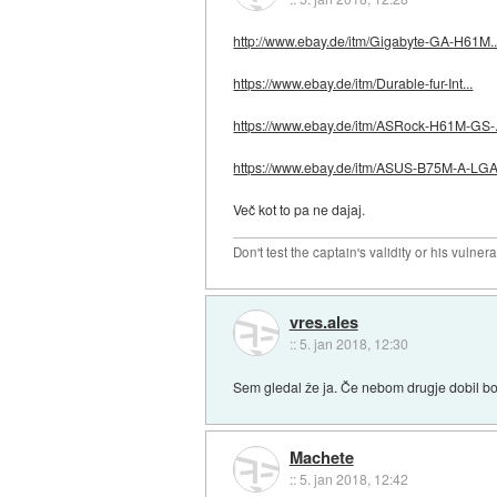
http://www.ebay.de/itm/Gigabyte-GA-H61M..
https://www.ebay.de/itm/Durable-fur-Int...
https://www.ebay.de/itm/ASRock-H61M-GS-.
https://www.ebay.de/itm/ASUS-B75M-A-LGA.
Več kot to pa ne dajaj.
Don't test the captain's validity or his vulnerab
vres.ales
::
5. jan 2018, 12:30
Sem gledal že ja. Če nebom drugje dobil bo
Machete
::
5. jan 2018, 12:42