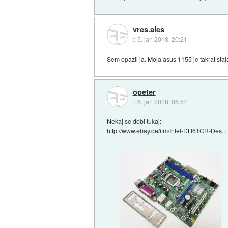
vres.ales
::
5. jan 2018, 20:21
Sem opazil ja. Moja asus 1155 je takrat stal
opeter
::
6. jan 2018, 08:54
Nekaj se dobi tukaj:
http://www.ebay.de/itm/Intel-DH61CR-Des...