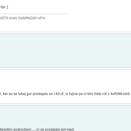
ije :]
B|RTX-5080 GAMING|W10Pro
ker so se tukaj gor prodajale za 140+€, iz tujine pa ni bilo čisto nič z 4xRAM sloti.
starejšim podnožjem......in se prodajajo kot med.