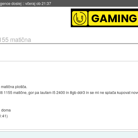
 umetne inteligence
::
včeraj ob 21:23
155 matična
 matična plošča.
iti 1155 matične, gor pa laufam i5 2400 in 8gb ddr3 in se mi ne splača kupovat nov
ži doma
1:41
)