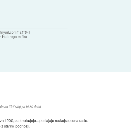
/tinyurl.com/na7r54l
e" Hrabrega miška
ala na 55€ zdaj pa bi 80 dobil
za 120€, plate crkujejo....postajajo redkejse, cena raste.
 z starimi podnozji.