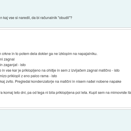
 kaj vse si naredil, da bi računalnik "obudil"?
n crkne in to potem dela dokler ga ne izklopim na napajalniku.
 ni zagnal
 zaganjat - isto
n vse kar je priklopljeno na ohišje in sem z izvijačem zagnal matično - isto
izo priklopil z eno palco rama - isto
e kaj zvito. Pregledal kondenzatorje na matični in nisem našel nobene napake
 komaj leto dni, pa od tega ni bila priklopljena pol leta. Kupil sem na mimovrste i