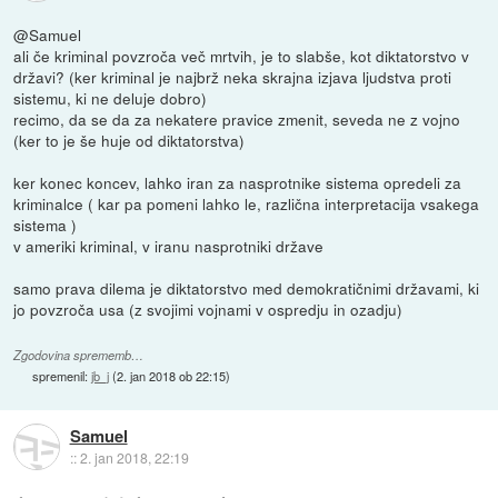
@Samuel
ali če kriminal povzroča več mrtvih, je to slabše, kot diktatorstvo v
državi? (ker kriminal je najbrž neka skrajna izjava ljudstva proti
sistemu, ki ne deluje dobro)
recimo, da se da za nekatere pravice zmenit, seveda ne z vojno
(ker to je še huje od diktatorstva)
ker konec koncev, lahko iran za nasprotnike sistema opredeli za
kriminalce ( kar pa pomeni lahko le, različna interpretacija vsakega
sistema )
v ameriki kriminal, v iranu nasprotniki države
samo prava dilema je diktatorstvo med demokratičnimi državami, ki
jo povzroča usa (z svojimi vojnami v ospredju in ozadju)
Zgodovina sprememb…
spremenil:
jb_j
(
2. jan 2018 ob 22:15
)
Samuel
::
2. jan 2018, 22:19