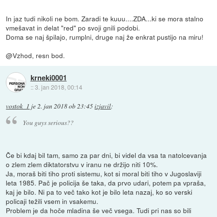
In jaz tudi nikoli ne bom. Zaradi te kuuu....ZDA...ki se mora stalno
vmešavat in delat "red" po svoji gnili podobi.
Doma se naj špilajo, rumplni, druge naj že enkrat pustijo na miru!
@Vzhod, resn bod.
krneki0001
::
3. jan 2018, 00:14
vostok_1
je
2. jan 2018 ob 23:45
izjavil
:
You guys serious??
Če bi kdaj bil tam, samo za par dni, bi videl da vsa ta natolcevanja
o zlem zlem diktatorstvu v iranu ne držijo niti 10%.
Ja, moraš biti tiho proti sistemu, kot si moral biti tiho v Jugoslaviji
leta 1985. Pač je policija še taka, da prvo udari, potem pa vpraša,
kaj je bilo. Ni pa to več tako kot je bilo leta nazaj, ko so verski
policaji težili vsem in vsakemu.
Problem je da hoče mladina še več vsega. Tudi pri nas so bili