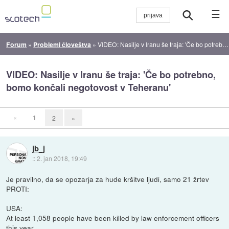
☰
Forum
»
Problemi človeštva
»
VIDEO: Nasilje v Iranu še traja: 'Če bo potrebno, bomo končali negotovost v Teheranu'
VIDEO: Nasilje v Iranu še traja: 'Če bo potrebno,
bomo končali negotovost v Teheranu'
«
1
2
»
jb_j
::
2. jan 2018, 19:49
Je pravilno, da se opozarja za hude kršitve ljudi, samo 21 žrtev
PROTI:
USA:
At least 1,058 people have been killed by law enforcement officers
this year