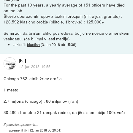
For the past 10 years, a yearly average of 151 officers have died
on the job
Število oboroženih ropov z težkim orožjem (mitraljezi, granate) :
126.592 klasično orožje (pištole, šibrovke) : 125.000+
Se mi zdi, da bi iran lahko posredoval bolj črne novice o ameriškem
vsakdanu. (če bi imel v lasti medije)
zaklenil:
bluefish
(
3. jan 2018 ob 15:36
)
jb_j
::
2. jan 2018, 19:55
Chicago 762 letnih žrtev orožja
1 mesto
2.7 miljona (chicago) : 80 miljonov (iran)
30.480 : trenutno 21 (ampak rečmo, da jih sistem ubije 100x več)
Zgodovina sprememb…
spremenil:
jb_j
(
2. jan 2018 ob 20:01
)