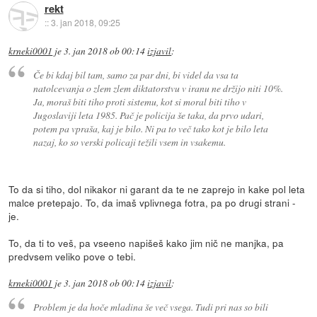
rekt
::
3. jan 2018, 09:25
krneki0001
je
3. jan 2018 ob 00:14
izjavil
:
Če bi kdaj bil tam, samo za par dni, bi videl da vsa ta
natolcevanja o zlem zlem diktatorstvu v iranu ne držijo niti 10%.
Ja, moraš biti tiho proti sistemu, kot si moral biti tiho v
Jugoslaviji leta 1985. Pač je policija še taka, da prvo udari,
potem pa vpraša, kaj je bilo. Ni pa to več tako kot je bilo leta
nazaj, ko so verski policaji težili vsem in vsakemu.
To da si tiho, dol nikakor ni garant da te ne zaprejo in kake pol leta
malce pretepajo. To, da imaš vplivnega fotra, pa po drugi strani -
je.
To, da ti to veš, pa vseeno napišeš kako jim nič ne manjka, pa
predvsem veliko pove o tebi.
krneki0001
je
3. jan 2018 ob 00:14
izjavil
:
Problem je da hoče mladina še več vsega. Tudi pri nas so bili