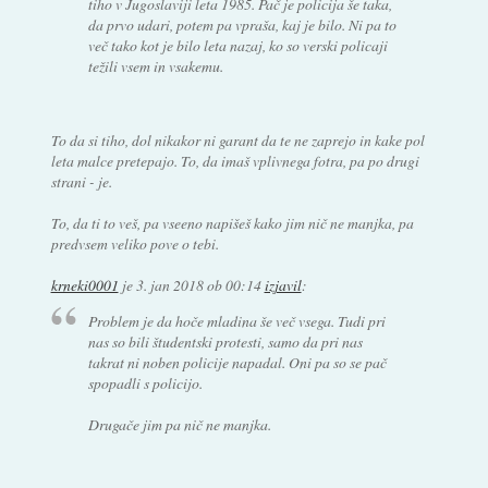
tiho v Jugoslaviji leta 1985. Pač je policija še taka,
da prvo udari, potem pa vpraša, kaj je bilo. Ni pa to
več tako kot je bilo leta nazaj, ko so verski policaji
težili vsem in vsakemu.
To da si tiho, dol nikakor ni garant da te ne zaprejo in kake pol
leta malce pretepajo. To, da imaš vplivnega fotra, pa po drugi
strani - je.
To, da ti to veš, pa vseeno napišeš kako jim nič ne manjka, pa
predvsem veliko pove o tebi.
krneki0001
je
3. jan 2018 ob 00:14
izjavil
:
Problem je da hoče mladina še več vsega. Tudi pri
nas so bili študentski protesti, samo da pri nas
takrat ni noben policije napadal. Oni pa so se pač
spopadli s policijo.
Drugače jim pa nič ne manjka.