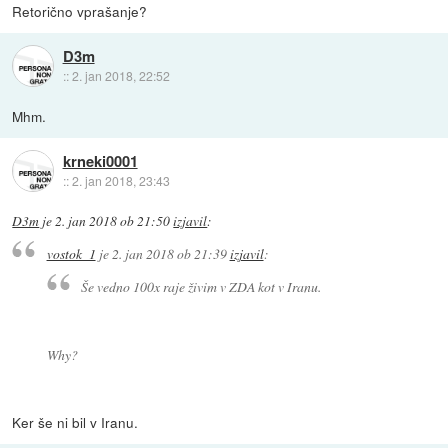
Retorično vprašanje?
D3m
::
2. jan 2018, 22:52
Mhm.
krneki0001
::
2. jan 2018, 23:43
D3m
je
2. jan 2018 ob 21:50
izjavil
:
vostok_1
je
2. jan 2018 ob 21:39
izjavil
:
Še vedno 100x raje živim v ZDA kot v Iranu.
Why?
Ker še ni bil v Iranu.