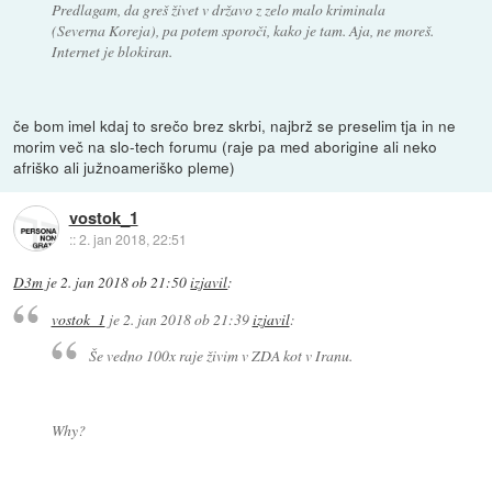
Predlagam, da greš živet v državo z zelo malo kriminala
(Severna Koreja), pa potem sporoči, kako je tam. Aja, ne moreš.
Internet je blokiran.
če bom imel kdaj to srečo brez skrbi, najbrž se preselim tja in ne
morim več na slo-tech forumu (raje pa med aborigine ali neko
afriško ali južnoameriško pleme)
vostok_1
::
2. jan 2018, 22:51
D3m
je
2. jan 2018 ob 21:50
izjavil
:
vostok_1
je
2. jan 2018 ob 21:39
izjavil
:
Še vedno 100x raje živim v ZDA kot v Iranu.
Why?