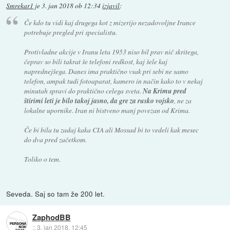
Smrekar1
je
3. jan 2018 ob 12:34
izjavil
:
Če kdo tu vidi kaj drugega kot z mizerijo nezadovoljne Irance
potrebuje pregled pri specialistu.
Protivladne akcije v Iranu leta 1953 niso bil prav nič skritega,
čeprav so bili takrat še telefoni redkost, kaj šele kaj
naprednejšega. Danes ima praktično vsak pri sebi ne samo
telefon, ampak tudi fotoaparat, kamero in način kako to v nekaj
minutah spravi do praktično celega sveta.
Na Krimu pred
štirimi leti je bilo takoj jasno, da gre za rusko vojsko
, ne za
lokalne upornike. Iran ni bistveno manj povezan od Krima.
Če bi bila tu zadaj kaka CIA ali Mossad bi to vedeli kak mesec
do dva pred začetkom.
Toliko o tem.
Seveda. Saj so tam že 200 let.
ZaphodBB
::
3. jan 2018, 12:45