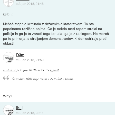
::
2. jan 2018, 21:48
@jb_j:
Mešaš stopnjo krminala z državnim diktatorstvom. To sta
popolnoma različna pojma. Če je nekdo med ropom strelal na
policijo in ga je ta zaradi tega fentala, ga je z razlogom. Ne moreš
pa to primerjat s streljanjem demonstrantov, ki demostrirajo proti
oblasti.
D3m
::
2. jan 2018, 21:50
vostok_1
je
2. jan 2018 ob 21:39
izjavil
:
Še vedno 100x raje živim v ZDA kot v Iranu.
Why?
jb_j
::
2. jan 2018, 22:11