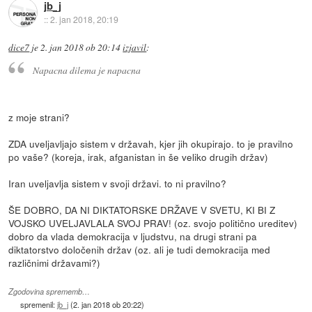
jb_j
::
2. jan 2018, 20:19
dice7
je
2. jan 2018 ob 20:14
izjavil
:
Napacna dilema je napacna
z moje strani?
ZDA uveljavljajo sistem v državah, kjer jih okupirajo. to je pravilno
po vaše? (koreja, irak, afganistan in še veliko drugih držav)
Iran uveljavlja sistem v svoji državi. to ni pravilno?
ŠE DOBRO, DA NI DIKTATORSKE DRŽAVE V SVETU, KI BI Z
VOJSKO UVELJAVLALA SVOJ PRAV! (oz. svojo politično ureditev)
dobro da vlada demokracija v ljudstvu, na drugi strani pa
diktatorstvo določenih držav (oz. ali je tudi demokracija med
različnimi državami?)
Zgodovina sprememb…
spremenil:
jb_j
(
2. jan 2018 ob 20:22
)