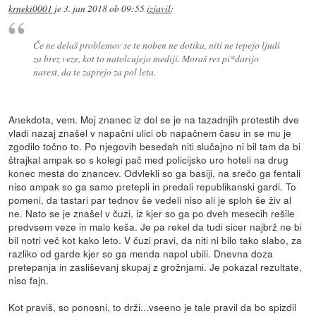
krneki0001
je
3. jan 2018 ob 09:55
izjavil
:
Če ne delaš problemov se te noben ne dotika, niti ne tepejo ljudi
za brez veze, kot to natolcujejo mediji. Moraš res pi*darijo
narest, da te zaprejo za pol leta.
Anekdota, vem. Moj znanec iz dol se je na tazadnjih protestih dve
vladi nazaj znašel v napačni ulici ob napačnem času in se mu je
zgodilo točno to. Po njegovih besedah niti slučajno ni bil tam da bi
štrajkal ampak so s kolegi pač med policijsko uro hoteli na drug
konec mesta do znancev. Odvlekli so ga basiji, na srečo ga fentali
niso ampak so ga samo pretepli in predali republikanski gardi. To
pomeni, da tastari par tednov še vedeli niso ali je sploh še živ al
ne. Nato se je znašel v čuzi, iz kjer so ga po dveh mesecih rešile
predvsem veze in malo keša. Je pa rekel da tudi sicer najbrž ne bi
bil notri več kot kako leto. V čuzi pravi, da niti ni bilo tako slabo, za
razliko od garde kjer so ga menda napol ubili. Dnevna doza
pretepanja in zasliševanj skupaj z grožnjami. Je pokazal rezultate,
niso fajn.
Kot praviš, so ponosni, to drži...vseeno je tale pravil da bo spizdil