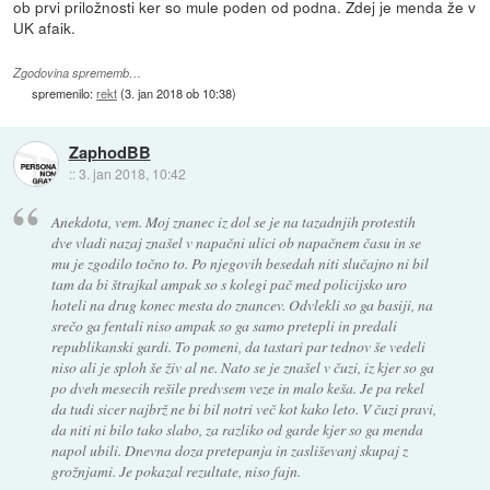
ob prvi priložnosti ker so mule poden od podna. Zdej je menda že v
UK afaik.
Zgodovina sprememb…
spremenilo:
rekt
(
3. jan 2018 ob 10:38
)
ZaphodBB
::
3. jan 2018, 10:42
Anekdota, vem. Moj znanec iz dol se je na tazadnjih protestih
dve vladi nazaj znašel v napačni ulici ob napačnem času in se
mu je zgodilo točno to. Po njegovih besedah niti slučajno ni bil
tam da bi štrajkal ampak so s kolegi pač med policijsko uro
hoteli na drug konec mesta do znancev. Odvlekli so ga basiji, na
srečo ga fentali niso ampak so ga samo pretepli in predali
republikanski gardi. To pomeni, da tastari par tednov še vedeli
niso ali je sploh še živ al ne. Nato se je znašel v čuzi, iz kjer so ga
po dveh mesecih rešile predvsem veze in malo keša. Je pa rekel
da tudi sicer najbrž ne bi bil notri več kot kako leto. V čuzi pravi,
da niti ni bilo tako slabo, za razliko od garde kjer so ga menda
napol ubili. Dnevna doza pretepanja in zasliševanj skupaj z
grožnjami. Je pokazal rezultate, niso fajn.