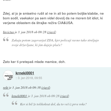
Zdej, al jo je smiselno rušit al ne in ali bo potem boljše/slabše, ne
bom sodil, vsekakor pa sem videl dovolj da ne morem bit idiot, ki
verjame oblastem da štrajke režira CIA&USA.
Invictus
je
3. jan 2018 ob 09:28
izjavil
:
Zakaja potem zagovarjaš ZDA, kjer policaji ravno tako streljajo
svoje državljane, ki jim dajejo plače?
Zato ker ti pretepaš mlade mamice, doh.
krneki0001
::
3. jan 2018, 09:55
rekt
je
3. jan 2018 ob 09:38
izjavil
:
krneki0001
je
3. jan 2018 ob 09:28
izjavil
:
Ker si bil že tolikokrat dol, da to veš iz prve roke?