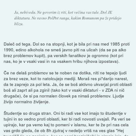
Ja, nebivedu. Ne govorim iz riti, kot večina vas tule. Dol JE
diktatura. Ne ravno PolPot ranga, kakim Romunom pa že pridejo
blizu.
Daleč od tega. Dol so na stopnji, kot je bila pri nas med 1985 proti
1990, edino alkohola ne smeš javno piti na ulicah (da se pa alko
brez problemov kupit), pa verskih fanatikov je ogromno (kot pri
nas, ko je v vsaki vasi in na vsakem hribu njihova izpostava).
Če ne delaš problemov se te noben ne dotika, niti ne tepejo ljudi
za brez veze, kot to natolcujejo mediji. Moraš res pi*darijo narest,
da te zaprejo za pol leta. Ja, če se boš aktivno ukvarjal proti oblasti
boš ali zaprt ali pa zginil (tako kot v vsaki diktaturi - v ZDA ni nič
drugače), če si pa normalen človek pa nimaš problemov. Ljudje
živijo normalno življenje.
Študentje so druga stran. Oni bi radi vse kot imajo to študentje v
tujini in so vedno proti oblasti, ker bi radi novosti uvajali. Pa veri se
upirajo, kar pa vemo kaj to pomeni v islamu, ker te že pri nas cela
vas grdo gleda, če ob 8h zjutraj v nedeljo vrtiš na ves glas "Hej