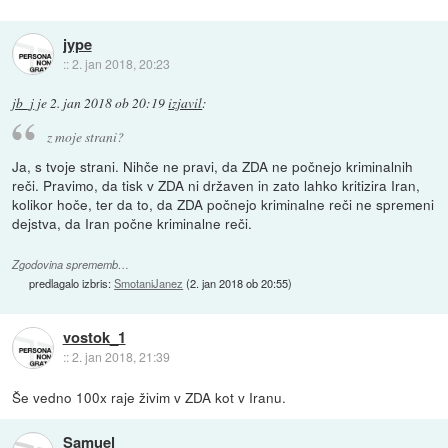
jype
::
2. jan 2018, 20:23
jb_j
je
2. jan 2018 ob 20:19
izjavil
:
z moje strani?
Ja, s tvoje strani. Nihče ne pravi, da ZDA ne počnejo kriminalnih
reči. Pravimo, da tisk v ZDA ni državen in zato lahko kritizira Iran,
kolikor hoče, ter da to, da ZDA počnejo kriminalne reči ne spremeni
dejstva, da Iran počne kriminalne reči.
Zgodovina sprememb…
predlagalo izbris:
SmotaniJanez
(
2. jan 2018 ob 20:55
)
vostok_1
::
2. jan 2018, 21:39
Še vedno 100x raje živim v ZDA kot v Iranu.
Samuel