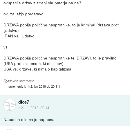
okupacija držav z strani okupatorja pa ne?
ok. za lažjo predstavo:
DRŽAVA pobija politične nasprotnike. to je kriminal (država proti
ljudstvu)
IRAN vs. ljudstvo
vs.
DRŽAVA pobija politične nasprotnike tej DRŽAVI. to je pravilno
(USA proti sistemom, ki ni njihov)
USA vs. države, ki nimajo kapitalizma
Zgodovina sprememb…
spremenil:
jb_j
(
2. jan 2018 ob 20:11
)
dice7
::
2. jan 2018, 20:14
Napacna dilema je napacna