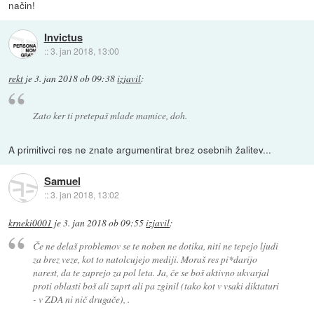
način!
Invictus
::
3. jan 2018, 13:00
rekt
je
3. jan 2018 ob 09:38
izjavil
:
Zato ker ti pretepaš mlade mamice, doh.
A primitivci res ne znate argumentirat brez osebnih žalitev...
Samuel
::
3. jan 2018, 13:02
krneki0001
je
3. jan 2018 ob 09:55
izjavil
:
Če ne delaš problemov se te noben ne dotika, niti ne tepejo ljudi
za brez veze, kot to natolcujejo mediji. Moraš res pi*darijo
narest, da te zaprejo za pol leta. Ja, če se boš aktivno ukvarjal
proti oblasti boš ali zaprt ali pa zginil (tako kot v vsaki diktaturi
- v ZDA ni nič drugače), .