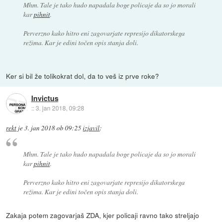
Mhm. Tale je tako hudo napadala boge policaje da so jo morali
kar
pihnit
.
Perverzno kako hitro eni zagovarjate represijo dikatorskega
režima. Kar je edini točen opis stanja doli.
Ker si bil že tolikokrat dol, da to veš iz prve roke?
Invictus
::
3. jan 2018, 09:28
rekt
je
3. jan 2018 ob 09:25
izjavil
:
Mhm. Tale je tako hudo napadala boge policaje da so jo morali
kar
pihnit
.
Perverzno kako hitro eni zagovarjate represijo dikatorskega
režima. Kar je edini točen opis stanja doli.
Zakaja potem zagovarjaš ZDA, kjer policaji ravno tako streljajo