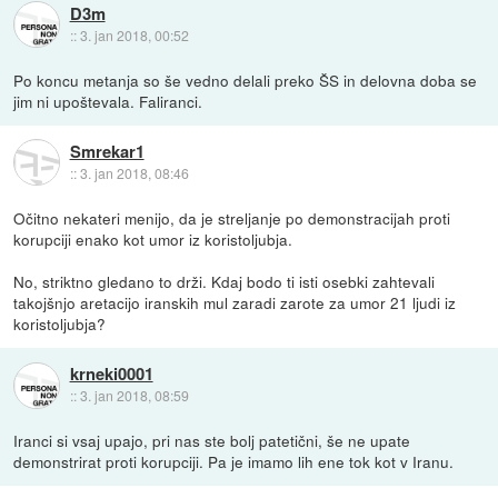
D3m
::
3. jan 2018, 00:52
Po koncu metanja so še vedno delali preko ŠS in delovna doba se
jim ni upoštevala. Faliranci.
Smrekar1
::
3. jan 2018, 08:46
Očitno nekateri menijo, da je streljanje po demonstracijah proti
korupciji enako kot umor iz koristoljubja.
No, striktno gledano to drži. Kdaj bodo ti isti osebki zahtevali
takojšnjo aretacijo iranskih mul zaradi zarote za umor 21 ljudi iz
koristoljubja?
krneki0001
::
3. jan 2018, 08:59
Iranci si vsaj upajo, pri nas ste bolj patetični, še ne upate
demonstrirat proti korupciji. Pa je imamo lih ene tok kot v Iranu.