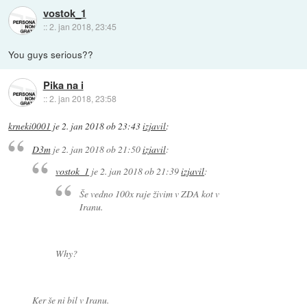
vostok_1
::
2. jan 2018, 23:45
You guys serious??
Pika na i
::
2. jan 2018, 23:58
krneki0001
je
2. jan 2018 ob 23:43
izjavil
:
D3m
je
2. jan 2018 ob 21:50
izjavil
:
vostok_1
je
2. jan 2018 ob 21:39
izjavil
:
Še vedno 100x raje živim v ZDA kot v
Iranu.
Why?
Ker še ni bil v Iranu.