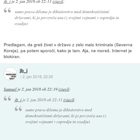
jb_j
je
2. jan 2018 ob 22:11
izjavil
:
samo prava dilema je diktatorstvo med demokratičnimi
državami, ki jo povzroča usa (z svojimi vojnami v ospredju in
ozadju)
Predlagam, da greš živet v državo z zelo malo kriminala (Severna
Koreja), pa potem sporoči, kako je tam. Aja, ne moreš. Internet je
blokiran.
jb_j
::
2. jan 2018, 22:35
Samuel
je
2. jan 2018 ob 22:19
izjavil
:
jb_j
je
2. jan 2018 ob 22:11
izjavil
:
samo prava dilema je diktatorstvo med
demokratičnimi državami, ki jo povzroča usa (z
svojimi vojnami v ospredju in ozadju)