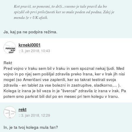
Kot praviš, so ponosni, to drži...vseeno je tale pravil da bo
spizdil ob prvi priložnosti ker so mule poden od podna. Zdej je
menda že v UK afaik.
Ja, kaj pa ne podpira režima.
krneki0001
::
3. jan 2018, 10:43
Rekt
Pred vojno v Iraku sem bil v Iraku in sem spoznal nekaj ljudi. Med
vojno in po njej sem pošiljal zdravila preko Irana, ker v Irak jih nisi
mogel (so Američani vse zaplenili, ker so takrat testirali svoja
zdravila - en tablet za vse bolezni in zastrupitve, sladkorno,... ).
Kolega iz irana je bil veza in je "švercal" zdravila iz irana v irak. Pa
potem smo parkrat bili dol po en mesec pri tem kolegu v Iranu.
rekt
::
3. jan 2018, 12:29
In, je ta tvoj kolega mula fan?