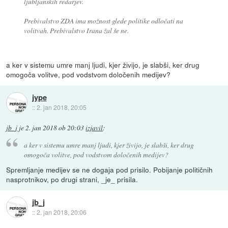
ljubljanskih redarjev.
Prebivalstvo ZDA ima možnost glede politike odločati na
volitvah. Prebivalstvo Irana žal še ne.
a ker v sistemu umre manj ljudi, kjer živijo, je slabši, ker drug
omogoča volitve, pod vodstvom določenih medijev?
jype
::
2. jan 2018, 20:05
jb_j
je
2. jan 2018 ob 20:03
izjavil
:
a ker v sistemu umre manj ljudi, kjer živijo, je slabši, ker drug
omogoča volitve, pod vodstvom določenih medijev?
Spremljanje medijev se ne dogaja pod prisilo. Pobijanje političnih
nasprotnikov, po drugi strani, _je_ prisila.
jb_j
::
2. jan 2018, 20:06