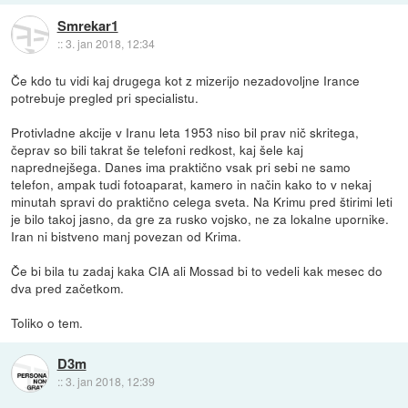
Smrekar1
::
3. jan 2018, 12:34
Če kdo tu vidi kaj drugega kot z mizerijo nezadovoljne Irance
potrebuje pregled pri specialistu.
Protivladne akcije v Iranu leta 1953 niso bil prav nič skritega,
čeprav so bili takrat še telefoni redkost, kaj šele kaj
naprednejšega. Danes ima praktično vsak pri sebi ne samo
telefon, ampak tudi fotoaparat, kamero in način kako to v nekaj
minutah spravi do praktično celega sveta. Na Krimu pred štirimi leti
je bilo takoj jasno, da gre za rusko vojsko, ne za lokalne upornike.
Iran ni bistveno manj povezan od Krima.
Če bi bila tu zadaj kaka CIA ali Mossad bi to vedeli kak mesec do
dva pred začetkom.
Toliko o tem.
D3m
::
3. jan 2018, 12:39