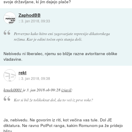
svoje državljane, ki jim dajejo plače?
ZaphodBB
::
3. jan 2018, 09:33
Perverzno kako hitro eni zagovarjate represijo dikatorskega
režima. Kar je edini točen opis stanja doli.
Nebivedu ni liberalec, njemu so bližje razne avtoritarne oblike
vladavine.
rekt
::
3. jan 2018, 09:38
krneki0001
je
3. jan 2018 ob 09:28
izjavil
:
Ker si bil že tolikokrat dol, da to veš iz prve roke?
Ja, nebivedu. Ne govorim iz riti, kot večina vas tule. Dol JE
diktatura. Ne ravno PolPot ranga, kakim Romunom pa že pridejo
blizu.