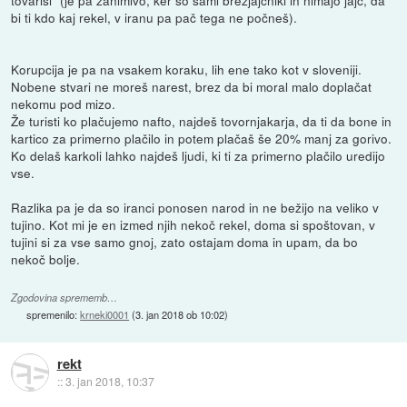
tovariši" (je pa zanimivo, ker so sami brezjajčniki in nimajo jajc, da
bi ti kdo kaj rekel, v iranu pa pač tega ne počneš).
Korupcija je pa na vsakem koraku, lih ene tako kot v sloveniji.
Nobene stvari ne moreš narest, brez da bi moral malo doplačat
nekomu pod mizo.
Že turisti ko plačujemo nafto, najdeš tovornjakarja, da ti da bone in
kartico za primerno plačilo in potem plačaš še 20% manj za gorivo.
Ko delaš karkoli lahko najdeš ljudi, ki ti za primerno plačilo uredijo
vse.
Razlika pa je da so iranci ponosen narod in ne bežijo na veliko v
tujino. Kot mi je en izmed njih nekoč rekel, doma si spoštovan, v
tujini si za vse samo gnoj, zato ostajam doma in upam, da bo
nekoč bolje.
Zgodovina sprememb…
spremenilo:
krneki0001
(
3. jan 2018 ob 10:02
)
rekt
::
3. jan 2018, 10:37