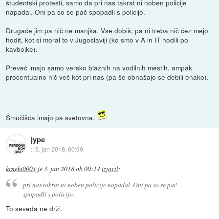
študentski protesti, samo da pri nas takrat ni noben policije
napadal. Oni pa so se pač spopadli s policijo.
Drugače jim pa nič ne manjka. Vse dobiš, pa ni treba nič čez mejo
hodit, kot si moral to v Jugoslaviji (ko smo v A in IT hodili po
kavbojke).
Preveč imajo samo versko blaznih na vodilnih mestih, ampak
procentualno nič več kot pri nas (pa še obnašajo se debili enako).
Smučišča imajo pa svetovna.
jype
::
3. jan 2018, 00:39
krneki0001
je
3. jan 2018 ob 00:14
izjavil
:
pri nas takrat ni noben policije napadal. Oni pa so se pač
spopadli s policijo.
To seveda ne drži.