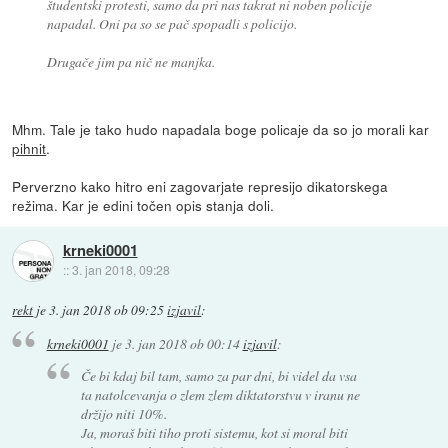
študentski protesti, samo da pri nas takrat ni noben policije
napadal. Oni pa so se pač spopadli s policijo.
Drugače jim pa nič ne manjka.
Mhm. Tale je tako hudo napadala boge policaje da so jo morali kar
pihnit
.
Perverzno kako hitro eni zagovarjate represijo dikatorskega
režima. Kar je edini točen opis stanja doli.
krneki0001
::
3. jan 2018, 09:28
rekt
je
3. jan 2018 ob 09:25
izjavil
:
krneki0001
je
3. jan 2018 ob 00:14
izjavil
:
Če bi kdaj bil tam, samo za par dni, bi videl da vsa
ta natolcevanja o zlem zlem diktatorstvu v iranu ne
držijo niti 10%.
Ja, moraš biti tiho proti sistemu, kot si moral biti