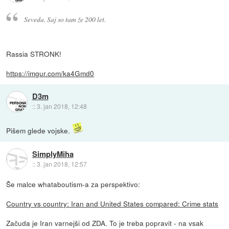
Seveda. Saj so tam že 200 let.
Rassia STRONK!
https://imgur.com/ka4Gmd0
D3m
::
3. jan 2018, 12:48
Pišem glede vojske.
SimplyMiha
::
3. jan 2018, 12:57
Še malce whataboutism-a za perspektivo:
Country vs country: Iran and United States compared: Crime stats
Začuda je Iran varnejši od ZDA. To je treba popravit - na vsak