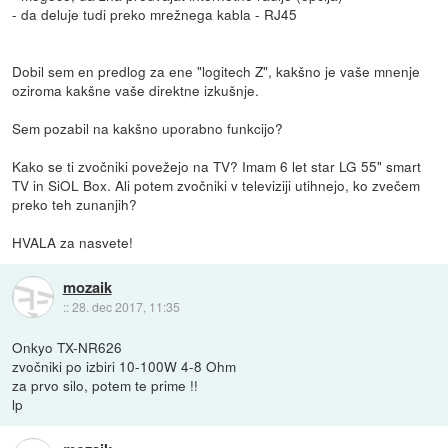
- da deluje tudi preko mrežnega kabla - RJ45
Dobil sem en predlog za ene "logitech Z", kakšno je vaše mnenje
oziroma kakšne vaše direktne izkušnje.
Sem pozabil na kakšno uporabno funkcijo?
Kako se ti zvočniki povežejo na TV? Imam 6 let star LG 55" smart
TV in SiOL Box. Ali potem zvočniki v televiziji utihnejo, ko zvečem
preko teh zunanjih?
HVALA za nasvete!
mozaik
::
28. dec 2017, 11:35
Onkyo TX-NR626
zvočniki po izbiri 10-100W 4-8 Ohm
za prvo silo, potem te prime !!
lp