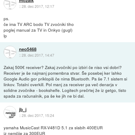
mozaik
::
28. dec 2017, 12:17
ps.
če ima TV ARC bodo TV zvoćniki tiho
poglej manual za TV in Onkyo (gugl)
lp
neo5468
::
28. dec 2017, 14:47
Zakaj 500€ receiver? Zakaj zvočniki po izbiri če niso vsi dobri?
Receiver je še najmanj pomembna stvar. Še posebej ker lahko
Google Audio gor priklopiš če nima Bluetooth. Pa še 7.1 sistem si
linkov. Totalni overkill. Pol manj za receiver pa več denarja v
solidne zvočnike - bookshelfe. Logitech prečrtej že iz getgo, tisto
spada za računalnik, pa še ke jih ne bi dal.
jb_j
::
28. dec 2017, 15:24
yamaha MusicCast RX-V481D 5.1 za slabih 400EUR
iz nemčije za 300EUR