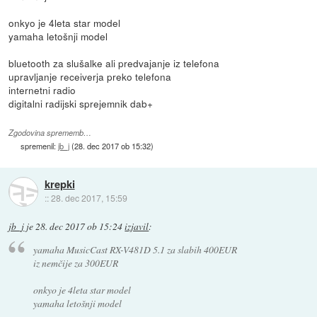
onkyo je 4leta star model
yamaha letošnji model
bluetooth za slušalke ali predvajanje iz telefona
upravljanje receiverja preko telefona
internetni radio
digitalni radijski sprejemnik dab+
Zgodovina sprememb…
spremenil:
jb_j
(
28. dec 2017 ob 15:32
)
krepki
::
28. dec 2017, 15:59
jb_j
je
28. dec 2017 ob 15:24
izjavil
:
yamaha MusicCast RX-V481D 5.1 za slabih 400EUR
iz nemčije za 300EUR
onkyo je 4leta star model
yamaha letošnji model