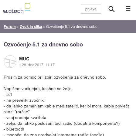
☰
Forum
»
Zvok in slika
»
Ozvočenje 5.1 za dnevno sobo
Ozvočenje 5.1 za dnevno sobo
MUC
::
28. dec 2017, 11:17
Prosim za pomoč pri izbiri ozvočenja za dnevno sobo.
Napišem v alinejah, kakšne so želje.
- 5.1
- ne preveliki zvočniki
- da lahko zamenjam kable med sateliti, ker bi moral kable povlečt
skozi "rorčke"
- vsaj srednja kvaliteta
- želja, da lahko poslušam tudi radio (dodatna komponenta?)
- bluetooth
- mogoče, da zna predvajat internetne radije (opcija)