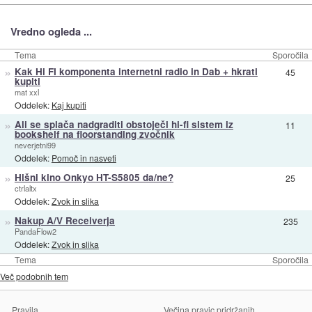
Vredno ogleda ...
Tema
Sporočila
»
Kak Hi FI komponenta internetni radio in Dab + hkrati
45
kupiti
mat xxl
Oddelek:
Kaj kupiti
»
Ali se splača nadgraditi obstoječi hi-fi sistem iz
11
bookshelf na floorstanding zvočnik
neverjetni99
Oddelek:
Pomoč in nasveti
»
Hišni kino Onkyo HT-S5805 da/ne?
25
ctrlaltx
Oddelek:
Zvok in slika
»
Nakup A/V Receiverja
235
PandaFlow2
Oddelek:
Zvok in slika
Tema
Sporočila
Več podobnih tem
Pravila
Večina pravic pridržanih