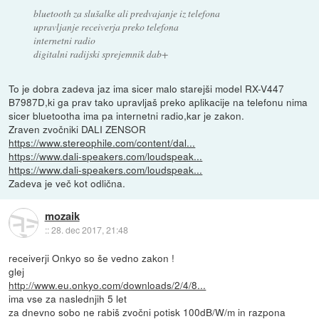
bluetooth za slušalke ali predvajanje iz telefona
upravljanje receiverja preko telefona
internetni radio
digitalni radijski sprejemnik dab+
To je dobra zadeva jaz ima sicer malo starejši model RX-V447
B7987D,ki ga prav tako upravljaš preko aplikacije na telefonu nima
sicer bluetootha ima pa internetni radio,kar je zakon.
Zraven zvočniki DALI ZENSOR
https://www.stereophile.com/content/dal...
https://www.dali-speakers.com/loudspeak...
https://www.dali-speakers.com/loudspeak...
Zadeva je več kot odlična.
mozaik
::
28. dec 2017, 21:48
receiverji Onkyo so še vedno zakon !
glej
http://www.eu.onkyo.com/downloads/2/4/8...
ima vse za naslednjih 5 let
za dnevno sobo ne rabiš zvočni potisk 100dB/W/m in razpona