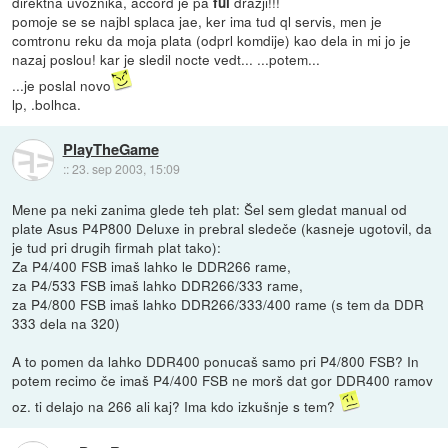
direktna uvoznika, accord je pa
drazji!!!
ful
pomoje se se najbl splaca jae, ker ima tud ql servis, men je
comtronu reku da moja plata (odprl komdije) kao dela in mi jo je
nazaj poslou! kar je sledil nocte vedt... ...potem...
...je poslal novo
lp, .bolhca.
PlayTheGame
::
23. sep 2003, 15:09
Mene pa neki zanima glede teh plat: Šel sem gledat manual od
plate Asus P4P800 Deluxe in prebral sledeče (kasneje ugotovil, da
je tud pri drugih firmah plat tako):
Za P4/400 FSB imaš lahko le DDR266 rame,
za P4/533 FSB imaš lahko DDR266/333 rame,
za P4/800 FSB imaš lahko DDR266/333/400 rame (s tem da DDR
333 dela na 320)
A to pomen da lahko DDR400 ponucaš samo pri P4/800 FSB? In
potem recimo če imaš P4/400 FSB ne morš dat gor DDR400 ramov
oz. ti delajo na 266 ali kaj? Ima kdo izkušnje s tem?