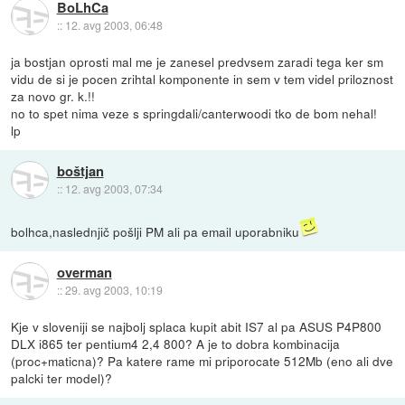
BoLhCa
::
12. avg 2003, 06:48
ja bostjan oprosti mal me je zanesel predvsem zaradi tega ker sm
vidu de si je pocen zrihtal komponente in sem v tem videl priloznost
za novo gr. k.!!
no to spet nima veze s springdali/canterwoodi tko de bom nehal!
lp
boštjan
::
12. avg 2003, 07:34
bolhca,naslednjič pošlji PM ali pa email uporabniku
overman
::
29. avg 2003, 10:19
Kje v sloveniji se najbolj splaca kupit abit IS7 al pa ASUS P4P800
DLX i865 ter pentium4 2,4 800? A je to dobra kombinacija
(proc+maticna)? Pa katere rame mi priporocate 512Mb (eno ali dve
palcki ter model)?