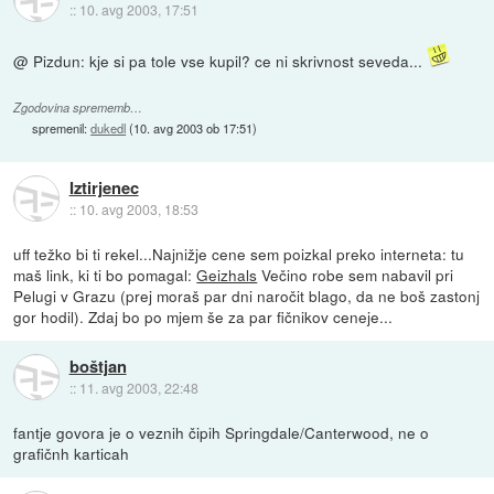
::
10. avg 2003, 17:51
@ Pizdun: kje si pa tole vse kupil? ce ni skrivnost seveda...
Zgodovina sprememb…
spremenil:
dukedl
(
10. avg 2003 ob 17:51
)
Iztirjenec
::
10. avg 2003, 18:53
uff težko bi ti rekel...Najnižje cene sem poizkal preko interneta: tu
maš link, ki ti bo pomagal:
Geizhals
Večino robe sem nabavil pri
Pelugi v Grazu (prej moraš par dni naročit blago, da ne boš zastonj
gor hodil). Zdaj bo po mjem še za par fičnikov ceneje...
boštjan
::
11. avg 2003, 22:48
fantje govora je o veznih čipih Springdale/Canterwood, ne o
grafičnh karticah