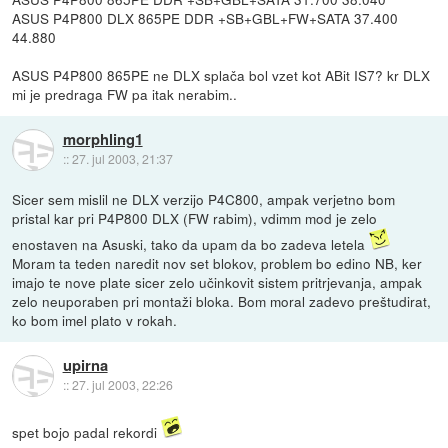
ASUS P4P800 DLX 865PE DDR +SB+GBL+FW+SATA 37.400
44.880
ASUS P4P800 865PE ne DLX splača bol vzet kot ABit IS7? kr DLX
mi je predraga FW pa itak nerabim..
morphling1
::
27. jul 2003, 21:37
Sicer sem mislil ne DLX verzijo P4C800, ampak verjetno bom
pristal kar pri P4P800 DLX (FW rabim), vdimm mod je zelo
enostaven na Asuski, tako da upam da bo zadeva letela
Moram ta teden naredit nov set blokov, problem bo edino NB, ker
imajo te nove plate sicer zelo učinkovit sistem pritrjevanja, ampak
zelo neuporaben pri montaži bloka. Bom moral zadevo preštudirat,
ko bom imel plato v rokah.
upirna
::
27. jul 2003, 22:26
spet bojo padal rekordi