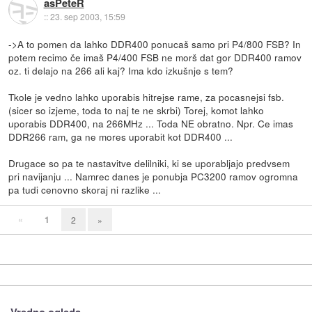
asPeteR
::
23. sep 2003, 15:59
->A to pomen da lahko DDR400 ponucaš samo pri P4/800 FSB? In
potem recimo če imaš P4/400 FSB ne morš dat gor DDR400 ramov
oz. ti delajo na 266 ali kaj? Ima kdo izkušnje s tem?
Tkole je vedno lahko uporabis hitrejse rame, za pocasnejsi fsb.
(sicer so izjeme, toda to naj te ne skrbi) Torej, komot lahko
uporabis DDR400, na 266MHz ... Toda NE obratno. Npr. Ce imas
DDR266 ram, ga ne mores uporabit kot DDR400 ...
Drugace so pa te nastavitve delilniki, ki se uporabljajo predvsem
pri navijanju ... Namrec danes je ponubja PC3200 ramov ogromna
pa tudi cenovno skoraj ni razlike ...
«
1
2
»