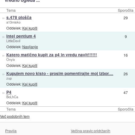
Vredno ogleda ...
Tema
Sporočila
»
s.478 plošča
29
a13misko
Oddelek:
Kaj kupiti
»
Intel pentium 4
9
LittleDevil
Oddelek:
Navijanje
»
Katero matično kupit za p4 in vredu navit!!!!!!
16
Onyix
Oddelek:
Kaj kupiti
»
Kupujem novo kisto - prosim pomentirajte moj izbor....
26
zup
Oddelek:
Kaj kupiti
»
P4
47
BoLhCa
Oddelek:
Kaj kupiti
Tema
Sporočila
Več podobnih tem
Pravila
Večina pravic pridržanih