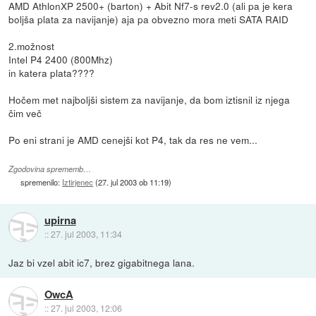
AMD AthlonXP 2500+ (barton) + Abit Nf7-s rev2.0 (ali pa je kera
boljša plata za navijanje) aja pa obvezno mora meti SATA RAID
2.možnost
Intel P4 2400 (800Mhz)
in katera plata????
Hočem met najboljši sistem za navijanje, da bom iztisnil iz njega
čim več
Po eni strani je AMD cenejši kot P4, tak da res ne vem...
Zgodovina sprememb…
spremenilo:
Iztirjenec
(
27. jul 2003 ob 11:19
)
upirna
::
27. jul 2003, 11:34
Jaz bi vzel abit ic7, brez gigabitnega lana.
OwcA
::
27. jul 2003, 12:06