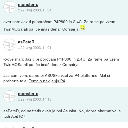
monster-x
::
29. avg 2003, 13:34
overman: Jaz ti priporočam P4P800 in 2,4C. Za rame pa vzem
TwinMOSa ali pa, če imaš denar Corsairja.
asPeteR
::
29. avg 2003, 14:01
->overman: Jaz ti priporočam P4P800 in 2,4C. Za rame pa vzem
TwinMOSa ali pa, če imaš denar Corsairja.
Jaz sam vem, da ne bi ASUSke vzel za P4 platformo. Mal si
preberte tole:
Tema o navijanju P4
monster-x
::
29. avg 2003, 14:13
asPeteR, od naštetih dveh je bol Asuska. No, dobra alternativa je
tudi Abit IC7.