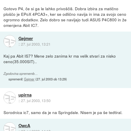
Gotovo P4, če si ga le lahko privoščiš. Dobra izbira za matično
ploščo je EPoX 4PCA3+, ker se odlično navija in ima za svojo ceno
ogromno dodatkov. Zelo dobro se navijajo tudi ASUS P4C800 in že
omenjena Abit IC7.
Gejmer
::
27. jul 2003, 13:21
Kaj pa Abit IS7? Mene zelo zanima kr ma velik stvari za nisko
ceno(35.000SIT)..
Zgodovina sprememb…
spremenil:
Gejmer
(
27. jul 2003 ob 13:29
)
upirna
::
27. jul 2003, 13:50
Sorodnica ic7, samo da je na Springdale. Nisem je pa še tedtiral.
OwcA