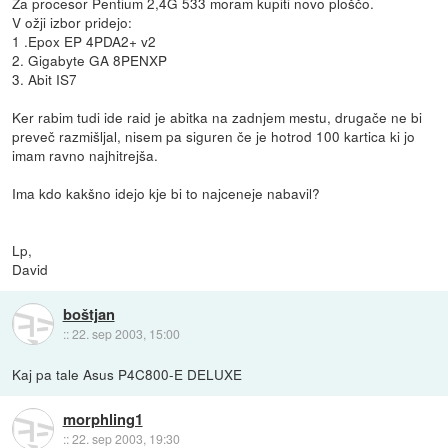
Za procesor Pentium 2,4G 533 moram kupiti novo ploščo.
V ožji izbor pridejo:
1 .Epox EP 4PDA2+ v2
2. Gigabyte GA 8PENXP
3. Abit IS7
Ker rabim tudi ide raid je abitka na zadnjem mestu, drugače ne bi
preveč razmišljal, nisem pa siguren če je hotrod 100 kartica ki jo
imam ravno najhitrejša.
Ima kdo kakšno idejo kje bi to najceneje nabavil?
Lp,
David
boštjan
::
22. sep 2003, 15:00
Kaj pa tale Asus P4C800-E DELUXE
morphling1
::
22. sep 2003, 19:30