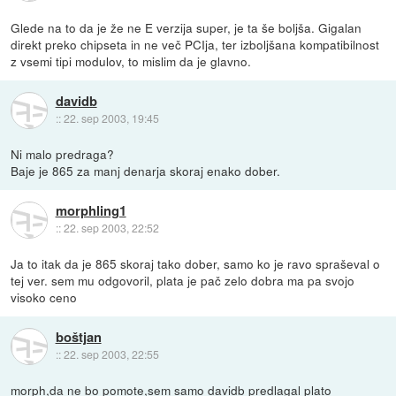
Glede na to da je že ne E verzija super, je ta še boljša. Gigalan
direkt preko chipseta in ne več PCIja, ter izboljšana kompatibilnost
z vsemi tipi modulov, to mislim da je glavno.
davidb
::
22. sep 2003, 19:45
Ni malo predraga?
Baje je 865 za manj denarja skoraj enako dober.
morphling1
::
22. sep 2003, 22:52
Ja to itak da je 865 skoraj tako dober, samo ko je ravo spraševal o
tej ver. sem mu odgovoril, plata je pač zelo dobra ma pa svojo
visoko ceno
boštjan
::
22. sep 2003, 22:55
morph,da ne bo pomote,sem samo davidb predlagal plato