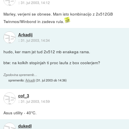
::
31. jul 2003, 14:12
Marley, verjemi se obnese. Mam isto kombinacijo z 2x512GB
Twinmos/Winbond in zadeva rula.
Arkadij
::
31. jul 2003, 14:34
hudo, ker mam jst tud 2x512 mb enakega rama.
btw: na kolkih stopinjah ti proc laufa z box coolerjem?
Zgodovina sprememb…
spremenilo:
Arkadij
(
31. jul 2003 ob 14:36
)
cof_3
::
31. jul 2003, 14:59
Asus utility - 40°C.
dukedl