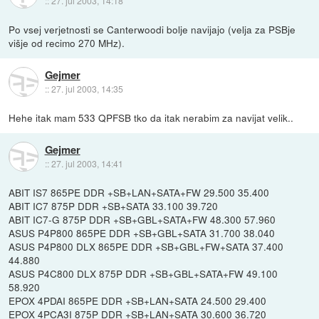
::
27. jul 2003, 14:18
Po vsej verjetnosti se Canterwoodi bolje navijajo (velja za PSBje
višje od recimo 270 MHz).
Gejmer
::
27. jul 2003, 14:35
Hehe itak mam 533 QPFSB tko da itak nerabim za navijat velik..
Gejmer
::
27. jul 2003, 14:41
ABIT IS7 865PE DDR +SB+LAN+SATA+FW 29.500 35.400
ABIT IC7 875P DDR +SB+SATA 33.100 39.720
ABIT IC7-G 875P DDR +SB+GBL+SATA+FW 48.300 57.960
ASUS P4P800 865PE DDR +SB+GBL+SATA 31.700 38.040
ASUS P4P800 DLX 865PE DDR +SB+GBL+FW+SATA 37.400
44.880
ASUS P4C800 DLX 875P DDR +SB+GBL+SATA+FW 49.100
58.920
EPOX 4PDAI 865PE DDR +SB+LAN+SATA 24.500 29.400
EPOX 4PCA3I 875P DDR +SB+LAN+SATA 30.600 36.720