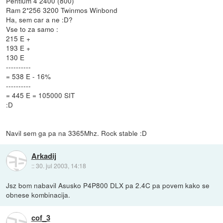
Pentium 4 2400 (800)
Ram 2*256 3200 Twinmos Winbond
Ha, sem car a ne :D?
Vse to za samo :
215 E +
193 E +
130 E
----------
= 538 E - 16%
----------
= 445 E = 105000 SIT
:D
Navil sem ga pa na 3365Mhz. Rock stable :D
Arkadij
::
30. jul 2003, 14:18
Jsz bom nabavil Asusko P4P800 DLX pa 2.4C pa povem kako se
obnese kombinacija.
cof_3