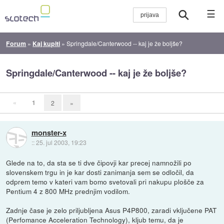
☰
Forum
»
Kaj kupiti
»
Springdale/Canterwood -- kaj je že boljše?
Springdale/Canterwood -- kaj je že boljše?
«
1
2
»
monster-x
::
25. jul 2003, 19:23
Glede na to, da sta se ti dve čipovji kar precej namnožili po
slovenskem trgu in je kar dosti zanimanja sem se odločil, da
odprem temo v kateri vam bomo svetovali pri nakupu plošče za
Pentium 4 z 800 MHz prednjim vodilom.
Zadnje čase je zelo priljubljena Asus P4P800, zaradi vključene PAT
(Perfomance Acceleration Technology), kljub temu, da je