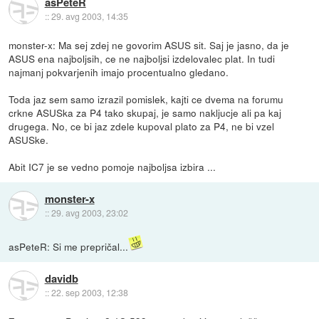
asPeteR
::
29. avg 2003, 14:35
monster-x: Ma sej zdej ne govorim ASUS sit. Saj je jasno, da je
ASUS ena najboljsih, ce ne najboljsi izdelovalec plat. In tudi
najmanj pokvarjenih imajo procentualno gledano.
Toda jaz sem samo izrazil pomislek, kajti ce dvema na forumu
crkne ASUSka za P4 tako skupaj, je samo nakljucje ali pa kaj
drugega. No, ce bi jaz zdele kupoval plato za P4, ne bi vzel
ASUSke.
Abit IC7 je se vedno pomoje najboljsa izbira ...
monster-x
::
29. avg 2003, 23:02
asPeteR: Si me prepričal...
davidb
::
22. sep 2003, 12:38