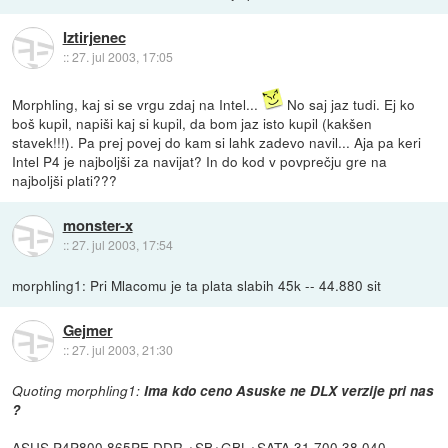
Iztirjenec
::
27. jul 2003, 17:05
Morphling, kaj si se vrgu zdaj na Intel...
No saj jaz tudi. Ej ko
boš kupil, napiši kaj si kupil, da bom jaz isto kupil (kakšen
stavek!!!). Pa prej povej do kam si lahk zadevo navil... Aja pa keri
Intel P4 je najboljši za navijat? In do kod v povprečju gre na
najboljši plati???
monster-x
::
27. jul 2003, 17:54
morphling1: Pri Mlacomu je ta plata slabih 45k -- 44.880 sit
Gejmer
::
27. jul 2003, 21:30
Quoting morphling1:
Ima kdo ceno Asuske ne DLX verzije pri nas
?
ASUS P4P800 865PE DDR +SB+GBL+SATA 31.700 38.040