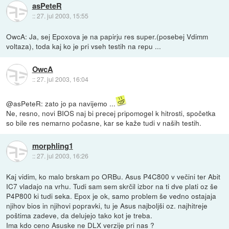
asPeteR
::
27. jul 2003, 15:55
OwcA: Ja, sej Epoxova je na papirju res super.(posebej Vdimm
voltaza), toda kaj ko je pri vseh testih na repu ...
OwcA
::
27. jul 2003, 16:04
@asPeteR: zato jo pa navijemo ...
Ne, resno, novi BIOS naj bi precej pripomogel k hitrosti, spočetka
so bile res nemarno počasne, kar se kaže tudi v naših testih.
morphling1
::
27. jul 2003, 16:26
Kaj vidim, ko malo brskam po ORBu. Asus P4C800 v večini ter Abit
IC7 vladajo na vrhu. Tudi sam sem skrčil izbor na ti dve plati oz še
P4P800 ki tudi seka. Epox je ok, samo problem še vedno ostajaja
njihov bios in njihovi popravki, tu je Asus najboljši oz. najhitreje
poštima zadeve, da delujejo tako kot je treba.
Ima kdo ceno Asuske ne DLX verzije pri nas ?