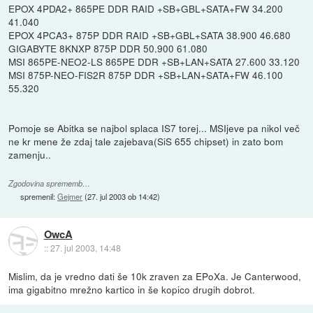
EPOX 4PDA2+ 865PE DDR RAID +SB+GBL+SATA+FW 34.200
41.040
EPOX 4PCA3+ 875P DDR RAID +SB+GBL+SATA 38.900 46.680
GIGABYTE 8KNXP 875P DDR 50.900 61.080
MSI 865PE-NEO2-LS 865PE DDR +SB+LAN+SATA 27.600 33.120
MSI 875P-NEO-FIS2R 875P DDR +SB+LAN+SATA+FW 46.100
55.320
Pomoje se Abitka se najbol splaca IS7 torej... MSIjeve pa nikol več
ne kr mene že zdaj tale zajebava(SiS 655 chipset) in zato bom
zamenju..
Zgodovina sprememb…
spremenil:
Gejmer
(
27. jul 2003 ob 14:42
)
OwcA
::
27. jul 2003, 14:48
Mislim, da je vredno dati še 10k zraven za EPoXa. Je Canterwood,
ima gigabitno mrežno kartico in še kopico drugih dobrot.