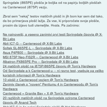
Springdale (i865PE) plošča je boljša od na papirju boljših ploščah
na Canterwood (i875P) vezju.
Zbral sem "nekaj" testov matičnih plošč in jih bom kar sem dal tako,
da bo primerjava plošč lažja. Za vse, ki priporočate svoje plošče,
prosim da izjavo tudi utemeljite. Hvala. Pa začnimo:
Ne najnovejši, a vseeno zanimivi prvi testi Springdale čipovja @ X-
Bit Labs
Abit IC7-G -- Canterwood @ X-Bit Labs
Soltek SL-865PE-L -- Springdale @ X-Bit Labs
Asus P4P800 -- Springdale @ X-Bit Labs
MSI 875P Neo-FIS2R -- Canterwood @ X-Bit Labs
Albatron PX865PE Pro -- Springdale @ X-Bit Labs
24 matičnih plošč na i875P/i865PE čipovju @ Tom's Hardware
Od Springdale-a k Canterwood-u -- ni ravno test, vsebuje pa veliko
koristnih informacij @ Tom's Hardware
10 plošč z Canterwood vezjem @ Tom's Hardware
Zanimiv članek o "novem" Pentiumu 4 in Canterwoodu @ Tom's
Hardware
Canterwood = Granite Bay + X @ Tom's Hardware
20 različnih matičnih plošč na Springdale oziroma Canterwod
čipovju @ Anand Tech
Abit IS7-G in še nekaj Sprigdale plošč @ Hot Hardware