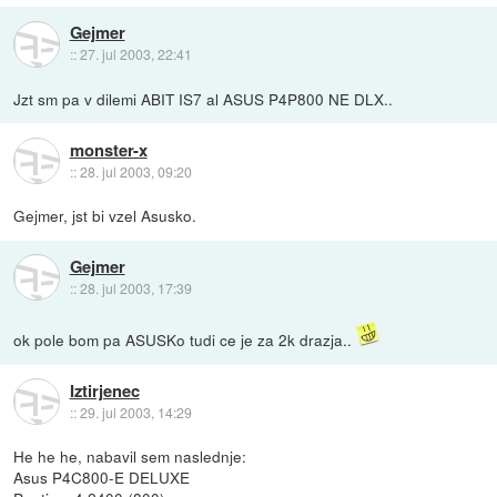
Gejmer
::
27. jul 2003, 22:41
Jzt sm pa v dilemi ABIT IS7 al ASUS P4P800 NE DLX..
monster-x
::
28. jul 2003, 09:20
Gejmer, jst bi vzel Asusko.
Gejmer
::
28. jul 2003, 17:39
ok pole bom pa ASUSKo tudi ce je za 2k drazja..
Iztirjenec
::
29. jul 2003, 14:29
He he he, nabavil sem naslednje:
Asus P4C800-E DELUXE