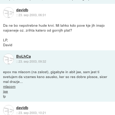
davidb
::
23. sep 2003, 06:31
Da ne bo nepotrebne hude krvi. Mi lahko kdo pove kje jih imajo
najceneje oz. zrihta katero od gornjih plat?
LP,
David
BoLhCa
::
23. sep 2003, 09:32
epox ma mlacom (na zalost), gigabyte in abit jae, sam jest ti
svetujem da vzames ksno asusko, ker so res dobre plosce, sicer
mal drazje...
mlacom
jae
lp
davidb
::
23. sep 2003, 10:21