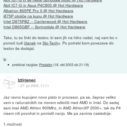
Abit IC7-G in Asus P4C800 @ Hot Hardware
Albatron 865PE Pro II @ Hot Hardware
i875P plošče na kupu @ Hot Hardware
Intel D875PBZ -- Canterwood @ Hot Hardware
Intel D865GBF -- Springdale @ Hot Hardware
Tako, tu so linki do testov, ki sem jih na hitro našel, naj vam bo v
pomoč tudi
članek
na
Slo-Tech
u. Po potrebi bom povezave do
testov še dodajal.
lp
preklical razglas:
Predator
(
18. okt 2003 ob 21:19
)
Iztirjenec
::
27. jul 2003, 11:11
Jaz ravno kupujem novo plato in procesor, pa se, čeprav veliko
vem o računalnikih ne morem odločiti med AMD in Intel. Do sedaj
sem imel AMD Athlon 900Mhz, in AMD AthlonXP 2000+, tak da P4
nisem niti povohal in pomislil nanjo. Me pa zanima naslednje:
1.možnost