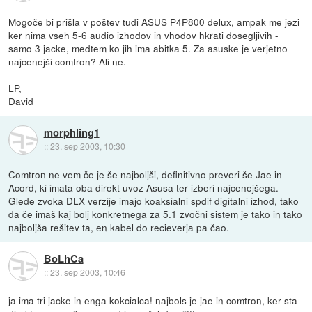
Mogoče bi prišla v poštev tudi ASUS P4P800 delux, ampak me jezi
ker nima vseh 5-6 audio izhodov in vhodov hkrati dosegljivih -
samo 3 jacke, medtem ko jih ima abitka 5. Za asuske je verjetno
najcenejši comtron? Ali ne.
LP,
David
morphling1
::
23. sep 2003, 10:30
Comtron ne vem če je še najboljši, definitivno preveri še Jae in
Acord, ki imata oba direkt uvoz Asusa ter izberi najcenejšega.
Glede zvoka DLX verzije imajo koaksialni spdif digitalni izhod, tako
da če imaš kaj bolj konkretnega za 5.1 zvočni sistem je tako in tako
najboljša rešitev ta, en kabel do recieverja pa čao.
BoLhCa
::
23. sep 2003, 10:46
ja ima tri jacke in enga kokcialca! najbols je jae in comtron, ker sta