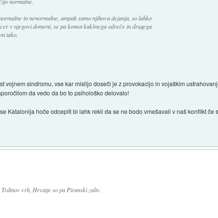
čijo normalne.
a normalne in nenormalne, ampak samo njihova dejanja, so lahko
sicer v njegovi domeni, se pa komot kakšnega odreče in drugega
ni tako.
st vojnem sindromu, vse kar mislijo doseči je z provokacijo in vojaškim ustrahovanj
s sporočilom da vedo da bo to psihološko delovalo!
se Katalonija hoče odcepiti bi lahk rekli da se ne bodo vmešavali v naš konfilkt če 
Trdinov vrh, Hrvatje so pa Piranski zaliv.