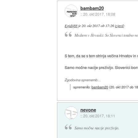
bambam20
::
20. okt 2017, 18:08
Egidij88
je
20. okt 2017 ob 17:26
izjavil
:
Medtem v Hrvaski: So Slovenci totalno no
S tem, da se s tem strinja večina Hrvatov i
Samo močne nacije preživijo. Slovenici bomo 
Zgodovina sprememb…
spremenilo:
bambam20
(
20. okt 2017 ob 1
nevone
::
20. okt 2017, 18:11
Samo močne nacije preživijo.