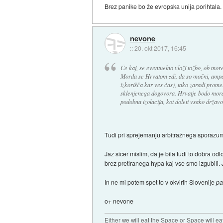
Brez panike bo že evropska unija porihtala.
nevone
::
20. okt 2017, 16:45
Če kaj, se eventuelno vloži tožbo, ob mor
Morda se Hrvatom zdi, da so močni, ampak 
izkorišča kar ves čas), tako zaradi promet
sklenjenega dogovora. Hrvatje bodo morali 
podobna izolacija, kot doleti vsako državo
Tudi pri sprejemanju arbitražnega sporazum
Jaz sicer mislim, da je bila tudi to dobra od
brez pretiranega hypa kaj vse smo izgubili.
In ne mi potem spet to v okvirih Slovenije
pa
o+ nevone
Either we will eat the Space or Space will ea