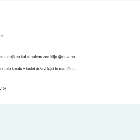
ri
n ne manjšina kot si naivno zamišlja @nevone.
zelo kmalu v lastni državi tujci in manjšina.
8:10
)