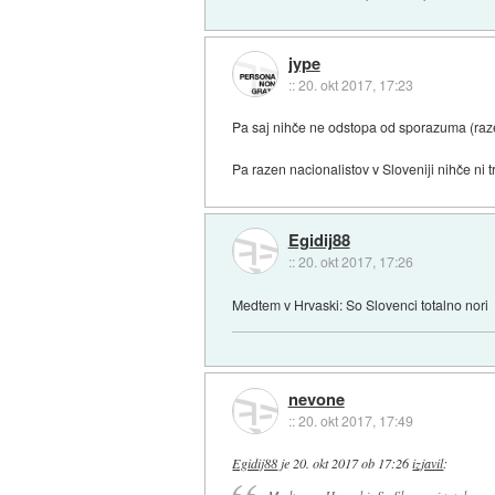
jype
::
20. okt 2017, 17:23
Pa saj nihče ne odstopa od sporazuma (raz
Pa razen nacionalistov v Sloveniji nihče ni 
Egidij88
::
20. okt 2017, 17:26
Medtem v Hrvaski: So Slovenci totalno nori
nevone
::
20. okt 2017, 17:49
Egidij88
je
20. okt 2017 ob 17:26
izjavil
: