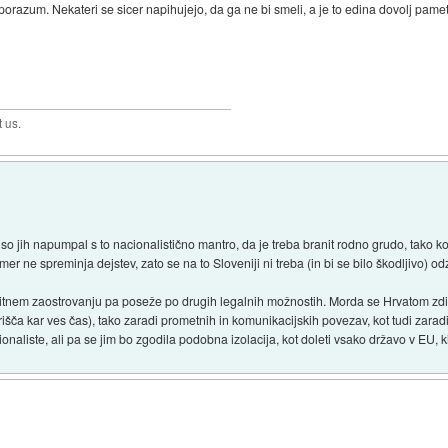
orazum. Nekateri se sicer napihujejo, da ga ne bi smeli, a je to edina dovolj pamet
t us.
k so jih napumpal s to nacionalistično mantro, da je treba branit rodno grudo, tako k
 ne spreminja dejstev, zato se na to Sloveniji ni treba (in bi se bilo škodljivo) odz
bitnem zaostrovanju pa poseže po drugih legalnih možnostih. Morda se Hrvatom zdi,
korišča kar ves čas), tako zaradi prometnih in komunikacijskih povezav, kot tudi zara
onaliste, ali pa se jim bo zgodila podobna izolacija, kot doleti vsako državo v EU, k