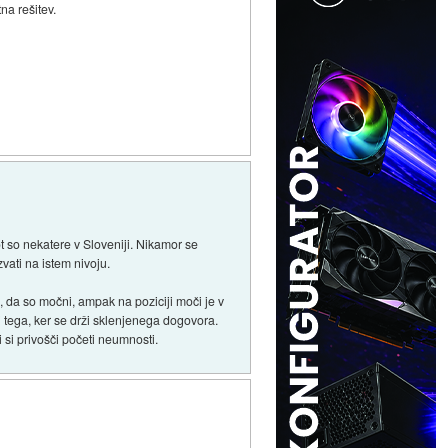
na rešitev.
ot so nekatere v Sloveniji. Nikamor se
vati na istem nivoju.
 da so močni, ampak na poziciji moči je v
di tega, ker se drži sklenjenega dogovora.
i si privošči početi neumnosti.