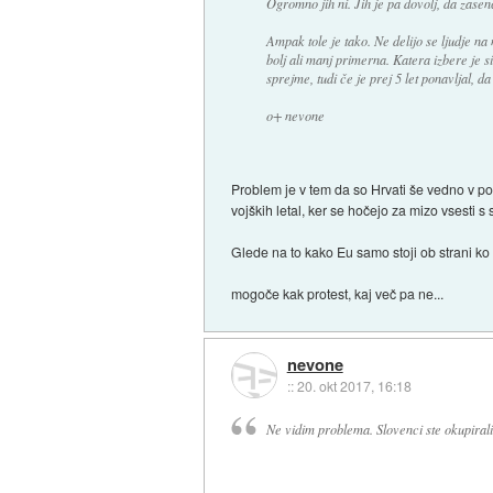
Ogromno jih ni. Jih je pa dovolj, da zasen
Ampak tole je tako. Ne delijo se ljudje n
bolj ali manj primerna. Katera izbere je 
sprejme, tudi če je prej 5 let ponavljal, da 
o+ nevone
Problem je v tem da so Hrvati še vedno v po
vojških letal, ker se hočejo za mizo vsesti 
Glede na to kako Eu samo stoji ob strani ko 
mogoče kak protest, kaj več pa ne...
nevone
::
20. okt 2017, 16:18
Ne vidim problema. Slovenci ste okupirali 