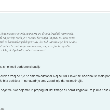
ebitnem zaostrovanju pa poseže po drugih legalnih možnostih.
na poziciji moči je v resnici Slovenija (in prav je, da tega ne
nih in komunikacijskih povezav, kot tudi zaradi tega, ker se drži
začeti brzdati svoje nacionaliste, ali pa se jim bo zgodila
 v EU, ki si privošči početi neumnosti.
a smo imeli podobno situacijo.
ločitev, a zdaj od nje ne smemo odstopiti. Naj se tudi Slovenski nacionalisti malo po
 Je bila pač šola in nenazadnje smo zaradi nje danes močnejši.
 bogami i šire
dojemati in propagirati kot zmago ali poraz kogarkoli, to je bila naša
t us.