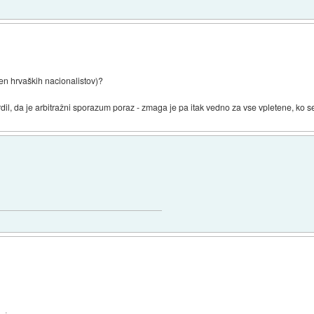
en hrvaških nacionalistov)?
trdil, da je arbitražni sporazum poraz - zmaga je pa itak vedno za vse vpletene, ko s