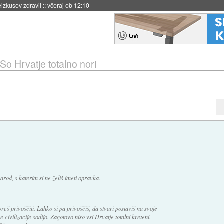
eizkusov zdravil
::
včeraj ob 12:10
So Hrvatje totalno nori
rod, s katerim si ne želiš imeti opravka.
reš privoščiti. Lahko si pa privoščiš, da stvari postaviš na svoje
ivilizacije sodijo. Zagotovo niso vsi Hrvatje totalni kreteni.