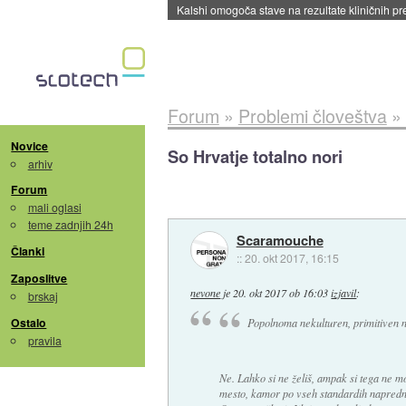
Kalshi omogoča stave na rezultate kliničnih pr
Forum
»
Problemi človeštva
»
Novice
So Hrvatje totalno nori
arhiv
Forum
mali oglasi
teme zadnjih 24h
Scaramouche
Članki
::
20. okt 2017, 16:15
Zaposlitve
nevone
je
20. okt 2017 ob 16:03
izjavil
:
brskaj
Ostalo
Popolnoma nekulturen, primitiven na
pravila
Ne. Lahko si ne želiš, ampak si tega ne mo
mesto, kamor po vseh standardih napredne c