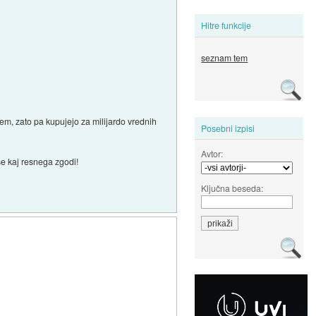
Hitre funkcije
seznam tem
em, zato pa kupujejo za milijardo vrednih
Posebni izpisi
Avtor:
se kaj resnega zgodi!
Ključna beseda: