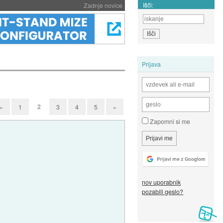
Išči:
Zadnje novice
Prijava
2
«
1
3
4
5
»
Zapomni si me
nov uporabnik
pozabili geslo?