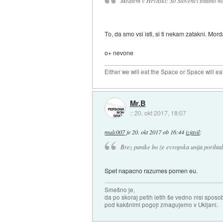
Medtem v Hrvaski: So Slovenci totalno no
To, da smo vsi isti, si ti nekam zatakni. Mo
o+ nevone
Either we will eat the Space or Space will ea
Mr.B
::
20. okt 2017, 18:07
mulc007
je
20. okt 2017 ob 16:44
izjavil
:
Brez panike bo že evropska unija porihtal
Spet napacno razumes pomen eu.
Smešno je,
da po skoraj petih letih še vedno nisi sposo
pod kakšnimi pogoji zmagujemo v Ukljani.