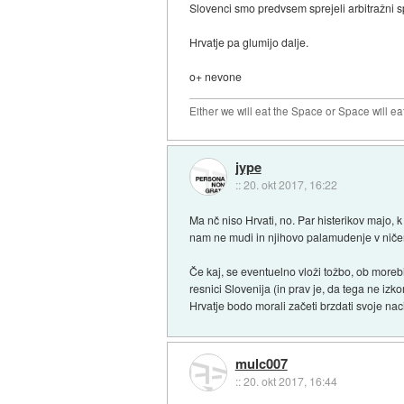
Slovenci smo predvsem sprejeli arbitražni sp
Hrvatje pa glumijo dalje.
o+ nevone
Either we will eat the Space or Space will ea
jype
::
20. okt 2017, 16:22
Ma nč niso Hrvati, no. Par histerikov majo, 
nam ne mudi in njihovo palamudenje v ničemer
Če kaj, se eventuelno vloži tožbo, ob more
resnici Slovenija (in prav je, da tega ne iz
Hrvatje bodo morali začeti brzdati svoje naci
mulc007
::
20. okt 2017, 16:44