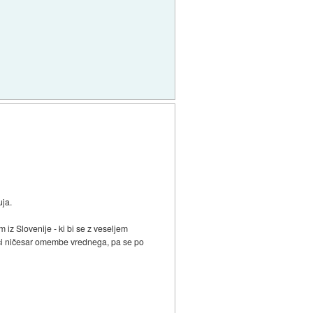
ja.
 iz Slovenije - ki bi se z veseljem
oseči ničesar omembe vrednega, pa se po