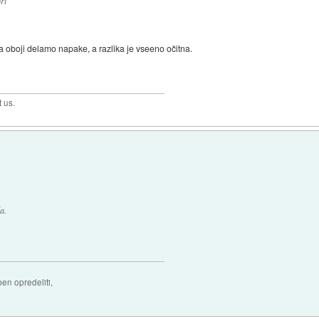
ri
rda oboji delamo napake, a razlika je vseeno očitna.
t us.
a.
ben opredeliti,