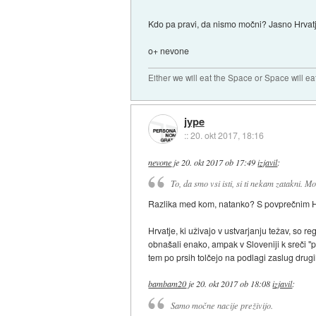
Kdo pa pravi, da nismo močni? Jasno Hrvatje 
o+ nevone
Either we will eat the Space or Space will ea
jype
::
20. okt 2017, 18:16
nevone
je
20. okt 2017 ob 17:49
izjavil
:
To, da smo vsi isti, si ti nekam zatakni. 
Razlika med kom, natanko? S povprečnim H
Hrvatje, ki uživajo v ustvarjanju težav, so r
obnašali enako, ampak v Sloveniji k sreči "p
tem po prsih tolčejo na podlagi zaslug drug
bambam20
je
20. okt 2017 ob 18:08
izjavil
:
Samo močne nacije preživijo.