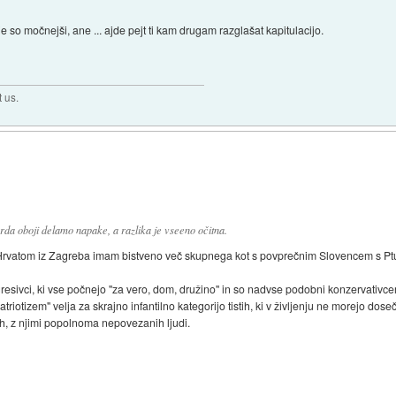
so močnejši, ane ... ajde pejt ti kam drugam razglašat kapitulacijo.
t us.
Morda oboji delamo napake, a razlika je vseeno očitna.
rvatom iz Zagreba imam bistveno več skupnega kot s povprečnim Slovencem s Ptu
egresivci, ki vse počnejo "za vero, dom, družino" in so nadvse podobni konzervativcem
atriotizem" velja za skrajno infantilno kategorijo tistih, ki v življenju ne morejo d
ih, z njimi popolnoma nepovezanih ljudi.