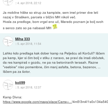
::
4. apr 2018, 22:12
Ja mobilne hiške so strup za kampiste, sem imel primer dve leti
nazaj v Straškem, parcela v bližini MH nikoli več.
Hvala za predloge, bom vrgel eno uč, Maredo poznam je bolj svoh
s senco zato so pa nabasali MH
Miha 333
::
5. apr 2018, 11:54
Lahko kdo predlaga kak dober kamp na Pelješcu ali Korčuli? Iščem
pa kamp, kjer si čim bolj v stiku z naravo, se pravi da imaš občutek,
da res kampiraš v gozdu, ne pa na betoniranih terasah. Razne
"vsebine" niso pomembne, čim manj asfalta, betona, bazenov, ...
Iščem pa za šotor.
koli99
::
5. apr 2018, 12:37
Kamp Divna:
https://www.google.com/maps/place/Camp+...
!4m5!3m4!1s0x134a54