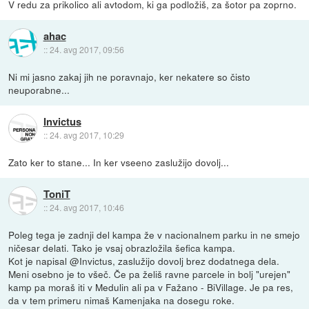
V redu za prikolico ali avtodom, ki ga podložiš, za šotor pa zoprno.
ahac
::
24. avg 2017, 09:56
Ni mi jasno zakaj jih ne poravnajo, ker nekatere so čisto
neuporabne...
Invictus
::
24. avg 2017, 10:29
Zato ker to stane... In ker vseeno zaslužijo dovolj...
ToniT
::
24. avg 2017, 10:46
Poleg tega je zadnji del kampa že v nacionalnem parku in ne smejo
ničesar delati. Tako je vsaj obrazložila šefica kampa.
Kot je napisal @Invictus, zaslužijo dovolj brez dodatnega dela.
Meni osebno je to všeč. Če pa želiš ravne parcele in bolj "urejen"
kamp pa moraš iti v Medulin ali pa v Fažano - BiVillage. Je pa res,
da v tem primeru nimaš Kamenjaka na dosegu roke.