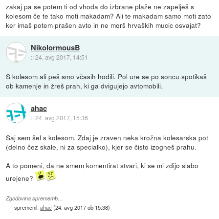
zakaj pa se potem ti od vhoda do izbrane plaže ne zapelješ s
kolesom če te tako moti makadam? Ali te makadam samo moti zato
ker imaš potem prašen avto in ne morš hrvaških mucic osvajat?
NikolormousB
::
24. avg 2017, 14:51
S kolesom ali peš smo včasih hodili. Pol ure se po soncu spotikaš
ob kamenje in žreš prah, ki ga dvigujejo avtomobili.
ahac
::
24. avg 2017, 15:36
Saj sem šel s kolesom. Zdaj je zraven neka krožna kolesarska pot
(delno čez skale, ni za specialko), kjer se čisto izogneš prahu.
A to pomeni, da ne smem komentirat stvari, ki se mi zdijo slabo
urejene?
Zgodovina sprememb…
spremenil:
ahac
(
24. avg 2017 ob 15:38
)