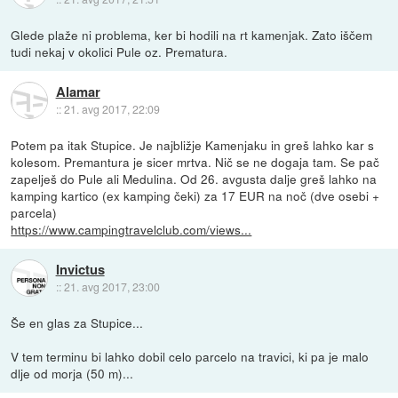
Glede plaže ni problema, ker bi hodili na rt kamenjak. Zato iščem
tudi nekaj v okolici Pule oz. Prematura.
Alamar
::
21. avg 2017, 22:09
Potem pa itak Stupice. Je najbližje Kamenjaku in greš lahko kar s
kolesom. Premantura je sicer mrtva. Nič se ne dogaja tam. Se pač
zapelješ do Pule ali Medulina. Od 26. avgusta dalje greš lahko na
kamping kartico (ex kamping čeki) za 17 EUR na noč (dve osebi +
parcela)
https://www.campingtravelclub.com/views...
Invictus
::
21. avg 2017, 23:00
Še en glas za Stupice...
V tem terminu bi lahko dobil celo parcelo na travici, ki pa je malo
dlje od morja (50 m)...