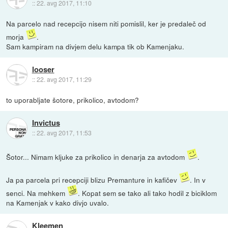
::
22. avg 2017, 11:10
Na parcelo nad recepcijo nisem niti pomislil, ker je predaleč od
morja
.
Sam kampiram na divjem delu kampa tik ob Kamenjaku.
looser
::
22. avg 2017, 11:29
to uporabljate šotore, prikolico, avtodom?
Invictus
::
22. avg 2017, 11:53
Šotor... Nimam kljuke za prikolico in denarja za avtodom
.
Ja pa parcela pri recepciji blizu Premanture in kafičev
. In v
senci. Na mehkem
. Kopat sem se tako ali tako hodil z biciklom
na Kamenjak v kako divjo uvalo.
Kleemen