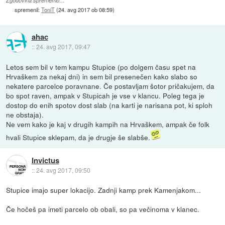
Zgodovina sprememb…
spremenil:
ToniT
(
24. avg 2017 ob 08:59
)
ahac
::
24. avg 2017, 09:47
Letos sem bil v tem kampu Stupice (po dolgem času spet na
Hrvaškem za nekaj dni) in sem bil presenečen kako slabo so
nekatere parcelce poravnane. Če postavljam šotor pričakujem, da
bo spot raven, ampak v Stupicah je vse v klancu. Poleg tega je
dostop do enih spotov dost slab (na karti je narisana pot, ki sploh
ne obstaja).
Ne vem kako je kaj v drugih kampih na Hrvaškem, ampak če folk
hvali Stupice sklepam, da je drugje še slabše.
Invictus
::
24. avg 2017, 09:50
Stupice imajo super lokacijo. Zadnji kamp prek Kamenjakom...
Če hočeš pa imeti parcelo ob obali, so pa večinoma v klanec.