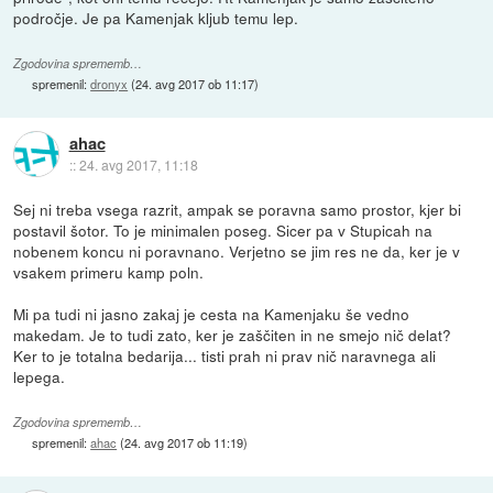
področje. Je pa Kamenjak kljub temu lep.
Zgodovina sprememb…
spremenil:
dronyx
(
24. avg 2017 ob 11:17
)
ahac
::
24. avg 2017, 11:18
Sej ni treba vsega razrit, ampak se poravna samo prostor, kjer bi
postavil šotor. To je minimalen poseg. Sicer pa v Stupicah na
nobenem koncu ni poravnano. Verjetno se jim res ne da, ker je v
vsakem primeru kamp poln.
Mi pa tudi ni jasno zakaj je cesta na Kamenjaku še vedno
makedam. Je to tudi zato, ker je zaščiten in ne smejo nič delat?
Ker to je totalna bedarija... tisti prah ni prav nič naravnega ali
lepega.
Zgodovina sprememb…
spremenil:
ahac
(
24. avg 2017 ob 11:19
)