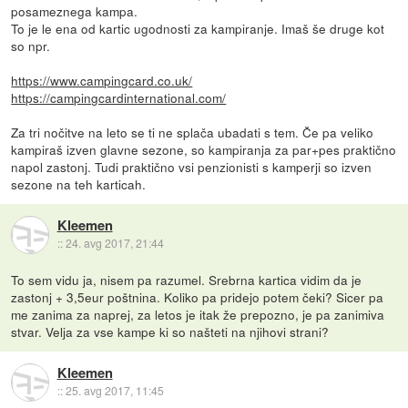
posameznega kampa.
To je le ena od kartic ugodnosti za kampiranje. Imaš še druge kot
so npr.
https://www.campingcard.co.uk/
https://campingcardinternational.com/
Za tri nočitve na leto se ti ne splača ubadati s tem. Če pa veliko
kampiraš izven glavne sezone, so kampiranja za par+pes praktično
napol zastonj. Tudi praktično vsi penzionisti s kamperji so izven
sezone na teh karticah.
Kleemen
::
24. avg 2017, 21:44
To sem vidu ja, nisem pa razumel. Srebrna kartica vidim da je
zastonj + 3,5eur poštnina. Koliko pa pridejo potem čeki? Sicer pa
me zanima za naprej, za letos je itak že prepozno, je pa zanimiva
stvar. Velja za vse kampe ki so našteti na njihovi strani?
Kleemen
::
25. avg 2017, 11:45