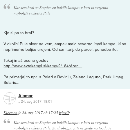
Kar sem bral so Stupice en bolših kampov v Istri in verjetno
najboljši v okolici Pule
Kje si pa to bral?
V okolici Pule sicer ne vem, ampak malo severno imaš kampe, ki so
neprimerno boljše urejeni. Od sanitarij, do parcel, ponudbe itd.
Tukaj imaš ocene gostov:
http://www.avtokampi.si/kamp/2/184/Aren...
Pa primerjaj to npr. s Polari v Rovinju, Zeleno Laguno, Park Umag,
Solaris...
Alamar
::
24. avg 2017, 18:01
Kleemen
je
24. avg 2017 ob 17:25
izjavil
:
Kar sem bral so Stupice en bolših kampov v Istri in verjetno
najboljši v okolici Pule. Za drobiž pa niti ne glede na to, da je