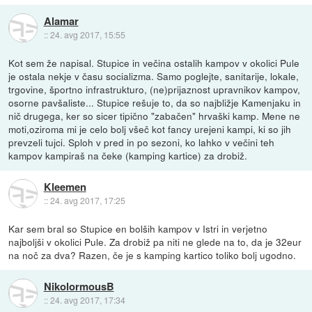
Alamar
::
24. avg 2017, 15:55
Kot sem že napisal. Stupice in večina ostalih kampov v okolici Pule
je ostala nekje v času socializma. Samo poglejte, sanitarije, lokale,
trgovine, športno infrastrukturo, (ne)prijaznost upravnikov kampov,
osorne pavšaliste... Stupice rešuje to, da so najbližje Kamenjaku in
nič drugega, ker so sicer tipično "zabačen" hrvaški kamp. Mene ne
moti,oziroma mi je celo bolj všeč kot fancy urejeni kampi, ki so jih
prevzeli tujci. Sploh v pred in po sezoni, ko lahko v večini teh
kampov kampiraš na čeke (kamping kartice) za drobiž.
Kleemen
::
24. avg 2017, 17:25
Kar sem bral so Stupice en bolših kampov v Istri in verjetno
najboljši v okolici Pule. Za drobiž pa niti ne glede na to, da je 32eur
na noč za dva? Razen, če je s kamping kartico toliko bolj ugodno.
NikolormousB
::
24. avg 2017, 17:34