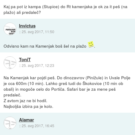
Kaj pa pot iz kampa (Stupice) do Rt kamenjaka je ok za it peš (na
plažo) ali predaleč?
Invictus
::
25. avg 2017, 11:50
Odvisno kam na Kamenjak boš šel na plažo
.
ToniT
::
25. avg 2017, 12:23
Na Kamenjak kar pojdi peš. Do dinozavrov (Pinižule) in Uvale Polje
je cca 600m (10 min). Lahko greš tudi do Škokovice (10 min ob
obali) in mogoče celo do Portiča. Safari bar je za mene peš
predaleč.
Z avtom jaz ne bi hodil.
Najboljša izbira pa je kolo.
Alamar
::
25. avg 2017, 16:45