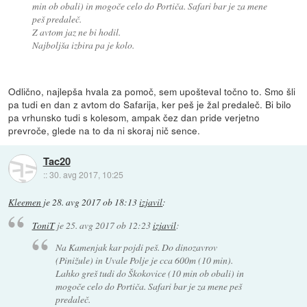
min ob obali) in mogoče celo do Portiča. Safari bar je za mene
peš predaleč.
Z avtom jaz ne bi hodil.
Najboljša izbira pa je kolo.
Odlično, najlepša hvala za pomoč, sem upošteval točno to. Smo šli
pa tudi en dan z avtom do Safarija, ker peš je žal predaleč. Bi bilo
pa vrhunsko tudi s kolesom, ampak čez dan pride verjetno
prevroče, glede na to da ni skoraj nič sence.
Tac20
::
30. avg 2017, 10:25
Kleemen
je
28. avg 2017 ob 18:13
izjavil
:
ToniT
je
25. avg 2017 ob 12:23
izjavil
:
Na Kamenjak kar pojdi peš. Do dinozavrov
(Pinižule) in Uvale Polje je cca 600m (10 min).
Lahko greš tudi do Škokovice (10 min ob obali) in
mogoče celo do Portiča. Safari bar je za mene peš
predaleč.