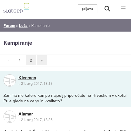
☰
Forum
»
Loža
»
Kampiranje
Kampiranje
«
1
2
»
Kleemen
::
21. avg 2017, 18:13
Zanima me katere kampe najbolj priporočate na Hrvaškem v okolici
Pule glede na ceno in kvaliteto?
Alamar
::
21. avg 2017, 18:36