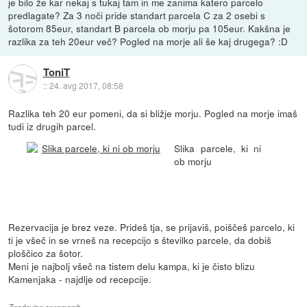
je bilo že kar nekaj s tukaj tam in me zanima katero parcelo
predlagate? Za 3 noči pride standart parcela C za 2 osebi s
šotorom 85eur, standart B parcela ob morju pa 105eur. Kakšna je
razlika za teh 20eur več? Pogled na morje ali še kaj drugega? :D
ToniT
::
24. avg 2017, 08:58
Razlika teh 20 eur pomeni, da si bližje morju. Pogled na morje imaš
tudi iz drugih parcel.
Slika parcele, ki ni
ob morju
Rezervacija je brez veze. Prideš tja, se prijaviš, poiščeš parcelo, ki
ti je všeč in se vrneš na recepcijo s številko parcele, da dobiš
ploščico za šotor.
Meni je najbolj všeč na tistem delu kampa, ki je čisto blizu
Kamenjaka - najdlje od recepcije.