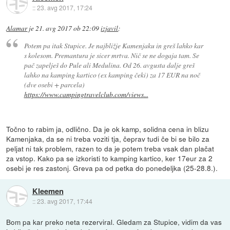
::
23. avg 2017, 17:24
Alamar
je
21. avg 2017 ob 22:09
izjavil
:
Potem pa itak Stupice. Je najbližje Kamenjaku in greš lahko kar
s kolesom. Premantura je sicer mrtva. Nič se ne dogaja tam. Se
pač zapelješ do Pule ali Medulina. Od 26. avgusta dalje greš
lahko na kamping kartico (ex kamping čeki) za 17 EUR na noč
(dve osebi + parcela)
https://www.campingtravelclub.com/views...
Točno to rabim ja, odlično. Da je ok kamp, solidna cena in blizu
Kamenjaka, da se ni treba voziti tja, čeprav tudi če bi se bilo za
peljat ni tak problem, razen to da je potem treba vsak dan plačat
za vstop. Kako pa se izkoristi to kamping kartico, ker 17eur za 2
osebi je res zastonj. Greva pa od petka do ponedeljka (25-28.8.).
Kleemen
::
23. avg 2017, 17:44
Bom pa kar preko neta rezerviral. Gledam za Stupice, vidim da vas