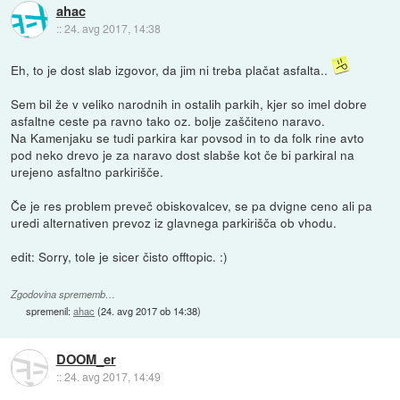
ahac
::
24. avg 2017, 14:38
Eh, to je dost slab izgovor, da jim ni treba plačat asfalta..
Sem bil že v veliko narodnih in ostalih parkih, kjer so imel dobre
asfaltne ceste pa ravno tako oz. bolje zaščiteno naravo.
Na Kamenjaku se tudi parkira kar povsod in to da folk rine avto
pod neko drevo je za naravo dost slabše kot če bi parkiral na
urejeno asfaltno parkirišče.
Če je res problem preveč obiskovalcev, se pa dvigne ceno ali pa
uredi alternativen prevoz iz glavnega parkirišča ob vhodu.
edit: Sorry, tole je sicer čisto offtopic. :)
Zgodovina sprememb…
spremenil:
ahac
(
24. avg 2017 ob 14:38
)
DOOM_er
::
24. avg 2017, 14:49