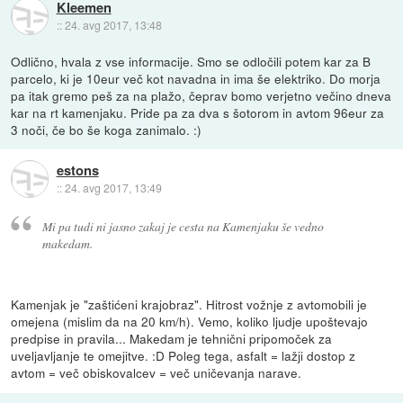
Kleemen
::
24. avg 2017, 13:48
Odlično, hvala z vse informacije. Smo se odločili potem kar za B
parcelo, ki je 10eur več kot navadna in ima še elektriko. Do morja
pa itak gremo peš za na plažo, čeprav bomo verjetno večino dneva
kar na rt kamenjaku. Pride pa za dva s šotorom in avtom 96eur za
3 noči, če bo še koga zanimalo. :)
estons
::
24. avg 2017, 13:49
Mi pa tudi ni jasno zakaj je cesta na Kamenjaku še vedno
makedam.
Kamenjak je "zaštićeni krajobraz". Hitrost vožnje z avtomobili je
omejena (mislim da na 20 km/h). Vemo, koliko ljudje upoštevajo
predpise in pravila... Makedam je tehnični pripomoček za
uveljavljanje te omejitve. :D Poleg tega, asfalt = lažji dostop z
avtom = več obiskovalcev = več uničevanja narave.