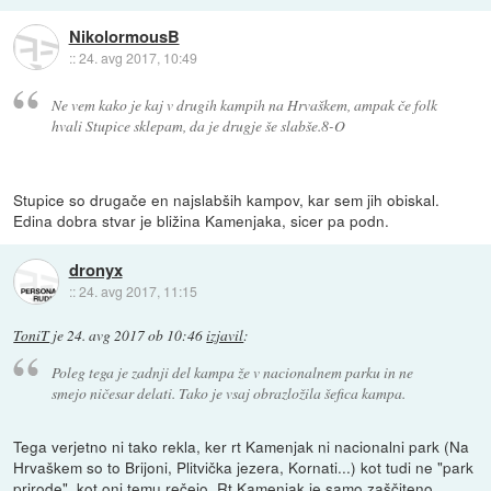
NikolormousB
::
24. avg 2017, 10:49
Ne vem kako je kaj v drugih kampih na Hrvaškem, ampak če folk
hvali Stupice sklepam, da je drugje še slabše.8-O
Stupice so drugače en najslabših kampov, kar sem jih obiskal.
Edina dobra stvar je bližina Kamenjaka, sicer pa podn.
dronyx
::
24. avg 2017, 11:15
ToniT
je
24. avg 2017 ob 10:46
izjavil
:
Poleg tega je zadnji del kampa že v nacionalnem parku in ne
smejo ničesar delati. Tako je vsaj obrazložila šefica kampa.
Tega verjetno ni tako rekla, ker rt Kamenjak ni nacionalni park (Na
Hrvaškem so to Brijoni, Plitvička jezera, Kornati...) kot tudi ne "park
prirode", kot oni temu rečejo. Rt Kamenjak je samo zaščiteno