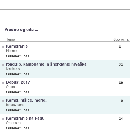
Vredno ogleda ...
Tema
Sporočila
»
Kampiranje
81
Kleemen
Oddelek:
Loža
»
roadtrip, kampiranje in šnorklanje hrvaška
23
krneki0001
Oddelek:
Loža
»
Dopust 2017
89
Outcast
Oddelek:
Loža
»
Kampi, hišice, morje..
10
fantasycamp
Oddelek:
Loža
»
Kampiranje na Pagu
34
Orchestra
Oddelek:
Loža