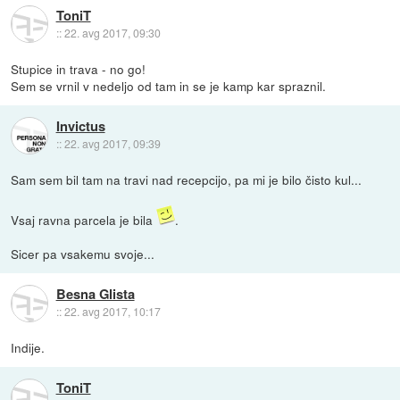
ToniT
::
22. avg 2017, 09:30
Stupice in trava - no go!
Sem se vrnil v nedeljo od tam in se je kamp kar spraznil.
Invictus
::
22. avg 2017, 09:39
Sam sem bil tam na travi nad recepcijo, pa mi je bilo čisto kul...
Vsaj ravna parcela je bila
.
Sicer pa vsakemu svoje...
Besna Glista
::
22. avg 2017, 10:17
Indije.
ToniT