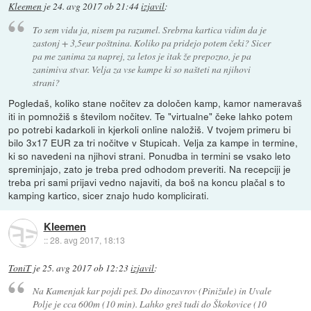
Kleemen
je
24. avg 2017 ob 21:44
izjavil
:
To sem vidu ja, nisem pa razumel. Srebrna kartica vidim da je
zastonj + 3,5eur poštnina. Koliko pa pridejo potem čeki? Sicer
pa me zanima za naprej, za letos je itak že prepozno, je pa
zanimiva stvar. Velja za vse kampe ki so našteti na njihovi
strani?
Pogledaš, koliko stane nočitev za določen kamp, kamor nameravaš
iti in pomnožiš s številom nočitev. Te "virtualne" čeke lahko potem
po potrebi kadarkoli in kjerkoli online naložiš. V tvojem primeru bi
bilo 3x17 EUR za tri nočitve v Stupicah. Velja za kampe in termine,
ki so navedeni na njihovi strani. Ponudba in termini se vsako leto
spreminjajo, zato je treba pred odhodom preveriti. Na recepciji je
treba pri sami prijavi vedno najaviti, da boš na koncu plačal s to
kamping kartico, sicer znajo hudo komplicirati.
Kleemen
::
28. avg 2017, 18:13
ToniT
je
25. avg 2017 ob 12:23
izjavil
:
Na Kamenjak kar pojdi peš. Do dinozavrov (Pinižule) in Uvale
Polje je cca 600m (10 min). Lahko greš tudi do Škokovice (10