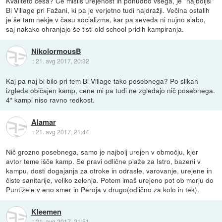
Kvaliteto česa? Če misliš urejenost in ponudbo vsega, je "najboljši"
Bi Village pri Fažani, ki pa je verjetno tudi najdražji. Večina ostalih
je še tam nekje v času socializma, kar pa seveda ni nujno slabo,
saj nakako ohranjajo še tisti old school pridih kampiranja.
NikolormousB
::
21. avg 2017, 20:32
Kaj pa naj bi bilo pri tem Bi Village tako posebnega? Po slikah
izgleda običajen kamp, cene mi pa tudi ne zgledajo nič posebnega.
4* kampi niso ravno redkost.
Alamar
::
21. avg 2017, 21:44
Nič grozno posebnega, samo je najbolj urejen v območju, kjer
avtor teme išče kamp. Se pravi odlične plaže za Istro, bazeni v
kampu, dosti dogajanja za otroke in odrasle, varovanje, urejene in
čiste sanitarije, veliko zelenja. Potem imaš urejeno pot ob morju do
Puntižele v eno smer in Peroja v drugo(odlično za kolo in tek).
Kleemen
::
21. avg 2017, 21:51