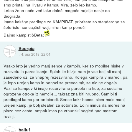
smo pristali na Hvaru v kampu Vira, zelo lep kamp.
Letos žena noče več tako daleč, mogoče najdlje nekje do
Biograda.
Imate kakšne predloge za KAMPIRAT, prioritate so standardne za
šotoriste: senca,čisti wcji,miren kamp ponoči.
Dajmo kampisti&Beta;
Scorpia
::
4. apr 2018, 22:04
Vsako leto je vedno manj sence v kampih, ker so mobilne hiske v
razcvetu in parcelisanje. Sploh tle blizje nam je vse bolj ali manj
zasedeno oz. ze vnaprej rezezvirano. Kolega kampira v maredi, pa
je lepo urejen kamp in ponoci se prevec mir, se nic ne dogaja.
Pazi se kampov ki imajo rezervirane parcele na kup, za socialno
ogrozene otroke iz nemcije... takraz zna biti hrupno. Sam bi ti
predlagal kamp porton biondi. Sence kokr hoces, sicer malo manj
urejen kamp, je bolj idealen za sotoriste. Edini minus da mores na
plazo cez cesto, ampak imas pa vrhunski pogled nad mestom
rovinj.
balluf