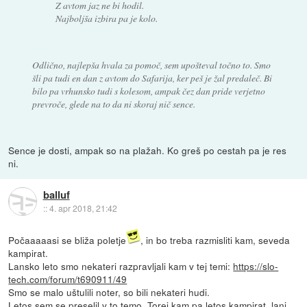
Z avtom jaz ne bi hodil.
Najboljša izbira pa je kolo.
Odlično, najlepša hvala za pomoč, sem upošteval točno to. Smo
šli pa tudi en dan z avtom do Safarija, ker peš je žal predaleč. Bi
bilo pa vrhunsko tudi s kolesom, ampak čez dan pride verjetno
prevroče, glede na to da ni skoraj nič sence.
Sence je dosti, ampak so na plažah. Ko greš po cestah pa je res
ni.
balluf
::
4. apr 2018, 21:42
Počaaaaasi se bliža poletje
, in bo treba razmisliti kam, seveda
kampirat.
Lansko leto smo nekateri razpravljali kam v tej temi:
https://slo-
tech.com/forum/t690911/49
Smo se malo uštulili noter, so bili nekateri hudi.
Letos sem se preselil v to temo. Torej kam pa letos kampirat, lani