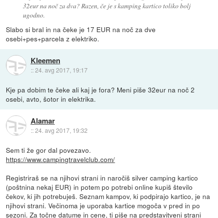
32eur na noč za dva? Razen, če je s kamping kartico toliko bolj
ugodno.
Slabo si bral in na čeke je 17 EUR na noč za dve
osebi+pes+parcela z elektriko.
Kleemen
::
24. avg 2017, 19:17
Kje pa dobim te čeke ali kaj je fora? Meni piše 32eur na noč 2
osebi, avto, šotor in elektrika.
Alamar
::
24. avg 2017, 19:32
Sem ti že gor dal povezavo.
https://www.campingtravelclub.com/
Registriraš se na njihovi strani in naročiš silver camping kartico
(poštnina nekaj EUR) in potem po potrebi online kupiš število
čekov, ki jih potrebuješ. Seznam kampov, ki podpirajo kartico, je na
njihovi strani. Večinoma je uporaba kartice mogoča v pred in po
sezoni. Za točne datume in cene, ti piše na predstavitveni strani