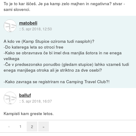
To je to kar iščeš. Je pa kamp zelo majhen in negativna? stvar -
sami slovenci.
matobeli
::
5. apr 2018, 12:50
A kdo ve (Kamp Stupice oziroma tudi nasploh)?
-Do katerega leta so otroci free
-Kako se obravnava če bi imel dva manjša šotora in ne enega
velikega
-Če v predsezonsko ponudbo (gledam stupice) lahko vzameš tudi
enega manjšega otroka ali je striktno za dve osebi?
-Kako zavraga se registriram na Camping Travel Club?!
balluf
::
5. apr 2018, 16:07
Kampisti kam greste letos.
«
1
2
»