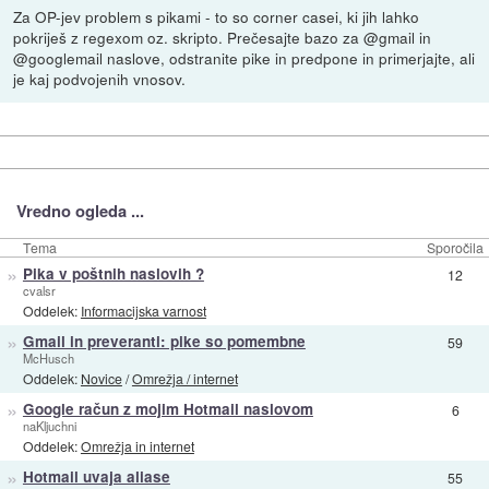
Za OP-jev problem s pikami - to so corner casei, ki jih lahko
pokriješ z regexom oz. skripto. Prečesajte bazo za @gmail in
@googlemail naslove, odstranite pike in predpone in primerjajte, ali
je kaj podvojenih vnosov.
Vredno ogleda ...
Tema
Sporočila
»
Pika v poštnih naslovih ?
12
cvalsr
Oddelek:
Informacijska varnost
»
Gmail in preveranti: pike so pomembne
59
McHusch
Oddelek:
Novice
/
Omrežja / internet
»
Google račun z mojim Hotmail naslovom
6
naKljuchni
Oddelek:
Omrežja in internet
»
Hotmail uvaja aliase
55