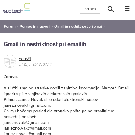
☰
Forum
»
Pomoč in nasveti
»
Gmail in nestriktnost pri emailih
Gmail in nestriktnost pri emailih
win64
::
12. jul 2017, 07:17
Zdravo.
V službi smo od stranke dobili zanimivo informacijo. Namreč Gmail
ignorira pike v njihovih elektronskih naslovih.
Primer: Janez Novak si je odprl elektronski naslov
janez.novak@gmail.com.
Če mu hočemo poslati elektronsko pošto pa so pravilni tudi
naslednji naslovi:
janeznovak@gmail.com
jan.ezno.vak@gmail.com
j.anez.novak@gmail.com