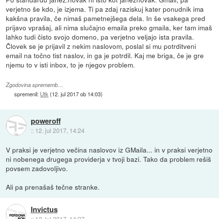
verjetno še kdo, je izjema. Ti pa zdaj raziskuj kater ponudnik ima
kakšna pravila, če nimaš pametnejšega dela. In še vsakega pred
prijavo vprašaj, ali nima slučajno emaila preko gmaila, ker tam imaš
lahko tudi čisto svojo domeno, pa verjetno veljajo ista pravila.
Človek se je prijavil z nekim naslovom, poslal si mu potrditveni
email na točno tist naslov, in ga je potrdil. Kaj me briga, če je gre
njemu to v isti inbox, to je njegov problem.
Zgodovina sprememb…
spremenil:
Utk
(
12. jul 2017 ob 14:03
)
poweroff
::
12. jul 2017, 14:24
V praksi je verjetno večina naslovov iz GMaila... in v praksi verjetno
ni nobenega drugega providerja v tvoji bazi. Tako da problem rešiš
povsem zadovoljivo.
Ali pa prenašaš tečne stranke.
Invictus
::
12. jul 2017, 14:27