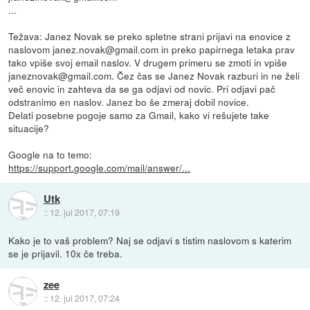
...
Težava: Janez Novak se preko spletne strani prijavi na enovice z
naslovom janez.novak@gmail.com in preko papirnega letaka prav
tako vpiše svoj email naslov. V drugem primeru se zmoti in vpiše
janeznovak@gmail.com. Čez čas se Janez Novak razburi in ne želi
več enovic in zahteva da se ga odjavi od novic. Pri odjavi pač
odstranimo en naslov. Janez bo še zmeraj dobil novice.
Delati posebne pogoje samo za Gmail, kako vi rešujete take
situacije?
Google na to temo:
https://support.google.com/mail/answer/...
Utk
::
12. jul 2017, 07:19
Kako je to vaš problem? Naj se odjavi s tistim naslovom s katerim
se je prijavil. 10x če treba.
zee
::
12. jul 2017, 07:24