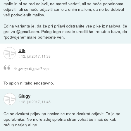
maile in bi se rad odjavil, ne moreš vedeti, ali se hoče popolnoma
odjaviti, ali se hoče odjaviti samo z enim mailom, da ne bo dobival
več podvojenih mailov.
Edina varianta je, da že pri prijavi odstranite vse pike iz naslova, če
gre za @gmail.com. Poleg tega morate urediti še trenutno bazo, da
"podvojene" maile pomečete ven.
Utk
::
12. jul 2017, 11:38
če gre za @gmail.com
To sploh ni tako enostavno.
Glugy
::
12. jul 2017, 11:45
Če se dvakrat prijav na novice se mora dvakrat odjavit. To je na
uporabniku. Ne more zdej spletna stran vohat če imaš še kak
račun narjen al ne.