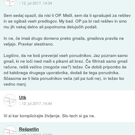
::
12. jul 2017, 14:34
Sem sedaj opazil, da nisi ti OP. Mislil, sem da ti sprašuješ za rešitev
in se ogibaš vseh predlogov. My bad. OP pa bi rad rešitev in smo
mu jih nekaj delno ali popolnoma delujočih podali.
In ne, če imaš drugo domeno preko gmaila, gmailova pravila ne
veljajo. Pravkar stestirano.
Logično, da ne boš preverjal vseh ponudnikov. Jaz poznam samo
gmail, ki ne loči med maili s pikami ali brez. Če filtriraš samo gmail
račune, rešiš večino (mogoče vse?) težav. Če dobiš pripombo še
od kakšnega drugega uporabnika, dodaš še tega ponudnika.
Sčasoma se ti lista ponudnikov veča (ali pa tudi ne), in težav bo
vedno manj.
Utk
::
12. jul 2017, 14:44
Vi si kar komplicirajte življenje. Slo-tech si ga ne.
Rešpetlin
::
12. jul 2017, 17:35