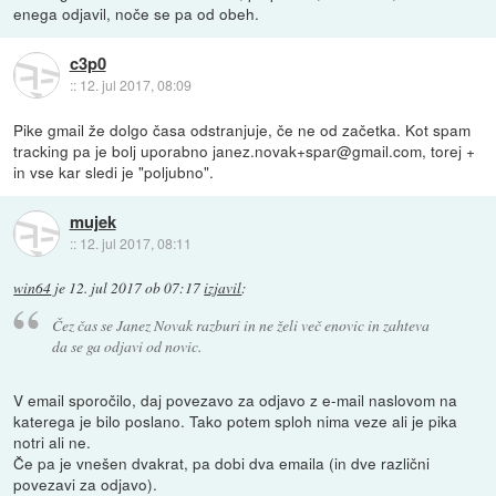
enega odjavil, noče se pa od obeh.
c3p0
::
12. jul 2017, 08:09
Pike gmail že dolgo časa odstranjuje, če ne od začetka. Kot spam
tracking pa je bolj uporabno janez.novak+spar@gmail.com, torej +
in vse kar sledi je "poljubno".
mujek
::
12. jul 2017, 08:11
win64
je
12. jul 2017 ob 07:17
izjavil
:
Čez čas se Janez Novak razburi in ne želi več enovic in zahteva
da se ga odjavi od novic.
V email sporočilo, daj povezavo za odjavo z e-mail naslovom na
katerega je bilo poslano. Tako potem sploh nima veze ali je pika
notri ali ne.
Če pa je vnešen dvakrat, pa dobi dva emaila (in dve različni
povezavi za odjavo).