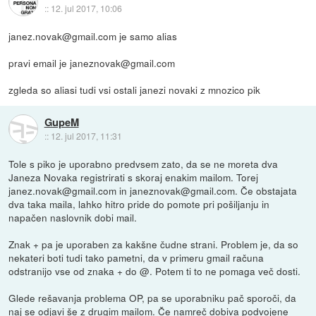
::
12. jul 2017, 10:06
janez.novak@gmail.com je samo alias
pravi email je janeznovak@gmail.com
zgleda so aliasi tudi vsi ostali janezi novaki z mnozico pik
GupeM
::
12. jul 2017, 11:31
Tole s piko je uporabno predvsem zato, da se ne moreta dva
Janeza Novaka registrirati s skoraj enakim mailom. Torej
janez.novak@gmail.com in janeznovak@gmail.com. Če obstajata
dva taka maila, lahko hitro pride do pomote pri pošiljanju in
napačen naslovnik dobi mail.
Znak + pa je uporaben za kakšne čudne strani. Problem je, da so
nekateri boti tudi tako pametni, da v primeru gmail računa
odstranijo vse od znaka + do @. Potem ti to ne pomaga več dosti.
Glede rešavanja problema OP, pa se uporabniku pač sporoči, da
naj se odjavi še z drugim mailom. Če namreč dobiva podvojene