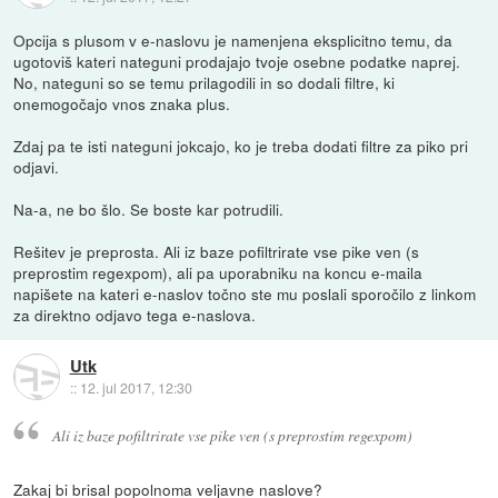
Opcija s plusom v e-naslovu je namenjena eksplicitno temu, da
ugotoviš kateri nateguni prodajajo tvoje osebne podatke naprej.
No, nateguni so se temu prilagodili in so dodali filtre, ki
onemogočajo vnos znaka plus.
Zdaj pa te isti nateguni jokcajo, ko je treba dodati filtre za piko pri
odjavi.
Na-a, ne bo šlo. Se boste kar potrudili.
Rešitev je preprosta. Ali iz baze pofiltrirate vse pike ven (s
preprostim regexpom), ali pa uporabniku na koncu e-maila
napišete na kateri e-naslov točno ste mu poslali sporočilo z linkom
za direktno odjavo tega e-naslova.
Utk
::
12. jul 2017, 12:30
Ali iz baze pofiltrirate vse pike ven (s preprostim regexpom)
Zakaj bi brisal popolnoma veljavne naslove?