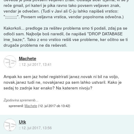
reče gmail, pri kateri je pika ravno tako povsem veljaven znak,
vendar je odvečen. (Tudi v Javi ali C-ju lahko napišeš vrstico:
";;;;;;;;;;". Povsem veljavna vrstica, vendar popolnoma odvečna.)
Kakorkoli... predloge za rešitev problema smo ti podali, zdaj pa se
odloči sam. Najbolje boš naredil, če napišeš "DROP DATABASE
ime_baze;". Tako z eno vrstico rešiš vse probleme, ker očitno se ti
drugače problema ne da reševati.
Machete
::
12. jul 2017, 13:41
Ampak ko sem jaz hotel registrirati janez.novak ni bil na voljo,
novak.janez tudi ne, novakjanez pa sem lahko ustvaril. Kako je
sedaj to zadnje kar enako? Na katerem nivoju?
Zgodovina sprememb…
spremenil:
Machete
(
12. jul 2017 ob 13:42
)
Utk
::
12. jul 2017, 13:56