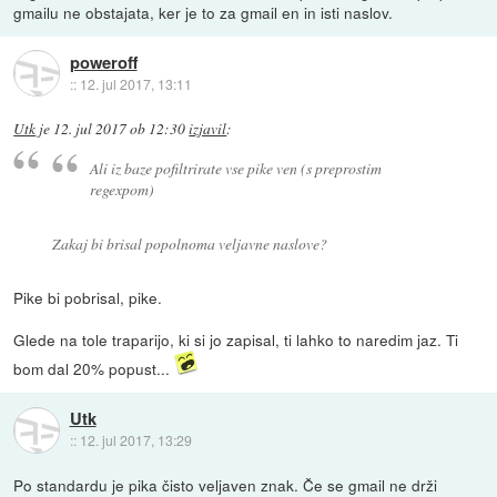
gmailu ne obstajata, ker je to za gmail en in isti naslov.
poweroff
::
12. jul 2017, 13:11
Utk
je
12. jul 2017 ob 12:30
izjavil
:
Ali iz baze pofiltrirate vse pike ven (s preprostim
regexpom)
Zakaj bi brisal popolnoma veljavne naslove?
Pike bi pobrisal, pike.
Glede na tole traparijo, ki si jo zapisal, ti lahko to naredim jaz. Ti
bom dal 20% popust...
Utk
::
12. jul 2017, 13:29
Po standardu je pika čisto veljaven znak. Če se gmail ne drži