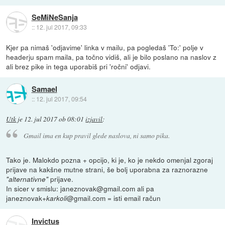
SeMiNeSanja
::
12. jul 2017, 09:33
Kjer pa nimaš 'odjavime' linka v mailu, pa pogledaš 'To:' polje v
headerju spam maila, pa točno vidiš, ali je bilo poslano na naslov z
ali brez pike in tega uporabiš pri 'ročni' odjavi.
Samael
::
12. jul 2017, 09:54
Utk
je
12. jul 2017 ob 08:01
izjavil
:
Gmail ima en kup pravil glede naslova, ni samo pika.
Tako je. Malokdo pozna + opcijo, ki je, ko je nekdo omenjal zgoraj
prijave na kakšne mutne strani, še bolj uporabna za raznorazne
prijave.
"alternativne"
In sicer v smislu: janeznovak@gmail.com ali pa
janeznovak+
@gmail.com = isti email račun
karkoli
Invictus