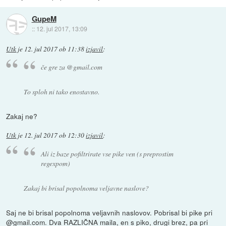
GupeM
::
12. jul 2017, 13:09
Utk
je
12. jul 2017 ob 11:38
izjavil
:
če gre za @gmail.com
To sploh ni tako enostavno.
Zakaj ne?
Utk
je
12. jul 2017 ob 12:30
izjavil
:
Ali iz baze pofiltrirate vse pike ven (s preprostim
regexpom)
Zakaj bi brisal popolnoma veljavne naslove?
Saj ne bi brisal popolnoma veljavnih naslovov. Pobrisal bi pike pri
@gmail.com. Dva RAZLIČNA maila, en s piko, drugi brez, pa pri