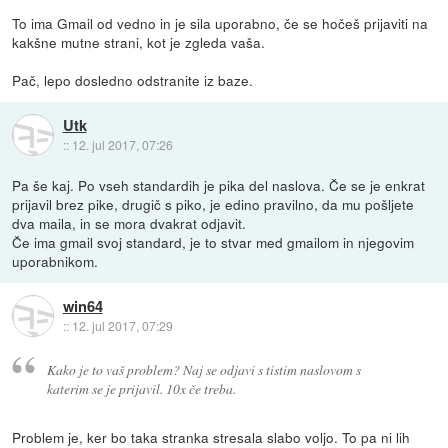
To ima Gmail od vedno in je sila uporabno, če se hočeš prijaviti na
kakšne mutne strani, kot je zgleda vaša.
Pač, lepo dosledno odstranite iz baze.
Utk
::
12. jul 2017, 07:26
Pa še kaj. Po vseh standardih je pika del naslova. Če se je enkrat
prijavil brez pike, drugič s piko, je edino pravilno, da mu pošljete
dva maila, in se mora dvakrat odjavit.
Če ima gmail svoj standard, je to stvar med gmailom in njegovim
uporabnikom.
win64
::
12. jul 2017, 07:29
Kako je to vaš problem? Naj se odjavi s tistim naslovom s
katerim se je prijavil. 10x če treba.
Problem je, ker bo taka stranka stresala slabo voljo. To pa ni lih