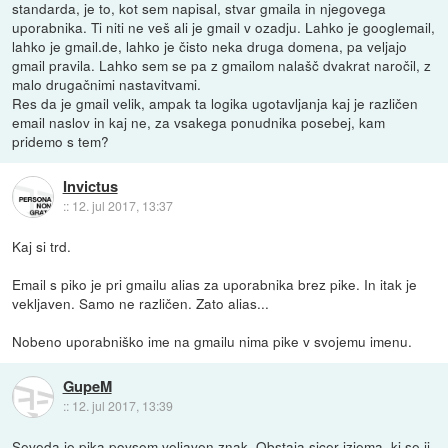
standarda, je to, kot sem napisal, stvar gmaila in njegovega
uporabnika. Ti niti ne veš ali je gmail v ozadju. Lahko je googlemail,
lahko je gmail.de, lahko je čisto neka druga domena, pa veljajo
gmail pravila. Lahko sem se pa z gmailom nalašč dvakrat naročil, z
malo drugačnimi nastavitvami.
Res da je gmail velik, ampak ta logika ugotavljanja kaj je različen
email naslov in kaj ne, za vsakega ponudnika posebej, kam
pridemo s tem?
Invictus
::
12. jul 2017, 13:37
Kaj si trd.
Email s piko je pri gmailu alias za uporabnika brez pike. In itak je
vekljaven. Samo ne različen. Zato alias...
Nobeno uporabniško ime na gmailu nima pike v svojemu imenu.
GupeM
::
12. jul 2017, 13:39
Seveda je pika povsem veljaven znak. Obstaja sicer izjema, ki se ji