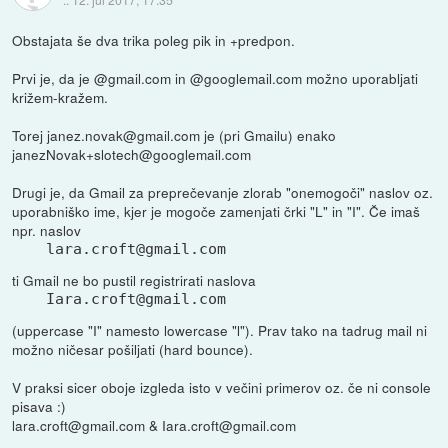
Obstajata še dva trika poleg pik in +predpon.
Prvi je, da je @gmail.com in @googlemail.com možno uporabljati
križem-kražem.
Torej janez.novak@gmail.com je (pri Gmailu) enako
janezNovak+slotech@googlemail.com
Drugi je, da Gmail za preprečevanje zlorab "onemogoči" naslov oz.
uporabniško ime, kjer je mogoče zamenjati črki "L" in "I". Če imaš
npr. naslov
lara.croft@gmail.com
ti Gmail ne bo pustil registrirati naslova
Iara.croft@gmail.com
(uppercase "I" namesto lowercase "l"). Prav tako na tadrug mail ni
možno ničesar pošiljati (hard bounce).
V praksi sicer oboje izgleda isto v večini primerov oz. če ni console
pisava :)
lara.croft@gmail.com & Iara.croft@gmail.com