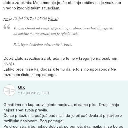
dobro za biznis. Moje mnenje je, če obstaja rešitev se je vsakakor
vredno izogniti takim situacijam.
zee
je
12. jul 2017 ob 07:24
izjavil
:
To ima Gmail od vedno in je sila uporabno, če se hočeš prijaviti
na kakšne mutne strani, kot je zgleda vaša.
Pač, lepo dosledno odstranite iz baze.
Dobiš zlato zvezdico za obračanje teme v kregarijo na osebnem
nivoju.
Lahko prosim še kaj dodaš k temu da je to slino uporabno? Ne
razumem čisto iz napisanega.
Utk
::
12. jul 2017, 08:01
Gmail ima en kup pravil glede naslova, ni samo pika. Drugi imajo
najbrž spet svoja pravila.
Če se pritoži, mu pošlješ pač mail, da je bil pač dvakrat prijavljen z
različnim naslovom. Bog pomagaj.
Po drugi strani bo nekdo dobival, po pomoti, dva maila, in se bo od