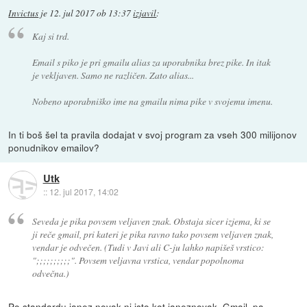
Invictus
je
12. jul 2017 ob 13:37
izjavil
:
Kaj si trd.
Email s piko je pri gmailu alias za uporabnika brez pike. In itak
je vekljaven. Samo ne različen. Zato alias...
Nobeno uporabniško ime na gmailu nima pike v svojemu imenu.
In ti boš šel ta pravila dodajat v svoj program za vseh 300 milijonov
ponudnikov emailov?
Utk
::
12. jul 2017, 14:02
Seveda je pika povsem veljaven znak. Obstaja sicer izjema, ki se
ji reče gmail, pri kateri je pika ravno tako povsem veljaven znak,
vendar je odvečen. (Tudi v Javi ali C-ju lahko napišeš vrstico:
";;;;;;;;;;". Povsem veljavna vrstica, vendar popolnoma
odvečna.)
Po standardu janez.novak ni isto kot janeznovak. Gmail, pa