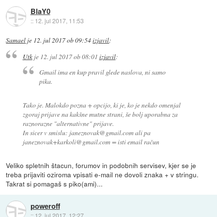
BlaY0
::
12. jul 2017, 11:53
Samael
je
12. jul 2017 ob 09:54
izjavil
:
Utk
je
12. jul 2017 ob 08:01
izjavil
:
Gmail ima en kup pravil glede naslova, ni samo
pika.
Tako je. Malokdo pozna + opcijo, ki je, ko je nekdo omenjal
zgoraj prijave na kakšne mutne strani, še bolj uporabna za
raznorazne
"alternativne"
prijave.
In sicer v smislu: janeznovak@gmail.com ali pa
janeznovak+
karkoli
@gmail.com = isti email račun
Veliko spletnih štacun, forumov in podobnih servisev, kjer se je
treba prijaviti oziroma vpisati e-mail ne dovoli znaka + v stringu.
Takrat si pomagaš s piko(ami)...
poweroff
::
12. jul 2017, 12:27