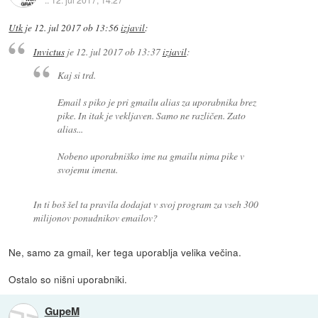
Utk
je
12. jul 2017 ob 13:56
izjavil
:
Invictus
je
12. jul 2017 ob 13:37
izjavil
:
Kaj si trd.
Email s piko je pri gmailu alias za uporabnika brez
pike. In itak je vekljaven. Samo ne različen. Zato
alias...
Nobeno uporabniško ime na gmailu nima pike v
svojemu imenu.
In ti boš šel ta pravila dodajat v svoj program za vseh 300
milijonov ponudnikov emailov?
Ne, samo za gmail, ker tega uporablja velika večina.
Ostalo so nišni uporabniki.
GupeM