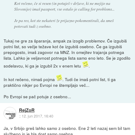
Kot rečeno, če si resen (in potuješ v države, ki ne mejijo na
Slovenijo) imaš passport, vse ostalo je calling for problems...
Je pa res, kot ste nekateri že prijazno pokomentirali, da
smeš
potovati tudi z osebno.
Tukaj ne gre za šparanja, ampak za izogib problemov. Če izgubiš
potni list, so večje težave kot če izgubiš osebno. Če ga izgubiš
prepogosto, imaš zagovor na MNZ. In omejitev trajanja potnega
lista. Lahko je veljavnost potnega lista samo eno leto. Se je zgodilo
sodelavcu, ki ga je izgubil 2x v enem letu
.
In kot rečeno, nimaš pojma
. Tudi če imaš potni list, ti ga
praktično nikjer po Evropi ne štempljajo več...
Po Evropi se pač potuje z osebno...
RejZoR
::
12. jun 2017, 16:40
Ja, v Srbijo greš lahko samo z osebno. Ene 2 leti nazaj sem bil tam
službeno in je bla dost samo osebna.