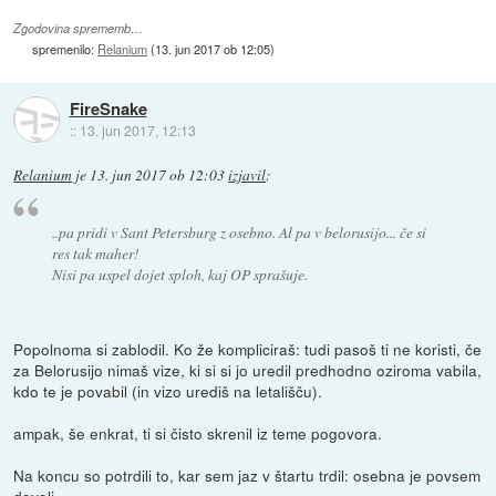
Zgodovina sprememb…
spremenilo:
Relanium
(
13. jun 2017 ob 12:05
)
FireSnake
::
13. jun 2017, 12:13
Relanium
je
13. jun 2017 ob 12:03
izjavil
:
..pa pridi v Sant Petersburg z osebno. Al pa v belorusijo... če si
res tak maher!
Nisi pa uspel dojet sploh, kaj OP sprašuje.
Popolnoma si zablodil. Ko že kompliciraš: tudi pasoš ti ne koristi, če
za Belorusijo nimaš vize, ki si si jo uredil predhodno oziroma vabila,
kdo te je povabil (in vizo urediš na letališču).
ampak, še enkrat, ti si čisto skrenil iz teme pogovora.
Na koncu so potrdili to, kar sem jaz v štartu trdil: osebna je povsem