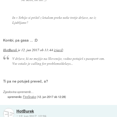
In v Srbijo si prišel z letalom preko neke tretje države, ne iz
Ljubljane?
Kombi, pa gasa ... :D
HotBurek
je
12. jun 2017 ob 11:44
izjavil
:
V države, ki ne mejijo na Slovenijo, vedno potuješ s passport-om.
Vse ostalo je calling for problems/delays...
Ti pa ne potuješ preveč, a?
Zgodovina sprememb…
spremenilo:
FireSnake
(
12. jun 2017 ob 12:28
)
HotBurek
::
12. jun 2017, 12:39