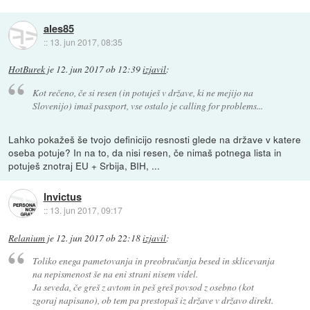
ales85
::
13. jun 2017, 08:35
HotBurek
je
12. jun 2017 ob 12:39
izjavil
:
Kot rečeno, če si resen (in potuješ v države, ki ne mejijo na
Slovenijo) imaš passport, vse ostalo je calling for problems...
Lahko pokažeš še tvojo definicijo resnosti glede na države v katere
oseba potuje? In na to, da nisi resen, če nimaš potnega lista in
potuješ znotraj EU + Srbija, BIH, ...
Invictus
::
13. jun 2017, 09:17
Relanium
je
12. jun 2017 ob 22:18
izjavil
:
Toliko enega pametovanja in preobračanja besed in sklicevanja
na nepismenost še na eni strani nisem videl.
Ja seveda, če greš z avtom in peš greš povsod z osebno (kot
zgoraj napisano), ob tem pa prestopaš iz države v državo direkt.