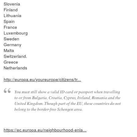
Slovenia
Finland
Lithuania
Spain
France
Luxembourg
Sweden
Germany
Malta
Switzerland.
Greece
Netherlands
http://europa.eu/youreurope/citizens/tr...
You must still show a valid ID card or passport when travelling
to or from Bulgaria, Croatia, Cyprus, Ireland, Romania and the
United Kingdom. Though part of the EU, these countries do not
belong to the border-free Schengen area.
https://ec.europa.eu/neighbourhood-enla...