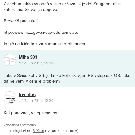
Z osebno lahko vstopaš v tisto državo, ki je del Šengena, ali s
katero ima Slovenija dogovor.
Preveriš pač tukaj...
http://www.mzz.gov.si/si/predstavnistva...
In nič ne kliče to k zamudam ali problemom...
Miha 333
::
12. jun 2017, 12:18
Tako v Švico kot v Srbijo lahko kot državljan RS vstopaš z OS, tako
da ne vem, v čem je problem?
Invictus
::
12. jun 2017, 12:20
Kot ponavadi, v nepismenosti...
Zgodovina sprememb…
predlagal izbris:
SaXsIm
(
12. jun 2017 ob 16:06
)