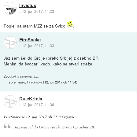
Invictus
::
12. jun 2017, 11:33
Poglej na starn MZZ še za Švico
.
FireSnake
::
12. jun 2017, 11:33
Jaz sem šel do Grčije (preko Srbije) z osebno BP.
Menim, da švocarji vedo, kako se stvari streže.
Zgodovina sprememb…
spremenilo:
FireSnake
(
12. jun 2017 ob 11:34
)
DuleKrtola
::
12. jun 2017, 11:36
FireSnake
je
12. jun 2017 ob 11:33
izjavil
:
Jaz sem šel do Grčije (preko Srbije) z osebno BP.