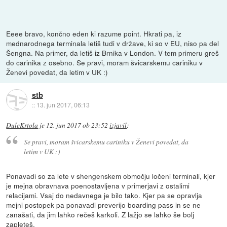
Eeee bravo, končno eden ki razume point. Hkrati pa, iz
mednarodnega terminala letiš tudi v države, ki so v EU, niso pa del
Šengna. Na primer, da letiš iz Brnika v London. V tem primeru greš
do carinika z osebno. Se pravi, moram švicarskemu cariniku v
Ženevi povedat, da letim v UK :)
stb
::
13. jun 2017, 06:13
DuleKrtola
je
12. jun 2017 ob 23:52
izjavil
:
Se pravi, moram švicarskemu cariniku v Ženevi povedat, da
letim v UK :)
Ponavadi so za lete v shengenskem območju ločeni terminali, kjer
je mejna obravnava poenostavljena v primerjavi z ostalimi
relacijami. Vsaj do nedavnega je bilo tako. Kjer pa se opravlja
mejni postopek pa ponavadi preverijo boarding pass in se ne
zanašati, da jim lahko rečeš karkoli. Z lažjo se lahko še bolj
zapleteš.