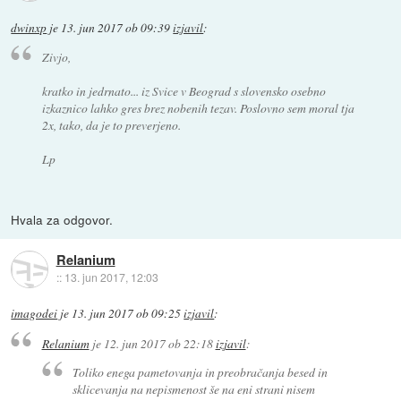
dwinxp
je
13. jun 2017 ob 09:39
izjavil
:
Zivjo,
kratko in jedrnato... iz Svice v Beograd s slovensko osebno
izkaznico lahko gres brez nobenih tezav. Poslovno sem moral tja
2x, tako, da je to preverjeno.
Lp
Hvala za odgovor.
Relanium
::
13. jun 2017, 12:03
imagodei
je
13. jun 2017 ob 09:25
izjavil
:
Relanium
je
12. jun 2017 ob 22:18
izjavil
:
Toliko enega pametovanja in preobračanja besed in
sklicevanja na nepismenost še na eni strani nisem