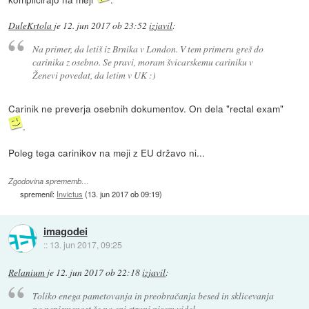
DuleKrtola
je
12. jun 2017 ob 23:52
izjavil
:
Na primer, da letiš iz Brnika v London. V tem primeru greš do
carinika z osebno. Se pravi, moram švicarskemu cariniku v
Ženevi povedat, da letim v UK :)
Carinik ne preverja osebnih dokumentov. On dela "rectal exam"
.
Poleg tega carinikov na meji z EU državo ni...
Zgodovina sprememb…
spremenil:
Invictus
(
13. jun 2017 ob 09:19
)
imagodei
::
13. jun 2017, 09:25
Relanium
je
12. jun 2017 ob 22:18
izjavil
:
Toliko enega pametovanja in preobračanja besed in sklicevanja
na nepismenost še na eni strani nisem videl.