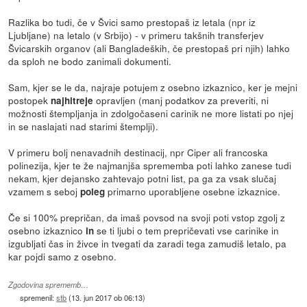
Razlika bo tudi, če v Švici samo prestopaš iz letala (npr iz
Ljubljane) na letalo (v Srbijo) - v primeru takšnih transferjev
Švicarskih organov (ali Bangladeških, če prestopaš pri njih) lahko
da sploh ne bodo zanimali dokumenti.
Sam, kjer se le da, najraje potujem z osebno izkaznico, ker je mejni
postopek
opravljen (manj podatkov za preveriti, ni
najhitreje
možnosti štempljanja in zdolgočaseni carinik ne more listati po njej
in se naslajati nad starimi štemplji).
V primeru bolj nenavadnih destinacij, npr Ciper ali francoska
polinezija, kjer te že najmanjša sprememba poti lahko zanese tudi
nekam, kjer dejansko zahtevajo potni list, pa ga za vsak slučaj
vzamem s seboj
primarno uporabljene osebne izkaznice.
poleg
Če si 100% prepričan, da imaš povsod na svoji poti vstop zgolj z
osebno izkaznico
se ti ljubi o tem prepričevati vse carinike in
in
izgubljati čas in živce in tvegati da zaradi tega zamudiš letalo, pa
kar pojdi samo z osebno.
Zgodovina sprememb…
spremenil:
stb
(
13. jun 2017 ob 06:13
)