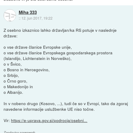
Miha 333
::
12. jun 2017, 19:22
Z osebno izkaznico lahko državljan/ka RS potuje v naslednje
države:
o vse države članice Evropske unije,
o vse države članice Evropskega gospodarskega prostora
(Islandijo, Lichtenstein in Norveško),
o v Švico,
o Bosno in Hercegovino,
o Srbijo,
o Črno goro,
o Makedonijo in
o Albanijo.
In v nobeno drugo (Kosovo, ...), tudi če so v Evropi, tako da zgoraj
navedene informacije uslužbenke UE niso točne.
Vir:
https://e-uprava.gov.si/podrocja/osebni...
Zgodovina sprememb…