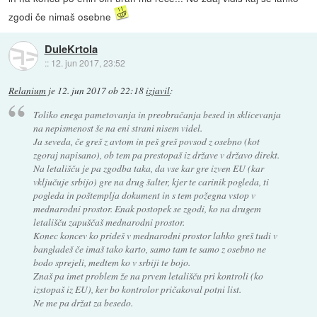
zgodi če nimaš osebne
DuleKrtola
::
12. jun 2017, 23:52
Relanium
je
12. jun 2017 ob 22:18
izjavil
:
Toliko enega pametovanja in preobračanja besed in sklicevanja
na nepismenost še na eni strani nisem videl.
Ja seveda, če greš z avtom in peš greš povsod z osebno (kot
zgoraj napisano), ob tem pa prestopaš iz države v državo direkt.
Na letališču je pa zgodba taka, da vse kar gre izven EU (kar
vključuje srbijo) gre na drug šalter, kjer te carinik pogleda, ti
pogleda in poštemplja dokument in s tem požegna vstop v
mednarodni prostor. Enak postopek se zgodi, ko na drugem
letališču zapuščaš mednarodni prostor.
Konec koncev ko prideš v mednarodni prostor lahko greš tudi v
bangladeš če imaš tako karto, samo tam te samo z osebno ne
bodo sprejeli, medtem ko v srbiji te bojo.
Znaš pa imet problem že na prvem letališču pri kontroli (ko
izstopaš iz EU), ker bo kontrolor pričakoval potni list.
Ne me pa držat za besedo.