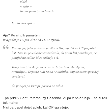
videl.
< snip >
Ne me pa držat za besedo.
Epsko. Res epsko.
Aja? Ko si tolk pameten...
imagodei
je
12. jun 2017 ob 15:27
izjavil
:
Ko sem jaz želel potovati na Norveško, sem šel na UE po potni
list. Tam mi je uslužbenka razložila, da potni list potrebuješ, če
potuješ na celine, ki se začnejo z A.
Torej, v države Azije, Severne in Južne Amerike, Afrike,
Avstralije... Verjetno tudi za na Antarktiko, ampak nisem posebej
spraševal.
Če potuješ po Evropi, pasuša ne rabiš.
..pa pridi v Sant Petersburg z osebno. Al pa v belorusijo... če si res
tak maher!
Nisi pa uspel dojet sploh, kaj OP sprašuje.