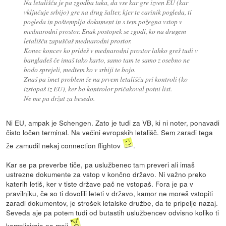
Na letališču je pa zgodba taka, da vse kar gre izven EU (kar
vključuje srbijo) gre na drug šalter, kjer te carinik pogleda, ti
pogleda in poštemplja dokument in s tem požegna vstop v
mednarodni prostor. Enak postopek se zgodi, ko na drugem
letališču zapuščaš mednarodni prostor.
Konec koncev ko prideš v mednarodni prostor lahko greš tudi v
bangladeš če imaš tako karto, samo tam te samo z osebno ne
bodo sprejeli, medtem ko v srbiji te bojo.
Znaš pa imet problem že na prvem letališču pri kontroli (ko
izstopaš iz EU), ker bo kontrolor pričakoval potni list.
Ne me pa držat za besedo.
Ni EU, ampak je Schengen. Zato je tudi za VB, ki ni noter, ponavadi
čisto ločen terminal. Na večini evropskih letališč. Sem zaradi tega
že zamudil nekaj connection flightov
.
Kar se pa preverbe tiče, pa uslužbenec tam preveri ali imaš
ustrezne dokumente za vstop v končno državo. Ni važno preko
katerih letiš, ker v tiste države pač ne vstopaš. Fora je pa v
pravilniku, če so ti dovolili leteti v državo, kamor ne moreš vstopiti
zaradi dokumentov, je strošek letalske družbe, da te pripelje nazaj.
Seveda aje pa potem tudi od butastih uslužbencev odvisno koliko ti
komplicirajo na meji
.