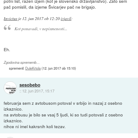
potni list, razen izjem (kot je slovensko državljanstvo). Zato sem
pač pomislil, da izjeme Švicarjev pač ne brigajo.
Invictus
je
12. jun 2017 ob 12:20
izjavil
:
Kot ponavadi, v nepismenosti...
Eh.
Zgodovina sprememb…
spremenil:
DuleKrtola
(
12. jun 2017 ob 15:10
)
sesobebo
::
12. jun 2017, 15:17
februarja sem z avtobusom potoval v srbijo in nazaj z osebno
izkaznico.
na avtobusu je bilo se vsaj 5 ljudi, ki so tudi potovali z osebno
izkaznico.
nihce ni imel kakrsnih koli tezav.