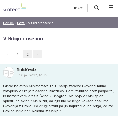
☰
Forum
»
Loža
»
V Srbijo z osebno
V Srbijo z osebno
«
1
2
»
DuleKrtola
::
12. jun 2017, 10:40
Glede na stran Ministerstva za zunanje zadeve Slovenci lahko
vstopimo v Srbijo z osebno izkaznico. Sem trenutno brez pasporta,
in nameravam letet iz Švice v Beograd. Me bojo v Švici sploh
spustili na avion? Me skrbi, da njih nič ne briga kakšen deal ima
Slovenija z Srbijo. Po drugi strani pa jih najbrž tudi ne briga, če me
Srbi spustijo not. Kakšna izkušnja?