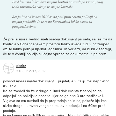
Pred leti smo lahko brez mejnih kontrol potovali po Evropi, zdaj
te do Innsbrucka čakajo tri mejne kontrole.
Res je. Vse od konca 2015 so na poti proti severu policaji na
mejnih prehodih. In te že na Karavankah lahko ustavi za
passport/osebno.
Že prej si moral vedno imeti osebni dokument pri sebi, saj se mejna
kontrola v Schengenskem prostoru lahko izvede tudi v notranjosti
oz. te lahko policija kjerkoli legitimira. In verjami, da bi bil v zadregi,
če te v Avstriji policija slučajno vpraša za dokumente, ti pa brez ...
darkz
::
12. jun 2017, 23:17
povsod moraš imatei dokument... prijatelj je v Italiji imel neprijetno
izkušnjo.
Ko se zvedeli da že v drugo ni imel dokumenta z seboj so ga
odpeljali na policijsko posatjo, kjer so ga ene 3 ure zasliševali.
V glavo so mu tumbali da je preprodajalec in naj pokaže kje ima
skrito drogo... zraven vsega so mu avto odpeljali na 60km proč
postajo.
in na koncu po enih 5ih urah mu reče... No zdaj vidiš kaj se lahko