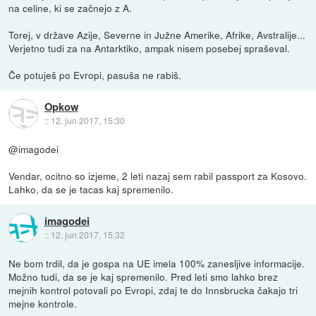
na celine, ki se začnejo z A.
Torej, v države Azije, Severne in Južne Amerike, Afrike, Avstralije...
Verjetno tudi za na Antarktiko, ampak nisem posebej spraševal.
Če potuješ po Evropi, pasuša ne rabiš.
Opkow
::
12. jun 2017, 15:30
@imagodei
Vendar, ocitno so izjeme, 2 leti nazaj sem rabil passport za Kosovo.
Lahko, da se je tacas kaj spremenilo.
imagodei
::
12. jun 2017, 15:32
Ne bom trdil, da je gospa na UE imela 100% zanesljive informacije.
Možno tudi, da se je kaj spremenilo. Pred leti smo lahko brez
mejnih kontrol potovali po Evropi, zdaj te do Innsbrucka čakajo tri
mejne kontrole.