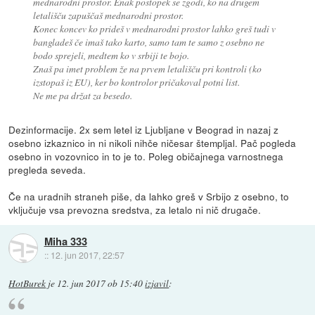
mednarodni prostor. Enak postopek se zgodi, ko na drugem
letališču zapuščaš mednarodni prostor.
Konec koncev ko prideš v mednarodni prostor lahko greš tudi v
bangladeš če imaš tako karto, samo tam te samo z osebno ne
bodo sprejeli, medtem ko v srbiji te bojo.
Znaš pa imet problem že na prvem letališču pri kontroli (ko
izstopaš iz EU), ker bo kontrolor pričakoval potni list.
Ne me pa držat za besedo.
Dezinformacije. 2x sem letel iz Ljubljane v Beograd in nazaj z
osebno izkaznico in ni nikoli nihče ničesar štempljal. Pač pogleda
osebno in vozovnico in to je to. Poleg običajnega varnostnega
pregleda seveda.
Če na uradnih straneh piše, da lahko greš v Srbijo z osebno, to
vključuje vsa prevozna sredstva, za letalo ni nič drugače.
Miha 333
::
12. jun 2017, 22:57
HotBurek
je
12. jun 2017 ob 15:40
izjavil
: