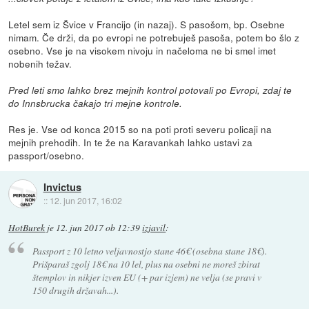
Letel sem iz Švice v Francijo (in nazaj). S pasošom, bp. Osebne
nimam. Če drži, da po evropi ne potrebuješ pasoša, potem bo šlo z
osebno. Vse je na visokem nivoju in načeloma ne bi smel imet
nobenih težav.
Pred leti smo lahko brez mejnih kontrol potovali po Evropi, zdaj te
do Innsbrucka čakajo tri mejne kontrole.
Res je. Vse od konca 2015 so na poti proti severu policaji na
mejnih prehodih. In te že na Karavankah lahko ustavi za
passport/osebno.
Invictus
::
12. jun 2017, 16:02
HotBurek
je
12. jun 2017 ob 12:39
izjavil
:
Passport z 10 letno veljavnostjo stane 46€ (osebna stane 18€).
Prišparaš zgolj 18€ na 10 lel, plus na osebni ne moreš zbirat
štemplov in nikjer izven EU (+ par izjem) ne velja (se pravi v
150 drugih državah...).