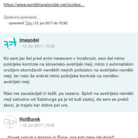
https://www.worldtravelguide.net/guides...
Zgodovina sprememb…
spremenil:
Tilen
(
12. jun 2017 ob 15:38
)
imagodei
::
12. jun 2017, 15:39
Ko sem jaz šel pred enim mesecem v Innsbruck, sem šel mimo
policijske kontrole na slovensko-avstrijski meji, mimo z avtomatskim
orožjem oboroženih nemških mejnih policistov na avstrijsko-nemški
meji, ter nato še enkrat mimo policijske kontrole na nemško-
avstrijski meji.
Niso me zaustavljali in težili, pa vseeno. Sploh na avstrijsko-nemški
meji zahodno od Salzburga pa je bil tudi zastoj, da sem se prebil
skozi, je trajalo kar dobre pol ure.
HotBurek
::
12. jun 2017, 15:40
...človek potuje z letalom iz Švice, ima kdo take izkušnje?