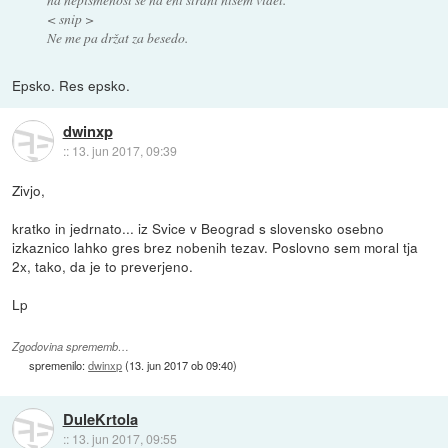
< snip >
Ne me pa držat za besedo.
Epsko. Res epsko.
dwinxp
::
13. jun 2017, 09:39
Zivjo,
kratko in jedrnato... iz Svice v Beograd s slovensko osebno
izkaznico lahko gres brez nobenih tezav. Poslovno sem moral tja
2x, tako, da je to preverjeno.
Lp
Zgodovina sprememb…
spremenilo:
dwinxp
(
13. jun 2017 ob 09:40
)
DuleKrtola
::
13. jun 2017, 09:55