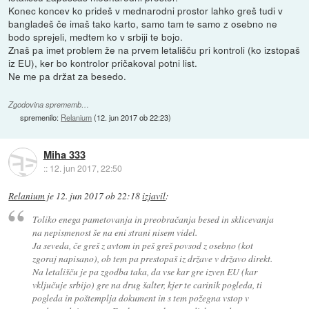
Konec koncev ko prideš v mednarodni prostor lahko greš tudi v
bangladeš če imaš tako karto, samo tam te samo z osebno ne
bodo sprejeli, medtem ko v srbiji te bojo.
Znaš pa imet problem že na prvem letališču pri kontroli (ko izstopaš
iz EU), ker bo kontrolor pričakoval potni list.
Ne me pa držat za besedo.
Zgodovina sprememb…
spremenilo:
Relanium
(
12. jun 2017 ob 22:23
)
Miha 333
::
12. jun 2017, 22:50
Relanium
je
12. jun 2017 ob 22:18
izjavil
:
Toliko enega pametovanja in preobračanja besed in sklicevanja
na nepismenost še na eni strani nisem videl.
Ja seveda, če greš z avtom in peš greš povsod z osebno (kot
zgoraj napisano), ob tem pa prestopaš iz države v državo direkt.
Na letališču je pa zgodba taka, da vse kar gre izven EU (kar
vključuje srbijo) gre na drug šalter, kjer te carinik pogleda, ti
pogleda in poštemplja dokument in s tem požegna vstop v