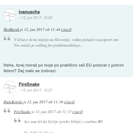
ivanuscha
::
12. jun 2017, 12:25
HotBurek
je
12. jun 2017 ob 11:44
izjavil
:
V države, ki ne mejijo na Slovenijo, vedno potuješ s passport-om.
Vse ostalo je calling for problems/delays...
Haha, torej moraš po tvoje po praktično celi EU potovat z potnim
listom? Dej malo se izobrazi.
FireSnake
::
12. jun 2017, 12:27
DuleKrtola
je
12. jun 2017 ob 11:36
izjavil
:
FireSnake
je
12. jun 2017 ob 11:33
izjavil
:
Jaz sem šel do Grčije (preko Srbije) z osebno BP.
Ne skrbi, bo šlo ;)