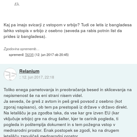
Eh.
Kaj pa imajo svicarji z vstopom v srbijo? Tudi ce letis iz bangladesa
lahko vstopis v srbijo z osebno (seveda pa rabis potnin list da
prides iz bangladesa).
Zgodovina sprememb…
spremenil:
St235
(
12. jun 2017 ob 20:45
)
Relanium
::
12. jun 2017, 22:18
Toliko enega pametovanja in preobračanja besed in sklicevanja na
nepismenost še na eni strani nisem videl.
Ja seveda, če greš z avtom in peš greš povsod z osebno (kot
zgoraj napisano), ob tem pa prestopaš iz države v državo direkt.
Na letališču je pa zgodba taka, da vse kar gre izven EU (kar
vključuje srbijo) gre na drug šalter, kjer te carinik pogleda, ti
pogleda in poštemplja dokument in s tem požegna vstop v
mednarodni prostor. Enak postopek se zgodi, ko na drugem
letališču zapuščaš mednarodni prostor.