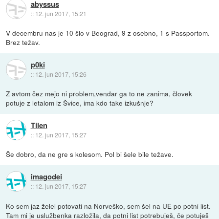
abyssus
::
12. jun 2017, 15:21
V decembru nas je 10 šlo v Beograd, 9 z osebno, 1 s Passportom.
Brez težav.
p0ki
::
12. jun 2017, 15:26
Z avtom čez mejo ni problem,vendar ga to ne zanima, človek
potuje z letalom iz Švice, ima kdo take izkušnje?
Tilen
::
12. jun 2017, 15:27
Še dobro, da ne gre s kolesom. Pol bi šele bile težave.
imagodei
::
12. jun 2017, 15:27
Ko sem jaz želel potovati na Norveško, sem šel na UE po potni list.
Tam mi je uslužbenka razložila, da potni list potrebuješ, če potuješ