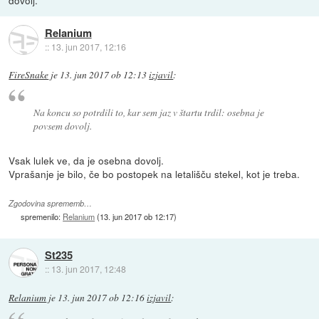
dovolj.
Relanium
::
13. jun 2017, 12:16
FireSnake
je
13. jun 2017 ob 12:13
izjavil
:
Na koncu so potrdili to, kar sem jaz v štartu trdil: osebna je
povsem dovolj.
Vsak lulek ve, da je osebna dovolj.
Vprašanje je bilo, če bo postopek na letališču stekel, kot je treba.
Zgodovina sprememb…
spremenilo:
Relanium
(
13. jun 2017 ob 12:17
)
St235
::
13. jun 2017, 12:48
Relanium
je
13. jun 2017 ob 12:16
izjavil
: