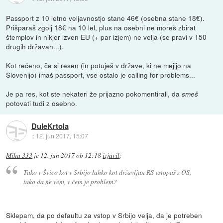
Passport z 10 letno veljavnostjo stane 46€ (osebna stane 18€).
Prišparaš zgolj 18€ na 10 lel, plus na osebni ne moreš zbirat
štemplov in nikjer izven EU (+ par izjem) ne velja (se pravi v 150
drugih državah...).
Kot rečeno, če si resen (in potuješ v države, ki ne mejijo na
Slovenijo) imaš passport, vse ostalo je calling for problems...
Je pa res, kot ste nekateri že prijazno pokomentirali, da
smeš
potovati tudi z osebno.
DuleKrtola
::
12. jun 2017, 15:07
Miha 333
je
12. jun 2017 ob 12:18
izjavil
:
Tako v Švico kot v Srbijo lahko kot državljan RS vstopaš z OS,
tako da ne vem, v čem je problem?
Sklepam, da po defaultu za vstop v Srbijo velja, da je potreben