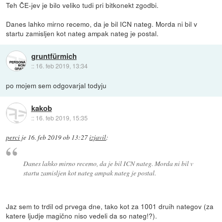
Teh ČE-jev je bilo veliko tudi pri bitkonekt zgodbi.
Danes lahko mirno recemo, da je bil ICN nateg. Morda ni bil v
startu zamisljen kot nateg ampak nateg je postal.
gruntfürmich
::
16. feb 2019, 13:34
po mojem sem odgovarjal todyju
kakob
::
16. feb 2019, 15:35
perci
je
16. feb 2019 ob 13:27
izjavil
:
Danes lahko mirno recemo, da je bil ICN nateg. Morda ni bil v
startu zamisljen kot nateg ampak nateg je postal.
Jaz sem to trdil od prvega dne, tako kot za 1001 druih nategov (za
katere ljudje magično niso vedeli da so nateg!?).