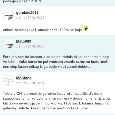
podvojen vložem iz ICN
gendale2018
::
1. nov 2018, 00:02
enkrat so nategovali, ampak sedaj 100% ne bojo
Mato989
::
1. nov 2018, 08:05
Fora je v tem da iconomija se ne bo tradalo nikjer zaenkrat in bog
ve kdaj... Kako tocno bo pol vrednost zrastla razen ce bodo imeli
non stop lasten odkup ki ga bodo visali zaradi dobicka
McClane
::
1. nov 2018, 08:54
Tole z eICN je precej dolgoročna investicija. Izplačilo dividend ni
samoumevno, lahko ostane in se nameni v druge namene. Zna pa
biti dobra investicija če jih bo kdo kupil kot npr. Bitstamp. Imajo fiat
gateway, sklade..kakšni firmi zna pasti podjetje v oko.