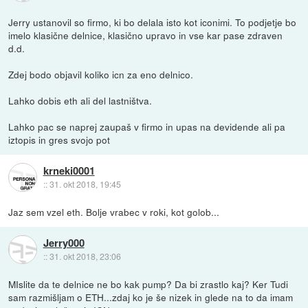
Jerry ustanovil so firmo, ki bo delala isto kot iconimi. To podjetje bo
imelo klasične delnice, klasično upravo in vse kar pase zdraven
d.d.
Zdej bodo objavil koliko icn za eno delnico.
Lahko dobis eth ali del lastništva.
Lahko pac se naprej zaupaš v firmo in upas na devidende ali pa
iztopis in gres svojo pot
krneki0001
::
31. okt 2018, 19:45
Jaz sem vzel eth. Bolje vrabec v roki, kot golob...
Jerry000
::
31. okt 2018, 23:06
MIslite da te delnice ne bo kak pump? Da bi zrastlo kaj? Ker Tudi
sam razmišljam o ETH...zdaj ko je še nizek in glede na to da imam