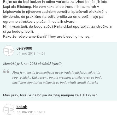
Bojim se da boš lockan in edina varianta za izhod bo, če jih kdo
kupi ala Bitstamp. Ne vem kako bi ob trenutnih razmerah v
kriptosvetu in njihovem zadnjem poročilu izplačevali bilokakršne
dividende, če praktično naredijo profita za en drobiž imajo pa
ogromno stroškov v plačah in ostalih stvareh.
Ni mi všeč tudi, da bodo začeli Pinta sklad uporabljati za stroške in
si ga bodo pripojili.
Kako že rečejo američani? They are bleeding money...
Jerry000
::
1. nov 2018, 14:51
Mato989
je
1. nov 2018 ob 08:05
izjavil
:
Fora je v tem da iconomija se ne bo tradalo nikjer zaenkrat in
bog ve kdaj... Kako tocno bo pol vrednost zrastla razen ce bodo
imeli non stop lasten odkup ki ga bodo visali zaradi dobicka
Maš prav, torej je najboljše da zdaj menjam za ETH in mir
kakob
::
1. nov 2018, 16:31