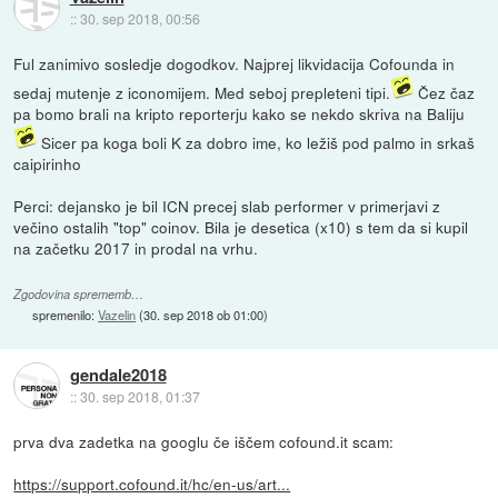
::
30. sep 2018, 00:56
Ful zanimivo sosledje dogodkov. Najprej likvidacija Cofounda in
sedaj mutenje z iconomijem. Med seboj prepleteni tipi.
Čez čaz
pa bomo brali na kripto reporterju kako se nekdo skriva na Baliju
Sicer pa koga boli K za dobro ime, ko ležiš pod palmo in srkaš
caipirinho
Perci: dejansko je bil ICN precej slab performer v primerjavi z
večino ostalih "top" coinov. Bila je desetica (x10) s tem da si kupil
na začetku 2017 in prodal na vrhu.
Zgodovina sprememb…
spremenilo:
Vazelin
(
30. sep 2018 ob 01:00
)
gendale2018
::
30. sep 2018, 01:37
prva dva zadetka na googlu če iščem cofound.it scam:
https://support.cofound.it/hc/en-us/art...