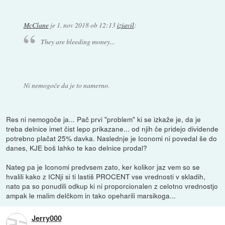
McClane
je
1. nov 2018 ob 12:13
izjavil
:
They are bleeding money...
Ni nemogoče da je to namerno.
Res ni nemogoče ja... Pač prvi "problem" ki se izkaže je, da je
treba delnice imet čist lepo prikazane... od njih če pridejo dividende
potrebno plačat 25% davka. Naslednje je Iconomi ni povedal še do
danes, KJE boš lahko te kao delnice prodal?
Nateg pa je Iconomi predvsem zato, ker kolikor jaz vem so se
hvalili kako z ICNji si ti lastiš PROCENT vse vrednosti v skladih,
nato pa so ponudili odkup ki ni proporcionalen z celotno vrednostjo
ampak le malim delčkom in tako opeharili marsikoga...
Jerry000