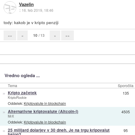
Vazelin
::
16. feb 2019, 18:46
tody: kakob je v kripto penziji
10
/ 13
««
«
»
»»
Vredno ogleda ...
Tema
Sporočila
»
Kripto začetek
135
KriptoRookie
Oddelek:
Kriptovalute in blockchain
»
Alternativne kriptovalute (Altcoin-i)
4505
MrX
Oddelek:
Kriptovalute in blockchain
»
25 milijard dolarjev v 30 dneh. Je na trgu kripovalut
95
balon?