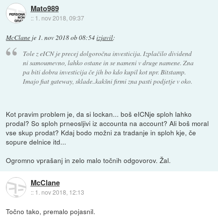
Mato989
::
1. nov 2018, 09:37
McClane
je
1. nov 2018 ob 08:54
izjavil
:
Tole z eICN je precej dolgoročna investicija. Izplačilo dividend
ni samoumevno, lahko ostane in se nameni v druge namene. Zna
pa biti dobra investicija če jih bo kdo kupil kot npr. Bitstamp.
Imajo fiat gateway, sklade..kakšni firmi zna pasti podjetje v oko.
Kot pravim problem je, da si lockan... boš eICNje sploh lahko
prodal? So sploh prneosljivi iz accounta na account? Ali boš moral
vse skup prodat? Kdaj bodo možni za tradanje in sploh kje, če
sopure delnice itd...
Ogromno vprašanj in zelo malo točnih odgovorov. Žal.
McClane
::
1. nov 2018, 12:13
Točno tako, premalo pojasnil.