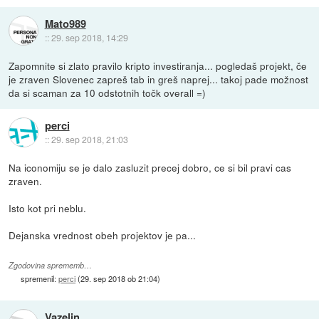
Mato989
::
29. sep 2018, 14:29
Zapomnite si zlato pravilo kripto investiranja... pogledaš projekt, če
je zraven Slovenec zapreš tab in greš naprej... takoj pade možnost
da si scaman za 10 odstotnih točk overall =)
perci
::
29. sep 2018, 21:03
Na iconomiju se je dalo zasluzit precej dobro, ce si bil pravi cas
zraven.
Isto kot pri neblu.
Dejanska vrednost obeh projektov je pa...
Zgodovina sprememb…
spremenil:
perci
(
29. sep 2018 ob 21:04
)
Vazelin