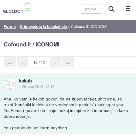
☰
Forum
»
Kriptovalute in blockchain
»
Cofound.it / ICONOMI
Cofound.it / ICONOMI
10
/ 13
««
«
»
»»
kakob
::
28. sep 2018, 12:13
Aha, ko vam je kakob govoril da ne kupovat tega shitcoina, so
razni 'bančniki ki delajo na vrednostnih papirjih' (looking at you
YesPeace) govorili da imajo 'nekaj insajderskih informacij' in kako
dobra ideja je.
You people do not learn anything.