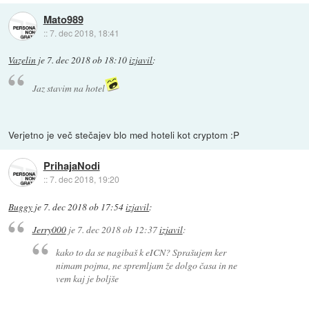
Mato989
::
7. dec 2018, 18:41
Vazelin
je
7. dec 2018 ob 18:10
izjavil
:
Jaz stavim na hotel
Verjetno je več stečajev blo med hoteli kot cryptom :P
PrihajaNodi
::
7. dec 2018, 19:20
Buggy
je
7. dec 2018 ob 17:54
izjavil
:
Jerry000
je
7. dec 2018 ob 12:37
izjavil
:
kako to da se nagibaš k eICN? Sprašujem ker
nimam pojma, ne spremljam že dolgo časa in ne
vem kaj je boljše