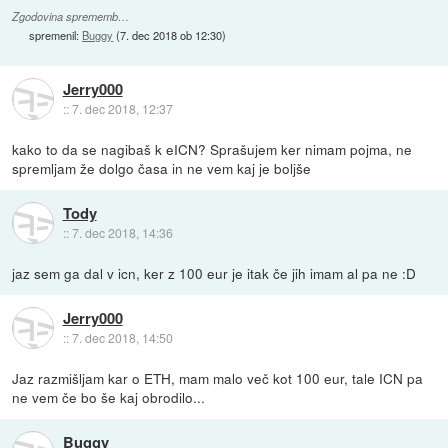
Zgodovina sprememb…
spremenil:
Buggy
(
7. dec 2018 ob 12:30
)
Jerry000
::
7. dec 2018, 12:37
kako to da se nagibaš k eICN? Sprašujem ker nimam pojma, ne
spremljam že dolgo časa in ne vem kaj je boljše
Tody
::
7. dec 2018, 14:36
jaz sem ga dal v icn, ker z 100 eur je itak če jih imam al pa ne :D
Jerry000
::
7. dec 2018, 14:50
Jaz razmišljam kar o ETH, mam malo več kot 100 eur, tale ICN pa
ne vem če bo še kaj obrodilo...
Buggy