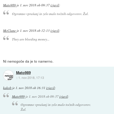
Mato989
je
1. nov 2018 ob 09:37
izjavil
:
Ogromno vprašanj in zelo malo točnih odgovorov. Žal.
McClane
je
1. nov 2018 ob 12:13
izjavil
:
They are bleeding money...
Ni nemogoče da je to namerno.
Mato989
::
1. nov 2018, 17:13
kakob
je
1. nov 2018 ob 16:31
izjavil
:
Mato989
je
1. nov 2018 ob 09:37
izjavil
:
Ogromno vprašanj in zelo malo točnih odgovorov.
Žal.