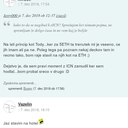
::
7. dec 2018, 17:54
Jerry000
je
7. dec 2018 ob 12:37
izjavil
:
kako to da se nagibaš k eICN? Sprašujem ker nimam pojma, ne
spremljam že dolgo časa in ne vem kaj je boljše
Na isti princip kot Tody...ker za 5ETH ta trenutek mi je vseeno, ce
jih imam ali pa ne. Poleg tega pa poznam nekaj deckov tam in
recmo tako, bom raje stavil na njih kot na ETH ;)
Dejstvo je, da sem pravi moment z ICN zamudil ker sem
hodlal...bom probal sreco v drugo :D
Zgodovina sprememb…
spremenil:
Buggy
(
7. dec 2018 ob 17:56
)
Vazelin
::
7. dec 2018, 18:10
Jaz stavim na hotel