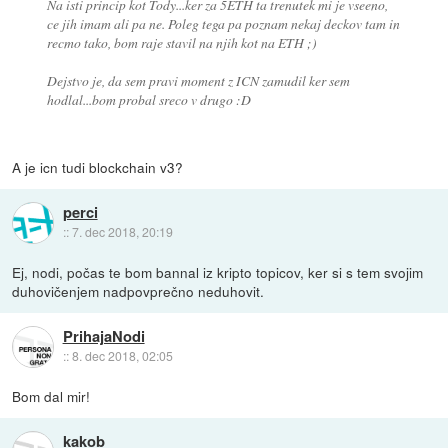
Na isti princip kot Tody...ker za 5ETH ta trenutek mi je vseeno,
ce jih imam ali pa ne. Poleg tega pa poznam nekaj deckov tam in
recmo tako, bom raje stavil na njih kot na ETH ;)
Dejstvo je, da sem pravi moment z ICN zamudil ker sem
hodlal...bom probal sreco v drugo :D
A je icn tudi blockchain v3?
perci
::
7. dec 2018, 20:19
Ej, nodi, počas te bom bannal iz kripto topicov, ker si s tem svojim
duhovičenjem nadpovprečno neduhovit.
PrihajaNodi
::
8. dec 2018, 02:05
Bom dal mir!
kakob