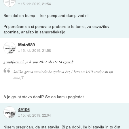
::
15. feb 2019, 21:54
Bom dal en bump -- ker pump and dump več ni.
Priporočam da si ponovno preberete to temo, za osvežitev
spomina, analizo in samorefleksijo.
Mato989
::
15. feb 2019, 21:58
gruntfürmich
je
8. jun 2017 ob 16:14
izjavil
:
koliko greva stavit da bo zadeva čez 1 leto na 1/10 vrednosti im
manj?
A je grunt stavo dobil? Se da komu pogledat
49106
::
15. feb 2019, 22:04
Nisem prepričan, da sta stavila. Bi pa dobil, če bi stavila in to čist