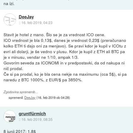
na izi.
DeeJay
::
16. feb 2019, 04:23
Stavit je hotel z mano. Šlo se je za vrednost ICO cene.
ICO vrednost je bla 0,13$, danes je vrednost 0,23$ (preračunano
kolko ETH ti dajo oni za menjavo). Se pravi kdor je kupil v ICOtu z
evri ali dolarji, je še vedno v plusu. Kdor je kupil z ETH ali BTC pa
je v minusu, vendar ne 1/10, ampak 1/3.
Govorim seveda za ICONOMI in v predpostavki, da od nakupa ni
nič prodal.
Če si pa prodal, ko je bla cena nekje na maximumu (cca 5$), si pa
naredu z BTC 1000%, z EUR/$ pa 3850%.
Zgodovina sprememb…
spremenil:
DeeJay
(
16. feb 2019 ob 04:28
)
gruntfürmich
::
16. feb 2019, 08:35
8 junij 2017: 1,8$