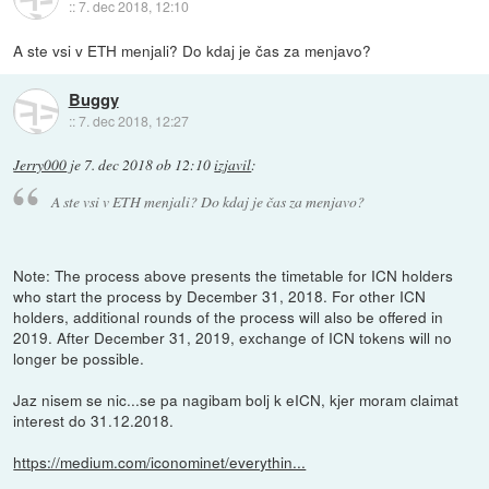
::
7. dec 2018, 12:10
A ste vsi v ETH menjali? Do kdaj je čas za menjavo?
Buggy
::
7. dec 2018, 12:27
Jerry000
je
7. dec 2018 ob 12:10
izjavil
:
A ste vsi v ETH menjali? Do kdaj je čas za menjavo?
Note: The process above presents the timetable for ICN holders
who start the process by December 31, 2018. For other ICN
holders, additional rounds of the process will also be offered in
2019. After December 31, 2019, exchange of ICN tokens will no
longer be possible.
Jaz nisem se nic...se pa nagibam bolj k eICN, kjer moram claimat
interest do 31.12.2018.
https://medium.com/iconominet/everythin...