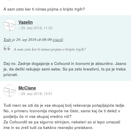
A sam zato ker ti nimas pojma o kripto trgih?
Vazelin
::
29. sep 2018, 11:20
Tody
je
29. sep 2018 ob 08:09
izjavil
:
A sam zato ker ti nimas pojma o kripto trgih?
Daj no. Zadnje dogajanje s Cofound in Iconomi je absurdno. Jasno
je, da dečki rešujejo sami sebe. So pa zelo kreativni, to pa je treba
priznati.
McClane
::
29. sep 2018, 13:51
Tudi meni se zdi da je vse skupaj bolj reševanje potapljajoče ladje.
No, v primeru Iconomija mogoče ne čisto, samo kaj če ti delež v
podjetju če ni vse skupaj vredno nič?
Za Cofoundit se pa sigurno strinjam, nekateri so si lepo umazali
ime in so zreli tudi za kakšno resnejšo preiskavo.