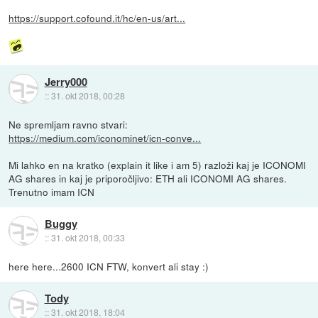
https://support.cofound.it/hc/en-us/art...
Jerry000
::
31. okt 2018, 00:28
Ne spremljam ravno stvari:
https://medium.com/iconominet/icn-conve...
Mi lahko en na kratko (explain it like i am 5) razloži kaj je ICONOMI
AG shares in kaj je priporočljivo: ETH ali ICONOMI AG shares.
Trenutno imam ICN
Buggy
::
31. okt 2018, 00:33
here here...2600 ICN FTW, konvert ali stay :)
Tody
::
31. okt 2018, 18:04