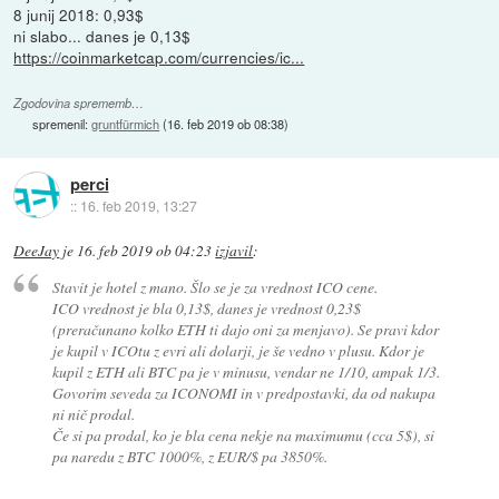
8 junij 2018: 0,93$
ni slabo... danes je 0,13$
https://coinmarketcap.com/currencies/ic...
Zgodovina sprememb…
spremenil:
gruntfürmich
(
16. feb 2019 ob 08:38
)
perci
::
16. feb 2019, 13:27
DeeJay
je
16. feb 2019 ob 04:23
izjavil
:
Stavit je hotel z mano. Šlo se je za vrednost ICO cene.
ICO vrednost je bla 0,13$, danes je vrednost 0,23$
(preračunano kolko ETH ti dajo oni za menjavo). Se pravi kdor
je kupil v ICOtu z evri ali dolarji, je še vedno v plusu. Kdor je
kupil z ETH ali BTC pa je v minusu, vendar ne 1/10, ampak 1/3.
Govorim seveda za ICONOMI in v predpostavki, da od nakupa
ni nič prodal.
Če si pa prodal, ko je bla cena nekje na maximumu (cca 5$), si
pa naredu z BTC 1000%, z EUR/$ pa 3850%.