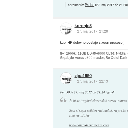
spremenilo:
Paul30
(
27. maj 2017 ob 21:29
korenje3
::
27. maj 2017, 21:28
kupi HP delovno postajo s xeon procesorji.
i9-12900k; 32GB DDR5-6000 CL36; Nvidia R
Gigabyte Aorus z690 master; Be Quiet Dar
ziga1990
::
27. maj 2017, 22:13
Paul30
je
27. maj 2017 ob 21:24
izjavil
:
Jz bi se izogibal slovenskih strani, nima
Sam si kupil soliden računalnik za preko s
znaš nemščine.
www.computeruniverse.com