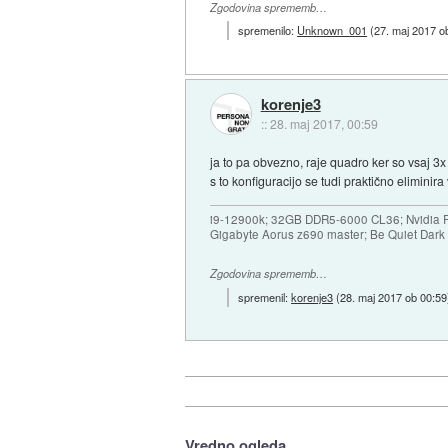
Zgodovina sprememb…
spremenilo:
Unknown_001
(
27. maj 2017 o
korenje3
::
28. maj 2017, 00:59
ja to pa obvezno, raje quadro ker so vsaj 3x h
s to konfiguracijo se tudi praktično elimini
i9-12900k; 32GB DDR5-6000 CL36; Nvidia R
Gigabyte Aorus z690 master; Be Quiet Dar
Zgodovina sprememb…
spremenil:
korenje3
(
28. maj 2017 ob 00:59
Vredno ogleda ...