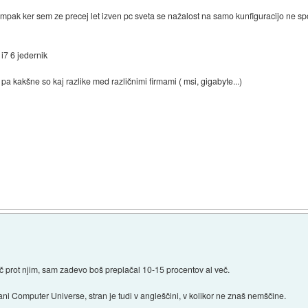
k ker sem ze precej let izven pc sveta se nažalost na samo kunfiguracijo ne spo
i7 6 jedernik
kakšne so kaj razlike med različnimi firmami ( msi, gigabyte...)
ič prot njim, sam zadevo boš preplačal 10-15 procentov al več.
ani Computer Universe, stran je tudi v angleščini, v kolikor ne znaš nemščine.