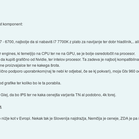
ost komponent:
- 6700, najbolje da si nabaviš i7 7700K z plato za navijanje ter dobr hladilnik,.. a
 engines, ki temeljijo na CPU ter ne na GPU, se je bolje osredotočit na procesor.
da kupiš grafično od Nvidie, ter intelov procesor. Ta zadeva je najbolj kompatibilna 
nane proizvajalce ter ne kakega šrota.
dlično podporo uporabnkom(naj te nebi kr odjebal, če se kj pokvari), moja Gtx 960
 grafike ter koliko bo le ta porabila.
 Glej, da bo IPS ter ne kaka cenejša varjanta TN al podobno, 4k torej.
qk
 nižje kot v Evropi. Nekak tak je Slovenija najdražja, Nemčija je ceneje, ZDA je pa