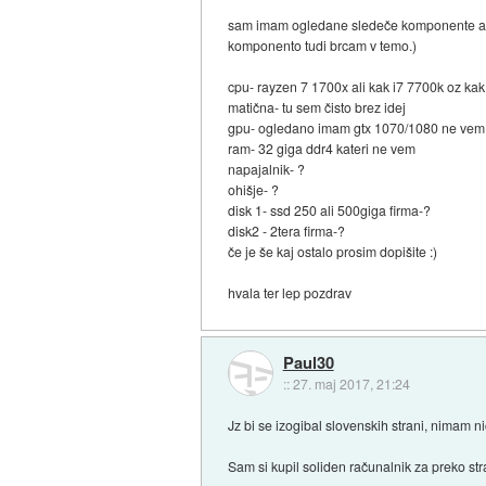
sam imam ogledane sledeče komponente ampa
komponento tudi brcam v temo.)
cpu- rayzen 7 1700x ali kak i7 7700k oz kak 
matična- tu sem čisto brez idej
gpu- ogledano imam gtx 1070/1080 ne vem pa 
ram- 32 giga ddr4 kateri ne vem
napajalnik- ?
ohišje- ?
disk 1- ssd 250 ali 500giga firma-?
disk2 - 2tera firma-?
če je še kaj ostalo prosim dopišite :)
hvala ter lep pozdrav
Paul30
::
27. maj 2017, 21:24
Jz bi se izogibal slovenskih strani, nimam n
Sam si kupil soliden računalnik za preko str