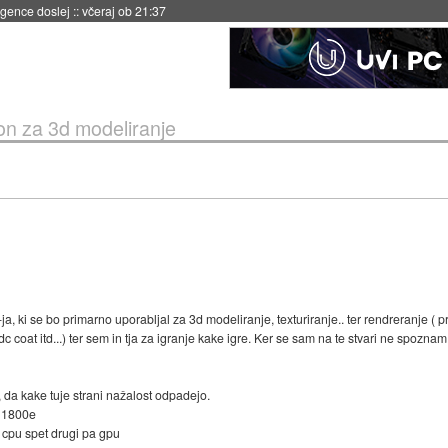
 umetne inteligence
::
včeraj ob 21:23
on za 3d modeliranje
 ki se bo primarno uporabljal za 3d modeliranje, texturiranje.. ter rendreranje ( p
 coat itd...) ter sem in tja za igranje kake igre. Ker se sam na te stvari ne spoznam
 da kake tuje strani nažalost odpadejo.
x 1800e
 cpu spet drugi pa gpu