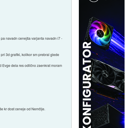
li pa navadn cenejša varjanta navadn i7 -
pri 3d grafiki, kolikor sm prebral glede
 od Evge dela res odlično zaenkrat moram
 še kr dost ceneje od Nemčije.