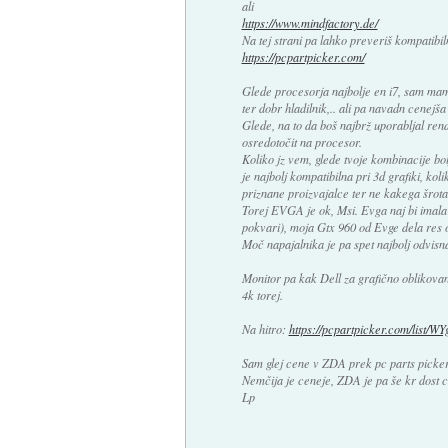
ali
https://www.mindfactory.de/
Na tej strani pa lahko preveriš kompatibi
https://pcpartpicker.com/
Glede procesorja najbolje en i7, sam mam i
ter dobr hladilnik,.. ali pa navadn cenej
Glede, na to da boš najbrž uporabljal ren
osredotočit na procesor.
Koliko jz vem, glede tvoje kombinacije bol
je najbolj kompatibilna pri 3d grafiki, kol
priznane proizvajalce ter ne kakega šrota
Torej EVGA je ok, Msi. Evga naj bi imala
pokvari), moja Gtx 960 od Evge dela res 
Moč napajalnika je pa spet najbolj odvisna 
Monitor pa kak Dell za grafično oblikovan
4k torej.
Na hitro:
https://pcpartpicker.com/list/W
Sam glej cene v ZDA prek pc parts picker 
Nemčija je ceneje, ZDA je pa še kr dost 
Lp