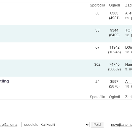
Sporočila
Ogledi
Zadn
53
6383
Ali
(4921)
29. 
38
9344
TO
(8402)
18. 
67
11942
D3
(10245)
10. 
302
74740
Han
(56659)
3. a
tling
24
3597
Ahi
(2870)
18. 
Sporočila
Ogledi
Zadn
arejša tema
oddelek:
novejša tem