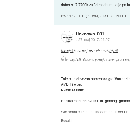
dober si i7 7700k za 3d modeliranje je pa tu
Ryzen 1700, 16gb RAM, GTX1070, NH-D15, 
Unknown_001
::
27. maj 2017, 23:07
korenje3
je
27. maj 2017 ob 21:28
izjavil
:
kupi HP delovno postajo s xeon procesorj
Tole plus obvezno namenska grafična karti
AMD Fire pro
Nvidia Quadro
Razlika med "delovnimi" in "gaming" grafami j
Wie nennt man einen Moderator mit der Hälf
Begabt