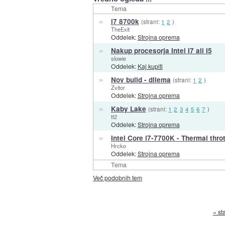
Tema
»
i7 8700k
(strani:
1
2
)
TheExit
Oddelek:
Strojna oprema
»
Nakup procesorja Intel I7 ali I5
slowie
Oddelek:
Kaj kupiti
»
Nov build - dilema
(strani:
1
2
)
Zvitor
Oddelek:
Strojna oprema
»
Kaby Lake
(strani:
1
2
3
4
5
6
7
)
tt2
Oddelek:
Strojna oprema
»
Intel Core i7-7700K - Thermal throt
Hrcko
Oddelek:
Strojna oprema
Tema
Več podobnih tem
« st