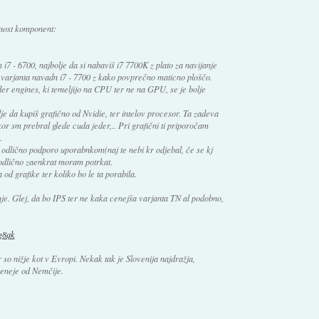
lnost komponent:
7 - 6700, najbolje da si nabaviš i7 7700K z plato za navijanje
ša varjanta navadn i7 - 7700 z kako povprečno maticno ploščo.
der engines, ki temeljijo na CPU ter ne na GPU, se je bolje
je da kupiš grafično od Nvidie, ter intelov procesor. Ta zadeva
ikor sm prebral glede cuda jeder,.. Pri grafični ti priporočam
.
 odlično podporo uporabnkom(naj te nebi kr odjebal, če se kj
odlično zaenkrat moram potrkat.
od grafike ter koliko bo le ta porabila.
je. Glej, da bo IPS ter ne kaka cenejša varjanta TN al podobno,
Yg8qk
so nižje kot v Evropi. Nekak tak je Slovenija najdražja,
ceneje od Nemčije.