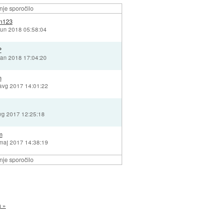
je sporočilo
en123
jun 2018 05:58:04
P
jan 2018 17:04:20
m
avg 2017 14:01:22
vg 2017 12:25:18
m
maj 2017 14:38:19
je sporočilo
a »