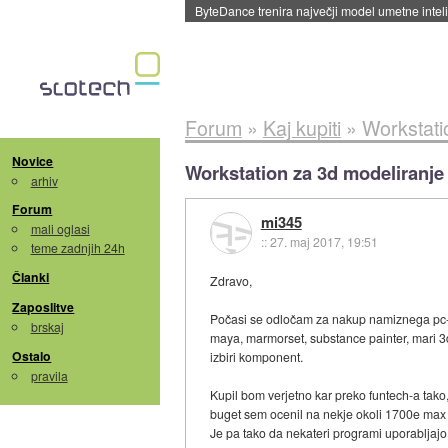
Spletne strani začele streči oglase za agente
Forum
»
Kaj kupiti
»
Workstati
Novice
Workstation za 3d modeliranje
arhiv
Forum
mi345
mali oglasi
::
27. maj 2017, 19:51
teme zadnjih 24h
Članki
Zdravo,
Zaposlitve
Počasi se odločam za nakup namiznega pc-ja,
brskaj
maya, marmorset, substance painter, mari 3dc
Ostalo
izbiri komponent.
pravila
Kupil bom verjetno kar preko funtech-a tako,
buget sem ocenil na nekje okoli 1700e ma
Je pa tako da nekateri programi uporabljajo