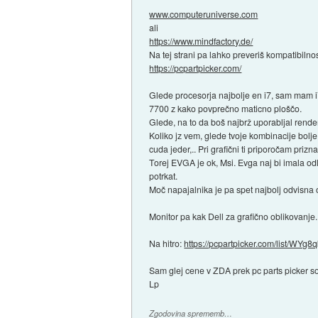
www.computeruniverse.com
ali
https://www.mindfactory.de/
Na tej strani pa lahko preveriš kompatibiln
https://pcpartpicker.com/
Glede procesorja najbolje en i7, sam mam i7 
7700 z kako povprečno maticno ploščo.
Glede, na to da boš najbrž uporabljal render
Koliko jz vem, glede tvoje kombinacije bolje 
cuda jeder,.. Pri grafični ti priporočam priz
Torej EVGA je ok, Msi. Evga naj bi imala o
potrkat.
Moč napajalnika je pa spet najbolj odvisna od
Monitor pa kak Dell za grafično oblikovanje.
Na hitro:
https://pcpartpicker.com/list/WYg8
Sam glej cene v ZDA prek pc parts picker so
Lp
Zgodovina sprememb…