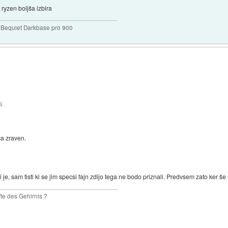
 ryzen boljša izbira
Bequiet Darkbase pro 900
i.
ca zraven.
e, sam tisti ki se jim specsi fajn zdijo tega ne bodo priznali. Predvsem zato ker še 
te des Gehirnis ?