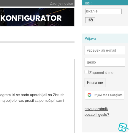
Išči:
Zadnje novice
Prijava
Zapomni si me
rogrami ki se bodo uporabljali so Zbrush,
 najbolje bi vas prosil za pomoč pri sami
nov uporabnik
pozabili geslo?