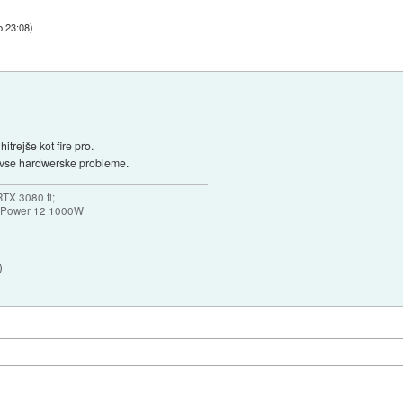
b 23:08
)
itrejše kot fire pro.
ra vse hardwerske probleme.
TX 3080 ti;
k Power 12 1000W
)