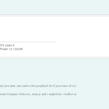
)
TX 3080 ti;
k Power 12 1000W
m nič prot njim, sam zadevo boš preplačal 10-15 procentov al več.
trani Computer Universe, stran je tudi v angleščini, v kolikor ne