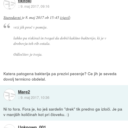
tikitoki
::
9. maj 2017, 09:16
Starodavni
je
8. maj 2017 ob 15:45
izjavil
:
vrzi jih proč v pomije.
lahko pa riskiraš in tvegaš da dobiš kakšno bakterijo, ki je v
drobovju teh rib ostala.
Odločitev je tvoja.
Katera patogena bakterija pa prezivi pecenje? Ce jih je seveda
dovolj termicno obdelal.
Mare2
::
9. maj 2017, 10:36
Ni to fora. Fora je, ko ješ sardelin "drek" tik predno ga izloči. Je pa
v manjših količinah kot pri človeku. :)
Unknown_001