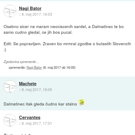
Nagi Bator
::
8. maj 2017, 16:03
Osebno sicer ne maram neociscenih sardel, a Dalmatinec te bo
samo cudno gledal, ce jih bos pucal.
Edit: Se popravljam. Zraven bo mrmral zgodbe o butastih Slovencih
;)
Zgodovina sprememb…
spremenilo:
Nagi Bator
(
8. maj 2017 ob 16:05
)
Machete
::
8. maj 2017, 16:05
Dalmatinec itak gleda čudno kar stalno
Cervantes
::
8. maj 2017, 17:01