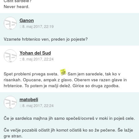
Čistit sardele?
Never heard.
Ganon
::
8. maj 2017, 22:19
Vzamete hrbtenico ven, preden jo pojeste?
Yohan del Sud
::
8. maj 2017, 22:24
Spet problemi prvega sveta.
Sam jem saredele, tak ko v
risankah. Opucane, ampak z glavo. Oberem vse razen glave in
hrbtenice. To potem je mačji delež. Girice so druga zgodba.
matobeli
::
8. maj 2017, 22:24
Če je sardelca majhna jih samo spečeš/ocvreš v moki in poješ cele.
Če večje pozabiš očistit jih komot očistiš ko so že pečene. Še lažje
gre stran.