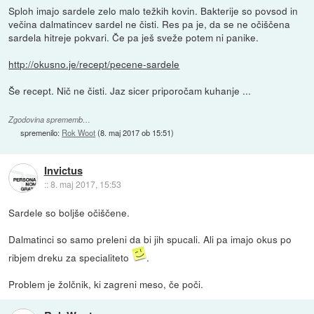
Sploh imajo sardele zelo malo težkih kovin. Bakterije so povsod in
večina dalmatincev sardel ne čisti. Res pa je, da se ne očiščena
sardela hitreje pokvari. Če pa ješ sveže potem ni panike.
http://okusno.je/recept/pecene-sardele
Še recept. Nič ne čisti. Jaz sicer priporočam kuhanje ...
Zgodovina sprememb…
spremenilo:
Rok Woot
(
8. maj 2017 ob 15:51
)
Invictus
::
8. maj 2017, 15:53
Sardele so boljše očiščene.
Dalmatinci so samo preleni da bi jih spucali. Ali pa imajo okus po
ribjem dreku za specialiteto
.
Problem je žolčnik, ki zagreni meso, če poči.