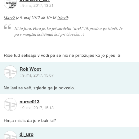
::
9. maj 2017, 13:21
Mare2
je
9. maj 2017 ob 10:36
izjavil
:
Ni to fora. Fora je, ko ješ sardelin "drek" tik predno ga izloči. Je
pa v manjših količinah kot pri človeku. :)
Ribe tud seksajo v vodi pa se nič ne pritožuješ ko jo piješ :S
Rok Woot
::
9. maj 2017, 15:07
Ne javi se več, zgleda ga je odvzelo.
nurse013
::
9. maj 2017, 15:13
Hm,a mislis da je v bolnici?
dj_uro