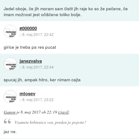
Jedel oboje, če jih moram sam čistit jih raje ko so že pečene, če
imam možnost jest očiščene toliko bolje.
#000000
::
8. maj 2017, 22:42
girice je treba pa res pucat
janezvalva
::
8. maj 2017, 22:44
spucaj jih, ampak hitro, ker nimam cajta
mtosev
::
8. maj 2017, 23:22
Ganon
je
8. maj 2017 ob 22:19
izjavil
:
Vzamete hrbtenico ven, preden jo pojeste?
jaz ne.