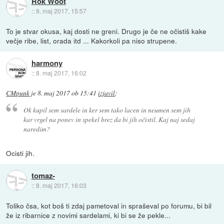
Rok Woot
::
8. maj 2017, 15:57
To je stvar okusa, kaj dosti ne greni. Drugo je če ne očistiš kake
večje ribe, list, orada itd ... Kakorkoli pa niso strupene.
harmony
::
8. maj 2017, 16:02
CMpunk
je
8. maj 2017 ob 15:41
izjavil
:
Ok kupil sem sardele in ker sem tako lacen in neumen sem jih
kar vrgel na ponev in spekel brez da bi jih očistil. Kaj naj sedaj
naredim?
Ocisti jih.
tomaz-
::
8. maj 2017, 16:03
Toliko čsa, kot boš ti zdaj pametoval in spraševal po forumu, bi bil
že iz ribarnice z novimi sardelami, ki bi se že pekle...