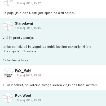
::
8. maj 2017, 15:42
Ja pojej jih a ne? Dosti ljudi sploh ne čisti sardel.
Starodavni
::
8. maj 2017, 15:45
vrzi jih proč v pomije.
lahko pa riskiraš in tvegaš da dobiš kakšno bakterijo, ki je v
drobovju teh rib ostala.
Odločitev je tvoja.
PaX_MaN
::
8. maj 2017, 15:46
Fukn v sekret, od količine živega srebra v njih boš fasal avtizem.
Rok Woot
::
8. maj 2017, 15:49