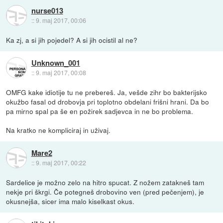
nurse013
::
9. maj 2017, 00:06
Ka zj, a si jih pojedel? A si jih ocistil al ne?
Unknown_001
::
9. maj 2017, 00:08
OMFG kake idiotije tu ne prebereš. Ja, vešde zihr bo bakterijsko
okužbo fasal od drobovja pri toplotno obdelani frišni hrani. Da bo
pa mirno spal pa še en požirek sadjevca in ne bo problema.
Na kratko ne kompliciraj in uživaj.
Mare2
::
9. maj 2017, 00:22
Sardelice je možno zelo na hitro spucat. Z nožem zatakneš tam
nekje pri škrgi. Če potegneš drobovino ven (pred pečenjem), je
okusnejša, sicer ima malo kiselkast okus.