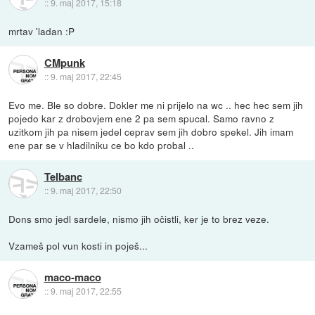
::
9. maj 2017, 15:18
mrtav 'ladan :P
CMpunk
::
9. maj 2017, 22:45
Evo me. Ble so dobre. Dokler me ni prijelo na wc .. hec hec sem jih
pojedo kar z drobovjem ene 2 pa sem spucal. Samo ravno z
uzitkom jih pa nisem jedel ceprav sem jih dobro spekel. Jih imam
ene par se v hladilniku ce bo kdo probal ..
Telbanc
::
9. maj 2017, 22:50
Dons smo jedl sardele, nismo jih očistli, ker je to brez veze.
Vzameš pol vun kosti in poješ...
maco-maco
::
9. maj 2017, 22:55