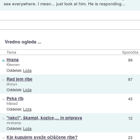
see everywhere. I mean... just look at him. He is responding...
Vredno ogleda ...
Tema
Sporočila
»
Hrana
99
Kleemen
Oddelek:
Loža
»
Rad jem ribe
97
dronyx
Oddelek:
Loža
»
Peka rib
43
lolipop2
Oddelek:
Loža
»
"rakci", škampi, kozice,... in priprava
12
mrskamp
Oddelek:
Loža
»
Kje kupujete sveže očiščene ribe?
23