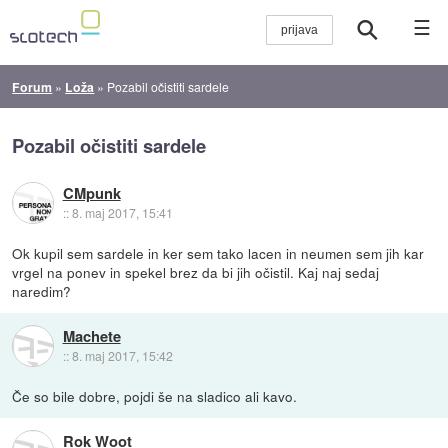
☰
Forum
»
Loža
»
Pozabil očistiti sardele
Pozabil očistiti sardele
CMpunk
::
8. maj 2017, 15:41
Ok kupil sem sardele in ker sem tako lacen in neumen sem jih kar
vrgel na ponev in spekel brez da bi jih očistil. Kaj naj sedaj
naredim?
Machete
::
8. maj 2017, 15:42
Če so bile dobre, pojdi še na sladico ali kavo.
Rok Woot