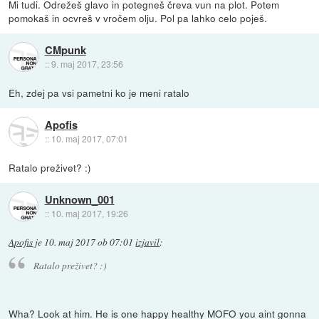
Mi tudi. Odrežeš glavo in potegneš čreva vun na plot. Potem
pomokaš in ocvreš v vročem olju. Pol pa lahko celo poješ.
CMpunk
::
9. maj 2017, 23:56
Eh, zdej pa vsi pametni ko je meni ratalo
Apofis
::
10. maj 2017, 07:01
Ratalo preživet? :)
Unknown_001
::
10. maj 2017, 19:26
Apofis
je
10. maj 2017 ob 07:01
izjavil
:
Ratalo preživet? :)
Wha? Look at him. He is one happy healthy MOFO you aint gonna