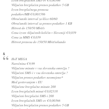
Izven brezplačnih SMS-ov € 0,00366
Vključen brezplačen prenos podatkov 5 GB
Izven brezplačnega prenosa
podatkov/MB € 0,001586
Obračunski interval za klice 60/60
Obračunski interval za prenos podatkov 1 KB
Hitrost do 150/50 Mbit/s
Cena izven vključenih količin v Sloveniji € 0,039
Cena za MMS € 0,039
Hitrost prenosa do 150/50 Mbit/sekundo
&
HoT MEGA
Naročnina € 9,99
Vključene minute v vsa slovenska omrežja ?
Vključeni SMS-i v vsa slovenska omrežja ?
Vključen prenos podatkov neomejeno*
Med gostovanjem v EU
Vključene brezplačne minute 200
Izven brezplačnih minut € 0,02318
Vključeni brezplačni SMS-i 200
Izven brezplačnih SMS-ov € 0,00366
Vključen brezplačen prenos podatkov 5 GB