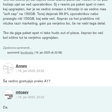
hočejo ujet se več uporabnikov. Sj v resnic pa paket spet ni nwm
kaj upgrejdan, ker je se vedno omejen s hitrostjo in se vedno mas
"soft cap" na 150GB. Torej dejansk 99.9% uporabnikov nebo
preseglo niti 150GB, kaj sele več. Seprav za hot praktično nič
vlozka razn marketing, gain pa verjetno bo, če ne nebi tega delal.
Tko da giga paket spet ni tako hudo out of place, čeprav bo več
kot očitno tut ta verjetno upgrejdan.
Zgodovina sprememb…
spremenil:
iloveboobz
(
16. jan 2025 ob 22:58
)
Anney
::
16. jan 2025, 23:32
Še vedno gostujejo preko A1?
mtosev
::
16. jan 2025, 23:32
Da.