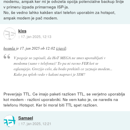
modemu, ampak ker mi je odvzeta opcija potencialne backup linije
v primeru izpada primarnega ISP-ja.
No, še vedno lahko kakšen stari telefon uporabim za hotspot,
ampak modem je pač modem.
kixs
::
17. jan 2025, 12:13
bosmla
je
17. jan 2025 ob 12:02
izjavil
:
V pogoje so zapisali, da HoT MEGA ne smes uporabljati v
modemu (sano v telefonu)! To pa ni ravno FER kot se
oglasujejo. Grozijo celo, da bodo prekinli ce zaznajo modem...
Kako pa sploh vedo v kaksni napravi je SIM?
Preverjajo TTL. Ce imajo paketi razlicen TTL, se verjetno uporablja
kot modem - razlicni uporabniki. Ne vem kako je, ce naredis na
telefonu Hotspot. Ker bi moral biti TTL spet razlicen.
Samael
::
17. jan 2025, 12:21