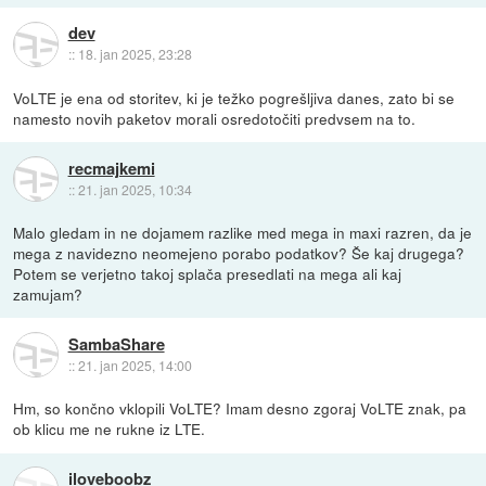
dev
::
18. jan 2025, 23:28
VoLTE je ena od storitev, ki je težko pogrešljiva danes, zato bi se
namesto novih paketov morali osredotočiti predvsem na to.
recmajkemi
::
21. jan 2025, 10:34
Malo gledam in ne dojamem razlike med mega in maxi razren, da je
mega z navidezno neomejeno porabo podatkov? Še kaj drugega?
Potem se verjetno takoj splača presedlati na mega ali kaj
zamujam?
SambaShare
::
21. jan 2025, 14:00
Hm, so končno vklopili VoLTE? Imam desno zgoraj VoLTE znak, pa
ob klicu me ne rukne iz LTE.
iloveboobz