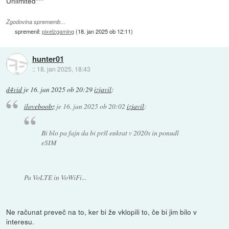
Unlimited***
Zgodovina sprememb…
spremenil:
pixelzgaming
(
18. jan 2025 ob 12:11
)
hunter01
::
18. jan 2025, 18:43
d4vid
je
16. jan 2025 ob 20:29
izjavil
:
iloveboobz
je
16. jan 2025 ob 20:02
izjavil
:
Bi blo pa fajn da bi pršl enkrat v 2020s in ponudl
eSIM
Pa VoLTE in VoWiFi...
Ne računat preveč na to, ker bi že vklopili to, če bi jim bilo v
interesu.