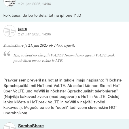
::
21. jan 2025, 14:04
kolk časa, da bo to delal tut na iphone ? :D
jarre
::
21. jan 2025, 14:06
SambaShare
je
21. jan 2025 ob 14:00
izjavil
:
Hm, so končno vklopili VoLTE? Imam desno zgoraj VoLTE znak,
pa ob klicu me ne rukne iz LTE.
Pravkar sem preveril na hot.at in takole imajo napisano: "Höchste
Sprachqualität mit HoT und VoLTE. Ab sofort können Sie mit HoT
über VoLTE und VoWifi in höchster Sprachqualität telefonieren"
(Najvišja kakovost zvoka (med pogovori) s HoT in VoLTE. Odslej
lahko kličete s HoT prek VoLTE in VoWifi v najvišji zvočni
kakovosti). Mogoče pa so to "odprli" tudi vsem slovenskim HOT
uporabnikom.
SambaShare