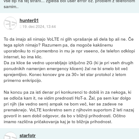
vse bp na tej strani... zgleda bol user error oz. problem z telefonom
samim..
hunter01
::
19. dec 2024, 13:44
To da imajo ali nimajo VoLTE ni glih vprašanje ali dela bp ali ne. Če
tega sploh nimajo? Razumem pa, da mogoče kakšnemu
uporabniku to ni pomembno in mu je npr vseeno, če telefon odklopi
internet, ko ima klic.
Da za klice še vedno uporabljajo izključno 2G (ki je pri vseh drugih
ponudnikih namenjen emergency klicem) žal ne bi smelo bit več
sprejemljivo. Konec koncev gre za 30+ let star protokol z letom
primerno enkripcijo.
Na koncu pa za isti denar pri konkurenci to dobiš in za nekoga, ki
se odloča kam it, ne vidim prednosti HoT-a. Žal, pa sem kar dolgo
pri njih (še vedno sem) ampak ne bom več, ker se zadeve ne
premaknejo. VoLTE konkretno sem z njihovim suportom 2 leti nazaj
govoril in sem dobil odgovor, da bo v bližnji prihodnosti. Očitno
imamo različna pričakovanja kaj je to bližnja prihodnost.
starfotr