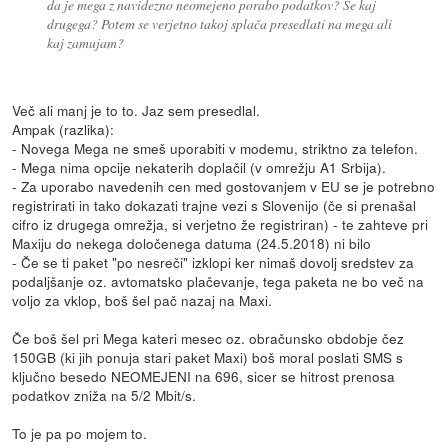
da je mega z navidezno neomejeno porabo podatkov? Še kaj
drugega? Potem se verjetno takoj splača presedlati na mega ali
kaj zamujam?
Več ali manj je to to. Jaz sem presedlal.
Ampak (razlika):
- Novega Mega ne smeš uporabiti v modemu, striktno za telefon.
- Mega nima opcije nekaterih doplačil (v omrežju A1 Srbija).
- Za uporabo navedenih cen med gostovanjem v EU se je potrebno
registrirati in tako dokazati trajne vezi s Slovenijo (če si prenašal
cifro iz drugega omrežja, si verjetno že registriran) - te zahteve pri
Maxiju do nekega določenega datuma (24.5.2018) ni bilo
- Če se ti paket "po nesreči" izklopi ker nimaš dovolj sredstev za
podaljšanje oz. avtomatsko plačevanje, tega paketa ne bo več na
voljo za vklop, boš šel pač nazaj na Maxi.
Če boš šel pri Mega kateri mesec oz. obračunsko obdobje čez
150GB (ki jih ponuja stari paket Maxi) boš moral poslati SMS s
ključno besedo NEOMEJENI na 696, sicer se hitrost prenosa
podatkov zniža na 5/2 Mbit/s.
To je pa po mojem to.