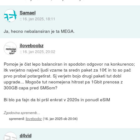
Samael
::
16. jan 2025, 18:11
Ja, hecno nebalansiran je ta MEGA.
iloveboobz
::
16. jan 2025, 20:02
Pomoje je čist lepo balanciran in spodobn odgovor na konkurenco;
itk verjetno največ ljudi vzame ta sredn paket za 10€ in to so pač
prvo probal potargetirat. Sj verjetn bojo drugi paketi tut dobl
upgrade... Mogoče tut neomejena hitrost pa 1Gbit prenosa z
300GB capa pred SMSom?
Bi blo pa fajn da bi pršl enkrat v 2020s in ponudl eSIM
Zgodovina sprememb…
spremenil:
iloveboobz
(
16. jan 2025 ob 20:04
)
d4vid