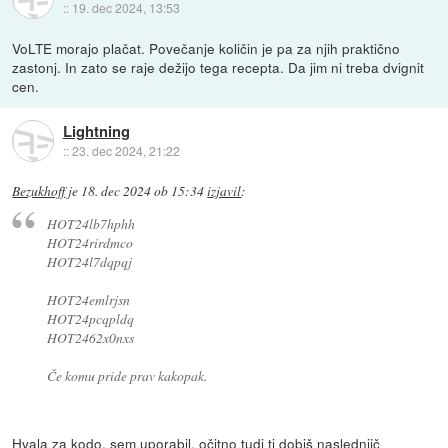
::
19. dec 2024, 13:53
VoLTE morajo plačat. Povečanje količin je pa za njih praktično
zastonj. In zato se raje dežijo tega recepta. Da jim ni treba dvignit
cen.
Lightning
::
23. dec 2024, 21:22
Bezukhoff
je
18. dec 2024 ob 15:34
izjavil
:
HOT24lb7hphh
HOT24rirdmco
HOT24l7dqpqj
HOT24emlrjsn
HOT24pcqpldq
HOT2462x0nxs
Če komu pride prav kakopak.
Hvala za kodo, sem uporabil, očitno tudi ti dobiš naslednjič