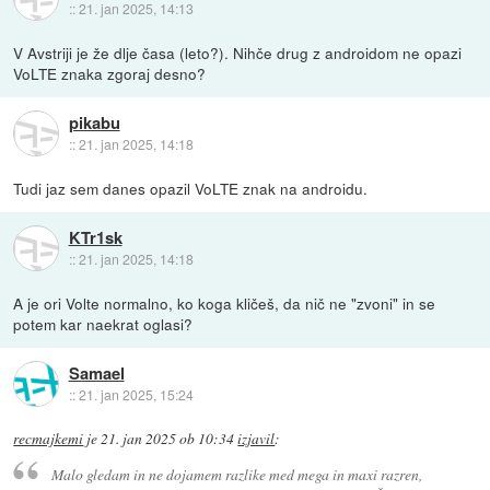
::
21. jan 2025, 14:13
V Avstriji je že dlje časa (leto?). Nihče drug z androidom ne opazi
VoLTE znaka zgoraj desno?
pikabu
::
21. jan 2025, 14:18
Tudi jaz sem danes opazil VoLTE znak na androidu.
KTr1sk
::
21. jan 2025, 14:18
A je ori Volte normalno, ko koga kličeš, da nič ne "zvoni" in se
potem kar naekrat oglasi?
Samael
::
21. jan 2025, 15:24
recmajkemi
je
21. jan 2025 ob 10:34
izjavil
:
Malo gledam in ne dojamem razlike med mega in maxi razren,