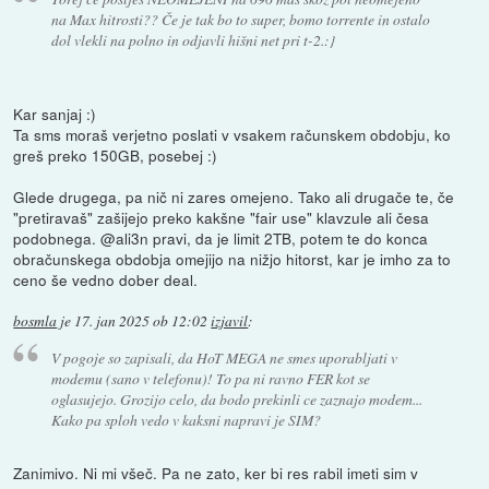
na Max hitrosti?? Če je tak bo to super, bomo torrente in ostalo
dol vlekli na polno in odjavli hišni net pri t-2.:}
Kar sanjaj :)
Ta sms moraš verjetno poslati v vsakem računskem obdobju, ko
greš preko 150GB, posebej :)
Glede drugega, pa nič ni zares omejeno. Tako ali drugače te, če
"pretiravaš" zašijejo preko kakšne "fair use" klavzule ali česa
podobnega. @ali3n pravi, da je limit 2TB, potem te do konca
obračunskega obdobja omejijo na nižjo hitorst, kar je imho za to
ceno še vedno dober deal.
bosmla
je
17. jan 2025 ob 12:02
izjavil
:
V pogoje so zapisali, da HoT MEGA ne smes uporabljati v
modemu (sano v telefonu)! To pa ni ravno FER kot se
oglasujejo. Grozijo celo, da bodo prekinli ce zaznajo modem...
Kako pa sploh vedo v kaksni napravi je SIM?
Zanimivo. Ni mi všeč. Pa ne zato, ker bi res rabil imeti sim v