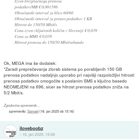
Izven brezplačnega prenosa
podatkov/MB € 0,001586
Obračunski interval za klice 60/60
Obračunski interval za prenos podatkov 1 KB
Hitrost do 150/50 Mbit/s
Cena izven vključenih količin v Sloveniji € 0,039
Cena za MMS € 0,039
Hitrost prenosa do 150/50 Mbit/sekundo
Ok, MEGA ima še dodatek:
*Zaradi preprečevanja zlorab sistema po porabljenih 150 GB
prenosa podatkov nadaljnjo uporabo pri najvišji razpoložljivi hitrosti
prenosa podatkov omogočite s poslanim SMS s ključno besedo
NEOMEJENI na 696; sicer se hitrost prenosa podatkov zniža na
5/2 Mbit/s.
Zgodovina sprememb…
spremenilo:
Samael
(
16. jan 2025 ob 15:16
)
iloveboobz
::
16. jan 2025, 15:59