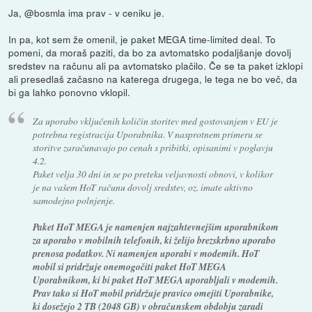
Ja, @bosmla ima prav - v ceniku je.
In pa, kot sem že omenil, je paket MEGA time-limited deal. To
pomeni, da moraš paziti, da bo za avtomatsko podaljšanje dovolj
sredstev na računu ali pa avtomatsko plačilo. Če se ta paket izklopi
ali presedlaš začasno na katerega drugega, le tega ne bo več, da
bi ga lahko ponovno vklopil.
Za uporabo vključenih količin storitev med gostovanjem v EU je
potrebna registracija Uporabnika. V nasprotnem primeru se
storitve zaračunavajo po cenah s pribitki, opisanimi v poglavju
4.2.
Paket velja 30 dni in se po preteku veljavnosti obnovi, v kolikor
je na vašem HoT računu dovolj sredstev, oz. imate aktivno
samodejno polnjenje.
Paket HoT MEGA je namenjen najzahtevnejšim uporabnikom
za uporabo v mobilnih telefonih, ki želijo brezskrbno uporabo
prenosa podatkov. Ni namenjen uporabi v modemih. HoT
mobil si pridržuje onemogočiti paket HoT MEGA
Uporabnikom, ki bi paket HoT MEGA uporabljali v modemih.
Prav tako si HoT mobil pridržuje pravico omejiti Uporabnike,
ki dosežejo 2 TB (2048 GB) v obračunskem obdobju zaradi