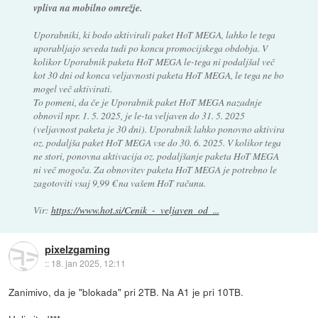
vpliva na mobilno omrežje.
Uporabniki, ki bodo aktivirali paket HoT MEGA, lahko le tega
uporabljajo seveda tudi po koncu promocijskega obdobja. V
kolikor Uporabnik paketa HoT MEGA le-tega ni podaljšal več
kot 30 dni od konca veljavnosti paketa HoT MEGA, le tega ne bo
mogel več aktivirati.
To pomeni, da če je Uporabnik paket HoT MEGA nazadnje
obnovil npr. 1. 5. 2025, je le-ta veljaven do 31. 5. 2025
(veljavnost paketa je 30 dni). Uporabnik lahko ponovno aktivira
oz. podaljša paket HoT MEGA vse do 30. 6. 2025. V kolikor tega
ne stori, ponovna aktivacija oz. podaljšanje paketa HoT MEGA
ni več mogoča. Za obnovitev paketa HoT MEGA je potrebno le
zagotoviti vsaj 9,99 € na vašem HoT računu.
Vir:
https://www.hot.si/Cenik_-_veljaven_od_...
pixelzgaming
::
18. jan 2025, 12:11
Zanimivo, da je "blokada" pri 2TB. Na A1 je pri 10TB.