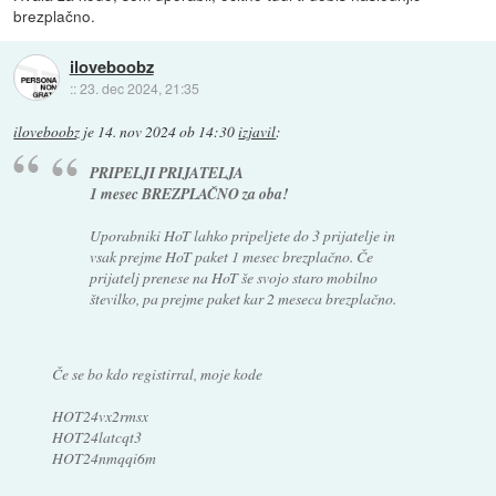
brezplačno.
iloveboobz
::
23. dec 2024, 21:35
iloveboobz
je
14. nov 2024 ob 14:30
izjavil
:
PRIPELJI PRIJATELJA
1 mesec BREZPLAČNO za oba!
Uporabniki HoT lahko pripeljete do 3 prijatelje in
vsak prejme HoT paket 1 mesec brezplačno. Če
prijatelj prenese na HoT še svojo staro mobilno
številko, pa prejme paket kar 2 meseca brezplačno.
Če se bo kdo registirral, moje kode
HOT24vx2rmsx
HOT24latcqt3
HOT24nmqqi6m