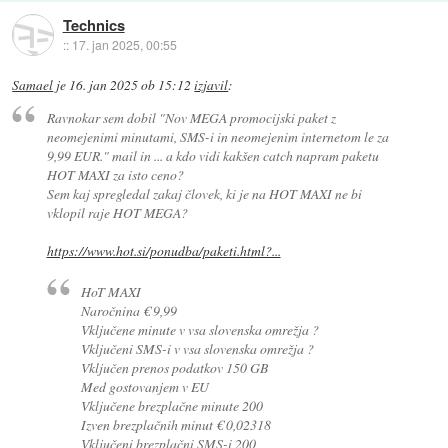
Technics
::
17. jan 2025, 00:55
Samael
je
16. jan 2025 ob 15:12
izjavil
:
Ravnokar sem dobil "Nov MEGA promocijski paket z
neomejenimi minutami, SMS-i in neomejenim internetom le za
9,99 EUR." mail in ... a kdo vidi kakšen catch napram paketu
HOT MAXI za isto ceno?
Sem kaj spregledal zakaj človek, ki je na HOT MAXI ne bi
vklopil raje HOT MEGA?
https://www.hot.si/ponudba/paketi.html?...
HoT MAXI
Naročnina € 9,99
Vključene minute v vsa slovenska omrežja ?
Vključeni SMS-i v vsa slovenska omrežja ?
Vključen prenos podatkov 150 GB
Med gostovanjem v EU
Vključene brezplačne minute 200
Izven brezplačnih minut € 0,02318
Vključeni brezplačni SMS-i 200