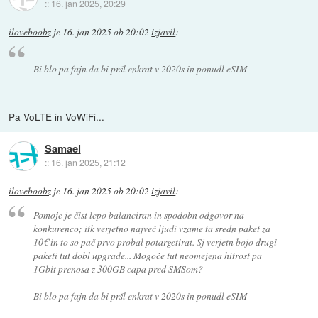
::
16. jan 2025, 20:29
iloveboobz
je
16. jan 2025 ob 20:02
izjavil
:
Bi blo pa fajn da bi pršl enkrat v 2020s in ponudl eSIM
Pa VoLTE in VoWiFi...
Samael
::
16. jan 2025, 21:12
iloveboobz
je
16. jan 2025 ob 20:02
izjavil
:
Pomoje je čist lepo balanciran in spodobn odgovor na
konkurenco; itk verjetno največ ljudi vzame ta sredn paket za
10€ in to so pač prvo probal potargetirat. Sj verjetn bojo drugi
paketi tut dobl upgrade... Mogoče tut neomejena hitrost pa
1Gbit prenosa z 300GB capa pred SMSom?
Bi blo pa fajn da bi pršl enkrat v 2020s in ponudl eSIM