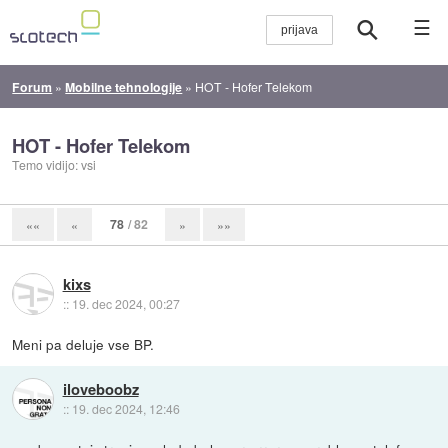
☰
Forum
»
Mobilne tehnologije
»
HOT - Hofer Telekom
HOT - Hofer Telekom
Temo vidijo: vsi
78
/ 82
««
«
»
»»
kixs
::
19. dec 2024, 00:27
Meni pa deluje vse BP.
iloveboobz
::
19. dec 2024, 12:46