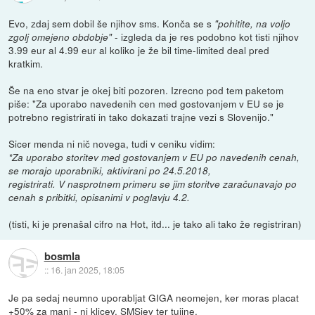
Evo, zdaj sem dobil še njihov sms. Konča se s
"pohitite, na voljo
- izgleda da je res podobno kot tisti njihov
zgolj omejeno obdobje"
3.99 eur al 4.99 eur al koliko je že bil time-limited deal pred
kratkim.
Še na eno stvar je okej biti pozoren. Izrecno pod tem paketom
piše: "Za uporabo navedenih cen med gostovanjem v EU se je
potrebno registrirati in tako dokazati trajne vezi s Slovenijo."
Sicer menda ni nič novega, tudi v ceniku vidim:
*Za uporabo storitev med gostovanjem v EU po navedenih cenah,
se morajo uporabniki, aktivirani po 24.5.2018,
registrirati. V nasprotnem primeru se jim storitve zaračunavajo po
cenah s pribitki, opisanimi v poglavju 4.2.
(tisti, ki je prenašal cifro na Hot, itd... je tako ali tako že registriran)
bosmla
::
16. jan 2025, 18:05
Je pa sedaj neumno uporabljat GIGA neomejen, ker moras placat
+50% za manj - ni klicev, SMSjev ter tujine.