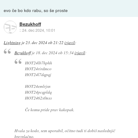
evo če bo kdo rabu, so še proste
Bezukhoff
::
24. dec 2024, 10:01
Lightning
je
23. dec 2024 ob 21:22
izjavil
:
Bezukhoff
je
18. dec 2024 ob 15:34
izjavil
:
HOT24lb7hphh
HOT24rirdmco
HOT24l7dqpqj
HOT24emlrjsn
HOT24pcqpldq
HOT2462x0nxs
Če komu pride prav kakopak.
Hvala za kodo, sem uporabil, očitno tudi ti dobiš naslednjič
brezplačno.