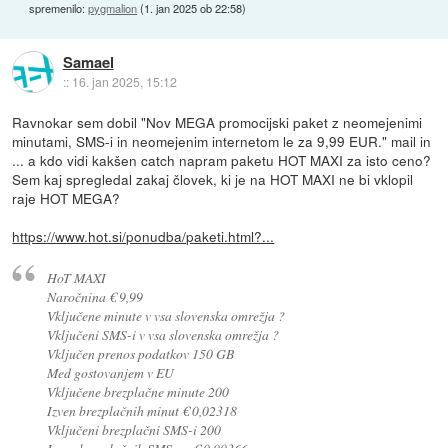
spremenilo:
pygmalion
(
1. jan 2025 ob 22:58
)
Samael
::
16. jan 2025, 15:12
Ravnokar sem dobil "Nov MEGA promocijski paket z neomejenimi
minutami, SMS-i in neomejenim internetom le za 9,99 EUR." mail in
... a kdo vidi kakšen catch napram paketu HOT MAXI za isto ceno?
Sem kaj spregledal zakaj človek, ki je na HOT MAXI ne bi vklopil
raje HOT MEGA?
https://www.hot.si/ponudba/paketi.html?...
HoT MAXI
Naročnina € 9,99
Vključene minute v vsa slovenska omrežja ?
Vključeni SMS-i v vsa slovenska omrežja ?
Vključen prenos podatkov 150 GB
Med gostovanjem v EU
Vključene brezplačne minute 200
Izven brezplačnih minut € 0,02318
Vključeni brezplačni SMS-i 200