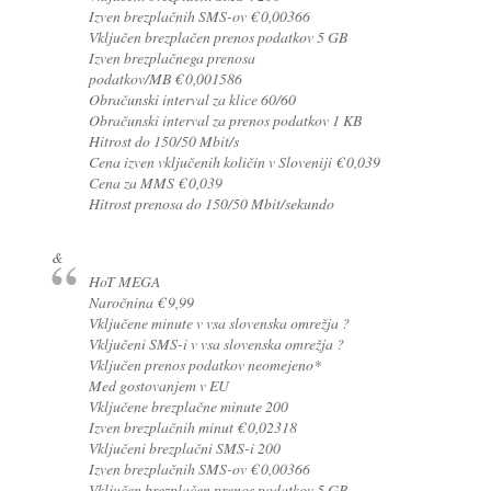
Izven brezplačnih SMS-ov € 0,00366
Vključen brezplačen prenos podatkov 5 GB
Izven brezplačnega prenosa
podatkov/MB € 0,001586
Obračunski interval za klice 60/60
Obračunski interval za prenos podatkov 1 KB
Hitrost do 150/50 Mbit/s
Cena izven vključenih količin v Sloveniji € 0,039
Cena za MMS € 0,039
Hitrost prenosa do 150/50 Mbit/sekundo
&
HoT MEGA
Naročnina € 9,99
Vključene minute v vsa slovenska omrežja ?
Vključeni SMS-i v vsa slovenska omrežja ?
Vključen prenos podatkov neomejeno*
Med gostovanjem v EU
Vključene brezplačne minute 200
Izven brezplačnih minut € 0,02318
Vključeni brezplačni SMS-i 200
Izven brezplačnih SMS-ov € 0,00366
Vključen brezplačen prenos podatkov 5 GB