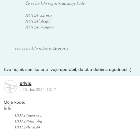
Če se bo kdo registirral, moje kode
HOT24vx2rmsx
HOT24latcqt3
HOT24nmqqi6m
evo če bo kdo rabu, so še proste
Evo hojnik sem še eno tvojo uporabil, da oba dobima ugodnost :)
d4vid
::
25. dec 2024, 13:17
Moje kode:
HOT24uaebcoz
HOT245hnjobq
HOT24loyhsf4