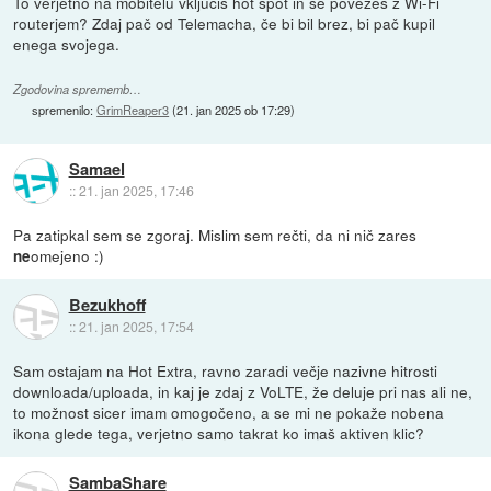
To verjetno na mobitelu vključiš hot spot in se povežeš z Wi-Fi
routerjem? Zdaj pač od Telemacha, če bi bil brez, bi pač kupil
enega svojega.
Zgodovina sprememb…
spremenilo:
GrimReaper3
(
21. jan 2025 ob 17:29
)
Samael
::
21. jan 2025, 17:46
Pa zatipkal sem se zgoraj. Mislim sem rečti, da ni nič zares
omejeno :)
ne
Bezukhoff
::
21. jan 2025, 17:54
Sam ostajam na Hot Extra, ravno zaradi večje nazivne hitrosti
downloada/uploada, in kaj je zdaj z VoLTE, že deluje pri nas ali ne,
to možnost sicer imam omogočeno, a se mi ne pokaže nobena
ikona glede tega, verjetno samo takrat ko imaš aktiven klic?
SambaShare