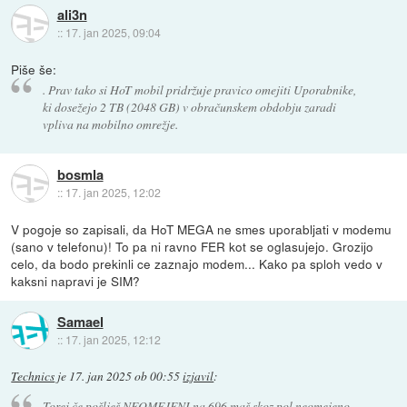
ali3n
::
17. jan 2025, 09:04
Piše še:
. Prav tako si HoT mobil pridržuje pravico omejiti Uporabnike,
ki dosežejo 2 TB (2048 GB) v obračunskem obdobju zaradi
vpliva na mobilno omrežje.
bosmla
::
17. jan 2025, 12:02
V pogoje so zapisali, da HoT MEGA ne smes uporabljati v modemu
(sano v telefonu)! To pa ni ravno FER kot se oglasujejo. Grozijo
celo, da bodo prekinli ce zaznajo modem... Kako pa sploh vedo v
kaksni napravi je SIM?
Samael
::
17. jan 2025, 12:12
Technics
je
17. jan 2025 ob 00:55
izjavil
:
Torej če pošlješ NEOMEJENI na 696 maš skoz pol neomejeno