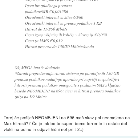
Izven brezplačnega prenosa
podatkov/MB € 0,001586
Obračunski interval za klice 60/60
Obračunski interval za prenos podatkov 1 KB
Hitrost do 150/50 Mbit/s
Cena izven vključenih količin v Sloveniji € 0,039
Cena za MMS € 0,039
Hitrost prenosa do 150/50 Mbit/sekundo
Ok, MEGA ima še dodatek:
*Zaradi preprečevanja zlorab sistema po porabljenih 150 GB
prenosa podatkov nadaljnjo uporabo pri najvišji razpoložljivi
hitrosti prenosa podatkov omogočite s poslanim SMS s ključno
besedo NEOMEJENI na 696; sicer se hitrost prenosa podatkov
zniža na 5/2 Mbit/s.
Torej če pošlješ NEOMEJENI na 696 maš skoz pol neomejeno na
Max hitrosti?? Če je tak bo to super, bomo torrente in ostalo dol
vlekli na polno in odjavli hišni net pri t-2.:}