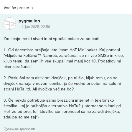
Vse še proste :)
pygmalion
::
1. jan 2025, 22:56
Zanimajo me tri stvari in bi vprašal ostale za pomoč:
1. Od decembra prejšnje leto imam HoT Mini paket. Kaj pomeni
"vključena količina"? Namreč, zaračunali so mi vse SMSe in klice,
kljub temu, da sem jih vse skupaj imel manj kot 10. Podatkov mi
niso zaračunali.
2. Poskušal sem aktivirati dvojček, pa ni šlo, kljub temu, da se
dvojček nahaja v novem ceniku, je še vedno prisoten na spletni
strani HoTa itd. Ali dvojčka več ne bo?
3. Če nekdo potrebuje samo brezžični internet in telefonsko
številko, kaj je najboljša alternativa HoTu? (Internet sem imel pri
HoT že od prej, tel. številko sem prenesel samo zaradi dvojčka,
zdaj pa so me zaj*)
Zgodovina sprememb…