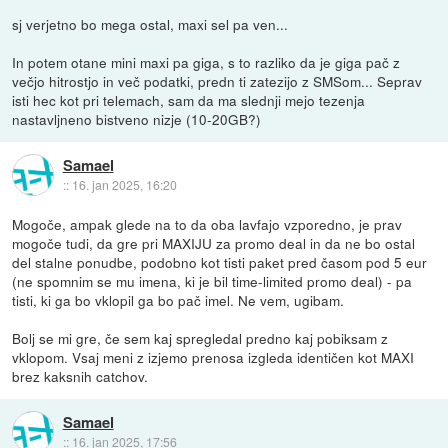
sj verjetno bo mega ostal, maxi sel pa ven...
In potem otane mini maxi pa giga, s to razliko da je giga pač z
večjo hitrostjo in več podatki, predn ti zatezijo z SMSom... Seprav
isti hec kot pri telemach, sam da ma slednji mejo tezenja
nastavljneno bistveno nizje (10-20GB?)
Samael
::
16. jan 2025, 16:20
Mogoče, ampak glede na to da oba lavfajo vzporedno, je prav
mogoče tudi, da gre pri MAXIJU za promo deal in da ne bo ostal
del stalne ponudbe, podobno kot tisti paket pred časom pod 5 eur
(ne spomnim se mu imena, ki je bil time-limited promo deal) - pa
tisti, ki ga bo vklopil ga bo pač imel. Ne vem, ugibam.
Bolj se mi gre, če sem kaj spregledal predno kaj pobiksam z
vklopom. Vsaj meni z izjemo prenosa izgleda identičen kot MAXI
brez kaksnih catchov.
Samael
::
16. jan 2025, 17:56