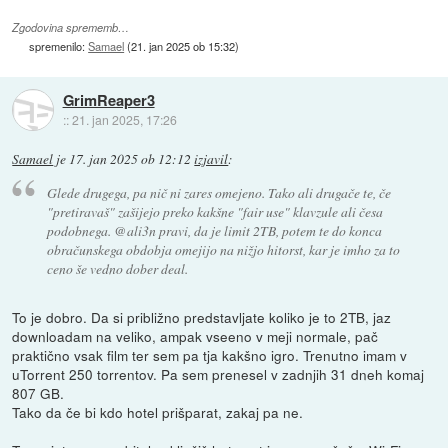
Zgodovina sprememb…
spremenilo:
Samael
(
21. jan 2025 ob 15:32
)
GrimReaper3
::
21. jan 2025, 17:26
Samael
je
17. jan 2025 ob 12:12
izjavil
:
Glede drugega, pa nič ni zares omejeno. Tako ali drugače te, če
"pretiravaš" zašijejo preko kakšne "fair use" klavzule ali česa
podobnega. @ali3n pravi, da je limit 2TB, potem te do konca
obračunskega obdobja omejijo na nižjo hitorst, kar je imho za to
ceno še vedno dober deal.
To je dobro. Da si približno predstavljate koliko je to 2TB, jaz
downloadam na veliko, ampak vseeno v meji normale, pač
praktično vsak film ter sem pa tja kakšno igro. Trenutno imam v
uTorrent 250 torrentov. Pa sem prenesel v zadnjih 31 dneh komaj
807 GB.
Tako da če bi kdo hotel prišparat, zakaj pa ne.