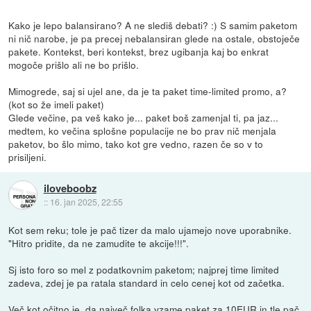
Kako je lepo balansirano? A ne slediš debati? :) S samim paketom
ni nič narobe, je pa precej nebalansiran glede na ostale, obstoječe
pakete. Kontekst, beri kontekst, brez ugibanja kaj bo enkrat
mogoče prišlo ali ne bo prišlo.
Mimogrede, saj si ujel ane, da je ta paket time-limited promo, a?
(kot so že imeli paket)
Glede večine, pa veš kako je... paket boš zamenjal ti, pa jaz...
medtem, ko večina splošne populacije ne bo prav nič menjala
paketov, bo šlo mimo, tako kot gre vedno, razen če so v to
prisiljeni.
iloveboobz
::
16. jan 2025, 22:55
Kot sem reku; tole je pač tizer da malo ujamejo nove uporabnike.
"Hitro pridite, da ne zamudite te akcije!!!".
Sj isto foro so mel z podatkovnim paketom; najprej time limited
zadeva, zdej je pa ratala standard in celo cenej kot od začetka.
Več kot očitno je, da največ folka vzame paket za 10EUR in tle pač