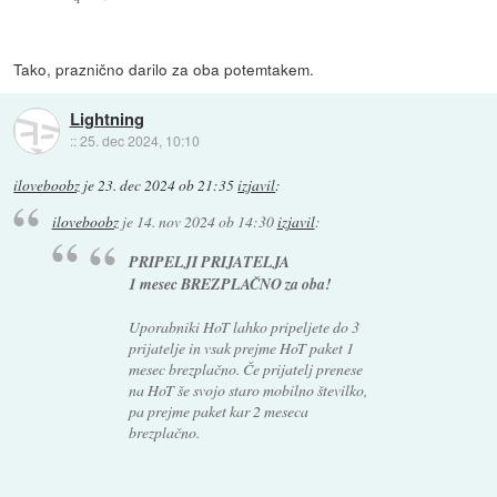
Tako, praznično darilo za oba potemtakem.
Lightning
::
25. dec 2024, 10:10
iloveboobz
je
23. dec 2024 ob 21:35
izjavil
:
iloveboobz
je
14. nov 2024 ob 14:30
izjavil
:
PRIPELJI PRIJATELJA
1 mesec BREZPLAČNO za oba!
Uporabniki HoT lahko pripeljete do 3
prijatelje in vsak prejme HoT paket 1
mesec brezplačno. Če prijatelj prenese
na HoT še svojo staro mobilno številko,
pa prejme paket kar 2 meseca
brezplačno.