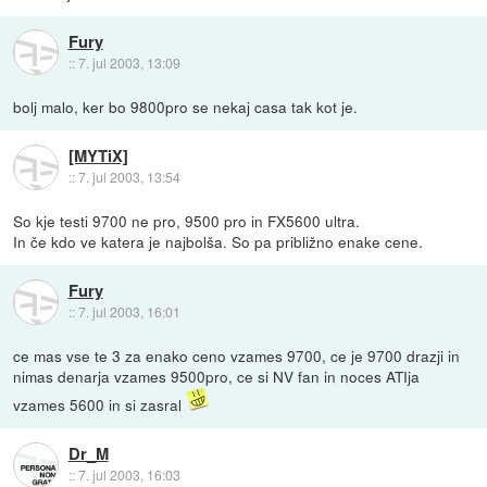
Fury
::
7. jul 2003, 13:09
bolj malo, ker bo 9800pro se nekaj casa tak kot je.
[MYTiX]
::
7. jul 2003, 13:54
So kje testi 9700 ne pro, 9500 pro in FX5600 ultra.
In če kdo ve katera je najbolša. So pa približno enake cene.
Fury
::
7. jul 2003, 16:01
ce mas vse te 3 za enako ceno vzames 9700, ce je 9700 drazji in
nimas denarja vzames 9500pro, ce si NV fan in noces ATIja
vzames 5600 in si zasral
Dr_M
::
7. jul 2003, 16:03