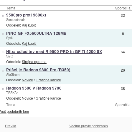
Tema
Sporočila
»
9500pro proti 9600xt
32
Senzacionale
Oddelek:
Kaj kupiti
»
INNO GF FX5600ULTRA 128MB
8
Sydk
Oddelek:
Kaj kupiti
»
Hitra odločitev med R 9500 PRO in GF Ti 4200 8X
64
SisQ
Oddelek:
Strojna oprema
»
Prišel je Radeon 9800 Pro (R350)
26
AtaStrumf
Oddelek:
Novice
/
Grafične kartice
»
Radeon 9500 v Radeon 9700
38
TESKAn
Oddelek:
Novice
/
Grafične kartice
Tema
Sporočila
Več podobnih tem
Pravila
Večina pravic pridržanih