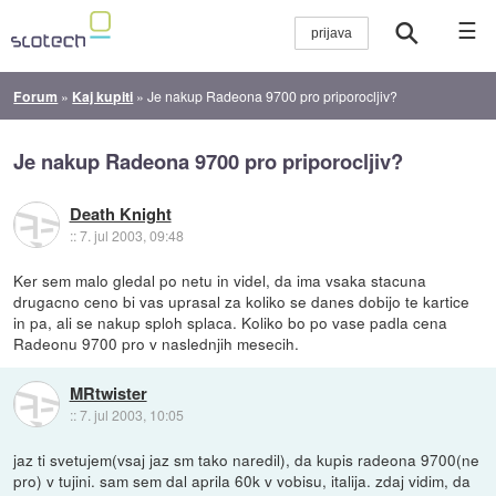
☰
Forum
»
Kaj kupiti
»
Je nakup Radeona 9700 pro priporocljiv?
Je nakup Radeona 9700 pro priporocljiv?
Death Knight
::
7. jul 2003, 09:48
Ker sem malo gledal po netu in videl, da ima vsaka stacuna
drugacno ceno bi vas uprasal za koliko se danes dobijo te kartice
in pa, ali se nakup sploh splaca. Koliko bo po vase padla cena
Radeonu 9700 pro v naslednjih mesecih.
MRtwister
::
7. jul 2003, 10:05
jaz ti svetujem(vsaj jaz sm tako naredil), da kupis radeona 9700(ne
pro) v tujini. sam sem dal aprila 60k v vobisu, italija. zdaj vidim, da