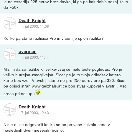
je na essediju 225 evrov brez davka, ki ga pa itak dobis nazaj. tako
da ~50k.
Death Knight
::
7. jul 2003, 11:08
Koliko pa stane razlicica Pro in v cem je sploh razlika?
overman
::
7. jul 2003, 11:44
Mislim da so razlike kr velike-vsaj ce malo teste pogledas. Pro je
veliko hutrejsa-zmoglivejsa. Sicer pa je to tvoja odlocitev katero
karto bos vzel. V avstriji stane ne-pro 250 eurov pro pa 330. Sicer
pa obisci stran
www.geizhals.at
ce bos stvar kupoval v avstriji. Vso
sreco pri nakupu
Death Knight
::
7. jul 2003, 12:43
Niste mi se odgovorili koliko se bo po vase znizala cena v
naslednjih dveh mesecih recimo.