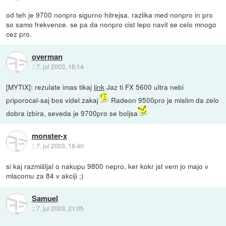
od teh je 9700 nonpro sigurno hitrejsa. razlika med nonpro in pro
so samo frekvence. se pa da nonpro cist lepo navit se celo mnogo
cez pro.
overman
::
7. jul 2003, 16:14
[MYTIX]: rezulate imas tikaj
link
Jaz ti FX 5600 ultra nebi
priporocal-saj bos videl zakaj
Radeon 9500pro je mislim da zelo
dobra izbira, seveda je 9700pro se boljsa
monster-x
::
7. jul 2003, 18:40
si kaj razmišljal o nakupu 9800 nepro, ker kokr jst vem jo majo v
mlacomu za 84 v akciji ;)
Samuel
::
7. jul 2003, 21:05