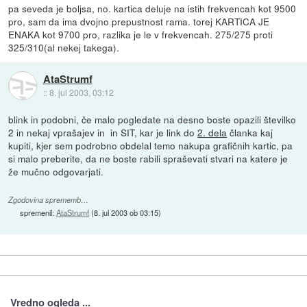
pa seveda je boljsa, no. kartica deluje na istih frekvencah kot 9500
pro, sam da ima dvojno prepustnost rama. torej KARTICA JE
ENAKA kot 9700 pro, razlika je le v frekvencah. 275/275 proti
325/310(al nekej takega).
AtaStrumf
::
8. jul 2003, 03:12
blink in podobni, če malo pogledate na desno boste opazili številko
2 in nekaj vprašajev in  in SIT, kar je link do
2. dela
članka kaj
kupiti, kjer sem podrobno obdelal temo nakupa grafičnih kartic, pa
si malo preberite, da ne boste rabili spraševati stvari na katere je
že mučno odgovarjati.
Zgodovina sprememb…
spremenil:
AtaStrumf
(
8. jul 2003 ob 03:15
)
Vredno ogleda ...