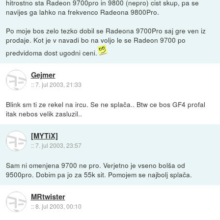
hitrostno sta Radeon 9700pro in 9800 (nepro) cist skup, pa se
navijes ga lahko na frekvenco Radeona 9800Pro.
Po moje bos zelo tezko dobil se Radeona 9700Pro saj gre ven iz
prodaje. Kot je v navadi bo na voljo le se Radeon 9700 po
predvidoma dost ugodni ceni.
Gejmer
::
7. jul 2003, 21:33
Blink sm ti ze rekel na ircu. Se ne splača.. Btw ce bos GF4 profal
itak nebos velik zasluzil..
[MYTiX]
::
7. jul 2003, 23:57
Sam ni omenjena 9700 ne pro. Verjetno je vseno bolša od
9500pro. Dobim pa jo za 55k sit. Pomojem se najbolj splača.
MRtwister
::
8. jul 2003, 00:10