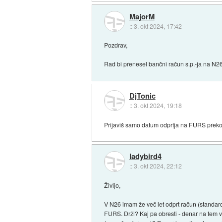
MajorM
::
3. okt 2024, 17:42
Pozdrav,
Rad bi prenesel bančni račun s.p.-ja na N26.
DjTonic
::
3. okt 2024, 19:18
Prijaviš samo datum odprtja na FURS prek
ladybird4
::
3. okt 2024, 22:12
Živijo,
V N26 imam že več let odprt račun (standard)
FURS. Drži? Kaj pa obresti - denar na tem va