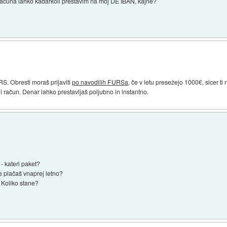
računa lahko kadarkoli prestavim na moj DE IBAN, kajne?
RS. Obresti moraš prijaviti
po navodilih FURSa
, če v letu presežejo 1000€, sicer ti 
i račun. Denar lahko prestavljaš poljubno in instantno.
 - kateri paket?
e plačaš vnaprej letno?
. Koliko stane?