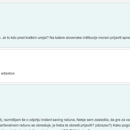
 Je to kdo pred kratkim urejal? Na katere slovenske inštitucije moram prijaviti spr
o edavkov.
, razmišljam še o odprtju instant saving računa. Nekje sem zasledila, da gre za varč
rčevalnem računu se obrestuje, je treba te obresti prijaviti? (obrazec?) Kako pogos