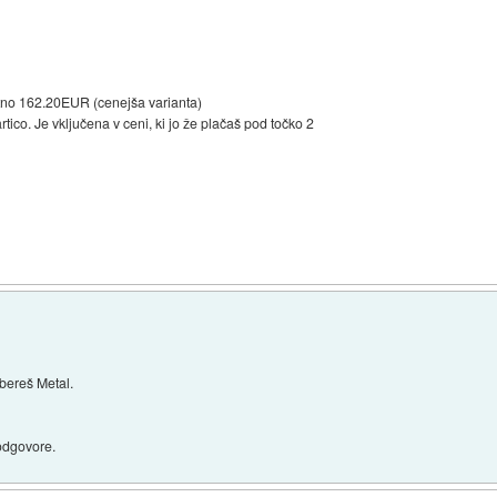
tno 162.20EUR (cenejša varianta)
rtico. Je vključena v ceni, ki jo že plačaš pod točko 2
zbereš Metal.
 odgovore.