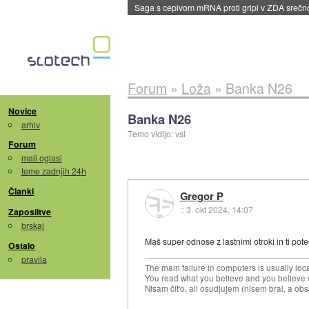
Saga s cepivom mRNA proti gripi v ZDA sreč
Forum
»
Loža
»
Banka N26
Novice
Banka N26
arhiv
Temo vidijo: vsi
Forum
mali oglasi
teme zadnjih 24h
Članki
Gregor P
::
3. okt 2024, 14:07
Zaposlitve
brskaj
Maš super odnose z lastnimi otroki in ti po
Ostalo
pravila
The main failure in computers is usually lo
You read what you believe and you believe w
Nisam čit'o, ali osudjujem (nisem bral, a ob