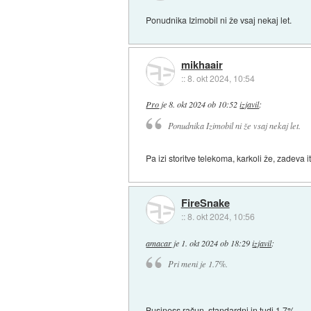
Ponudnika Izimobil ni že vsaj nekaj let.
mikhaair
::
8. okt 2024, 10:54
Pro
je
8. okt 2024 ob 10:52
izjavil
:
Ponudnika Izimobil ni že vsaj nekaj let.
Pa izi storitve telekoma, karkoli že, zadeva 
FireSnake
::
8. okt 2024, 10:56
amacar
je
1. okt 2024 ob 18:29
izjavil
:
Pri meni je 1.7%.
Business račun, standardni in tudi 1.7%