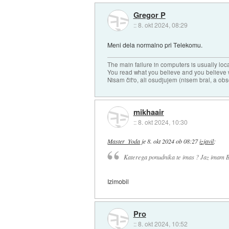
Gregor P
::
8. okt 2024, 08:29
Meni dela normalno pri Telekomu.
The main failure in computers is usually lo
You read what you believe and you believe w
Nisam čit'o, ali osudjujem (nisem bral, a ob
mikhaair
::
8. okt 2024, 10:30
Master_Yoda
je
8. okt 2024 ob 08:27
izjavil
:
Katerega ponudnika te imas ? Jaz imam 
Izimobil
Pro
::
8. okt 2024, 10:52