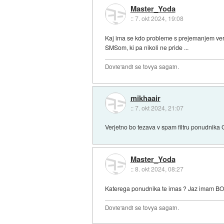
Master_Yoda
::
7. okt 2024, 19:08
Kaj ima se kdo probleme s prejemanjem verif
SMSom, ki pa nikoli ne pride ...
Dovie'andi se tovya sagain.
mikhaair
::
7. okt 2024, 21:07
Verjetno bo tezava v spam filtru ponudnika 
Master_Yoda
::
8. okt 2024, 08:27
Katerega ponudnika te imas ? Jaz imam B
Dovie'andi se tovya sagain.