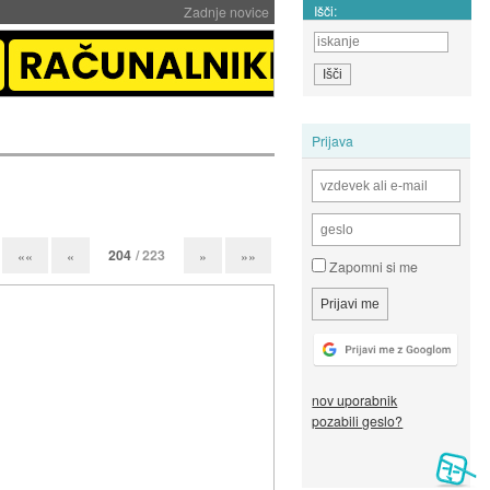
Išči:
Zadnje novice
Prijava
204
/ 223
««
«
»
»»
Zapomni si me
nov uporabnik
pozabili geslo?