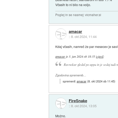
Včasih to ni bilo na voljo.
Poglej in se nasmej: vicmaher.si
amacar
::
8. okt 2024, 11:44
Kdaj včasih, namreč že par mesecev je sav
amacar
je
3. jun 2024 ob 18:35
izjavil
:
Ravnokar gledal po appu in je sedaj tudi 
Zgodovina sprememb…
spremenil:
amacar
(
8. okt 2024 ob 11:45
)
FireSnake
::
8. okt 2024, 13:05
Možno.