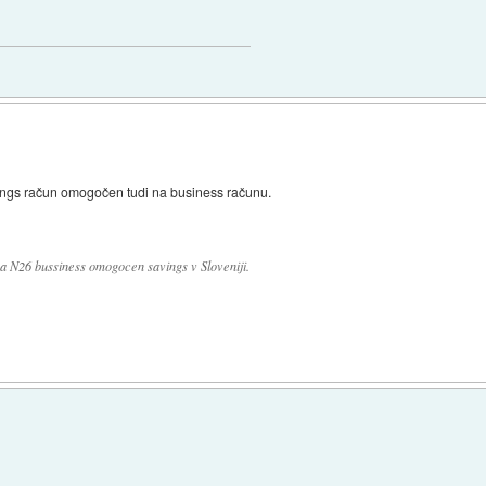
ings račun omogočen tudi na business računu.
na N26 bussiness omogocen savings v Sloveniji.