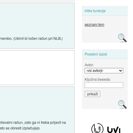
Hitre funkcije
seznam tem
emembo. (Ukinil bi ločen račun pri NLB.)
Posebni izpisi
Avtor:
Ključna beseda:
evalni račun, zato ga ni treba prijavit na
to se obresti izplačujejo