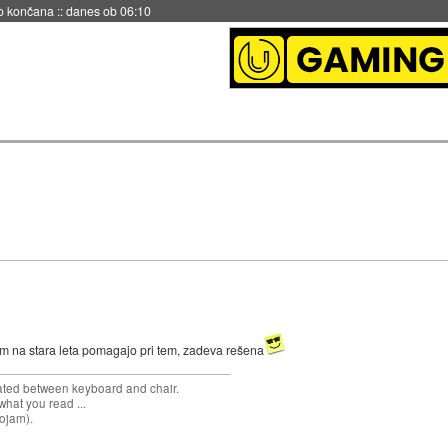
no končana
::
danes ob 06:10
tem na stara leta pomagajo pri tem, zadeva rešena
cated between keyboard and chair.
hat you read ...
sojam).