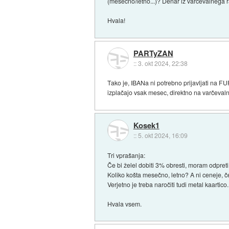
(mesečno/letno...)? Denar iz varčevalnega 
Hvala!
PARTyZAN
::
3. okt 2024, 22:38
Tako je, IBANa ni potrebno prijavljati na FU
izplačajo vsak mesec, direktno na varčevaln
Kosek1
::
5. okt 2024, 16:09
Tri vprašanja:
Če bi želel dobiti 3% obresti, moram odpreti
Koliko košta mesečno, letno? A ni ceneje, č
Verjetno je treba naročiti tudi metal kaartico
Hvala vsem.