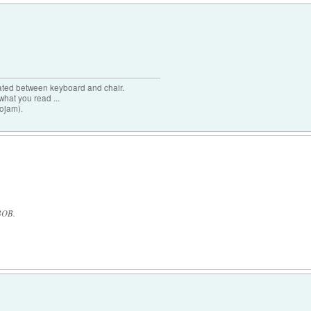
cated between keyboard and chair.
hat you read ...
sojam).
BOB.