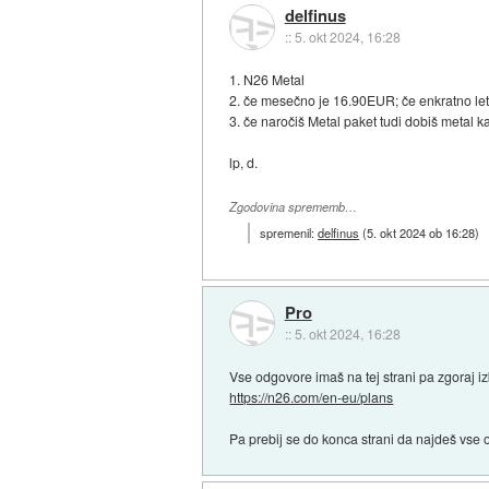
delfinus
::
5. okt 2024, 16:28
1. N26 Metal
2. če mesečno je 16.90EUR; če enkratno le
3. če naročiš Metal paket tudi dobiš metal ka
lp, d.
Zgodovina sprememb…
spremenil:
delfinus
(
5. okt 2024 ob 16:28
)
Pro
::
5. okt 2024, 16:28
Vse odgovore imaš na tej strani pa zgoraj i
https://n26.com/en-eu/plans
Pa prebij se do konca strani da najdeš vse