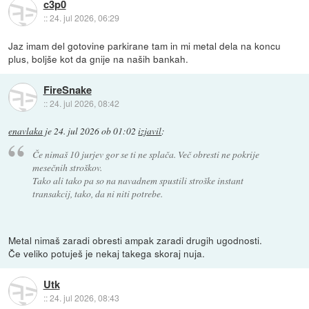
c3p0
::
24. jul 2026, 06:29
Jaz imam del gotovine parkirane tam in mi metal dela na koncu
plus, boljše kot da gnije na naših bankah.
FireSnake
::
24. jul 2026, 08:42
enavlaka
je
24. jul 2026 ob 01:02
izjavil
:
Če nimaš 10 jurjev gor se ti ne splača. Več obresti ne pokrije
mesečnih stroškov.
Tako ali tako pa so na navadnem spustili stroške instant
transakcij, tako, da ni niti potrebe.
Metal nimaš zaradi obresti ampak zaradi drugih ugodnosti.
Če veliko potuješ je nekaj takega skoraj nuja.
Utk
::
24. jul 2026, 08:43