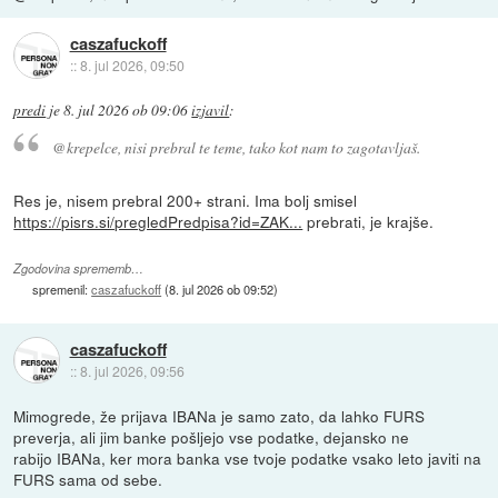
caszafuckoff
::
8. jul 2026, 09:50
predi
je
8. jul 2026 ob 09:06
izjavil
:
@krepelce, nisi prebral te teme, tako kot nam to zagotavljaš.
Res je, nisem prebral 200+ strani. Ima bolj smisel
https://pisrs.si/pregledPredpisa?id=ZAK...
prebrati, je krajše.
Zgodovina sprememb…
spremenil:
caszafuckoff
(
8. jul 2026 ob 09:52
)
caszafuckoff
::
8. jul 2026, 09:56
Mimogrede, že prijava IBANa je samo zato, da lahko FURS
preverja, ali jim banke pošljejo vse podatke, dejansko ne
rabijo IBANa, ker mora banka vse tvoje podatke vsako leto javiti na
FURS sama od sebe.