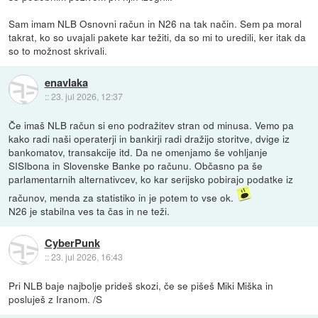
Sam imam NLB Osnovni račun in N26 na tak način. Sem pa moral
takrat, ko so uvajali pakete kar težiti, da so mi to uredili, ker itak da
so to možnost skrivali.
enavlaka
::
23. jul 2026, 12:37
Če imaš NLB račun si eno podražitev stran od minusa. Vemo pa
kako radi naši operaterji in bankirji radi dražijo storitve, dvige iz
bankomatov, transakcije itd. Da ne omenjamo še vohljanje
SISIbona in Slovenske Banke po računu. Občasno pa še
parlamentarnih alternativcev, ko kar serijsko pobirajo podatke iz
računov, menda za statistiko in je potem to vse ok.
N26 je stabilna ves ta čas in ne teži.
CyberPunk
::
23. jul 2026, 16:43
Pri NLB baje najbolje prideš skozi, če se pišeš Miki Miška in
posluješ z Iranom. /S