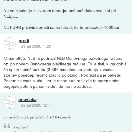
Ne vem kako je z izvorom denarja, boš pač dokazoval kot pri
NLBju...
Na FURS prijaviš obresti samo takrat, ko te presežejo 1000eur.
predi
::
23. jul 2026, 11:23
@mario885, NLB ni podražil NLB Osnovnega paketnega računa
oz. po novem Osnovnega plačilnega računa. To je tisti, ki ga dobiš,
če sploh nočeš paketa (3,39€ mesečno za vodenje + vsaka
storitev posebej, recimo plačilo položnic). Podražil pa je pakete.
Povem za vsak slučaj, ker je mene tudi razjezila ta sprememba
pogojev, potem pa sem videl, da me ne zadeva.
enavlaka
::
23. jul 2026, 12:11
mario885
je
23. jul 2026 ob 10:04
izjavil
:
Pozdrav!