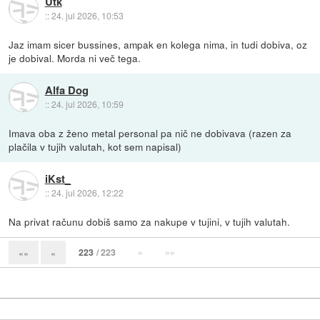
Utk
::
24. jul 2026, 10:53
Jaz imam sicer bussines, ampak en kolega nima, in tudi dobiva, oz
je dobival. Morda ni več tega.
Alfa Dog
::
24. jul 2026, 10:59
Imava oba z ženo metal personal pa nič ne dobivava (razen za
plačila v tujih valutah, kot sem napisal)
iKst_
::
24. jul 2026, 12:22
Na privat računu dobiš samo za nakupe v tujini, v tujih valutah.
223
/ 223
»
»»
««
«