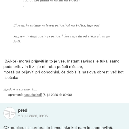
.
Slovenske račune ni treba prijavljat na FURS, tuje pač.
Jaz sem instant savings prijavil, ker baje da od viška glava ne
boli.
IBAN(e) moraš prijaviti in to je vse. Instant savings je tukaj samo
podstoritev in ti z njo ni treba početi ničesar,
moraš pa prijaviti pri dohodnini, če dobiš iz naslova obresti več kot
tisočaka.
Zgodovina sprememb…
spremenil:
caszafuckoff
(
8. jul 2026 ob 09:06
)
predi
::
8. jul 2026, 09:06
@krepelce, nisi prebral te teme, tako kot nam to zagotavljaš.