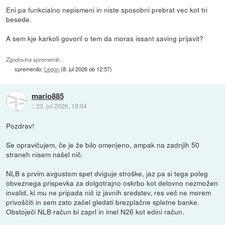
Eni pa funkcialno nepismeni in niste sposobni prebrat vec kot tri
besede.
A sem kje karkoli govoril o tem da moras issant saving prijavit?
Zgodovina sprememb…
spremenilo:
Legon
(
8. jul 2026 ob 12:57
)
mario885
::
23. jul 2026, 10:04
Pozdrav!
Se opravičujem, če je že bilo omenjeno, ampak na zadnjih 50
straneh nisem našel nič.
NLB s prvim avgustom spet dviguje stroške, jaz pa si tega poleg
obveznega prispevka za dolgotrajno oskrbo kot delovno nezmožen
invalid, ki mu ne pripada nič iz javnih sredstev, res več ne morem
privoščiti in sem zato začel gledati brezplačne spletne banke.
Obstoječi NLB račun bi zaprl in imel N26 kot edini račun.