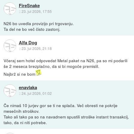
FireSnake
::
23. jul 2026, 17:55
N26 bo uvedla provizijo pri trgovanju.
Ta del ne bo več čisto zastonj.
Alfa Dog
::
23. jul 2026, 21:18
Včeraj sem hotel odpovedat Metal paket na N26, pa so mi podarili
še 2 meseca brezplačno, da si bi mogoče premislil.
Najbrž si ne bom
enavlaka
::
24. jul 2026, 01:02
Če nimaš 10 jurjev gor se ti ne splača. Več obresti ne pokrije
mesečnih stroškov.
Tako ali tako pa so na navadnem spustili stroške instant transakcij,
tako, da ni niti potrebe.