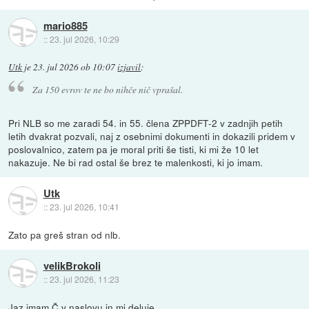
mario885
::
23. jul 2026, 10:29
Utk
je
23. jul 2026 ob 10:07
izjavil
:
Za 150 evrov te ne bo nihče nič vprašal.
Pri NLB so me zaradi 54. in 55. člena ZPPDFT‑2 v zadnjih petih
letih dvakrat pozvali, naj z osebnimi dokumenti in dokazili pridem v
poslovalnico, zatem pa je moral priti še tisti, ki mi že 10 let
nakazuje. Ne bi rad ostal še brez te malenkosti, ki jo imam.
Utk
::
23. jul 2026, 10:41
Zato pa greš stran od nlb.
velikBrokoli
::
23. jul 2026, 11:23
Jaz imam Č v naslovu in mi deluje.