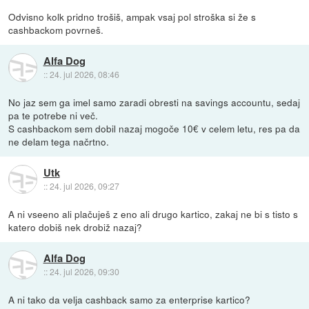
Odvisno kolk pridno trošiš, ampak vsaj pol stroška si že s
cashbackom povrneš.
Alfa Dog
::
24. jul 2026, 08:46
No jaz sem ga imel samo zaradi obresti na savings accountu, sedaj
pa te potrebe ni več.
S cashbackom sem dobil nazaj mogoče 10€ v celem letu, res pa da
ne delam tega načrtno.
Utk
::
24. jul 2026, 09:27
A ni vseeno ali plačuješ z eno ali drugo kartico, zakaj ne bi s tisto s
katero dobiš nek drobiž nazaj?
Alfa Dog
::
24. jul 2026, 09:30
A ni tako da velja cashback samo za enterprise kartico?