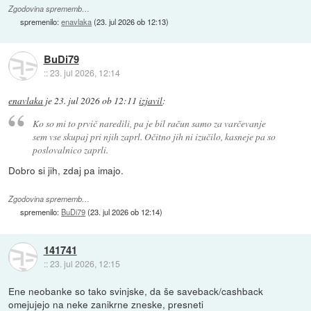
Zgodovina sprememb…
spremenilo:
enavlaka
(
23. jul 2026 ob 12:13
)
BuDi79
::
23. jul 2026, 12:14
enavlaka
je
23. jul 2026 ob 12:11
izjavil
:
Ko so mi to prvič naredili, pa je bil račun samo za varčevanje
sem vse skupaj pri njih zaprl. Očitno jih ni izučilo, kasneje pa so
poslovalnico zaprli.
Dobro si jih, zdaj pa imajo.
Zgodovina sprememb…
spremenilo:
BuDi79
(
23. jul 2026 ob 12:14
)
141741
::
23. jul 2026, 12:15
Ene neobanke so tako svinjske, da še saveback/cashback
omejujejo na neke zanikrne zneske, presneti