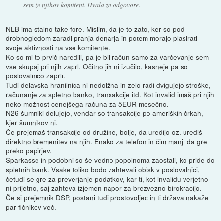
sem že njihov komitent. Hvala za odgovore.
NLB ima stalno take fore. Mislim, da je to zato, ker so pod
drobnogledom zaradi pranja denarja in potem morajo plasirati
svoje aktivnosti na vse komitente.
Ko so mi to prvič naredili, pa je bil račun samo za varčevanje sem
vse skupaj pri njih zaprl. Očitno jih ni izučilo, kasneje pa so
poslovalnico zaprli.
Tudi delavska hranilnica ni nedolžna in zelo radi dvigujejo stroške,
računanje za spletno banko, transakcije itd. Kot invalid imaš pri njih
neko možnost cenejšega računa za 5EUR mesečno.
N26 šumniki delujejo, vendar so transakcije po ameriških črkah,
kjer šumnikov ni.
Če prejemaš transakcije od družine, bolje, da uredijo oz. urediš
direktno bremenitev na njih. Enako za telefon in čim manj, da gre
preko papirjev.
Sparkasse in podobni so še vedno popolnoma zaostali, ko pride do
spletnih bank. Vsake toliko bodo zahtevali obisk v poslovalnici,
četudi se gre za preverjanje podatkov, kar ti, kot invalidu verjetno
ni prijetno, saj zahteva izjemen napor za brezvezno birokracijo.
Če si prejemnik DSP, postani tudi prostovoljec in ti država nakaže
par fičnikov več.