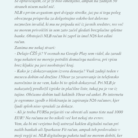
Se opravičujem, če je že bilo omenjeno, ampak na zadnjih 50
straneh nisem našel nič.
NLB s prvim avgustom spet dviguje stroške, jaz pa si tega poleg
obveznega prispevka za dolgotrajno oskrbo kot delovno
nezmožen invalid, ki mu ne pripada nič iz javnih sredstev, res več
ne morem privoščiti in sem zato začel gledati brezplačne spletne
banke. Obstoječi NLB račun bi zaprl in imel N26 kot edini
račun.
Zanima me nekaj stvari:
- Delajo ČŽŠ‑ji? V ocenah na Google Play sem videl, da zaradi
tega nekateri ne morejo potrditi domačega naslova, pri vpisu
brez kljukic pa javi neobstoječ kraj.
- Kako je z dokazovanjem izvora denarja? Vsak zadnji teden v
mesecu dobim od družine 150eur za zavarovanje in telefonsko
naročnino in ne vem, kako bi to sploh dokazoval. Pri NLB je
nakazatelj predložil izpiske in plačilne liste, tukaj pa je vse iz
tujine. Občasno dobim tudi kakšnih 10eur od anket. Po internetu
je ogromno zgodb o blokiranju in zapiranju N26 računov, kjer
ljudi sploh niso vprašali za dokaze.
- Ali je treba FURSu prijaviti vse obresti ali samo tiste nad 1000
EUR? Na računu ne bo nikoli več kot nekaj sto evrov.
Vem, da bi mi verjetno bolj ustrezal kakšen digitalni račun pri
naših bankah ali Sparkasse Fit račun, ampak teh poslovalnic v
moji regiji ni. NLB digitalnega paketa tudi ne morem dobiti, ker