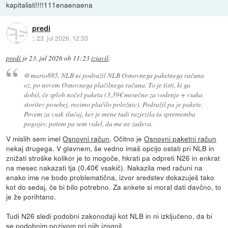
kapitalisti!!!!111enaenaena
predi
::
23. jul 2026, 12:33
predi
je
23. jul 2026 ob 11:23
izjavil
:
@mario885, NLB ni podražil NLB Osnovnega paketnega računa
oz. po novem Osnovnega plačilnega računa. To je tisti, ki ga
dobiš, če sploh nočeš paketa (3,39€ mesečno za vodenje + vsaka
storitev posebej, recimo plačilo položnic). Podražil pa je pakete.
Povem za vsak slučaj, ker je mene tudi razjezila ta sprememba
pogojev, potem pa sem videl, da me ne zadeva.
V mislih sem imel
Osnovni račun
. Očitno je
Osnovni paketni račun
nekaj drugega. V glavnem, še vedno imaš opcijo ostati pri NLB in
znižati stroške kolikor je to mogoče, hkrati pa odpreti N26 in enkrat
na mesec nakazati tja (0,40€ vsakič). Nakazila med računi na
enako ime ne bodo problematična, izvor sredstev dokazuješ tako
kot do sedaj, če bi bilo potrebno. Za ankete si moral dati davčno, to
je že porihtano.
Tudi N26 sledi podobni zakonodaji kot NLB in ni izključeno, da bi
se podobnim pozivom pri njih izognil.