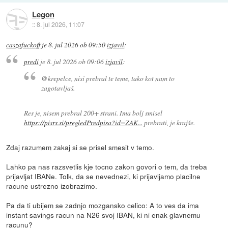
Legon
::
8. jul 2026, 11:07
caszafuckoff
je
8. jul 2026 ob 09:50
izjavil
:
predi
je
8. jul 2026 ob 09:06
izjavil
:
@krepelce, nisi prebral te teme, tako kot nam to
zagotavljaš.
Res je, nisem prebral 200+ strani. Ima bolj smisel
https://pisrs.si/pregledPredpisa?id=ZAK...
prebrati, je krajše.
Zdaj razumem zakaj si se prisel smesit v temo.
Lahko pa nas razsvetlis kje tocno zakon govori o tem, da treba
prijavljat IBANe. Tolk, da se nevednezi, ki prijavljamo placilne
racune ustrezno izobrazimo.
Pa da ti ubijem se zadnjo mozgansko celico: A to ves da ima
instant savings racun na N26 svoj IBAN, ki ni enak glavnemu
racunu?