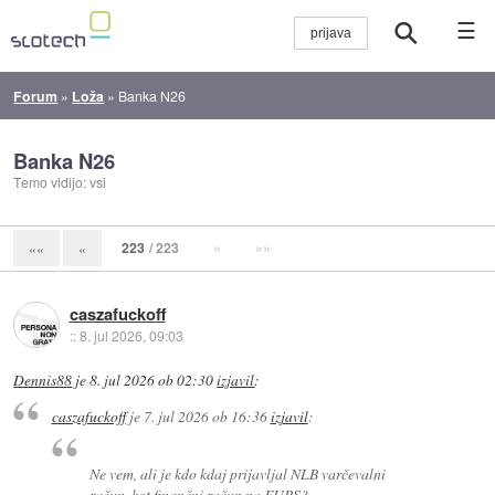
☰
Forum
»
Loža
»
Banka N26
Banka N26
Temo vidijo: vsi
223
/ 223
»
»»
««
«
caszafuckoff
::
8. jul 2026, 09:03
Dennis88
je
8. jul 2026 ob 02:30
izjavil
:
caszafuckoff
je
7. jul 2026 ob 16:36
izjavil
:
Ne vem, ali je kdo kdaj prijavljal NLB varčevalni
račun, kot finančni račun na FURS?