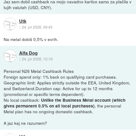
Jaz sem dobil cashback na mojo navadno kartico samo za plačila v
tujih valutah (USD, CNY).
Utk
::
24. jul 2026, 09:45
Na metal dobiš 0,5% v evrih.
Alfa Dog
::
24. jul 2026, 10:19
Personal N26 Metal Cashback Rules
Foreign spend only: 1% back on qualifying card purchases.
Geographic limit: Applies strictly outside the EEA, United Kingdom,
and Switzerland.Duration cap: Active for up to 12 months
(promotional or specific terms dependent).
No local cashback:
Unlike the Business Metal account (which
, the personal
gives permanent 0.5% on all local purchases)
Metal plan has no ongoing domestic cashback.
A jaz kaj ne razumem?