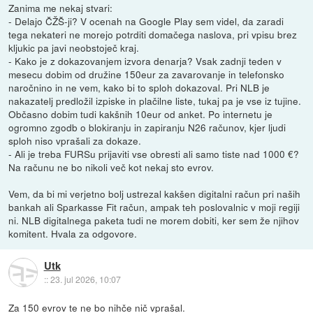
Zanima me nekaj stvari:
- Delajo ČŽŠ‑ji? V ocenah na Google Play sem videl, da zaradi
tega nekateri ne morejo potrditi domačega naslova, pri vpisu brez
kljukic pa javi neobstoječ kraj.
- Kako je z dokazovanjem izvora denarja? Vsak zadnji teden v
mesecu dobim od družine 150eur za zavarovanje in telefonsko
naročnino in ne vem, kako bi to sploh dokazoval. Pri NLB je
nakazatelj predložil izpiske in plačilne liste, tukaj pa je vse iz tujine.
Občasno dobim tudi kakšnih 10eur od anket. Po internetu je
ogromno zgodb o blokiranju in zapiranju N26 računov, kjer ljudi
sploh niso vprašali za dokaze.
- Ali je treba FURSu prijaviti vse obresti ali samo tiste nad 1000 €?
Na računu ne bo nikoli več kot nekaj sto evrov.
Vem, da bi mi verjetno bolj ustrezal kakšen digitalni račun pri naših
bankah ali Sparkasse Fit račun, ampak teh poslovalnic v moji regiji
ni. NLB digitalnega paketa tudi ne morem dobiti, ker sem že njihov
komitent. Hvala za odgovore.
Utk
::
23. jul 2026, 10:07
Za 150 evrov te ne bo nihče nič vprašal.