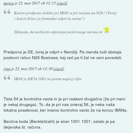
mojca
je
22. mar 2017 ob 12:15
izjavil
:
Katero predpono dobite pri IBAN-u pri računu na N26? (Torej:
v kateri državi je formalno odprt ta račun?)
Sklepam, da možnosti odpiranja poslovnega računa ni
Predpona je DE, torej je odprt v Nemčiji. Pa menda tudi obstaja
poslovni račun N26 Business, kaj več pa ti žal ne vem povedati.
jype
je
22. mar 2017 ob 12:30
izjavil
:
IBAN je DE54 1001 in potem naprej cifre.
Tista 54 je kontrolna vsota in je pri vsakem drugačna (že pri meni
je nekaj drugega). To, da je pri nas zmeraj 56, je neka naša
lokalna posebnost, ker imamo kontrolno vsoto že na koncu IBANa.
Bančna koda (Bankleitzahl) je sicer 1001 1001, ostalo je pa
dejanska št. računa.