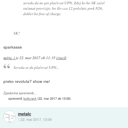
seveda da ne gre plačevat UPN. Zdej ko bo SK začel
računat provizijo, bo šlo cca 12 položnic prek N26,
dokler bo free of charge.
SK?
sparkasse
mitja_i
je
22. mar 2017 ob 11:35
izjavil
:
Seveda se da plačevat UPN...
preko revoluta? show me!
Zgodovina sprememb…
spremenil:
buttcrack
(
22. mar 2017 ob 13:06
)
metalc
::
22. mar 2017, 13:09