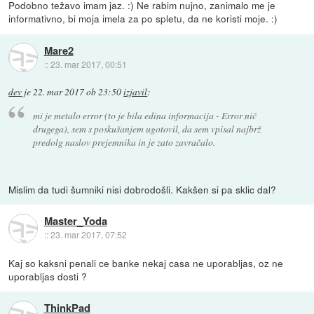
Podobno težavo imam jaz. :) Ne rabim nujno, zanimalo me je
informativno, bi moja imela za po spletu, da ne koristi moje. :)
Mare2
::
23. mar 2017, 00:51
dev
je
22. mar 2017 ob 23:50
izjavil
:
mi je metalo error (to je bila edina informacija - Error nič
drugega), sem s poskušanjem ugotovil, da sem vpisal najbrž
predolg naslov prejemnika in je zato zavračalo.
Mislim da tudi šumniki nisi dobrodošli. Kakšen si pa sklic dal?
Master_Yoda
::
23. mar 2017, 07:52
Kaj so kaksni penali ce banke nekaj casa ne uporabljas, oz ne
uporabljas dosti ?
ThinkPad