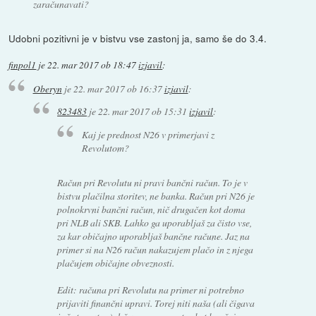
zaračunavati?
Udobni pozitivni je v bistvu vse zastonj ja, samo še do 3.4.
finpol1
je
22. mar 2017 ob 18:47
izjavil
:
Oberyn
je
22. mar 2017 ob 16:37
izjavil
:
823483
je
22. mar 2017 ob 15:31
izjavil
:
Kaj je prednost N26 v primerjavi z
Revolutom?
Račun pri Revolutu ni pravi bančni račun. To je v
bistvu plačilna storitev, ne banka. Račun pri N26 je
polnokrvni bančni račun, nič drugačen kot doma
pri NLB ali SKB. Lahko ga uporabljaš za čisto vse,
za kar običajno uporabljaš bančne račune. Jaz na
primer si na N26 račun nakazujem plačo in z njega
plačujem običajne obveznosti.
Edit: računa pri Revolutu na primer ni potrebno
prijaviti finančni upravi. Torej niti naša (ali čigava