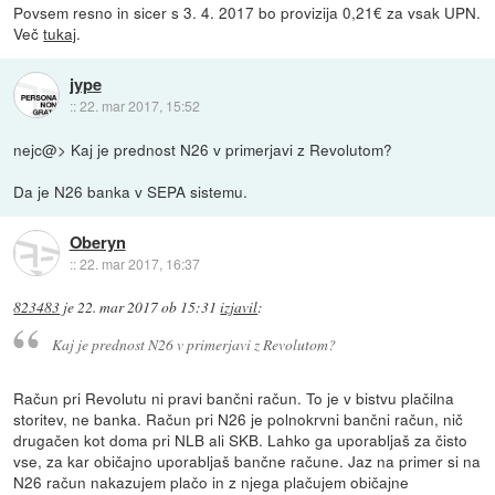
Povsem resno in sicer s 3. 4. 2017 bo provizija 0,21€ za vsak UPN.
Več
tukaj
.
jype
::
22. mar 2017, 15:52
nejc@> Kaj je prednost N26 v primerjavi z Revolutom?
Da je N26 banka v SEPA sistemu.
Oberyn
::
22. mar 2017, 16:37
823483
je
22. mar 2017 ob 15:31
izjavil
:
Kaj je prednost N26 v primerjavi z Revolutom?
Račun pri Revolutu ni pravi bančni račun. To je v bistvu plačilna
storitev, ne banka. Račun pri N26 je polnokrvni bančni račun, nič
drugačen kot doma pri NLB ali SKB. Lahko ga uporabljaš za čisto
vse, za kar običajno uporabljaš bančne račune. Jaz na primer si na
N26 račun nakazujem plačo in z njega plačujem običajne