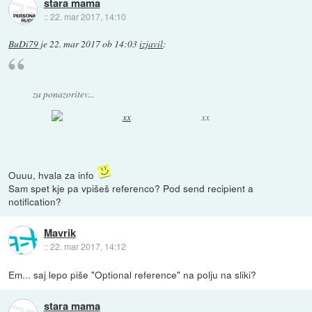
stara mama
::
22. mar 2017, 14:10
BuDi79
je
22. mar 2017 ob 14:03
izjavil
:
za ponazoritev...
xx
Ouuu, hvala za info
Sam spet kje pa vpišeš referenco? Pod send recipient a
notification?
Mavrik
::
22. mar 2017, 14:12
Em... saj lepo piše "Optional reference" na polju na sliki?
stara mama