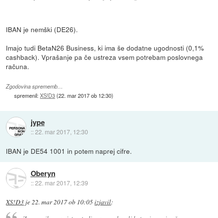
IBAN je nemški (DE26).
Imajo tudi BetaN26 Business, ki ima še dodatne ugodnosti (0,1%
cashback). Vprašanje pa če ustreza vsem potrebam poslovnega
računa.
Zgodovina sprememb…
spremenil:
XS!D3
(
22. mar 2017 ob 12:30
)
jype
::
22. mar 2017, 12:30
IBAN je DE54 1001 in potem naprej cifre.
Oberyn
::
22. mar 2017, 12:39
XS!D3
je
22. mar 2017 ob 10:05
izjavil
: