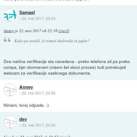
Samael
::
22. mar 2017, 22:43
Anney
je
22. mar 2017 ob 22:38
izjavil
:
Kako pa urediš, če nimaš Androida in japke?
Dva načina verifikacije sta navedena - preko telefona ali pa preko
compa, kjer domnevam (nisem šel skozi proces) tudi potrebuješ
webcam za verifikacijo osebnega dokumenta.
Anney
::
22. mar 2017, 22:56
Nimam, torej odpade. :)
dev
::
22. mar 2017, 23:06