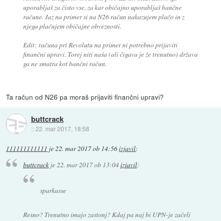
uporabljaš za čisto vse, za kar običajno uporabljaš bančne
račune. Jaz na primer si na N26 račun nakazujem plačo in z
njega plačujem običajne obveznosti.
Edit: računa pri Revolutu na primer ni potrebno prijaviti
finančni upravi. Torej niti naša (ali čigava je že trenutno) država
ga ne smatra kot bančni račun.
Ta račun od N26 pa moraš prijaviti finančni upravi?
buttcrack
::
22. mar 2017, 18:58
111111111111
je
22. mar 2017 ob 14:56
izjavil
:
buttcrack
je
22. mar 2017 ob 13:04
izjavil
:
sparkasse
Resno? Trenutno imajo zastonj? Kdaj pa naj bi UPN-je začeli