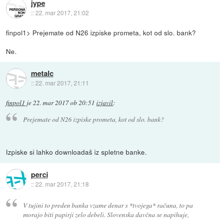
jype
::
22. mar 2017, 21:02
finpol1> Prejemate od N26 izpiske prometa, kot od slo. bank?
Ne.
metalc
::
22. mar 2017, 21:11
finpol1
je
22. mar 2017 ob 20:51
izjavil
:
Prejemate od N26 izpiske prometa, kot od slo. bank?
Izpiske si lahko downloadaš iz spletne banke.
perci
::
22. mar 2017, 21:18
V tujini to preden banka vzame denar s *tvojega* računa, to pa
morajo biti papirji zelo debeli. Slovenska davčna se napihuje,