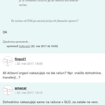
je že trenutno) država ga ne smatra kot bančni
račun.
Ta račun od N26 pa moraš prijaviti finančni upravi?
DA
Zgodovina sprememb…
spremenil:
buttcrack
(
22. mar 2017 ob 19:00
)
finpol1
::
22. mar 2017, 19:06
Ali državni organi nakazujejo na tak račun? Npr. vračilo dohodnine,
transferji...?
amacar
::
22. mar 2017, 19:10
Dohodnino nakazujejo samo na račune v SLO, za ostale ne vem.