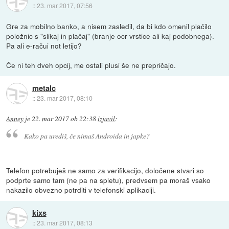
::
23. mar 2017, 07:56
Gre za mobilno banko, a nisem zasledil, da bi kdo omenil plačilo
položnic s "slikaj in plačaj" (branje ocr vrstice ali kaj podobnega).
Pa ali e-račui not letijo?
Če ni teh dveh opcij, me ostali plusi še ne prepričajo.
metalc
::
23. mar 2017, 08:10
Anney
je
22. mar 2017 ob 22:38
izjavil
:
Kako pa urediš, če nimaš Androida in japke?
Telefon potrebuješ ne samo za verifikacijo, določene stvari so
podprte samo tam (ne pa na spletu), predvsem pa moraš vsako
nakazilo obvezno potrditi v telefonski aplikaciji.
kixs
::
23. mar 2017, 08:13