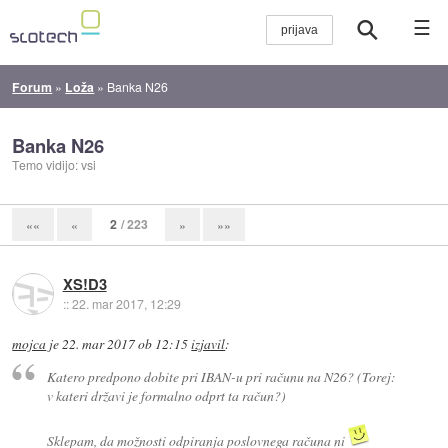
☰
Forum
»
Loža
»
Banka N26
Banka N26
Temo vidijo: vsi
2
/ 223
««
«
»
»»
XS!D3
::
22. mar 2017, 12:29
mojca
je
22. mar 2017 ob 12:15
izjavil
:
Katero predpono dobite pri IBAN-u pri računu na N26? (Torej:
v kateri državi je formalno odprt ta račun?)
Sklepam, da možnosti odpiranja poslovnega računa ni