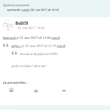
Zgodovina sprememb…
spremenilo:
metalc
(
22. mar 2017 ob 13:14
)
BuDi79
::
22. mar 2017, 14:03
buttcrack
je
22. mar 2017 ob 13:04
izjavil
:
mitja_i
je
22. mar 2017 ob 11:35
izjavil
:
Seveda se da plačevat UPN...
preko revoluta? show me!
za ponazoritev...
xx