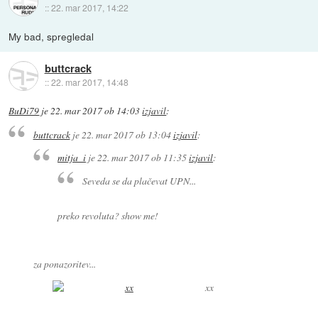
::
22. mar 2017, 14:22
My bad, spregledal
buttcrack
::
22. mar 2017, 14:48
BuDi79
je
22. mar 2017 ob 14:03
izjavil
:
buttcrack
je
22. mar 2017 ob 13:04
izjavil
:
mitja_i
je
22. mar 2017 ob 11:35
izjavil
:
Seveda se da plačevat UPN...
preko revoluta? show me!
za ponazoritev...
xx