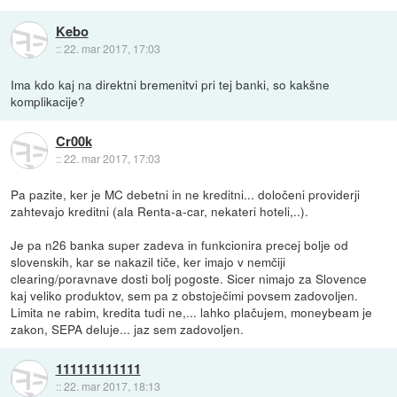
Kebo
::
22. mar 2017, 17:03
Ima kdo kaj na direktni bremenitvi pri tej banki, so kakšne
komplikacije?
Cr00k
::
22. mar 2017, 17:03
Pa pazite, ker je MC debetni in ne kreditni... določeni providerji
zahtevajo kreditni (ala Renta-a-car, nekateri hoteli,..).
Je pa n26 banka super zadeva in funkcionira precej bolje od
slovenskih, kar se nakazil tiče, ker imajo v nemčiji
clearing/poravnave dosti bolj pogoste. Sicer nimajo za Slovence
kaj veliko produktov, sem pa z obstoječimi povsem zadovoljen.
Limita ne rabim, kredita tudi ne,... lahko plačujem, moneybeam je
zakon, SEPA deluje... jaz sem zadovoljen.
111111111111
::
22. mar 2017, 18:13