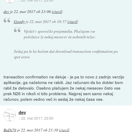
dev
je
22. mar 2017 ob 23:06
izjavil
:
Goody
je
22. mar 2017 ob 10:57
izjavil
:
Vpišeš v sporočilo prejemniku. Plačujem vse
položnice že nekaj mesecev in nobenih težav.
Sedaj pa še ko hočem dat download transaction confirmation pa
spet error.
transaction confirmation ne deluje - je pa to novo z zadnjo verzijo
aplikacije, ga načeloma ne rabiš. Jaz računam da bo dokler bom
rabil že delovalo. Osebno plačujem že nekaj mesecev čisto vse
prek N26 in nikoli ni bilo problema. Najprej sem samo nekaj
računov, potem vedno več in sedaj že nekaj časa vse.
dev
::
22. mar 2017, 23:50
BuDi79
je
22. mar 2017 ob 23:30
izjavil
: