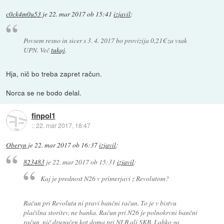
c0ck4m0u53
je
22. mar 2017 ob 15:41
izjavil
:
Povsem resno in sicer s 3. 4. 2017 bo provizija 0,21€ za vsak
UPN. Več
tukaj
.
Hja, nič bo treba zapret račun.
Norca se ne bodo delal.
finpol1
::
22. mar 2017, 18:47
Oberyn
je
22. mar 2017 ob 16:37
izjavil
:
823483
je
22. mar 2017 ob 15:31
izjavil
:
Kaj je prednost N26 v primerjavi z Revolutom?
Račun pri Revolutu ni pravi bančni račun. To je v bistvu
plačilna storitev, ne banka. Račun pri N26 je polnokrvni bančni
račun, nič drugačen kot doma pri NLB ali SKB. Lahko ga