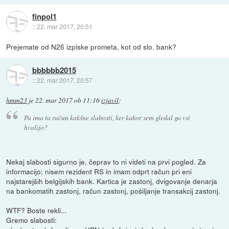
finpol1
::
22. mar 2017, 20:51
Prejemate od N26 izpiske prometa, kot od slo. bank?
bbbbbb2015
::
22. mar 2017, 20:57
hmm23
je
22. mar 2017 ob 11:16
izjavil
:
Pa ima ta račun kakšne slabosti, ker kakor sem gledal ga vsi
hvalijo?
Nekaj slabosti sigurno je, čeprav to ni videti na prvi pogled. Za
informacijo: nisem rezident RS in imam odprt račun pri eni
najstarejših belgijskih bank. Kartica je zastonj, dvigovanje denarja
na bankomatih zastonj, račun zastonj, pošiljanje transakcij zastonj.
WTF? Boste rekli...
Gremo slabosti: