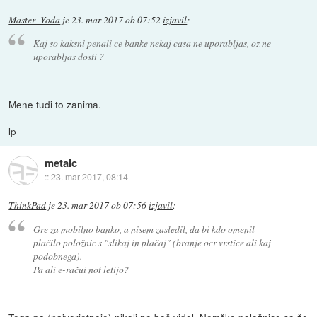
Master_Yoda
je
23. mar 2017 ob 07:52
izjavil
:
Kaj so kaksni penali ce banke nekaj casa ne uporabljas, oz ne
uporabljas dosti ?
Mene tudi to zanima.
lp
metalc
::
23. mar 2017, 08:14
ThinkPad
je
23. mar 2017 ob 07:56
izjavil
:
Gre za mobilno banko, a nisem zasledil, da bi kdo omenil
plačilo položnic s "slikaj in plačaj" (branje ocr vrstice ali kaj
podobnega).
Pa ali e-račui not letijo?
Tega pa (najverjetneje) nikoli ne boš videl. Nemške položnice so že