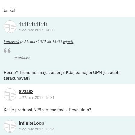
tenks!
111111111111
::
22. mar 2017, 14:56
buttcrack
je
22. mar 2017 ob 13:04
izjavil
:
sparkasse
Resno? Trenutno imajo zastonj? Kdaj pa naj bi UPN-je začeli
zaračunavati?
823483
::
22. mar 2017, 15:31
Kaj je prednost N26 v primerjavi z Revolutom?
infiniteLoop
::
22. mar 2017, 15:34