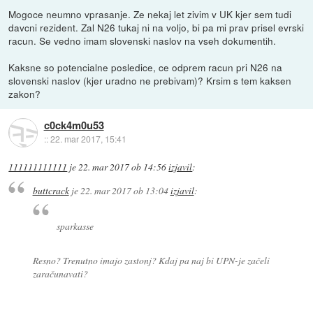
Mogoce neumno vprasanje. Ze nekaj let zivim v UK kjer sem tudi
davcni rezident. Zal N26 tukaj ni na voljo, bi pa mi prav prisel evrski
racun. Se vedno imam slovenski naslov na vseh dokumentih.
Kaksne so potencialne posledice, ce odprem racun pri N26 na
slovenski naslov (kjer uradno ne prebivam)? Krsim s tem kaksen
zakon?
c0ck4m0u53
::
22. mar 2017, 15:41
111111111111
je
22. mar 2017 ob 14:56
izjavil
:
buttcrack
je
22. mar 2017 ob 13:04
izjavil
:
sparkasse
Resno? Trenutno imajo zastonj? Kdaj pa naj bi UPN-je začeli
zaračunavati?