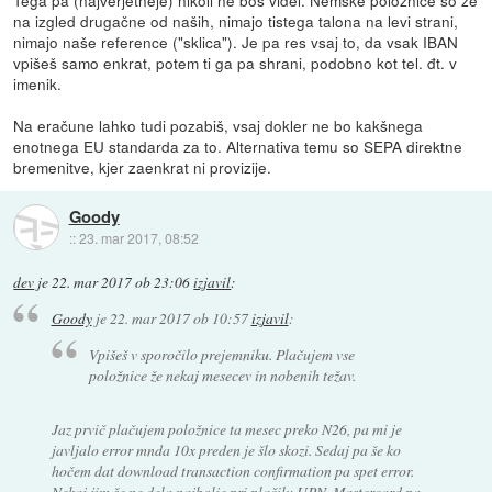
na izgled drugačne od naših, nimajo tistega talona na levi strani,
nimajo naše reference ("sklica"). Je pa res vsaj to, da vsak IBAN
vpišeš samo enkrat, potem ti ga pa shrani, podobno kot tel. đt. v
imenik.
Na eračune lahko tudi pozabiš, vsaj dokler ne bo kakšnega
enotnega EU standarda za to. Alternativa temu so SEPA direktne
bremenitve, kjer zaenkrat ni provizije.
Goody
::
23. mar 2017, 08:52
dev
je
22. mar 2017 ob 23:06
izjavil
:
Goody
je
22. mar 2017 ob 10:57
izjavil
:
Vpišeš v sporočilo prejemniku. Plačujem vse
položnice že nekaj mesecev in nobenih težav.
Jaz prvič plačujem položnice ta mesec preko N26, pa mi je
javljalo error mnda 10x preden je šlo skozi. Sedaj pa še ko
hočem dat download transaction confirmation pa spet error.
Nekaj jim še ne dela najbolje pri plačilu UPN. Mastercard pa