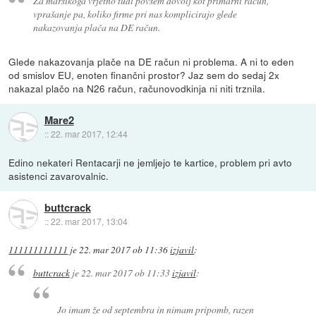
Za marsikoga vrjetno tudi povsem dovolj kot primarni račun,
vprašanje pa, koliko firme pri nas komplicirajo glede
nakazovanja plača na DE račun.
Glede nakazovanja plače na DE račun ni problema. A ni to eden
od smislov EU, enoten finančni prostor? Jaz sem do sedaj 2x
nakazal plačo na N26 račun, računovodkinja ni niti trznila.
Mare2
::
22. mar 2017, 12:44
Edino nekateri Rentacarji ne jemljejo te kartice, problem pri avto
asistenci zavarovalnic.
buttcrack
::
22. mar 2017, 13:04
111111111111
je
22. mar 2017 ob 11:36
izjavil
:
buttcrack
je
22. mar 2017 ob 11:33
izjavil
:
Jo imam že od septembra in nimam pripomb, razen