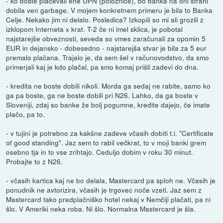
- ko boste plačevali ene UPN (položnice), bo banka na oni strani
dobila ven garbage. V mojem konkretnem primeru je bila to Banka
Celje. Nekako jim ni delalo. Posledica? Izkopili so mi ali grozili z
izklopom Interneta x krat. T-2 če ni imel sklica, je pobotal
najstarejše obveznosti, seveda so vmes zaračunali za opomin 5
EUR in dejansko - dobesedno - najstarejša stvar je bila za 5 eur
premalo plačana. Trajalo je, da sem šel v računovodstvo, da smo
primerjali kaj je kdo plačal, pa smo komaj prišli zadevi do dna.
- kredita ne boste dobili nikoli. Morda ga sedaj ne rabite, samo ko
ga pa boste, ga ne boste dobili pri N26. Lahko, da ga boste v
Sloveniji, zdaj so banke že bolj pogumne, kredite dajejo, če imate
plačo, pa to.
- v tujini je potrebno za kakšne zadeve včasih dobiti t.i. "Certificate
of good standing". Jaz sem to rabil večkrat, to v moji banki grem
osebno tja in to vse zrihtajo. Ceduljo dobim v roku 30 minut.
Probajte to z N26.
- včasih kartica kaj ne bo delala, Mastercard pa sploh ne. Včasih je
ponudnik ne avtorizira, včasih je trgovec noče vzeti. Jaz sem z
Mastercard tako predplačniško hotel nekaj v Nemčiji plačati, pa ni
šlo. V Ameriki neka roba. Ni šlo. Normalna Mastercard je šla.