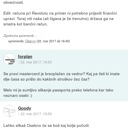
obveznosti.
Edit: računa pri Revolutu na primer ni potrebno prijaviti finančni
upravi. Torej niti naša (ali čigava je že trenutno) država ga ne
smatra kot bančni račun.
Zgodovina sprememb…
spremenilo:
Oberyn
(
22. mar 2017 ob 16:40
)
forplan
::
22. mar 2017, 16:53
Se pravi mastercard je brezplačen za vedno? Kaj pa tisti ki imate
dlje časa so prišlo do kakšnih stroškov čez čas?
Malo mi je sumljivo slikanje passporta preko telefona kar tako
neznani osebi :)
Goody
::
22. mar 2017, 16:59
Lahko slikaš Osebno če se boš kaj bolje počutil.