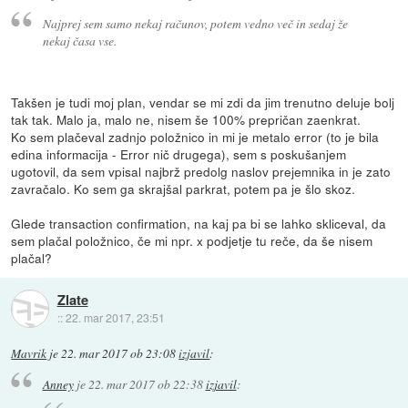
Najprej sem samo nekaj računov, potem vedno več in sedaj že
nekaj časa vse.
Takšen je tudi moj plan, vendar se mi zdi da jim trenutno deluje bolj
tak tak. Malo ja, malo ne, nisem še 100% prepričan zaenkrat.
Ko sem plačeval zadnjo položnico in mi je metalo error (to je bila
edina informacija - Error nič drugega), sem s poskušanjem
ugotovil, da sem vpisal najbrž predolg naslov prejemnika in je zato
zavračalo. Ko sem ga skrajšal parkrat, potem pa je šlo skoz.
Glede transaction confirmation, na kaj pa bi se lahko skliceval, da
sem plačal položnico, če mi npr. x podjetje tu reče, da še nisem
plačal?
Zlate
::
22. mar 2017, 23:51
Mavrik
je
22. mar 2017 ob 23:08
izjavil
:
Anney
je
22. mar 2017 ob 22:38
izjavil
: