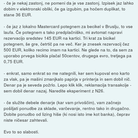
- če je nekaj zastonj, ne pomeni da je vse zastonj. Izpisek jaz lahko
dobim v elektronski obliki, če ga izgubim, pa hočem duplikat, to
stane 36 EUR.
- če jaz z lokalno Mastercard potegnem za becikel v Bruslju, to vse
laufa. Če potegnem s tako predplačniško, mi avtomat napravi
rezervacijo sredstev 145 EUR na kartici. Tri krat za bicikel
potegnem, še gre, četrtič pa ne več. Ker je znesek rezervacij čez
500 EUR, koliko recimo imam na kartici. Ne glede na to, da sem za
uporabo prvega bicikla plačal 50centov, drugega evro, tretjega pa
0,75 EUR.
- enkrat, samo enkrat so me nategnili, ker sem kupoval eno karto
za vlak, pa je mašini zmanjkalo papirja v printerja in sem dobil nič.
Denar pa je seveda požrlo. Lepo klik klik, reklamacija transakcije -
sem dobil denar nazaj. Naredite eksperiment z N26.
- če služite debele denarje (kar vam privoščim), vam začnejo
pošiljati ponudbe za sklade, varčevanje, rentno tako in drugačno.
Dobite ponudbo od lizing hiše (ki nosi isto ime kot banka), čeprav
niste ničesar zahtevali.
Evo to so slabosti.