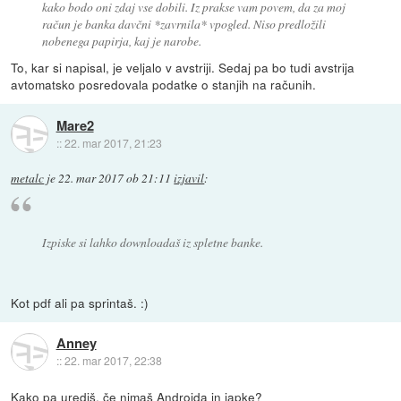
kako bodo oni zdaj vse dobili. Iz prakse vam povem, da za moj
račun je banka davčni *zavrnila* vpogled. Niso predložili
nobenega papirja, kaj je narobe.
To, kar si napisal, je veljalo v avstriji. Sedaj pa bo tudi avstrija
avtomatsko posredovala podatke o stanjih na računih.
Mare2
::
22. mar 2017, 21:23
metalc
je
22. mar 2017 ob 21:11
izjavil
:
Izpiske si lahko downloadaš iz spletne banke.
Kot pdf ali pa sprintaš. :)
Anney
::
22. mar 2017, 22:38
Kako pa urediš, če nimaš Androida in japke?