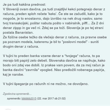
Je pa tudi kakšna prednost:
V Sloveniji ovam davčna, pa tudi znajdljivi kekci potegnejo denar z
računa, preden sploh rečete 'keks'. Če ste se začudili, kako je to
mogoče, je to enostavno, dajo izvršbo na nek drug naslov, samo
tvoj transakcijski, poštar nabuta pošto v nabiralnik, pifff... Za 2 dni
denar zippp in ga več ni. Zdaj se pa toži. Slovenija je po tej strani
postala Bananistan.
Za fizične osebe težko da vlečejo denar z računa, za pravne osebe
pa poznam modela, kateremu je bil to "poslovni model" - suniti
drugim denar z računa.
V tujini to preden banka vzame denar s *tvojega* računa, to pa
morajo biti papirji zelo debeli. Slovenska davčna se napihuje, kako
bodo oni zdaj vse dobili. Iz prakse vam povem, da za moj račun je
banka davčni *zavrnila* vpogled. Niso predložili nobenega papirja,
kaj je narobe.
V tujini špeganje po računih ni ne možno, ne dovoljeno.
Zgodovina sprememb…
spremenilo:
bbbbbb2015
(
22. mar 2017 ob 21:02
)