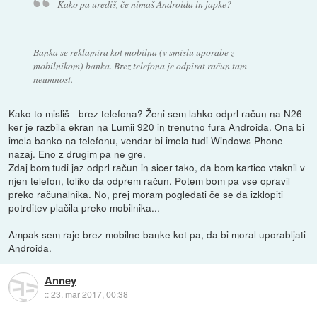
Kako pa urediš, če nimaš Androida in japke?
Banka se reklamira kot mobilna (v smislu uporabe z
mobilnikom) banka. Brez telefona je odpirat račun tam
neumnost.
Kako to misliš - brez telefona? Ženi sem lahko odprl račun na N26
ker je razbila ekran na Lumii 920 in trenutno fura Androida. Ona bi
imela banko na telefonu, vendar bi imela tudi Windows Phone
nazaj. Eno z drugim pa ne gre.
Zdaj bom tudi jaz odprl račun in sicer tako, da bom kartico vtaknil v
njen telefon, toliko da odprem račun. Potem bom pa vse opravil
preko računalnika. No, prej moram pogledati če se da izklopiti
potrditev plačila preko mobilnika...
Ampak sem raje brez mobilne banke kot pa, da bi moral uporabljati
Androida.
Anney
::
23. mar 2017, 00:38