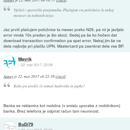
Goody
je
22. mar 2017 ob 10:57
izjavil
:
Vpišeš v sporočilo prejemniku. Plačujem vse položnice že nekaj
mesecev in nobenih težav.
Jaz prvič plačujem položnice ta mesec preko N26, pa mi je javljalo
error mnda 10x preden je šlo skozi. Sedaj pa še ko hočem dat
download transaction confirmation pa spet error. Nekaj jim še ne
dela najbolje pri plačilu UPN. Mastercard pa zaenkrat dela vse BP.
Mavrik
::
22. mar 2017, 23:08
Anney
je
22. mar 2017 ob 22:38
izjavil
:
Kako pa urediš, če nimaš Androida in japke?
Banka se reklamira kot mobilna (v smislu uporabe z mobilnikom)
banka. Brez telefona je odpirat račun tam neumnost.
BuDi79
::
22. mar 2017, 23:30