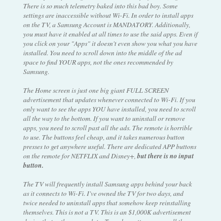
There is so much telemetry baked into this bad boy. Some
settings are inaccessible without Wi-Fi. In order to install apps
on the TV, a Samsung Account is MANDATORY. Additionally,
you must have it enabled at all times to use the said apps. Even if
you click on your "Apps" it doesn't even show you what you have
installed. You need to scroll down into the middle of the ad
space to find YOUR apps, not the ones recommended by
Samsung.
The Home screen is just one big giant FULL SCREEN
advertisement that updates whenever connected to Wi-Fi. If you
only want to see the apps YOU have installed, you need to scroll
all the way to the bottom. If you want to uninstall or remove
apps, you need to scroll past all the ads. The remote is horrible
to use. The buttons feel cheap, and it takes numerous button
presses to get anywhere useful. There are dedicated APP buttons
on the remote for NETFLIX and Disney+,
but there is no input
button.
The TV will frequently install Samsung apps behind your back
as it connects to Wi-Fi. I've owned the TV for two days, and
twice needed to uninstall apps that somehow keep reinstalling
themselves. This is not a TV. This is an $1,000K advertisement