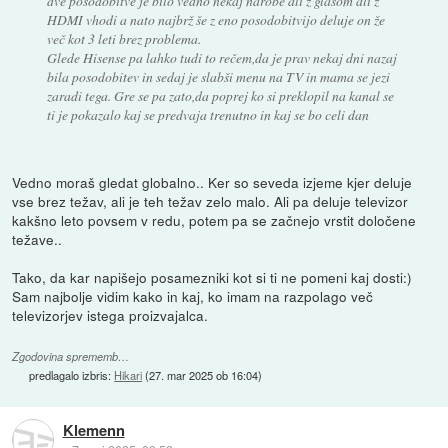
dve posodobitve je bilo vedno nekaj narobe ali z glasom ali z
HDMI vhodi a nato najbrž še z eno posodobitvijo deluje on že
več kot 3 leti brez problema.
Glede Hisense pa lahko tudi to rečem,da je prav nekaj dni nazaj
bila posodobitev in sedaj je slabši menu na TV in mama se jezi
zaradi tega. Gre se pa zato,da poprej ko si preklopil na kanal se
ti je pokazalo kaj se predvaja trenutno in kaj se bo celi dan
Vedno moraš gledat globalno.. Ker so seveda izjeme kjer deluje
vse brez težav, ali je teh težav zelo malo. Ali pa deluje televizor
kakšno leto povsem v redu, potem pa se začnejo vrstit določene
težave..
Tako, da kar napišejo posamezniki kot si ti ne pomeni kaj dosti:)
Sam najbolje vidim kako in kaj, ko imam na razpolago več
televizorjev istega proizvajalca.
Zgodovina sprememb…
predlagalo izbris:
Hikari
(
27. mar 2025 ob 16:04
)
Klemenn