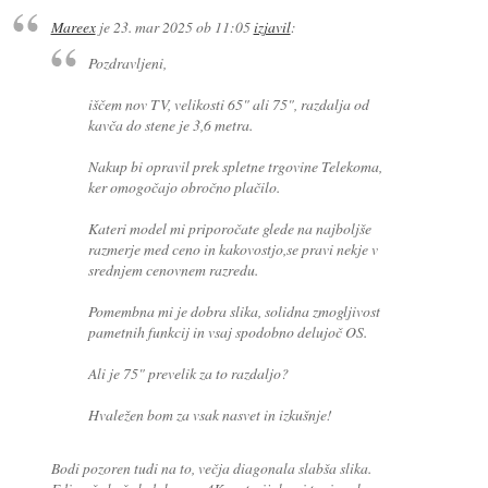
Mareex
je
23. mar 2025 ob 11:05
izjavil
:
Pozdravljeni,
iščem nov TV, velikosti 65" ali 75", razdalja od
kavča do stene je 3,6 metra.
Nakup bi opravil prek spletne trgovine Telekoma,
ker omogočajo obročno plačilo.
Kateri model mi priporočate glede na najboljše
razmerje med ceno in kakovostjo,se pravi nekje v
srednjem cenovnem razredu.
Pomembna mi je dobra slika, solidna zmogljivost
pametnih funkcij in vsaj spodobno delujoč OS.
Ali je 75" prevelik za to razdaljo?
Hvaležen bom za vsak nasvet in izkušnje!
Bodi pozoren tudi na to, večja diagonala slabša slika.