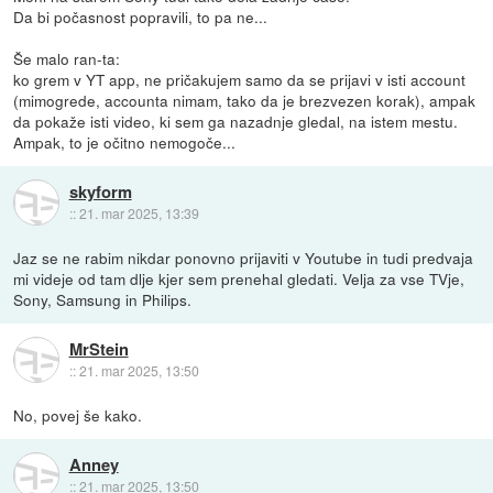
Da bi počasnost popravili, to pa ne...
Še malo ran-ta:
ko grem v YT app, ne pričakujem samo da se prijavi v isti account
(mimogrede, accounta nimam, tako da je brezvezen korak), ampak
da pokaže isti video, ki sem ga nazadnje gledal, na istem mestu.
Ampak, to je očitno nemogoče...
skyform
::
21. mar 2025, 13:39
Jaz se ne rabim nikdar ponovno prijaviti v Youtube in tudi predvaja
mi videje od tam dlje kjer sem prenehal gledati. Velja za vse TVje,
Sony, Samsung in Philips.
MrStein
::
21. mar 2025, 13:50
No, povej še kako.
Anney
::
21. mar 2025, 13:50