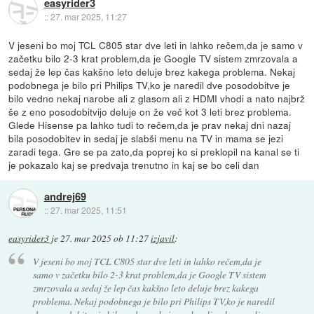
easyrider3
::
27. mar 2025, 11:27
V jeseni bo moj TCL C805 star dve leti in lahko rečem,da je samo v
začetku bilo 2-3 krat problem,da je Google TV sistem zmrzovala a
sedaj že lep čas kakšno leto deluje brez kakega problema. Nekaj
podobnega je bilo pri Philips TV,ko je naredil dve posodobitve je
bilo vedno nekaj narobe ali z glasom ali z HDMI vhodi a nato najbrž
še z eno posodobitvijo deluje on že več kot 3 leti brez problema.
Glede Hisense pa lahko tudi to rečem,da je prav nekaj dni nazaj
bila posodobitev in sedaj je slabši menu na TV in mama se jezi
zaradi tega. Gre se pa zato,da poprej ko si preklopil na kanal se ti
je pokazalo kaj se predvaja trenutno in kaj se bo celi dan
andrej69
::
27. mar 2025, 11:51
easyrider3
je
27. mar 2025 ob 11:27
izjavil
:
V jeseni bo moj TCL C805 star dve leti in lahko rečem,da je
samo v začetku bilo 2-3 krat problem,da je Google TV sistem
zmrzovala a sedaj že lep čas kakšno leto deluje brez kakega
problema. Nekaj podobnega je bilo pri Philips TV,ko je naredil