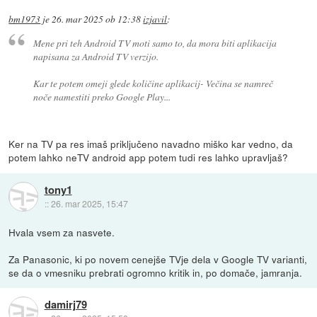
bm1973
je
26. mar 2025 ob 12:38
izjavil
:
Mene pri teh Android TV moti samo to, da mora biti aplikacija
napisana za Android TV verzijo.
Kar te potem omeji glede količine aplikacij- Večina se namreč
noče namestiti preko Google Play...
Ker na TV pa res imaš priključeno navadno miško kar vedno, da
potem lahko neTV android app potem tudi res lahko upravljaš?
tony1
::
26. mar 2025, 15:47
Hvala vsem za nasvete.
Za Panasonic, ki po novem cenejše TVje dela v Google TV varianti,
se da o vmesniku prebrati ogromno kritik in, po domače, jamranja.
damirj79