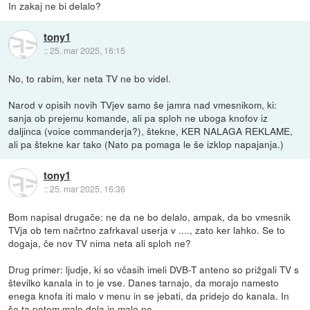
In zakaj ne bi delalo?
tony1
::
25. mar 2025, 16:15
No, to rabim, ker neta TV ne bo videl.
Narod v opisih novih TVjev samo še jamra nad vmesnikom, ki:
sanja ob prejemu komande, ali pa sploh ne uboga knofov iz
daljinca (voice commanderja?), štekne, KER NALAGA REKLAME,
ali pa štekne kar tako (Nato pa pomaga le še izklop napajanja.)
tony1
::
25. mar 2025, 16:36
Bom napisal drugače: ne da ne bo delalo, ampak, da bo vmesnik
TVja ob tem načrtno zafrkaval userja v ...., zato ker lahko. Se to
dogaja, če nov TV nima neta ali sploh ne?
Drug primer: ljudje, ki so včasih imeli DVB-T anteno so prižgali TV s
številko kanala in to je vse. Danes tarnajo, da morajo namesto
enega knofa iti malo v menu in se jebati, da pridejo do kanala. In
še ta potem malo dela in malo ne.