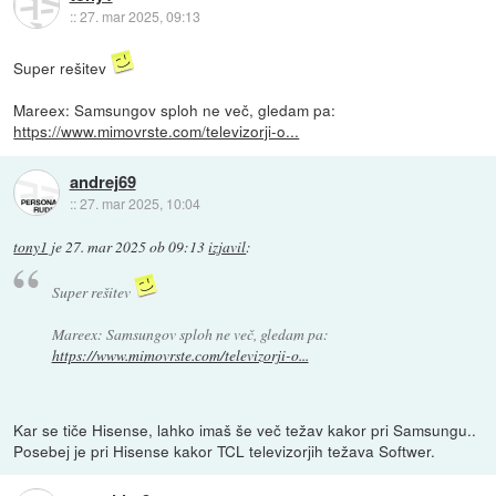
::
27. mar 2025, 09:13
Super rešitev
Mareex: Samsungov sploh ne več, gledam pa:
https://www.mimovrste.com/televizorji-o...
andrej69
::
27. mar 2025, 10:04
tony1
je
27. mar 2025 ob 09:13
izjavil
:
Super rešitev
Mareex: Samsungov sploh ne več, gledam pa:
https://www.mimovrste.com/televizorji-o...
Kar se tiče Hisense, lahko imaš še več težav kakor pri Samsungu..
Posebej je pri Hisense kakor TCL televizorjih težava Softwer.