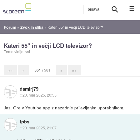
☰
Forum
»
Zvok in slika
»
Kateri 55" in večji LCD televizor?
Kateri 55" in večji LCD televizor?
Temo vidijo: vsi
561
/ 581
««
«
»
»»
damirj79
::
20. mar 2025, 20:55
Jaz. Gre v Youtube app z nazadnje prijavljenim uporabnikom.
fpbs
::
20. mar 2025, 21:07