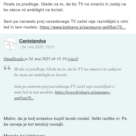
Hvala za predloge. Glede na to, da bo TV na omarici in zadaj ne
bo stene mi ambilight ne koristi.
Sem pa namesto prej navedenega TV začel raje razmišljati o mini
led in tem modelu:
https://www.bigbang.si/samsung-qe65qn70...
Cantstandya
::
24. maj 2025, 19:31
OmaDesala
je
24. maj 2025 ob 15:19
izjavil
:
Hvala za predloge. Glede na to, da bo TV na omarici in zadaj ne
bo stene mi ambilight ne koristi.
Sem pa namesto prej navedenega TV začel raje razmišljati o
mini led in tem modelu:
https://www.bigbang.si/samsung-
qe65qn70...
Mislim, da je bolj smiselno kupiti lanski model. Veliki razlike ni. Pa
še ceneje je kot letošnji novejši.
Mogoče kaj takšnega: