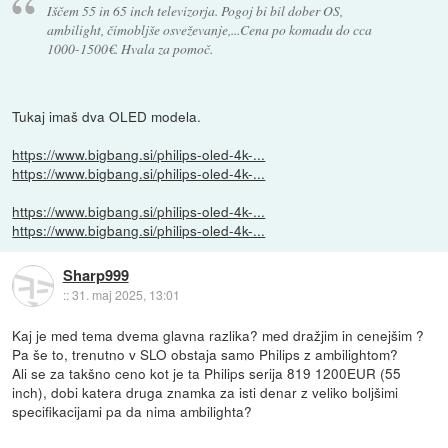
Iščem 55 in 65 inch televizorja. Pogoj bi bil dober OS,
ambilight, čimobljše osveževanje,...Cena po komadu do cca
1000-1500€. Hvala za pomoč.
Tukaj imaš dva OLED modela.
https://www.bigbang.si/philips-oled-4k-...
https://www.bigbang.si/philips-oled-4k-...
https://www.bigbang.si/philips-oled-4k-...
https://www.bigbang.si/philips-oled-4k-...
Sharp999
::
31. maj 2025, 13:01
Kaj je med tema dvema glavna razlika? med dražjim in cenejšim ?
Pa še to, trenutno v SLO obstaja samo Philips z ambilightom?
Ali se za takšno ceno kot je ta Philips serija 819 1200EUR (55
inch), dobi katera druga znamka za isti denar z veliko boljšimi
specifikacijami pa da nima ambilighta?