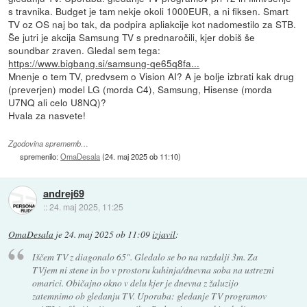
s travnika. Budget je tam nekje okoli 1000EUR, a ni fiksen. Smart
TV oz OS naj bo tak, da podpira apliakcije kot nadomestilo za STB.
Še jutri je akcija Samsung TV s prednaročili, kjer dobiš še
soundbar zraven. Gledal sem tega:
https://www.bigbang.si/samsung-qe65q8fa...
Mnenje o tem TV, predvsem o Vision AI? A je bolje izbrati kak drug
(preverjen) model LG (morda C4), Samsung, Hisense (morda
U7NQ ali celo U8NQ)?
Hvala za nasvete!
Zgodovina sprememb…
spremenilo:
OmaDesala
(
24. maj 2025 ob 11:10
)
andrej69
::
24. maj 2025, 11:25
OmaDesala
je
24. maj 2025 ob 11:09
izjavil
:
Iščem TV z diagonalo 65". Gledalo se bo na razdalji 3m. Za
TVjem ni stene in bo v prostoru kuhinja/dnevna soba na ustrezni
omarici. Običajno okno v delu kjer je dnevna z žaluzijo
zatemnimo ob gledanju TV. Uporaba: gledanje TV programov