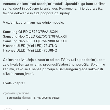
trenutno v dilemi med spodnjimi modeli. Uporabljal ga bom za filme,
serije, šport in občasno igranje iger. Pomembna mi je dobra slika,
tekoče delovanje in tudi podpora oz. updejti.
V ožjem izboru imam naslednje modele:
Samsung QLED QE75Q7FAAUXXH
Samsung Neo QLED QE75QN70FAUXXH
Samsung Neo QLED QE75QN80FAUXXH
Hisense ULED (Mini LED) 75U7NQ
Hisense ULED (Mini LED) 75U8NQ
Če ima kdo izkušnje s katerim od teh TV-jev (ali s podobnimi), bom
zelo hvaležen za mnenja, prednosti/slabosti, priporočila. Sploh me
zanima, kako se Hisense primerja s Samsungom glede kakovosti
slike in zanesljivosti.
Hvala vnaprej!
Zgodovina sprememb…
spremenilo:
Mareex
(
18. maj 2025 ob 08:52
)