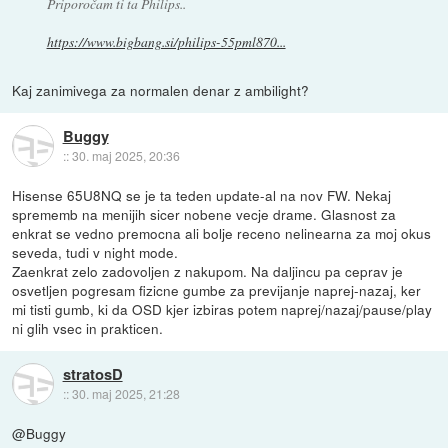
Priporočam ti ta Philips..
https://www.bigbang.si/philips-55pml870...
Kaj zanimivega za normalen denar z ambilight?
Buggy
::
30. maj 2025, 20:36
Hisense 65U8NQ se je ta teden update-al na nov FW. Nekaj
sprememb na menijih sicer nobene vecje drame. Glasnost za
enkrat se vedno premocna ali bolje receno nelinearna za moj okus
seveda, tudi v night mode.
Zaenkrat zelo zadovoljen z nakupom. Na daljincu pa ceprav je
osvetljen pogresam fizicne gumbe za previjanje naprej-nazaj, ker
mi tisti gumb, ki da OSD kjer izbiras potem naprej/nazaj/pause/play
ni glih vsec in prakticen.
stratosD
::
30. maj 2025, 21:28
@Buggy