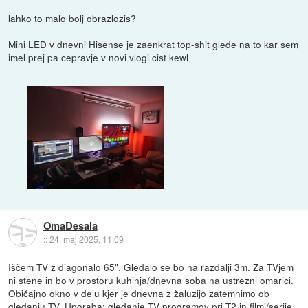
lahko to malo bolj obrazlozis?
Mini LED v dnevni Hisense je zaenkrat top-shit glede na to kar sem
imel prej pa cepravje v novi vlogi cist kewl
OmaDesala
::
24. maj 2025, 11:09
Iščem TV z diagonalo 65". Gledalo se bo na razdalji 3m. Za TVjem
ni stene in bo v prostoru kuhinja/dnevna soba na ustrezni omarici.
Običajno okno v delu kjer je dnevna z žaluzijo zatemnimo ob
gledanju TV. Uporaba: gledanje TV programov pri T2 in filmi/serije