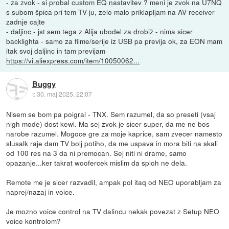
- za zvok - si probal custom EQ nastavitev ? meni je zvok na U7NQ
s subom špica pri tem TV-ju, zelo malo priklapljam na AV receiver
zadnje cajte
- daljinc - jst sem tega z Alija ubodel za drobiž - nima sicer
backlighta - samo za filme/serije iz USB pa previja ok, za EON mam
itak svoj daljinc in tam previjam
https://vi.aliexpress.com/item/10050062...
Buggy
::
30. maj 2025, 22:07
Nisem se bom pa poigral - TNX. Sem razumel, da so preseti (vsaj
nigh mode) dost kewl. Ma sej zvok je sicer super, da me ne bos
narobe razumel. Mogoce gre za moje kaprice, sam zvecer namesto
slusalk raje dam TV bolj potiho, da me uspava in mora biti na skali
od 100 res na 3 da ni premocan. Sej niti ni drame, samo
opazanje...ker takrat woofercek mislim da sploh ne dela.
Remote me je sicer razvadil, ampak pol itaq od NEO uporabljam za
naprej/nazaj in voice.
Je mozno voice control na TV dalincu nekak povezat z Setup NEO
voice kontrolom?