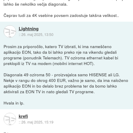
lahko še nekoliko večja diagonala.
Čeprav tudi za 4K vsebine povsem zadostuje takšna velikost..
Lightning
::
26. maj 2025, 13:50
Prosim za priporočilo, katero TV izbrati, ki ima nameščeno
aplikacijo EON, tako da bi lahko preko nje na vikendu gledali
programe (ponudnik Telemach). TV oziroma ethernet kabel bi
preklopili iz TV na modem (mobilni internet HOT).
Diagonala 49 oziroma 50 - proizvajalca samo HISENSE ali LG.
Nekje v rangu do okrog 400 EUR, važno je samo, da ima naloženo
aplikacijo EON in bo delalo brez problema ter da bomo lahko
aktivirali za EON TV in nato gledali TV programe.
Hvala in lp.
krefi
::
26. maj 2025, 15:19