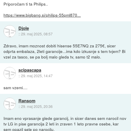
Priporočam ti ta Philips..
https://www.bigbang.si/philips-55pml870...
Djole
::
29. maj 2025, 08:57
Zdravo, imam moznost dobiti hisense 55E7NQ za 275€, sicer
odprta embalaza, 2leti garancije...ima kdo izkusnje s tem tvjem? Bi
vzel za tasco, se pa bolj malo gleda tv, samo t2 malo.
scipascapa
::
29. maj 2025, 14:47
sam vzemi....
Ransom
::
29. maj 2025, 20:36
Imam eno vprasanje glede garancij, in sicer danes sem narocil nov
tv LG in pise garancija 2 leti in zraven 1 leto pravne osebe, kar
sem opazil sele po narocilu.