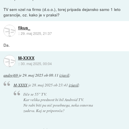
TV sem vzel na firmo (d.o.o.), torej pripada dejansko samo 1 leto
garancije, oz. kako je v praksi?
fikus_
::
29. maj 2025, 21:37
Da.
M-XXXX
::
30. maj 2025, 00:04
andrej69
je
29. maj 2025 ob 08:11
izjavil
:
M-XXXX
je
28. maj 2025 ob 23:41
izjavil
:
Išče se 55" TV.
Kar velika prednost bi bil Android TV.
Ne rabi biti pa nič posebnega, neka osnovna
zadeva. Kaj se priporoča?