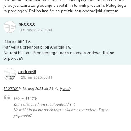
je boljša izbira za gledanje v svetlih in temnih prostorih. Poleg tega
ta predlagani Philips ima še ne preizkušen operacijski sismtem.
M-XXXX
::
28. maj 2025, 23:41
Išče se 55" TV.
Kar velika prednost bi bil Android TV.
Ne rabi biti pa nič posebnega, neka osnovna zadeva. Kaj se
priporoča?
andrej69
::
29. maj 2025, 08:11
M-XXXX
je
28. maj 2025 ob 23:41
izjavil
:
Išče se 55" TV.
Kar velika prednost bi bil Android TV.
Ne rabi biti pa nič posebnega, neka osnovna zadeva. Kaj se
priporoča?