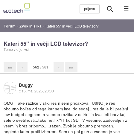
☰
Forum
»
Zvok in slika
»
Kateri 55" in večji LCD televizor?
Kateri 55" in večji LCD televizor?
Temo vidijo: vsi
562
/ 581
««
«
»
»»
Buggy
::
16. maj 2025, 20:30
OMG! Take razlike v sliki res nisem pricakoval. U8NQ je res
obcutno boljsa od tega kar sem imel do sedaj...res da je bil prejsni
low budget segment a vseeno razlika v ostrini in kvaliteti barv kaj
sele o svetilnosti...tako netflix/YT kot SD TV vsebine. Zadovoljen z
vsem in brez pripomb.....razen. Zvok je obcutno premocan,
neglede kater profil izberem. Sem na pol gluh a vseeno je vse