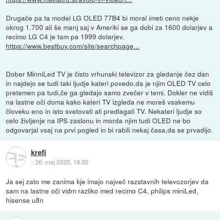
Drugače pa ta model LG OLED 77B4 bi moral imeti ceno nekje
okrog 1.700 ali še manj saj v Ameriki se ga dobi za 1600 dolarjev a
recimo LG C4 je tam pa 1999 dolarjev.
https://www.bestbuy.com/site/searchpage...
Dober MinniLed TV je čisto vrhunski televizor za gledanje čez dan
in najdejo se tudi taki ljudje kateri povedo,da je njim OLED TV celo
pretemen pa tudi,če ga gledajo samo zvečer v temi. Dokler ne vidiš
na lastne oči doma kako kateri TV izgleda ne moreš vsakemu
človeku eno in isto svetovati ali predlagati TV. Nekateri ljudje so
celo življenje na IPS zaslonu in morda njim tudi OLED ne bo
odgovarjal vsaj na prvi pogled in bi rabili nekaj časa,da se prvadijo.
krefi
::
26. maj 2025, 18:35
Ja sej zato me zanima kje imajo največ razstavnih televozorjev da
sam na lastne oči vidm razliko med recimo C4, philips miniLed,
hisense u8n