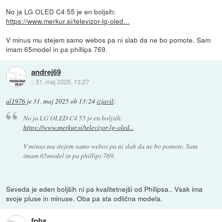
No ja LG OLED C4 55 je en boljsih:
https://www.merkur.si/televizor-lg-oled...
V minus mu stejem samo webos pa ni slab da ne bo pomote. Sam
imam 65model in pa phillips 769.
andrej69
::
31. maj 2025, 13:27
al1976
je
31. maj 2025 ob 13:24
izjavil
:
No ja LG OLED C4 55 je en boljsih:
https://www.merkur.si/televizor-lg-oled...
V minus mu stejem samo webos pa ni slab da ne bo pomote. Sam
imam 65model in pa phillips 769.
Seveda je eden boljših ni pa kvalitetnejši od Philipsa.. Vsak ima
svoje pluse in minuse. Oba pa sta odlična modela.
fpbs