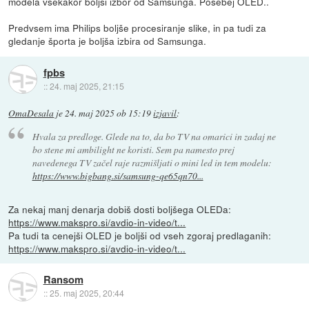
modela vsekakor boljši izbor od Samsunga. Posebej OLED..
Predvsem ima Philips boljše procesiranje slike, in pa tudi za
gledanje športa je boljša izbira od Samsunga.
fpbs
::
24. maj 2025, 21:15
OmaDesala
je
24. maj 2025 ob 15:19
izjavil
:
Hvala za predloge. Glede na to, da bo TV na omarici in zadaj ne
bo stene mi ambilight ne koristi. Sem pa namesto prej
navedenega TV začel raje razmišljati o mini led in tem modelu:
https://www.bigbang.si/samsung-qe65qn70...
Za nekaj manj denarja dobiš dosti boljšega OLEDa:
https://www.makspro.si/avdio-in-video/t...
Pa tudi ta cenejši OLED je boljši od vseh zgoraj predlaganih:
https://www.makspro.si/avdio-in-video/t...
Ransom
::
25. maj 2025, 20:44