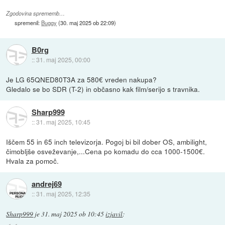
Zgodovina sprememb…
spremenil:
Buggy
(
30. maj 2025 ob 22:09
)
B0rg
::
31. maj 2025, 00:00
Je LG 65QNED80T3A za 580€ vreden nakupa?
Gledalo se bo SDR (T-2) in občasno kak film/serijo s travnika.
Sharp999
::
31. maj 2025, 10:45
Iščem 55 in 65 inch televizorja. Pogoj bi bil dober OS, ambilight,
čimobljše osveževanje,...Cena po komadu do cca 1000-1500€.
Hvala za pomoč.
andrej69
::
31. maj 2025, 12:35
Sharp999
je
31. maj 2025 ob 10:45
izjavil
: