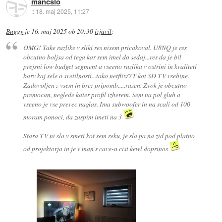
mancslo
::
18. maj 2025, 11:27
Buggy
je
16. maj 2025 ob 20:30
izjavil
:
OMG! Take razlike v sliki res nisem pricakoval. U8NQ je res
obcutno boljsa od tega kar sem imel do sedaj...res da je bil
prejsni low budget segment a vseeno razlika v ostrini in kvaliteti
barv kaj sele o svetilnosti...tako netflix/YT kot SD TV vsebine.
Zadovoljen z vsem in brez pripomb.....razen. Zvok je obcutno
premocan, neglede kater profil izberem. Sem na pol gluh a
vseeno je vse prevec naglas. Ima subwoofer in na scali od 100
moram ponoci, da zaspim imeti na 3
Stara TV ni sla v smeti kot sem reku, je sla pa na zid pod platno
od projektorja in je v man's cave-u cist kewl doprinos