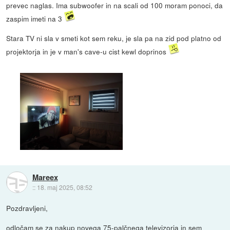
prevec naglas. Ima subwoofer in na scali od 100 moram ponoci, da
zaspim imeti na 3
Stara TV ni sla v smeti kot sem reku, je sla pa na zid pod platno od
projektorja in je v man's cave-u cist kewl doprinos
Mareex
::
18. maj 2025, 08:52
Pozdravljeni,
odločam se za nakup novega 75-palčnega televizorja in sem