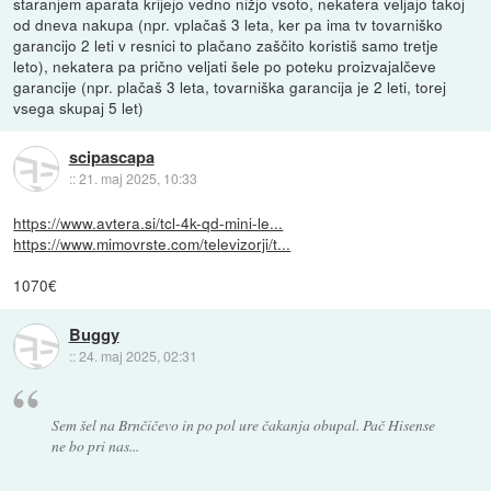
staranjem aparata krijejo vedno nižjo vsoto, nekatera veljajo takoj
od dneva nakupa (npr. vplačaš 3 leta, ker pa ima tv tovarniško
garancijo 2 leti v resnici to plačano zaščito koristiš samo tretje
leto), nekatera pa prično veljati šele po poteku proizvajalčeve
garancije (npr. plačaš 3 leta, tovarniška garancija je 2 leti, torej
vsega skupaj 5 let)
scipascapa
::
21. maj 2025, 10:33
https://www.avtera.si/tcl-4k-qd-mini-le...
https://www.mimovrste.com/televizorji/t...
1070€
Buggy
::
24. maj 2025, 02:31
Sem šel na Brnčičevo in po pol ure čakanja obupal. Pač Hisense
ne bo pri nas...