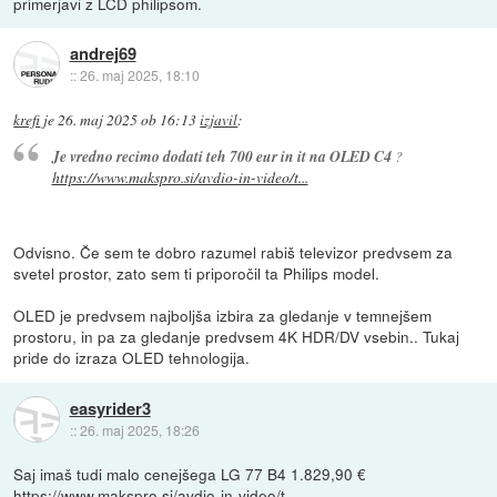
primerjavi z LCD philipsom.
andrej69
::
26. maj 2025, 18:10
krefi
je
26. maj 2025 ob 16:13
izjavil
:
Je vredno recimo dodati teh 700 eur in it na OLED C4
?
https://www.makspro.si/avdio-in-video/t...
Odvisno. Če sem te dobro razumel rabiš televizor predvsem za
svetel prostor, zato sem ti priporočil ta Philips model.
OLED je predvsem najboljša izbira za gledanje v temnejšem
prostoru, in pa za gledanje predvsem 4K HDR/DV vsebin.. Tukaj
pride do izraza OLED tehnologija.
easyrider3
::
26. maj 2025, 18:26
Saj imaš tudi malo cenejšega LG 77 B4 1.829,90 €
https://www.makspro.si/avdio-in-video/t...