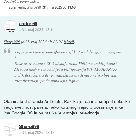
Zgodovina sprememb…
spremenilo:
Sharp999
(
31. maj 2025 ob 13:06
)
andrej69
::
31. maj 2025, 13:14
Sharp999
je
31. maj 2025 ob 13:01
izjavil
:
Kaj je med tema dvema glavna razlika? med dražjim in cenejšim
?
Pa še to, trenutno v SLO obstaja samo Philips z ambilightom?
Ali se za takšno ceno kot je ta Philips serija 819 1200EUR (55
inch), dobi katera druga znamka za isti denar z veliko boljšimi
specifikacijami pa da nima ambilighta?
Oba imata 3 stranski Ambilight. Razlika je, da ima serija 8 nekoliko
večjo svetilnost panela, nekoliko zmoglivejšo procesiranje slike,
ima Google OS in pa razlika je v stojalu televizorja.
Sharp999
::
31. maj 2025, 13:17