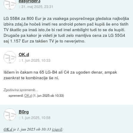
easyrider3
::
31. maj 2025, 23:31
LG 55B4 za 800 Eur je za vsakega povprečnega gledalca najboljša
izbira zdaj,če hočeš imeti res android potem pač kupiš še eno tistih
TV škatlic pa imaš isto,če bi rad imel ambilight tudi to se da kupiti.
Drugače pa kakor je videti je tudi zelo mamljiva cena za LG 55G4
saj 1.157 Eur za takšen TV je to neverjetno.
OK.d
::
1. jun 2025, 10:33
Iščem in čakam na 65 LG-B4 ali C4 za ugoden denar, ampak
zaenkrat te kombinacije še ni.
Zgodovina sprememb…
spremenil:
OK.d
(
1. jun 2025 ob 10:33
)
B0rg
::
1. jun 2025, 10:58
OK.d
je
1. jun 2025 ob 10:33
izjavil
: