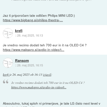
Jaz ti priporočam tale odličen Philips MINI LED:)
https://www.bigbang.si/philips-thextra-...
krefi
::
26. maj 2025, 16:13
Je vredno recimo dodati teh 700 eur in it na OLED C4 ?
https://www.makspro.si/avdio-in-video/t...
Ransom
::
26. maj 2025, 16:15
krefi
je
26. maj 2025 ob 16:13
izjavil
:
Je vredno recimo dodati teh 700 eur in it na OLED C4 ?
https://www.makspro.si/avdio-in-video/t...
Absoulutno, tukaj sploh ni primerjave, je tale LG čisto next level v