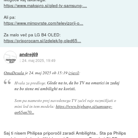
https://www.makspro.si/qled-tv-samsung-...
Ali pa:
https://www.mimovrste.com/televizorji-o...
Za malo več pa LG B4 OLED:
https://priporocam.si/izdelek/lg-oled65...
andrej69
::
24. maj 2025, 19:49
OmaDesala
je
24. maj 2025 ob 15:19
izjavil
:
Hvala za predloge.
Glede na to, da bo TV na omarici in zadaj
ne bo stene mi ambilight ne koristi.
Sem pa namesto prej navedenega TV začel raje razmišljati o
mini led in tem modelu:
https://www.bigbang.si/samsung-
qe65qn70...
Saj ti nisem Philipsa priporočil zaradi Ambilighta.. Sta pa Philips