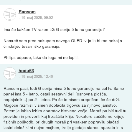
Ransom
::
19. maj 2025, 09:02
Ima še kakšen TV razen LG G serije 5 letno garancijo?
Namreč sem pred nakupom novega OLED tv-ja in bi rad nekaj s
čimdaljšo tovarniško garancijo.
Philips odpade, tako da tega mi ne lepiti.
hodu63
::
19. maj 2025, 12:40
Ransom pazi, tudi G serija nima 5 letne garancije na cel tv. Samo
panel ima 5 - letno, ostali sestavni deli (osnovna plošča,
napajalnik...) pa 2 - letno. Pa še to nisem prepričan, če še drži.
Mogoče razmisli v smeri doplačila trgovcu za njihovo jamstvo.
Potem je lahko izbira aparatov bistveno večja. Moraš pa biti tudi tu
previden in preveriti kaj ti zaščita krije. Nekatere zaščite ne krijejo
fizičnih poškodb, pri drugih moraš pri vsakem popravilu plačati
lastni delež ki ni nujno majhen, tretje gledajo starost aparata in s