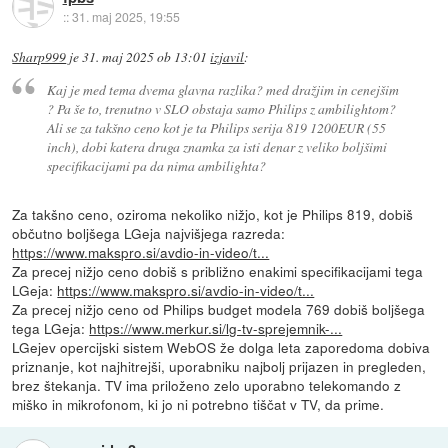
::
31. maj 2025, 19:55
Sharp999
je
31. maj 2025 ob 13:01
izjavil
:
Kaj je med tema dvema glavna razlika? med dražjim in cenejšim
? Pa še to, trenutno v SLO obstaja samo Philips z ambilightom?
Ali se za takšno ceno kot je ta Philips serija 819 1200EUR (55
inch), dobi katera druga znamka za isti denar z veliko boljšimi
specifikacijami pa da nima ambilighta?
Za takšno ceno, oziroma nekoliko nižjo, kot je Philips 819, dobiš
občutno boljšega LGeja najvišjega razreda:
https://www.makspro.si/avdio-in-video/t...
Za precej nižjo ceno dobiš s približno enakimi specifikacijami tega
LGeja:
https://www.makspro.si/avdio-in-video/t...
Za precej nižjo ceno od Philips budget modela 769 dobiš boljšega
tega LGeja:
https://www.merkur.si/lg-tv-sprejemnik-...
LGejev opercijski sistem WebOS že dolga leta zaporedoma dobiva
priznanje, kot najhitrejši, uporabniku najbolj prijazen in pregleden,
brez štekanja. TV ima priloženo zelo uporabno telekomando z
miško in mikrofonom, ki jo ni potrebno tiščat v TV, da prime.