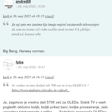
andrej69
::
26. maj 2025, 18:36
krefi
je
26. maj 2025 ob 18:35
izjavil
:
Ja sej zato me zanima kje imajo največ razstavnih televozorjev
da sam na lastne oči vidm razliko med recimo C4, philips
miniLed, hisense u8n
Big Bang, Harwey norman.
fpbs
::
26. maj 2025, 18:47
krefi
je
26. maj 2025 ob 16:13
izjavil
:
Je vredno recimo dodati teh 700 eur in it na OLED C4 ?
https://www.makspro.si/avdio-in-video/t...
Ja, zagotovo je vredno dati 570€ več za OLEDa. Dobiš TV v vseh
pogledih občutno boljši, boljši prikaz barv, boljše procesiranje, zelo
uporabna telekomanda z miško...... Sedajšnja generacija OLEDov