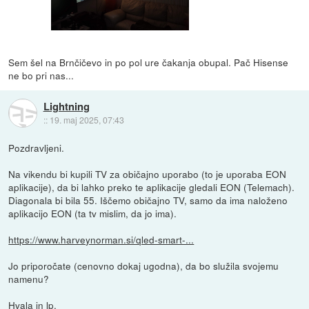
Sem šel na Brnčičevo in po pol ure čakanja obupal. Pač Hisense
ne bo pri nas...
Lightning
::
19. maj 2025, 07:43
Pozdravljeni.
Na vikendu bi kupili TV za običajno uporabo (to je uporaba EON
aplikacije), da bi lahko preko te aplikacije gledali EON (Telemach).
Diagonala bi bila 55. Iščemo običajno TV, samo da ima naloženo
aplikacijo EON (ta tv mislim, da jo ima).
https://www.harveynorman.si/qled-smart-...
Jo priporočate (cenovno dokaj ugodna), da bo služila svojemu
namenu?
Hvala in lp.