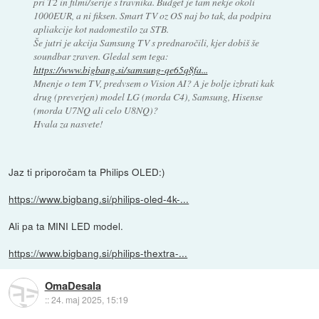
pri T2 in filmi/serije s travnika. Budget je tam nekje okoli
1000EUR, a ni fiksen. Smart TV oz OS naj bo tak, da podpira
apliakcije kot nadomestilo za STB.
Še jutri je akcija Samsung TV s prednaročili, kjer dobiš še
soundbar zraven. Gledal sem tega:
https://www.bigbang.si/samsung-qe65q8fa...
Mnenje o tem TV, predvsem o Vision AI? A je bolje izbrati kak
drug (preverjen) model LG (morda C4), Samsung, Hisense
(morda U7NQ ali celo U8NQ)?
Hvala za nasvete!
Jaz ti priporočam ta Philips OLED:)
https://www.bigbang.si/philips-oled-4k-...
Ali pa ta MINI LED model.
https://www.bigbang.si/philips-thextra-...
OmaDesala
::
24. maj 2025, 15:19