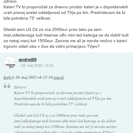
Zdravo
Kateri TV bi proporočali za dnevnu prostor kateri je v dopoldanskih
urah precej svetel oddaljenost od TVja pa 4m. Predvidevam da bi
bila potrebna 75' velikost.
Gledal sem LG C4 za cca 2000eur prav tako pa sem
imel.odledanega tudi hisense u8n mini-led katerga se da dobiti tudi
za nekaj manj kot 1500eur. Zanima me ali je morda možno v kateri
trgovini videti oba v živo da vidim primerjavo TVjev?
andrej69
::
26. maj 2025, 15:25
krefi
je
26. maj 2025 ob 15:19
izjavil
:
Zdravo
Kateri TV bi proporočali za dnevnu prostor kateri je v
dopoldanskih urah precej svetel oddaljenost od TVja pa 4m.
Predvidevam da bi bila potrebna 75' velikost.
Gledal sem LG C4 za cca 2000eur prav tako pa sem
imel.odledanega tudi hisense u8n mini-led katerga se da dobiti
tudi za nekaj manj kot 1500eur. Zanima me ali je morda možno
v kateri trgovini videti oba v živo da vidim primerjavo TVjev?