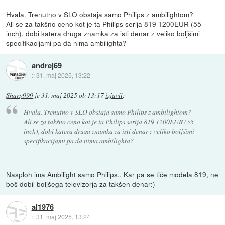
Hvala. Trenutno v SLO obstaja samo Philips z ambilightom?
Ali se za takšno ceno kot je ta Philips serija 819 1200EUR (55
inch), dobi katera druga znamka za isti denar z veliko boljšimi
specifikacijami pa da nima ambilighta?
andrej69
::
31. maj 2025, 13:22
Sharp999
je
31. maj 2025 ob 13:17
izjavil
:
Hvala. Trenutno v SLO obstaja samo Philips z ambilightom?
Ali se za takšno ceno kot je ta Philips serija 819 1200EUR (55
inch), dobi katera druga znamka za isti denar z veliko boljšimi
specifikacijami pa da nima ambilighta?
Nasploh ima Ambilight samo Philips.. Kar pa se tiče modela 819, ne
boš dobil boljšega televizorja za takšen denar:)
al1976
::
31. maj 2025, 13:24