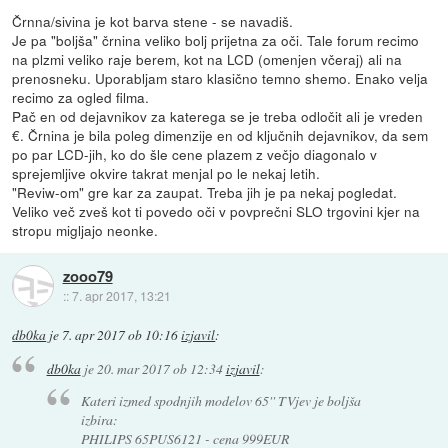
Črnna/sivina je kot barva stene - se navadiš.
Je pa "boljša" črnina veliko bolj prijetna za oči. Tale forum recimo
na plzmi veliko raje berem, kot na LCD (omenjen včeraj) ali na
prenosneku. Uporabljam staro klasično temno shemo. Enako velja
recimo za ogled filma.
Pač en od dejavnikov za katerega se je treba odločit ali je vreden
€. Črnina je bila poleg dimenzije en od ključnih dejavnikov, da sem
po par LCD-jih, ko do šle cene plazem z večjo diagonalo v
sprejemljive okvire takrat menjal po le nekaj letih.
"Reviw-om" gre kar za zaupat. Treba jih je pa nekaj pogledat.
Veliko več zveš kot ti povedo oči v povprečni SLO trgovini kjer na
stropu migljajo neonke.
zooo79
::
7. apr 2017, 13:21
db0ka
je
7. apr 2017 ob 10:16
izjavil
:
db0ka
je
20. mar 2017 ob 12:34
izjavil
:
Kateri izmed spodnjih modelov 65'' TVjev je boljša
izbira:
PHILIPS 65PUS6121 - cena 999EUR