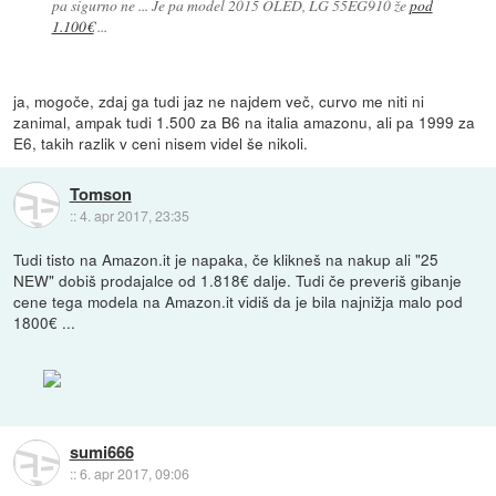
pa sigurno ne ... Je pa model 2015 OLED, LG 55EG910 že
pod
1.100€
...
ja, mogoče, zdaj ga tudi jaz ne najdem več, curvo me niti ni
zanimal, ampak tudi 1.500 za B6 na italia amazonu, ali pa 1999 za
E6, takih razlik v ceni nisem videl še nikoli.
Tomson
::
4. apr 2017, 23:35
Tudi tisto na Amazon.it je napaka, če klikneš na nakup ali "25
NEW" dobiš prodajalce od 1.818€ dalje. Tudi če preveriš gibanje
cene tega modela na Amazon.it vidiš da je bila najnižja malo pod
1800€ ...
sumi666
::
6. apr 2017, 09:06