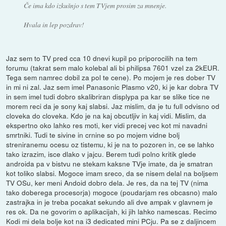
Če ima kdo izkušnjo s tem TVjem prosim za mnenje.
Hvala in lep pozdrav!
Jaz sem to TV pred cca 10 dnevi kupil po priporocilih na tem
forumu (takrat sem malo kolebal ali bi philipsa 7601 vzel za 2kEUR.
Tega sem namrec dobil za pol te cene). Po mojem je res dober TV
in mi ni zal. Jaz sem imel Panasonic Plasmo v20, ki je kar dobra TV
in sem imel tudi dobro skalibriran displypa pa kar se slike tice ne
morem reci da je sony kaj slabsi. Jaz mislim, da je tu full odvisno od
cloveka do cloveka. Kdo je na kaj obcutljiv in kaj vidi. Mislim, da
ekspertno oko lahko res moti, ker vidi precej vec kot mi navadni
smrtniki. Tudi te sivine in crnine so po mojem vidne bolj
streniranemu ocesu oz tistemu, ki je na to pozoren in, ce se lahko
tako izrazim, isce dlako v jajcu. Berem tudi polno kritik glede
androida pa v bistvu ne stekam kaksne TVje imate, da je smatran
kot toliko slabsi. Mogoce imam sreco, da se nisem delal na boljsem
TV OSu, ker meni Andoid dobro dela. Je res, da na tej TV (nima
tako doberega procesorja) mogoce (poudarjam res obcasno) malo
zastrajka in je treba pocakat sekundo ali dve ampak v glavnem je
res ok. Da ne govorim o aplikacijah, ki jih lahko namescas. Recimo
Kodi mi dela bolje kot na i3 dedicated mini PCju. Pa se z daljincem