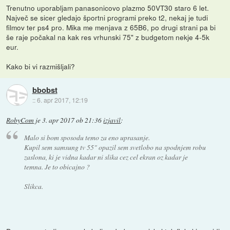
Trenutno uporabljam panasonicovo plazmo 50VT30 staro 6 let.
Največ se sicer gledajo športni programi preko t2, nekaj je tudi
filmov ter ps4 pro. Mika me menjava z 65B6, po drugi strani pa bi
še raje počakal na kak res vrhunski 75" z budgetom nekje 4-5k
eur.
Kako bi vi razmišljali?
bbobst
::
6. apr 2017, 12:19
RobyCom
je
3. apr 2017 ob 21:36
izjavil
:
Malo si bom sposodu temo za eno uprasanje.
Kupil sem samsung tv 55" opazil sem svetlobo na spodnjem robu
zaslona, ki je vidna kadar ni slika cez cel ekran oz kadar je
temna. Je to obicajno ?
Slikca.