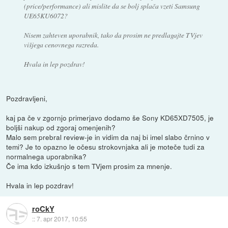
(price/performance) ali mislite da se bolj splača vzeti Samsung
UE65KU6072?
Nisem zahteven uporabnik, tako da prosim ne predlagajte TVjev
višjega cenovnega razreda.
Hvala in lep pozdrav!
Pozdravljeni,
kaj pa če v zgornjo primerjavo dodamo še Sony KD65XD7505, je
boljši nakup od zgoraj omenjenih?
Malo sem prebral review-je in vidim da naj bi imel slabo črnino v
temi? Je to opazno le očesu strokovnjaka ali je moteče tudi za
normalnega uporabnika?
Če ima kdo izkušnjo s tem TVjem prosim za mnenje.
Hvala in lep pozdrav!
roCkY
::
7. apr 2017, 10:55