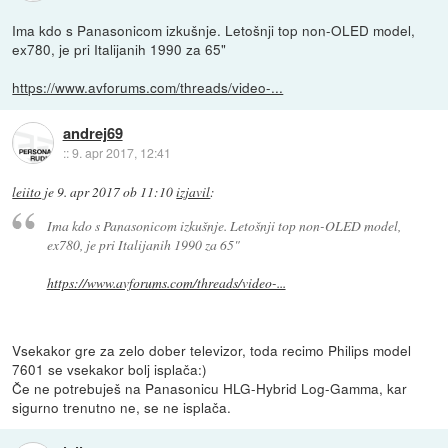
Ima kdo s Panasonicom izkušnje. Letošnji top non-OLED model,
ex780, je pri Italijanih 1990 za 65"
https://www.avforums.com/threads/video-...
andrej69
::
9. apr 2017, 12:41
leiito
je
9. apr 2017 ob 11:10
izjavil
:
Ima kdo s Panasonicom izkušnje. Letošnji top non-OLED model,
ex780, je pri Italijanih 1990 za 65"
https://www.avforums.com/threads/video-...
Vsekakor gre za zelo dober televizor, toda recimo Philips model
7601 se vsekakor bolj isplača:)
Če ne potrebuješ na Panasonicu HLG-Hybrid Log-Gamma, kar
sigurno trenutno ne, se ne isplača.