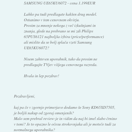
SAMSUNG UE65KU6072 - cena 1.199EUR
Lahko pa tudi predlagate kakšen drug model.
Ostanimo v tem cenovnem okvirju.
Prosim za mnenje nekoga z več izkušnjami in
znanja, glede na prebrano se mi zdi Philips
65PUS6121 najboljša izbira (price/performance)
ali mislite da se bolj splača vzeti Samsung
UE65KU6072?
Nisem zahteven uporabnik, tako da prosim ne
predlagajte TVjev višjega cenovnega razreda.
Hvala in lep pozdrav!
Pozdravljeni,
kaj pa če v zgornjo primerjavo dodamo še Sony KD65XD7505,
je boljši nakup od zgoraj omenjenih?
Malo sem prebral review-je in vidim da naj bi imel slabo črnino
v temi? Je to opazno le očesu strokovnjaka ali je moteče tudi za
normalnega uporabnika?