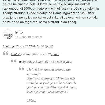
ga res neizmerno želel. Morda še najraje bi kupil malenkost
rabljenega KS8000, pri katerem je imel lastnik srečo s panelom in
zadnjo stranico. Glede slednje na Samsungovem servisu sicer
pravijo, da ne vpliva na kakovost slike ali delovanje in da se itak,
če že pride do tega, vidi samo s strani in od zadaj.
leiito
::
10. apr 2017, 12:29
bbobst
je
10. apr 2017 ob 11:56
izjavil
:
bbobst
je
6. apr 2017 ob 12:19
izjavil
:
RobyCom
je
3. apr 2017 ob 21:36
izjavil
:
Malo si bom sposodu temo za eno
uprasanje.
Kupil sem samsung tv 55" opazil sem
svetlobo na spodnjem robu zaslona, ki
je vidna kadar ni slika cez cel ekran oz
kadar je temna. Je to obicajno ?
Slikca.