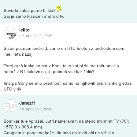
Seveda zakaj pa ne bi šlo?
Saj je samo klasičen android tv.
leiito
::
7. apr 2017, 17:35
Slabo poznam android, samo en HTC telefon z androidom sem
imel, leta nazaj.
Torej greš lahko komot v Kodi, tako kot bi šel na računalniku,
najbrž z BT tipkovnico, in počneš vse kar želiš?
Ima pa Sony še eno prednost, samo na njihovih tivijih lahko gledaš
UFC v 4k.
JanezH
::
8. apr 2017, 20:36
Bom kar tule vprašal. Jutri nameravam na steno montirat TV (70":
1572.3 x 908.4 mm).
Googlam in ponekod kaže, da tako da imaš oči na višini v