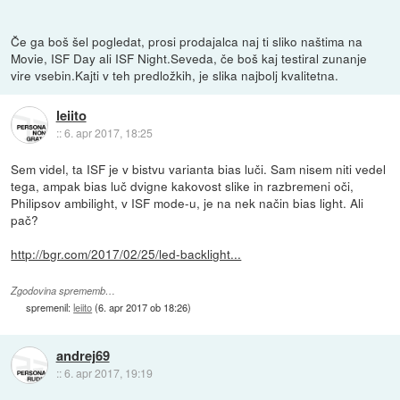
Če ga boš šel pogledat, prosi prodajalca naj ti sliko naštima na
Movie, ISF Day ali ISF Night.Seveda, če boš kaj testiral zunanje
vire vsebin.Kajti v teh predložkih, je slika najbolj kvalitetna.
leiito
::
6. apr 2017, 18:25
Sem videl, ta ISF je v bistvu varianta bias luči. Sam nisem niti vedel
tega, ampak bias luč dvigne kakovost slike in razbremeni oči,
Philipsov ambilight, v ISF mode-u, je na nek način bias light. Ali
pač?
http://bgr.com/2017/02/25/led-backlight...
Zgodovina sprememb…
spremenil:
leiito
(
6. apr 2017 ob 18:26
)
andrej69
::
6. apr 2017, 19:19