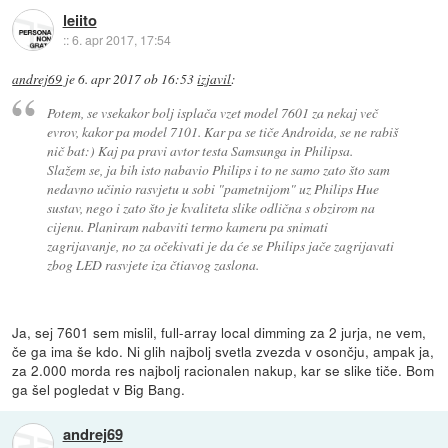
leiito
::
6. apr 2017, 17:54
andrej69
je
6. apr 2017 ob 16:53
izjavil
:
Potem, se vsekakor bolj isplača vzet model 7601 za nekaj več
evrov, kakor pa model 7101. Kar pa se tiče Androida, se ne rabiš
nič bat:) Kaj pa pravi avtor testa Samsunga in Philipsa.
Slažem se, ja bih isto nabavio Philips i to ne samo zato što sam
nedavno učinio rasvjetu u sobi "pametnijom" uz Philips Hue
sustav, nego i zato što je kvaliteta slike odlična s obzirom na
cijenu. Planiram nabaviti termo kameru pa snimati
zagrijavanje, no za očekivati je da će se Philips jače zagrijavati
zbog LED rasvjete iza čtiavog zaslona.
Ja, sej 7601 sem mislil, full-array local dimming za 2 jurja, ne vem,
če ga ima še kdo. Ni glih najbolj svetla zvezda v osončju, ampak ja,
za 2.000 morda res najbolj racionalen nakup, kar se slike tiče. Bom
ga šel pogledat v Big Bang.
andrej69