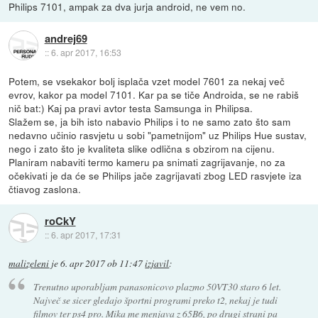
Philips 7101, ampak za dva jurja android, ne vem no.
andrej69
::
6. apr 2017, 16:53
Potem, se vsekakor bolj isplača vzet model 7601 za nekaj več
evrov, kakor pa model 7101. Kar pa se tiče Androida, se ne rabiš
nič bat:) Kaj pa pravi avtor testa Samsunga in Philipsa.
Slažem se, ja bih isto nabavio Philips i to ne samo zato što sam
nedavno učinio rasvjetu u sobi "pametnijom" uz Philips Hue sustav,
nego i zato što je kvaliteta slike odlična s obzirom na cijenu.
Planiram nabaviti termo kameru pa snimati zagrijavanje, no za
očekivati je da će se Philips jače zagrijavati zbog LED rasvjete iza
čtiavog zaslona.
roCkY
::
6. apr 2017, 17:31
malizeleni
je
6. apr 2017 ob 11:47
izjavil
:
Trenutno uporabljam panasonicovo plazmo 50VT30 staro 6 let.
Največ se sicer gledajo športni programi preko t2, nekaj je tudi
filmov ter ps4 pro. Mika me menjava z 65B6, po drugi strani pa