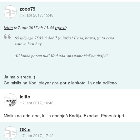
zooo79
::
7. apr 2017, 15:48
leiito
je
7. apr 2017 ob 15:44
izjavil
:
65 inčnega 7505 si dobil za jurja? Če ja, bravo, za to ceno
gotovo best buy.
Ali lahko potem tudi Kod add-ons nameščaš na tiviju?
Ja malo srece :)
Ce mislis na Kodi player gre gor z lahkoto. In dela odlicno.
leiito
::
7. apr 2017, 16:48
Mislim na add-one, ki jih dodajaš Kodiju, Exodus, Phoenix ipd.
OK.d
::
7. apr 2017, 17:12