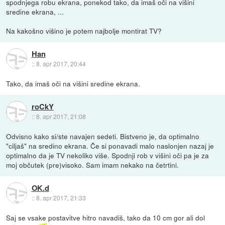
spodnjega robu ekrana, ponekod tako, da imaš oči na višini
sredine ekrana, ...
Na kakošno višino je potem najbolje montirat TV?
Han
::
8. apr 2017, 20:44
Tako, da imaš oči na višini sredine ekrana.
roCkY
::
8. apr 2017, 21:08
Odvisno kako si/ste navajen sedeti. Bistveno je, da optimalno
"ciljaš" na sredino ekrana. Če si ponavadi malo naslonjen nazaj je
optimalno da je TV nekoliko više. Spodnji rob v višini oči pa je za
moj občutek (pre)visoko. Sam imam nekako na četrtini.
OK.d
::
8. apr 2017, 21:33
Saj se vsake postavitve hitro navadiš, tako da 10 cm gor ali dol