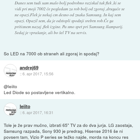
Danes sem tudi sam malo bolj podrobno raziskal tak flek ,ki se
vidi pri moji 7002 če pogledam za rob bolj od zgoraj ,drugače se
ne opazi.Flek je nekaj cm desno od znaka Samsung. In kaj sem
opazi. Opazil sem, da je odstopli spodnji srebrn rob.Če ga
pritisnem nazaj ,flek izgine. Pa smo spet pri Samsung šlamparij.
Sedaj je vprašanje, ali bo šel TV na servis.
So LED na 7000 ob straneh ali zgoraj in spodaj?
andrej69
::
6. apr 2017, 15:56
@leiito
Led Diode so postavljene vertikalno.
leiito
::
6. apr 2017, 16:31
Tole je že prav mučno, izbrati 65" TV za do dva jurja. LG zaostaja,
Samsung razpada, Sony 930 je predrag, Hisense 2016 še ni
povsem tam, Vizio P series se težko najde, morda na koncu res