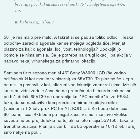
bi še raje počakal na kak res vrhunski 75" z budgetom nekje 4-5k
eur.
Kako bi vi razmišljali?
50" je res malo pre malo. A takrat si se pač za toliko odločil. Težka
odločitev zaradi diagonale kar se mojega pogleda tiče. Menjat
plazmo za kaj; diagonala, ločljivost, tehnologija? Upokojiti jo
pomoje še nima smisla. Če je potreba na drugi lokaciji pa akcija v
nabavo nekaj vrhunskega za primarno lokacijo.
Sam sem tisto sezono menjal 46" Sony W3000 LCD (še vedno
odlično služi kot monitor v pisarni) za 65VT30. Te plazme še zlepa
ne mislim postaviti v kot, alternativne lokacije zaenkrat nima. Me nič
kar sem videl zadnje čase še ne prepriča, da bi morda kak beksel
po hiši delali. 65VT30 se uporablja kot "PC monitor" in za PS3/4
tako, da so nastavitve kompromis za mirno in gibljivo sliko
(večinoma T-2 iptv prek PC ter YT, KODI,...). Ko bodo dobri cca.
80" paneli cca. 4k€ bom pa migat začel v smer menjave vkolikor
seveda ne bo prej defekta na tej ali na leto mlajši 55VT50. Taka je
trenutna pozicija. Plan je sicer bil, da bo operativna 10-12 let. Torej
smo nekje na pol...