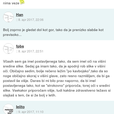
nima veze
Han
::
8. apr 2017, 22:06
Bolj zoprno je gledat dol kot gor, tako da je prenizko slabše kot
previsoko...
fpbs
::
8. apr 2017, 22:51
Včasih sem ga imel postavljenega tako, da sem imel oči na višini
sredine slike. Sedaj ga imam tako, da je spodnji rob slike v višini
oči. Običajno sedim, bolje rečeno ležim "po kavbojsko",tako da so
noge običajno skoraj v višini glave, zato resno razmišljam, da bi ga
postavil še višje. Danes bi mi bilo prav naporno, da bi imel
postavljenega tako, kot se "strokovno" priporoča, torej oči v sredini
slike. Vsekakor priporočam višje, tudi kakšne zdravstveno težavo si
olajšaš s tem, če si že bolj v letih.
leiito
::
9. apr 2017, 11:10