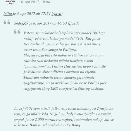
::
6. apr 2017, 18:04
leiito
je
6. apr 2017 ob 17:54
izjavil
:
andrej69
je
6. apr 2017 ob 16:53
izjavil
:
Potem, se vsekakor bolj isplača vzet model 7601 za
nekaj več evrov, kakor pa model 7101. Kar pa se
tiče Androida, se ne rabiš nič bat:) Kaj pa pravi
avtor testa Samsunga in Philipsa.
Slažem se, ja bih isto nabavio Philips i to ne samo
zato što sam nedavno učinio rasvjetu u sobi
"pametnijom" uz Philips Hue sustav, nego i zato što
je kvaliteta slike odlična s obzirom na cijenu.
Planiram nabaviti termo kameru pa snimati
zagrijavanje, no za očekivati je da će se Philips jače
zagrijavati zbog LED rasvjete iza čtiavog zaslona.
Ja, sej 7601 sem mislil, full-array local dimming za 2 jurja, ne
vem, če ga ima še kdo. Ni glih najbolj svetla zvezda v osončju,
ampak ja, za 2.000 morda res najbolj racionalen nakup, kar se
slike tiče. Bom ga šel pogledat v Big Bang.