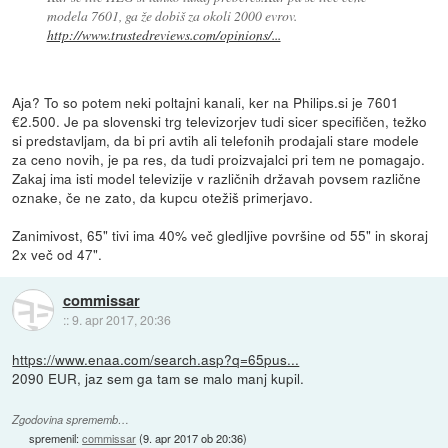
modela 7601, ga že dobiš za okoli 2000 evrov.
http://www.trustedreviews.com/opinions/...
Aja? To so potem neki poltajni kanali, ker na Philips.si je 7601
€2.500. Je pa slovenski trg televizorjev tudi sicer specifičen, težko
si predstavljam, da bi pri avtih ali telefonih prodajali stare modele
za ceno novih, je pa res, da tudi proizvajalci pri tem ne pomagajo.
Zakaj ima isti model televizije v različnih državah povsem različne
oznake, če ne zato, da kupcu otežiš primerjavo.
Zanimivost, 65" tivi ima 40% več gledljive površine od 55" in skoraj
2x več od 47".
commissar
::
9. apr 2017, 20:36
https://www.enaa.com/search.asp?q=65pus...
2090 EUR, jaz sem ga tam se malo manj kupil.
Zgodovina sprememb…
spremenil:
commissar
(
9. apr 2017 ob 20:36
)