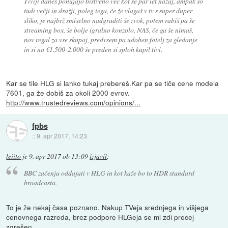
Tiviji danes ponujajo bistveno več kot še par let nazaj, ampak so
tudi večji in dražji, poleg tega, če že vlagaš v tv s super duper
sliko, je najbrž smiselno nadgraditi še zvok, potem rabiš pa še
streaming box, še bolje igralno konzolo, NAS, če ga še nimaš,
nov regal za vse skupaj, predvsem pa udoben fotelj za gledanje
in si na €1.500-2.000 še preden si sploh kupil tivi.
Kar se tile HLG si lahko tukaj prebereš.Kar pa se tiče cene modela
7601, ga že dobiš za okoli 2000 evrov.
http://www.trustedreviews.com/opinions/...
fpbs
::
9. apr 2017, 14:23
leiito
je
9. apr 2017 ob 13:09
izjavil
:
BBC začenja oddajati v HLG in kot kaže bo to HDR standard
broadcasta.
To je že nekaj časa poznano. Nakup TVeja srednjega in višjega
cenovnega razreda, brez podpore HLGeja se mi zdi precej
zgrešen.