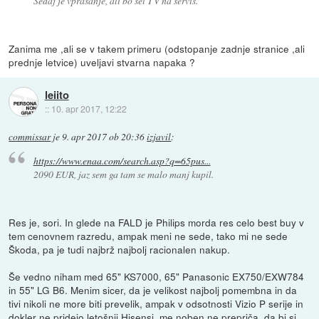
Sedaj je vprašanje, ali bo šel TV na servis.
Zanima me ,ali se v takem primeru (odstopanje zadnje stranice ,ali
prednje letvice) uveljavi stvarna napaka ?
leiito
::
10. apr 2017, 12:22
commissar
je
9. apr 2017 ob 20:36
izjavil
:
https://www.enaa.com/search.asp?q=65pus...
2090 EUR, jaz sem ga tam se malo manj kupil.
Res je, sori. In glede na FALD je Philips morda res celo best buy v
tem cenovnem razredu, ampak meni ne sede, tako mi ne sede
Škoda, pa je tudi najbrž najbolj racionalen nakup.
Še vedno niham med 65" KS7000, 65" Panasonic EX750/EXW784
in 55" LG B6. Menim sicer, da je velikost najbolj pomembna in da
tivi nikoli ne more biti prevelik, ampak v odsotnosti Vizio P serije in
dokler ne pridejo letošnji Hisensi, me noben ne prepriča, da bi si