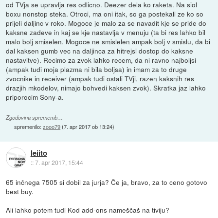
od TVja se upravlja res odlicno. Deezer dela ko raketa. Na siol
boxu nonstop steka. Otroci, ma oni itak, so ga postekali ze ko so
prijeli daljinc v roko. Mogoce je malo za se navadit kje se pride do
kaksne zadeve in kaj se kje nastavlja v menuju (ta bi res lahko bil
malo bolj smiselen. Mogoce ne smislelen ampak bolj v smislu, da bi
dal kaksen gumb vec na daljinca za hitrejsi dostop do kaksne
nastavitve). Recimo za zvok lahko recem, da ni ravno najboljsi
(ampak tudi moja plazma ni bila boljsa) in imam za to druge
zvocnike in receiver (ampak tudi ostali TVji, razen kaksnih res
drazjih mkodelov, nimajo bohvedi kaksen zvok). Skratka jaz lahko
priporocim Sony-a.
Zgodovina sprememb…
spremenilo:
zooo79
(
7. apr 2017 ob 13:24
)
leiito
::
7. apr 2017, 15:44
65 inčnega 7505 si dobil za jurja? Če ja, bravo, za to ceno gotovo
best buy.
Ali lahko potem tudi Kod add-ons nameščaš na tiviju?