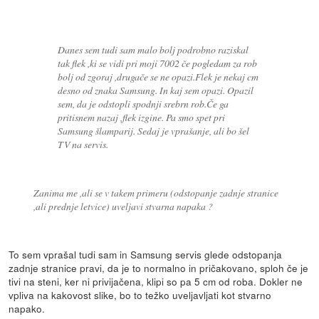
Danes sem tudi sam malo bolj podrobno raziskal
tak flek ,ki se vidi pri moji 7002 če pogledam za rob
bolj od zgoraj ,drugače se ne opazi.Flek je nekaj cm
desno od znaka Samsung. In kaj sem opazi. Opazil
sem, da je odstopli spodnji srebrn rob.Če ga
pritisnem nazaj ,flek izgine. Pa smo spet pri
Samsung šlamparij. Sedaj je vprašanje, ali bo šel
TV na servis.
Zanima me ,ali se v takem primeru (odstopanje zadnje stranice
,ali prednje letvice) uveljavi stvarna napaka ?
To sem vprašal tudi sam in Samsung servis glede odstopanja
zadnje stranice pravi, da je to normalno in pričakovano, sploh če je
tivi na steni, ker ni privijačena, klipi so pa 5 cm od roba. Dokler ne
vpliva na kakovost slike, bo to težko uveljavljati kot stvarno
napako.