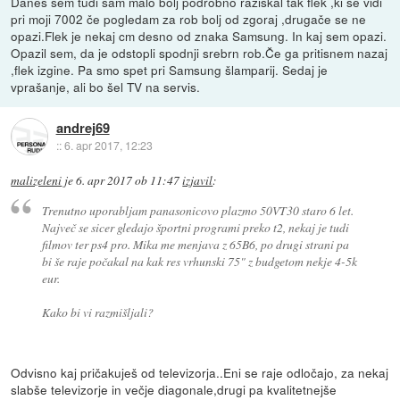
Danes sem tudi sam malo bolj podrobno raziskal tak flek ,ki se vidi
pri moji 7002 če pogledam za rob bolj od zgoraj ,drugače se ne
opazi.Flek je nekaj cm desno od znaka Samsung. In kaj sem opazi.
Opazil sem, da je odstopli spodnji srebrn rob.Če ga pritisnem nazaj
,flek izgine. Pa smo spet pri Samsung šlamparij. Sedaj je
vprašanje, ali bo šel TV na servis.
andrej69
::
6. apr 2017, 12:23
malizeleni
je
6. apr 2017 ob 11:47
izjavil
:
Trenutno uporabljam panasonicovo plazmo 50VT30 staro 6 let.
Največ se sicer gledajo športni programi preko t2, nekaj je tudi
filmov ter ps4 pro. Mika me menjava z 65B6, po drugi strani pa
bi še raje počakal na kak res vrhunski 75" z budgetom nekje 4-5k
eur.
Kako bi vi razmišljali?
Odvisno kaj pričakuješ od televizorja..Eni se raje odločajo, za nekaj
slabše televizorje in večje diagonale,drugi pa kvalitetnejše