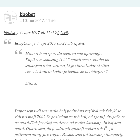
bbobst
::
10. apr 2017, 11:56
bbobst
je
6. apr 2017 ob 12:19
izjavil
:
RobyCom
je
3. apr 2017 ob 21:36
izjavil
:
Malo si bom sposodu temo za eno uprasanje.
Kupil sem samsung tv 55" opazil sem svetlobo na
spodnjem robu zaslona, ki je vidna kadar ni slika
cez cel ekran oz kadar je temna. Je to obicajno ?
Slikca.
Danes sem tudi sam malo bolj podrobno raziskal tak flek ,ki se
vidi pri moji 7002 če pogledam za rob bolj od zgoraj ,drugače se
ne opazi.Flek je nekaj cm desno od znaka Samsung. In kaj sem
opazi. Opazil sem, da je odstopli spodnji srebrn rob.Če ga
pritisnem nazaj ,flek izgine. Pa smo spet pri Samsung šlamparij.