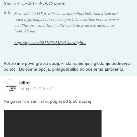
leiito
je
6. apr 2017 ob 18:25
izjavil
:
Sem videl, ta ISF je v bistvu varianta bias luči. Sam nisem niti
vedel tega, ampak bias luč dvigne kakovost slike in razbremeni
oči, Philipsov ambilight, v ISF mode-u, je na nek način bias
light. Ali pač?
http://bgr.com/2017/02/25/led-backlight...
Kot že ime pove gre za opciji, ki sta namenjeni gledanju podnevi ali
ponoči. Določena opcija, prilagodi sliko določenemu ambijentu.
leiito
::
6. apr 2017, 21:12
Ne govorim o sami sliki, poglej od 2:50 naprej