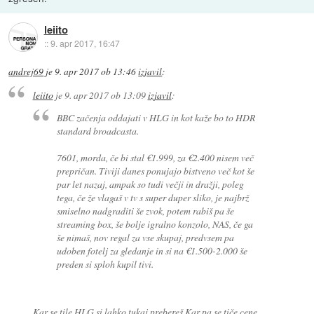
leiito
::
9. apr 2017, 16:47
andrej69
je
9. apr 2017 ob 13:46
izjavil
:
leiito
je
9. apr 2017 ob 13:09
izjavil
:
BBC začenja oddajati v HLG in kot kaže bo to HDR
standard broadcasta.
7601, morda, če bi stal €1.999, za €2.400 nisem več
prepričan. Tiviji danes ponujajo bistveno več kot še
par let nazaj, ampak so tudi večji in dražji, poleg
tega, če že vlagaš v tv s super duper sliko, je najbrž
smiselno nadgraditi še zvok, potem rabiš pa še
streaming box, še bolje igralno konzolo, NAS, če ga
še nimaš, nov regal za vse skupaj, predvsem pa
udoben fotelj za gledanje in si na €1.500-2.000 še
preden si sploh kupil tivi.
Kar se tile HLG si lahko tukaj prebereš.Kar pa se tiče cene