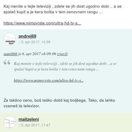
Kaj menite o tejle televiziji , zdele se jih dost ugodno dobi .. a se
spalač kupit a je kera bolša v tem cenovnem rangu ...
https://www.mimovrste.com/ultra-hd-tv-s...
andrej69
::
6. apr 2017, 10:38
sumi666
je
6. apr 2017 ob 09:06
izjavil
:
Kaj menite o tejle televiziji , zdele se jih dost ugodno dobi .. a se
spalač kupit a je kera bolša v tem cenovnem rangu ...
https://www.mimovrste.com/ultra-hd-tv-s...
Za takšno ceno, boš teško dobil kaj boljšega. Tako, da lahko
vzameš ta televizor.
malizeleni
::
6. apr 2017, 11:47