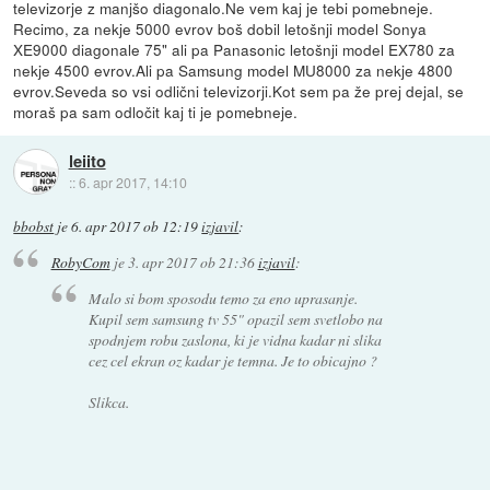
televizorje z manjšo diagonalo.Ne vem kaj je tebi pomebneje.
Recimo, za nekje 5000 evrov boš dobil letošnji model Sonya
XE9000 diagonale 75" ali pa Panasonic letošnji model EX780 za
nekje 4500 evrov.Ali pa Samsung model MU8000 za nekje 4800
evrov.Seveda so vsi odlični televizorji.Kot sem pa že prej dejal, se
moraš pa sam odločit kaj ti je pomebneje.
leiito
::
6. apr 2017, 14:10
bbobst
je
6. apr 2017 ob 12:19
izjavil
:
RobyCom
je
3. apr 2017 ob 21:36
izjavil
:
Malo si bom sposodu temo za eno uprasanje.
Kupil sem samsung tv 55" opazil sem svetlobo na
spodnjem robu zaslona, ki je vidna kadar ni slika
cez cel ekran oz kadar je temna. Je to obicajno ?
Slikca.