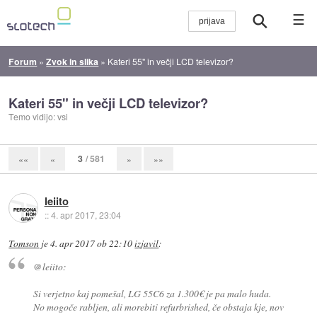
☰
Forum
»
Zvok in slika
»
Kateri 55" in večji LCD televizor?
Kateri 55" in večji LCD televizor?
Temo vidijo: vsi
3
/ 581
««
«
»
»»
leiito
::
4. apr 2017, 23:04
Tomson
je
4. apr 2017 ob 22:10
izjavil
:
@leiito:
Si verjetno kaj pomešal, LG 55C6 za 1.300€ je pa malo huda.
No mogoče rabljen, ali morebiti refurbrished, če obstaja kje, nov