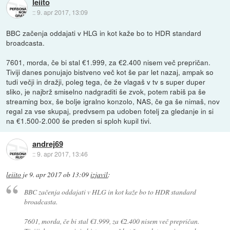
leiito
::
9. apr 2017, 13:09
BBC začenja oddajati v HLG in kot kaže bo to HDR standard
broadcasta.
7601, morda, če bi stal €1.999, za €2.400 nisem več prepričan.
Tiviji danes ponujajo bistveno več kot še par let nazaj, ampak so
tudi večji in dražji, poleg tega, če že vlagaš v tv s super duper
sliko, je najbrž smiselno nadgraditi še zvok, potem rabiš pa še
streaming box, še bolje igralno konzolo, NAS, če ga še nimaš, nov
regal za vse skupaj, predvsem pa udoben fotelj za gledanje in si
na €1.500-2.000 še preden si sploh kupil tivi.
andrej69
::
9. apr 2017, 13:46
leiito
je
9. apr 2017 ob 13:09
izjavil
:
BBC začenja oddajati v HLG in kot kaže bo to HDR standard
broadcasta.
7601, morda, če bi stal €1.999, za €2.400 nisem več prepričan.