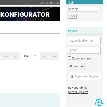
Išči:
Zadnje novice
Prijava
142
/ 147
««
«
»
»»
Zapomni si me
nov uporabnik
pozabili geslo?