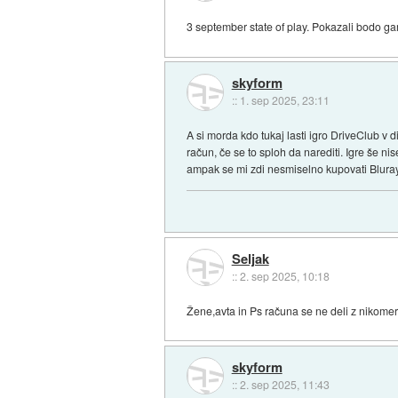
3 september state of play. Pokazali bodo 
skyform
::
1. sep 2025, 23:11
A si morda kdo tukaj lasti igro DriveClub v d
račun, če se to sploh da narediti. Igre še ni
ampak se mi zdi nesmiselno kupovati Bluray 
Seljak
::
2. sep 2025, 10:18
Žene,avta in Ps računa se ne deli z nikomer
skyform
::
2. sep 2025, 11:43