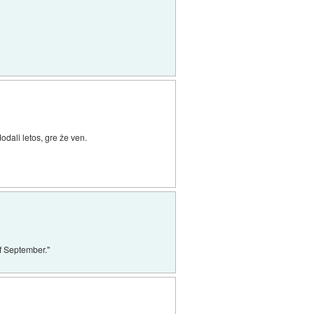
odali letos, gre že ven.
f September."