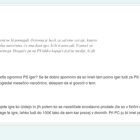
enti ne bi pomagali. Oziroma je heck za začetne verzije, katero
us naročnino, če ima dosti iger, ki bi ti ustrezali. Vzameš za
metnega. Drugače pa na PS lahko kupuješ fizične medije, ki jih
Partis ogromno PS iger? Se še dobro spomnim da so imeli tam polno iger tudi za PS kje
ogledal mesečno naročnino, sklepam da si govoril o tem:
ete igre ko izidejo in jih potem ko se naveličate enostavno prodate (če so v fizični obl
ge te igre, lahko tudi do 100€ tako da sem kar precej v dvomih. Pri PC-ju bi imel pr