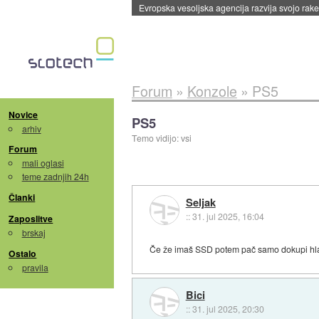
Evropska vesoljska agencija razvija svojo rak
Forum
»
Konzole
»
PS5
Novice
PS5
arhiv
Temo vidijo: vsi
Forum
mali oglasi
teme zadnjih 24h
Članki
Seljak
::
31. jul 2025, 16:04
Zaposlitve
brskaj
Če že imaš SSD potem pač samo dokupi hl
Ostalo
pravila
Bici
::
31. jul 2025, 20:30