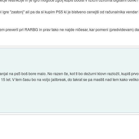
mel igre "zastonj" ali pa da si kupim PS5 ki je bistveno cenejši od računalnika venda
sem preveril pri RARBG in prav tako ne najde ničesar, kar pomeni (predvidevam) da 
njal na ps5 boš bore malo. No razen če, kot ti bo dežurni klovn razložil, kupiš prvo 
 - 15 let. V tem času bo na voljo jailbreak, do takrat se pa mastiš nad tem kako veliko