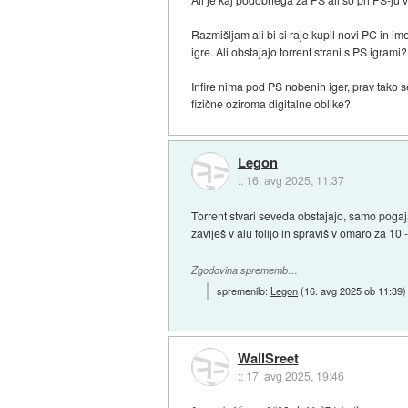
Razmišljam ali bi si raje kupil novi PC in i
igre. Ali obstajajo torrent strani s PS igrami?
Infire nima pod PS nobenih iger, prav tako 
fizične oziroma digitalne oblike?
Legon
::
16. avg 2025, 11:37
Torrent stvari seveda obstajajo, samo pogaja
zaviješ v alu folijo in spraviš v omaro za 10
Zgodovina sprememb…
spremenilo:
Legon
(
16. avg 2025 ob 11:39
)
WallSreet
::
17. avg 2025, 19:46