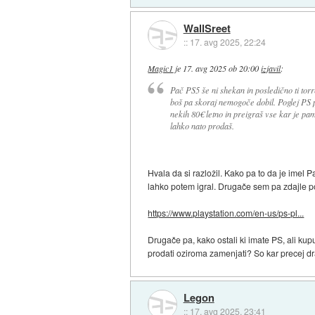
WallSreet
::
17. avg 2025, 22:24
Magic1
je
17. avg 2025 ob 20:00
izjavil
:
Pač PS5 še ni shekan in posledično ti torr
boš pa skoraj nemogoče dobil. Poglej PS pl
nekih 80€ letno in preigraš vse kar je pa
lahko nato prodaš.
Hvala da si razložil. Kako pa to da je imel 
lahko potem igral. Drugače sem pa zdajle p
https://www.playstation.com/en-us/ps-pl...
Drugače pa, kako ostali ki imate PS, ali kupuj
prodati oziroma zamenjati? So kar precej dra
Legon
::
17. avg 2025, 23:41