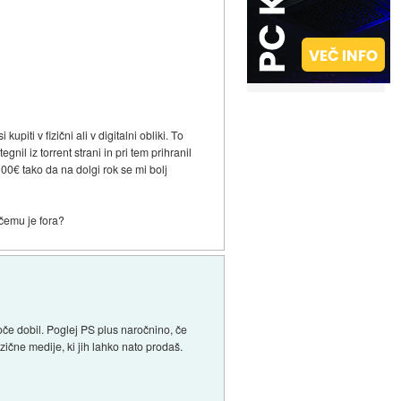
iti v fizični ali v digitalni obliki. To
nil iz torrent strani in pri tem prihranil
00€ tako da na dolgi rok se mi bolj
 čemu je fora?
oče dobil. Poglej PS plus naročnino, če
zične medije, ki jih lahko nato prodaš.