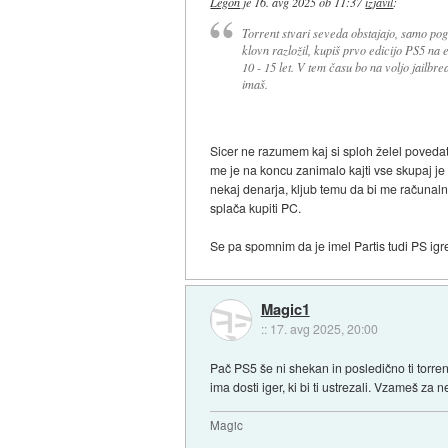
Legon
je
16. avg 2025 ob 11:37
izjavil
:
Torrent stvari seveda obstajajo, samo pog
klovn razložil, kupiš prvo edicijo PS5 na e
10 - 15 let. V tem času bo na voljo jailbre
imaš.
Sicer ne razumem kaj si sploh želel povedati 
me je na koncu zanimalo kajti vse skupaj je vk
nekaj denarja, kljub temu da bi me računalni
splača kupiti PC.
Se pa spomnim da je imel Partis tudi PS igre
Magic1
::
17. avg 2025, 20:00
Pač PS5 še ni shekan in posledično ti torre
ima dosti iger, ki bi ti ustrezali. Vzameš z
Magic