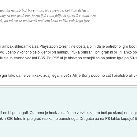
ajanjal na ps5 boš bore malo. No razen če, kot ti bo dežurni
bay za par tisoč eur, jo zaviješ v alu folijo in spraviš v omaro za
ak, do takrat se pa mastiš nad tem kako veliko kolekcijo iger
ampak sklepam da za Playstation torrenti ne obstajajo in da je potrebno igro bodisi kup
ljučeno v končno celo kjer bi pri nakupu PC-ja prihranil pri igrah ki bi jih lahko poteg
k stal bistveno več kot PS5. Pri PS5 ki je bistveno cenejši so pa potem igre po 50-1
 gor tako da ne vem kako zdaj tega ni več? Ali je Sony popolno zatrl piratstvo ali v
nti ne bi pomagali. Oziroma je heck za začetne verzije, katero boš pa skoraj nemog
a nekih 80€ letno in preigraš vse kar je pametnega. Drugače pa na PS lahko kupuješ fi