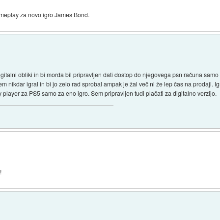
gameplay za novo igro James Bond.
igitalni obliki in bi morda bil pripravljen dati dostop do njegovega psn računa samo t
sem nikdar igral in bi jo zelo rad sprobal ampak je žal več ni že lep čas na prodaji. I
player za PS5 samo za eno igro. Sem pripravljen tudi plačati za digitalno verzijo.
!