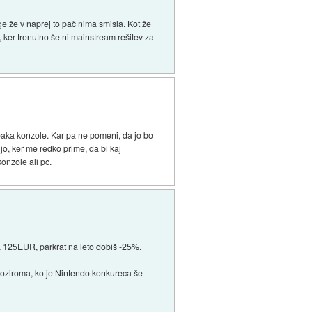
age že v naprej to pač nima smisla. Kot že
, ker trenutno še ni mainstream rešitev za
bbreaka konzole. Kar pa ne pomeni, da jo bo
jo, ker me redko prime, da bi kaj
onzole ali pc.
a 125EUR, parkrat na leto dobiš -25%.
(oziroma, ko je Nintendo konkureca še