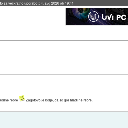
eto za večkratno uporabo
::
4. avg 2026 ob 19:41
adilne rebre
Zagotovo je bolje, da so gor hladilne rebre.