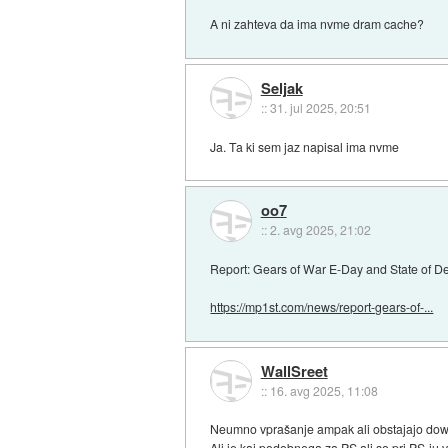
A ni zahteva da ima nvme dram cache?
Seljak
::
31. jul 2025, 20:51
Ja. Ta ki sem jaz napisal ima nvme
oo7
::
2. avg 2025, 21:02
Report: Gears of War E-Day and State of D
https://mp1st.com/news/report-gears-of-...
WallSreet
::
16. avg 2025, 11:08
Neumno vprašanje ampak ali obstajajo downl
Ali je kaj podobnega za PS ali so pri PS-ju ve