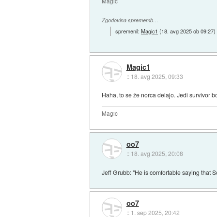
Magic
Zgodovina sprememb…
spremenil:
Magic1
(
18. avg 2025 ob 09:27
)
Magic1
::
18. avg 2025, 09:33
Haha, to se že norca delajo. Jedi survivor b
Magic
oo7
::
18. avg 2025, 20:08
Jeff Grubb: "He is comfortable saying that
oo7
::
1. sep 2025, 20:42