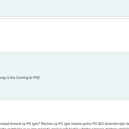
ecay 3 Are Coming to PS5
oad torrenti za PS igre? Recimo za PC igre imamo polno PS ISO torrentov kjer la
čje restrikcije in je igro mogoče zgolj kupiti bodisi v fizični oziroma digitalni obliki?