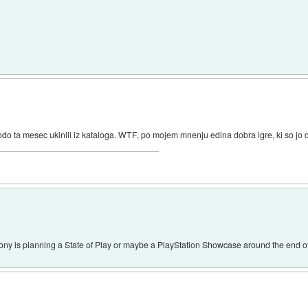
odo ta mesec ukinili iz kataloga. WTF, po mojem mnenju edina dobra igre, ki so jo d
 Sony is planning a State of Play or maybe a PlayStation Showcase around the end o