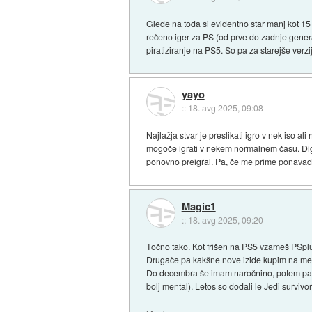
Glede na toda si evidentno star manj kot 15 l
rečeno iger za PS (od prve do zadnje generac
piratiziranje na PS5. So pa za starejše verzi
yayo
::
18. avg 2025, 09:08
Najlažja stvar je preslikati igro v nek iso a
mogoče igrati v nekem normalnem času. Digit
ponovno preigral. Pa, če me prime ponavadi
Magic1
::
18. avg 2025, 09:20
Točno tako. Kot frišen na PS5 vzameš PSplus
Drugače pa kakšne nove izide kupim na medi
Do decembra še imam naročnino, potem pa ne
bolj mental). Letos so dodali le Jedi survi