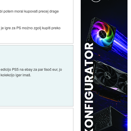
r bi potem moral kupovati precej drage
je igre za PS možno zgolj kupiti preko
edicijo PS5 na ebay za par tisoč eur, jo
 kolekcijo iger imaš.