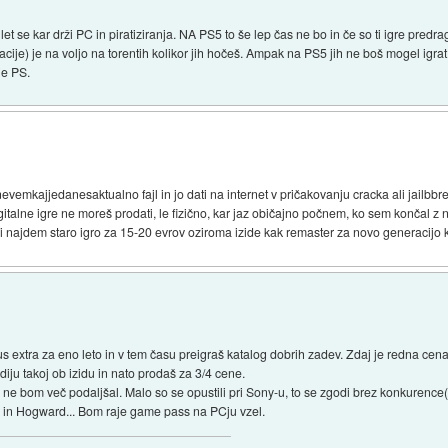
et se kar drži PC in piratiziranja. NA PS5 to še lep čas ne bo in če so ti igre predr
ije) je na voljo na torentih kolikor jih hočeš. Ampak na PS5 jih ne boš mogel igrat
je PS.
li nevemkajjedanesaktualno fajl in jo dati na internet v pričakovanju cracka ali jail
alne igre ne moreš prodati, le fizično, kar jaz običajno počnem, ko sem končal z n
 najdem staro igro za 15-20 evrov oziroma izide kak remaster za novo generacijo k
 extra za eno leto in v tem času preigraš katalog dobrih zadev. Zdaj je redna cen
ju takoj ob izidu in nato prodaš za 3/4 cene.
 bom več podaljšal. Malo so se opustili pri Sony-u, to se zgodi brez konkurence
vor in Hogward... Bom raje game pass na PCju vzel.