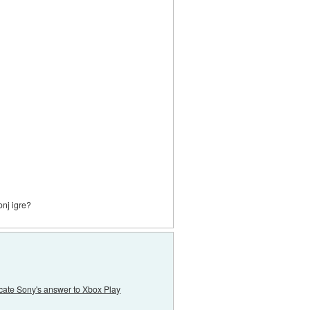
onj igre?
icate Sony's answer to Xbox Play