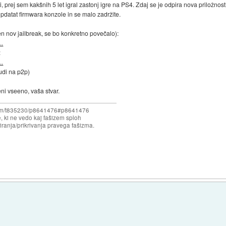
 prej sem kakšnih 5 let igral zastonj igre na PS4. Zdaj se je odpira nova priložnost, d
pdatat firmwara konzole in se malo zadržite.
en nov jailbreak, se bo konkretno povečalo):
..
:
..
tudi na p2p)
ni vseeno, vaša stvar.
forum/t835230/p8641476#p8641476
e, ki ne vedo kaj fašizem sploh
iranja/prikrivanja pravega fašizma.