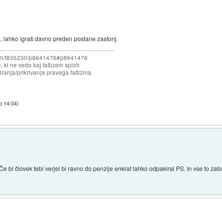
aka, lahko igraš davno preden postane zastonj.
forum/t835230/p8641476#p8641476
e, ki ne vedo kaj fašizem sploh
iranja/prikrivanja pravega fašizma.
b 14:04
)
Če bi človek tebi verjel bi ravno do penzije enkrat lahko odpakiral PS. In vse to za