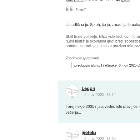
Stray?
Ja, odlična je. Sploh, če jo, zaradi jailbre
SDS in ne-voljenje: https://slo-tech.com/
"Levi fašist" je skovanka ljudi brez izobrazb
pomeni, uporablja pa se za poizkus relativiz
Zgodovina sprememb…
predlagalo izbris:
FireSnake
(
6. nov 2025 o
Legon
::
5. nov 2025, 18:11
Torej nekje 2035? jao, vedno iste pravljice. 
večerja...
jijetelu
::
5. nov 2025, 18:54