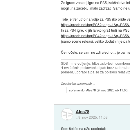
Že igram zastonj igre na PS5, kakšni dve leti,
mogli, na začetku, malo zadržati. Samo ne u
Tole je trenutno na voljo za PS5 (ko pride v
https://predb.net/tag/PS5?page=1&q=PS5&.
In za PS4 igre, ki jih lahko igraš tudi na PS5
https://predb.net/tag/PS4?page=1&q=PS5&.
(samo scene releasi, veliko dodatnih je pa 
Če nočete, se vam ne zdi vredno,... je pa me
SDS in ne-voljenje: https://slo-tech.com/
"Levi fašist" je skovanka ljudi brez izobrazb
pomeni, uporablja pa se za poizkus relativiz
Zgodovina sprememb…
spremenilo:
Ales78
(
9. nov 2025 ob 11:00
)
Ales78
::
9. nov 2025, 11:03
Sem šel še na p2p pogledat: