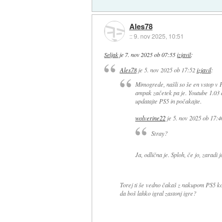
Ales78
::
9. nov 2025, 10:51
Seljak
je
7. nov 2025 ob 07:55
izjavil
:
Ales78
je
5. nov 2025 ob 17:52
izjavil
:
Mimogrede, našli so še en vstop v P
ampak začetek pa je. Youtube 1.03 ap
updatajte PS5 in počakajte.
wolverine22
je
5. nov 2025 ob 17:4
Stray?
Ja, odlična je. Sploh, če jo, zaradi
Torej ti še vedno čakaš z nakupom PS5 konz
da boš lahko igral zastonj igre?