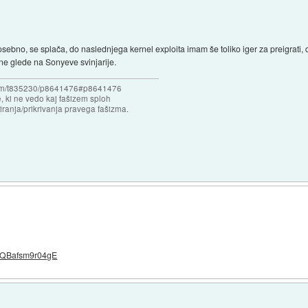
sebno, se splača, do naslednjega kernel exploita imam še toliko iger za preigrati,
ne glede na Sonyeve svinjarije.
forum/t835230/p8641476#p8641476
e, ki ne vedo kaj fašizem sploh
iranja/prikrivanja pravega fašizma.
o2QBafsm9r04gE