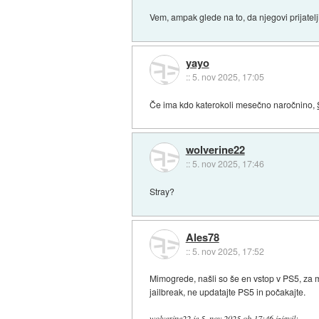
Vem, ampak glede na to, da njegovi prijatelj
yayo
::
5. nov 2025, 17:05
Če ima kdo katerokoli mesečno naročnino,
wolverine22
::
5. nov 2025, 17:46
Stray?
Ales78
::
5. nov 2025, 17:52
Mimogrede, našli so še en vstop v PS5, za mo
jailbreak, ne updatajte PS5 in počakajte.
wolverine22
je
5. nov 2025 ob 17:46
izjavil
: