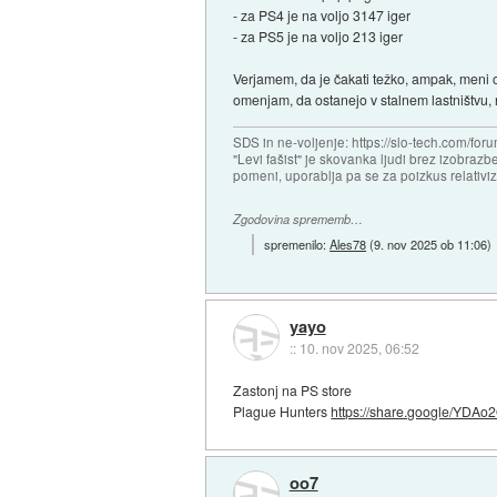
- za PS4 je na voljo 3147 iger
- za PS5 je na voljo 213 iger
Verjamem, da je čakati težko, ampak, meni o
omenjam, da ostanejo v stalnem lastništvu, 
SDS in ne-voljenje: https://slo-tech.com/
"Levi fašist" je skovanka ljudi brez izobrazb
pomeni, uporablja pa se za poizkus relativiz
Zgodovina sprememb…
spremenilo:
Ales78
(
9. nov 2025 ob 11:06
)
yayo
::
10. nov 2025, 06:52
Zastonj na PS store
Plague Hunters
https://share.google/YDA
oo7