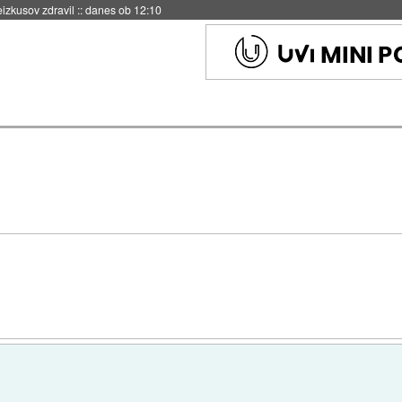
naslednji dve leti
::
danes ob 11:37