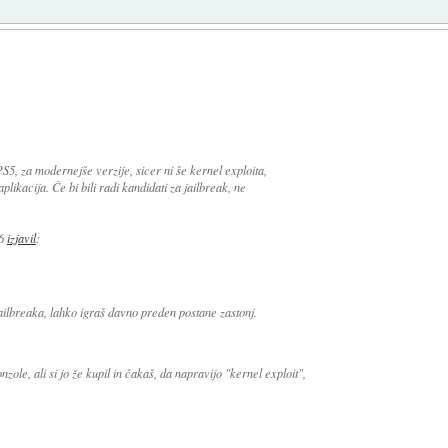
S5, za modernejše verzije, sicer ni še kernel exploita,
likacija. Če bi bili radi kandidati za jailbreak, ne
6
izjavil
:
 jailbreaka, lahko igraš davno preden postane zastonj.
ole, ali si jo že kupil in čakaš, da napravijo "kernel exploit",