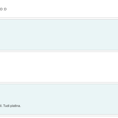
:D :D
. Tudi platina.