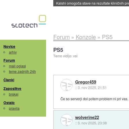
Sandisk že prodal več kot polovico SSD-jev za 
Forum
»
Konzole
»
PS5
Novice
PS5
arhiv
Temo vidijo: vsi
Forum
mali oglasi
teme zadnjih 24h
Članki
Gregor459
::
3. nov 2025, 21:51
Zaposlitve
brskaj
Če so serverji dol potem problem ni pri vas.
Ostalo
pravila
wolverine22
::
3. nov 2025, 23:38