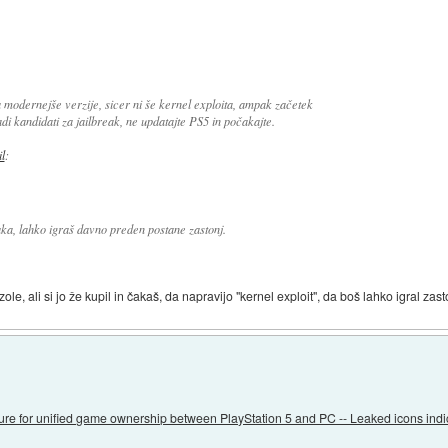
 modernejše verzije, sicer ni še kernel exploita, ampak začetek
radi kandidati za jailbreak, ne updatajte PS5 in počakajte.
il
:
eaka, lahko igraš davno preden postane zastonj.
, ali si jo že kupil in čakaš, da napravijo "kernel exploit", da boš lahko igral zast
ture for unified game ownership between PlayStation 5 and PC -- Leaked icons ind