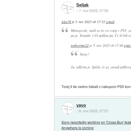
Seljak
::
7. nov 2025, 07:55
Ales78
je
5. nov 2025 ob 17:52
izjavil
:
Mimogrede, našli so še en vstop v PS5, za
pa je. Youtube 1.03 aplikacija. Če bi bili 
wolverine22
je
5. nov 2025 ob 17:46
izjav
Stray?
Ja, odlična je. Sploh, če jo, zaradi jailbr
Torej ti še vedno čakaš z nakupom PS5 konzole
yayo
::
8. nov 2025, 07:57
Sony reportedly working on 'Cross-Buy' fea
Anywhere is coming