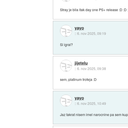
Stray je bila itak day one PS+ release :D :D 
yayo
::
6. nov 2025, 09:19
Si igral?
jijetelu
::
6. nov 2025, 09:38
sem, platinum trofeja :D
yayo
::
6. nov 2025, 10:49
Jaz takrat nisem imel narocnine pa sem kupil