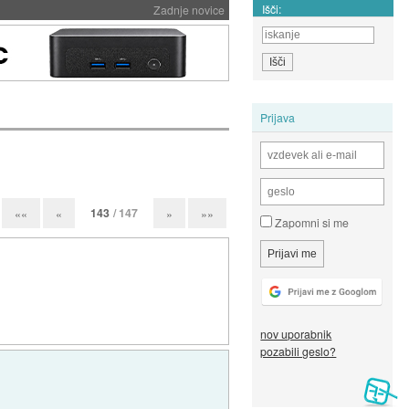
Išči:
Zadnje novice
Prijava
143
/ 147
««
«
»
»»
Zapomni si me
nov uporabnik
pozabili geslo?