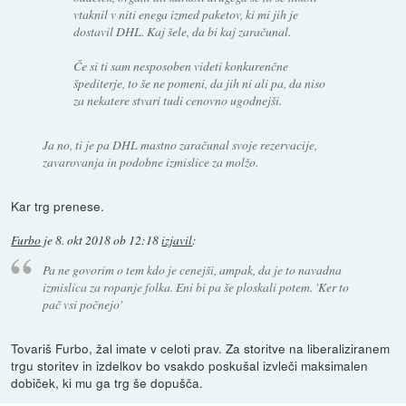
vtaknil v niti enega izmed paketov, ki mi jih je
dostavil DHL. Kaj šele, da bi kaj zaračunal.
Če si ti sam nesposoben videti konkurenčne
špediterje, to še ne pomeni, da jih ni ali pa, da niso
za nekatere stvari tudi cenovno ugodnejši.
Ja no, ti je pa DHL mastno zaračunal svoje rezervacije,
zavarovanja in podobne izmislice za molžo.
Kar trg prenese.
Furbo
je
8. okt 2018 ob 12:18
izjavil
:
Pa ne govorim o tem kdo je cenejši, ampak, da je to navadna
izmislica za ropanje folka. Eni bi pa še ploskali potem. 'Ker to
pač vsi počnejo'
Tovariš Furbo, žal imate v celoti prav. Za storitve na liberaliziranem
trgu storitev in izdelkov bo vsakdo poskušal izvleči maksimalen
dobiček, ki mu ga trg še dopušča.