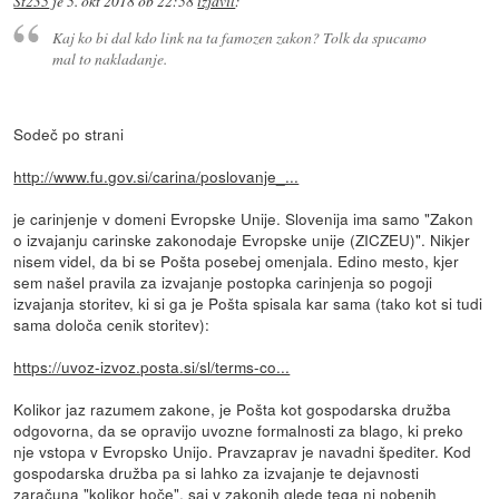
St235
je
5. okt 2018 ob 22:58
izjavil
:
Kaj ko bi dal kdo link na ta famozen zakon? Tolk da spucamo
mal to nakladanje.
Sodeč po strani
http://www.fu.gov.si/carina/poslovanje_...
je carinjenje v domeni Evropske Unije. Slovenija ima samo "Zakon
o izvajanju carinske zakonodaje Evropske unije (ZICZEU)". Nikjer
nisem videl, da bi se Pošta posebej omenjala. Edino mesto, kjer
sem našel pravila za izvajanje postopka carinjenja so pogoji
izvajanja storitev, ki si ga je Pošta spisala kar sama (tako kot si tudi
sama določa cenik storitev):
https://uvoz-izvoz.posta.si/sl/terms-co...
Kolikor jaz razumem zakone, je Pošta kot gospodarska družba
odgovorna, da se opravijo uvozne formalnosti za blago, ki preko
nje vstopa v Evropsko Unijo. Pravzaprav je navadni špediter. Kod
gospodarska družba pa si lahko za izvajanje te dejavnosti
zaračuna "kolikor hoče", saj v zakonih glede tega ni nobenih