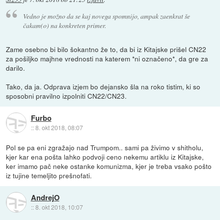
Vedno je možno da se kaj novega spomnijo, ampak zaenkrat še
čakam(o) na konkreten primer.
Zame osebno bi bilo šokantno že to, da bi iz Kitajske prišel CN22
za pošiljko majhne vrednosti na katerem *ni označeno*, da gre za
darilo.
Tako, da ja. Odprava izjem bo dejansko šla na roko tistim, ki so
sposobni pravilno izpolniti CN22/CN23.
Furbo
::
8. okt 2018, 08:07
Pol se pa eni zgražajo nad Trumpom.. sami pa živimo v shitholu,
kjer kar ena pošta lahko podvoji ceno nekemu artiklu iz Kitajske,
ker imamo pač neke ostanke komunizma, kjer je treba vsako pošto
iz tujine temeljito prešnofati.
AndrejO
::
8. okt 2018, 10:07