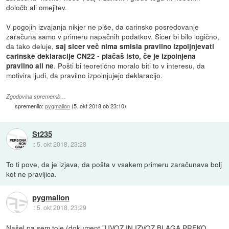
določb ali omejitev.
V pogojih izvajanja nikjer ne piše, da carinsko posredovanje
zaračuna samo v primeru napačnih podatkov. Sicer bi bilo logično,
da tako deluje,
saj sicer več nima smisla pravilno izpoljnjevati
carinske deklaracije CN22 - plačaš isto, če je izpolnjena
. Pošti bi teoretično moralo biti to v interesu, da
pravilno ali ne
motivira ljudi, da pravilno izpolnjujejo deklaracijo.
Zgodovina sprememb…
spremenilo:
pygmalion
(
5. okt 2018 ob 23:10
)
St235
::
5. okt 2018, 23:28
To ti pove, da je izjava, da pošta v vsakem primeru zaračunava bolj
kot ne pravljica.
pygmalion
::
5. okt 2018, 23:29
Našel pa sem tole (dokument "UVOZ IN IZVOZ BLAGA PREKO