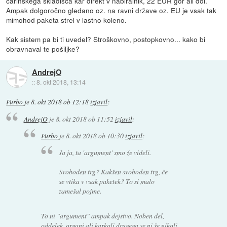
carinskega skladišča kar direkt v nabiralnik, 22 EUR gor ali dol.
Ampak dolgoročno gledano oz. na ravni države oz. EU je vsak tak
mimohod paketa strel v lastno koleno.
Kak sistem pa bi ti uvedel? Stroškovno, postopkovno... kako bi
obravnaval te pošiljke?
AndrejO
::
8. okt 2018, 13:14
Furbo
je
8. okt 2018 ob 12:18
izjavil
:
AndrejO
je
8. okt 2018 ob 11:52
izjavil
:
Furbo
je
8. okt 2018 ob 10:30
izjavil
:
Ja ja, ta 'argument' smo že videli.
Svoboden trg? Kakšen svoboden trg, če
se vtika v vsak paketek? To si malo
zamešal pojme.
To ni "argument" ampak dejstvo. Noben del,
oddelek, organi ali karkoli drugega se ni še nikoli