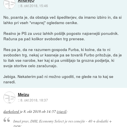
AndrejO
::
8. okt 2018, 15:46
No, poanta je, da obstaja več špediterjev, da imamo izbiro in, da si
lahko pri vseh *vnaprej* ogledamo cenike.
Realno je PS za uvoz lahkih pošiljk pogosto najcenejši ponudnik.
Računa pa pač kolikor svoboden trg prenese.
Res pa je, da ne razumem gospoda Furba, ki kolne, da to ni
svoboden trg, nekaj ur kasneje pa se tovariš Furbo pritožuje, da je
to itak vse narobe, ker kaj si pa umišljajo ta grozna podjetja, ki
svoje storitve celo zaračunajo.
Jebiga. Nekaterim pač ni možno ugoditi, ne glede na to kaj se
naredi.
Meizu
::
8. okt 2018, 18:37
darkolord
je
8. okt 2018 ob 14:57
izjavil
:
Imaš prav, DHL Economy Select je res cenejše - 40 + dodatki +
DDV.