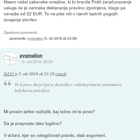
Nisem našel zakonske omejitve, ki bi branila Pošti zaračunavanje
usluge če je carinska deklaracija pravilno izpolnjena, blago pa
cenejše od 22 EUR. To ne piše niti v njenih lastnih pogojih
izvajanja storitev.
Zgodovina sprememb…
spremenilo:
pygmalion
(
5. okt 2018 ob 23:39
)
pygmalion
::
5. okt 2018, 23:34
St235
je
5. okt 2018 ob 23:28
izjavil
:
To ti pove, da je izjava, da pošta v vsakem primeru zaračunava
bolj kot ne pravljica.
Mi prosim lahko razložiš, kaj točno mi to pove?
Da je preprosto tako logično?
V državi, kjer so nelogičnosti pravilo, slab argument.