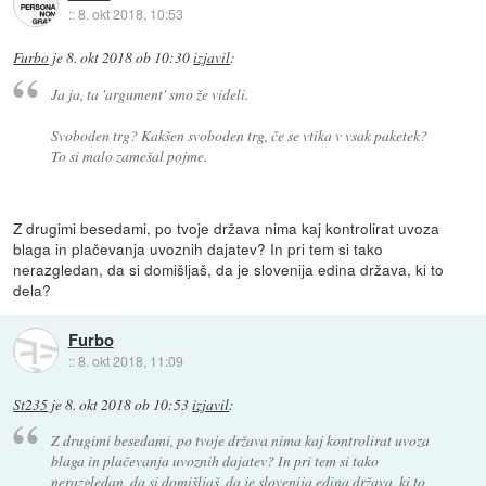
::
8. okt 2018, 10:53
Furbo
je
8. okt 2018 ob 10:30
izjavil
:
Ja ja, ta 'argument' smo že videli.
Svoboden trg? Kakšen svoboden trg, če se vtika v vsak paketek?
To si malo zamešal pojme.
Z drugimi besedami, po tvoje država nima kaj kontrolirat uvoza
blaga in plačevanja uvoznih dajatev? In pri tem si tako
nerazgledan, da si domišljaš, da je slovenija edina država, ki to
dela?
Furbo
::
8. okt 2018, 11:09
St235
je
8. okt 2018 ob 10:53
izjavil
:
Z drugimi besedami, po tvoje država nima kaj kontrolirat uvoza
blaga in plačevanja uvoznih dajatev? In pri tem si tako
nerazgledan, da si domišljaš, da je slovenija edina država, ki to