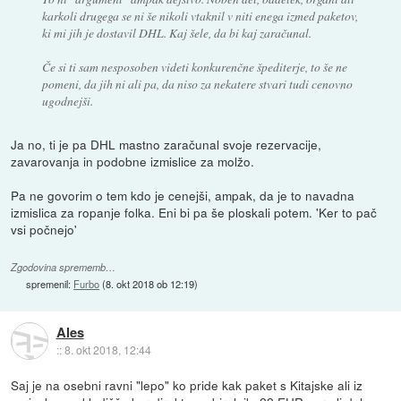
karkoli drugega se ni še nikoli vtaknil v niti enega izmed paketov,
ki mi jih je dostavil DHL. Kaj šele, da bi kaj zaračunal.
Če si ti sam nesposoben videti konkurenčne špediterje, to še ne
pomeni, da jih ni ali pa, da niso za nekatere stvari tudi cenovno
ugodnejši.
Ja no, ti je pa DHL mastno zaračunal svoje rezervacije,
zavarovanja in podobne izmislice za molžo.
Pa ne govorim o tem kdo je cenejši, ampak, da je to navadna
izmislica za ropanje folka. Eni bi pa še ploskali potem. 'Ker to pač
vsi počnejo'
Zgodovina sprememb…
spremenil:
Furbo
(
8. okt 2018 ob 12:19
)
Ales
::
8. okt 2018, 12:44
Saj je na osebni ravni "lepo" ko pride kak paket s Kitajske ali iz