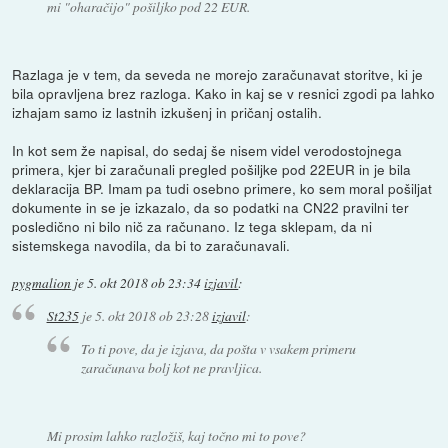
mi "oharačijo" pošiljko pod 22 EUR.
Razlaga je v tem, da seveda ne morejo zaračunavat storitve, ki je
bila opravljena brez razloga. Kako in kaj se v resnici zgodi pa lahko
izhajam samo iz lastnih izkušenj in pričanj ostalih.
In kot sem že napisal, do sedaj še nisem videl verodostojnega
primera, kjer bi zaračunali pregled pošiljke pod 22EUR in je bila
deklaracija BP. Imam pa tudi osebno primere, ko sem moral pošiljat
dokumente in se je izkazalo, da so podatki na CN22 pravilni ter
posledično ni bilo nič za računano. Iz tega sklepam, da ni
sistemskega navodila, da bi to zaračunavali.
pygmalion
je
5. okt 2018 ob 23:34
izjavil
:
St235
je
5. okt 2018 ob 23:28
izjavil
:
To ti pove, da je izjava, da pošta v vsakem primeru
zaračunava bolj kot ne pravljica.
Mi prosim lahko razložiš, kaj točno mi to pove?