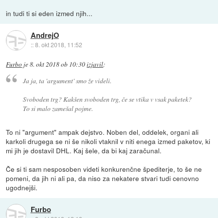
in tudi ti si eden izmed njih...
AndrejO
::
8. okt 2018, 11:52
Furbo
je
8. okt 2018 ob 10:30
izjavil
:
Ja ja, ta 'argument' smo že videli.
Svoboden trg? Kakšen svoboden trg, če se vtika v vsak paketek?
To si malo zamešal pojme.
To ni "argument" ampak dejstvo. Noben del, oddelek, organi ali
karkoli drugega se ni še nikoli vtaknil v niti enega izmed paketov, ki
mi jih je dostavil DHL. Kaj šele, da bi kaj zaračunal.
Če si ti sam nesposoben videti konkurenčne špediterje, to še ne
pomeni, da jih ni ali pa, da niso za nekatere stvari tudi cenovno
ugodnejši.
Furbo