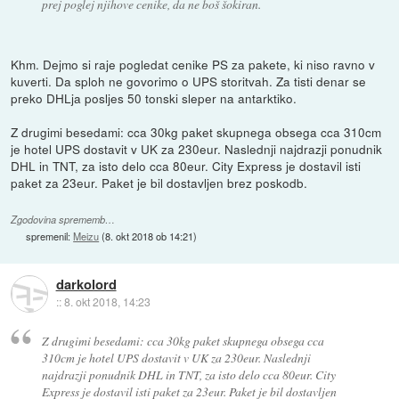
prej poglej njihove cenike, da ne boš šokiran.
Khm. Dejmo si raje pogledat cenike PS za pakete, ki niso ravno v
kuverti. Da sploh ne govorimo o UPS storitvah. Za tisti denar se
preko DHLja posljes 50 tonski sleper na antarktiko.
Z drugimi besedami: cca 30kg paket skupnega obsega cca 310cm
je hotel UPS dostavit v UK za 230eur. Naslednji najdrazji ponudnik
DHL in TNT, za isto delo cca 80eur. City Express je dostavil isti
paket za 23eur. Paket je bil dostavljen brez poskodb.
Zgodovina sprememb…
spremenil:
Meizu
(
8. okt 2018 ob 14:21
)
darkolord
::
8. okt 2018, 14:23
Z drugimi besedami: cca 30kg paket skupnega obsega cca
310cm je hotel UPS dostavit v UK za 230eur. Naslednji
najdrazji ponudnik DHL in TNT, za isto delo cca 80eur. City
Express je dostavil isti paket za 23eur. Paket je bil dostavljen