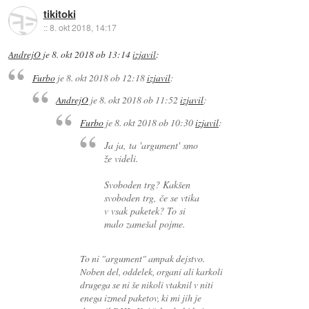
tikitoki
::
8. okt 2018, 14:17
AndrejO
je
8. okt 2018 ob 13:14
izjavil
:
Furbo
je
8. okt 2018 ob 12:18
izjavil
:
AndrejO
je
8. okt 2018 ob 11:52
izjavil
:
Furbo
je
8. okt 2018 ob 10:30
izjavil
:
Ja ja, ta 'argument' smo
že videli.
Svoboden trg? Kakšen
svoboden trg, če se vtika
v vsak paketek? To si
malo zamešal pojme.
To ni "argument" ampak dejstvo.
Noben del, oddelek, organi ali karkoli
drugega se ni še nikoli vtaknil v niti
enega izmed paketov, ki mi jih je