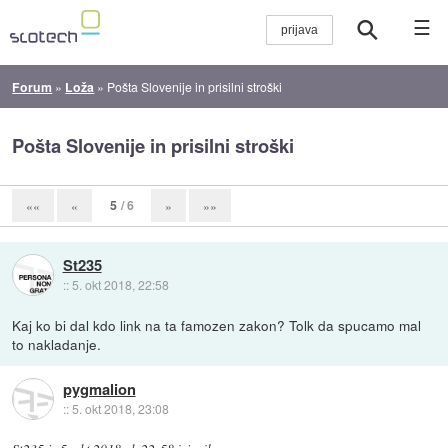
☰
Forum
»
Loža
»
Pošta Slovenije in prisilni stroški
Pošta Slovenije in prisilni stroški
5
/ 6
««
«
»
»»
St235
::
5. okt 2018, 22:58
Kaj ko bi dal kdo link na ta famozen zakon? Tolk da spucamo mal
to nakladanje.
pygmalion
::
5. okt 2018, 23:08