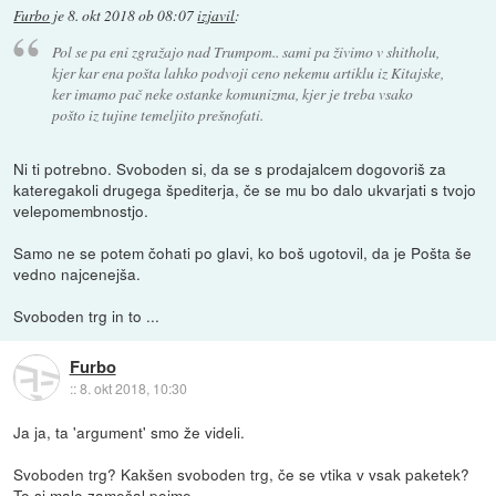
Furbo
je
8. okt 2018 ob 08:07
izjavil
:
Pol se pa eni zgražajo nad Trumpom.. sami pa živimo v shitholu,
kjer kar ena pošta lahko podvoji ceno nekemu artiklu iz Kitajske,
ker imamo pač neke ostanke komunizma, kjer je treba vsako
pošto iz tujine temeljito prešnofati.
Ni ti potrebno. Svoboden si, da se s prodajalcem dogovoriš za
kateregakoli drugega špediterja, če se mu bo dalo ukvarjati s tvojo
velepomembnostjo.
Samo ne se potem čohati po glavi, ko boš ugotovil, da je Pošta še
vedno najcenejša.
Svoboden trg in to ...
Furbo
::
8. okt 2018, 10:30
Ja ja, ta 'argument' smo že videli.
Svoboden trg? Kakšen svoboden trg, če se vtika v vsak paketek?
To si malo zamešal pojme.