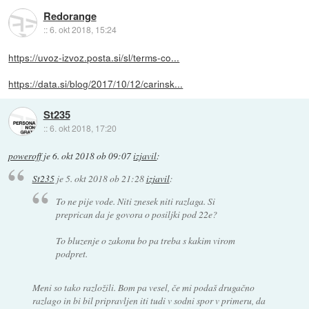
Redorange
::
6. okt 2018, 15:24
https://uvoz-izvoz.posta.si/sl/terms-co...
https://data.si/blog/2017/10/12/carinsk...
St235
::
6. okt 2018, 17:20
poweroff
je
6. okt 2018 ob 09:07
izjavil
:
St235
je
5. okt 2018 ob 21:28
izjavil
:
To ne pije vode. Niti znesek niti razlaga. Si
preprican da je govora o posiljki pod 22e?
To bluzenje o zakonu bo pa treba s kakim virom
podpret.
Meni so tako razložili. Bom pa vesel, če mi podaš drugačno
razlago in bi bil pripravljen iti tudi v sodni spor v primeru, da