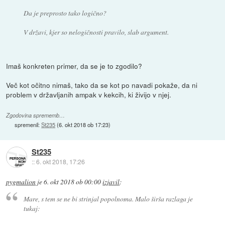
Da je preprosto tako logično?
V državi, kjer so nelogičnosti pravilo, slab argument.
Imaš konkreten primer, da se je to zgodilo?
Več kot očitno nimaš, tako da se kot po navadi pokaže, da ni
problem v državljanih ampak v kekcih, ki živijo v njej.
Zgodovina sprememb…
spremenil:
St235
(
6. okt 2018 ob 17:23
)
St235
::
6. okt 2018, 17:26
pygmalion
je
6. okt 2018 ob 00:00
izjavil
:
Mare, s tem se ne bi strinjal popolnoma. Malo širša razlaga je
tukaj: