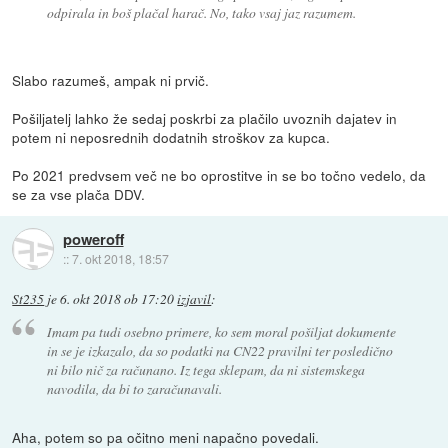
odpirala in boš plačal harač. No, tako vsaj jaz razumem.
Slabo razumeš, ampak ni prvič.
Pošiljatelj lahko že sedaj poskrbi za plačilo uvoznih dajatev in
potem ni neposrednih dodatnih stroškov za kupca.
Po 2021 predvsem več ne bo oprostitve in se bo točno vedelo, da
se za vse plača DDV.
poweroff
::
7. okt 2018, 18:57
St235
je
6. okt 2018 ob 17:20
izjavil
:
Imam pa tudi osebno primere, ko sem moral pošiljat dokumente
in se je izkazalo, da so podatki na CN22 pravilni ter posledično
ni bilo nič za računano. Iz tega sklepam, da ni sistemskega
navodila, da bi to zaračunavali.
Aha, potem so pa očitno meni napačno povedali.