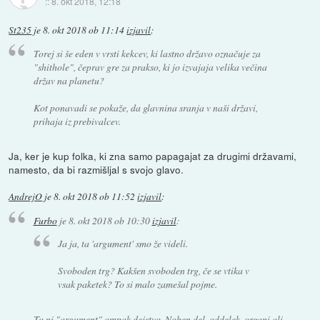
::
8. okt 2018, 12:18
St235
je
8. okt 2018 ob 11:14
izjavil
:
Torej si še eden v vrsti kekcev, ki lastno državo označuje za
"shithole", čeprav gre za prakso, ki jo izvajaja velika večina
držav na planetu?
Kot ponavadi se pokaže, da glavnina sranja v naši državi,
prihaja iz prebivalcev.
Ja, ker je kup folka, ki zna samo papagajat za drugimi državami,
namesto, da bi razmišljal s svojo glavo.
AndrejO
je
8. okt 2018 ob 11:52
izjavil
:
Furbo
je
8. okt 2018 ob 10:30
izjavil
:
Ja ja, ta 'argument' smo že videli.
Svoboden trg? Kakšen svoboden trg, če se vtika v
vsak paketek? To si malo zamešal pojme.
To ni "argument" ampak dejstvo. Noben del, oddelek, organi ali