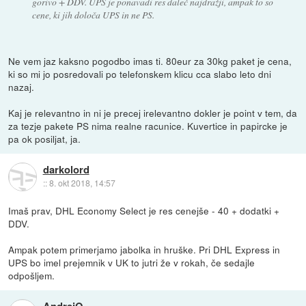
gorivo + DDV. UPS je ponavadi res daleč najdražji, ampak to so
cene, ki jih določa UPS in ne PS.
Ne vem jaz kaksno pogodbo imas ti. 80eur za 30kg paket je cena,
ki so mi jo posredovali po telefonskem klicu cca slabo leto dni
nazaj.
Kaj je relevantno in ni je precej irelevantno dokler je point v tem, da
za tezje pakete PS nima realne racunice. Kuvertice in papircke je
pa ok posiljat, ja.
darkolord
::
8. okt 2018, 14:57
Imaš prav, DHL Economy Select je res cenejše - 40 + dodatki +
DDV.
Ampak potem primerjamo jabolka in hruške. Pri DHL Express in
UPS bo imel prejemnik v UK to jutri že v rokah, če sedajle
odpošljem.