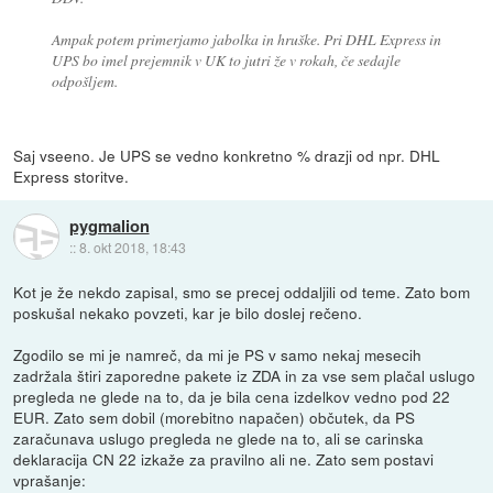
Ampak potem primerjamo jabolka in hruške. Pri DHL Express in
UPS bo imel prejemnik v UK to jutri že v rokah, če sedajle
odpošljem.
Saj vseeno. Je UPS se vedno konkretno % drazji od npr. DHL
Express storitve.
pygmalion
::
8. okt 2018, 18:43
Kot je že nekdo zapisal, smo se precej oddaljili od teme. Zato bom
poskušal nekako povzeti, kar je bilo doslej rečeno.
Zgodilo se mi je namreč, da mi je PS v samo nekaj mesecih
zadržala štiri zaporedne pakete iz ZDA in za vse sem plačal uslugo
pregleda ne glede na to, da je bila cena izdelkov vedno pod 22
EUR. Zato sem dobil (morebitno napačen) občutek, da PS
zaračunava uslugo pregleda ne glede na to, ali se carinska
deklaracija CN 22 izkaže za pravilno ali ne. Zato sem postavi
vprašanje: