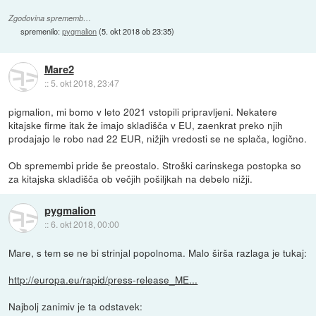
Zgodovina sprememb…
spremenilo:
pygmalion
(
5. okt 2018 ob 23:35
)
Mare2
::
5. okt 2018, 23:47
pigmalion, mi bomo v leto 2021 vstopili pripravljeni. Nekatere
kitajske firme itak že imajo skladišča v EU, zaenkrat preko njih
prodajajo le robo nad 22 EUR, nižjih vredosti se ne splača, logično.
Ob spremembi pride še preostalo. Stroški carinskega postopka so
za kitajska skladišča ob večjih pošiljkah na debelo nižji.
pygmalion
::
6. okt 2018, 00:00
Mare, s tem se ne bi strinjal popolnoma. Malo širša razlaga je tukaj:
http://europa.eu/rapid/press-release_ME...
Najbolj zanimiv je ta odstavek: