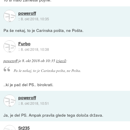
poweroff
::
8. okt 2018, 10:35
Pa še nekaj, to je Carinska pošta, ne Pošta.
Furbo
::
8. okt 2018, 10:38
poweroff
je
8. okt 2018 ob 10:35
izjavil
:
Pa še nekaj, to je Carinska pošta, ne Pošta.
..ki je pač del PS.. birokrati.
poweroff
::
8. okt 2018, 10:51
Ja, je del PS. Ampak pravila glede tega določa država.
St235