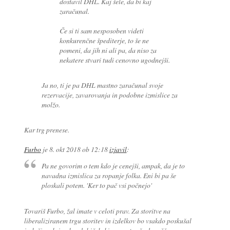
dostavil DHL. Kaj šele, da bi kaj
zaračunal.
Če si ti sam nesposoben videti
konkurenčne špediterje, to še ne
pomeni, da jih ni ali pa, da niso za
nekatere stvari tudi cenovno ugodnejši.
Ja no, ti je pa DHL mastno zaračunal svoje
rezervacije, zavarovanja in podobne izmislice za
molžo.
Kar trg prenese.
Furbo
je
8. okt 2018 ob 12:18
izjavil
:
Pa ne govorim o tem kdo je cenejši, ampak, da je to
navadna izmislica za ropanje folka. Eni bi pa še
ploskali potem. 'Ker to pač vsi počnejo'
Tovariš Furbo, žal imate v celoti prav. Za storitve na
liberaliziranem trgu storitev in izdelkov bo vsakdo poskušal