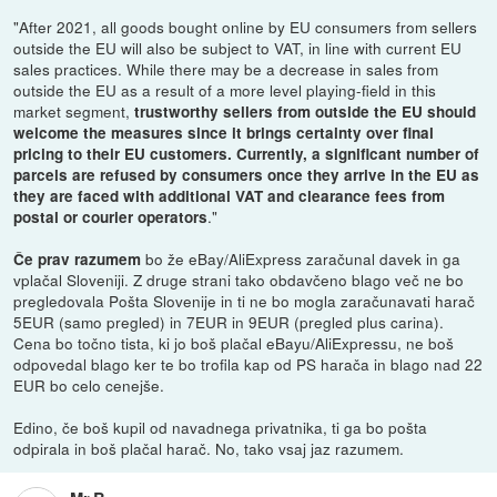
"After 2021, all goods bought online by EU consumers from sellers
outside the EU will also be subject to VAT, in line with current EU
sales practices. While there may be a decrease in sales from
outside the EU as a result of a more level playing-field in this
market segment,
trustworthy sellers from outside the EU should
welcome the measures since it brings certainty over final
pricing to their EU customers. Currently, a significant number of
parcels are refused by consumers once they arrive in the EU as
they are faced with additional VAT and clearance fees from
."
postal or courier operators
bo že eBay/AliExpress zaračunal davek in ga
Če prav razumem
vplačal Sloveniji. Z druge strani tako obdavčeno blago več ne bo
pregledovala Pošta Slovenije in ti ne bo mogla zaračunavati harač
5EUR (samo pregled) in 7EUR in 9EUR (pregled plus carina).
Cena bo točno tista, ki jo boš plačal eBayu/AliExpressu, ne boš
odpovedal blago ker te bo trofila kap od PS harača in blago nad 22
EUR bo celo cenejše.
Edino, če boš kupil od navadnega privatnika, ti ga bo pošta
odpirala in boš plačal harač. No, tako vsaj jaz razumem.