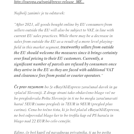
http://europa.eu/rapid/press-release_ME...
Najbolj zanimiv je ta odstavek:
"After 2021, all goods bought online by EU consumers from
sellers outside the EU will also be subject to VAT, in line with
current EU sales practices. While there may be a decrease in
sales from outside the EU as a result of a more level playing-
field in this market segment,
trustworthy sellers from outside
the EU should welcome the measures since it brings certainty
over final pricing to their EU customers. Currently, a
significant number of parcels are refused by consumers once
they arrive in the EU as they are faced with additional VAT
and clearance fees from postal or courier operators
."
Če prav razumem
bo že eBay/AliExpress zaračunal davek in ga
vplačal Sloveniji. Z druge strani tako obdavčeno blago več ne
bo pregledovala Pošta Slovenije in ti ne bo mogla zaračunavati
harač 5EUR (samo pregled) in 7EUR in 9EUR (pregled plus
carina). Cena bo točno tista, ki jo boš plačal eBayu/AliExpressu,
ne boš odpovedal blago ker te bo trofila kap od PS harača in
blago nad 22 EUR bo celo cenejše.
Edino, če boš kupil od navadnega privatnika, ti ga bo pošta