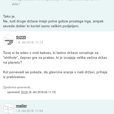
dela?
Tako je.
Ne, tudi druge države imajo polne gobce prostega trga, ampak
seveda dokler to koristi samo velikim podjetjem.
St235
::
8. okt 2018, 11:14
Torej si še eden v vrsti kekcev, ki lastno državo označuje za
"shithole", čeprav gre za prakso, ki jo izvajaja velika večina držav
na planetu?
Kot ponavadi se pokaže, da glavnina sranja v naši državi, prihaja
iz prebivalcev.
Zgodovina sprememb…
spremenil:
St235
(
8. okt 2018 ob 11:15
)
mailer
::
8. okt 2018, 11:34