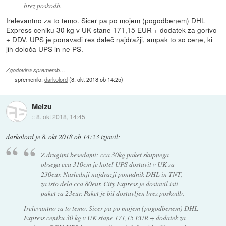
brez poskodb.
Irelevantno za to temo. Sicer pa po mojem (pogodbenem) DHL
Express ceniku 30 kg v UK stane 171,15 EUR + dodatek za gorivo
+ DDV. UPS je ponavadi res daleč najdražji, ampak to so cene, ki
jih določa UPS in ne PS.
Zgodovina sprememb…
spremenilo:
darkolord
(
8. okt 2018 ob 14:25
)
Meizu
::
8. okt 2018, 14:45
darkolord
je
8. okt 2018 ob 14:23
izjavil
:
Z drugimi besedami: cca 30kg paket skupnega
obsega cca 310cm je hotel UPS dostavit v UK za
230eur. Naslednji najdrazji ponudnik DHL in TNT,
za isto delo cca 80eur. City Express je dostavil isti
paket za 23eur. Paket je bil dostavljen brez poskodb.
Irelevantno za to temo. Sicer pa po mojem (pogodbenem) DHL
Express ceniku 30 kg v UK stane 171,15 EUR + dodatek za