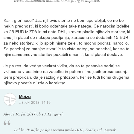
izvleči maksimalen dobiček, ki mu ga trg še dopušča.
Kar trg prinese? Jaz njihovis storite ne bom uporabljal, ce ne bo
nekih prednosti, ki bodo odtehtale take natege. Ce narocim izdelke
za 25 EUR iz ZDA in mi nato DHL, zraven placila njihovih storitev, ki
sme jih placal ob nakupu posiljanja, zaracuna se dodatnih 15 EUR
za neko storitev, ki jo sploh nisme zelel, to mocno podrazi narocilo.
Se posebaj za manjse stvari je to cisto nateg, se posebaj, ker so to
njim samoumevno storitev pozabili omeniti, ko si placal dostavo.
Je pa res, da vedno veckrat vidim, da so te postavke sedaj ze
vkljucene v postnino na zacetku in potem ni neljubih presenecenj.
Sem preprican, da je razlog v pritozbah, ker se tudi komu drugemu
njihovo pocetje ni zdelo korektno.
Meizu
::
8. okt 2018, 14:19
Ales
je
16. feb 2017 ob 13:12
izjavil
:
Lahko. Pošiljko pošlješ recimo preko DHL, FedEx, itd.. Ampak