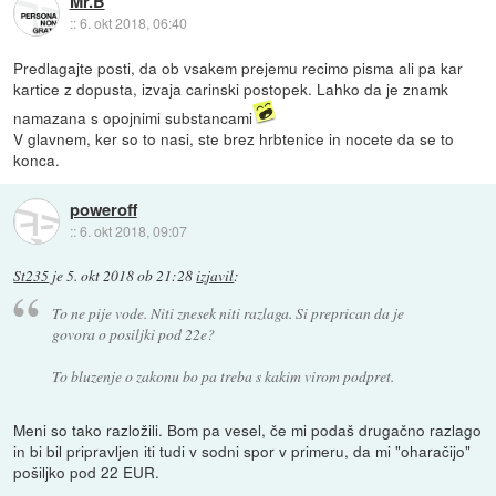
Mr.B
::
6. okt 2018, 06:40
Predlagajte posti, da ob vsakem prejemu recimo pisma ali pa kar
kartice z dopusta, izvaja carinski postopek. Lahko da je znamk
namazana s opojnimi substancami
V glavnem, ker so to nasi, ste brez hrbtenice in nocete da se to
konca.
poweroff
::
6. okt 2018, 09:07
St235
je
5. okt 2018 ob 21:28
izjavil
:
To ne pije vode. Niti znesek niti razlaga. Si preprican da je
govora o posiljki pod 22e?
To bluzenje o zakonu bo pa treba s kakim virom podpret.
Meni so tako razložili. Bom pa vesel, če mi podaš drugačno razlago
in bi bil pripravljen iti tudi v sodni spor v primeru, da mi "oharačijo"
pošiljko pod 22 EUR.