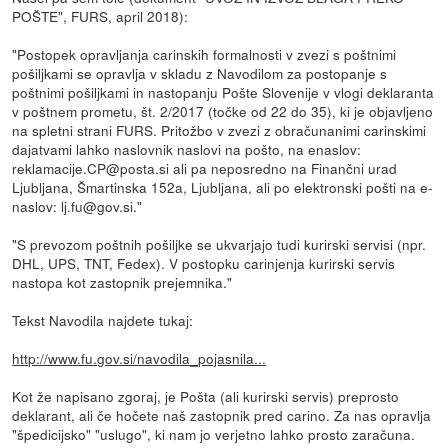
POŠTE", FURS, april 2018):
"Postopek opravljanja carinskih formalnosti v zvezi s poštnimi
pošiljkami se opravlja v skladu z Navodilom za postopanje s
poštnimi pošiljkami in nastopanju Pošte Slovenije v vlogi deklaranta
v poštnem prometu, št. 2/2017 (točke od 22 do 35), ki je objavljeno
na spletni strani FURS. Pritožbo v zvezi z obračunanimi carinskimi
dajatvami lahko naslovnik naslovi na pošto, na enaslov:
reklamacije.CP@posta.si ali pa neposredno na Finančni urad
Ljubljana, Šmartinska 152a, Ljubljana, ali po elektronski pošti na e-
naslov: lj.fu@gov.si."
"S prevozom poštnih pošiljke se ukvarjajo tudi kurirski servisi (npr.
DHL, UPS, TNT, Fedex). V postopku carinjenja kurirski servis
nastopa kot zastopnik prejemnika."
Tekst Navodila najdete tukaj:
http://www.fu.gov.si/navodila_pojasnila...
Kot že napisano zgoraj, je Pošta (ali kurirski servis) preprosto
deklarant, ali če hočete naš zastopnik pred carino. Za nas opravlja
"špedicijsko" "uslugo", ki nam jo verjetno lahko prosto zaračuna.