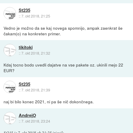
St235
::
7. okt 2018, 21:25
Vedno je možno da se kaj novega spomnijo, ampak zaenkrat še
čakam(o) na konkreten primer.
tikitoki
::
7. okt 2018, 21:32
Kdaj tocno bodo uvedli dajatve na vse pakete oz. ukinili mejo 22
EUR?
St235
::
7. okt 2018, 21:39
naj bi bilo konec 2021, ni pa še nič dokončnega.
AndrejO
::
7. okt 2018, 23:24
St235
je
7. okt 2018 ob 21:25
izjavil
: