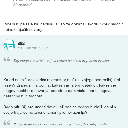
bioznanosti.
Potem bi pa raje kaj napisal, ali so že dokazali škodljiv vpliv močnih
neinozirajočih sevanj.
zee
::
10. jan 2017, 05:48
Kaj manjka meritvi, vsaj en tehten tehničen argument prosim.
Kateri del o "provizoričnim detektorjem" (iz tvojega sporocila) ti ni
jasen? Bralec nima pojma, kaksen je ta tvoj detektor, kaksen je
njegov spekter delovanja, podobna nam nista znani njegova
natancnost in tocnost.
Bodo stiri (4) argumenti dovolj, ali bos se vedno budalil, da si s
svojo bajalico natancno izmeril premer Zemlje?
Potem bi pa raje kaj napisal, ali so že dokazali škodljiv vpliv