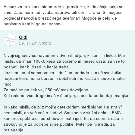
Ampak za to imamo standarde in pravilnike, ki določajo kako se
sme. Zato mora tudi vsaka naprava biti certificirana. Si mogoče
pogledal navodila brezzičnega telefona? Mogoče je celo kje
napisano kam bi ga naj postavil.
Oldi
::
9. jan 2017, 03:12
Nivoji signalov so navedeni v dveh študijah, ki sem jih linkal. Mar
misliš, da imam 100k€ keša za opremo in mesec časa, za vse to
posneti, kar bi ti rad in kar je treba.
Jaz sem hotel samo pomeriti dolžino, periodo in moč svetilnika
napram koristnemu burstu in dobil četrtino krajše impulze enake
moči.
Za moč se pa itak ve, 250mW max dovoljeno.
Kot rečeno, vse drugo imaš v študijah, samo ta podatek je manjkal.
In kako misliš, da bi z mojim detektorjem meril signal 1m stran?,
sem mislil, da več veš o zadevi. Sam sem v službi delal z EMC
komoro, spektralci, burst power metri ipd. To, da se ne izražam
strokovno je za potrebe širše publike, twiter pa ni medij, za
razlaganje.