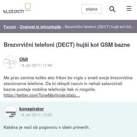
☰
Forum
»
Znanost in tehnologija
»
Brezvrvični telefoni (DECT) hujši kot GSM bazne
Brezvrvični telefoni (DECT) hujši kot GSM bazne
Oldi
::
8. jan 2017, 11:48
Me prav zanima koliko eko frikov bo vrglo v smeti svoje brezvrvične
stacionarne telefone. Da bi vklopili razum in nehali satanizirati
bazne postaje mobilne telefonije itak ni mogoče.
https://twitter.com/ToneMartinjak/statu...
konspirator
::
8. jan 2017, 12:00
Kakšna je moč ob pogovoru v obeh primerih.