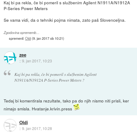
Kaj bi pa rekla, če bi pomeril s službenim Agilent N1911A/N1912A
P-Series Power Meters
Se vama vidi, da o tehniki pojma nimata, zato paš Slovenceljna.
Zgodovina sprememb…
spremenil:
Oldi
(
9. jan 2017 ob 10:21
)
zee
::
9. jan 2017, 10:23
Kaj bi pa rekla, če bi pomeril s službenim Agilent
N1911A/N1912A P-Series Power Meters ?
Tedaj bi komentirala rezultate, tako pa do njih nismo niti prisli, ker
nimajo smisla. Hvatanje.krivin.press
Oldi
::
9. jan 2017, 10:28