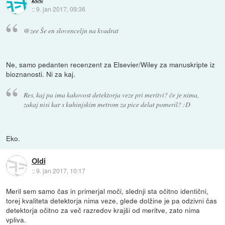
::
9. jan 2017, 09:36
@zee Še en slovenceljn na kvadrat
Ne, samo pedanten recenzent za Elsevier/Wiley za manuskripte iz
bioznanosti. Ni za kaj.
Res, kaj pa ima kakovost detektorja veze pri meritvi? če je nima,
zakaj nisi kar s kuhinjskim metrom za pice delat pomeril? :D
Eko.
Oldi
::
9. jan 2017, 10:17
Meril sem samo čas in primerjal moči, slednji sta očitno identični,
torej kvaliteta detektorja nima veze, glede dolžine je pa odzivni čas
detektorja očitno za več razredov krajši od meritve, zato nima
vpliva.