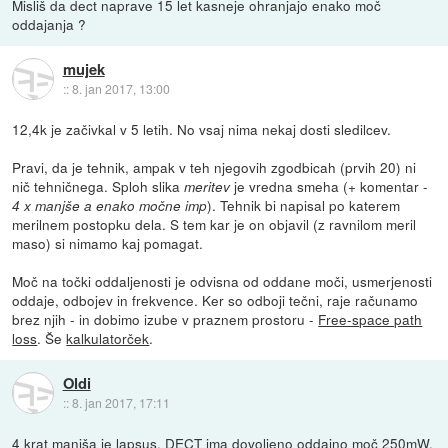
Misliš da dect naprave 15 let kasneje ohranjajo enako moč
oddajanja ?
mujek
::
8. jan 2017, 13:00
12,4k je začivkal v 5 letih. No vsaj nima nekaj dosti sledilcev.
Pravi, da je tehnik, ampak v teh njegovih zgodbicah (prvih 20) ni
nič tehničnega. Sploh slika
je vredna smeha (+ komentar -
meritev
). Tehnik bi napisal po katerem
4 x manjše a enako močne imp
merilnem postopku dela. S tem kar je on objavil (z ravnilom meril
maso) si nimamo kaj pomagat.
Moč na točki oddaljenosti je odvisna od oddane moči, usmerjenosti
oddaje, odbojev in frekvence. Ker so odboji tečni, raje računamo
brez njih - in dobimo izube v praznem prostoru -
Free-space path
loss
. Še
kalkulatorček
.
Oldi
::
8. jan 2017, 17:11
4 krat manjša je lapsus, DECT ima dovoljeno oddajno moč 250mW.