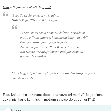
Oldi
je
9. jan 2017 ob 09:31
izjavil
:
@zee Še en slovenceljn na kvadrat,
Oldi
je
9. jan 2017 ob 03:12
izjavil
:
Jaz sem hotel samo pomeriti dolžino, periodo in
moč svetilnika napram koristnemu burstu in dobil
četrtino krajše impulze enake moči.
Za moč se pa itak ve, 250mW max dovoljeno.
Kot rečeno, vse drugo imaš v študijah, samo ta
podatek je manjkal.
Ljubi bog, kaj pa ima razdalja in kakovost detektorja veze pri
navedeni meritvi.
Res, kaj pa ima kakovost detektorja veze pri meritvi? če je nima,
zakaj nisi kar s kuhinjskim metrom za pice delat pomeril? :D
zee