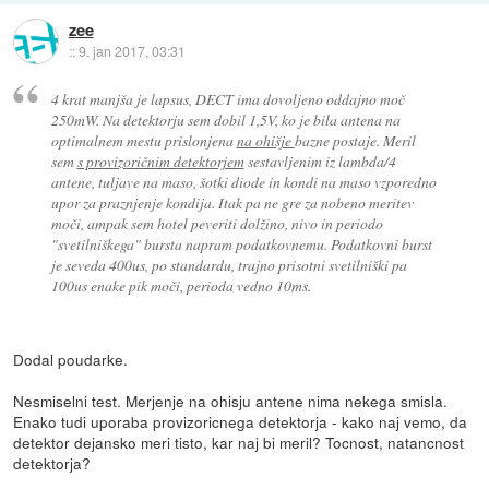
zee
::
9. jan 2017, 03:31
4 krat manjša je lapsus, DECT ima dovoljeno oddajno moč
250mW. Na detektorju sem dobil 1,5V, ko je bila antena na
optimalnem mestu prislonjena
na ohišje
bazne postaje. Meril
sem
s provizoričnim detektorjem
sestavljenim iz lambda/4
antene, tuljave na maso, šotki diode in kondi na maso vzporedno
upor za praznjenje kondija. Itak pa ne gre za nobeno meritev
moči, ampak sem hotel peveriti dolžino, nivo in periodo
"svetilniškega" bursta napram podatkovnemu. Podatkovni burst
je seveda 400us, po standardu, trajno prisotni svetilniški pa
100us enake pik moči, perioda vedno 10ms.
Dodal poudarke.
Nesmiselni test. Merjenje na ohisju antene nima nekega smisla.
Enako tudi uporaba provizoricnega detektorja - kako naj vemo, da
detektor dejansko meri tisto, kar naj bi meril? Tocnost, natancnost
detektorja?