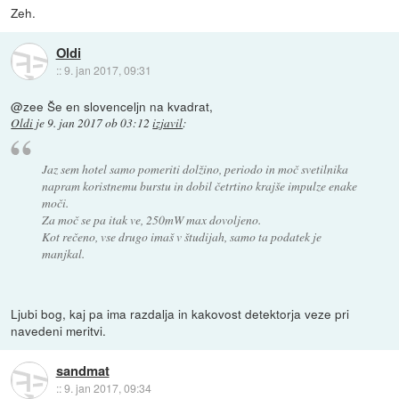
Zeh.
Oldi
::
9. jan 2017, 09:31
@zee Še en slovenceljn na kvadrat,
Oldi
je
9. jan 2017 ob 03:12
izjavil
:
Jaz sem hotel samo pomeriti dolžino, periodo in moč svetilnika
napram koristnemu burstu in dobil četrtino krajše impulze enake
moči.
Za moč se pa itak ve, 250mW max dovoljeno.
Kot rečeno, vse drugo imaš v študijah, samo ta podatek je
manjkal.
Ljubi bog, kaj pa ima razdalja in kakovost detektorja veze pri
navedeni meritvi.
sandmat
::
9. jan 2017, 09:34