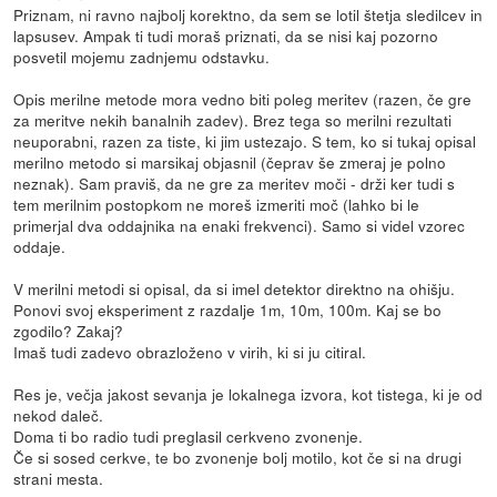
Priznam, ni ravno najbolj korektno, da sem se lotil štetja sledilcev in
lapsusev. Ampak ti tudi moraš priznati, da se nisi kaj pozorno
posvetil mojemu zadnjemu odstavku.
Opis merilne metode mora vedno biti poleg meritev (razen, če gre
za meritve nekih banalnih zadev). Brez tega so merilni rezultati
neuporabni, razen za tiste, ki jim ustezajo. S tem, ko si tukaj opisal
merilno metodo si marsikaj objasnil (čeprav še zmeraj je polno
neznak). Sam praviš, da ne gre za meritev moči - drži ker tudi s
tem merilnim postopkom ne moreš izmeriti moč (lahko bi le
primerjal dva oddajnika na enaki frekvenci). Samo si videl vzorec
oddaje.
V merilni metodi si opisal, da si imel detektor direktno na ohišju.
Ponovi svoj eksperiment z razdalje 1m, 10m, 100m. Kaj se bo
zgodilo? Zakaj?
Imaš tudi zadevo obrazloženo v virih, ki si ju citiral.
Res je, večja jakost sevanja je lokalnega izvora, kot tistega, ki je od
nekod daleč.
Doma ti bo radio tudi preglasil cerkveno zvonenje.
Če si sosed cerkve, te bo zvonenje bolj motilo, kot če si na drugi
strani mesta.