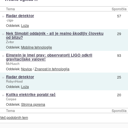
Tema
Sporočila
»
Radar detektor
57
-ziga-
Oddelek:
Loža
»
Nek Simobil oddajnik - ali je realno škodljiv človeku
29
od blizu?
Zvitor
Oddelek:
Mobilne tehnologije
»
Einstein je imel prav: observatorij LIGO odkril
93
gravitacijske valove!
McHusch
Oddelek:
Novice
/
Znanost in tehnologija
»
Radar detektor
25
RobynHood
Oddelek:
Loža
»
Koliko elektrike porabi rač
20
Corpse
Oddelek:
Strojna oprema
Tema
Sporočila
Več podobnih tem