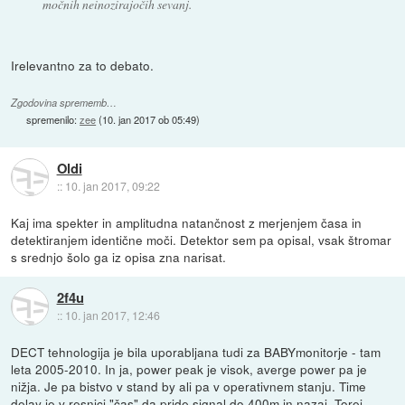
močnih neinozirajočih sevanj.
Irelevantno za to debato.
Zgodovina sprememb…
spremenilo:
zee
(
10. jan 2017 ob 05:49
)
Oldi
::
10. jan 2017, 09:22
Kaj ima spekter in amplitudna natančnost z merjenjem časa in
detektiranjem identične moči. Detektor sem pa opisal, vsak štromar
s srednjo šolo ga iz opisa zna narisat.
2f4u
::
10. jan 2017, 12:46
DECT tehnologija je bila uporabljana tudi za BABYmonitorje - tam
leta 2005-2010. In ja, power peak je visok, averge power pa je
nižja. Je pa bistvo v stand by ali pa v operativnem stanju. Time
delay je v resnici "čas" da pride signal do 400m in nazaj. Torej,