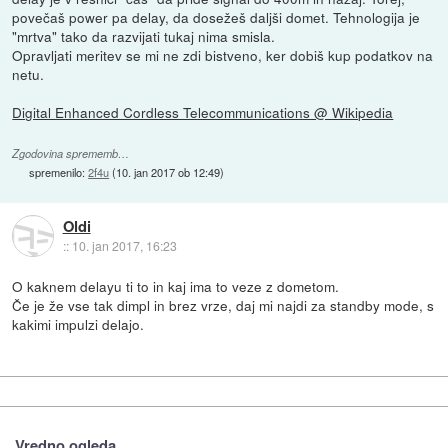
povečaš power pa delay, da dosežeš daljši domet. Tehnologija je
"mrtva" tako da razvijati tukaj nima smisla.
Opravljati meritev se mi ne zdi bistveno, ker dobiš kup podatkov na
netu.
Digital Enhanced Cordless Telecommunications @ Wikipedia
Zgodovina sprememb…
spremenilo:
2f4u
(
10. jan 2017 ob 12:49
)
Oldi
::
10. jan 2017, 16:23
O kaknem delayu ti to in kaj ima to veze z dometom.
Če je že vse tak dimpl in brez vrze, daj mi najdi za standby mode, s
kakimi impulzi delajo.
Vredno ogleda ...