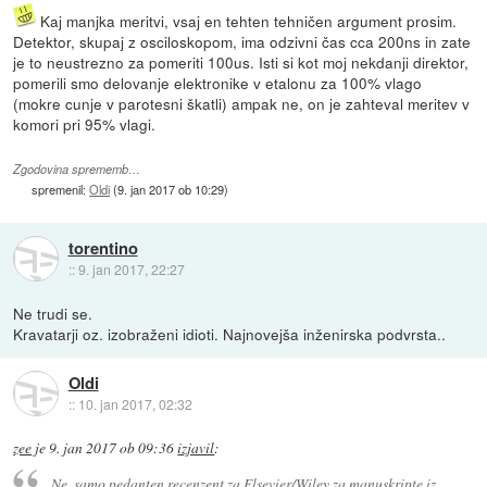
Kaj manjka meritvi, vsaj en tehten tehničen argument prosim.
Detektor, skupaj z osciloskopom, ima odzivni čas cca 200ns in zate
je to neustrezno za pomeriti 100us. Isti si kot moj nekdanji direktor,
pomerili smo delovanje elektronike v etalonu za 100% vlago
(mokre cunje v parotesni škatli) ampak ne, on je zahteval meritev v
komori pri 95% vlagi.
Zgodovina sprememb…
spremenil:
Oldi
(
9. jan 2017 ob 10:29
)
torentino
::
9. jan 2017, 22:27
Ne trudi se.
Kravatarji oz. izobraženi idioti. Najnovejša inženirska podvrsta..
Oldi
::
10. jan 2017, 02:32
zee
je
9. jan 2017 ob 09:36
izjavil
:
Ne, samo pedanten recenzent za Elsevier/Wiley za manuskripte iz