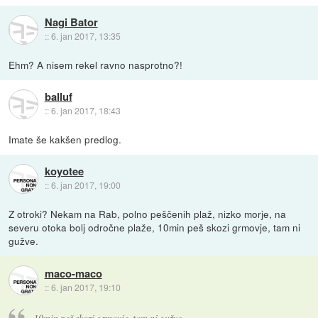
Nagi Bator
::
6. jan 2017, 13:35
Ehm? A nisem rekel ravno nasprotno?!
balluf
::
6. jan 2017, 18:43
Imate še kakšen predlog.
koyotee
::
6. jan 2017, 19:00
Z otroki? Nekam na Rab, polno peščenih plaž, nizko morje, na
severu otoka bolj odročne plaže, 10min peš skozi grmovje, tam ni
gužve.
maco-maco
::
6. jan 2017, 19:10
10min peš skozi grmovje, tam ni gužve.