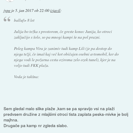
jype
je
5. jan 2017 ob 22:00
izjavil
:
balluf> 8 let
Julija bo težka s prostorom, če greste konec Junija, ko otroci
zaključijo s šolo, so pa mnogi kampi še na pol prazni.
Poleg kampa Vira je zanimiv tudi kamp Lili (je pa dostop do
njega težji, če imaš kaj več kot običajen osebni avtomobil, ker do
njega vodi le požarna cesta oziroma zelo ozek tunel), kjer je na
voljo tudi FKK plaža.
Voda je takšna:
Sem gledal malo slike plaže ,kam se pa spravijo vsi na plaži
predvsem družine z mlajšimi otroci tista zaplata peska-mivke je bolj
majhna.
Drugače pa kamp nr zgleda slabo.