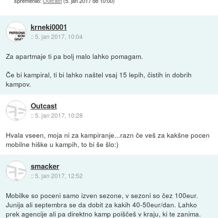
spremenilo:
Outcast
(
5. jan 2017 ob 10:00
)
krneki0001
::
5. jan 2017, 10:04
Za apartmaje ti pa bolj malo lahko pomagam.
Če bi kampiral, ti bi lahko naštel vsaj 15 lepih, čistih in dobrih
kampov.
Outcast
::
5. jan 2017, 10:28
Hvala vseen, moja ni za kampiranje...razn če veš za kakšne pocen
mobilne hiške u kampih, to bi še šlo:)
smacker
::
5. jan 2017, 12:52
Mobilke so poceni samo izven sezone, v sezoni so čez 100eur.
Junija ali septembra se da dobit za kakih 40-50eur/dan. Lahko
prek agencije ali pa direktno kamp poiščeš v kraju, ki te zanima.