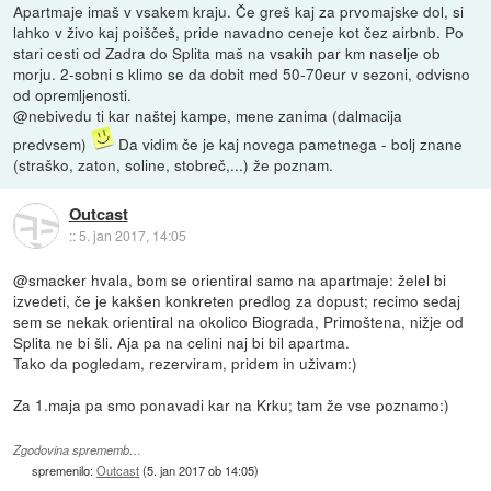
Apartmaje imaš v vsakem kraju. Če greš kaj za prvomajske dol, si
lahko v živo kaj poiščeš, pride navadno ceneje kot čez airbnb. Po
stari cesti od Zadra do Splita maš na vsakih par km naselje ob
morju. 2-sobni s klimo se da dobit med 50-70eur v sezoni, odvisno
od opremljenosti.
@nebivedu ti kar naštej kampe, mene zanima (dalmacija
predvsem)
Da vidim če je kaj novega pametnega - bolj znane
(straško, zaton, soline, stobreč,...) že poznam.
Outcast
::
5. jan 2017, 14:05
@smacker hvala, bom se orientiral samo na apartmaje: želel bi
izvedeti, če je kakšen konkreten predlog za dopust; recimo sedaj
sem se nekak orientiral na okolico Biograda, Primoštena, nižje od
Splita ne bi šli. Aja pa na celini naj bi bil apartma.
Tako da pogledam, rezerviram, pridem in uživam:)
Za 1.maja pa smo ponavadi kar na Krku; tam že vse poznamo:)
Zgodovina sprememb…
spremenilo:
Outcast
(
5. jan 2017 ob 14:05
)