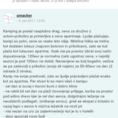
je opisana v citatu. Razen, ce je biti v kampu nek fetis.
smacker
::
6. jan 2017, 12:03
Kamping je postal nasplošno drag, cena za družino z
avtom+prikolico je primerljiva s ceno apartmaja. Ljudje plačujejo,
kampi so polni, cene so vsako leto višje. Mobilna hiška se tretira
kot dodaten luksuz (napram šotorom in prikolicam), zato se tud
plača kot luksuzen apartma. Vsak ma pa pravico izbrat svoj način
dopustovanja. 120eur je normalna (celo ugodna) cena, v najvišji
sezoni je pod 100eur ne dobiš. Namenjene so bolj bogatim, večina
se pa zadovolji s prikolico (svojo ali najeto) za 50-60eur na dan (2
odrasla 2 otroka).
Kamp ma svoje prednosti, zato so ljudje pripravljeni plačat enako
kot za apartma. Par stvari ki so meni všeč v kampu:
- cel dan si zunaj v borovi šumi z dobro klimo
- ne rabiš bit cel dan na plaži (tovorjenje prtljage, borba za prostor
pod edino drevo kjer je cel dan senca, dolgotrajno ležanje na
neudobnih podlagah, izmikanje soncu), greš se skopat z brisačo in
nazaj lepo v senco k mizi/na ležalnik na mrzli pir
- nisi vezan na uro za zajterk/večerjo kot je to v hotelih
- skoz spoznaš nove ljudi