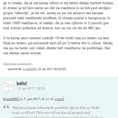
tja in mislijo, da je cel kamp njihov in da lahko delajo karkoli hočejo.
In dokler je bil tam samo en del za madžare in so bili pod okriljem
grupe "viktorija", je bil mir, sedaj so pa cel severni del kampa
prevzeli neki madžarski sindikati, ki nimajo pojma o kampiranju in
imaš 1000 madžarov, ki mislijo, da je vse njihovo in ti ponoči gre
srat zraven prikolice ali šotora, ker se mu ne da do WC-jev.
V ta kamp sem namreč zadnjih 19 let hodil vsaj en teden na leto.
Vsaj en teden, pa ponavadi sem bil po 3 tedne dol in užival. Sedaj
me pa ne bodo več videli, dokler teh madžarov ne poštimajo. Ker
res delajo samo sranje.
Zgodovina sprememb…
spremenilo:
krneki0001
(
6. jan 2017 ob 22:02
)
balluf
::
6. jan 2017, 22:03
krneki0001
je
5. jan 2017 ob 21:41
izjavil
:
Tudi jaz poznam robinzonske počitnice, kjer je hiša za 10 dni
tvoja za 450 ali 750 evrov (45 na dan ali pa malo bolj
opremljena za 75 evrov na dan) in kjer je zaliv le tvoj in uživaš