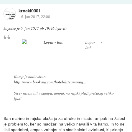
krneki0001
::
6. jan 2017, 22:00
koyotee
je
6. jan 2017 ob 19:46
izjavil
:
Lopar -
Rab
Kamp je malo stran
http://www.booking.com/hotel/hr/camping...
Sicer nisem bil v kampu, ampak na rajski plaži pričakuj veliko
ljudi.
San marino in rajska plaža je za otroke in mlade, ampak na žalost
je problem to, ker so madžari na veliko navalili v ta kamp. In to ne
tisti spodobni, ampak zahojenci s sindikalnimi avtobusi, ki pridejo