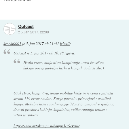
Outcast
::
5. jan 2017, 22:09
krneki0001
je
5. jan 2017 ob 21:41
izjavil
:
Outcast
je
5. jan 2017 ob 10:28
izjavil
:
Hvala vseen, moja ni za kampiranje...razn če veš za
kakšne pocen mobilne hiške u kampih, to bi še šlo:)
Otok Hvar, kamp Vira, imajo mobilne hiške in je cena v najvišji
sezoni 119 evrov na dan. Kar je poceni v primerjavi z ostalimi
kampi. Mobilne hišice so dimenzije 32 m2 in imajo dve spalnici,
dnevni prostor s kuhinjo, kopalnico, veliko zunanjo teraso z
vrtno garnituro.
http://www.avtokampi.si/kamp/3/29/Vira/