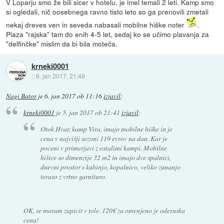
V Loparju smo že bili sicer v hotelu, je imel temali 2 leti. Kamp smo
si ogledali, nič oosebnega ravno tisto leto so ga prenovili zmetali
nekaj dreves ven in seveda nabasali mobilne hiške noter
.
Plaza "rajska" tam do enih 4-5 let, sedaj ko se učimo plavanja za
"delfinčke" mislim da bi bila moteča.
krneki0001
::
6. jan 2017, 21:49
Nagi Bator
je
6. jan 2017 ob 11:16
izjavil
:
krneki0001
je
5. jan 2017 ob 21:41
izjavil
:
Otok Hvar, kamp Vira, imajo mobilne hiške in je
cena v najvišji sezoni 119 evrov na dan. Kar je
poceni v primerjavi z ostalimi kampi. Mobilne
hišice so dimenzije 32 m2 in imajo dve spalnici,
dnevni prostor s kuhinjo, kopalnico, veliko zunanjo
teraso z vrtno garnituro.
OK, se moram zapicit v tole. 120€ za omenjeno je oderuska
cena!