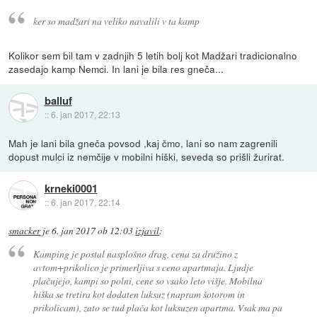
ker so madžari na veliko navalili v ta kamp
Kolikor sem bil tam v zadnjih 5 letih bolj kot Madžari tradicionalno
zasedajo kamp Nemci. In lani je bila res gneča...
balluf
::
6. jan 2017, 22:13
Mah je lani bila gneča povsod ,kaj čmo, lani so nam zagrenili
dopust mulci iz nemčije v mobilni hiški, seveda so prišli žurirat.
krneki0001
::
6. jan 2017, 22:14
smacker
je
6. jan 2017 ob 12:03
izjavil
:
Kamping je postal nasplošno drag, cena za družino z
avtom+prikolico je primerljiva s ceno apartmaja. Ljudje
plačujejo, kampi so polni, cene so vsako leto višje. Mobilna
hiška se tretira kot dodaten luksuz (napram šotorom in
prikolicam), zato se tud plača kot luksuzen apartma. Vsak ma pa