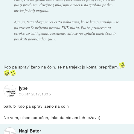
plaži predvsem družine z mlajšimi otroci tista zaplata peska-
mivke je bolj majhna.
Aja, ja, tista plaža je res čisto nabasana, ko se kamp napolni - je
pa zraven še prijetno prazna FKK plaža. Plaže, primerne za
otroke, so žal izjemno zasedene, zato se res splača imeti čoln in
poiskati neobljuden zaliv.
Kdo pa spravi ženo na čoln, še na trajekt jo komaj prepričam.
jype
::
6. jan 2017, 13:15
balluf> Kdo pa spravi ženo na čoln
Ne vem, nisem poročen, tako da nimam teh težav :)
Nagi Bator