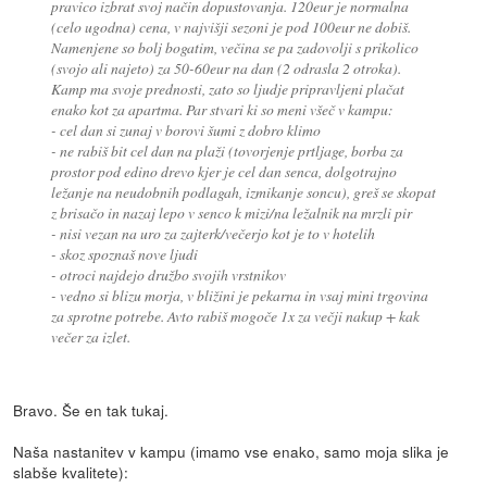
pravico izbrat svoj način dopustovanja. 120eur je normalna
(celo ugodna) cena, v najvišji sezoni je pod 100eur ne dobiš.
Namenjene so bolj bogatim, večina se pa zadovolji s prikolico
(svojo ali najeto) za 50-60eur na dan (2 odrasla 2 otroka).
Kamp ma svoje prednosti, zato so ljudje pripravljeni plačat
enako kot za apartma. Par stvari ki so meni všeč v kampu:
- cel dan si zunaj v borovi šumi z dobro klimo
- ne rabiš bit cel dan na plaži (tovorjenje prtljage, borba za
prostor pod edino drevo kjer je cel dan senca, dolgotrajno
ležanje na neudobnih podlagah, izmikanje soncu), greš se skopat
z brisačo in nazaj lepo v senco k mizi/na ležalnik na mrzli pir
- nisi vezan na uro za zajterk/večerjo kot je to v hotelih
- skoz spoznaš nove ljudi
- otroci najdejo družbo svojih vrstnikov
- vedno si blizu morja, v bližini je pekarna in vsaj mini trgovina
za sprotne potrebe. Avto rabiš mogoče 1x za večji nakup + kak
večer za izlet.
Bravo. Še en tak tukaj.
Naša nastanitev v kampu (imamo vse enako, samo moja slika je
slabše kvalitete):