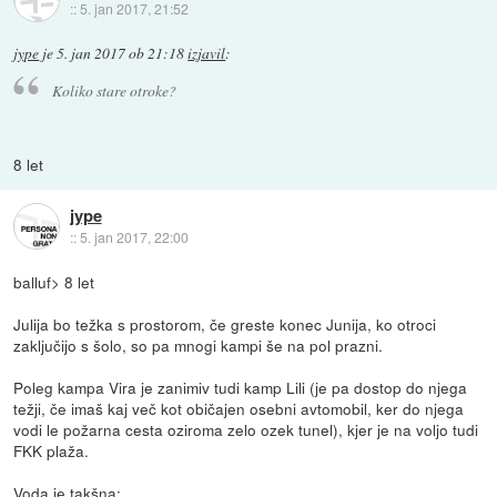
::
5. jan 2017, 21:52
jype
je
5. jan 2017 ob 21:18
izjavil
:
Koliko stare otroke?
8 let
jype
::
5. jan 2017, 22:00
balluf> 8 let
Julija bo težka s prostorom, če greste konec Junija, ko otroci
zaključijo s šolo, so pa mnogi kampi še na pol prazni.
Poleg kampa Vira je zanimiv tudi kamp Lili (je pa dostop do njega
težji, če imaš kaj več kot običajen osebni avtomobil, ker do njega
vodi le požarna cesta oziroma zelo ozek tunel), kjer je na voljo tudi
FKK plaža.
Voda je takšna: