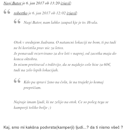
Nagi Bator
je
6. jan 2017 ob 13:20
izjavil
:
robertko
je
6. jan 2017 ob 12:02
izjavil
:
Nagi Bator, nam lahko zaupaš kje je to. Hvala.
Otok v srednjem Jadranu. O natancni lokaciji ne bom, ti pa tudi
ne bi koristila prav nic za letos.
Je ponavadi rezervirano za dve leti v naprej, od zacetka maja do
konca oktobra.
In nisem pretiraval s trditvijo, da se najdejo cele hise za 60€,
tudi na zelo lepih lokacijah.
Kdo pa spravi ženo na čoln, še na trajekt jo komaj
prepričam.
Najraje imam ljudi, ki ne zelijo na otok. Ce so poleg tega se
kamperji toliko bolje ;)
Kaj, smo mi kakšna podvrsta(kamperji) ljudi...? da ti nismo všeč ?