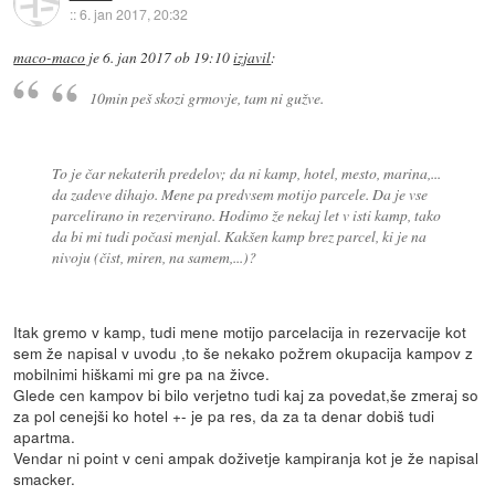
::
6. jan 2017, 20:32
maco-maco
je
6. jan 2017 ob 19:10
izjavil
:
10min peš skozi grmovje, tam ni gužve.
To je čar nekaterih predelov; da ni kamp, hotel, mesto, marina,...
da zadeve dihajo. Mene pa predvsem motijo parcele. Da je vse
parcelirano in rezervirano. Hodimo že nekaj let v isti kamp, tako
da bi mi tudi počasi menjal. Kakšen kamp brez parcel, ki je na
nivoju (čist, miren, na samem,...)?
Itak gremo v kamp, tudi mene motijo parcelacija in rezervacije kot
sem že napisal v uvodu ,to še nekako požrem okupacija kampov z
mobilnimi hiškami mi gre pa na živce.
Glede cen kampov bi bilo verjetno tudi kaj za povedat,še zmeraj so
za pol cenejši ko hotel +- je pa res, da za ta denar dobiš tudi
apartma.
Vendar ni point v ceni ampak doživetje kampiranja kot je že napisal
smacker.