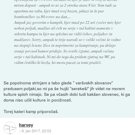
miren dopust - ampak to ni za 2 otroka stara 8 let. Vem tudi za
apartma na rabu, kjer imaš svoj bazen, jakuzi in še par
bombončkov za 80 evrov na dan,...
Ampak jaz govorim o kampih, kjer imaš po 22 uri zvečer mir, kjer
noben poljak, madžar ali čeh ne serje v tuš kabini namesto v
sekretu kampa in kjer na splošno ne vidiš čehov, poljakov in
madžarov. Sorry, ampak te trije narodi so v veliki večini še vedno
na stopnji lesene žlice in neprimerni za kampiranje, pa delajo
sranje povsod kamor pridejo. So svetle izjeme, ampak večina
serje v tuš kabinah. Ni mi do tega da pridem zjutraj na WC pa
vidim čistilko ki kozla, ko mora pucat za temi prašiči.
Se popolnoma strinjam s tabo glede " varšvskih slovanov"
predusem poljaki,so mi pa še hujši "serekeši" jih videt ne morem
kulture sploh nimajo. Se pa včasih dobi tudi kakšen slovenec, ki ga
doma niso učili kulture in ponižnosti.
Torej kateri kamp priporočaš.
harvey
::
6. jan 2017, 22:03