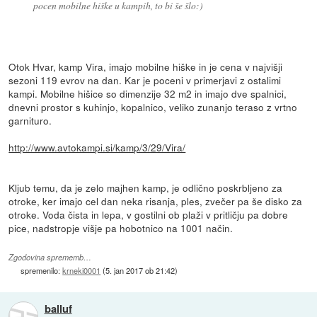
pocen mobilne hiške u kampih, to bi še šlo:)
Otok Hvar, kamp Vira, imajo mobilne hiške in je cena v najvišji
sezoni 119 evrov na dan. Kar je poceni v primerjavi z ostalimi
kampi. Mobilne hišice so dimenzije 32 m2 in imajo dve spalnici,
dnevni prostor s kuhinjo, kopalnico, veliko zunanjo teraso z vrtno
garnituro.
http://www.avtokampi.si/kamp/3/29/Vira/
Kljub temu, da je zelo majhen kamp, je odlično poskrbljeno za
otroke, ker imajo cel dan neka risanja, ples, zvečer pa še disko za
otroke. Voda čista in lepa, v gostilni ob plaži v pritličju pa dobre
pice, nadstropje višje pa hobotnico na 1001 način.
Zgodovina sprememb…
spremenilo:
krneki0001
(
5. jan 2017 ob 21:42
)
balluf