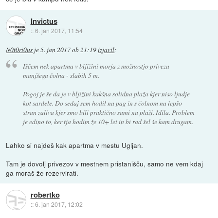
Invictus
::
6. jan 2017, 11:54
N0t0ri0us
je
5. jan 2017 ob 21:19
izjavil
:
Iščem nek apartma v bljižini morja z možnostjo priveza
manjšega čolna - slabih 5 m.
Pogoj je še da je v bljižini kakšna solidna plaža kjer niso ljudje
kot sardele. Do sedaj sem hodil na pag in s čolnom na lepšo
stran zaliva kjer smo bili praktično sami na plaži. Idila. Problem
je edino to, ker tja hodim že 10+ let in bi rad šel še kam drugam.
Lahko si najdeš kak apartma v mestu Ugljan.
Tam je dovolj privezov v mestnem pristanišču, samo ne vem kdaj
ga moraš že rezervirati.
robertko
::
6. jan 2017, 12:02