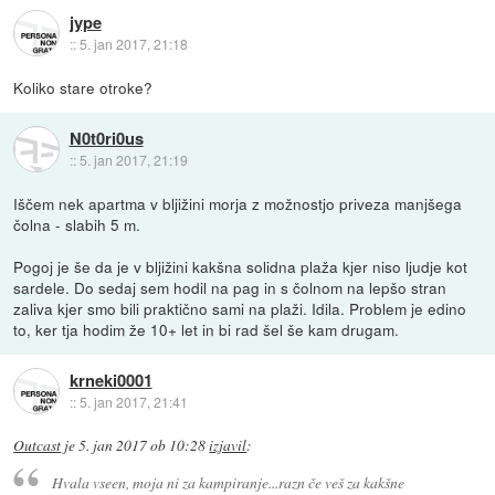
jype
::
5. jan 2017, 21:18
Koliko stare otroke?
N0t0ri0us
::
5. jan 2017, 21:19
Iščem nek apartma v bljižini morja z možnostjo priveza manjšega
čolna - slabih 5 m.
Pogoj je še da je v bljižini kakšna solidna plaža kjer niso ljudje kot
sardele. Do sedaj sem hodil na pag in s čolnom na lepšo stran
zaliva kjer smo bili praktično sami na plaži. Idila. Problem je edino
to, ker tja hodim že 10+ let in bi rad šel še kam drugam.
krneki0001
::
5. jan 2017, 21:41
Outcast
je
5. jan 2017 ob 10:28
izjavil
:
Hvala vseen, moja ni za kampiranje...razn če veš za kakšne