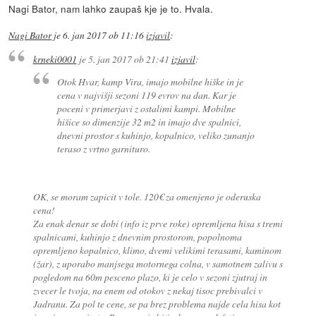
Nagi Bator, nam lahko zaupaš kje je to. Hvala.
Nagi Bator
je
6. jan 2017 ob 11:16
izjavil
:
krneki0001
je
5. jan 2017 ob 21:41
izjavil
:
Otok Hvar, kamp Vira, imajo mobilne hiške in je
cena v najvišji sezoni 119 evrov na dan. Kar je
poceni v primerjavi z ostalimi kampi. Mobilne
hišice so dimenzije 32 m2 in imajo dve spalnici,
dnevni prostor s kuhinjo, kopalnico, veliko zunanjo
teraso z vrtno garnituro.
OK, se moram zapicit v tole. 120€ za omenjeno je oderuska
cena!
Za enak denar se dobi (info iz prve roke) opremljena hisa s tremi
spalnicami, kuhinjo z dnevnim prostorom, popolnoma
opremljeno kopalnico, klimo, dvemi velikimi terasami, kaminom
(žar), z uporabo manjsega motornega colna, v samotnem zalivu s
pogledom na 60m pesceno plazo, ki je celo v sezoni zjutraj in
zvecer le tvoja, na enem od otokov z nekaj tisoc prebivalci v
Jadranu. Za pol te cene, se pa brez problema najde cela hisa kot