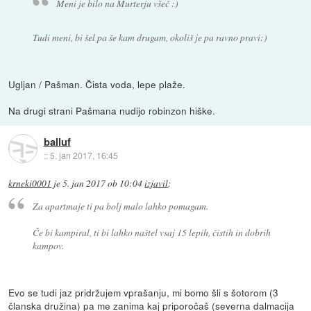
Meni je bilo na Murterju všeč :)
Tudi meni, bi šel pa še kam drugam, okoliš je pa ravno pravi:)
Ugljan / Pašman. Čista voda, lepe plaže.
Na drugi strani Pašmana nudijo robinzon hiške.
balluf
::
5. jan 2017, 16:45
krneki0001
je
5. jan 2017 ob 10:04
izjavil
:
Za apartmaje ti pa bolj malo lahko pomagam.
Če bi kampiral, ti bi lahko naštel vsaj 15 lepih, čistih in dobrih
kampov.
Evo se tudi jaz pridržujem vprašanju, mi bomo šli s šotorom (3
članska družina) pa me zanima kaj priporočaš (severna dalmacija