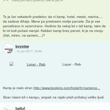
To je čar nekaterih predelov; da ni kamp, hotel, mesto, marina,...
da zadeve dihajo. Mene pa predvsem motijo parcele. Da je vse
parcelirano in rezervirano. Hodimo že nekaj let v isti kamp, tako da
bi mi tudi počasi menjal. Kakšen kamp brez parcel, ki je na nivoju
(čist, miren, na samem,...)?
koyotee
::
6. jan 2017, 19:46
Lopar - Rab
Kamp je malo stran
http://www.booking.com/hotel/hr/camping...
Sicer nisem bil v kampu, ampak na rajski plaži pričakuj veliko ljudi.
balluf