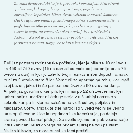
Za enak denar se dobi (info iz prve roke) opremljena hisa s tremi
spalnicami, kuhinjo z dnevnim prostorom, popolnoma
opremljeno kopalnico, klimo, dvemi velikimi terasami, kaminom
(žar), z uporabo manjsega motornega colna, v samotnem zalivu s
pogledom na 60m pesceno plazo, ki je celo v sezoni zjutraj in
zvecer le tvoja, na enem od otokov z nekaj tisoc prebivalci v
Jadranu. Za pol te cene, se pa brez problema najde cela hisa kot
je opisana v citatu. Razen, ce je biti v kampu nek fetis.
Tudi jaz poznam robinzonske počitnice, kjer je hiša za 10 dni tvoja
za 450 ali 750 evrov (45 na dan ali pa malo bolj opremljena za 75
evrov na dan) in kjer je zaliv le tvoj in uživaš miren dopust - ampak
to ni za 2 otroka stara 8 let. Vem tudi za apartma na rabu, kjer imaš
svoj bazen, jakuzi in še par bombončkov za 80 evrov na dan,...
Ampak jaz govorim o kampih, kjer imaš po 22 uri zvečer mir, kjer
noben poljak, madžar ali čeh ne serje v tuš kabini namesto v
sekretu kampa in kjer na splošno ne vidiš čehov, poljakov in
madžarov. Sorry, ampak te trije narodi so v veliki večini še vedno
na stopnji lesene žlice in neprimerni za kampiranje, pa delajo
sranje povsod kamor pridejo. So svetle izjeme, ampak večina serje
v tuš kabinah. Ni mi do tega da pridem zjutraj na WC pa vidim
čistilko ki kozla, ko mora pucat za temi prašiči.