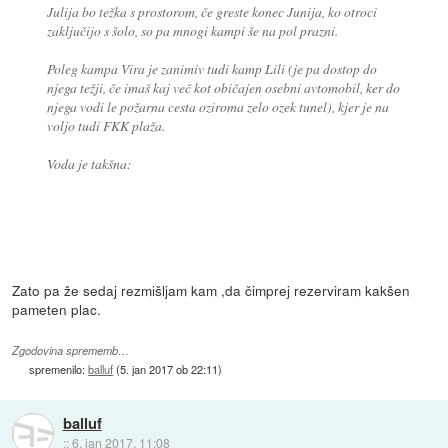
Julija bo težka s prostorom, če greste konec Junija, ko otroci
zaključijo s šolo, so pa mnogi kampi še na pol prazni.
Poleg kampa Vira je zanimiv tudi kamp Lili (je pa dostop do
njega težji, če imaš kaj več kot običajen osebni avtomobil, ker do
njega vodi le požarna cesta oziroma zelo ozek tunel), kjer je na
voljo tudi FKK plaža.
Voda je takšna:
Zato pa že sedaj rezmišljam kam ,da čimprej rezerviram kakšen
pameten plac.
Zgodovina sprememb…
spremenilo:
balluf
(
5. jan 2017 ob 22:11
)
balluf
::
6. jan 2017, 11:08