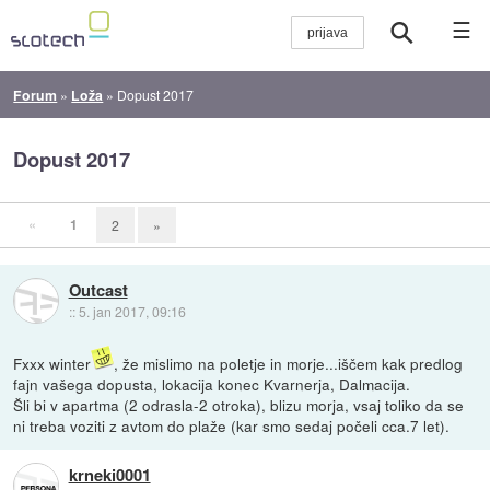
☰
Forum
»
Loža
»
Dopust 2017
Dopust 2017
«
1
2
»
Outcast
::
5. jan 2017, 09:16
Fxxx winter
, že mislimo na poletje in morje...iščem kak predlog
fajn vašega dopusta, lokacija konec Kvarnerja, Dalmacija.
Šli bi v apartma (2 odrasla-2 otroka), blizu morja, vsaj toliko da se
ni treba voziti z avtom do plaže (kar smo sedaj počeli cca.7 let).
krneki0001