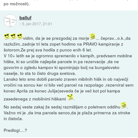
po možnosti).
balluf
::
5. jan 2017, 21:01
vidim, da je se prezgodaj za morje
... čeprav...o.k.,da
razložim..zadnje tri leta zopet hodimo na PRAVO kampiranje z
šotorom.Ze prej sva hodila z punco enih 6 let.
V 10+ letih se je ogromno spremenilo v kampih, predvsem mobilne
hiške, ki so uničile najlepše parcele in pa rezervacije ,da ne
govorim o zgledu kampov ki spominjajo bolj na bungalovsko
naselje, to sta to čisto druga svetova.
Lansko leto smo dobili parcelo zraven mibilnih hišk in ob največji
vročini na soncu ker ni bilo več parcel na razpolago ,rezerviral sem
konec Aprila za konec Julija(seveda če je več kot pol kampa
zasedenega z mobilnimi hiškami
.
No sedaj veste zakaj že sedaj razmišljam o poletnem oddihu
.
Važno mi je ,da ima parcela senco,da je plaža primerna za otroke
in čistoča.
Predlogi....?