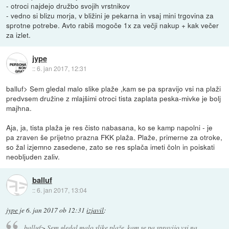
- otroci najdejo družbo svojih vrstnikov
- vedno si blizu morja, v bližini je pekarna in vsaj mini trgovina za
sprotne potrebe. Avto rabiš mogoče 1x za večji nakup + kak večer
za izlet.
jype
::
6. jan 2017, 12:31
balluf> Sem gledal malo slike plaže ,kam se pa spravijo vsi na plaži
predvsem družine z mlajšimi otroci tista zaplata peska-mivke je bolj
majhna.
Aja, ja, tista plaža je res čisto nabasana, ko se kamp napolni - je
pa zraven še prijetno prazna FKK plaža. Plaže, primerne za otroke,
so žal izjemno zasedene, zato se res splača imeti čoln in poiskati
neobljuden zaliv.
balluf
::
6. jan 2017, 13:04
jype
je
6. jan 2017 ob 12:31
izjavil
:
balluf> Sem gledal malo slike plaže ,kam se pa spravijo vsi na