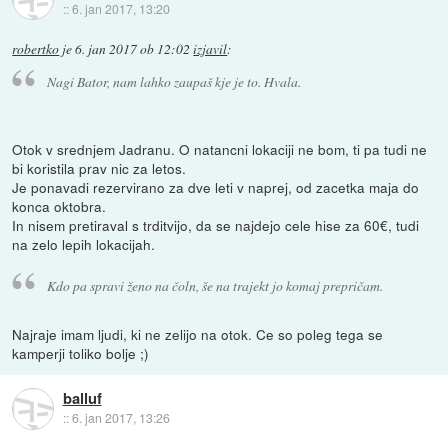
::
6. jan 2017, 13:20
robertko
je
6. jan 2017 ob 12:02
izjavil
:
Nagi Bator, nam lahko zaupaš kje je to. Hvala.
Otok v srednjem Jadranu. O natancni lokaciji ne bom, ti pa tudi ne
bi koristila prav nic za letos.
Je ponavadi rezervirano za dve leti v naprej, od zacetka maja do
konca oktobra.
In nisem pretiraval s trditvijo, da se najdejo cele hise za 60€, tudi
na zelo lepih lokacijah.
Kdo pa spravi ženo na čoln, še na trajekt jo komaj prepričam.
Najraje imam ljudi, ki ne zelijo na otok. Ce so poleg tega se
kamperji toliko bolje ;)
balluf
::
6. jan 2017, 13:26