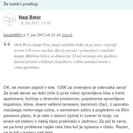
Še kakšni predlogi.
Nagi Bator
::
6. jan 2017, 11:16
krneki0001
je
5. jan 2017 ob 21:41
izjavil
:
Otok Hvar, kamp Vira, imajo mobilne hiške in je cena v najvišji
sezoni 119 evrov na dan. Kar je poceni v primerjavi z ostalimi
kampi. Mobilne hišice so dimenzije 32 m2 in imajo dve spalnici,
dnevni prostor s kuhinjo, kopalnico, veliko zunanjo teraso z
vrtno garnituro.
OK, se moram zapicit v tole. 120€ za omenjeno je oderuska cena!
Za enak denar se dobi (info iz prve roke) opremljena hisa s tremi
spalnicami, kuhinjo z dnevnim prostorom, popolnoma opremljeno
kopalnico, klimo, dvemi velikimi terasami, kaminom (žar), z uporabo
manjsega motornega colna, v samotnem zalivu s pogledom na 60m
pesceno plazo, ki je celo v sezoni zjutraj in zvecer le tvoja, na
enem od otokov z nekaj tisoc prebivalci v Jadranu. Za pol te cene,
se pa brez problema najde cela hisa kot je opisana v citatu. Razen,
ce je biti v kampu nek fetis.