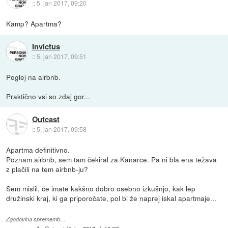
::
5. jan 2017, 09:20
Kamp? Apartma?
Invictus
::
5. jan 2017, 09:51
Poglej na airbnb.
Praktično vsi so zdaj gor...
Outcast
::
5. jan 2017, 09:58
Apartma definitivno.
Poznam airbnb, sem tam čekiral za Kanarce. Pa ni bla ena težava
z plačili na tem airbnb-ju?
Sem mislil, če imate kakšno dobro osebno izkušnjo, kak lep
družinski kraj, ki ga priporočate, pol bi že naprej iskal apartmaje...
Zgodovina sprememb…