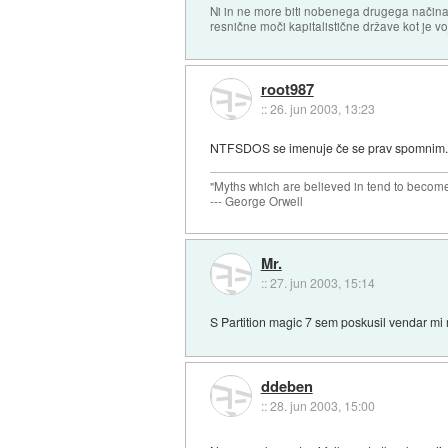
Ni in ne more biti nobenega drugega načina
resnične moči kapitalistične države kot je vo
root987
::
26. jun 2003, 13:23
NTFSDOS se imenuje če se prav spomnim...
"Myths which are believed in tend to become
--- George Orwell
Mr.
::
27. jun 2003, 15:14
S Partition magic 7 sem poskusil vendar 
ddeben
::
28. jun 2003, 15:00