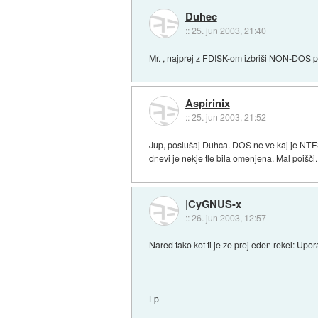
Duhec
::
25. jun 2003, 21:40
Mr. , najprej z FDISK-om izbriši NON-DOS part
Aspirinix
::
25. jun 2003, 21:52
Jup, poslušaj Duhca. DOS ne ve kaj je NTFS i
dnevi je nekje tle bila omenjena. Mal poišči.
|CyGNUS-x
::
26. jun 2003, 12:57
Nared tako kot ti je ze prej eden rekel: Upor
Lp