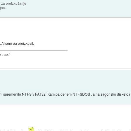
 za preizkušanje
jna.
Nisem pa preizkusil.
 true."
mi ni spremenilo NTFS v FAT32 .Kam pa denem NTFSDOS , a na zagonsko disketo?