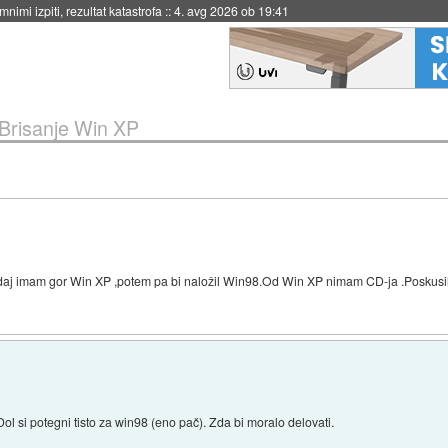
nimi izpiti, rezultat katastrofa
::
4. avg 2026 ob 19:41
Brisanje Win XP
edaj imam gor Win XP ,potem pa bi naložil Win98.Od Win XP nimam CD-ja .Poskusil
 Dol si potegni tisto za win98 (eno pač). Zda bi moralo delovati.