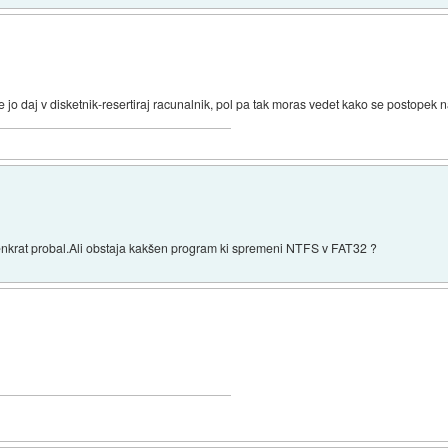
jo daj v disketnik-resertiraj racunalnik, pol pa tak moras vedet kako se postopek nada
nkrat probal.Ali obstaja kakšen program ki spremeni NTFS v FAT32 ?