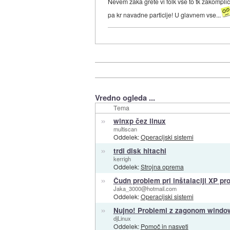
Nevem zaka grete vi folk vse to tk zakomplicir
pa kr navadne particije! U glavnem vse...
Vredno ogleda ...
Tema
»
winxp čez linux
multiscan
Oddelek:
Operacijski sistemi
»
trdi disk hitachi
kerrigh
Oddelek:
Strojna oprema
»
Čudn problem pri inštalaciji XP p
Jaka_3000@hotmail.com
Oddelek:
Operacijski sistemi
»
Nujno! Problemi z zagonom windo
djLinux
Oddelek:
Pomoč in nasveti