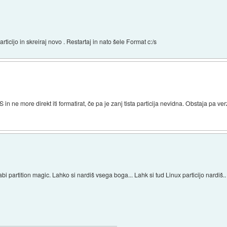
icijo in skreiraj novo . Restartaj in nato šele Format c:/s
n ne more direkt iti formatirat, če pa je zanj tista particija nevidna. Obstaja pa v
abi partition magic. Lahko si nardiš vsega boga... Lahk si tud Linux particijo nardiš..