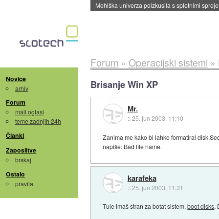
Mehiška univerza poizkusila s spletnimi sprejem
Forum
»
Operacijski sistemi
»
Novice
Brisanje Win XP
arhiv
Forum
Mr.
mali oglasi
::
25. jun 2003, 11:10
teme zadnjih 24h
Članki
Zanima me kako bi lahko formatiral disk.S
napiše: Bad file name.
Zaposlitve
brskaj
Ostalo
karafeka
pravila
::
25. jun 2003, 11:31
Tule imaš stran za botat sistem,
boot disks
.