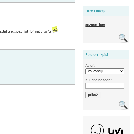
Hitre funkcije
seznam tem
ljuje... pac tisti format c: /s /u
Posebni izpisi
Avtor:
Ključna beseda: