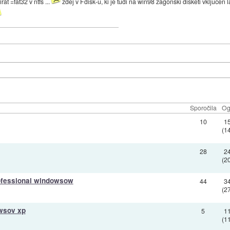
at =fat32 v ntfs ...
zdej v Fdisk-u, ki je tudi na win98 zagonski disketi vkljucen l
Sporočila
Og
10
1
(1
28
2
(2
rofessional windowsow
44
3
(2
wsov xp
5
1
(1