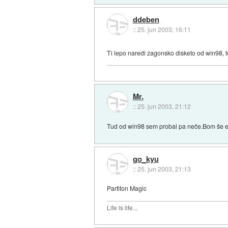
ddeben
::
25. jun 2003, 16:11
Ti lepo naredi zagonsko disketo od win98, te 
Mr.
::
25. jun 2003, 21:12
Tud od win98 sem probal pa neče.Bom še e
go_kyu
::
25. jun 2003, 21:13
Partiton Magic
Life is life...