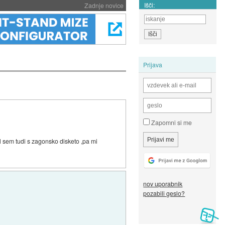
Išči:
Zadnje novice
Prijava
Zapomni si me
 sem tudi s zagonsko disketo ,pa mi
nov uporabnik
pozabili geslo?