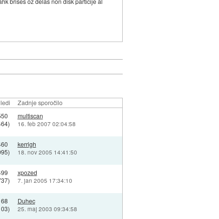
ahk brises oz delas non disk particije al
ledi
Zadnje sporočilo
550
multiscan
464)
16. feb 2007 02:04:58
460
kerrigh
095)
18. nov 2005 14:41:50
499
xpozed
737)
7. jan 2005 17:34:10
168
Duhec
103)
25. maj 2003 09:34:58