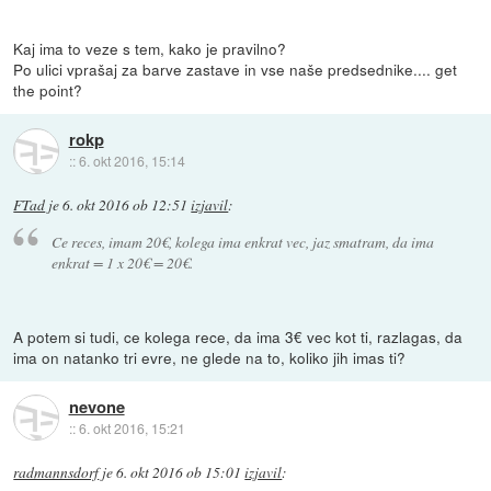
Kaj ima to veze s tem, kako je pravilno?
Po ulici vprašaj za barve zastave in vse naše predsednike.... get
the point?
rokp
::
6. okt 2016, 15:14
FTad
je
6. okt 2016 ob 12:51
izjavil
:
Ce reces, imam 20€, kolega ima enkrat vec, jaz smatram, da ima
enkrat = 1 x 20€ = 20€.
A potem si tudi, ce kolega rece, da ima 3€ vec kot ti, razlagas, da
ima on natanko tri evre, ne glede na to, koliko jih imas ti?
nevone
::
6. okt 2016, 15:21
radmannsdorf
je
6. okt 2016 ob 15:01
izjavil
: