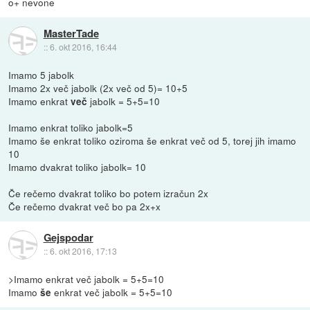
o+ nevone
MasterTade
::
6. okt 2016, 16:44
Imamo 5 jabolk
Imamo 2x več jabolk (2x več od 5)= 10+5
Imamo enkrat
jabolk = 5+5=10
več
Imamo enkrat toliko jabolk=5
Imamo še enkrat toliko oziroma še enkrat več od 5, torej jih imamo
10
Imamo dvakrat toliko jabolk= 10
Če rečemo dvakrat toliko bo potem izračun 2x
Če rečemo dvakrat več bo pa 2x+x
Gejspodar
::
6. okt 2016, 17:13
>Imamo enkrat več jabolk = 5+5=10
Imamo
enkrat več jabolk = 5+5=10
še