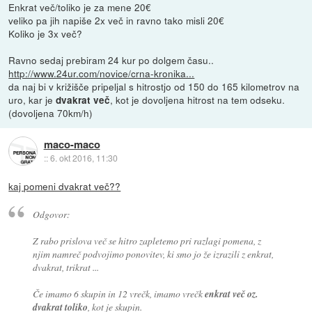
Enkrat več/toliko je za mene 20€
veliko pa jih napiše 2x več in ravno tako misli 20€
Koliko je 3x več?
Ravno sedaj prebiram 24 kur po dolgem času..
http://www.24ur.com/novice/crna-kronika...
da naj bi v križišče pripeljal s hitrostjo od 150 do 165 kilometrov na
uro, kar je
, kot je dovoljena hitrost na tem odseku.
dvakrat več
(dovoljena 70km/h)
maco-maco
::
6. okt 2016, 11:30
kaj pomeni dvakrat več??
Odgovor:
Z rabo prislova več se hitro zapletemo pri razlagi pomena, z
njim namreč podvojimo ponovitev, ki smo jo že izrazili z enkrat,
dvakrat, trikrat ...
Če imamo 6 skupin in 12 vrečk, imamo vrečk
enkrat več oz.
dvakrat toliko
, kot je skupin.