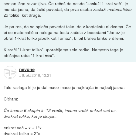
semantično razumljivo. Če rečeš da nekdo "zasluži 1-krat več", je
menda jasno, da želiš povedat, da prva oseba zasluži
matematično
2x toliko, kot druga.
Je pa res, da se splača povedat tako, da v kontekstu ni dvoma. Če
bi se matematična naloga na testu začela z besedami "Janez je
obral 1-krat toliko jabolk kot Tomaž", bi bil bralec lahko v dilemi.
K sreči "1-krat toliko" uporabljamo zelo redko. Namesto tega je
običajna raba "1-krat
".
več
nevone
::
6. okt 2016, 13:21
Tale razlaga ki jo je dal maco-maco je najkrajša in najbolj jasna:
Citiram:
Če imamo 6 skupin in 12 vrečk, imamo vrečk enkrat več oz.
dvakrat toliko, kot je skupin.
enkrat več = x + 1*x
dvakrat toliko = 2*x