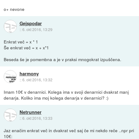
o+ nevone
Gejspodar
::
6. okt 2016, 13:29
Enkrat več = x * 1
Še enkrat več = x + x*1
Beseda še je pomembna a je v praksi mnogokrat izpuščena.
harmony
::
6. okt 2016, 13:32
Imam 10€ v denarnici. Kolega ima v svoji denarnici dvakrat manj
denarja. Koliko ima moj kolega denarja v denarnici? :)
Netrunner
::
6. okt 2016, 13:33
Jaz enačim enkrat več in dvakrat več saj če mi nekdo reče ..npr pri
10€: