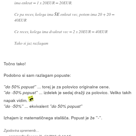
ima enkrat = 1 x 20EUR = 20EUR.
Ce pa reces, kolega ima
ŠE
enkrat vec, potem ima 20 + 20 =
40EUR
Ce reces, kolega ima dvakrat vec = 2 x 20EUR = 40EUR
Tako si jaz razlagam
Točno tako!
Podobno si sam razlagam popuste:
... torej je za polovico originalne cene.
''do 50% popust''
... izdelek je sedaj dražji za polovico. Veliko takih
''do -50% popust''
napak vidim.
... ekvivalent
''do -50%''
''do 50% popust''
Izhajam iz matematičnega stališča. Popust je že ''-''.
Zgodovina sprememb…
spremenilo:
Sssaga
(
6. okt 2016 ob 14:44
)