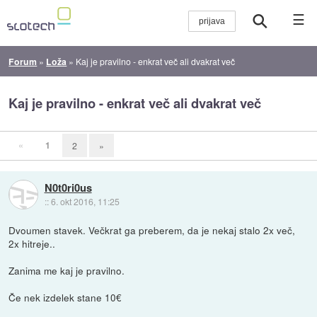
☰
Forum
»
Loža
»
Kaj je pravilno - enkrat več ali dvakrat več
Kaj je pravilno - enkrat več ali dvakrat več
«
1
2
»
N0t0ri0us
::
6. okt 2016, 11:25
Dvoumen stavek. Večkrat ga preberem, da je nekaj stalo 2x več,
2x hitreje..
Zanima me kaj je pravilno.
Če nek izdelek stane 10€