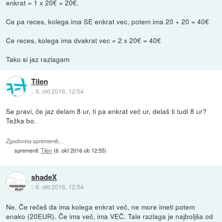
enkrat = 1 x 20€ = 20€.
Ce pa reces, kolega ima SE enkrat vec, potem ima 20 + 20 = 40€
Ce reces, kolega ima dvakrat vec = 2 x 20€ = 40€
Tako si jaz razlagam
Tilen
::
6. okt 2016, 12:54
Se pravi, če jaz delam 8 ur, ti pa enkrat več ur, delaš ti tudi 8 ur?
Težka bo.
Zgodovina sprememb…
spremenil:
Tilen
(
6. okt 2016 ob 12:55
)
shadeX
::
6. okt 2016, 12:54
Ne. Če rečeš da ima kolega enkrat več, ne more imeti potem
enako (20EUR). Če ima več, ima VEČ. Tale razlaga je najboljša od