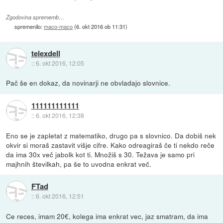
Zgodovina sprememb…
spremenilo:
maco-maco
(
6. okt 2016 ob 11:31
)
telexdell
::
6. okt 2016, 12:05
Pač še en dokaz, da novinarji ne obvladajo slovnice.
111111111111
::
6. okt 2016, 12:38
Eno se je zapletat z matematiko, drugo pa s slovnico. Da dobiš nek
okvir si moraš zastavit višje cifre. Kako odreagiraš če ti nekdo reče
da ima 30x več jabolk kot ti. Množiš s 30. Težava je samo pri
majhnih številkah, pa še to uvodna enkrat več.
FTad
::
6. okt 2016, 12:51
Ce reces, imam 20€, kolega ima enkrat vec, jaz smatram, da ima