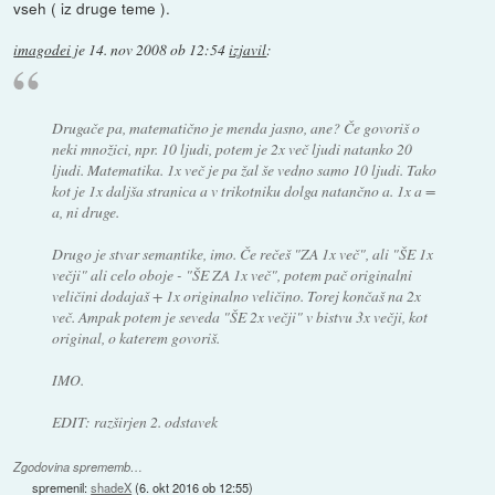
vseh ( iz druge teme ).
imagodei
je
14. nov 2008 ob 12:54
izjavil
:
Drugače pa, matematično je menda jasno, ane? Če govoriš o
neki množici, npr. 10 ljudi, potem je 2x več ljudi natanko 20
ljudi. Matematika. 1x več je pa žal še vedno samo 10 ljudi. Tako
kot je 1x daljša stranica a v trikotniku dolga natančno a. 1x a =
a, ni druge.
Drugo je stvar semantike, imo. Če rečeš "ZA 1x več", ali "ŠE 1x
večji" ali celo oboje - "ŠE ZA 1x več", potem pač originalni
veličini dodajaš + 1x originalno veličino. Torej končaš na 2x
več. Ampak potem je seveda "ŠE 2x večji" v bistvu 3x večji, kot
original, o katerem govoriš.
IMO.
EDIT: razširjen 2. odstavek
Zgodovina sprememb…
spremenil:
shadeX
(
6. okt 2016 ob 12:55
)