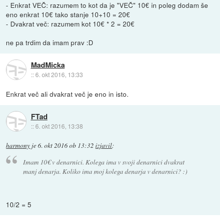
- Enkrat VEČ: razumem to kot da je "VEČ" 10€ in poleg dodam še
eno enkrat 10€ tako stanje 10+10 = 20€
- Dvakrat več: razumem kot 10€ * 2 = 20€
ne pa trdim da imam prav :D
MadMicka
::
6. okt 2016, 13:33
Enkrat več ali dvakrat več je eno in isto.
FTad
::
6. okt 2016, 13:38
harmony
je
6. okt 2016 ob 13:32
izjavil
:
Imam 10€ v denarnici. Kolega ima v svoji denarnici dvakrat
manj denarja. Koliko ima moj kolega denarja v denarnici? :)
10/2 = 5