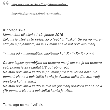
http://www.leemeta.si/blog/slovnica/dva...
http://isjfr.zrc-sazu.si/sl/svetovalnic...
Iz prvega linka:
Komentiral: pikolovka / 19. januar 2016
Zelo mi je všeč vaše pojasnilo o "več" in "toliko". Se pa ne morem
strinjati s pojasnilom, da je 1x manj enako kot polovico manj.
1x manj od x matematično zapišemo kot: X - 1xX= X - X = 0
Če isto logiko uporabljate na primeru manj, kot ste jo na primeru
več, potem je za rezultat 1/2 potrebno reči:
Na stari polnilniški kartici je pol manj prostora kot na novi. (To
pomeni: Na novi polnilniški kartici je dvakrat toliko (/enkrat več)
prostora kot na stari.)
Na stari polnilniški kartici je dve tretjini manj prostora kot na novi.
(To pomeni: Na novi polnilniški kartici je trikrat
Ta razlaga se meni zdi ok.