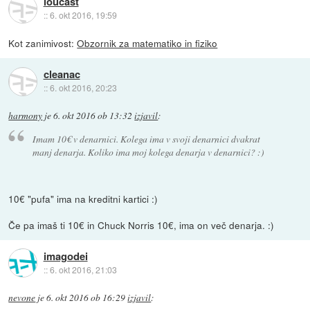
loucast
::
6. okt 2016, 19:59
Kot zanimivost:
Obzornik za matematiko in fiziko
cleanac
::
6. okt 2016, 20:23
harmony
je
6. okt 2016 ob 13:32
izjavil
:
Imam 10€ v denarnici. Kolega ima v svoji denarnici dvakrat
manj denarja. Koliko ima moj kolega denarja v denarnici? :)
10€ "pufa" ima na kreditni kartici :)
Če pa imaš ti 10€ in Chuck Norris 10€, ima on več denarja. :)
imagodei
::
6. okt 2016, 21:03
nevone
je
6. okt 2016 ob 16:29
izjavil
: