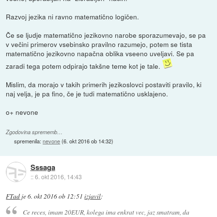
Razvoj jezika ni ravno matematično logičen.
Če se ljudje matematično jezikovno narobe sporazumevajo, se pa
v večini primerov vsebinsko pravilno razumejo, potem se tista
matematično jezikovno napačna oblika vseeno uveljavi. Se pa
zaradi tega potem odpirajo takšne teme kot je tale.
Mislim, da morajo v takih primerih jezikoslovci postaviti pravilo, ki
naj velja, je pa fino, če je tudi matematično usklajeno.
o+ nevone
Zgodovina sprememb…
spremenila:
nevone
(
6. okt 2016 ob 14:32
)
Sssaga
::
6. okt 2016, 14:43
FTad
je
6. okt 2016 ob 12:51
izjavil
:
Ce reces, imam 20EUR, kolega ima enkrat vec, jaz smatram, da