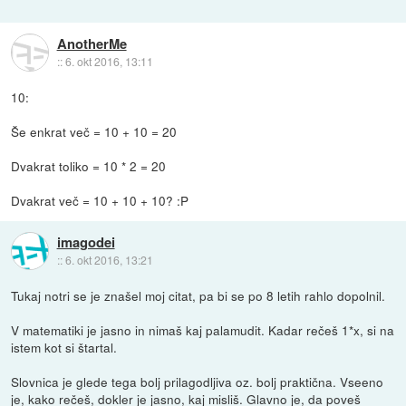
AnotherMe
::
6. okt 2016, 13:11
10:
Še enkrat več = 10 + 10 = 20
Dvakrat toliko = 10 * 2 = 20
Dvakrat več = 10 + 10 + 10? :P
imagodei
::
6. okt 2016, 13:21
Tukaj notri se je znašel moj citat, pa bi se po 8 letih rahlo dopolnil.
V matematiki je jasno in nimaš kaj palamudit. Kadar rečeš 1*x, si na
istem kot si štartal.
Slovnica je glede tega bolj prilagodljiva oz. bolj praktična. Vseeno
je, kako rečeš, dokler je jasno, kaj misliš. Glavno je, da poveš