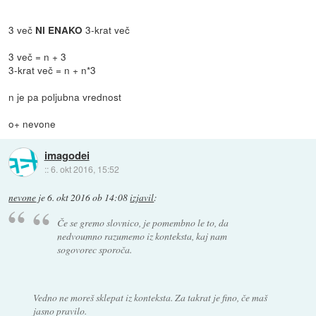
3 več
3-krat več
NI ENAKO
3 več = n + 3
3-krat več = n + n*3
n je pa poljubna vrednost
o+ nevone
imagodei
::
6. okt 2016, 15:52
nevone
je
6. okt 2016 ob 14:08
izjavil
:
Če se gremo slovnico, je pomembno le to, da
nedvoumno razumemo iz konteksta, kaj nam
sogovorec sporoča.
Vedno ne moreš sklepat iz konteksta. Za takrat je fino, če maš
jasno pravilo.