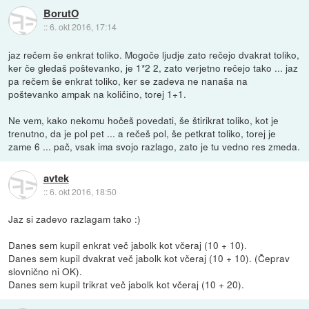
BorutO
::
6. okt 2016, 17:14
jaz rečem še enkrat toliko. Mogoče ljudje zato rečejo dvakrat toliko,
ker če gledaš poštevanko, je 1*2 2, zato verjetno rečejo tako ... jaz
pa rečem še enkrat toliko, ker se zadeva ne nanaša na
poštevanko ampak na količino, torej 1+1.
Ne vem, kako nekomu hočeš povedati, še štirikrat toliko, kot je
trenutno, da je pol pet ... a rečeš pol, še petkrat toliko, torej je
zame 6 ... pač, vsak ima svojo razlago, zato je tu vedno res zmeda.
avtek
::
6. okt 2016, 18:50
Jaz si zadevo razlagam tako :)
Danes sem kupil enkrat več jabolk kot včeraj (10 + 10).
Danes sem kupil dvakrat več jabolk kot včeraj (10 + 10). (Čeprav
slovnično ni OK).
Danes sem kupil trikrat več jabolk kot včeraj (10 + 20).