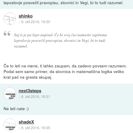
leposlovje posvečil pravopisu, slovnici in Vegi, bi to tudi razumel.
shinko
::
6. okt 2016, 19:30
Saj ti je pa lepo napisal. Če bi svoj čas namesto zapitemu
leposlovje posvečil pravopisu, slovnici in Vegi, bi to tudi
razumel.
Če to leti na mene, ti lahko zaupam, da zadevo povsem razumem.
Podal sem samo primer, da slovnica in matematična logika veliko
krat pač ne gresta skupaj.
next3steps
::
6. okt 2016, 19:31
Ne leti nate :)
shadeX
::
6. okt 2016, 19:35