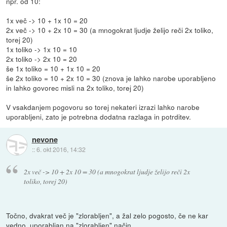
npr. od 10:
1x več -> 10 + 1x 10 = 20
2x več -> 10 + 2x 10 = 30 (a mnogokrat ljudje želijo reči 2x toliko,
torej 20)
1x toliko -> 1x 10 = 10
2x toliko -> 2x 10 = 20
še 1x toliko = 10 + 1x 10 = 20
še 2x toliko = 10 + 2x 10 = 30 (znova je lahko narobe uporabljeno
in lahko govorec misli na 2x toliko, torej 20)
V vsakdanjem pogovoru so torej nekateri izrazi lahko narobe
uporabljeni, zato je potrebna dodatna razlaga in potrditev.
nevone
::
6. okt 2016, 14:32
2x več -> 10 + 2x 10 = 30 (a mnogokrat ljudje želijo reči 2x
toliko, torej 20)
Točno, dvakrat več je "zlorabljen", a žal zelo pogosto, če ne kar
vedno, uporabljan na "zlorabljen" način.