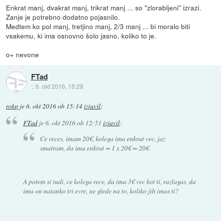
Enkrat manj, dvakrat manj, trikrat manj ... so "zlorabljeni" izrazi.
Zanje je potrebno dodatno pojasnilo.
Medtem ko pol manj, tretjino manj, 2/3 manj ... bi moralo biti
vsakemu, ki ima osnovno šolo jasno, koliko to je.
o+ nevone
FTad
::
6. okt 2016, 15:28
rokp
je
6. okt 2016 ob 15:14
izjavil
:
FTad
je
6. okt 2016 ob 12:51
izjavil
:
Ce reces, imam 20€, kolega ima enkrat vec, jaz
smatram, da ima enkrat = 1 x 20€ = 20€.
A potem si tudi, ce kolega rece, da ima 3€ vec kot ti, razlagas, da
ima on natanko tri evre, ne glede na to, koliko jih imas ti?