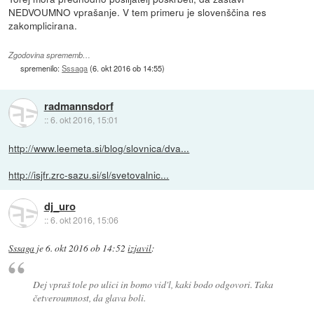
NEDVOUMNO vprašanje. V tem primeru je slovenščina res
zakomplicirana.
Zgodovina sprememb…
spremenilo:
Sssaga
(
6. okt 2016 ob 14:55
)
radmannsdorf
::
6. okt 2016, 15:01
http://www.leemeta.si/blog/slovnica/dva...
http://isjfr.zrc-sazu.si/sl/svetovalnic...
dj_uro
::
6. okt 2016, 15:06
Sssaga
je
6. okt 2016 ob 14:52
izjavil
:
Dej vpraš tole po ulici in bomo vid'l, kaki bodo odgovori. Taka
četveroumnost, da glava boli.