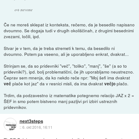
o+ nevone
Če ne moreš sklepat iz konteksta, rečemo, da je besedilo napisano
dvoumno. Se dogaja tudi v drugih okoliščinah, z drugimi besednimi
zvezami, ločili, ipd.
Stvar je v tem, da je treba stremeti k temu, da besedilo ni
dvoumno. Potem pa vseeno, ali je uporabljeno enkrat, dvakrat...
Strinjam se, da so pridevniki "več", "toliko", "manj", "še" (a so to
pridevniki?), ipd. bolj problematični, če jih uporabljamo neustrezno.
Čeprav sem mnenja, da ko nekdo reče npr: "Moj šefi ima dvakrat
plače kot jaz" da v resnici misli, da ima dvakrat
plačo.
več
večjo
Trdim, da podzavestno iz matematike potegnemo relacijo JAZ x 2 =
ŠEF in smo potem bistveno manj pazljivi pri izbiri ustreznih
pridevnikov.
next3steps
::
6. okt 2016, 16:11