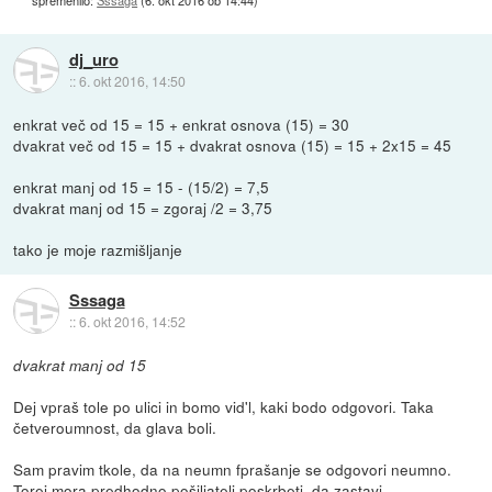
dj_uro
::
6. okt 2016, 14:50
enkrat več od 15 = 15 + enkrat osnova (15) = 30
dvakrat več od 15 = 15 + dvakrat osnova (15) = 15 + 2x15 = 45
enkrat manj od 15 = 15 - (15/2) = 7,5
dvakrat manj od 15 = zgoraj /2 = 3,75
tako je moje razmišljanje
Sssaga
::
6. okt 2016, 14:52
dvakrat manj od 15
Dej vpraš tole po ulici in bomo vid'l, kaki bodo odgovori. Taka
četveroumnost, da glava boli.
Sam pravim tkole, da na neumn fprašanje se odgovori neumno.
Torej mora predhodno pošiljatelj poskrbeti, da zastavi