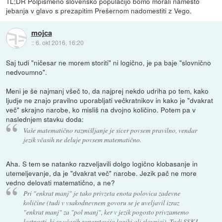
TL;DR Polpismeno slovensko populacijo bomo morali namesto
jebanja v glavo s prezapitim Prešernom nadomestiti z Vego.
mojca
::
6. okt 2016, 16:20
Saj tudi "ničesar ne morem storiti" ni logično, je pa baje "slovnično
nedvoumno".
Meni je še najmanj všeč to, da najprej nekdo udriha po tem, kako
ljudje ne znajo pravilno uporabljati večkratnikov in kako je "dvakrat
več" skrajno narobe, ko misliš na dvojno količino. Potem pa v
naslednjem stavku doda:
Vaše matematično razmišljanje je sicer povsem pravilno, vendar
jezik včasih ne deluje povsem matematično.
Aha. S tem se natanko razveljavili dolgo logično klobasanje in
utemeljevanje, da je "dvakrat več" narobe. Jezik pač ne more
vedno delovati matematično, a ne?
Pri "enkrat manj" je tako privzeta enota polovica zadevne
količine (tudi v vsakodnevnem govoru se je uveljavil izraz
"enkrat manj" za "pol manj", ker v jezik pogosto privzamemo
lastnosti, ki se včasih zoperstavijo logiki ali slovnici). Tudi SSKJ