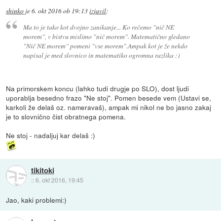
shinko
je
6. okt 2016 ob 19:13
izjavil
:
Ma to je tako kot dvojno zanikanje... Ko rečemo "nič NE
morem", v bistvu mislimo "nič morem". Matematično gledano
"Nič NE morem" pomeni "vse morem".Ampak kot je že nekdo
napisal je med slovnico in matematiko ogromna razlika :)
Na primorskem koncu (lahko tudi drugje po SLO), dost ljudi
uporablja besedno frazo "Ne stoj". Pomen besede vem (Ustavi se,
karkoli že delaš oz. nameravaš), ampak mi nikol ne bo jasno zakaj
je to slovnično čist obratnega pomena.
Ne stoj - nadaljuj kar delaš :)
tikitoki
::
6. okt 2016, 19:45
Jao, kaki problemi:)