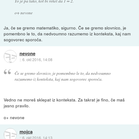
To je pa tako, kot bi rekel da 1 = 2.
o+ nevone
Ja, če se gremo matematiko, sigurno. Če se gremo slovnico, je
pomembno le to, da nedvoumno razumemo iz konteksta, kaj nam
sogovorec sporoča.
nevone
::
6. okt 2016, 14:08
Če se gremo slovnico, je pomembno le to, da nedvoumno
razumemo iz konteksta, kaj nam sogovorec sporoča.
Vedno ne moreš sklepat iz konteksta. Za takrat je fino, če maš
jasno pravilo.
o+ nevone
mojca
::
6. okt 2016, 14:13