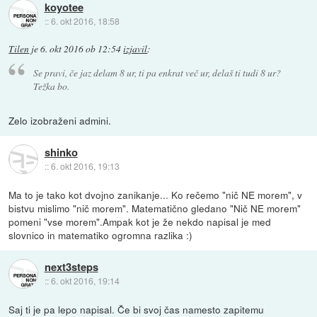
koyotee
::
6. okt 2016, 18:58
Tilen
je
6. okt 2016 ob 12:54
izjavil
:
Se pravi, če jaz delam 8 ur, ti pa enkrat več ur, delaš ti tudi 8 ur?
Težka bo.
Zelo izobraženi admini.
shinko
::
6. okt 2016, 19:13
Ma to je tako kot dvojno zanikanje... Ko rečemo "nič NE morem", v
bistvu mislimo "nič morem". Matematično gledano "Nič NE morem"
pomeni "vse morem".Ampak kot je že nekdo napisal je med
slovnico in matematiko ogromna razlika :)
next3steps
::
6. okt 2016, 19:14
Saj ti je pa lepo napisal. Če bi svoj čas namesto zapitemu