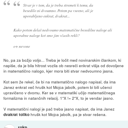
Stvar je v tem, da je treba stremeti k temu, da
besedilo ni dvoumno. Potem pa vseeno, ali je
uporabljeno enkrat, dvakrat...
Kako potem delaš nedvoumo matematične besedilne naloge ali
uporabne naloge kot smo jim včasih rekli?
o+ nevone
No, pa za božjo voljo... Treba je ločit med novinarskim člankom, ki
napiše, da je bila hitrost vozila ob nesreči enkrat višja od dovoljene
in matematično nalogo, kjer mora biti stvar nedvoumno jasna.
Kot sem že rekel, če bi na matematično nalogo napisal, da ima
Janez enkrat več hrušk kot Mojca jabolk, potem bi bili učenci
upravičeno v dvomu. Ker se v matematiki učijo matematičnega
formalizma in natančnih relacij. 1*X != 2*X, to je vendar jasno.
V matematični nalogi je pač treba jasno napisat, da ima Janez
hrušk kot Mojca jabolk, pa je stvar rešena.
dvakrat toliko
rokp