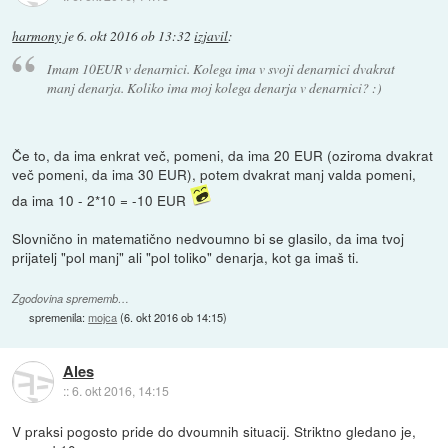
harmony
je
6. okt 2016 ob 13:32
izjavil
:
Imam 10EUR v denarnici. Kolega ima v svoji denarnici dvakrat
manj denarja. Koliko ima moj kolega denarja v denarnici? :)
Če to, da ima enkrat več, pomeni, da ima 20 EUR (oziroma dvakrat
več pomeni, da ima 30 EUR), potem dvakrat manj valda pomeni,
da ima 10 - 2*10 = -10 EUR
Slovnično in matematično nedvoumno bi se glasilo, da ima tvoj
prijatelj "pol manj" ali "pol toliko" denarja, kot ga imaš ti.
Zgodovina sprememb…
spremenila:
mojca
(
6. okt 2016 ob 14:15
)
Ales
::
6. okt 2016, 14:15
V praksi pogosto pride do dvoumnih situacij. Striktno gledano je,