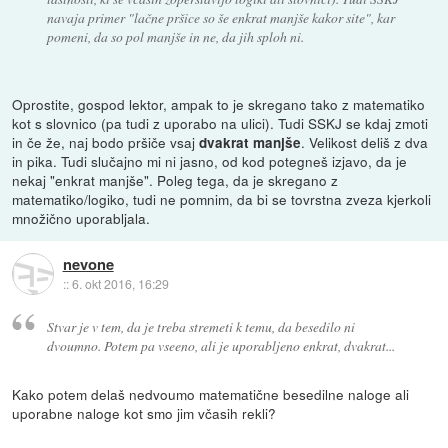
navaja primer "lačne pršice so še enkrat manjše kakor site", kar
pomeni, da so pol manjše in ne, da jih sploh ni.
Oprostite, gospod lektor, ampak to je skregano tako z matematiko
kot s slovnico (pa tudi z uporabo na ulici). Tudi SSKJ se kdaj zmoti
in če že, naj bodo pršiče vsaj
. Velikost deliš z dva
dvakrat manjše
in pika. Tudi slučajno mi ni jasno, od kod potegneš izjavo, da je
nekaj "enkrat manjše". Poleg tega, da je skregano z
matematiko/logiko, tudi ne pomnim, da bi se tovrstna zveza kjerkoli
množično uporabljala.
nevone
::
6. okt 2016, 16:29
Stvar je v tem, da je treba stremeti k temu, da besedilo ni
dvoumno. Potem pa vseeno, ali je uporabljeno enkrat, dvakrat...
Kako potem delaš nedvoumo matematične besedilne naloge ali
uporabne naloge kot smo jim včasih rekli?