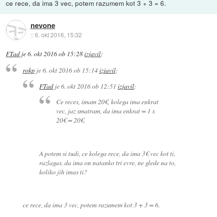
ce rece, da ima 3 vec, potem razumem kot 3 + 3 = 6.
nevone
::
6. okt 2016, 15:32
FTad
je
6. okt 2016 ob 15:28
izjavil
:
rokp
je
6. okt 2016 ob 15:14
izjavil
:
FTad
je
6. okt 2016 ob 12:51
izjavil
:
Ce reces, imam 20€, kolega ima enkrat
vec, jaz smatram, da ima enkrat = 1 x
20€ = 20€.
A potem si tudi, ce kolega rece, da ima 3€ vec kot ti,
razlagas, da ima on natanko tri evre, ne glede na to,
koliko jih imas ti?
ce rece, da ima 3 vec, potem razumem kot 3 + 3 = 6.