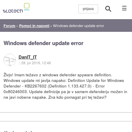
☰
Forum
»
Pomoč in nasveti
»
Windows defender update error
Windows defender update error
DanIT_IT
::
28. jul 2016, 12:46
Živjo! Imam težavo z windows defender spyware definition.
Windows update mi javlja napako: Definition Update for Windows
Defender - KB2267602 (Definition 1.133.427.0) - Error
0x80246003. Update definicije pa je v samem defenderju možen in
ne javi nobene napake. Zna kdo pomagat pri tej težavi?