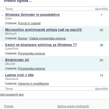
Vredno ogleda ...
Tema
Sporočila
»
Windows Defender in posodobitve
7
Zvitor
Oddelek:
Pomoč in nasveti
»
Microsoftov protivirusnik prihaja tudi na macOS
25
McHusch
Oddelek:
Novice
/
Ostala programska oprema
»
Kateri ne-bloatware antivirus za Windows 7?
38
CyberPunk
Oddelek:
Programska oprema
»
Bitdefender AV
20
alexa-lol
Oddelek:
Programska oprema
»
Laptop vroč v idle
15
Steampunk
Oddelek:
Hlajenje in modifikacije
Tema
Sporočila
Več podobnih tem
Pravila
Večina pravic pridržanih