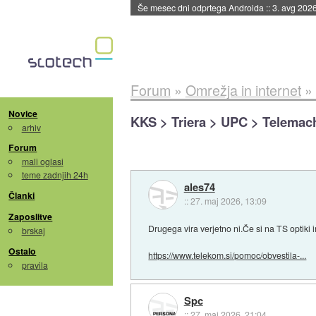
Še mesec dni odprtega Androida
::
3. avg 202
Forum
»
Omrežja in internet
»
Novice
KKS > Triera > UPC > Telemac
arhiv
Forum
mali oglasi
teme zadnjih 24h
ales74
Članki
::
27. maj 2026, 13:09
Zaposlitve
Drugega vira verjetno ni.Če si na TS optiki 
brskaj
Ostalo
https://www.telekom.si/pomoc/obvestila-...
pravila
Spc
::
27. maj 2026, 21:04