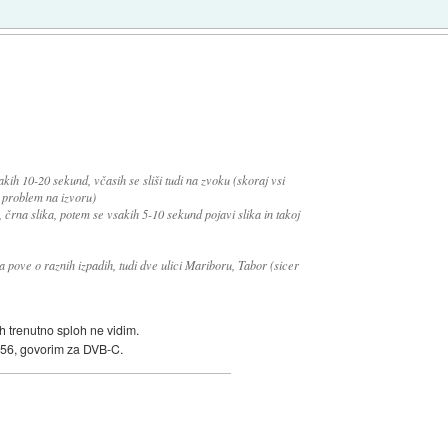
akih 10-20 sekund, včasih se sliši tudi na zvoku (skoraj vsi
 problem na izvoru)
, črna slika, potem se vsakih 5-10 sekund pojavi slika in takoj
pa pove o raznih izpadih, tudi dve ulici Mariboru, Tabor (sicer
h trenutno sploh ne vidim.
56, govorim za DVB-C.