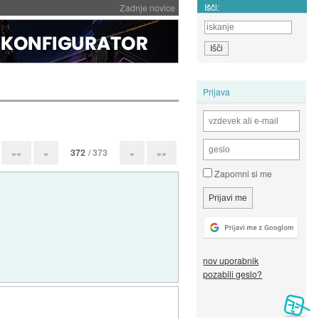
Išči:
Zadnje novice
Prijava
372
/ 373
««
«
»
»»
Zapomni si me
nov uporabnik
pozabili geslo?