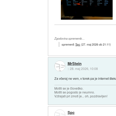
Zgodovina sprememb…
spremenil:
Spc
(
27. maj 2026 ob 21:11
)
MrStein
::
28. maj 2026, 10:08
Za včeraj ne vem, v torek pa je internet štek
Motiti se je človeško.
Motiti se pogosto je neumno.
Vztrajati pri zmoti je... oh, pozdravljen!
Spc