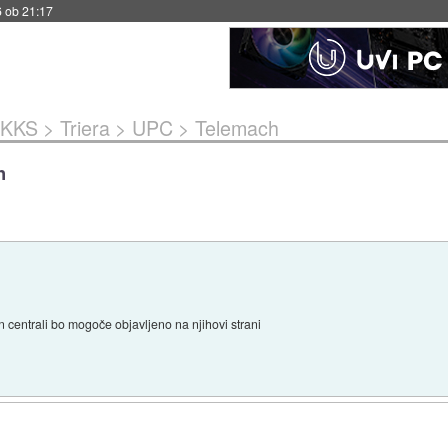
6 ob 21:17
KKS > Triera > UPC > Telemach
h
in centrali bo mogoče objavljeno na njihovi strani