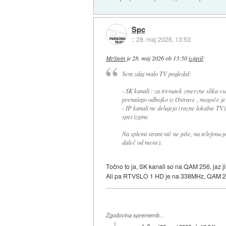
Spc
::
28. maj 2026, 13:53
MrStein
je
28. maj 2026 ob 13:50
izjavil
:
Sem zdaj malo TV pogledal:
- SK kanali : za trenutek zmerzne slika vs
prenašajo odbojko iz Ostrave , mogoče je
- IP kanali ne delujejo (razne lokalne TV)
spet izgine
Na spletni strani nič ne piše, na telefonu 
daleč od mene).
Točno to ja, SK kanali so na QAM 256, jaz ji
Ali pa RTVSLO 1 HD je na 338MHz, QAM 2
Zgodovina sprememb…