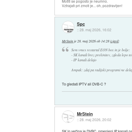
Motiti se pogosto je neumno.
Vztrajati pri zmoti je... oh, pozdravljen!
Spc
::
28. maj 2026, 16:02
MrStein
je
28. maj 2026 ob 14:28
izjavil
:
Sem vmes restartal EON box in je bolje:
- SK kanali brez prekinitev, zgleda lepo te
- IP kanali delajo
Ampak: zdaj pa radijski programi ne delajo
To gledaš IPTV ali DVB-C ?
MrStein
::
28. maj 2026, 20:02
SK in večina je DVBC, omenjeni IP kanali pa 