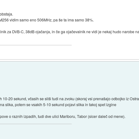
bstaja.
M256 vidim samo eno 506MHz, pa še ta ima samo 38%.
lnik za DVB-C, 38dB ojačanja, in če ga ojačevalnik ne vidi je nekaj hudo narobe 
ih 10-20 sekund, včasih se sliši tudi na zvoku (skoraj vsi prenašajo odbojko iz Ost
rna slika, potem se vsakih 5-10 sekund pojavi slika in takoj spet izgine
 pove o raznih izpadih, tudi dve ulici Mariboru, Tabor (sicer daleč od mene).