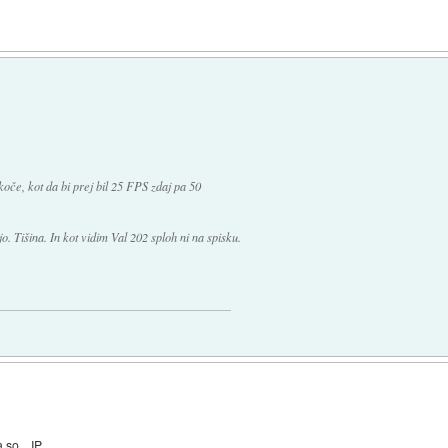
koče, kot da bi prej bil 25 FPS zdaj pa 50
. Tišina. In kot vidim Val 202 sploh ni na spisku.
so... IP.