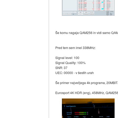
Še komu nagaja QAM256 in vidi samo QAM64 
Pred tem sem imel 338MHz:
Signal level: 100
Signal Quality: 100%
SNR: 37
UEC: 00000 - v šestih urah
Še primer največjega 4k programa, 20MBIT/
Eurosport 4K HDR (eng), 458MHz, QAM256