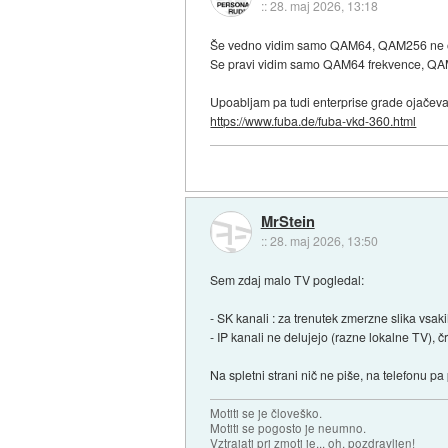
::
28. maj 2026, 13:18
Še vedno vidim samo QAM64, QAM256 ne o
Se pravi vidim samo QAM64 frekvence, QA
Upoabljam pa tudi enterprise grade ojačeva
https://www.fuba.de/fuba-vkd-360.html
MrStein
::
28. maj 2026, 13:50
Sem zdaj malo TV pogledal:
- SK kanali : za trenutek zmerzne slika vsak
- IP kanali ne delujejo (razne lokalne TV), č
Na spletni strani nič ne piše, na telefonu pa
Motiti se je človeško.
Motiti se pogosto je neumno.
Vztrajati pri zmoti je... oh, pozdravljen!