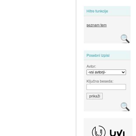
Hitre funkcije
seznam tem
Posebni izpisi
Avtor:
Ključna beseda: