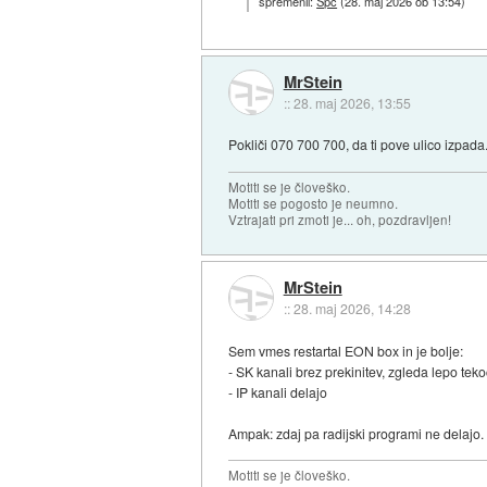
spremenil:
Spc
(
28. maj 2026 ob 13:54
)
MrStein
::
28. maj 2026, 13:55
Pokliči 070 700 700, da ti pove ulico izpad
Motiti se je človeško.
Motiti se pogosto je neumno.
Vztrajati pri zmoti je... oh, pozdravljen!
MrStein
::
28. maj 2026, 14:28
Sem vmes restartal EON box in je bolje:
- SK kanali brez prekinitev, zgleda lepo teko
- IP kanali delajo
Ampak: zdaj pa radijski programi ne delajo. 
Motiti se je človeško.