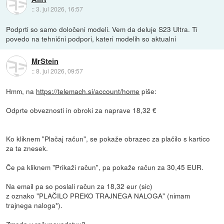
::
3. jul 2026, 16:57
Podprti so samo določeni modeli. Vem da deluje S23 Ultra. Ti
povedo na tehnični podpori, kateri modelih so aktualni
MrStein
::
8. jul 2026, 09:57
Hmm, na
https://telemach.si/account/home
piše:
Odprte obveznosti in obroki za naprave 18,32 €
Ko kliknem "Plačaj račun", se pokaže obrazec za plačilo s kartico
za ta znesek.
Če pa kliknem "Prikaži račun", pa pokaže račun za 30,45 EUR.
Na email pa so poslali račun za 18,32 eur (sic)
z oznako "PLAČILO PREKO TRAJNEGA NALOGA" (nimam
trajnega naloga*).
Zmeda v računovodstvu?