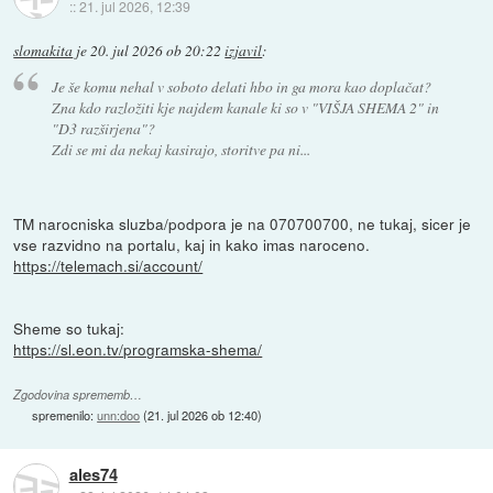
::
21. jul 2026, 12:39
slomakita
je
20. jul 2026 ob 20:22
izjavil
:
Je še komu nehal v soboto delati hbo in ga mora kao doplačat?
Zna kdo razložiti kje najdem kanale ki so v "VIŠJA SHEMA 2" in
"D3 razširjena"?
Zdi se mi da nekaj kasirajo, storitve pa ni...
TM narocniska sluzba/podpora je na 070700700, ne tukaj, sicer je
vse razvidno na portalu, kaj in kako imas naroceno.
https://telemach.si/account/
Sheme so tukaj:
https://sl.eon.tv/programska-shema/
Zgodovina sprememb…
spremenilo:
unn:doo
(
21. jul 2026 ob 12:40
)
ales74