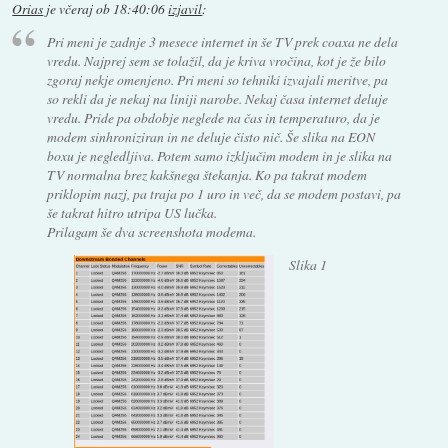
Orias
je
včeraj ob 18:40:06
izjavil
:
Pri meni je zadnje 3 mesece internet in še TV prek coaxa ne dela
vredu. Najprej sem se tolažil, da je kriva vročina, kot je že bilo
zgoraj nekje omenjeno. Pri meni so tehniki izvajali meritve, pa
so rekli da je nekaj na liniji narobe. Nekaj časa internet deluje
vredu. Pride pa obdobje neglede na čas in temperaturo, da je
modem sinhroniziran in ne deluje čisto nič. Še slika na EON
boxu je negledljiva. Potem samo izključim modem in je slika na
TV normalna brez kakšnega štekanja. Ko pa takrat modem
priklopim nazj, pa traja po 1 uro in več, da se modem postavi, pa
še takrat hitro utripa US lučka.
Prilagam še dva screenshota modema.
Slika 1