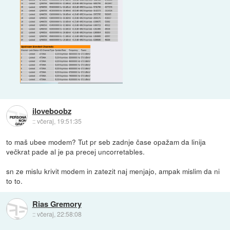
iloveboobz
::
včeraj, 19:51:35
to maš ubee modem? Tut pr seb zadnje čase opažam da linija
večkrat pade al je pa precej uncorretables.
sn ze mislu krivit modem in zatezit naj menjajo, ampak mislim da ni
to to.
Rias Gremory
::
včeraj, 22:58:08