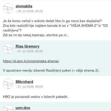
slomakita
::
20. jul 2026, 20:22
Je še komu nehal v soboto delati hbo in ga mora kao doplačat?
Zna kdo razložiti kje najdem kanale ki so v "VIŠJA SHEMA 2" in "D3
razširjena"?
Zdi se mi da nekaj kasirajo, storitve pa ni...
Rias Gremory
::
21. jul 2026, 06:53
https://sl.eon.tv/programska-shema/
V spustnem meniju izbereš Razširjeni paket (= višja shema 2).
Mikrohard
::
21. jul 2026, 09:05
HBO je ponavadi vedno v ločenih paketih.
unn:doo