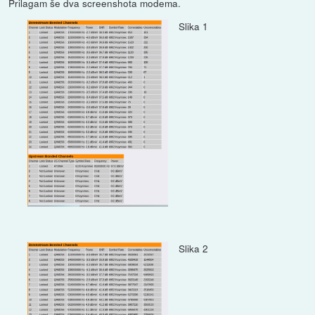
Prilagam še dva screenshota modema.
Slika 1
Slika 2