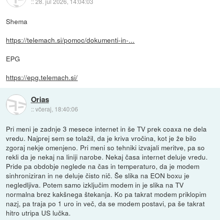
::
28. jul 2026, 14:04:03
Shema
https://telemach.si/pomoc/dokumenti-in-...
EPG
https://epg.telemach.si/
Orias
::
včeraj, 18:40:06
Pri meni je zadnje 3 mesece internet in še TV prek coaxa ne dela
vredu. Najprej sem se tolažil, da je kriva vročina, kot je že bilo
zgoraj nekje omenjeno. Pri meni so tehniki izvajali meritve, pa so
rekli da je nekaj na liniji narobe. Nekaj časa internet deluje vredu.
Pride pa obdobje neglede na čas in temperaturo, da je modem
sinhroniziran in ne deluje čisto nič. Še slika na EON boxu je
negledljiva. Potem samo izključim modem in je slika na TV
normalna brez kakšnega štekanja. Ko pa takrat modem priklopim
nazj, pa traja po 1 uro in več, da se modem postavi, pa še takrat
hitro utripa US lučka.