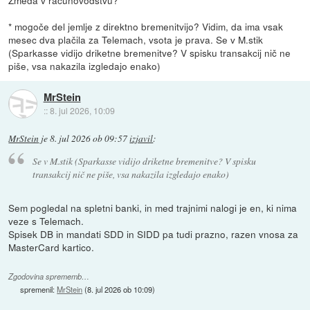
* mogoče del jemlje z direktno bremenitvijo? Vidim, da ima vsak
mesec dva plačila za Telemach, vsota je prava. Se v M.stik
(Sparkasse vidijo driketne bremenitve? V spisku transakcij nič ne
piše, vsa nakazila izgledajo enako)
MrStein
::
8. jul 2026, 10:09
MrStein
je
8. jul 2026 ob 09:57
izjavil
:
Se v M.stik (Sparkasse vidijo driketne bremenitve? V spisku
transakcij nič ne piše, vsa nakazila izgledajo enako)
Sem pogledal na spletni banki, in med trajnimi nalogi je en, ki nima
veze s Telemach.
Spisek DB in mandati SDD in SIDD pa tudi prazno, razen vnosa za
MasterCard kartico.
Zgodovina sprememb…
spremenil:
MrStein
(
8. jul 2026 ob 10:09
)