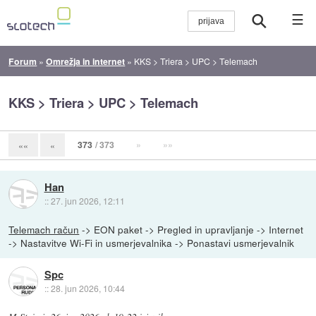
☰
Forum
»
Omrežja in internet
»
KKS > Triera > UPC > Telemach
KKS > Triera > UPC > Telemach
373
/ 373
»
»»
««
«
Han
::
27. jun 2026, 12:11
Telemach račun
-> EON paket -> Pregled in upravljanje -> Internet
-> Nastavitve Wi-Fi in usmerjevalnika -> Ponastavi usmerjevalnik
Spc
::
28. jun 2026, 10:44