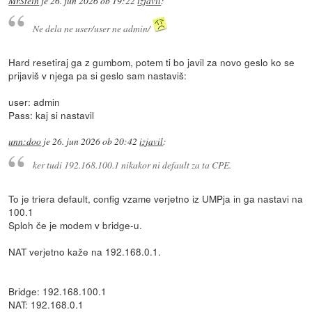
MrStein
je
26. jun 2026 ob 19:22
izjavil
:
Ne dela ne user/user ne admin/
Hard resetiraj ga z gumbom, potem ti bo javil za novo geslo ko se
prijaviš v njega pa si geslo sam nastaviš:
user: admin
Pass: kaj si nastavil
unn:doo
je
26. jun 2026 ob 20:42
izjavil
:
ker tudi 192.168.100.1 nikakor ni default za ta CPE.
To je triera default, config vzame verjetno iz UMPja in ga nastavi na
100.1
Sploh če je modem v bridge-u.
NAT verjetno kaže na 192.168.0.1.
Bridge: 192.168.100.1
NAT: 192.168.0.1