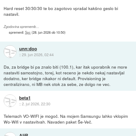
Hard reset 30/30/30 te bo zagotovo vprašal kakšno geslo bi
nastavil.
Zgodovina sprememb…
spremenil:
Spc
(
28. jun 2026 ob 10:50
)
unn:doo
::
29. jun 2026, 02:44
Da, za bridge bi pa znalo biti (100.1), kar itak uporabnik ne more
nastaviti samostojno, torej, kot receno je nekdo nekaj nastavljal
dodatno, ker bridge nikakor ni default. Provisioning je
centralizirano, ni MB nek otok za sebe, ze dolgo ne vec.
beta1
::
2. jul 2026, 22:30
Telemach VO-WIFI je mogoč. Na mojem Samsungu lahko vklopim
Wo-Wifi v nastavitvah. Navaden paket Še-Več.
AliR