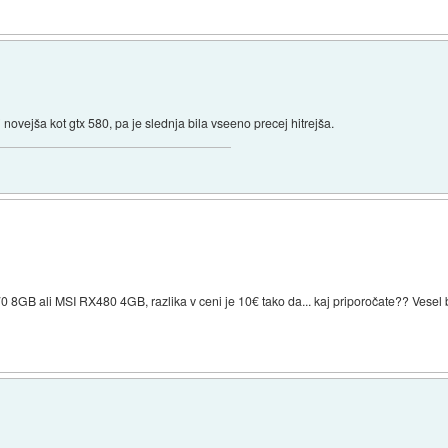
novejša kot gtx 580, pa je slednja bila vseeno precej hitrejša.
 8GB ali MSI RX480 4GB, razlika v ceni je 10€ tako da... kaj priporočate?? Vese