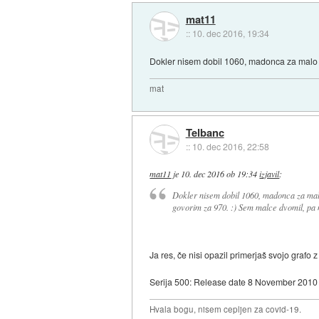
mat11
::
10. dec 2016, 19:34
Dokler nisem dobil 1060, madonca za malo ma
mat
Telbanc
::
10. dec 2016, 22:58
mat11
je
10. dec 2016 ob 19:34
izjavil
:
Dokler nisem dobil 1060, madonca za malo
govorim za 970. :) Sem malce dvomil, pa m
Ja res, če nisi opazil primerjaš svojo grafo 
Serija 500: Release date 8 November 2010
Hvala bogu, nisem cepljen za covid-19.