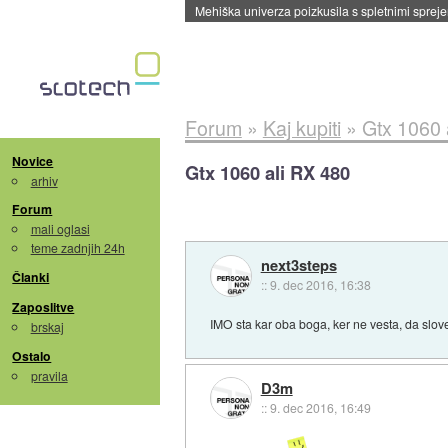
Evropska vesoljska agencija razvija svojo rak
Forum
»
Kaj kupiti
»
Gtx 1060 
Novice
Gtx 1060 ali RX 480
arhiv
Forum
mali oglasi
teme zadnjih 24h
next3steps
Članki
::
9. dec 2016, 16:38
Zaposlitve
IMO sta kar oba boga, ker ne vesta, da slov
brskaj
Ostalo
pravila
D3m
::
9. dec 2016, 16:49