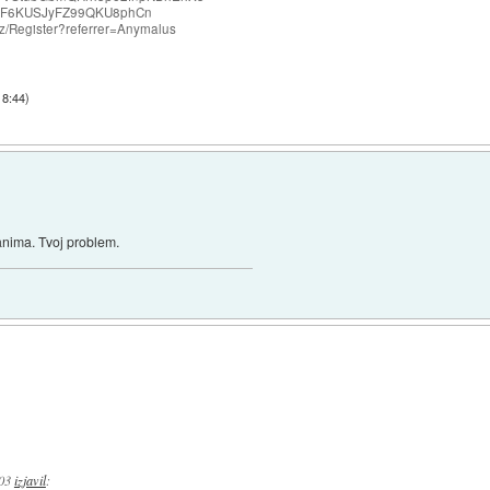
F6KUSJyFZ99QKU8phCn
o.nz/Register?referrer=Anymalus
18:44
)
zanima. Tvoj problem.
03
izjavil
: