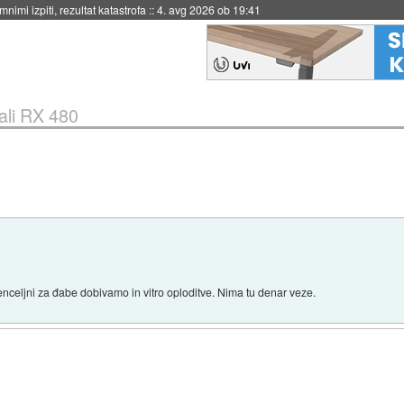
eto za večkratno uporabo
::
4. avg 2026 ob 19:41
ali RX 480
enceljni za đabe dobivamo in vitro oploditve. Nima tu denar veze.