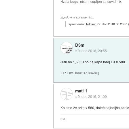
Hvala bogu, nisem cepljen za covid-19.
Zgodovina sprememb…
spremenilo:
Telbanc
(
9. dec 2016 ob 20:51
D3m
::
9. dec 2016, 20:55
Jutri bo 1,5 GB polna kapa torej GTX 580.
|HP EliteBook|R7 8840U|
mat11
::
9. dec 2016, 21:09
Ko smo že pri gtx 580, daleč najboljša karti
mat