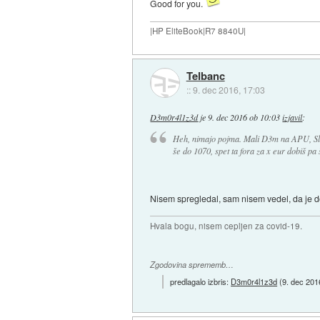
Good for you.
|HP EliteBook|R7 8840U|
Telbanc
::
9. dec 2016, 17:03
D3m0r4l1z3d
je
9. dec 2016 ob 10:03
izjavil
:
Heh, nimajo pojma. Mali D3m na APU, Slon
še do 1070, spet ta fora za x eur dobiš pa š
Nisem spregledal, sam nisem vedel, da je 
Hvala bogu, nisem cepljen za covid-19.
Zgodovina sprememb…
predlagalo izbris:
D3m0r4l1z3d
(
9. dec 201