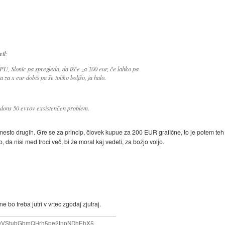
vil
:
, Slonic pa spregleda, da išče za 200 eur, če lahko pa
a za x eur dobiš pa še toliko boljšo, ja halo.
 dons 50 evrov exsistenčen problem.
amesto drugih. Gre se za princip, človek kupue za 200 EUR grafične, to je potem t
, da nisi med froci več, bi že moral kaj vedeti, za božjo voljo.
 bo treba jutri v vrtec zgodaj zjutraj.
e69VStubGbmQHrh5pe2fnpNDhEhX5