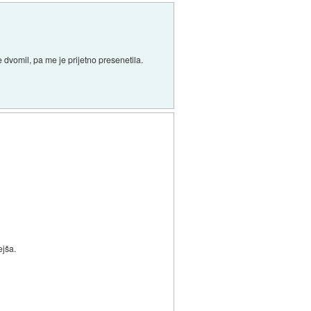
dvomil, pa me je prijetno presenetila.
ejša.