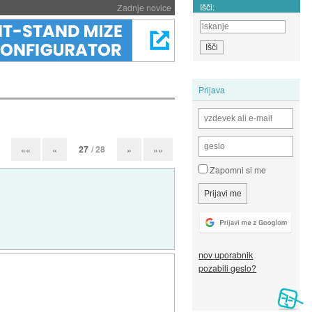
Išči:
Zadnje novice
Prijava
27
/ 28
««
«
»
»»
Zapomni si me
nov uporabnik
pozabili geslo?