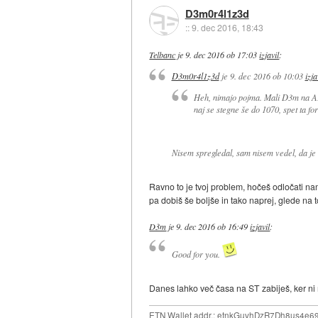
D3m0r4l1z3d
::
9. dec 2016, 18:43
Telbanc
je
9. dec 2016 ob 17:03
izjavil
:
D3m0r4l1z3d
je
9. dec 2016 ob 10:03
izja
Heh, nimajo pojma. Mali D3m na APU
naj se stegne še do 1070, spet ta for
Nisem spregledal, sam nisem vedel, da je
Ravno to je tvoj problem, hočeš odločati n
pa dobiš še boljše in tako naprej, glede na to
D3m
je
9. dec 2016 ob 16:49
izjavil
:
Good for you.
Danes lahko več časa na ST zabiješ, ker ni ne
ETN Wallet addr.: etnkGuvhDzR7Dh8us4