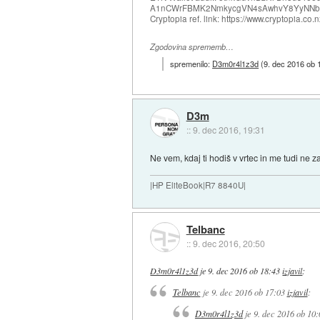
A1nCWrFBMK2NmkycgVN4sAwhvY8YyNNb
Cryptopia ref. link: https://www.cryptopia.c
Zgodovina sprememb…
spremenilo:
D3m0r4l1z3d
(
9. dec 2016 ob 
D3m
::
9. dec 2016, 19:31
Ne vem, kdaj ti hodiš v vrtec in me tudi ne 
|HP EliteBook|R7 8840U|
Telbanc
::
9. dec 2016, 20:50
D3m0r4l1z3d
je
9. dec 2016 ob 18:43
izjavil
:
Telbanc
je
9. dec 2016 ob 17:03
izjavil
:
D3m0r4l1z3d
je
9. dec 2016 ob 10: