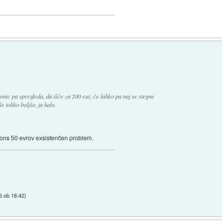
ic pa spregleda, da išče za 200 eur, če lahko pa naj se stegne
e toliko boljšo, ja halo.
dons 50 evrov exsistenčen problem.
6 ob 18:42
)