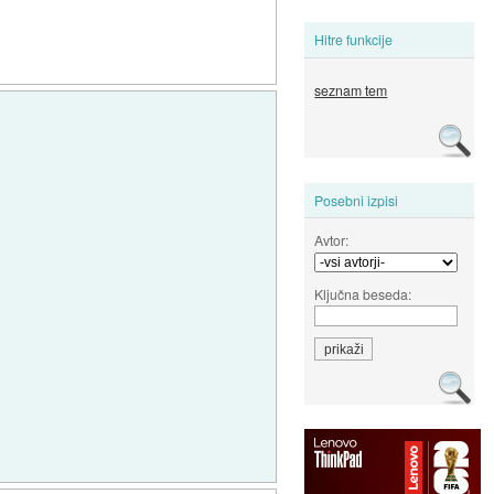
Hitre funkcije
seznam tem
Posebni izpisi
Avtor:
Ključna beseda: