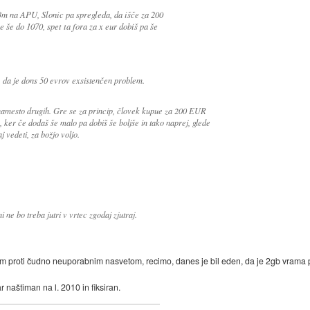
m na APU, Slonic pa spregleda, da išče za 200
e še do 1070, spet ta fora za x eur dobiš pa še
 da je dons 50 evrov exsistenčen problem.
 namesto drugih. Gre se za princip, človek kupue za 200 EUR
 ker če dodaš še malo pa dobiš še boljše in tako naprej, glede
j vedeti, za božjo voljo.
 ne bo treba jutri v vrtec zgodaj zjutraj.
 proti čudno neuporabnim nasvetom, recimo, danes je bil eden, da je 2gb vrama 
 naštiman na l. 2010 in fiksiran.