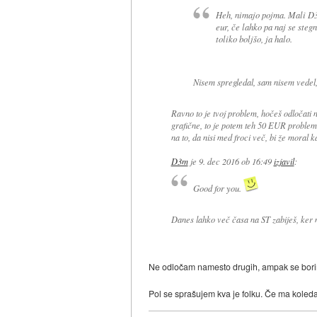
Heh, nimajo pojma. Mali D3
eur, če lahko pa naj se stegn
toliko boljšo, ja halo.
Nisem spregledal, sam nisem vedel,
Ravno to je tvoj problem, hočeš odločati
grafične, to je potem teh 50 EUR problem,
na to, da nisi med froci več, bi že moral ka
D3m
je
9. dec 2016 ob 16:49
izjavil
:
Good for you.
Danes lahko več časa na ST zabiješ, ker ni
Ne odločam namesto drugih, ampak se borim
Pol se sprašujem kva je folku. Če ma koledar