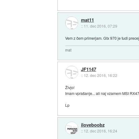
mat11
::
11. dec 2016, 07:29
Vem z čem primerjam. Gtx 970 je tudi precej 
mat
JF1147
::
12. dec 2016, 16:22
Živjo!
Imam vprašanje... ali naj vzamem MSI RX470
Lp
iloveboobz
::
12. dec 2016, 16:24