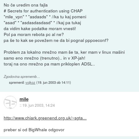
No če uredim ona fajla
# Secrets for authentication using CHAP
"mile_vpn" * "asdasds" * //ka tu kaj pomeni
"asad" * "asdasdasdasd" * //kaj pa tukaj
da vidim kake podatke moram vnesti!
Pol pa moram rebota pc al ne?
pa še to kak se povežem ne da bi pognal pppoeconf?
Problem za lokalno mrežno mam še ta, ker mam v linux mašini
samo eno mrežno (trenutno).. in v XP-jah!
toraj na ono mrežno pa mam prikloplen ADSL..
Zgodovina sprememb…
spremenil:
vojkoz
(
19. jun 2003 ob 14:11
)
mile
::
19. jun 2003, 14:24
http://www.chiark.greenend.org.uk/~sgta...
preber si od BigWhale odgovor