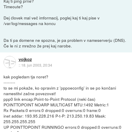
Kaj ti ping prne?
Timeoute?
Dej ćlovek mal več imformacij, poglej kaj ti kaj pise v
/var/log/messages na koncu
Da ti pa domene ne spozna, je pa problem v nameserverju (DNS).
Če le ni z mrežno že prej kaj narobe.
vojkoz
::
18. jun 2003, 20:34
kak pogledam tja noret?
--------
to se mi pokaže, ko opravim z 'pppoeconfig' in se po končani
namestitvi začne povezovat!
ppp0 link encap:Point-to-Point Protocol (neki čas)
POINTTOPOINT NOARP MULTICAST MTU:1492 Metric:1
Rx Packets:0 errors:0 dropped:0 overruns:0 frame:0
inet addar: 193.95.228.216 P-t-P: 213.250.19.83 Mask:
255.255.255.255
UP POINTTOPOINT RUNNINGO errors:0 dropped:0 overruns:0