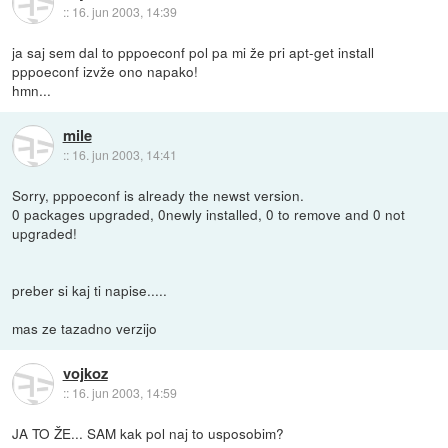
::
16. jun 2003, 14:39
ja saj sem dal to pppoeconf pol pa mi že pri apt-get install
pppoeconf izvže ono napako!
hmn...
mile
::
16. jun 2003, 14:41
Sorry, pppoeconf is already the newst version.
0 packages upgraded, 0newly installed, 0 to remove and 0 not
upgraded!
preber si kaj ti napise.....
mas ze tazadno verzijo
vojkoz
::
16. jun 2003, 14:59
JA TO ŽE... SAM kak pol naj to usposobim?