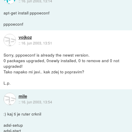
::
16. jun 2003, 13:14
apt-get install pppoeconf
pppoeconf
vojkoz
::
16. jun 2003, 13:51
Sorry, pppoeconf is already the newst version.
0 packages upgraded, 0newly installed, 0 to remove and 0 not
upgraded!
Tako napako mi javi.. kak zdej to popravim?
L.p.
mile
::
16. jun 2003, 13:54
:) kaj ti je ruter crknil
adsl-setup
adsl-start