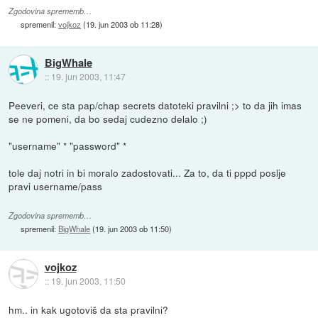
Zgodovina sprememb…
spremenil:
vojkoz
(
19. jun 2003 ob 11:28
)
BigWhale
::
19. jun 2003, 11:47
Peeveri, ce sta pap/chap secrets datoteki pravilni ;> to da jih imas
se ne pomeni, da bo sedaj cudezno delalo ;)
"username" * "password" *
tole daj notri in bi moralo zadostovati... Za to, da ti pppd poslje
pravi username/pass
Zgodovina sprememb…
spremenil:
BigWhale
(
19. jun 2003 ob 11:50
)
vojkoz
::
19. jun 2003, 11:50
hm.. in kak ugotoviš da sta pravilni?