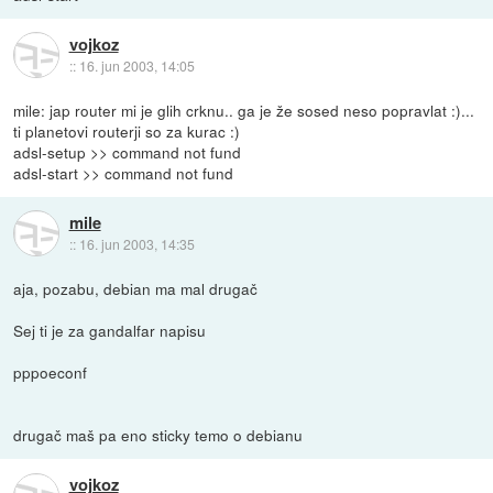
vojkoz
::
16. jun 2003, 14:05
mile: jap router mi je glih crknu.. ga je že sosed neso popravlat :)...
ti planetovi routerji so za kurac :)
adsl-setup >> command not fund
adsl-start >> command not fund
mile
::
16. jun 2003, 14:35
aja, pozabu, debian ma mal drugač
Sej ti je za gandalfar napisu
pppoeconf
drugač maš pa eno sticky temo o debianu
vojkoz