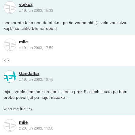
vojkoz
::
19. jun 2003, 15:33
sem nredu tako one datoteke.. pa še vedno nič :(.. zelo zaminivo..
kaj bi še lahko bilo narobe :|
mile
::
19. jun 2003, 17:59
klik
Gandalfar
::
19. jun 2003, 18:15
mja .. zdele sem notr na tem sistemu prek Slo-tech linuxa pa bom
probu povohljat pa najdt napako ..
wish me luck :>
mile
::
20. jun 2003, 11:50