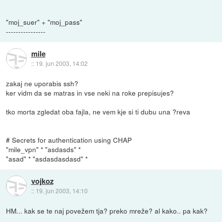
"moj_suer" + "moj_pass"
----------------
mile
::
19. jun 2003, 14:02
zakaj ne uporabis ssh?
ker vidm da se matras in vse neki na roke prepisujes?
tko morta zgledat oba fajla, ne vem kje si ti dubu una ?reva
# Secrets for authentication using CHAP
"mile_vpn" * "asdasds" *
"asad" * "asdasdasdasd" *
vojkoz
::
19. jun 2003, 14:10
HM... kak se te naj povežem tja? preko mreže? al kako.. pa kak?