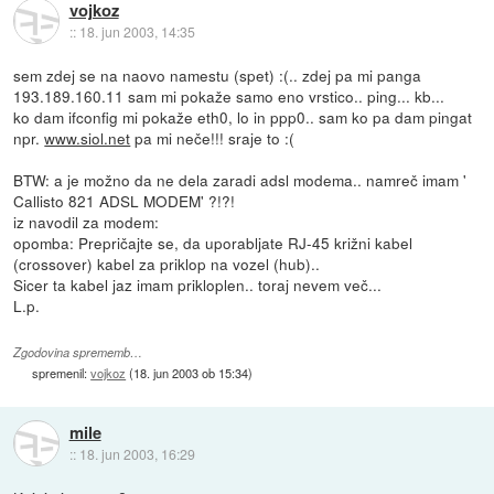
vojkoz
::
18. jun 2003, 14:35
sem zdej se na naovo namestu (spet) :(.. zdej pa mi panga
193.189.160.11 sam mi pokaže samo eno vrstico.. ping... kb...
ko dam ifconfig mi pokaže eth0, lo in ppp0.. sam ko pa dam pingat
npr.
www.siol.net
pa mi neče!!! sraje to :(
BTW: a je možno da ne dela zaradi adsl modema.. namreč imam '
Callisto 821 ADSL MODEM' ?!?!
iz navodil za modem:
opomba: Prepričajte se, da uporabljate RJ-45 križni kabel
(crossover) kabel za priklop na vozel (hub)..
Sicer ta kabel jaz imam prikloplen.. toraj nevem več...
L.p.
Zgodovina sprememb…
spremenil:
vojkoz
(
18. jun 2003 ob 15:34
)
mile
::
18. jun 2003, 16:29