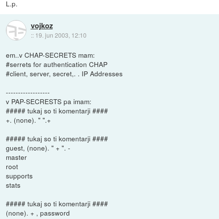
L.p.
vojkoz
::
19. jun 2003, 12:10
em..v CHAP-SECRETS mam:
#serrets for authentication CHAP
#client, server, secret,. . IP Addresses
------------------
v PAP-SECRESTS pa imam:
##### tukaj so ti komentarji ####
+. (none). " ".+
##### tukaj so ti komentarji ####
guest, (none). " + ". -
master
root
supports
stats
##### tukaj so ti komentarji ####
(none). + , password