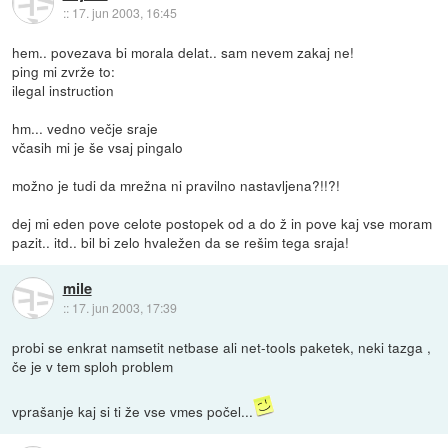
::
17. jun 2003, 16:45
hem.. povezava bi morala delat.. sam nevem zakaj ne!
ping mi zvrže to:
ilegal instruction
hm... vedno večje sraje
včasih mi je še vsaj pingalo
možno je tudi da mrežna ni pravilno nastavljena?!!?!
dej mi eden pove celote postopek od a do ž in pove kaj vse moram
pazit.. itd.. bil bi zelo hvaležen da se rešim tega sraja!
mile
::
17. jun 2003, 17:39
probi se enkrat namsetit netbase ali net-tools paketek, neki tazga ,
če je v tem sploh problem
vprašanje kaj si ti že vse vmes počel...