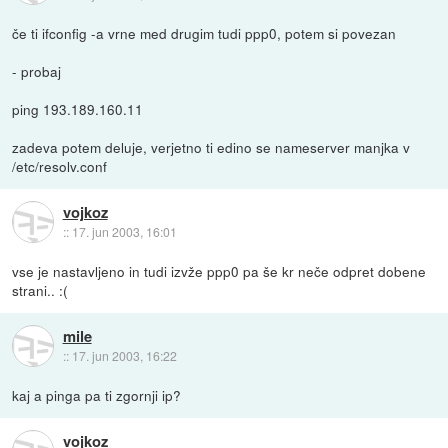
če ti ifconfig -a vrne med drugim tudi ppp0, potem si povezan
- probaj
ping 193.189.160.11
zadeva potem deluje, verjetno ti edino se nameserver manjka v
/etc/resolv.conf
vojkoz
::
17. jun 2003, 16:01
vse je nastavljeno in tudi izvže ppp0 pa še kr neče odpret dobene
strani.. :(
mile
::
17. jun 2003, 16:22
kaj a pinga pa ti zgornji ip?
vojkoz