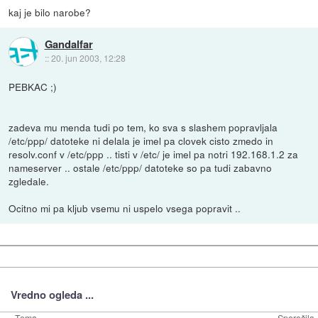
kaj je bilo narobe?
Gandalfar
::
20. jun 2003, 12:28
PEBKAC ;)
zadeva mu menda tudi po tem, ko sva s slashem popravljala
/etc/ppp/ datoteke ni delala je imel pa clovek cisto zmedo in
resolv.conf v /etc/ppp .. tisti v /etc/ je imel pa notri 192.168.1.2 za
nameserver .. ostale /etc/ppp/ datoteke so pa tudi zabavno
zgledale.
Ocitno mi pa kljub vsemu ni uspelo vsega popravit ..
Vredno ogleda ...
Tema
Sporočila