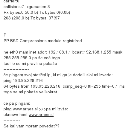
carrier:0
callisions:7 txgueuelen:3
Rx bytes:0 50.0 b) Tx bytes:0(0.0b)
208 (208.0 b) Tx bytes: 97(97
P
PP BSD Compressions module registrired
--------------------------------------------
ne eth0 mam inet addr: 192.168.1.1 bcast:192.168.1.255 mask:
255.255.255.0 pa še več tega
tudi lo se mi pravilno pokaže
-----------------
če pingam svoj statični ip, ki mi ga je dodelil siol mi izvede:
ping 193.95.228.216
64 bytes from 193.95.228.216: ccmp_seq=0 ttl=255 time=0.1 ms
tega se mi pokaže velikokrat..
-------
če pa pingam:
ping
www.arnes.si
>>>pa mi izvže:
uknown host
www.arnes.si
-----------
Še kaj vam moram povedat??