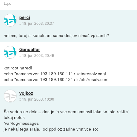
L.p.
perci
::
18. jun 2003, 20:37
hmmm, torej si konektan, samo dnsjev nimaš vpisanih?
Gandalfar
::
18. jun 2003, 20:49
kot root naredi
echo "nameserver 193.189.160.11" > /etc/resolv.conf
echo "nameserver 193.189.160.12" >> /etc/resolv.conf
vojkoz
::
19. jun 2003, 10:00
Še vedno ne dela... dns-je in vse sem nastavil tako kot ste rekli :(
tukaj noter:
/var/log/messages
je nekaj tega sraja.. od ppd oz zadne vrstivce so: