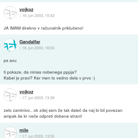
vojkoz
::
16. jun 2003, 15:42
JA IMAM direkno v računalnik priklučeno!
Gandalfar
::
16. jun 2003, 16:03
ps axu
ti pokaze, da nimas nobenega pppja?
Kabel je pravi? Ker men to vedno dela v prvo :)
vojkoz
::
17. jun 2003, 13:39
zelo zaminivo.. ok zdej sem že tak daleč da naj bi bil povezan
ampak še kr neče odpreti dobene strani!
mile
::
17. jun 2003, 13:50