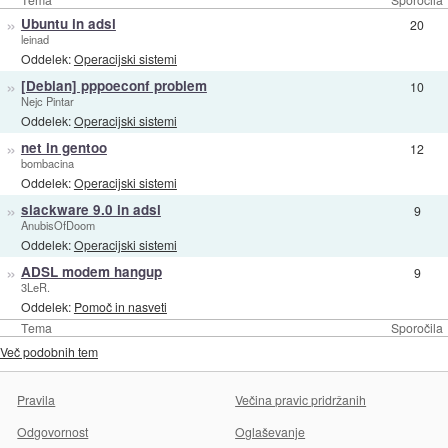
»
Ubuntu in adsl
20
leinad
Oddelek:
Operacijski sistemi
»
[Debian] pppoeconf problem
10
Nejc Pintar
Oddelek:
Operacijski sistemi
»
net in gentoo
12
bombacina
Oddelek:
Operacijski sistemi
»
slackware 9.0 in adsl
9
AnubisOfDoom
Oddelek:
Operacijski sistemi
»
ADSL modem hangup
9
3LeR.
Oddelek:
Pomoč in nasveti
Tema
Sporočila
Več podobnih tem
Pravila
Večina pravic pridržanih
Odgovornost
Oglaševanje