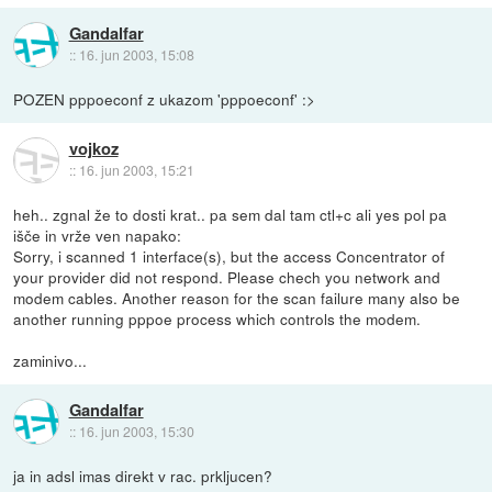
Gandalfar
::
16. jun 2003, 15:08
POZEN pppoeconf z ukazom 'pppoeconf' :>
vojkoz
::
16. jun 2003, 15:21
heh.. zgnal že to dosti krat.. pa sem dal tam ctl+c ali yes pol pa
išče in vrže ven napako:
Sorry, i scanned 1 interface(s), but the access Concentrator of
your provider did not respond. Please chech you network and
modem cables. Another reason for the scan failure many also be
another running pppoe process which controls the modem.
zaminivo...
Gandalfar
::
16. jun 2003, 15:30
ja in adsl imas direkt v rac. prkljucen?