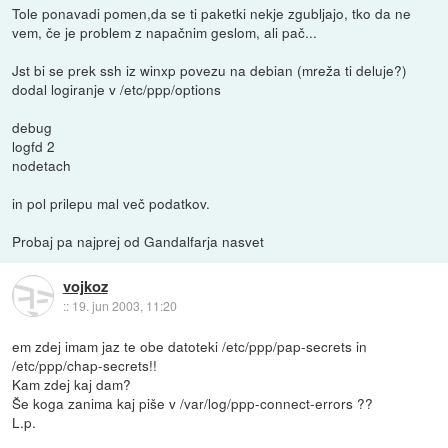
Tole ponavadi pomen,da se ti paketki nekje zgubljajo, tko da ne
vem, če je problem z napačnim geslom, ali pač...
Jst bi se prek ssh iz winxp povezu na debian (mreža ti deluje?)
dodal logiranje v /etc/ppp/options
debug
logfd 2
nodetach
in pol prilepu mal več podatkov.
Probaj pa najprej od Gandalfarja nasvet
vojkoz
::
19. jun 2003, 11:20
em zdej imam jaz te obe datoteki /etc/ppp/pap-secrets in
/etc/ppp/chap-secrets!!
Kam zdej kaj dam?
Še koga zanima kaj piše v /var/log/ppp-connect-errors ??
L.p.