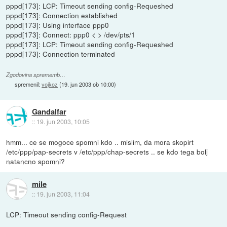
pppd[173]: LCP: Timeout sending config-Requeshed
pppd[173]: Connection established
pppd[173]: Using interface ppp0
pppd[173]: Connect: ppp0 < > /dev/pts/1
pppd[173]: LCP: Timeout sending config-Requeshed
pppd[173]: Connection terminated
Zgodovina sprememb…
spremenil:
vojkoz
(
19. jun 2003 ob 10:00
)
Gandalfar
::
19. jun 2003, 10:05
hmm... ce se mogoce spomni kdo .. mislim, da mora skopirt
/etc/ppp/pap-secrets v /etc/ppp/chap-secrets .. se kdo tega bolj
natancno spomni?
mile
::
19. jun 2003, 11:04
LCP: Timeout sending config-Request