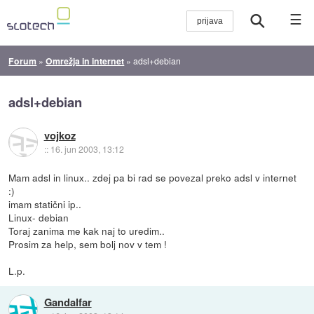
☰
Forum
»
Omrežja in internet
»
adsl+debian
adsl+debian
vojkoz
::
16. jun 2003, 13:12
Mam adsl in linux.. zdej pa bi rad se povezal preko adsl v internet
:)
imam statični ip..
Linux- debian
Toraj zanima me kak naj to uredim..
Prosim za help, sem bolj nov v tem !
L.p.
Gandalfar